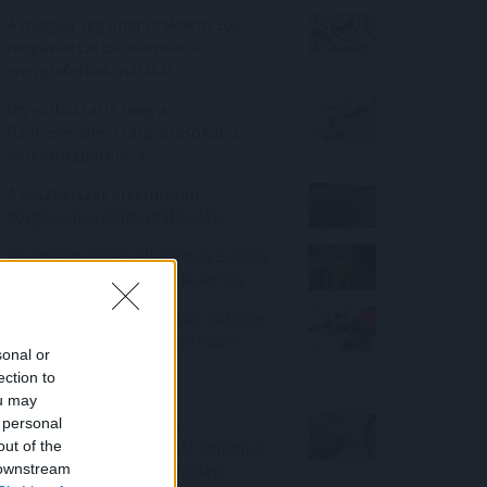
A magyar vegyipar csaknem 200
megawattal csökkentette
energiafelhasználását
Így változtatja meg a
fizetésemelési tárgyalásokat a
bértranszparencia
A vészhelyzet elkerülésén
dolgoznak a halgazdálkodók
Az extrém hőség ellenére is Európa
élén a magyar csemegekukorica
A benzinkutaktól a boltok polcaiig:
így drágíthatja meg a Hormuzi-
sonal or
szoros konfliktusa a
ection to
mindennapokat
ou may
 personal
100 millió felett már az
out of the
agglomeráció nyer, kifelé tolódik a
 downstream
drágább ingatlanok kereslete