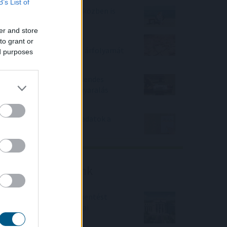
B’s List of
Hogyan lehet nyaralás közben is
pénzt keresni?
er and store
Az aszály már a magyar
to grant or
vállalatokat és a forint árfolyamát
ed purposes
is sújtja
Hogyan válasszunk a csendes
elvonulás és a pörgős nyaralás
között
Gyenge magyar makroadatok a
második negyedévre
Friss elemzéseink
Fokozatos kamatcsökkentést
támogatnak az amerikai
jegybankárok