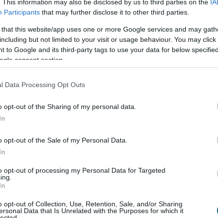
. This information may also be disclosed by us to third parties on the
IA
Participants
that may further disclose it to other third parties.
 that this website/app uses one or more Google services and may gath
including but not limited to your visit or usage behaviour. You may click 
 to Google and its third-party tags to use your data for below specifi
ogle consent section.
egawattal
csökkentette
l Data Processing Opt Outs
gyipari Szövetség (MAVESZ) tagvállalatai csaknem
o opt-out of the Sharing of my personal data.
ttal (MW) csökkentették villamosenergia-
In
sukat és jelentősen visszafogták vízfelhasználásukat
l beérkezett információk alapján, ez a felhasználás-
o opt-out of the Sale of my Personal Data.
az országosan elért eredmények mintegy 25
In
eszi ki - közölte a szervezet csütörtökön az MTI-vel.
to opt-out of processing my Personal Data for Targeted
3:00
Megosztás:
TOVÁBB
ing.
In
o opt-out of Collection, Use, Retention, Sale, and/or Sharing
ersonal Data that Is Unrelated with the Purposes for which it
i
tárgyalásokat a bértranszparencia
lected.