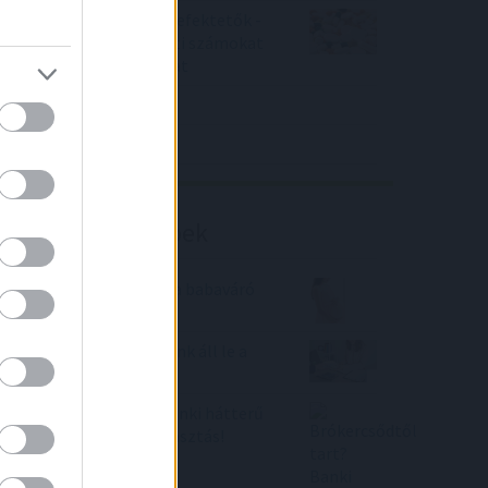
Örülhetnek a Richter befektetők -
piaci konszenzus feletti számokat
közölt a tőzsdei vállalat
4IG elemzés
Richter elemzés
Befektetési tippek
Egyre többen igénylik a babaváró
hitelt
Bank360: újabb nagybank áll le a
zöld hitelekkel
Brókercsődtől tart? Banki hátterű
brókercég a biztos választás!