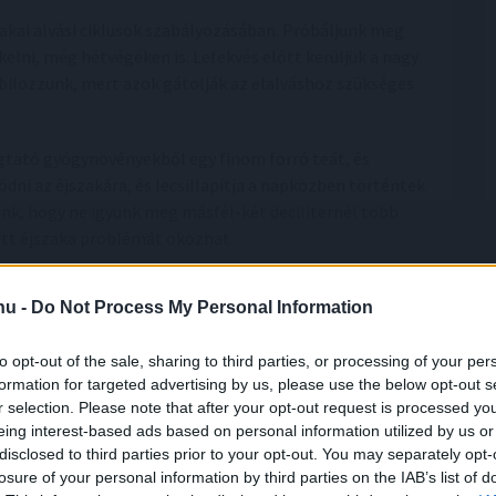
szakai alvási ciklusok szabályozásában. Próbáljunk meg
elni, még hétvégéken is. Lefekvés előtt kerüljük a nagy
bilozzunk, mert azok gátolják az elalváshoz szükséges
ugtató gyógynövényekből egy finom forró teát, és
ódni az éjszakára, és lecsillapítja a napközben történtek
nk, hogy ne igyunk meg másfél-két deciliternél több
lőtt éjszaka problémát okozhat.
s italok negatívan befolyásolhatják az alvásunk
.hu -
Do Not Process My Personal Information
 lefekvés előtt különösen kerülendő.
chológiai tényező eredménye együttesen. Az ideális
to opt-out of the sale, sharing to third parties, or processing of your per
formation for targeted advertising by us, please use the below opt-out s
lelő esti rutin mind hozzájárulnak ahhoz, hogy
r selection. Please note that after your opt-out request is processed y
jó alvás nem luxus, hanem az életminőség alapja.
eing interest-based ads based on personal information utilized by us or
disclosed to third parties prior to your opt-out. You may separately opt-
losure of your personal information by third parties on the IAB’s list of