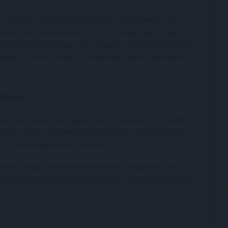
t meg kell tudni tartania a gerinc természetes ívét,
abos matracok követik a test formáját, míg a rugós
. Ne feledkezzünk meg arról, hogy egy matrac élettartama
kkor is, ha látszólag jó állapotban van. Ne sajnáljuk rá a
etére!
, mennyire lesz regeneráló az éjszakánk. Az ideális
 szerint ennél hidegebb vagy melegebb szobában nem
a testünk megfelelően pihenni.
 ahhoz, hogy el tudjunk csendesedni, nyugalomra van
ötétítő függönyök használata segít a melatonintermelés