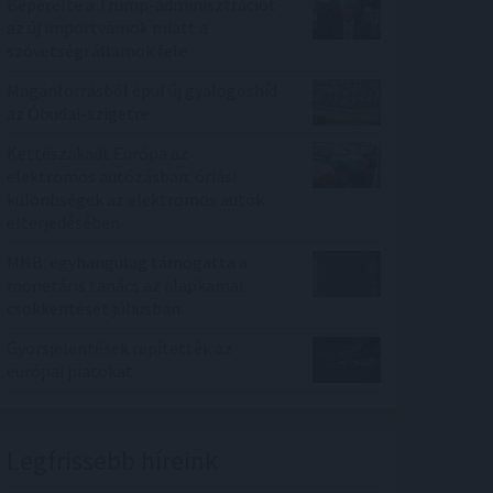
Beperelte a Trump-adminisztrációt
az új importvámok miatt a
szövetségi államok fele
Magánforrásból épül új gyalogoshíd
az Óbudai-szigetre
Kettészakadt Európa az
elektromos autózásban: óriási
különbségek az elektromos autók
elterjedésében
MNB: egyhangúlag támogatta a
monetáris tanács az alapkamat
csökkentését júliusban
Gyorsjelentések repítették az
európai piacokat
Legfrissebb híreink