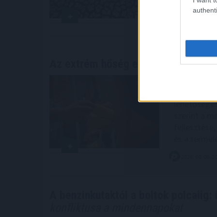
authenti
2026. 08. 06. 2
Az extrém hőség ellenére is Európa
Az aszály, 
ellenére a 
lehetőséget
szerint a m
fejlesztése,
és a termel
2026. 08. 06. 2
A benzinkutaktól a boltok polcaiig: 
konfliktusa a mindennapokat