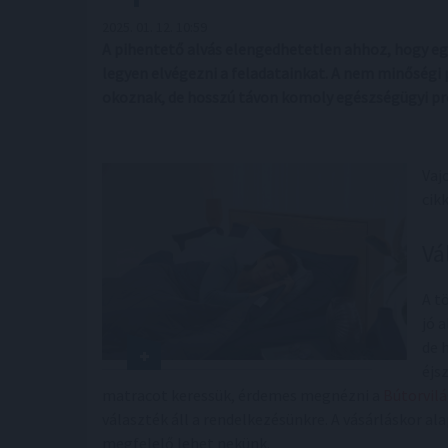
2025. 01. 12. 10:59
A pihentető alvás elengedhetetlen ahhoz, hogy egés
legyen elvégezni a feladatainkat. A nem minőségi
okoznak, de hosszú távon komoly egészségügyi p
Vaj
cik
Vá
A t
jó 
de 
éjs
matracot keressük, érdemes megnézni a
Bútorvil
választék áll a rendelkezésünkre. A vásárláskor a
megfelelő lehet nekünk.