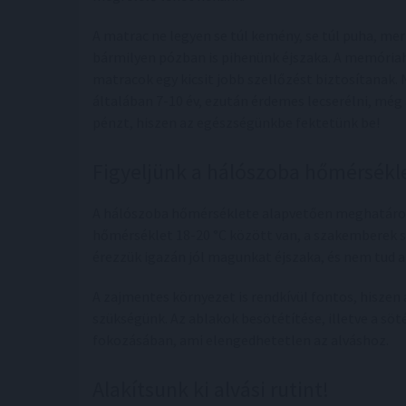
A matrac ne legyen se túl kemény, se túl puha, mer
bármilyen pózban is pihenünk éjszaka. A memóriah
matracok egy kicsit jobb szellőzést biztosítanak
általában 7-10 év, ezután érdemes lecserélni, még a
pénzt, hiszen az egészségünkbe fektetünk be!
Figyeljünk a hálószoba hőmérsékl
A hálószoba hőmérséklete alapvetően meghatározza
hőmérséklet 18-20 °C között van, a szakemberek
érezzük igazán jól magunkat éjszaka, és nem tud 
A zajmentes környezet is rendkívül fontos, hiszen
szükségünk. Az ablakok besötétítése, illetve a s
fokozásában, ami elengedhetetlen az alváshoz.
Alakítsunk ki alvási rutint!