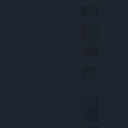
Törvényi döntés! A nyugdíjasnak
adót kell fizetnie
Így kaphat egy magyar nyugdíjas
olcsóbban gyógyszert - 7 lehetőség
Betiltják az air fryer-eket? Minden,
amit a PFAS-korlátozásról tudni
kell
Változás a használtautó-piacon:
meredeken esik a dízel, miközben
30%-kal nőtt a zöld autók iránti
kereslet
Új ügyvezető igazgató az ITAKA
Hungary élén