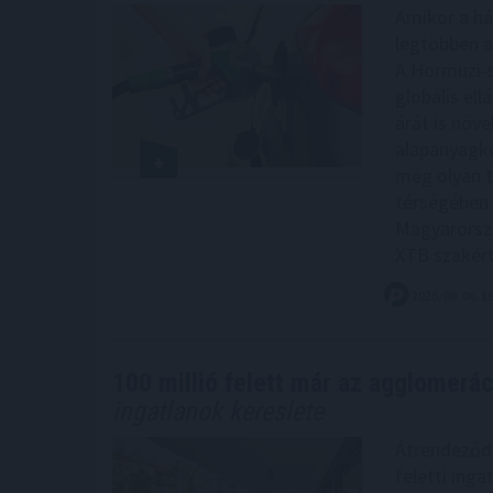
Amikor a há
legtöbben a
A Hormuzi-s
globális el
árát is növe
alapanyagkö
még olyan t
térségében á
Magyarorszá
XTB szakért
2026. 08. 06. 1
100 millió felett már az agglomeráci
ingatlanok kereslete
Átrendeződik
feletti inga