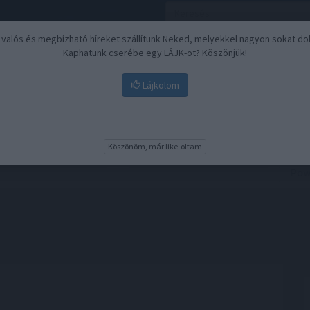
, valós és megbízható híreket szállítunk Neked, melyekkel nagyon sokat do
Kaphatunk cserébe egy LÁJK-ot? Köszönjük!
Lájkolom
Nyugdíj
Biztosítási befektetések
BU
Köszönöm, már like-oltam