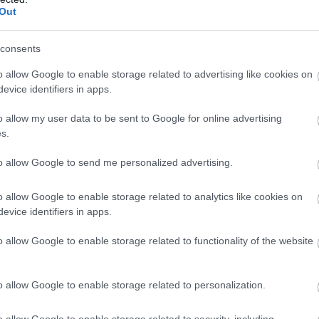
Out
gon is új korszakot hoz az Európai Unió
rencia-szabályozása, amely minden eddiginél
consents
á teszi a vállalati javadalmazást: a munkavállalók
gal kérhetik ki munkáltatójuktól az azonos értékű
o allow Google to enable storage related to advertising like cookies on
ők átlagos bérét. A WHC szakértői arra
evice identifiers in apps.
tnek, hogy az új irányelv nemcsak a bértárgyalások
o allow my user data to be sent to Google for online advertising
 változtatja meg, de komoly adminisztrációs és
s.
elkészülést is megkövetel a hazai cégektől.
to allow Google to send me personalized advertising.
2:00
Megosztás:
TOVÁBB
o allow Google to enable storage related to analytics like cookies on
evice identifiers in apps.
k a halgazdálkodók
o allow Google to enable storage related to functionality of the website
i hőség és szárazság közepette a halgazdálkodók
egnagyobb hozamra törekszenek, a vészhelyzet
t próbálják megelőzni minden eszközzel - közölte az
o allow Google to enable storage related to personalization.
törtökön a Magyar Akvakultúra és Halászati
 Szervezet (MA-HAL).
o allow Google to enable storage related to security, including