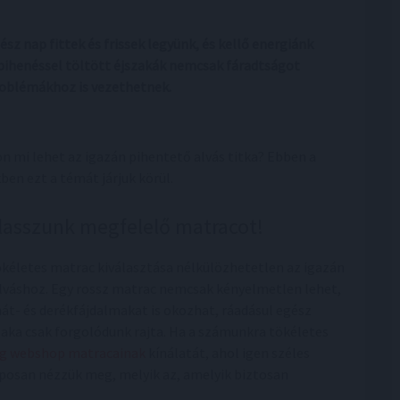
z nap fittek és frissek legyünk, és kellő energiánk
 pihenéssel töltött éjszakák nemcsak fáradtságot
roblémákhoz is vezethetnek.
on mi lehet az igazán pihentető alvás titka? Ebben a
kben ezt a témát járjuk körül.
lasszunk megfelelő matracot!
ökéletes matrac kiválasztása nélkülözhetetlen az igazán
alváshoz. Egy rossz matrac nemcsak kényelmetlen lehet,
hát- és derékfájdalmakat is okozhat, ráadásul egész
zaka csak forgolódunk rajta. Ha a számunkra tökéletes
ág webshop matracainak
kínálatát, ahol igen széles
laposan nézzük meg, melyik az, amelyik biztosan