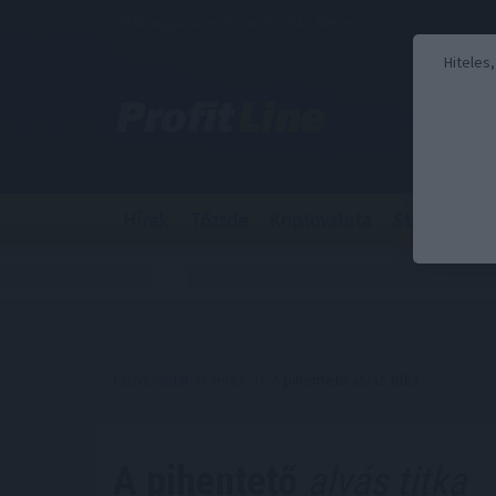
2026. augusztus 6., csütörtök - Berta
Hiteles
Hírek
Tőzsde
Kriptovaluta
Stabilcoin
Kezdőoldal
//
Hírek
// A pihentető alvás titka
A pihentető
alvás titka