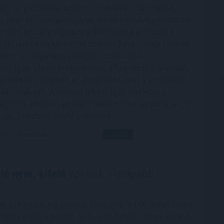
borúk gazdasági következményeiről beszélünk,
z olaj- és üzemanyagárak emelkedésére gondolnak.
zoros körüli geopolitikai feszültség azonban a
látási láncokon keresztül számos hétköznapi termék
lheti. A magasabb energia-, szállítási és
ltségek idővel megjelennek a fogyasztói árakban,
ermékek esetében is, amelyeket nem a konfliktus
llítanak elő. A helyzet lehetséges hatásait a
gon is elérhető globális befektetési alkalmazás, az
ője, Leisztner Dávid elemezte.
9:00
Megosztás:
TOVÁBB
ó nyer, kifelé
tolódik a drágább
 a drágább ingatlanok földrajza: a 100 millió forint
tlanok iránti kereslet a főváros helyett egyre inkább