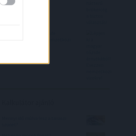
Lépjen ki a magyar tőzsde
árnyékából! Evezzen nemzetközi
vizekre!
Kalkulátor ajánló
Mennyi idő múlva lesz a tavaszi
szünet?
Helyesen mosok fogat?