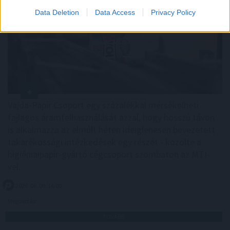
Data Deletion
Data Access
Privacy Policy
Vajda-Papír Csoport egy százalékkal mérsékelheti
fajlagos áramfelhasználását azzal, hogy hosszú távon
is alkalmazza az elmúlt héten ideiglenesen bevezetett
takarékossági intézkedések egy részét - közölte a
higiéniaipapír-gyártó cégcsoport szombaton az MTI-
vel.
2026. 08. 09. 14:00
Megosztás:
TOVÁBB