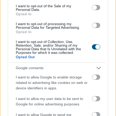
consent section.
I want to opt-out of the Sale of my
Personal Data.
Opted In
Ripple a Fed kapujában: új
pénzügyi
korszak jöhet
I want to opt-out of processing my
Personal Data for Targeted Advertising.
Opted In
I want to opt-out of Collection, Use,
Retention, Sale, and/or Sharing of my
Personal Data that Is Unrelated with the
Purposes for which it was collected.
Opted Out
Google consents
I want to allow Google to enable storage
related to advertising like cookies on web or
device identifiers in apps.
A Ripple látványosan előre készül az amerikai pénzügyi
I want to allow my user data to be sent to
szabályozás következő korszakára. A vállalat már több
Google for online advertising purposes.
mint 50 pénzforgalmi engedéllyel rendelkezik,
miközben technológiai infrastruktúrája is egyre jobban
I want to allow Google to send me