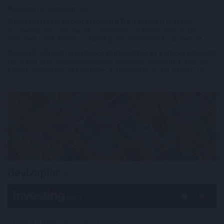
Powered by
Investing.com
Mínuszban zártak csütörtökön a Wall Street-i indexek
Az amerikai részvénypiacok csütörtökön csökkenésben zártak,
miközben a befektetők a vállalati gyorsjelentéseket, valamint az
Egyesült Államok és Irán között az esetleges békemegállapodás felé
Kedvező vállalati jelentések támogatták az európai piacokat
mutató jeleket figyelték. Az S&P500 0,2%-kal, a Dow Jones 0,9%-kal,
Mérsékelt elmozdulásokat mutatva többnyire emelkedtek a vezető
a Nasdaq Composite 0,1%-kal zárt alacsonyabban.
nyugat-európai részvényindexek. A Stoxx600 0,2%-kal, a DAX 0,1%-
kal, a CAC40 0,4%-kal emelkedett, míg az FTSE 100 0,2%-kal
csökkent. Ezzel a páneurópai index sorozatban harmadik napon zárt
történelmi csúcson. A napi emelkedés jelentős részét a vállalati
eredmények hajtották.
Devizapiac »