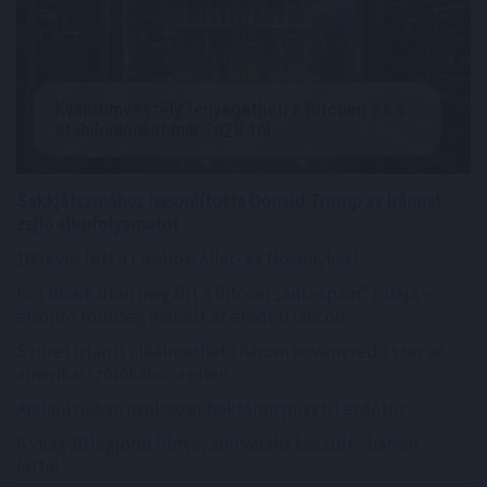
Kvantumveszély fenyegetheti a Bitcoint és a
stabilcoinokat már 2028-tól
Sakkjátszmához hasonlította Donald Trump az Iránnal
zajló alkufolyamatot
160 éves lett a Fővárosi Állat- és Növénykert
Két blokk után megállt a Bitcoin „anti-spam” forkja –
elsöprő többség maradt az eredeti láncon
Szüret után is alkalmazható három növényvédő szer az
amerikai szőlőkabóca ellen
Andalúziában nyolcezer hektáron pusztít erdőtűz
A világ 10 legjobb filmje, ami valaha készült - hányat
láttál?