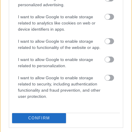
illeszkedik azokhoz a szabványokhoz, amelyek az
personalized advertising.
Egyesült Államok nagy sebességű fizetési
rendszereiben meghatározóak. Ha a PACE Act tervezett
I want to allow Google to enable storage
related to analytics like cookies on web or
szabályozási kerete megvalósul, a Ripple az egyik
device identifiers in apps.
legjobb helyzetből induló kriptovállalat lehet.
I want to allow Google to enable storage
2026. 08. 09. 15:00
related to functionality of the website or app.
Megosztás:
I want to allow Google to enable storage
TOVÁBB
related to personalization.
I want to allow Google to enable storage
A Vajda-Papír a válsághelyzeti
related to security, including authentication
intézkedések egy
részét hosszú távon is
functionality and fraud prevention, and other
hasznosítani tudja
user protection.
CONFIRM