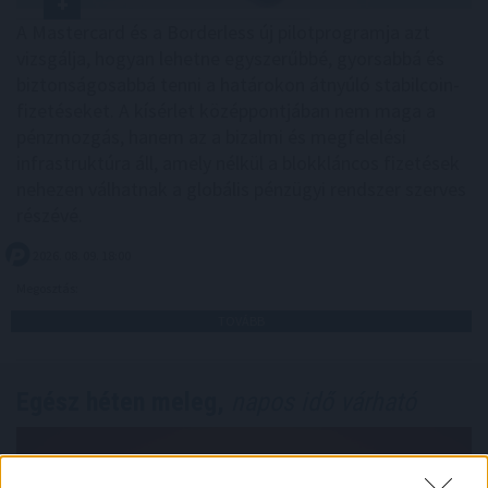
A Mastercard és a Borderless új pilotprogramja azt
vizsgálja, hogyan lehetne egyszerűbbé, gyorsabbá és
biztonságosabbá tenni a határokon átnyúló stabilcoin-
fizetéseket. A kísérlet középpontjában nem maga a
pénzmozgás, hanem az a bizalmi és megfelelési
infrastruktúra áll, amely nélkül a blokkláncos fizetések
nehezen válhatnak a globális pénzügyi rendszer szerves
részévé.
2026. 08. 09. 18:00
Megosztás:
TOVÁBB
Egész héten meleg,
napos idő várható