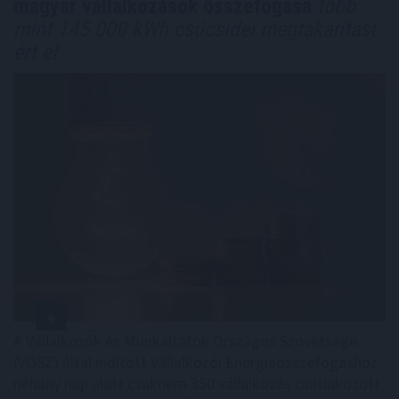
magyar vállalkozások összefogása
több
mint 145 000 kWh csúcsidei megtakarítást
ért el
A Vállalkozók és Munkáltatók Országos Szövetsége
(VOSZ) által indított Vállalkozói Energiaösszefogáshoz
néhány nap alatt csaknem 350 vállalkozás csatlakozott