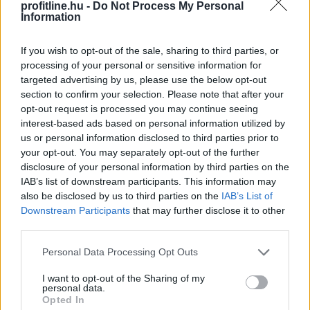
profitline.hu -
Do Not Process My Personal
Information
If you wish to opt-out of the sale, sharing to third parties, or
processing of your personal or sensitive information for
targeted advertising by us, please use the below opt-out
section to confirm your selection. Please note that after your
opt-out request is processed you may continue seeing
interest-based ads based on personal information utilized by
us or personal information disclosed to third parties prior to
your opt-out. You may separately opt-out of the further
Egész jövő héten napos, meleg idő várható, a hét
disclosure of your personal information by third parties on the
IAB’s list of downstream participants. This information may
közepén kisebb enyhüléssel; csak a hét elején és a hét
also be disclosed by us to third parties on the
IAB’s List of
végén lehetnek néhol záporok, zivatarok - derül ki a
Downstream Participants
that may further disclose it to other
HungaroMet Zrt. előrejelzéséből, amelyet vasárnap
third parties.
juttattak el az MTI-hez.
Please note that this website/app uses one or more Google
Personal Data Processing Opt Outs
2026. 08. 09. 16:00
services and may gather and store information including but
not limited to your visit or usage behaviour. You may click to
I want to opt-out of the Sharing of my
Megosztás:
personal data.
grant or deny consent to Google and its third-party tags to
Opted In
TOVÁBB
use your data for below specified purposes in below Google