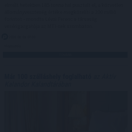
elmúlt hetekben 185 tonna hal pusztult el, a közvetlen
állományveszteség értéke megközelíti a 200 millió
forintot - mondta Lévai Ferenc a társaság
vezérigazgatója az MTI-nek szombaton.
2026. 08. 09. 07:00
Megosztás:
TOVÁBB
Már 100 szálláshely foglalható
az Aktív
Kalandor Kalandtárában