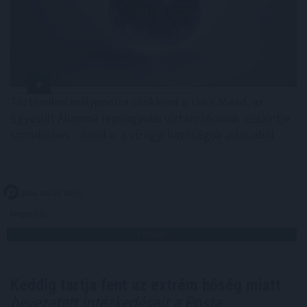
Történelmi mélypontra csökkent a Lake Mead, az
Egyesült Államok legnagyobb víztározójának vízszintje
szombaton – derül ki a vízügyi hatóságok adataiból.
2026. 08. 09. 09:00
Megosztás:
TOVÁBB
Keddig tartja fent az extrém hőség miatt
bevezetett intézkedéseit a Posta