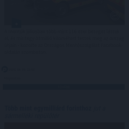
A mentők júliusban több mint 116 ezer beteget láttak
el, és mintegy ötmillió kilométert tettek meg az ország
útjain - közölte az Országos Mentőszolgálat Facebook-
oldalán szombaton.
2026. 08. 09. 12:00
Megosztás:
TOVÁBB
Több mint egymilliárd forinthoz
jut a
sármelléki repülőtér