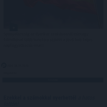
Spanyolország az ilyenkor szokásosnál mintegy
félmillióval több turistára számít a jövő heti teljes
napfogyatkozás miatt.
2026. 08. 09. 20:00
Megosztás:
TOVÁBB
Ezekkel a számokkal nyerhettél
a hatos
lottón!