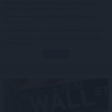
MNB-alelnök: az euróbevezetés követelményeinek
elérése a teljes gazdaság számára hasznos
Egyetlen szám mutatja, mikor állhat le Michael Saylor
Bitcoin-eladása
Kátai-Németh Vilmos: az akadálymentesítés a szívügyem
Spanyolország a szokásosnál mintegy félmillióval több
turistára számít
További hírek