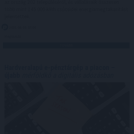
az ország 202 településéről, és vállalásaik összesen
több mint 145 000 kWh csúcsidei energiamegtakarítást
jelentettek.
2026. 08. 09. 05:00
Megosztás:
TOVÁBB
Hardveralapú e-pénztárgép a piacon –
újabb
mérföldkő a digitális adózásban