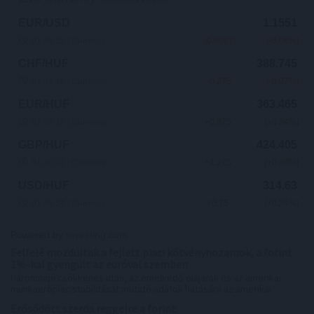
Powered by
Investing.com
Felfelé mozdultak a fejlett piaci kötvényhozamok, a forint
1%-kal gyengült az euróval szemben
Háromnapi csökkenés után, az emelkedő olajárak és az amerikai
munkaerőpiac stabilitását mutató adatok hatására az amerikai
tízéves hozam újra felfelé mozdult csütörtökön.
Erősödött szerda reggelre a forint