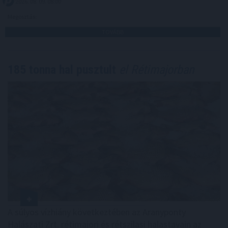
2026. 08. 09. 08:00
Megosztás:
TOVÁBB
185 tonna hal pusztult
el Rétimajorban
A súlyos vízhiány következtében az Aranyponty
Halászati Zrt. rétimajori és rétszilasi halastavain az