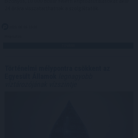
bizonyos, 10 000 dollár feletti kriptoátutalásokat akár
24 órára visszatarthatnak a szolgáltatók.
2026. 08. 09. 10:00
Megosztás:
TOVÁBB
Történelmi mélypontra csökkent az
Egyesült Államok
legnagyobb
víztározójának vízszintje