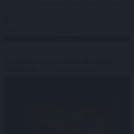
Katalinnal, a fogyatékossággal élő emberek egyenlő
esélyű hozzáféréséért felelős helyettes államtitkárral.
2026. 08. 09. 21:00
Megosztás:
TOVÁBB
Spanyolország a szokásosnál mintegy
félmillióval
több turistára számít