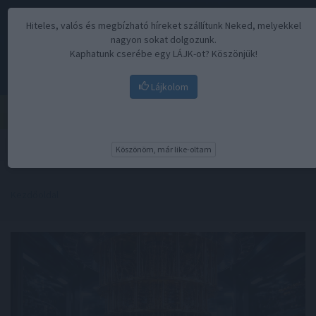
Hiteles, valós és megbízható híreket szállítunk Neked, melyekkel
nagyon sokat dolgozunk.
Kaphatunk cserébe egy LÁJK-ot? Köszönjük!
Lájkolom
Menü
Köszönöm, már like-oltam
Kezdőoldal