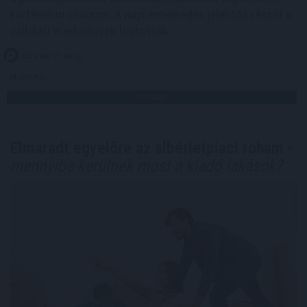
történelmi csúcson. A napi emelkedés jelentős részét a
vállalati eredmények hajtották.
2026. 08. 07. 09:00
Megosztás:
TOVÁBB
Elmaradt egyelőre az albérletpiaci roham -
mennyibe kerülnek most a kiadó lakások?