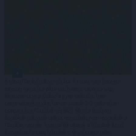
A robotfűnyíró mikro-nyírása: A robot nem hetente
egyszer nyírja le a pázsitot, hanem naponta vagy
kétnaponta végighalad a gyep egészén. Nem
centimétereket vág, hanem csupán 1-2 millimétert
csippent le a fűszálak végéből. Mivel a levágott
darabkák mikroszkopikus méretűek, nem maradnak a
fűszálak tetején. Azonnal lehullanak a fűszálak közé,
közvetlenül a talaj felszínére. Mivel szinte teljes