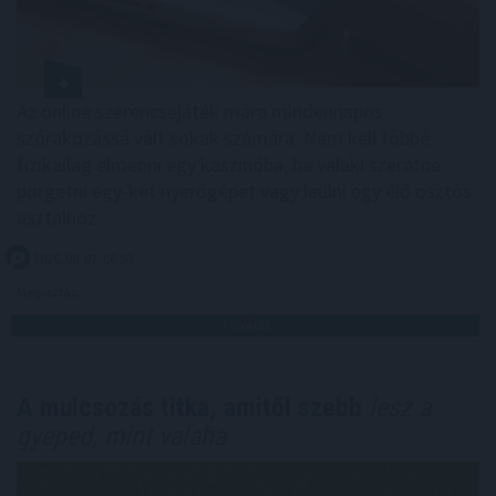
Az online szerencsejáték mára mindennapos
szórakozássá vált sokak számára. Nem kell többé
fizikailag elmenni egy kaszinóba, ha valaki szeretne
pörgetni egy-két nyerőgépet vagy leülni egy élő osztós
asztalhoz.
2026. 08. 07. 06:59
Megosztás:
TOVÁBB
A mulcsozás titka, amitől szebb
lesz a
gyeped, mint valaha