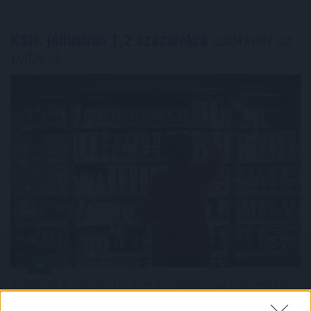
KSH: júliusban 1,2 százalékra
csökkent az
infláció
Júliusban a fogyasztói árak átlagosan 1,2 százalékkal
haladták meg az egy évvel korábbiakat, júniushoz