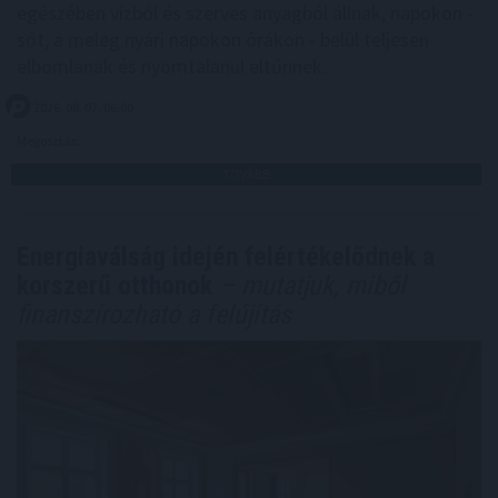
egészében vízből és szerves anyagból állnak, napokon -
sőt, a meleg nyári napokon órákon - belül teljesen
elbomlanak és nyomtalanul eltűnnek.
2026. 08. 07. 06:00
Megosztás:
TOVÁBB
Energiaválság idején felértékelődnek a
korszerű otthonok
– mutatjuk, miből
finanszírozható a felújítás