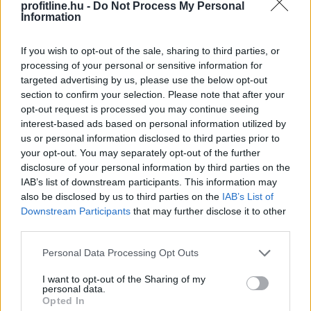
képest pedig 0,1 százalékkal csökkentek - jelentette
profitline.hu -
Do Not Process My Personal
Information
pénteken a Központi Statisztikai Hivatal (KSH).
If you wish to opt-out of the sale, sharing to third parties, or
2026. 08. 07. 13:00
processing of your personal or sensitive information for
targeted advertising by us, please use the below opt-out
Megosztás:
section to confirm your selection. Please note that after your
TOVÁBB
opt-out request is processed you may continue seeing
interest-based ads based on personal information utilized by
us or personal information disclosed to third parties prior to
your opt-out. You may separately opt-out of the further
Beindultak a lakásépítések
disclosure of your personal information by third parties on the
Magyarországon
– Ez már az Otthon Start
IAB’s list of downstream participants. This information may
hatása?
also be disclosed by us to third parties on the
IAB’s List of
Downstream Participants
that may further disclose it to other
third parties.
Please note that this website/app uses one or more Google
Personal Data Processing Opt Outs
services and may gather and store information including but
not limited to your visit or usage behaviour. You may click to
I want to opt-out of the Sharing of my
personal data.
grant or deny consent to Google and its third-party tags to
Opted In
use your data for below specified purposes in below Google