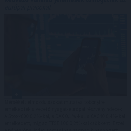
európai piacokat
Mérsékelt elmozdulásokat mutatva többnyire
emelkedtek a vezető nyugat-európai részvényindexek.
A Stoxx600 0,2%-kal, a DAX 0,1%-kal, a CAC40 0,4%-kal
emelkedett, míg az FTSE 100 0,2%-kal csökkent. Ezzel
a páneurópai index sorozatban harmadik napon zárt