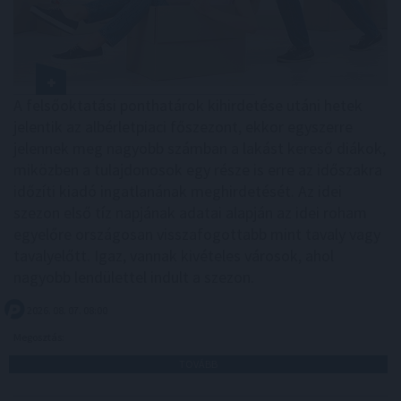
A felsőoktatási ponthatárok kihirdetése utáni hetek
jelentik az albérletpiaci főszezont, ekkor egyszerre
jelennek meg nagyobb számban a lakást kereső diákok,
miközben a tulajdonosok egy része is erre az időszakra
időzíti kiadó ingatlanának meghirdetését. Az idei
szezon első tíz napjának adatai alapján az idei roham
egyelőre országosan visszafogottabb mint tavaly vagy
tavalyelőtt. Igaz, vannak kivételes városok, ahol
nagyobb lendülettel indult a szezon.
2026. 08. 07. 08:00
Megosztás:
TOVÁBB