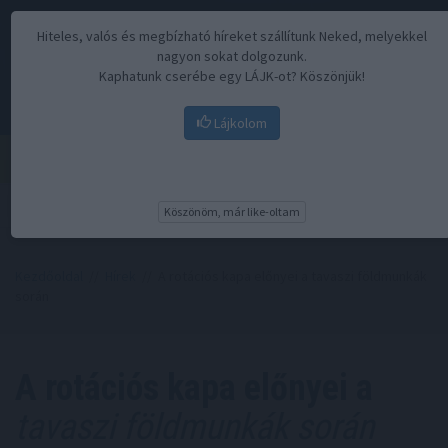
Hiteles, valós és megbízható híreket szállítunk Neked, melyekkel
nagyon sokat dolgozunk.
Kaphatunk cserébe egy LÁJK-ot? Köszönjük!
Lájkolom
Menü
Köszönöm, már like-oltam
Kezdőoldal
//
Hírek
// A rotációs kapa előnyei a tavaszi földmunkák
során
A rotációs kapa előnyei a
tavaszi földmunkák során