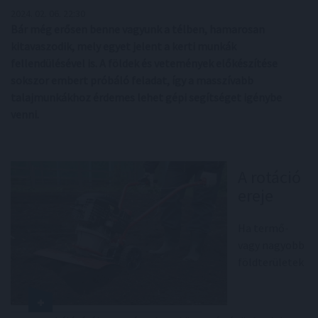
2024. 02. 06. 22:30
Bár még erősen benne vagyunk a télben, hamarosan
kitavaszodik, mely egyet jelent a kerti munkák
fellendülésével is. A földek és vetemények előkészítése
sokszor embert próbáló feladat, így a masszívabb
talajmunkákhoz érdemes lehet gépi segítséget igénybe
venni.
A rotáció
ereje
Ha termő-
vagy nagyobb
földterületek