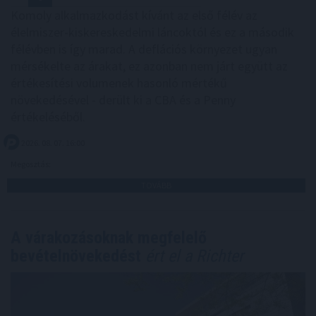
Komoly alkalmazkodást kívánt az első félév az
élelmiszer-kiskereskedelmi láncoktól és ez a második
félévben is így marad. A deflációs környezet ugyan
mérsékelte az árakat, ez azonban nem járt együtt az
értékesítési volumenek hasonló mértékű
növekedésével - derült ki a CBA és a Penny
értékeléséből.
2026. 08. 07. 16:00
Megosztás:
TOVÁBB
A várakozásoknak megfelelő
bevételnövekedést
ért el a Richter