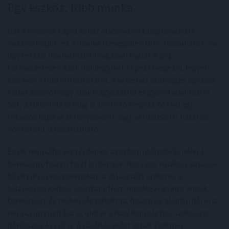
Egy eszköz, több munka
Bár a rotációs kapát tehát elsősorban talajművelésre
használhatjuk, ez a munka lényegében több folyamatot, ha
úgy tetszik munkafázist magában foglal. A gép
természetesen ezek mindegyikét képes elvégezni, legyen
szó akár a föld fellazításáról, a vetéshez szükséges ágyások
kialakításáról vagy akár trágyázásról és gyomtalanításról.
Sőt, a különféle utólag is elérhető kiegészítőkkel egy
rotációs kapa akár fűnyíróként vagy aktuálisan is hasznos
hóekeként is használható.
Egyik munkába sem érdemes azonban utánajárás nélkül
belevágni, hiszen ha el is döntjük, hogy egy rotációs kapával
bővítjük eszközparkunkat, a választást érdemes a
talajviszonyokhoz igazítani. Nem mindegy ugyanis annak
tömörsége és nedvességtartalma, hiszen ez alapján dől el a
munka intenzitása is, illetve a hatékonysághoz szükséges
dőlésszög és erő is. A vásárlás előtt tehát érdemes