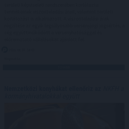
területi képviseleti rendszerében korlátozta
termékeinek viszonteladási árait, valamint területi
korlátozást is alkalmazott. A viszonteladási árak
rögzítése az egyik legsúlyosabb versenyjogi jogsértés, a
cég együttműködött a versenyhatósággal és
előremutató vállalásokat ajánlott fel.
2026. 08. 07. 18:00
Megosztás:
TOVÁBB
Nemzetközi konyhákat ellenőriz az
NKFH a
kormányhivatalokkal együtt