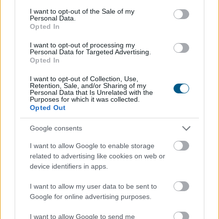
consent section.
I want to opt-out of the Sale of my
Personal Data.
Opted In
I want to opt-out of processing my
Personal Data for Targeted Advertising.
Opted In
Az első félévben 22 százalékkal több lakás épült, mint
egy évvel korábban, a kiadott építési engedélyek száma
I want to opt-out of Collection, Use,
Retention, Sale, and/or Sharing of my
pedig még nagyobb, 29 százalékos ugrást mutatott –
Personal Data that Is Unrelated with the
Purposes for which it was collected.
derül ki a Központi Statisztikai Hivatal (KSH) friss
Opted Out
adataiból. A beszámoló szerint az első negyedév volt
kiemelkedő, a másodikban már sokkal kisebb
Google consents
mértékben élénkült a piac. A statisztika alapján
I want to allow Google to enable storage
folytatódott az eddigi tendencia: az Otthon Start
related to advertising like cookies on web or
Program érezhetően fellendítette a keresletet, ezt
device identifiers in apps.
igyekszik most lekövetni a kínálat is.
I want to allow my user data to be sent to
2026. 08. 07. 12:00
Google for online advertising purposes.
Megosztás:
I want to allow Google to send me