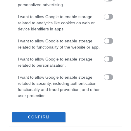
TOVÁBB
personalized advertising.
I want to allow Google to enable storage
Felfelé mozdultak a fejlett piaci
related to analytics like cookies on web or
device identifiers in apps.
kötvényhozamok,
a forint 1%-kal gyengült
az euróval szemben
I want to allow Google to enable storage
related to functionality of the website or app.
I want to allow Google to enable storage
related to personalization.
I want to allow Google to enable storage
related to security, including authentication
functionality and fraud prevention, and other
user protection.
CONFIRM