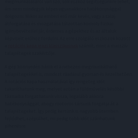
megmunkálásáról van szó, sok eszköz segítségünkre lehet,
ám nem mindegyik képes ugyanakkora hatékonysággal
dolgozni. Mikor az emberi erő már kevés, vagy a talaj
átforgatása és mozgatása túlzottan komoly fizikai
igénybevétellel jár, érdemes a gépekhez és az általuk
képviselt erőhöz fordulni. Az erre szolgáló eszközök között
a
rotációs kapa igazi klasszikusnak
számít, mint a masszív
talajrétegek szakértője.
A gép könnyedén bánik el a nehezen megmunkálható
talajrétegekkel is, mindezt ráadásul gyorsan és kezelhetően.
A rotációs kapa használatával így rengeteg időt
takaríthatunk meg, melyet aztán a földművelés későbbi
fázisaiba forgathatunk vissza, legalább akkora
hatékonysággal, ahogy motoros társunk forgatja át a
talajrétegeket. Így pedig kertünk is nagyobb ütemben
fejlődhet, szépülhet, mi pedig több időt szánhatunk
pihenésre.