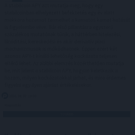
A stabilcoin APY azt mutatja meg, hogy egy
stabilcoinban elhelyezett befektetés egy év alatt
mekkora hozamot termelhet a kamatos kamat hatását
is figyelembe véve. Bár első pillantásra egyszerű
százalékos mutatónak tűnik, a háttérben hitelezési,
likviditási, kereskedési és akár derivatív piaci
mechanizmusok is működhetnek. Éppen ezért két
azonos APY-t kínáló lehetőség kockázata teljesen
eltérő lehet. Az alábbi elemzés közérthetően mutatja
be, mit jelent a stabilcoin APY, hogyan keletkezik a
hozam, milyen kockázatokkal járhat, és mire érdemes
figyelni egy ilyen ajánlat értékelésekor.
2026. 08. 07. 19:00
Megosztás:
TOVÁBB