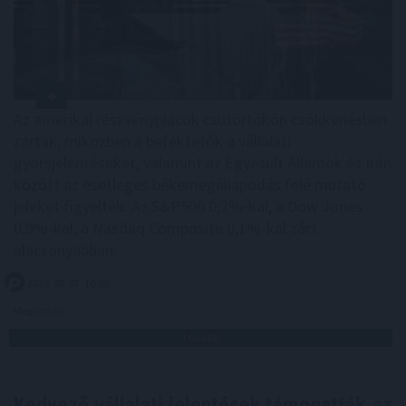
Az amerikai részvénypiacok csütörtökön csökkenésben
zártak, miközben a befektetők a vállalati
gyorsjelentéseket, valamint az Egyesült Államok és Irán
között az esetleges békemegállapodás felé mutató
jeleket figyelték. Az S&P500 0,2%-kal, a Dow Jones
0,9%-kal, a Nasdaq Composite 0,1%-kal zárt
alacsonyabban.
2026. 08. 07. 10:00
Megosztás:
TOVÁBB
Kedvező vállalati jelentések támogatták
az