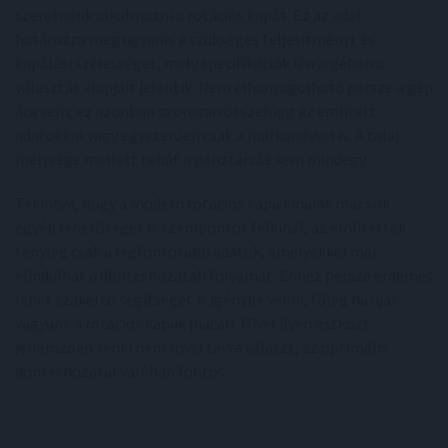
szeretnénk alkalmazni a rotációs kapát. Ez az adat
határozza meg ugyanis a szükséges teljesítményt és
kapálási szélességet, mely specifikációk lényegében a
választás alapjait jelentik. Nem elhanyagolható persze a gép
ára sem, ez azonban szorosan összefügg az említett
adatokkal vagy egyszerűen csak a márkanévvel is. A talaj
mélysége mellett tehát a pénztárcáé sem mindegy.
Tekintve, hogy a modern rotációs kapa kínálat már sok
egyéb lehetőséget is szempontot felkínál, az említettek
tényleg csak a legfontosabb adatok, amelyekkel már
elindulhat a döntéshozatali folyamat. Ehhez persze érdemes
lehet szakértő segítséget is igénybe venni, főleg ha újak
vagyunk a rotációs kapák piacán. Mivel ilyen eszközt
jellemzően senki nem rövid távra választ, az optimális
döntéshozatal valóban fontos.