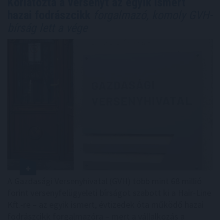
Korlátozta a versenyt az egyik ismert
hazai fodrászcikk
forgalmazó, komoly GVH-
bírság lett a vége
A Gazdasági Versenyhivatal (GVH) több mint 68 millió
forint versenyfelügyeleti bírságot szabott ki a Hair-Line
Kft.-re – az egyik ismert, évtizedek óta működő hazai
fodrászcikk forgalmazóra – mert a vállalkozás a