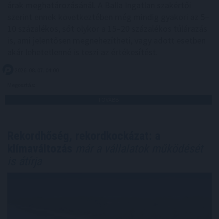
árak meghatározásánál. A Balla Ingatlan szakértői
szerint ennek következtében még mindig gyakori az 5–
10 százalékos, sőt olykor a 15–20 százalékos túlárazás
is, ami jelentősen megnehezítheti, vagy adott esetben
akár lehetetlenné is teszi az értékesítést.
2026. 08. 07. 04:00
Megosztás:
TOVÁBB
Rekordhőség, rekordkockázat: a
klímaváltozás
már a vállalatok működését
is átírja