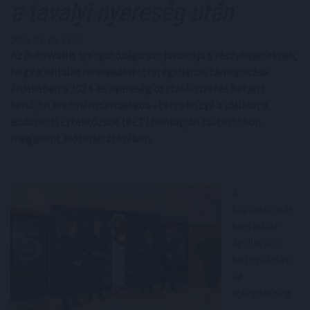
a tavalyi nyereség után
2025. 04. 03. 13:00
Az AutoWallis igazgatósága azt javasolja a részvényeseknek,
hogy a vállalat növekedési stratégiájának támogatása
érdekében a 2024-es nyereség osztalékfizetés helyett
kerüljön eredménytartalékba - tette közzé a vállalat a
Budapesti Értéktőzsde (BÉT) honlapján csütörtökön
megjelent előterjesztésében.
A
tájékoztatás
szerint az
április 25-i
közgyűlésén
az
igazgatóság