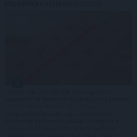
Másodfokúra csökkent
a riasztás
Szombat hajnalban helyreállt a vízszolgáltatás
Budapest III. kerületében a Jós utcában, ahol pénteken
csőtörés történt - közölte a kormány a
hőségriasztásról készült, szombaton közzétett
jelentésében a kormany.hu oldalon. Szombattól az
országos tisztifőorvos kedd éjfélig másodfokúra
mérsékelte az ország egész területére vonatkozó