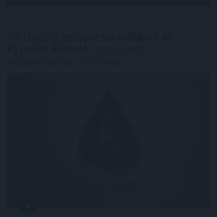
TOVÁBB
Történelmi mélypontra csökkent az
Egyesült Államok
legnagyobb
víztározójának vízszintje