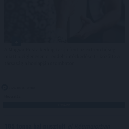
A Magyar Posta keddig tartja fent az extrém hőség
miatt ideiglenesen elrendelt intézkedéseit - közölte a
társaság a honlapján szombaton.
2026. 08. 09. 08:00
Megosztás:
TOVÁBB
185 tonna hal pusztult
el Rétimajorban