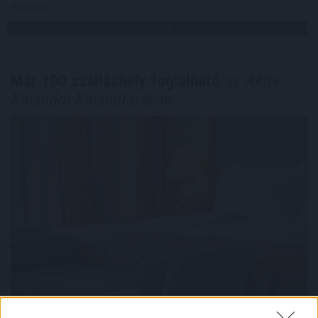
Megosztás:
TOVÁBB
Már 100 szálláshely foglalható
az Aktív
Kalandor Kalandtárában