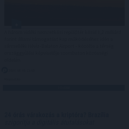
A három vidéki nemzetközi repülőtér közül 1,2 milliárd
forint állami támogatást kap működéséhez idén a
sármelléki Hévíz-Balaton Airport - közölte a térség
országgyűlési képviselője szombaton közösségi
oldalán.
2026. 08. 09. 11:00
Megosztás:
TOVÁBB
24 órás várakozás a kriptóra? Brazília
szigorítja a digitális átutalásokat