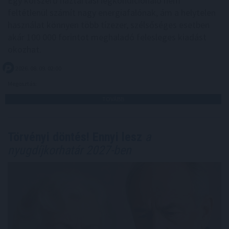
Egy korszerű háztartási légkondicionáló nem
feltétlenül számít nagy energiafalónak, ám a helytelen
használat könnyen több tízezer, szélsőséges esetben
akár 100 000 forintot meghaladó felesleges kiadást
okozhat.
2026. 08. 09. 02:00
Megosztás:
TOVÁBB
Törvényi döntés! Ennyi lesz
a
nyugdíjkorhatár 2027-ben