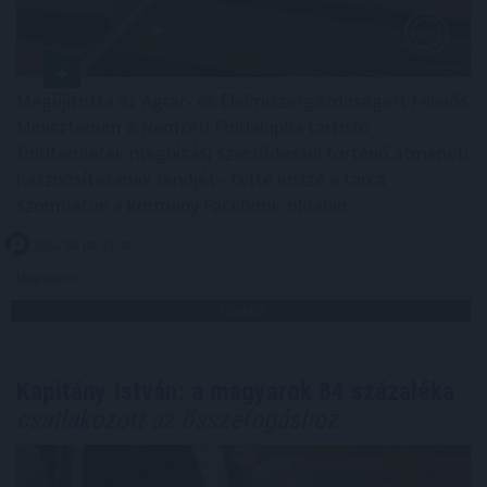
Megújította az Agrár- és Élelmiszergazdaságért Felelős
Minisztérium a Nemzeti Földalapba tartozó
földterületek megbízási szerződéssel történő átmeneti
hasznosításának rendjét - tette közzé a tárca
szombaton a kormány Facebook-oldalán.
2026. 08. 08. 23:00
Megosztás:
TOVÁBB
Kapitány István: a magyarok 84 százaléka
csatlakozott az összefogáshoz