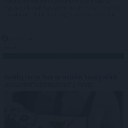
Történelmi mélypontra csökkent a Lake Mead, az
Egyesült Államok legnagyobb víztározójának vízszintje
szombaton – derül ki a vízügyi hatóságok adataiból.
2026. 08. 09. 09:00
Megosztás:
TOVÁBB
Keddig tartja fent az extrém hőség miatt
bevezetett intézkedéseit a Posta