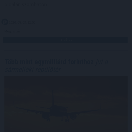
oldalán szombaton.
2026. 08. 09. 12:00
Megosztás:
TOVÁBB
Több mint egymilliárd forinthoz
jut a
sármelléki repülőtér