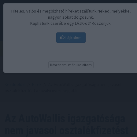
Hiteles, valós és megbízható híreket szállítunk Neked, melyekkel
nagyon sokat dolgozunk.
Kaphatunk cserébe egy LÁJK-ot? Köszönjük!
Lájkolom
Menü
Köszönöm, már like-oltam
Kezdőoldal
//
Hírek
// Az AutoWallis igazgatósága nem javasol
osztalékfizetést a tavalyi nyereség után
Az AutoWallis igazgatósága
nem javasol osztalékfizetést