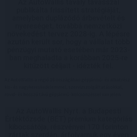
Az AutoWallis tavaly tavasszal
publikálta frissített stratégiáját,
amelyben duplázódó árbevételt és
nyereséget, továbbá nemzetközi
növekedést tervez 2028-ig. A lépésre
azután került sor, hogy a vállalat több
pénzügyi mutató esetében már 2023-
ban meghaladta a korábban 2025-re
kitűzött céljait - idézték fel.
Az AutoWallis a régió 16 országában gépjármű- és alkatrész
kis- és nagykereskedelemmel, szervizszolgáltatásokkal,
rövid- és hosszú távú gépjármű-kölcsönzéssel van jelen.
Az AutoWallis Nyrt. a Budapesti
Értéktőzsde (BÉT) prémium kategóriás
kibocsátója, részvényei 170 forinton
zártak szerdán, árfolyamuk egy éven