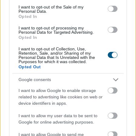
consent section.
I want to opt-out of the Sale of my
Personal Data.
Opted In
I want to opt-out of processing my
Personal Data for Targeted Advertising.
Opted In
I want to opt-out of Collection, Use,
Retention, Sale, and/or Sharing of my
Personal Data that Is Unrelated with the
Purposes for which it was collected.
Opted Out
A Vállalkozók és Munkáltatók Országos Szövetsége
(VOSZ) által indított Vállalkozói Energiaösszefogáshoz
Google consents
néhány nap alatt csaknem 350 vállalkozás csatlakozott
I want to allow Google to enable storage
az ország 202 településéről, és vállalásaik összesen
related to advertising like cookies on web or
több mint 145 000 kWh csúcsidei energiamegtakarítást
device identifiers in apps.
jelentettek.
I want to allow my user data to be sent to
2026. 08. 09. 05:00
Google for online advertising purposes.
Megosztás:
I want to allow Google to send me