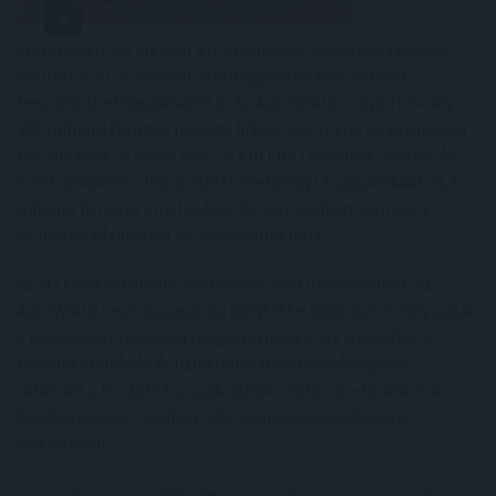
előterjesztései alapján a részvényesek döntenek egyebek
mellett a 2024-es évről szóló egyedi és konszolidált
beszámoló elfogadásáról is. Az AutoWallis Csoport tavaly
398 milliárd forintra növelte árbevételét, ami 9 százalékkal
haladja meg az előző évit, az EBITDA (kamatok, adózás és
értékcsökkenési leírás előtti eredmény) 2 százalékkal 20,2
milliárd forintra emelkedett. Az értékesített járművek
száma 8 százalékkal 48 386 darabra nőtt.
Az MTI-nek elküldött közleményben Ormosy Gábor, az
AutoWallis vezérigazgatója kifejtette: 2025-ben is folytatják
a növekedési stratégia megvalósítását, így vizsgálják a
további akvizíciós és üzletfejlesztési lehetőségeket,
valamint a korábbi tranzakciókban rejlő növekedési és a
hatékonyságot tovább javító szinergialehetőségek
kiaknázását.