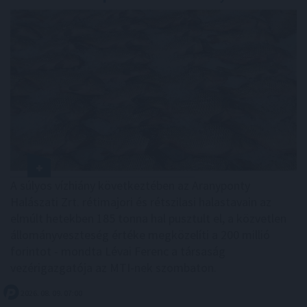
A súlyos vízhiány következtében az Aranyponty
Halászati Zrt. rétimajori és rétszilasi halastavain az
elmúlt hetekben 185 tonna hal pusztult el, a közvetlen
állományveszteség értéke megközelíti a 200 millió
forintot - mondta Lévai Ferenc a társaság
vezérigazgatója az MTI-nek szombaton.
2026. 08. 09. 07:00