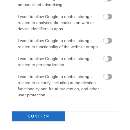
TOVÁBB
personalized advertising.
I want to allow Google to enable storage
Hardveralapú e-pénztárgép a piacon –
related to analytics like cookies on web or
device identifiers in apps.
újabb
mérföldkő a digitális adózásban
I want to allow Google to enable storage
related to functionality of the website or app.
I want to allow Google to enable storage
related to personalization.
I want to allow Google to enable storage
related to security, including authentication
functionality and fraud prevention, and other
user protection.
CONFIRM
A Nemzeti Adó- és Vámhivatal (NAV) ma kiadta az első
hardveralapú e-pénztárgép forgalmazási engedélyét. Az