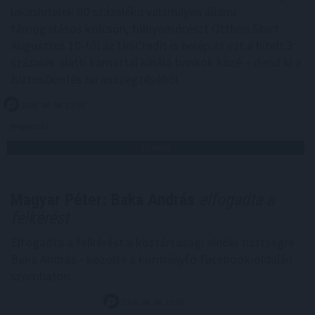
lakáshitelek 80 százaléka valamilyen állami
támogatásos kölcsön, túlnyomórészt Otthon Start.
Augusztus 10-től az UniCredit is belép az ezt a hitelt 3
százalék alatti kamattal kínáló bankok közé – derül ki a
BiztosDöntés.hu összegzéséből.
2026. 08. 08. 21:00
Megosztás:
TOVÁBB
Magyar Péter: Baka András
elfogadta a
felkérést
Elfogadta a felkérést a köztársasági elnöki tisztségre
Baka András - közölte a kormányfő Facebook-oldalán
szombaton.
2026. 08. 08. 20:00