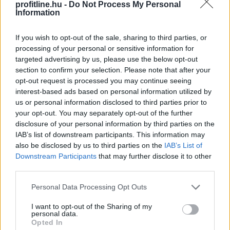
profitline.hu -
Do Not Process My Personal
Az Aktív Kalandor foglalási felülete, a Kalandtár már
Information
100 szálláshelyet kínál az erdei kulcsosházaktól a
nagyobb társaságokat fogadó szállásokig az ország
If you wish to opt-out of the sale, sharing to third parties, or
minden részén - közölte az Aktív Magyarország
processing of your personal or sensitive information for
Fejlesztési Központ az MTI-vel.
targeted advertising by us, please use the below opt-out
section to confirm your selection. Please note that after your
2026. 08. 09. 06:00
opt-out request is processed you may continue seeing
interest-based ads based on personal information utilized by
Megosztás:
us or personal information disclosed to third parties prior to
TOVÁBB
your opt-out. You may separately opt-out of the further
disclosure of your personal information by third parties on the
IAB’s list of downstream participants. This information may
Véget ért az energiavészhelyzet – a
also be disclosed by us to third parties on the
IAB’s List of
magyar vállalkozások összefogása
több
Downstream Participants
that may further disclose it to other
third parties.
mint 145 000 kWh csúcsidei megtakarítást
ért el
Please note that this website/app uses one or more Google
Personal Data Processing Opt Outs
services and may gather and store information including but
not limited to your visit or usage behaviour. You may click to
I want to opt-out of the Sharing of my
personal data.
grant or deny consent to Google and its third-party tags to
Opted In
use your data for below specified purposes in below Google