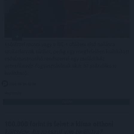
Esővízzel mosni vagy a WC-t öblíteni első hallásra
szokatlannak tűnhet, pedig egy megfelelően kialakított
esővízhasznosító rendszerrel egy családi ház
vezetékesvíz-fogyasztásának akár 57 százaléka is
kiváltható.
2026. 08. 09. 03:00
Megosztás:
TOVÁBB
100.000 forint is lehet a klíma otthoni
költsége, ha rosszul van beállítva?