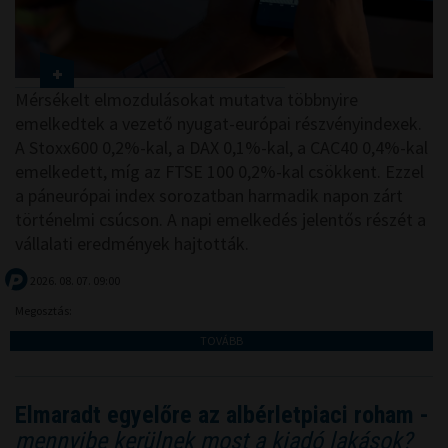
Mérsékelt elmozdulásokat mutatva többnyire
emelkedtek a vezető nyugat-európai részvényindexek.
A Stoxx600 0,2%-kal, a DAX 0,1%-kal, a CAC40 0,4%-kal
emelkedett, míg az FTSE 100 0,2%-kal csökkent. Ezzel
a páneurópai index sorozatban harmadik napon zárt
történelmi csúcson. A napi emelkedés jelentős részét a
vállalati eredmények hajtották.
2026. 08. 07. 09:00
Megosztás:
TOVÁBB
Elmaradt egyelőre az albérletpiaci roham -
mennyibe kerülnek most a kiadó lakások?