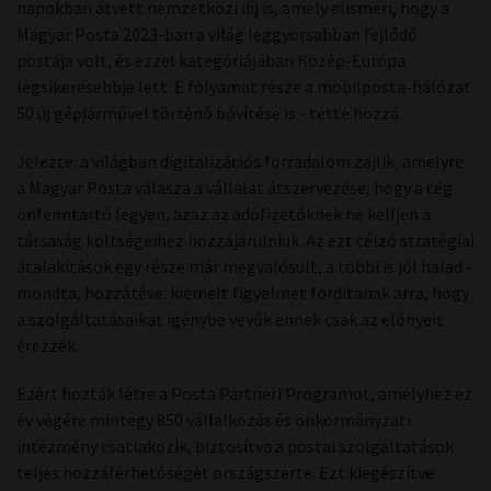
napokban átvett nemzetközi díj is, amely elismeri, hogy a
Magyar Posta 2023-ban a világ leggyorsabban fejlődő
postája volt, és ezzel kategóriájában Közép-Európa
legsikeresebbje lett. E folyamat része a mobilposta-hálózat
50 új gépjárművel történő bővítése is - tette hozzá.
Jelezte: a világban digitalizációs forradalom zajlik, amelyre
a Magyar Posta válasza a vállalat átszervezése, hogy a cég
önfenntartó legyen, azaz az adófizetőknek ne kelljen a
társaság költségeihez hozzájárulniuk. Az ezt célzó stratégiai
átalakítások egy része már megvalósult, a többi is jól halad -
mondta, hozzátéve: kiemelt figyelmet fordítanak arra, hogy
a szolgáltatásaikat igénybe vevők ennek csak az előnyeit
érezzék.
Ezért hozták létre a Posta Partneri Programot, amelyhez ez
év végére mintegy 850 vállalkozás és önkormányzati
intézmény csatlakozik, biztosítva a postai szolgáltatások
teljes hozzáférhetőségét országszerte. Ezt kiegészítve