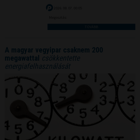
2026. 08. 07. 00:05
Megosztás:
TOVÁBB
A magyar vegyipar csaknem 200
megawattal
csökkentette
energiafelhasználását