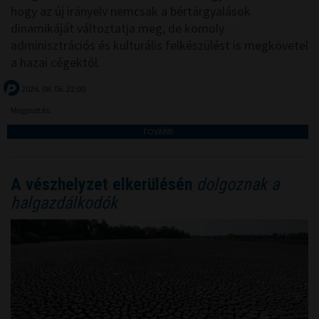
hogy az új irányelv nemcsak a bértárgyalások
dinamikáját változtatja meg, de komoly
adminisztrációs és kulturális felkészülést is megkövetel
a hazai cégektől.
2026. 08. 06. 22:00
Megosztás:
TOVÁBB
A vészhelyzet elkerülésén
dolgoznak a
halgazdálkodók