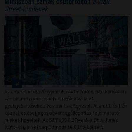
Mínuszban zártak csütörtökön
a Wall
Street-i indexek
Az amerikai részvénypiacok csütörtökön csökkenésben
zártak, miközben a befektetők a vállalati
gyorsjelentéseket, valamint az Egyesült Államok és Irán
között az esetleges békemegállapodás felé mutató
jeleket figyelték. Az S&P500 0,2%-kal, a Dow Jones
0,9%-kal, a Nasdaq Composite 0,1%-kal zárt