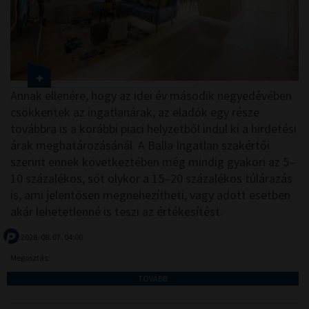
Annak ellenére, hogy az idei év második negyedévében
csökkentek az ingatlanárak, az eladók egy része
továbbra is a korábbi piaci helyzetből indul ki a hirdetési
árak meghatározásánál. A Balla Ingatlan szakértői
szerint ennek következtében még mindig gyakori az 5–
10 százalékos, sőt olykor a 15–20 százalékos túlárazás
is, ami jelentősen megnehezítheti, vagy adott esetben
akár lehetetlenné is teszi az értékesítést.
2026. 08. 07. 04:00
Megosztás:
TOVÁBB