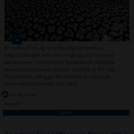
A rendkívüli hőség és szárazság közepette a
halgazdálkodók már nem a legnagyobb hozamra
törekszenek, a vészhelyzet kialakulását próbálják
megelőzni minden eszközzel - közölte az MTI-vel
csütörtökön a Magyar Akvakultúra és Halászati
Szakmaközi Szervezet (MA-HAL).
2026. 08. 06. 21:00
Megosztás:
TOVÁBB