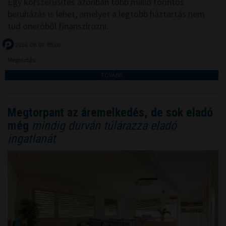
Egy korszerűsítés azonban több millió forintos
beruházás is lehet, amelyet a legtöbb háztartás nem
tud önerőből finanszírozni.
2026. 08. 07. 05:00
Megosztás:
TOVÁBB
Megtorpant az áremelkedés, de sok eladó
még
mindig durván túlárazza eladó
ingatlanát