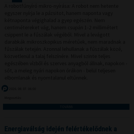
A robotfűnyíró mikro-nyírása: A robot nem hetente
egyszer nyírja le a pázsitot, hanem naponta vagy
kétnaponta végighalad a gyep egészén. Nem
centimétereket vág, hanem csupán 1-2 millimétert
csippent le a fűszálak végéből. Mivel a levágott
darabkák mikroszkopikus méretűek, nem maradnak a
fűszálak tetején. Azonnal lehullanak a fűszálak közé,
közvetlenül a talaj felszínére. Mivel szinte teljes
egészében vízből és szerves anyagból állnak, napokon -
sőt, a meleg nyári napokon órákon - belül teljesen
elbomlanak és nyomtalanul eltűnnek.
2026. 08. 07. 06:00
Megosztás:
TOVÁBB
Energiaválság idején felértékelődnek a