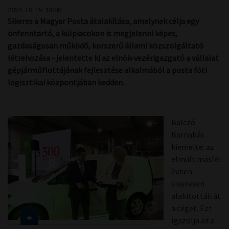
2024. 10. 15. 18:00
Sikeres a Magyar Posta átalakítása, amelynek célja egy
önfenntartó, a külpiacokon is megjelenni képes,
gazdaságosan működő, korszerű állami közszolgáltató
létrehozása - jelentette ki az elnök-vezérigazgató a vállalat
gépjárműflottájának fejlesztése alkalmából a posta fóti
logisztikai központjában kedden.
Balczó
Barnabás
kiemelte: az
elmúlt másfél
évben
sikeresen
alakították át
a céget. Ezt
igazolja az a