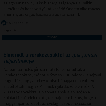
átlagosan napi 4,29 kWh energiát igényelt a Daikin
klímákat és hőszivattyúkat vezérlő Onecta alkalmazás
anonim, országos használati adatai szerint.
2026. 08. 07. 01:00
Megosztás:
TOVÁBB
Elmaradt a várakozásoktól az
ipar júniusi
teljesítménye
Az ipari termelés júniusi mutatói elmaradtak a
várakozásoktót, már az előzetes GDP-adatok is sejteni
engedték, hogy a fél év utolsó hónapja nem volt erős -
állapították meg az MTI-nek nyilatkozó elemzők. A
kilátások továbbra is bizonytalanok alapvetően a
külpiaci feltételek miatt, de majdnem biztos, hogy a
magyar ipar túllépett az évekig húzódó recesszión.