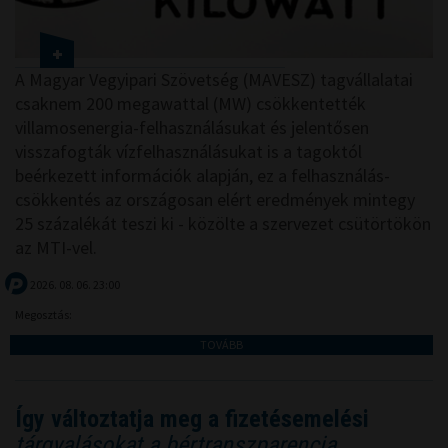
A Magyar Vegyipari Szövetség (MAVESZ) tagvállalatai
csaknem 200 megawattal (MW) csökkentették
villamosenergia-felhasználásukat és jelentősen
visszafogták vízfelhasználásukat is a tagoktól
beérkezett információk alapján, ez a felhasználás-
csökkentés az országosan elért eredmények mintegy
25 százalékát teszi ki - közölte a szervezet csütörtökön
az MTI-vel.
2026. 08. 06. 23:00
Megosztás:
TOVÁBB
Így változtatja meg a fizetésemelési
tárgyalásokat a bértranszparencia