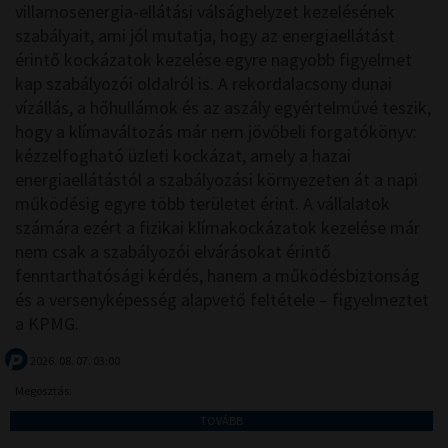
villamosenergia-ellátási válsághelyzet kezelésének
szabályait, ami jól mutatja, hogy az energiaellátást
érintő kockázatok kezelése egyre nagyobb figyelmet
kap szabályozói oldalról is. A rekordalacsony dunai
vízállás, a hőhullámok és az aszály egyértelművé teszik,
hogy a klímaváltozás már nem jövőbeli forgatókönyv:
kézzelfogható üzleti kockázat, amely a hazai
energiaellátástól a szabályozási környezeten át a napi
működésig egyre több területet érint. A vállalatok
számára ezért a fizikai klímakockázatok kezelése már
nem csak a szabályozói elvárásokat érintő
fenntarthatósági kérdés, hanem a működésbiztonság
és a versenyképesség alapvető feltétele – figyelmeztet
a KPMG.
2026. 08. 07. 03:00
Megosztás:
TOVÁBB