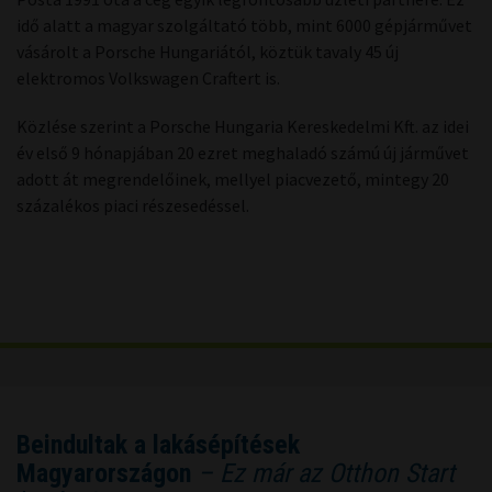
idő alatt a magyar szolgáltató több, mint 6000 gépjárművet
vásárolt a Porsche Hungariától, köztük tavaly 45 új
elektromos Volkswagen Craftert is.
Közlése szerint a Porsche Hungaria Kereskedelmi Kft. az idei
év első 9 hónapjában 20 ezret meghaladó számú új járművet
adott át megrendelőinek, mellyel piacvezető, mintegy 20
százalékos piaci részesedéssel.
Beindultak a lakásépítések
Magyarországon
– Ez már az Otthon Start