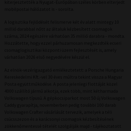
kiterjesztették a Nyugat-Európában széles körben elterjedt
mobilpostai hálózatot is - sorolta.
A logisztika fejlődését felismerve két év alatt mintegy 10
millió darabbal nőtt az általuk kézbesített csomagok
száma, 2024 egészére várhatóan 35 millió darabra - mondta.
Hozzátette, hogy ezzel párhuzamosan megkezdték ecseri
csomaglogisztikai központi üzem fejlesztését is, amely
várhatóan 2026 első negyedévére készül el.
Az elnök-vezérigazgató emlékeztetett: a Porsche Hungaria
Kereskedelmi Kft.-vel 30 éves múltra tekint vissza a Magyar
Posta együttműködése. A posta jelenlegi flottáját közel
4000 szállító jármű alkotja, ezek több, mint kétharmada
Volkswagen típusú. A gépkocsiparkot most 50 új Volkswagen
Caddy gyarapítja, novemberben pedig további 100 darab
Volkswagen Crafter vásárlását tervezik, amelyek a téli
csúcsszezon és a karácsonyi csomagok kézbesítésének
zökkenőmentessé tételét szolgálják majd - tájékoztatott