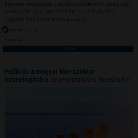
egyelőre országosan visszafogottabb mint tavaly vagy
tavalyelőtt. Igaz, vannak kivételes városok, ahol
nagyobb lendülettel indult a szezon.
2026. 08. 07. 08:00
Megosztás:
TOVÁBB
Felhívás a magyar kkv-szektor
összefogására
az energiakrízis kezelésére