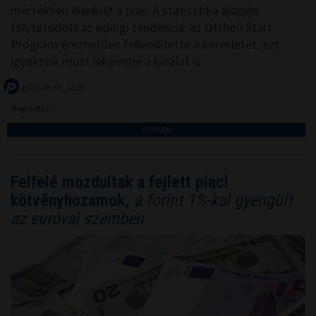
mértékben élénkült a piac. A statisztika alapján
folytatódott az eddigi tendencia: az Otthon Start
Program érezhetően fellendítette a keresletet, ezt
igyekszik most lekövetni a kínálat is.
2026. 08. 07. 12:00
Megosztás:
TOVÁBB
Felfelé mozdultak a fejlett piaci
kötvényhozamok,
a forint 1%-kal gyengült
az euróval szemben