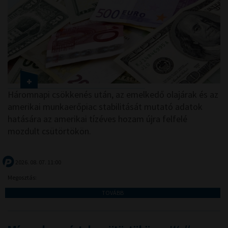
Háromnapi csökkenés után, az emelkedő olajárak és az
amerikai munkaerőpiac stabilitását mutató adatok
hatására az amerikai tízéves hozam újra felfelé
mozdult csütörtökön.
2026. 08. 07. 11:00
Megosztás:
TOVÁBB