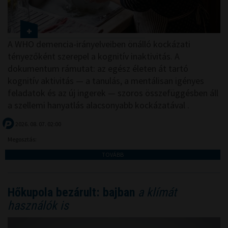
A WHO demencia-irányelveiben önálló kockázati
tényezőként szerepel a kognitív inaktivitás. A
dokumentum rámutat: az egész életen át tartó
kognitív aktivitás — a tanulás, a mentálisan igényes
feladatok és az új ingerek — szoros összefüggésben áll
a szellemi hanyatlás alacsonyabb kockázatával .
2026. 08. 07. 02:00
Megosztás:
TOVÁBB
Hőkupola bezárult: bajban
a klímát
használók is