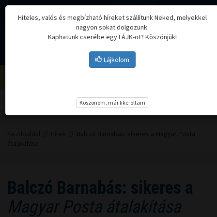
Hiteles, valós és megbízható híreket szállítunk Neked, melyekkel
nagyon sokat dolgozunk.
Kaphatunk cserébe egy LÁJK-ot? Köszönjük!
Lájkolom
Menü
Köszönöm, már like-oltam
Kezdőoldal
//
Hírek
// Balczó Barnabás: sikeres a Magyar Posta
átalakítása
Balczó Barnabás: sikeres a
Magyar Posta átalakítása