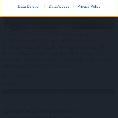
Data Deletion
Data Access
Privacy Policy
Félidőhöz érkezett a NAV idei balatoni nyári
ellenőrzéssorozata. Július eleje óta a revizorok
Somogy, Veszprém és Zala vármegyében vizsgálják a
legforgalmasabb nyári szolgáltatókat. A kiemelt
akcióban húsz igazgatóság munkatársai vesznek részt,
az eddigi egyenleg: lehetne jobb is!
2026. 08. 08. 18:00
Megosztás:
TOVÁBB
Szerbia erősíteni szeretné az
együttműködést Ukrajnával