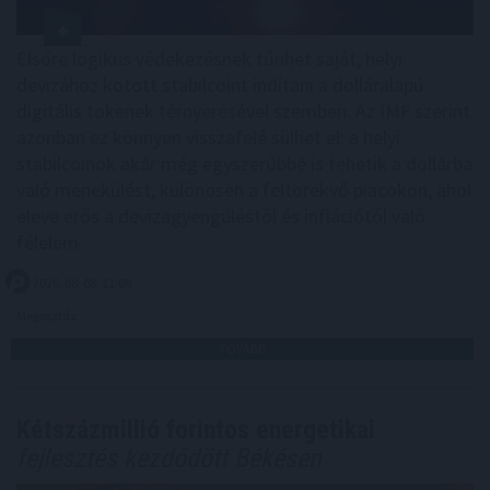
Elsőre logikus védekezésnek tűnhet saját, helyi
devizához kötött stabilcoint indítani a dolláralapú
digitális tokenek térnyerésével szemben. Az IMF szerint
azonban ez könnyen visszafelé sülhet el: a helyi
stabilcoinok akár még egyszerűbbé is tehetik a dollárba
való menekülést, különösen a feltörekvő piacokon, ahol
eleve erős a devizagyengüléstől és inflációtól való
félelem.
2026. 08. 08. 11:00
Megosztás:
TOVÁBB
Kétszázmillió forintos energetikai
fejlesztés kezdődött Békésen