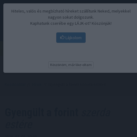
Hiteles, valós és megbízható híreket szállítunk Neked, melyekkel
nagyon sokat dolgozunk.
Kaphatunk cserébe egy LÁJK-ot? Köszönjük!
Lájkolom
Menü
Köszönöm, már like-oltam
Kezdőoldal
//
Hírek
// Gyengült a forint szerda estére
Gyengült a forint
szerda
estére
2026. 07. 08. 20:30