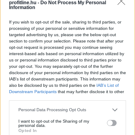
profitline.hu -
Do Not Process My Personal
Information
Magyar Péter: Baka András
elfogadta a
If you wish to opt-out of the sale, sharing to third parties, or
felkérést
processing of your personal or sensitive information for
targeted advertising by us, please use the below opt-out
Elfogadta a felkérést a köztársasági elnöki tisztségre
section to confirm your selection. Please note that after your
Baka András - közölte a kormányfő Facebook-oldalán
opt-out request is processed you may continue seeing
szombaton.
interest-based ads based on personal information utilized by
us or personal information disclosed to third parties prior to
2026. 08. 08. 20:00
your opt-out. You may separately opt-out of the further
Megosztás:
disclosure of your personal information by third parties on the
IAB’s list of downstream participants. This information may
TOVÁBB
also be disclosed by us to third parties on the
IAB’s List of
Downstream Participants
that may further disclose it to other
third parties.
VOSZ: a magyar vállalkozások
Please note that this website/app uses one or more Google
összefogása több mint
145 000 kilowattóra
Personal Data Processing Opt Outs
services and may gather and store information including but
csúcsidei megtakarítást ért el
not limited to your visit or usage behaviour. You may click to
I want to opt-out of the Sharing of my
personal data.
grant or deny consent to Google and its third-party tags to
Opted In
use your data for below specified purposes in below Google