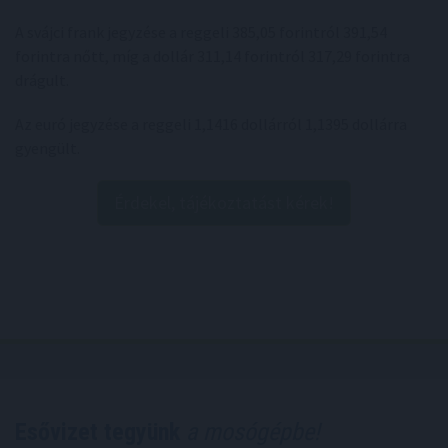
A svájci frank jegyzése a reggeli 385,05 forintról 391,54
forintra nőtt, míg a dollár 311,14 forintról 317,29 forintra
drágult.
Az euró jegyzése a reggeli 1,1416 dollárról 1,1395 dollárra
gyengült.
Érdekel, tájékoztatást kérek!
Esővizet tegyünk
a mosógépbe!