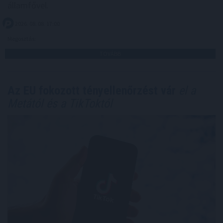
államfővel.
2026. 08. 08. 17:00
Megosztás:
TOVÁBB
Az EU fokozott tényellenőrzést vár
el a
Metától és a TikToktól