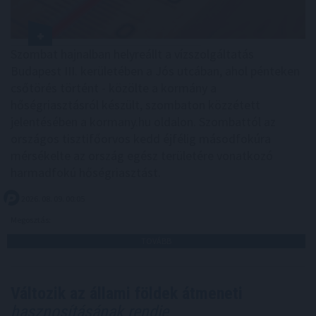
Szombat hajnalban helyreállt a vízszolgáltatás
Budapest III. kerületében a Jós utcában, ahol pénteken
csőtörés történt - közölte a kormány a
hőségriasztásról készült, szombaton közzétett
jelentésében a kormany.hu oldalon. Szombattól az
országos tisztifőorvos kedd éjfélig másodfokúra
mérsékelte az ország egész területére vonatkozó
harmadfokú hőségriasztást.
2026. 08. 09. 00:05
Megosztás:
TOVÁBB
Változik az állami földek átmeneti
hasznosításának rendje