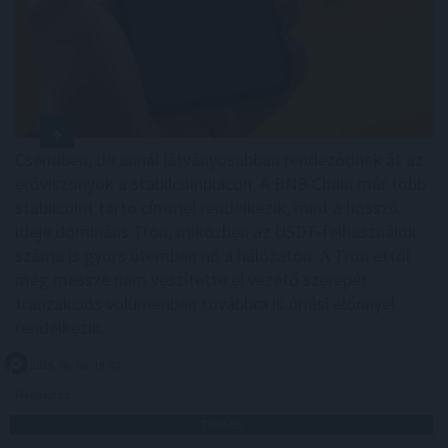
Csendben, de annál látványosabban rendeződnek át az
erőviszonyok a stabilcoinpiacon. A BNB Chain már több
stabilcoint tartó címmel rendelkezik, mint a hosszú
ideje domináns Tron, miközben az USDT-felhasználók
száma is gyors ütemben nő a hálózaton. A Tron ettől
még messze nem veszítette el vezető szerepét:
tranzakciós volumenben továbbra is óriási előnnyel
rendelkezik.
2026. 08. 08. 14:00
Megosztás:
TOVÁBB