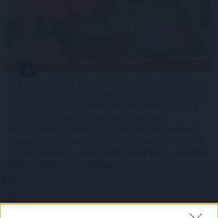
Még egy nagybank kamatkedvezményt ad azért, hogy
az igénylők nála vegyék fel a kedvezményes, maximum
3 százalékos kamatú Otthon Startot. 2026-ban az új
lakáshitelek 80 százaléka valamilyen állami
támogatásos kölcsön, túlnyomórészt Otthon Start.
Augusztus 10-től az UniCredit is belép az ezt a hitelt 3
százalék alatti kamattal kínáló bankok közé – derül ki a
BiztosDöntés.hu összegzéséből.
2026. 08. 08. 21:00
Megosztás:
TOVÁBB