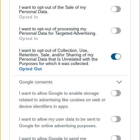
consent section.
I want to opt-out of the Sale of my
Personal Data.
Opted In
I want to opt-out of processing my
Personal Data for Targeted Advertising.
Opted In
I want to opt-out of Collection, Use,
Retention, Sale, and/or Sharing of my
Personal Data that Is Unrelated with the
Purposes for which it was collected.
Opted Out
Google consents
A magyar vállalkozások összefogása több mint 145 000
I want to allow Google to enable storage
kilowattóra (kWh) csúcsidei megtakarítást ért el,
related to advertising like cookies on web or
köszönhetően olyan intézkedésnek, mint a
device identifiers in apps.
klímahasználat csökkentése - közölte a Vállalkozók és
Munkáltatók Országos Szövetsége (VOSZ) szombaton
I want to allow my user data to be sent to
az MTI-vel.
Google for online advertising purposes.
2026. 08. 08. 19:00
I want to allow Google to send me