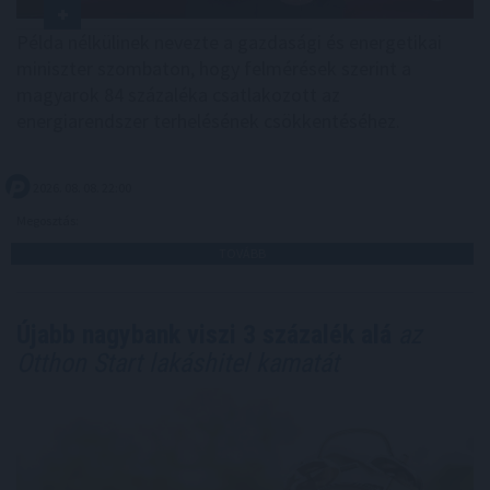
Példa nélkülinek nevezte a gazdasági és energetikai
miniszter szombaton, hogy felmérések szerint a
magyarok 84 százaléka csatlakozott az
energiarendszer terhelésének csökkentéséhez.
2026. 08. 08. 22:00
Megosztás:
TOVÁBB
Újabb nagybank viszi 3 százalék alá
az
Otthon Start lakáshitel kamatát