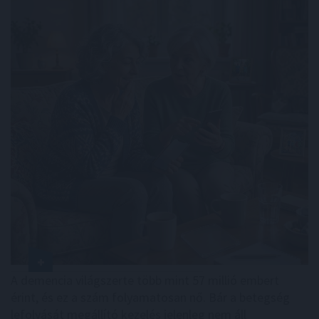
A demencia világszerte több mint 57 millió embert
érint, és ez a szám folyamatosan nő. Bár a betegség
lefolyását megállító kezelés jelenleg nem áll