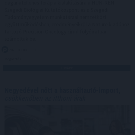
daganatellenes terápia kialakítására a HUN-REN
Szegedi Biológiai Kutatóközpont és a Szegedi
Tudományegyetem munkatársai nemzetközi
együttműködésben, eredményeikről a Nature kiadóhoz
tartozó Precision Oncology című folyóiratban
számoltak be.
2026. 08. 08. 13:00
Megosztás:
TOVÁBB
Negyedével nőtt a használtautó-import,
csökkenőben az itthoni árak