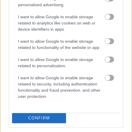
personalized advertising.
I want to allow Google to enable storage
related to analytics like cookies on web or
device identifiers in apps.
I want to allow Google to enable storage
related to functionality of the website or app.
I want to allow Google to enable storage
related to personalization.
A stabilcoin APY azt mutatja meg, hogy egy
stabilcoinban elhelyezett befektetés egy év alatt
I want to allow Google to enable storage
mekkora hozamot termelhet a kamatos kamat hatását
related to security, including authentication
is figyelembe véve. Bár első pillantásra egyszerű
functionality and fraud prevention, and other
százalékos mutatónak tűnik, a háttérben hitelezési,
user protection.
likviditási, kereskedési és akár derivatív piaci
mechanizmusok is működhetnek. Éppen ezért két
azonos APY-t kínáló lehetőség kockázata teljesen
CONFIRM
eltérő lehet. Az alábbi elemzés közérthetően mutatja
be, mit jelent a stabilcoin APY, hogyan keletkezik a