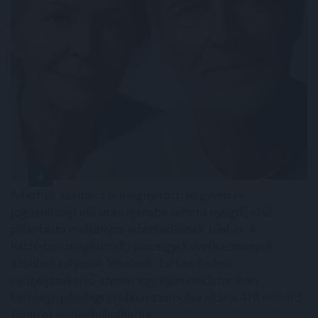
A férfiak számára is megnyitott, negyven év
jogosultsági idő után igénybe vehető nyugdíj első
pillantásra méltányos intézkedésnek tűnhet. A
háttérben meghúzódó pénzügyi következmények
azonban súlyosak lehetnek: Farkas András
nyugdíjszakértő szerint egy ilyen rendszer éves
költsége jelenlegi értéken számolva akár a 470 milliárd
forintot is meghaladhatná.