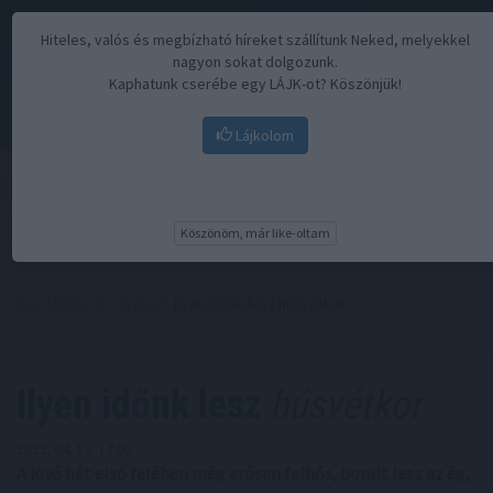
Hiteles, valós és megbízható híreket szállítunk Neked, melyekkel
nagyon sokat dolgozunk.
Kaphatunk cserébe egy LÁJK-ot? Köszönjük!
Lájkolom
Menü
Köszönöm, már like-oltam
Kezdőoldal
//
Hírek
// Ilyen időnk lesz húsvétkor
Ilyen időnk lesz
húsvétkor
2025. 04. 13. 17:00
A jövő hét első felében még erősen felhős, borult lesz az ég,