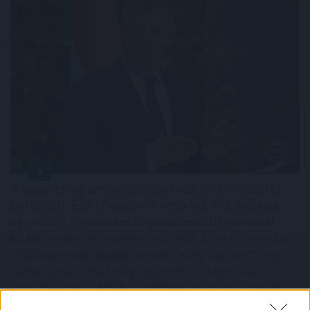
Magyarország energiaellátása stabil, az ivóvízellátás
biztosított, ezért feloldják a rendkívüli intézkedések
egy részét, ugyanakkor folyamatosan figyelemmel
kísérik a paksi atomerőmű működését, ahol a mostani
vízállásjelzések alapján "halvány esély van arra", hogy
hétfőn újraindulhat még egy turbina - közölte a
miniszterelnök pénteki sajtótájékoztatóján, amelyen
azzal vádolta az Orbán-kormányt, hogy drámai