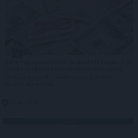
Háromnapi csökkenés után, az emelkedő olajárak és az
amerikai munkaerőpiac stabilitását mutató adatok
hatására az amerikai tízéves hozam újra felfelé
mozdult csütörtökön.
2026. 08. 07. 11:00
Megosztás:
TOVÁBB