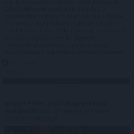
piaci konszenzusnál, mind a mi – ennél alacsonyabb –
1,4 százalékos várakozásunknál kisebb lett. A
maginflációnál már nem volt ilyen mértékű a lassulás,
ez a mutató 1,9 százalékon állt júliusban a júniusi 2
százalék után. Összességében a mostani alacsony adat
várhatóan megágyaz a további jegybanki
kamatcsökkentéseknek az augusztusi, és nagy
valószínűséggel a szeptemberi kamatdöntő üléseken.
2026. 08. 07. 22:00
Megosztás:
TOVÁBB
Magyar Péter: stabil Magyarország
energiaellátása,
de drámai az Orbán-
kormány öröksége