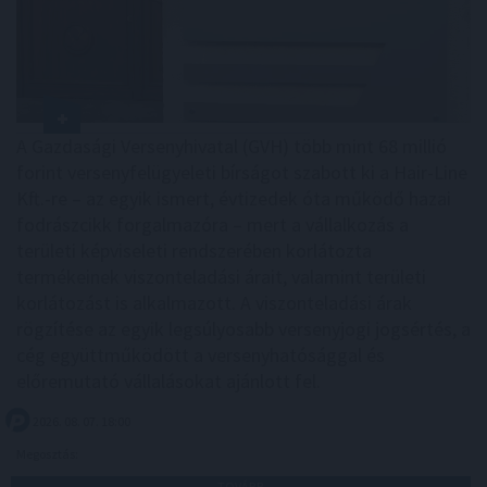
A Gazdasági Versenyhivatal (GVH) több mint 68 millió
forint versenyfelügyeleti bírságot szabott ki a Hair-Line
Kft.-re – az egyik ismert, évtizedek óta működő hazai
fodrászcikk forgalmazóra – mert a vállalkozás a
területi képviseleti rendszerében korlátozta
termékeinek viszonteladási árait, valamint területi
korlátozást is alkalmazott. A viszonteladási árak
rögzítése az egyik legsúlyosabb versenyjogi jogsértés, a
cég együttműködött a versenyhatósággal és
előremutató vállalásokat ajánlott fel.
2026. 08. 07. 18:00
Megosztás:
TOVÁBB