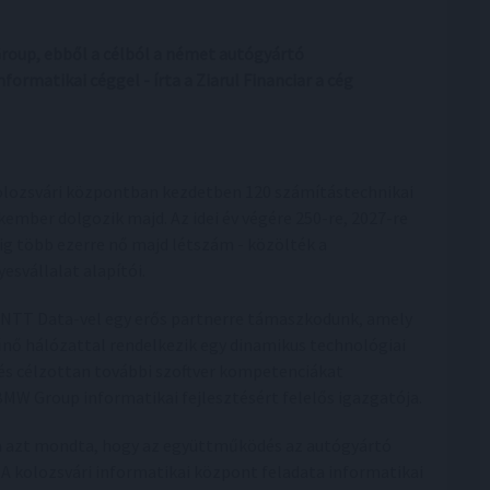
roup, ebből a célból a német autógyártó
ormatikai céggel - írta a Ziarul Financiar a cég
olozsvári központban kezdetben 120 számítástechnikai
kember dolgozik majd. Az idei év végére 250-re, 2027-re
ig több ezerre nő majd létszám - közölték a
yesvállalat alapítói.
 NTT Data-vel egy erős partnerre támaszkodunk, amely
űnő hálózattal rendelkezik egy dinamikus technológiai
és célzottan további szoftver kompetenciákat
 BMW Group informatikai fejlesztésért felelős igazgatója.
a azt mondta, hogy az együttműködés az autógyártó
. A kolozsvári informatikai központ feladata informatikai