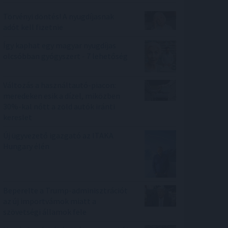
Törvényi döntés! A nyugdíjasnak
adót kell fizetnie
Így kaphat egy magyar nyugdíjas
olcsóbban gyógyszert - 7 lehetőség
Változás a használtautó-piacon:
meredeken esik a dízel, miközben
30%-kal nőtt a zöld autók iránti
kereslet
Új ügyvezető igazgató az ITAKA
Hungary élén
Beperelte a Trump-adminisztrációt
az új importvámok miatt a
szövetségi államok fele