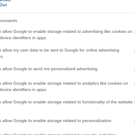
Out
gon is új korszakot hoz az Európai Unió
rencia-szabályozása, amely minden eddiginél
consents
á teszi a vállalati javadalmazást: a munkavállalók
gal kérhetik ki munkáltatójuktól az azonos értékű
o allow Google to enable storage related to advertising like cookies on
ők átlagos bérét. A WHC szakértői arra
evice identifiers in apps.
tnek, hogy az új irányelv nemcsak a bértárgyalások
o allow my user data to be sent to Google for online advertising
 változtatja meg, de komoly adminisztrációs és
s.
elkészülést is megkövetel a hazai cégektől.
to allow Google to send me personalized advertising.
2:00
Megosztás:
TOVÁBB
o allow Google to enable storage related to analytics like cookies on
evice identifiers in apps.
k a halgazdálkodók
o allow Google to enable storage related to functionality of the website
i hőség és szárazság közepette a halgazdálkodók
egnagyobb hozamra törekszenek, a vészhelyzet
t próbálják megelőzni minden eszközzel - közölte az
o allow Google to enable storage related to personalization.
törtökön a Magyar Akvakultúra és Halászati
 Szervezet (MA-HAL).
o allow Google to enable storage related to security, including