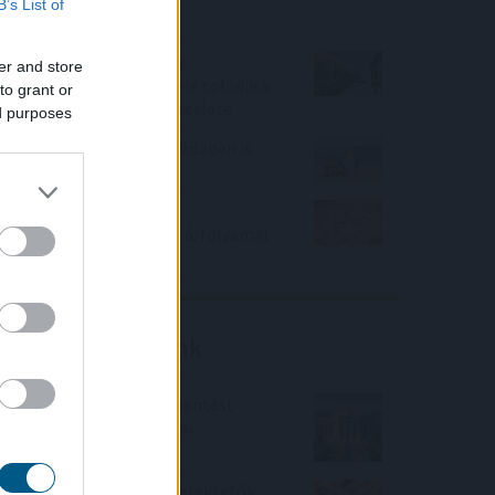
B’s List of
mindennapokat
100 millió felett már az
er and store
agglomeráció nyer, kifelé tolódik a
to grant or
drágább ingatlanok kereslete
ed purposes
Hogyan lehet nyaralás közben is
pénzt keresni?
Az aszály már a magyar
vállalatokat és a forint árfolyamát
is sújtja
Friss elemzéseink
Fokozatos kamatcsökkentést
támogatnak az amerikai
jegybankárok
Örülhetnek a Richter befektetők -