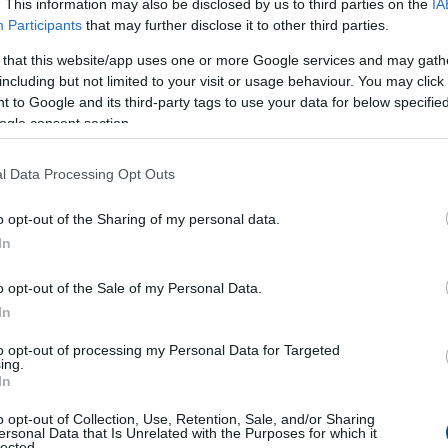
. This information may also be disclosed by us to third parties on the
IA
ett az évekig húzódó recesszión.
Participants
that may further disclose it to other third parties.
:05
Megosztás:
TOVÁBB
 that this website/app uses one or more Google services and may gath
including but not limited to your visit or usage behaviour. You may click 
 to Google and its third-party tags to use your data for below specifi
egawattal
csökkentette
ogle consent section.
l Data Processing Opt Outs
gyipari Szövetség (MAVESZ) tagvállalatai csaknem
ttal (MW) csökkentették villamosenergia-
o opt-out of the Sharing of my personal data.
sukat és jelentősen visszafogták vízfelhasználásukat
In
l beérkezett információk alapján, ez a felhasználás-
az országosan elért eredmények mintegy 25
o opt-out of the Sale of my Personal Data.
eszi ki - közölte a szervezet csütörtökön az MTI-vel.
In
3:00
Megosztás:
TOVÁBB
to opt-out of processing my Personal Data for Targeted
ing.
In
o opt-out of Collection, Use, Retention, Sale, and/or Sharing
ersonal Data that Is Unrelated with the Purposes for which it
i
tárgyalásokat a bértranszparencia
lected.