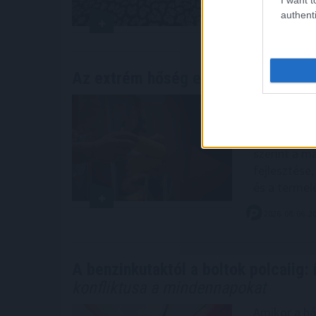
authenti
2026. 08. 06. 2
Az extrém hőség ellenére is Európa
Az aszály, 
ellenére a 
lehetőséget
szerint a m
fejlesztése,
és a termel
2026. 08. 06. 2
A benzinkutaktól a boltok polcaiig: 
konfliktusa a mindennapokat
Amikor a há