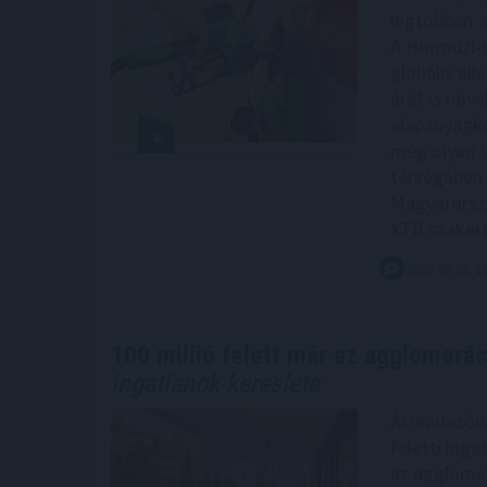
legtöbben a
A Hormuzi-s
globális el
árát is növe
alapanyagkö
még olyan t
térségében á
Magyarorszá
XTB szakért
2026. 08. 06. 1
100 millió felett már az agglomeráci
ingatlanok kereslete
Átrendeződik
feletti inga
az agglomer