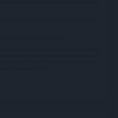
sztés, a humán erőforrások, az értékesítés és a pénzügy
ai központot nyit Kolozsváron. Az első a Porsche volt,
mint 30 éves múltra tekint vissza.
lapított globális informatikai vállalat. A cég 2000-ben
 Romániának jelenleg 1100-nál több alkalmazottja van. A
m ismertek, 2022-ben 471 millió lej (37,37 milliárd
orint) lej nyereséget ért el.