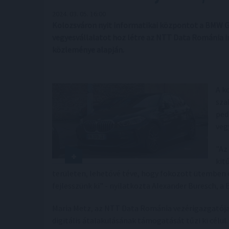
2024. 03. 05. 16:00
Kolozsváron nyit informatikai központot a BMW G
vegyesvállalatot hoz létre az NTT Data Románia inf
közleménye alapján.
A k
sza
ped
veg
"Az
kit
területen, lehetővé téve, hogy fokozott ütemben 
fejlesszünk ki" - nyilatkozta Alexander Buresch, a
Maria Metz, az NTT Data Románia vezérigazgatój
digitális átalakulásának támogatását tűzi ki célul