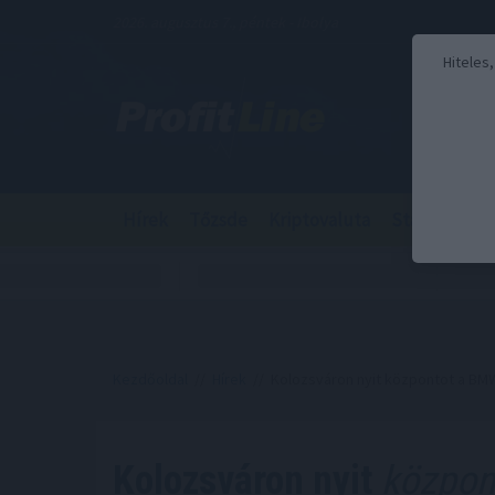
2026. augusztus 7., péntek - Ibolya
Hiteles
Hírek
Tőzsde
Kriptovaluta
Stabilcoin
Kezdőoldal
//
Hírek
// Kolozsváron nyit központot a BM
Kolozsváron nyit
közpon