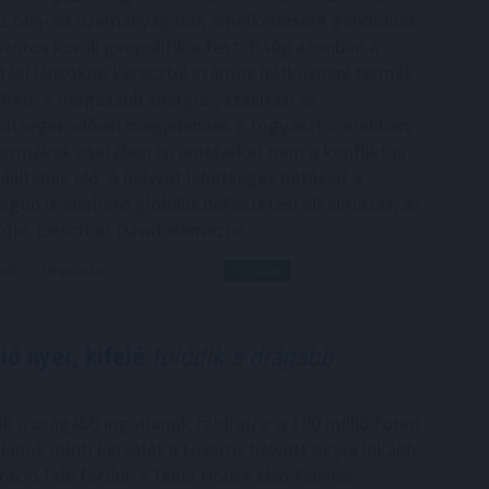
z olaj- és üzemanyagárak emelkedésére gondolnak.
zoros körüli geopolitikai feszültség azonban a
látási láncokon keresztül számos hétköznapi termék
lheti. A magasabb energia-, szállítási és
ltségek idővel megjelennek a fogyasztói árakban,
ermékek esetében is, amelyeket nem a konfliktus
llítanak elő. A helyzet lehetséges hatásait a
gon is elérhető globális befektetési alkalmazás, az
ője, Leisztner Dávid elemezte.
9:00
Megosztás:
TOVÁBB
ó nyer, kifelé
tolódik a drágább
 a drágább ingatlanok földrajza: a 100 millió forint
tlanok iránti kereslet a főváros helyett egyre inkább
áció felé fordul. A Duna House első féléves