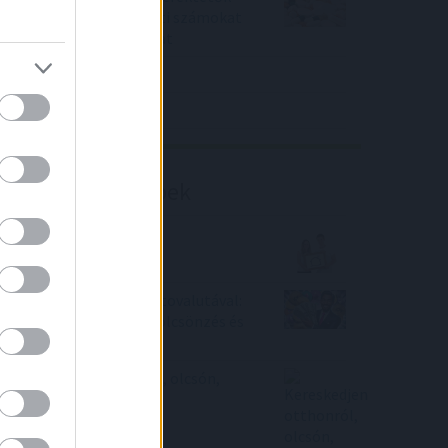
piaci konszenzus feletti számokat
közölt a tőzsdei vállalat
4IG elemzés
Richter elemzés
Befektetési tippek
Az MNB reményt ad a
lakáshiteleseknek
Passzív jövedelem kriptovalutával:
stakelés, bányászat, kölcsönzés és
airdrop
Kereskedjen otthonról, olcsón,
kényelmesen!