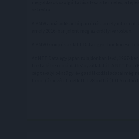
megoldások szolgáltatása lesz a termelés, a fejle
számára.
A BMW a második autóipari óriás, amely informatik
amely 2016-ban jelent meg az erdélyi városban.
A BMW Group és az NTT Data együttműködése több 
Az NTT Data egy japán tulajdonban levő, 1967-ben a
hozta létre romániai leányvállalatát. A NTT Data
cég tavalyi pénzügyi év gazdálkodási adatai még ne
forint) árbevétel mellett 1,28 millió (101,5 millió f