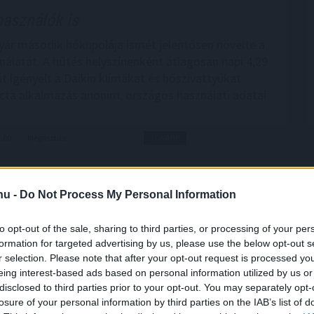
használók is
yár második hőkupolája ismét jelentősen növelte a
nálatát. A hűtés helyszínenként átlagosan napi 4,29
t igényelt a Daikin klímákat és hőszivattyúkat
cta alkalmazás anonim, országos használati adatai
1:00
Megosztás:
TOVÁBB
.hu -
Do Not Process My Personal Information
to opt-out of the sale, sharing to third parties, or processing of your per
úniusi teljesítménye
formation for targeted advertising by us, please use the below opt-out s
r selection. Please note that after your opt-out request is processed y
a várakozásoktót, már az előzetes GDP-adatok is
eing interest-based ads based on personal information utilized by us or
a nem volt erős - állapították meg az MTI-nek
disclosed to third parties prior to your opt-out. You may separately opt-
zonytalanok alapvetően a külpiaci feltételek miatt,
losure of your personal information by third parties on the IAB’s list of