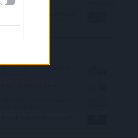
Indul az új eurós magyar állampapír
az EMÁP 2026/U - mit kell tudni
róla?
Kalkulátor ajánló
Életem órája - Hány másodperce
élek most?
Magas vagyok vagy alacsony?
Való világ 8. - Mennyire szippantott
be a valóságshow?
Mennyit tudsz Húsvét ünnepéről?