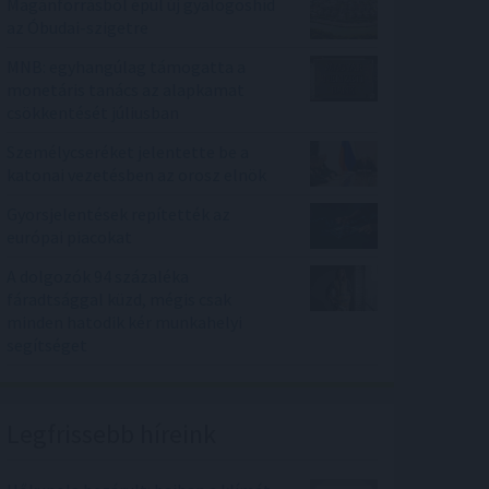
Magánforrásból épül új gyalogoshíd
az Óbudai-szigetre
MNB: egyhangúlag támogatta a
monetáris tanács az alapkamat
csökkentését júliusban
Személycseréket jelentette be a
katonai vezetésben az orosz elnök
Gyorsjelentések repítették az
európai piacokat
A dolgozók 94 százaléka
fáradtsággal küzd, mégis csak
minden hatodik kér munkahelyi
segítséget
Legfrissebb híreink