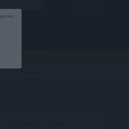
Belépés
lgozunk.
BOR
BIRS
Kalkulátorok
Legnépszerűbb híreink