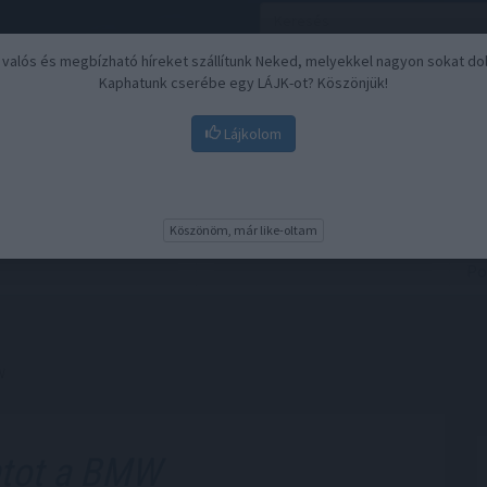
, valós és megbízható híreket szállítunk Neked, melyekkel nagyon sokat do
Kaphatunk cserébe egy LÁJK-ot? Köszönjük!
Lájkolom
Nyugdíj
Biztosítási befektetések
BU
Köszönöm, már like-oltam
W
tot a BMW