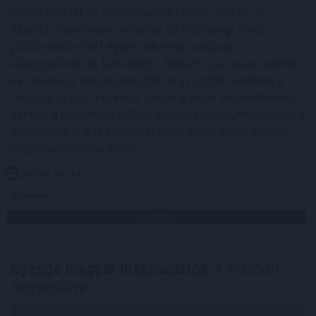
online jelenlét és a mindennapi stressz terhét. Az
állandó értesítések, e-mailek és közösségi média
platformok miatt egyre nehezebb valóban
kikapcsolódni és feltöltődni. Emiatt az utazási trendek
két markáns irányba indultak el az utóbbi években a
tudatos utazók körében. Sokan a teljes elcsendesedést
keresik a képernyők nélküli elvonulásokon, míg mások a
pörgős, inger dús társasági programok során tudnak
legjobban regenerálódni.
2026. 08. 06. 16:45
Megosztás:
TOVÁBB
Gyenge magyar makroadatok
a második
negyedévre