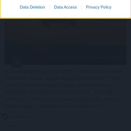
Data Deletion
Data Access
Privacy Policy
Fizetésképtelenséget jelentett az elsősorban bulgáriai
üdüléseket kínáló, bolgár bejegyzésű Robinson Tours
utazási iroda, a károsult magyar utasok az ügyben a
cég bolgár biztosítójához fordulhatnak - írta meg
szerdán a Turizmus.com utazási szakportál a Robinson
levele alapján, amelyben utasait tájékoztatta.
2026. 08. 06. 13:00
Megosztás: