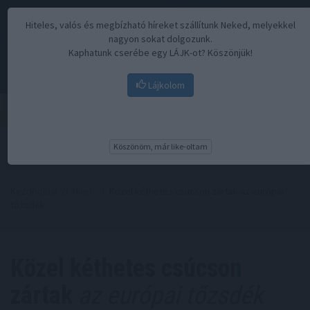
Hiteles, valós és megbízható híreket szállítunk Neked, melyekkel
nagyon sokat dolgozunk.
Kaphatunk cserébe egy LÁJK-ot? Köszönjük!
Lájkolom
Menü
Köszönöm, már like-oltam
Kezdőoldal
//
Hírek
// Közel kéthetes csúcson zártak az európai
tőzsdék
Közel kéthetes csúcson
zártak
az európai tőzsdék