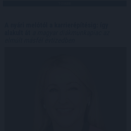
TOVÁBB
A nyári melótól a karrierépítésig: így
alakult át
a magyar diákmunkapiac az
elmúlt másfél évtizedben