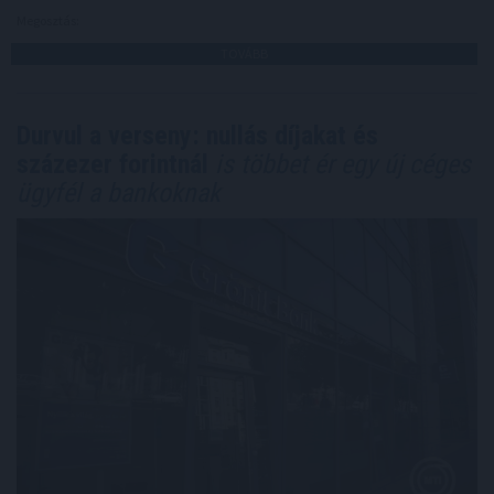
Megosztás:
TOVÁBB
Durvul a verseny: nullás díjakat és
százezer forintnál
is többet ér egy új céges
ügyfél a bankoknak