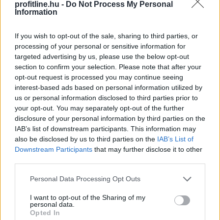
profitline.hu -
Do Not Process My Personal
Information
If you wish to opt-out of the sale, sharing to third parties, or
processing of your personal or sensitive information for
targeted advertising by us, please use the below opt-out
section to confirm your selection. Please note that after your
opt-out request is processed you may continue seeing
interest-based ads based on personal information utilized by
us or personal information disclosed to third parties prior to
your opt-out. You may separately opt-out of the further
disclosure of your personal information by third parties on the
IAB’s list of downstream participants. This information may
also be disclosed by us to third parties on the
IAB’s List of
Az online szerencsejáték világában a gyors és
Downstream Participants
that may further disclose it to other
biztonságos pénzügyi tranzakciók alapvető
third parties.
fontosságúak. Nem mindegy, hogy a nyereményed órák
vagy napok alatt érkezik meg a számládra, és az sem,
Please note that this website/app uses one or more Google
Personal Data Processing Opt Outs
services and may gather and store information including but
hogy milyen extra költségek terhelik a befizetéseidet.
not limited to your visit or usage behaviour. You may click to
I want to opt-out of the Sharing of my
Ez a részletes útmutató bemutatja a 2026-ban
personal data.
grant or deny consent to Google and its third-party tags to
leginkább ajánlott és legbiztonságosabb fizetési
Opted In
use your data for below specified purposes in below Google