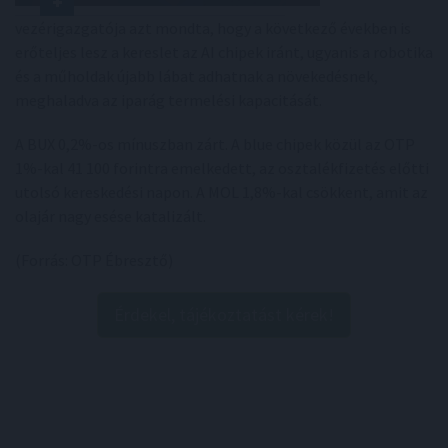
vezérigazgatója azt mondta, hogy a következő években is
erőteljes lesz a kereslet az AI chipek iránt, ugyanis a robotika
és a műholdak újabb lábat adhatnak a növekedésnek,
meghaladva az iparág termelési kapacitását.
A BUX 0,2%-os mínuszban zárt. A blue chipek közül az OTP
1%-kal 41 100 forintra emelkedett, az osztalékfizetés előtti
utolsó kereskedési napon. A MOL 1,8%-kal csökkent, amit az
olajár nagy esése katalizált.
(Forrás: OTP Ébresztő)
Érdekel, tájékoztatást kérek!