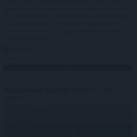
Duna House első féléves tranzakciós adatai szerint
ebben az ársávban Budapest részesedése egy év alatt
57-ről 48 százalékra csökkent, míg Pest vármegyéé 24-
ről 33 százalékra nőtt. A háttérben egyszerű ok áll:
ugyanabból a pénzből az agglomerációban nagyobb
ingatlan vásárolható.
2026. 08. 06. 18:00
Megosztás:
TOVÁBB
Hogyan lehet nyaralás közben
is pénzt
keresni?