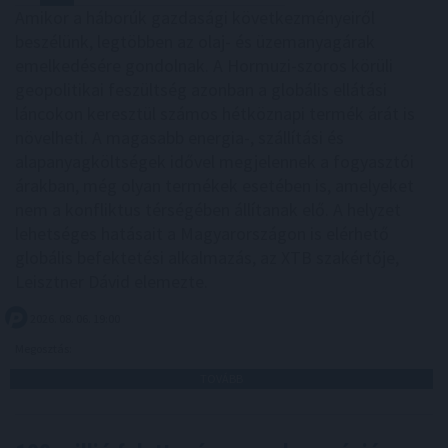
Amikor a háborúk gazdasági következményeiről
beszélünk, legtöbben az olaj- és üzemanyagárak
emelkedésére gondolnak. A Hormuzi-szoros körüli
geopolitikai feszültség azonban a globális ellátási
láncokon keresztül számos hétköznapi termék árát is
növelheti. A magasabb energia-, szállítási és
alapanyagköltségek idővel megjelennek a fogyasztói
árakban, még olyan termékek esetében is, amelyeket
nem a konfliktus térségében állítanak elő. A helyzet
lehetséges hatásait a Magyarországon is elérhető
globális befektetési alkalmazás, az XTB szakértője,
Leisztner Dávid elemezte.
2026. 08. 06. 19:00
Megosztás:
TOVÁBB