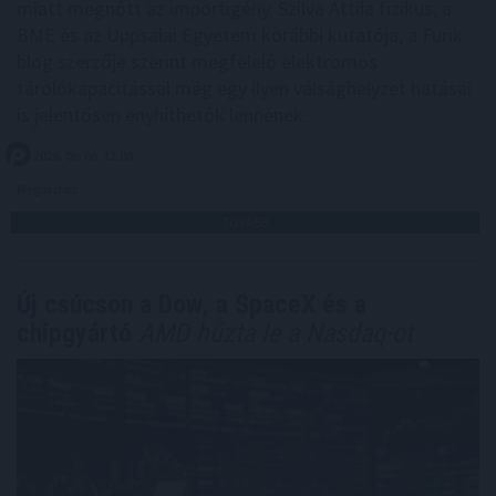
miatt megnőtt az importigény. Szilva Attila fizikus, a
BME és az Uppsalai Egyetem korábbi kutatója, a Furik
blog szerzője szerint megfelelő elektromos
tárolókapacitással még egy ilyen válsághelyzet hatásai
is jelentősen enyhíthetők lennének.
2026. 08. 06. 12:00
Megosztás:
TOVÁBB
Új csúcson a Dow, a SpaceX és a
chipgyártó
AMD húzta le a Nasdaq-ot