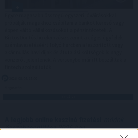
Egyre magasabb összegű egyszeri jóváírásokkal
próbálják magukhoz csábítani a bankot kereső vagy
éppen váltó vállalkozásokat a pénzintézetek. A
BiztosDöntés.hu elemzése szerint a céges ügyfelek
számlavezetéséért folyó harcban a leszorított vagy
akár nullás havi díjak és átutalási költségek is nagy
vonzerőt jelentenek. A versenybe már itt beszálltak a
fintech szolgáltatók.
2026. 08. 06. 15:00
Megosztás:
TOVÁBB
A legjobb online kaszinó fizetési
módok
összehasonlítása 2026-ban