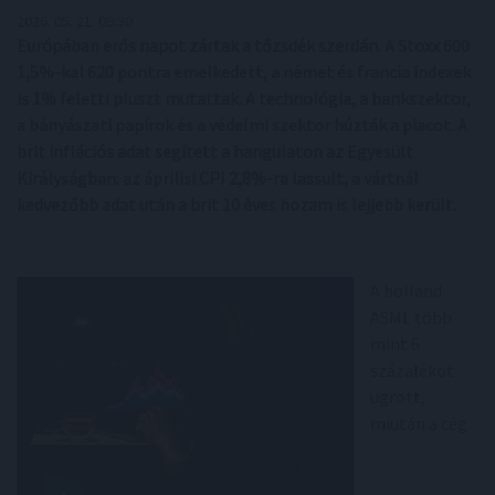
2026. 05. 21. 09:30
Európában erős napot zártak a tőzsdék szerdán. A Stoxx 600
1,5%-kal 620 pontra emelkedett, a német és francia indexek
is 1% feletti pluszt mutattak. A technológia, a bankszektor,
a bányászati papírok és a védelmi szektor húzták a piacot. A
brit inflációs adat segített a hangulaton az Egyesült
Királyságban: az áprilisi CPI 2,8%-ra lassult, a vártnál
kedvezőbb adat után a brit 10 éves hozam is lejjebb került.
A holland
ASML több
mint 6
százalékot
ugrott,
miután a cég