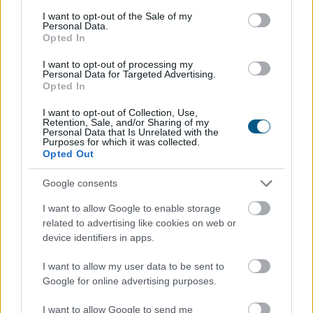
megoldásokat, segítve a felelősségteljes és tudatos
consent section.
I want to opt-out of the Sale of my
döntést a magyar játékosok számára.
Personal Data.
Opted In
2026. 08. 06. 14:32
I want to opt-out of processing my
Megosztás:
Personal Data for Targeted Advertising.
Opted In
TOVÁBB
I want to opt-out of Collection, Use,
Retention, Sale, and/or Sharing of my
Personal Data that Is Unrelated with the
A Duna Paksnál az elmúlt 24 órában
négy
Purposes for which it was collected.
Opted Out
centimétert emelkedett
Google consents
I want to allow Google to enable storage
related to advertising like cookies on web or
device identifiers in apps.
I want to allow my user data to be sent to
Google for online advertising purposes.
I want to allow Google to send me