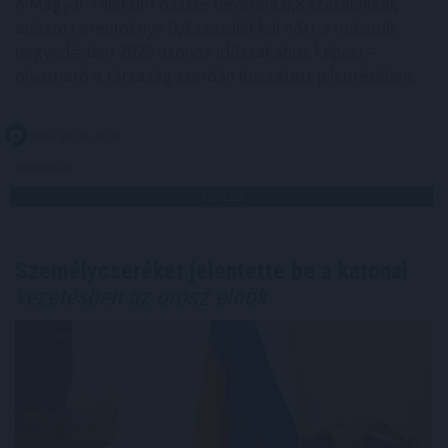
A Magyar Telekom összes bevétele 0,8 százalékkal,
adózott eredménye 0,5 százalékkal nőtt a második
negyedévben 2025 azonos időszakához képest –
olvasható a társaság szerdán közzétett jelentésében.
2026. 08. 06. 07:00
Megosztás:
TOVÁBB
Személycseréket jelentette be a katonai
vezetésben az orosz elnök