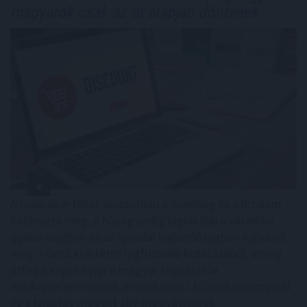
magyarok csak az ár alapján döntenek
A márkák értékét elsősorban a minőség és a bizalom
határozza meg, a hűség pedig leginkább a vásárlási
gyakoriságban és az ajánlási hajlandóságban nyilvánul
meg – derül ki a Nitro legfrissebb kutatásából, amely
átfogó képet nyújt a magyar fogyasztók
márkapreferenciáiról, a márkákhoz fűződő viszonyáról
és a lojalitás mögött álló motivációkról.