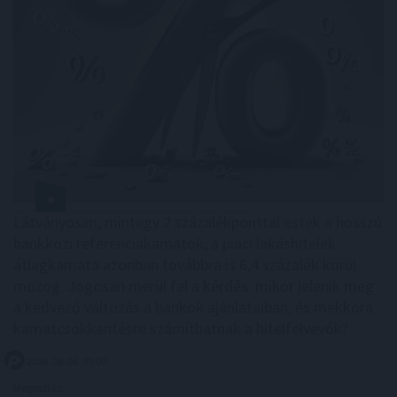
Látványosan, mintegy 2 százalékponttal estek a hosszú
bankközi referenciakamatok, a piaci lakáshitelek
átlagkamata azonban továbbra is 6,4 százalék körül
mozog. Jogosan merül fel a kérdés: mikor jelenik meg
a kedvező változás a bankok ajánlataiban, és mekkora
kamatcsökkentésre számíthatnak a hitelfelvevők?
2026. 08. 06. 09:00
Megosztás: