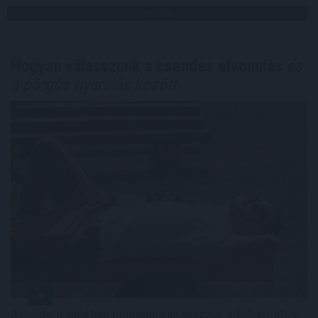
TOVÁBB
Hogyan válasszunk a csendes elvonulás
és
a pörgős nyaralás között
A modern világban mindannyian érezzük a folyamatos