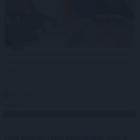
Személycseréket jelentett be az orosz fegyveres erők
parancsnoki állományában szerdán Vlagyimir Putyin
elnök.
2026. 08. 06. 06:00
Megosztás:
TOVÁBB
Friss kutatás: rossz sztereotípia, hogy
a