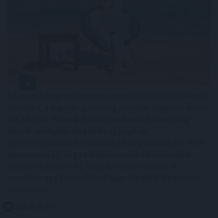
A nyaralás hagyományosan a munkától való elszakadás
időszaka, a digitális gazdaság azonban alaposan átírta
ezt a képet. Ma már több olyan bevételi lehetőség
létezik, amelyhez elegendő egy laptop,
internetkapcsolat és naponta néhány szabad óra. A cél
persze nem az, hogy a pihenés második műszakká
változzon, hanem az, hogy az utazás mellett is
maradjon egy kiszámítható vagy legalább kiegészítő
jövedelem.
2026. 08. 06. 17:15