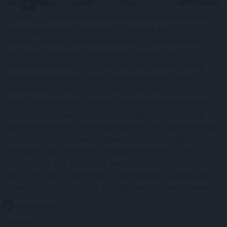
A 2026-os rendkívüli nyári aszály már messze túlmutat
a mezőgazdaság problémáin. Egyre inkább
makrogazdasági kockázattá válik. A Duna budapesti
vízszintje történelmi mélységbe süllyedt, ami
ellehetetlenítette a hajózást, a hűtővíz hiánya pedig
arra kényszerítette a paksi atomerőművet, hogy
termelését a minimális szintre csökkentse. A közútra
terelt áruszállítás és a hazai villamosenergia-termelés
visszaesése a rekordközeli nyári fogyasztás mellett
jelentősen növeli az energiaimportot. Ez újabb inflációs
nyomást okozhat, ami megnehezítheti a Magyar
Nemzeti Bank számára a kamatcsökkentési ciklus
folytatását és a forintra is kedvezőtlen hatással lehet -
áll a nemzetközi fizetések és devizapiaci megoldások
szakértője, az AKCENTA CZ legfrissebb elemzésében.
2026. 08. 06. 17:00
Megosztás: