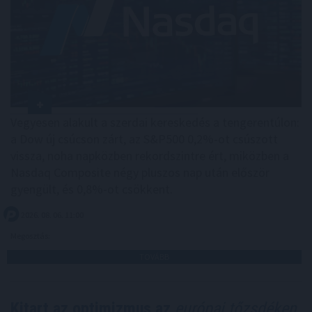
Vegyesen alakult a szerdai kereskedés a tengerentúlon:
a Dow új csúcson zárt, az S&P500 0,2%-ot csúszott
vissza, noha napközben rekordszintre ért, miközben a
Nasdaq Composite négy pluszos nap után először
gyengült, és 0,8%-ot csökkent.
2026. 08. 06. 11:00
Megosztás:
TOVÁBB
Kitart az optimizmus az
európai tőzsdéken