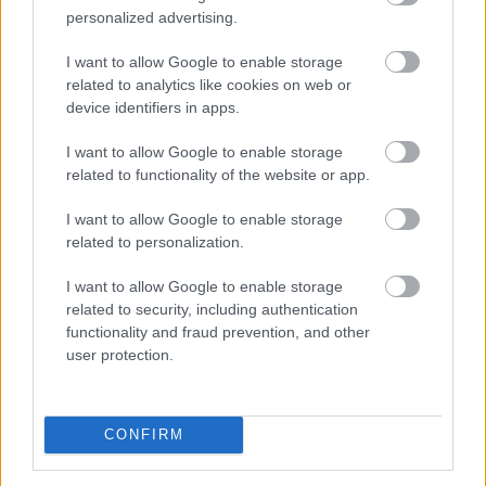
personalized advertising.
I want to allow Google to enable storage
A Duna Paksnál az elmúlt 24 órában négy centimétert
related to analytics like cookies on web or
emelkedett, az emelkedő tendencia tovább
device identifiers in apps.
folytatódott - olvasható a kormany.hu oldalon a
I want to allow Google to enable storage
hőségriasztásról csütörtök délelőtt közzétett
related to functionality of the website or app.
jelentésében.
I want to allow Google to enable storage
2026. 08. 06. 14:00
related to personalization.
Megosztás:
I want to allow Google to enable storage
TOVÁBB
related to security, including authentication
functionality and fraud prevention, and other
user protection.
Fizetésképtelenséget jelentett
a Robinson
Tours
CONFIRM