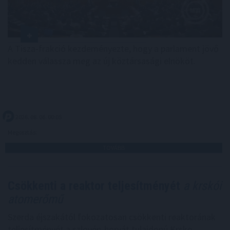
A Tisza-frakció kezdeményezte, hogy a parlament jövő
kedden válassza meg az új köztársasági elnököt.
2026. 08. 06. 00:05
Megosztás:
TOVÁBB
Csökkenti a reaktor teljesítményét
a krskói
atomerőmű
Szerda éjszakától fokozatosan csökkenti reaktorának
teljesítményét a szlovén-horvát tulajdonú Krsko