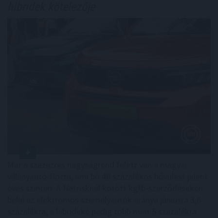
hibridek kötelezője
Már a százezres nagyságrend felett van a magyar
villanyautó-flotta, ami bő 40 százalékos bővülést jelent
éves szinten. A Netrisknél kötött kgfb-szerződéseken
belül az elektromos személyautók aránya júniusra 3,6
százalékra, a hibrideké pedig több mint 5 százalékra