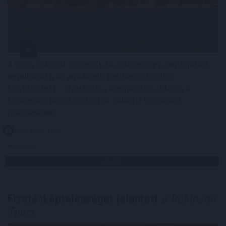
A Duna Paksnál az elmúlt 24 órában négy centimétert
emelkedett, az emelkedő tendencia tovább
folytatódott - olvasható a kormany.hu oldalon a
hőségriasztásról csütörtök délelőtt közzétett
jelentésében.
2026. 08. 06. 14:00
Megosztás:
TOVÁBB
Fizetésképtelenséget jelentett
a Robinson
Tours