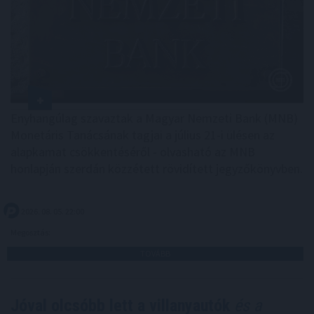
Enyhangúlag szavaztak a Magyar Nemzeti Bank (MNB)
Monetáris Tanácsának tagjai a július 21-i ülésen az
alapkamat csökkentéséről - olvasható az MNB
honlapján szerdán közzétett rövidített jegyzőkönyvben.
2026. 08. 05. 22:00
Megosztás:
TOVÁBB
Jóval olcsóbb lett a villanyautók
és a