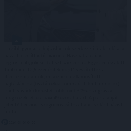
Tovább gyorsul a hajtásláncok szerkezeti átalakulása a
hazai használtautó-piacon a Használtautó.hu
legfrissebb, júliusi statisztikái szerint. Egyetlen év alatt
több mint 12,5 ezer érdeklődőt* veszítettek a
dízelüzemű autók, miközben a villamosított
hajtásláncok (tisztán elektromos és hibrid modellek)
iránti vásárlói kereslet több mint 30%-os ugrással
megközelítette a havi 49 ezres határt. A piac alapját
jelentő benzines szegmens változatlanul szilárd bázist
mutat.
2026. 08. 06. 04:00