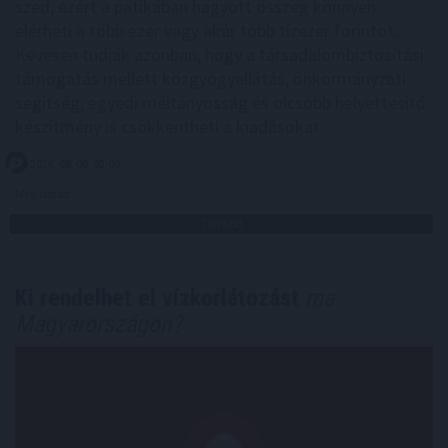
szed, ezért a patikában hagyott összeg könnyen
elérheti a több ezer vagy akár több tízezer forintot.
Kevesen tudják azonban, hogy a társadalombiztosítási
támogatás mellett közgyógyellátás, önkormányzati
segítség, egyedi méltányosság és olcsóbb helyettesítő
készítmény is csökkentheti a kiadásokat.
2026. 08. 06. 02:00
Megosztás:
TOVÁBB
Ki rendelhet el vízkorlátozást
ma
Magyarországon?