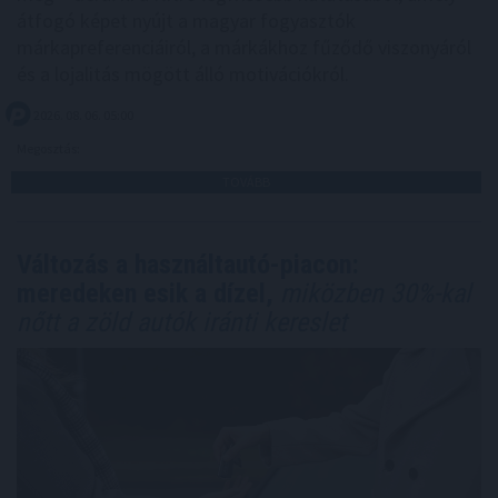
átfogó képet nyújt a magyar fogyasztók
márkapreferenciáiról, a márkákhoz fűződő viszonyáról
és a lojalitás mögött álló motivációkról.
2026. 08. 06. 05:00
Megosztás:
TOVÁBB
Változás a használtautó-piacon:
meredeken esik a dízel,
miközben 30%-kal
nőtt a zöld autók iránti kereslet