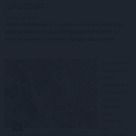
júliusban
2025. 08. 20. 16:00
Június után júliusban is 2 százalék volt az éves infláció az
euróövezetben az Európai Unió statisztikai hivatala, az
Eurostat szerdán ismertetett végleges adata szerint.
Az euróövezet
fogyasztóiár-
indexe
júliusban éves
bázison már a
második
egymást
követő
hónapban
volt 2
százalék, ami megegyezik az Európai Központi Bank (EKB) 2