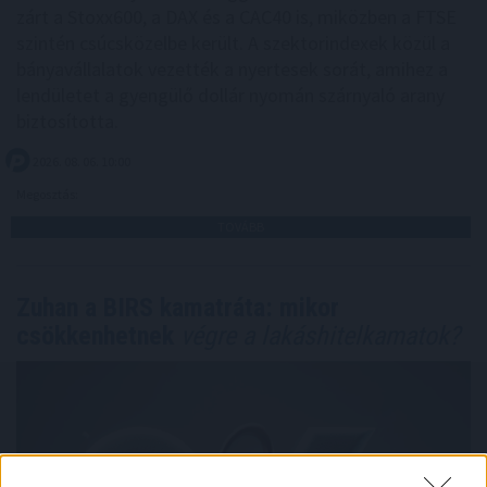
zárt a Stoxx600, a DAX és a CAC40 is, miközben a FTSE
szintén csúcsközelbe került. A szektorindexek közül a
bányavállalatok vezették a nyertesek sorát, amihez a
lendületet a gyengülő dollár nyomán szárnyaló arany
biztosította.
2026. 08. 06. 10:00
Megosztás:
TOVÁBB
Zuhan a BIRS kamatráta: mikor
csökkenhetnek
végre a lakáshitelkamatok?