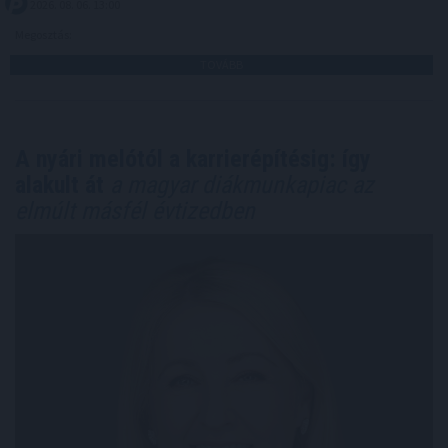
2026. 08. 06. 13:00
Megosztás:
TOVÁBB
A nyári melótól a karrierépítésig: így
alakult át
a magyar diákmunkapiac az
elmúlt másfél évtizedben