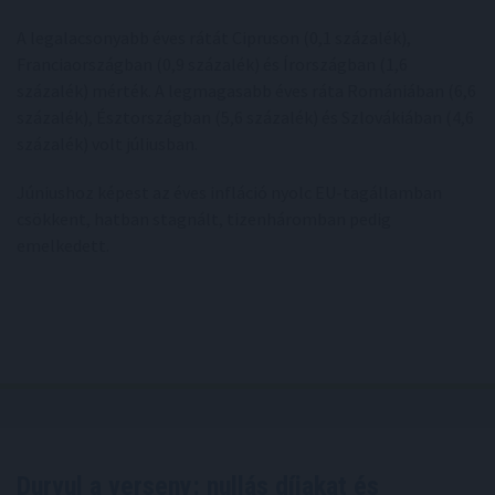
A legalacsonyabb éves rátát Cipruson (0,1 százalék),
Franciaországban (0,9 százalék) és Írországban (1,6
százalék) mérték. A legmagasabb éves ráta Romániában (6,6
százalék), Észtországban (5,6 százalék) és Szlovákiában (4,6
százalék) volt júliusban.
Júniushoz képest az éves infláció nyolc EU-tagállamban
csökkent, hatban stagnált, tizenháromban pedig
emelkedett.
Durvul a verseny: nullás díjakat és