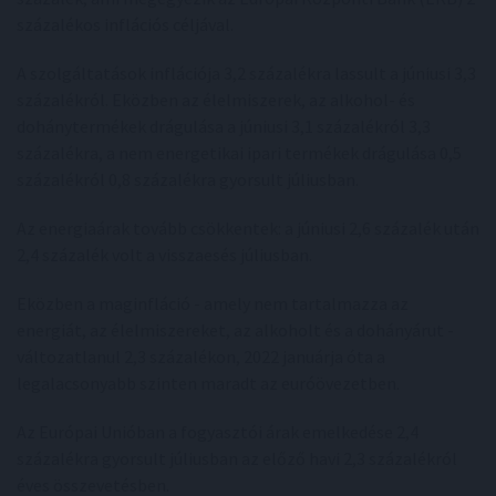
százalékos inflációs céljával.
A szolgáltatások inflációja 3,2 százalékra lassult a júniusi 3,3
százalékról. Eközben az élelmiszerek, az alkohol- és
dohánytermékek drágulása a júniusi 3,1 százalékról 3,3
százalékra, a nem energetikai ipari termékek drágulása 0,5
százalékról 0,8 százalékra gyorsult júliusban.
Az energiaárak tovább csökkentek: a júniusi 2,6 százalék után
2,4 százalék volt a visszaesés júliusban.
Eközben a maginfláció - amely nem tartalmazza az
energiát, az élelmiszereket, az alkoholt és a dohányárut -
változatlanul 2,3 százalékon, 2022 januárja óta a
legalacsonyabb szinten maradt az euróövezetben.
Az Európai Unióban a fogyasztói árak emelkedése 2,4
százalékra gyorsult júliusban az előző havi 2,3 százalékról
éves összevetésben.