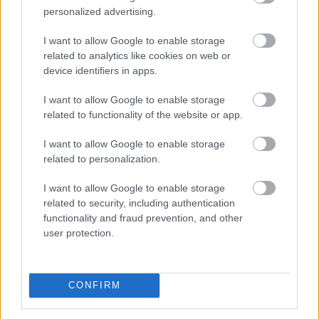
personalized advertising.
I want to allow Google to enable storage
A Magyar Telekom összes bevétele 0,8 százalékkal,
related to analytics like cookies on web or
adózott eredménye 0,5 százalékkal nőtt a második
device identifiers in apps.
negyedévben 2025 azonos időszakához képest –
I want to allow Google to enable storage
olvasható a társaság szerdán közzétett jelentésében.
related to functionality of the website or app.
I want to allow Google to enable storage
2026. 08. 06. 07:00
related to personalization.
Megosztás:
I want to allow Google to enable storage
TOVÁBB
related to security, including authentication
functionality and fraud prevention, and other
user protection.
Személycseréket jelentette be a katonai
vezetésben az orosz elnök
CONFIRM