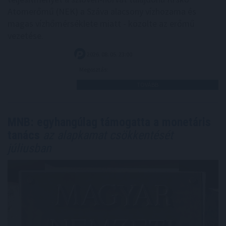
Atomerőmű (NEK) a Száva alacsony vízhozama és
magas vízhőmérséklete miatt - közölte az erőmű
vezetése.
2026. 08. 05. 23:00
Megosztás:
TOVÁBB
MNB: egyhangúlag támogatta a monetáris
tanács
az alapkamat csökkentését
júliusban