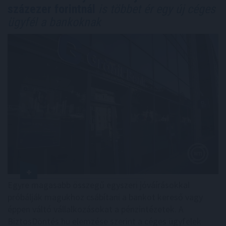
százezer forintnál
is többet ér egy új céges
ügyfél a bankoknak
Egyre magasabb összegű egyszeri jóváírásokkal
próbálják magukhoz csábítani a bankot kereső vagy
éppen váltó vállalkozásokat a pénzintézetek. A
BiztosDöntés.hu elemzése szerint a céges ügyfelek