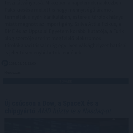
teszi látványossá. Miközben a napelemek napközben
Paks kiesése mellett is nagy mennyiségű áramot
termeltek a nyári kánikulában, estére a tárolók hiánya
miatt megnőtt az importigény. Szilva Attila fizikus, a
BME és az Uppsalai Egyetem korábbi kutatója, a Furik
blog szerzője szerint megfelelő elektromos
tárolókapacitással még egy ilyen válsághelyzet hatásai
is jelentősen enyhíthetők lennének.
2026. 08. 06. 12:00
Megosztás:
TOVÁBB
Új csúcson a Dow, a SpaceX és a
chipgyártó
AMD húzta le a Nasdaq-ot