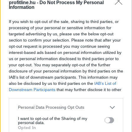
profitline.hu -
Do Not Process My Personal
Information
If you wish to opt-out of the sale, sharing to third parties, or
processing of your personal or sensitive information for
targeted advertising by us, please use the below opt-out
section to confirm your selection. Please note that after your
opt-out request is processed you may continue seeing
interest-based ads based on personal information utilized by
us or personal information disclosed to third parties prior to
your opt-out. You may separately opt-out of the further
disclosure of your personal information by third parties on the
IAB’s list of downstream participants. This information may
also be disclosed by us to third parties on the
IAB’s List of
Downstream Participants
that may further disclose it to other
Látványosan, mintegy 2 százalékponttal estek a hosszú
third parties.
bankközi referenciakamatok, a piaci lakáshitelek
Please note that this website/app uses one or more Google
Personal Data Processing Opt Outs
átlagkamata azonban továbbra is 6,4 százalék körül
services and may gather and store information including but
mozog. Jogosan merül fel a kérdés: mikor jelenik meg
not limited to your visit or usage behaviour. You may click to
I want to opt-out of the Sharing of my
personal data.
a kedvező változás a bankok ajánlataiban, és mekkora
grant or deny consent to Google and its third-party tags to
Opted In
kamatcsökkentésre számíthatnak a hitelfelvevők?
use your data for below specified purposes in below Google