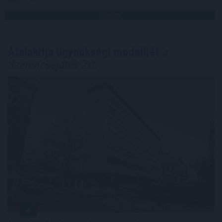
Megosztás:
TOVÁBB
Átalakítja ügynökségi modelljét
a
Szerencsejáték Zrt.