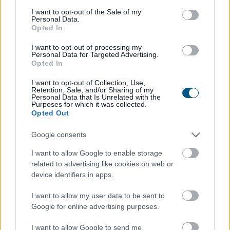
consent section.
I want to opt-out of the Sale of my
2026. 08. 06. 09:00
Personal Data.
Opted In
Megosztás:
I want to opt-out of processing my
TOVÁBB
Personal Data for Targeted Advertising.
Opted In
I want to opt-out of Collection, Use,
Csekély mértékben nőtt a Magyar Telekom
Retention, Sale, and/or Sharing of my
bevétele
és nyeresége a második
Personal Data that Is Unrelated with the
Purposes for which it was collected.
negyedévben
Opted Out
Google consents
I want to allow Google to enable storage
related to advertising like cookies on web or
device identifiers in apps.
I want to allow my user data to be sent to
Google for online advertising purposes.
I want to allow Google to send me