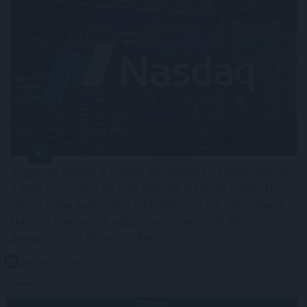
Vegyesen alakult a szerdai kereskedés a tengerentúlon:
a Dow új csúcson zárt, az S&P500 0,2%-ot csúszott
vissza, noha napközben rekordszintre ért, miközben a
Nasdaq Composite négy pluszos nap után először
gyengült, és 0,8%-ot csökkent.
2026. 08. 06. 11:00
Megosztás:
TOVÁBB