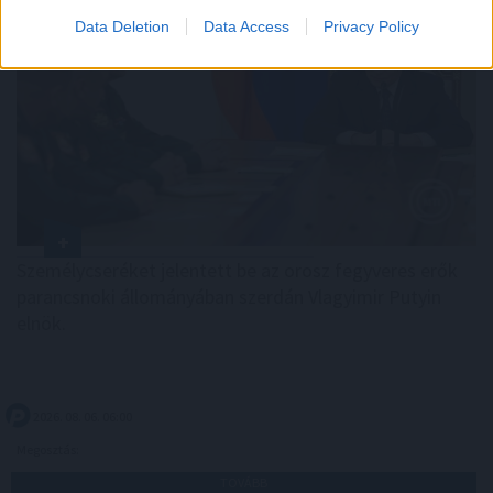
Data Deletion
Data Access
Privacy Policy
Személycseréket jelentett be az orosz fegyveres erők
parancsnoki állományában szerdán Vlagyimir Putyin
elnök.
2026. 08. 06. 06:00
Megosztás:
TOVÁBB