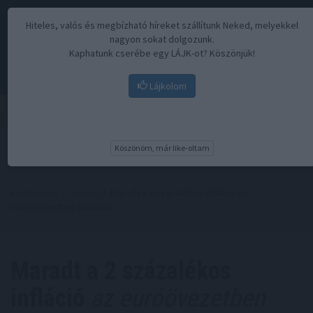
Hiteles, valós és megbízható híreket szállítunk Neked, melyekkel
nagyon sokat dolgozunk.
Kaphatunk cserébe egy LÁJK-ot? Köszönjük!
Lájkolom
Menü
Köszönöm, már like-oltam
Kezdőoldal
//
Hírek
// Maradt a 2 százalékos infláció az
euróövezetben júliusban
Maradt a 2 százalékos
infláció
az euróövezetben