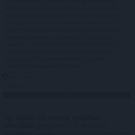
Az átláthatóság, a szakmai minőség és a verseny
erősítése érdekében új marketing és kommunikációs
ügynökségi struktúrát alakít ki a Szerencsejáték Zrt. A
társaság a következő időszakban több lépcsőben
meghirdetett pályázatokon keresztül választja ki a
marketing-, a média-, a nyomdai, a PR, a social,
valamint a rendezvényszervező ügynökségeit. Az új
rendszer kialakítása a szakmai ajánlások és piaci
visszajelzések figyelembevételével, független
szakértők támogatásával történik.
2026. 08. 06. 03:00
Megosztás:
TOVÁBB
Így kaphat egy magyar nyugdíjas
olcsóbban
gyógyszert - 7 lehetőség