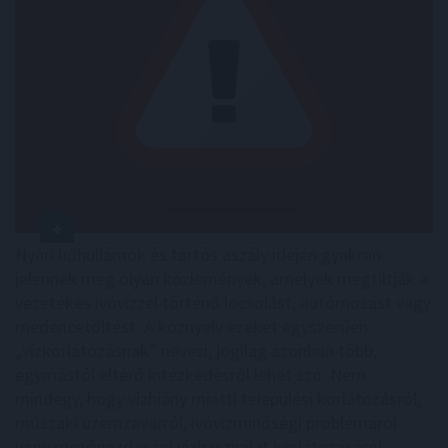
Nyári hőhullámok és tartós aszály idején gyakran
jelennek meg olyan közlemények, amelyek megtiltják a
vezetékes ivóvízzel történő locsolást, autómosást vagy
medencetöltést. A köznyelv ezeket egyszerűen
„vízkorlátozásnak” nevezi, jogilag azonban több,
egymástól eltérő intézkedésről lehet szó. Nem
mindegy, hogy vízhiány miatti települési korlátozásról,
műszaki üzemzavarról, ivóvízminőségi problémáról
vagy mezőgazdasági vízhasználat korlátozásáról