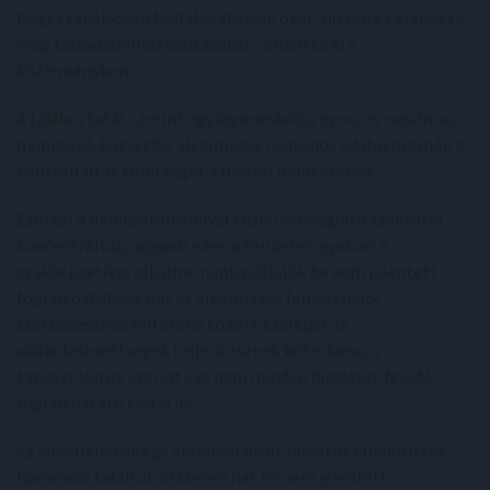
hogy szabályosan foglalkoztassák őket, hiszen ez alapozza
meg társadalombiztosításukat - emelték ki a
közleményben.
A tájékoztatás szerint egy újgenerációs, gyors és rugalmas
munkaerő-közvetítő alkalmazás nyilvános adatai nyomán is
kontrolláltak több céget a hivatal munkatársai.
Ezúttal a munkaerőhiánnyal küzdő vendéglátó szektorra
koncentráltak, ugyanis ezen a területen gyakori a
szakképzetlen, alkalmi munkavállalók be nem jelentett
foglalkoztatása. Bár az alkalmazás felhasználói
szerződésének feltételei között szerepel az
adókötelezettségek teljesítésének kritériuma, a
tapasztalatok szerint ezt nem minden hirdetést feladó
foglalkoztató tartja be.
Az adóellenőrök egy akcióban nyolc hirdetőt ellenőriztek,
háromnál találtak összesen hat be nem jelentett