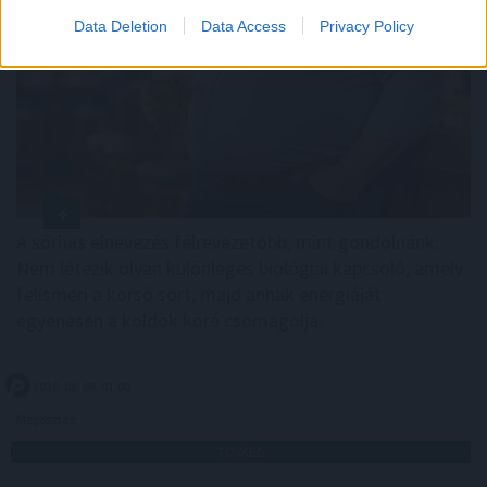
Data Deletion
Data Access
Privacy Policy
A sörhas elnevezés félrevezetőbb, mint gondolnánk.
Nem létezik olyan különleges biológiai kapcsoló, amely
felismeri a korsó sört, majd annak energiáját
egyenesen a köldök köré csomagolja.
2026. 08. 08. 01:00
Megosztás:
TOVÁBB