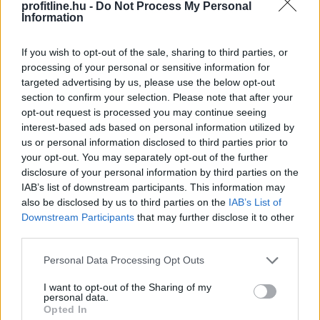
profitline.hu -
Do Not Process My Personal
Information
Közismert, hogy a rendszeres mozgás védi a szív- és
érrendszert. Kevesebben tudják azonban, hogy a
If you wish to opt-out of the sale, sharing to third parties, or
szellemi fittség megőrzéséhez a fizikai edzés
processing of your personal or sensitive information for
önmagában nem mindig elegendő .
targeted advertising by us, please use the below opt-out
section to confirm your selection. Please note that after your
opt-out request is processed you may continue seeing
2026. 08. 08. 03:00
interest-based ads based on personal information utilized by
us or personal information disclosed to third parties prior to
Megosztás:
your opt-out. You may separately opt-out of the further
TOVÁBB
disclosure of your personal information by third parties on the
IAB’s list of downstream participants. This information may
also be disclosed by us to third parties on the
IAB’s List of
Downstream Participants
that may further disclose it to other
A Nők40 nyugdíj után jöhet a Férfiak40
third parties.
nyugdíj?
- 470 milliárdos nyugdíjprogram
Please note that this website/app uses one or more Google
Personal Data Processing Opt Outs
services and may gather and store information including but
not limited to your visit or usage behaviour. You may click to
I want to opt-out of the Sharing of my
personal data.
grant or deny consent to Google and its third-party tags to
Opted In
use your data for below specified purposes in below Google