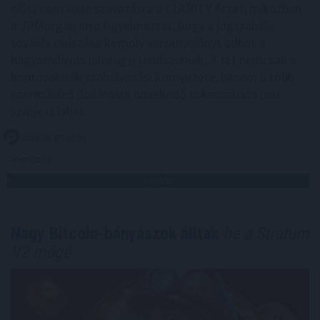
előtt nem vitte szavazásra a CLARITY Actet, miközben
a JPMorgan arra figyelmeztet, hogy a jogszabály
további csúszása komoly versenyelőnyt adhat a
hagyományos pénzügyi rendszernek. A tét nemcsak a
kriptovaluták szabályozási környezete, hanem a több
ezermilliárd dollárosra növekedő tokenizációs piac
jövője is lehet.
2026. 08. 07. 23:59
Megosztás:
TOVÁBB
Nagy Bitcoin-bányászok álltak
be a Stratum
V2 mögé