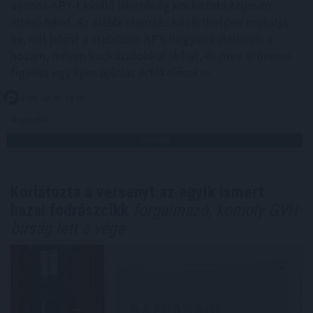
azonos APY-t kínáló lehetőség kockázata teljesen
eltérő lehet. Az alábbi elemzés közérthetően mutatja
be, mit jelent a stabilcoin APY, hogyan keletkezik a
hozam, milyen kockázatokkal járhat, és mire érdemes
figyelni egy ilyen ajánlat értékelésekor.
2026. 08. 07. 19:00
Megosztás:
TOVÁBB
Korlátozta a versenyt az egyik ismert
hazai fodrászcikk
forgalmazó, komoly GVH-
bírság lett a vége