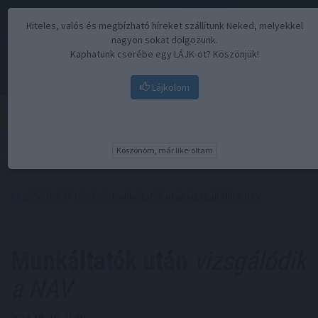
Hiteles, valós és megbízható híreket szállítunk Neked, melyekkel
nagyon sokat dolgozunk.
Kaphatunk cserébe egy LÁJK-ot? Köszönjük!
Lájkolom
Menü
Köszönöm, már like-oltam
Kezdőoldal
//
Hírek
// Munkáltatók után vizsgálódik a NAV
Munkáltatók után
vizsgálódik
a NAV
2024. 05. 10. 21:30