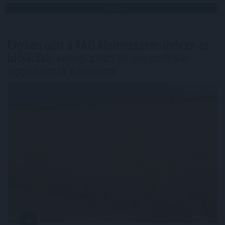
TOVÁBB
Enyhén nőtt a FAO élelmiszerár-indexe az
időjárási,
energiapiaci és geopolitikai
aggodalmak közepette