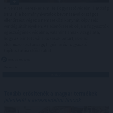
A Nemzeti Kereskedelmi és Fogyasztóvédelmi Hatóság
(NKFH) a kormányhivatalok bevonásával országos
ellenőrzést végez a nemzetközi konyhát képviselő
vendéglátóhelyeken. Az ellenőrzések célja a fogyasztók
egészségének védelme, valamint annak vizsgálata,
hogy az érintett vállalkozások betartják-e az
élelmiszer-biztonsági, higiéniai és fogyasztói
tájékoztatási előírásokat.
2026. 08. 07. 17:00
Megosztás:
TOVÁBB
Tovább erősítenék a magyar termékek
jelenlétét a kereskedelmi láncok