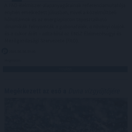
A FAO élelmiszer-alapanyagárainak referenciamutatója
enyhén emelkedett júliusban, mivel a közelmúltbeli
hőhullámok és az energiapiacon tapasztalható
dinamikák felnyomták a gabonafélék, a növényi olajok
és a cukor árát – adta hírül az ENSZ Élelmezésügyi és
Mezőgazdasági Szervezete (FAO).
2026. 08. 08. 05:00
Megosztás:
TOVÁBB
Megérkezett az eső a
Duna vízgyűjtőjére