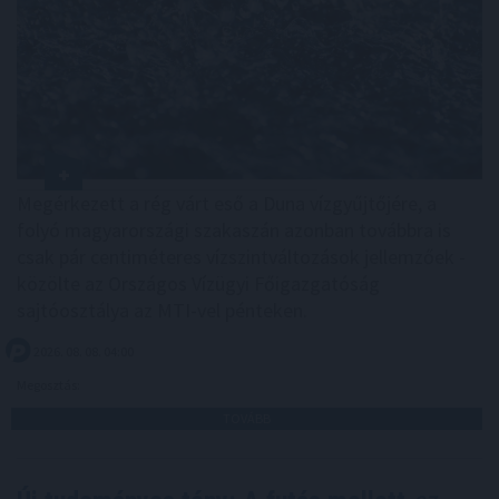
Megérkezett a rég várt eső a Duna vízgyűjtőjére, a
folyó magyarországi szakaszán azonban továbbra is
csak pár centiméteres vízszintváltozások jellemzőek -
közölte az Országos Vízügyi Főigazgatóság
sajtóosztálya az MTI-vel pénteken.
2026. 08. 08. 04:00
Megosztás:
TOVÁBB