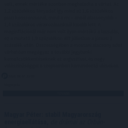
volt, ennek mértéke azonban meghaladta a vártat. Az
1,2 százalékos tényadat így mind az 1,6 százalékos
piaci konszenzusnál, mind a mi – ennél alacsonyabb –
1,4 százalékos várakozásunknál kisebb lett. A
maginflációnál már nem volt ilyen mértékű a lassulás,
ez a mutató 1,9 százalékon állt júliusban a júniusi 2
százalék után. Összességében a mostani alacsony adat
várhatóan megágyaz a további jegybanki
kamatcsökkentéseknek az augusztusi, és nagy
valószínűséggel a szeptemberi kamatdöntő üléseken.
2026. 08. 07. 22:00
Megosztás:
TOVÁBB
Magyar Péter: stabil Magyarország
energiaellátása,
de drámai az Orbán-