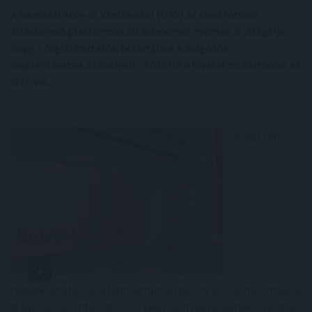
A Nemzeti Adó- és Vámhivatal (NAV) az elektronikus
álláskereső platformok hirdetményei nyomán is vizsgálja,
hogy a foglalkoztatók betartják-e a dolgozók
bejelentésének szabályait - közölte a hivatal csütörtökön az
MTI-vel.
A jogszerű
foglalkoztatás az államháztartási bevételek szempontjából
is különös jelentőségű, és a sikeresen pályázóknak is fontos,