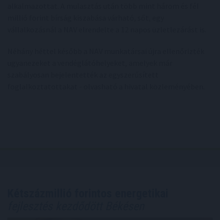
alkalmazottat. A mulasztás után több mint három és fél
millió forint bírság kiszabása várható, sőt, egy
vállalkozásnál a NAV elrendelte a 12 napos üzletlezárást is.
Néhány héttel később a NAV munkatársai újra ellenőrizték
ugyanezeket a vendéglátóhelyeket, amelyek már
szabályosan bejelentették az egyszerűsített
foglalkoztatottakat - olvasható a hivatal közleményében.
Kétszázmillió forintos energetikai
fejlesztés kezdődött Békésen