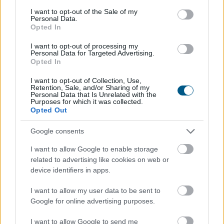
consent section.
I want to opt-out of the Sale of my
Personal Data.
Opted In
I want to opt-out of processing my
Personal Data for Targeted Advertising.
Opted In
I want to opt-out of Collection, Use,
Retention, Sale, and/or Sharing of my
Personal Data that Is Unrelated with the
Purposes for which it was collected.
Opted Out
Google consents
I want to allow Google to enable storage
related to advertising like cookies on web or
device identifiers in apps.
A férfiak számára is megnyitott, negyven év
jogosultsági idő után igénybe vehető nyugdíj első
I want to allow my user data to be sent to
pillantásra méltányos intézkedésnek tűnhet. A
Google for online advertising purposes.
háttérben meghúzódó pénzügyi következmények
I want to allow Google to send me
azonban súlyosak lehetnek: Farkas András