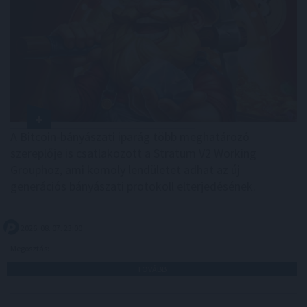
A Bitcoin-bányászati iparág több meghatározó
szereplője is csatlakozott a Stratum V2 Working
Grouphoz, ami komoly lendületet adhat az új
generációs bányászati protokoll elterjedésének.
2026. 08. 07. 23:00
Megosztás:
TOVÁBB