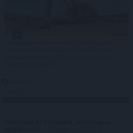
A horvát olajvezeték-üzemeltető Janaf és a Mol-
csoport megállapodást kötött 2,05 millió tonna
nyersolaj szállításáról 2026-ra - közölte a horvát
társaság csütörtökön.
2026. 08. 07. 20:00
Megosztás:
TOVÁBB
Stabilcoin APY fogalma, jelentése és
értelmezése
– hogyan működik a