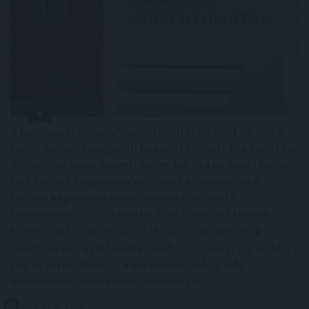
A Gazdasági Versenyhivatal (GVH) több mint 68 millió
forint versenyfelügyeleti bírságot szabott ki a Hair-Line
Kft.-re – az egyik ismert, évtizedek óta működő hazai
fodrászcikk forgalmazóra – mert a vállalkozás a
területi képviseleti rendszerében korlátozta
termékeinek viszonteladási árait, valamint területi
korlátozást is alkalmazott. A viszonteladási árak
rögzítése az egyik legsúlyosabb versenyjogi jogsértés, a
cég együttműködött a versenyhatósággal és
előremutató vállalásokat ajánlott fel.
2026. 08. 07. 18:00