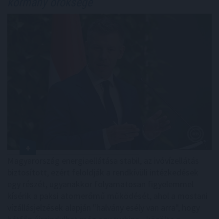
kormány öröksége
Magyarország energiaellátása stabil, az ivóvízellátás
biztosított, ezért feloldják a rendkívüli intézkedések
egy részét, ugyanakkor folyamatosan figyelemmel
kísérik a paksi atomerőmű működését, ahol a mostani
vízállásjelzések alapján "halvány esély van arra", hogy