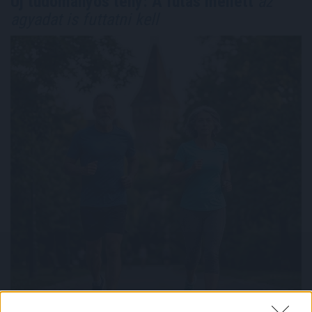
Új tudományos tény: A futás mellett
az
agyadat is futtatni kell