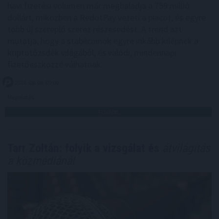
havi fizetési volumen már meghaladja a 759 millió
dollárt, miközben a RedotPay vezeti a piacot, és egyre
több új szereplő szerez részesedést. A trend azt
mutatja, hogy a stabilcoinok egyre inkább kilépnek a
kriptotőzsdék világából, és valódi, mindennapi
fizetőeszközzé válhatnak.
2026. 08. 08. 09:00
Megosztás:
TOVÁBB
Tarr Zoltán: folyik a vizsgálat és
átvilágítás
a közmédiánál