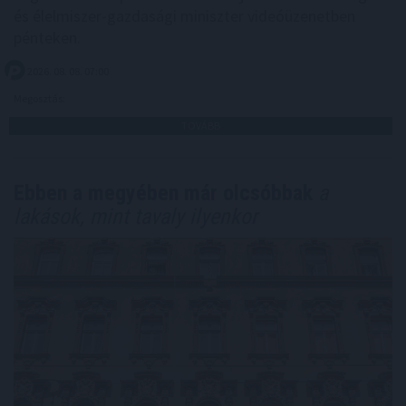
és élelmiszer-gazdasági miniszter videóüzenetben
pénteken.
2026. 08. 08. 07:00
Megosztás:
TOVÁBB
Ebben a megyében már olcsóbbak
a
lakások, mint tavaly ilyenkor