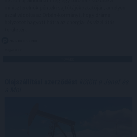
hétfőn újraindulhat még egy turbina - közölte a
miniszterelnök pénteki sajtótájékoztatóján, amelyen
azzal vádolta az Orbán-kormányt, hogy drámai
helyzetet hagyott hátra az energia- és vízellátás
területén.
2026. 08. 07. 21:00
Megosztás:
TOVÁBB
Olajszállítási szerződést
kötött a Janaf és
a Mol