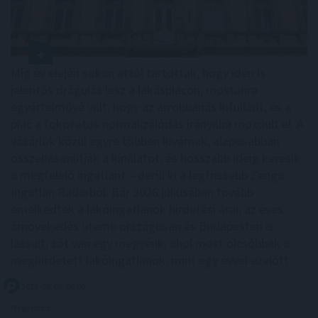
Míg év elején sokan attól tartottak, hogy idén is
jelentős drágulás lesz a lakáspiacon, mostanra
egyértelművé vált, hogy az árrobbanás kifulladt, és a
piac a fokozatos normalizálódás irányába mozdult el. A
vásárlók közül egyre többen kivárnak, alaposabban
összehasonlítják a kínálatot, és hosszabb ideig keresik
a megfelelő ingatlant – derül ki a legfrissebb Zenga
Ingatlan Radarból. Bár 2026 júliusában tovább
emelkedtek a lakóingatlanok hirdetési árai, az éves
árnövekedés üteme országosan és Budapesten is
lassult, sőt van egy megyénk, ahol most olcsóbbak a
meghirdetett lakóingatlanok, mint egy évvel ezelőtt.
2026. 08. 08. 06:00
Megosztás: