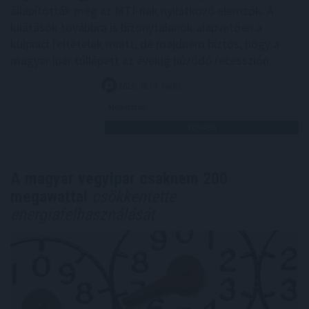
állapították meg az MTI-nek nyilatkozó elemzők. A
kilátások továbbra is bizonytalanok alapvetően a
külpiaci feltételek miatt, de majdnem biztos, hogy a
magyar ipar túllépett az évekig húzódó recesszión.
2026. 08. 07. 00:05
Megosztás:
TOVÁBB
A magyar vegyipar csaknem 200
megawattal
csökkentette
energiafelhasználását