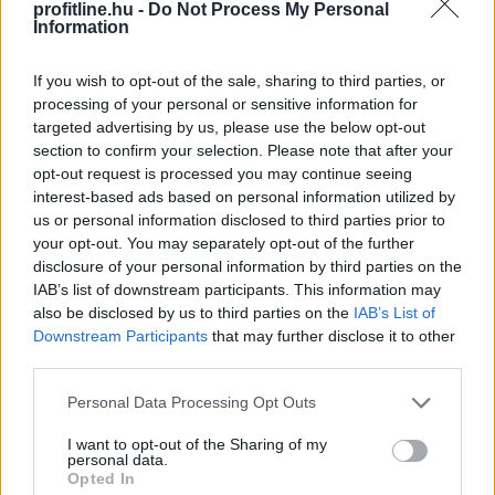
nem a konfliktus térségében állítanak elő. A helyzet
profitline.hu -
Do Not Process My Personal
Information
lehetséges hatásait a Magyarországon is elérhető
globális befektetési alkalmazás, az XTB szakértője,
Leisztner Dávid elemezte.
If you wish to opt-out of the sale, sharing to third parties, or
processing of your personal or sensitive information for
2026. 08. 06. 19:00
targeted advertising by us, please use the below opt-out
section to confirm your selection. Please note that after your
Megosztás:
opt-out request is processed you may continue seeing
TOVÁBB
interest-based ads based on personal information utilized by
us or personal information disclosed to third parties prior to
your opt-out. You may separately opt-out of the further
disclosure of your personal information by third parties on the
100 millió felett már az agglomeráció nyer,
IAB’s list of downstream participants. This information may
kifelé
tolódik a drágább ingatlanok
also be disclosed by us to third parties on the
IAB’s List of
kereslete
Downstream Participants
that may further disclose it to other
third parties.
Please note that this website/app uses one or more Google
Personal Data Processing Opt Outs
services and may gather and store information including but
not limited to your visit or usage behaviour. You may click to
I want to opt-out of the Sharing of my
personal data.
grant or deny consent to Google and its third-party tags to
Opted In
use your data for below specified purposes in below Google