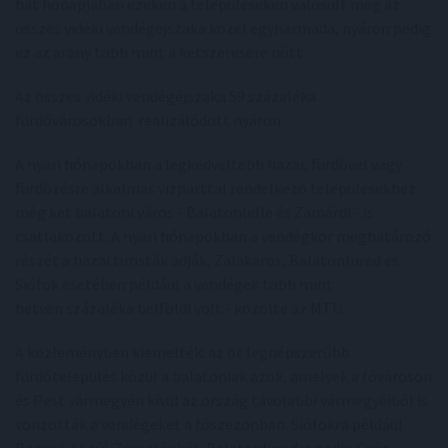
hat hónapjában ezeken a településeken valósult meg az
összes vidéki vendégéjszaka közel egyharmada, nyáron pedig
ez az arány több mint a kétszeresére nőtt.
Az összes vidéki vendégéjszaka 59 százaléka
fürdővárosokban realizálódott nyáron.
A nyári hónapokban a legkedveltebb hazai, fürdővel vagy
fürdőzésre alkalmas vízparttal rendelkező településekhez
még két balatoni város - Balatonlelle és Zamárdi - is
csatlakozott. A nyári hónapokban a vendégkör meghatározó
részét a hazai turisták adják, Zalakaros, Balatonfüred és
Siófok esetében például a vendégek több mint
hetven százaléka belföldi volt - közölte az MTÜ.
A közleményben kiemelték: az öt legnépszerűbb
fürdőtelepülés közül a balatoniak azok, amelyek a fővároson
és Pest vármegyén kívül az ország távolabbi vármegyéiből is
vonzották a vendégeket a főszezonban. Siófokra például
Borsod-Abaúj-Zemplénből, Balatonfüredre pedig Győr-