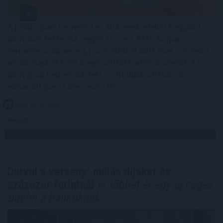
A júniusi ipari termelési és kiskereskedelmi forgalmi
adatokat tette ma reggel közzé a KSH. Az ipari
termelés volumene 4,1 százalékkal nőtt éves szinten a
munkanaphatástól megtisztított adatok szerint. Az
adat jóval kedvezőbb lett az általunk vártnál, de
elmaradt piaci konszenzustól.
2026. 08. 06. 16:00
Megosztás:
TOVÁBB
Durvul a verseny: nullás díjakat és
százezer forintnál
is többet ér egy új céges
ügyfél a bankoknak