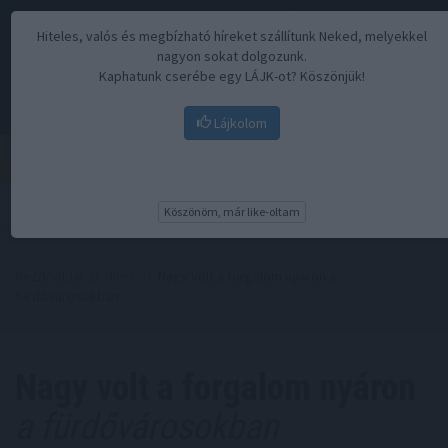
Hiteles, valós és megbízható híreket szállítunk Neked, melyekkel
nagyon sokat dolgozunk.
Kaphatunk cserébe egy LÁJK-ot? Köszönjük!
Lájkolom
Menü
Köszönöm, már like-oltam
Kezdőoldal
//
Hírek
// Nagy volt a forgalom nyáron a
fürdővárosokban
Nagy volt a forgalom nyáron
a fürdővárosokban