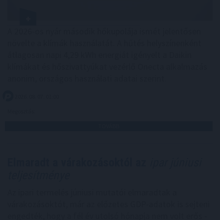
A 2026-os nyár második hőkupolája ismét jelentősen
növelte a klímák használatát. A hűtés helyszínenként
átlagosan napi 4,29 kWh energiát igényelt a Daikin
klímákat és hőszivattyúkat vezérlő Onecta alkalmazás
anonim, országos használati adatai szerint.
2026. 08. 07. 01:00
Megosztás:
TOVÁBB
Elmaradt a várakozásoktól az
ipar júniusi
teljesítménye
Az ipari termelés júniusi mutatói elmaradtak a
várakozásoktót, már az előzetes GDP-adatok is sejteni
engedték, hogy a fél év utolsó hónapja nem volt erős -