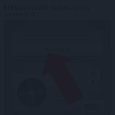
Hőkupola bezárult: bajban
a klímát
használók is