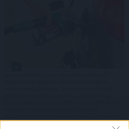
Amikor a háborúk gazdasági következményeiről
beszélünk, legtöbben az olaj- és üzemanyagárak
emelkedésére gondolnak. A Hormuzi-szoros körüli
geopolitikai feszültség azonban a globális ellátási
láncokon keresztül számos hétköznapi termék árát is
növelheti. A magasabb energia-, szállítási és
alapanyagköltségek idővel megjelennek a fogyasztói
árakban, még olyan termékek esetében is, amelyeket