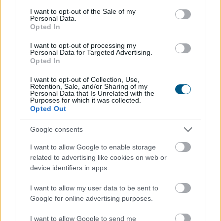
consent section.
I want to opt-out of the Sale of my
Personal Data.
Opted In
I want to opt-out of processing my
Personal Data for Targeted Advertising.
Opted In
I want to opt-out of Collection, Use,
Átrendeződik a drágább ingatlanok földrajza: a 100
Retention, Sale, and/or Sharing of my
Personal Data that Is Unrelated with the
millió forint feletti ingatlanok iránti kereslet a főváros
Purposes for which it was collected.
helyett egyre inkább az agglomeráció felé fordul. A
Opted Out
Duna House első féléves tranzakciós adatai szerint
Google consents
ebben az ársávban Budapest részesedése egy év alatt
57-ről 48 százalékra csökkent, míg Pest vármegyéé 24-
I want to allow Google to enable storage
ről 33 százalékra nőtt. A háttérben egyszerű ok áll:
related to advertising like cookies on web or
ugyanabból a pénzből az agglomerációban nagyobb
device identifiers in apps.
ingatlan vásárolható.
I want to allow my user data to be sent to
Google for online advertising purposes.
2026. 08. 06. 18:00
Megosztás:
I want to allow Google to send me