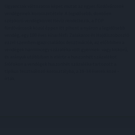
Ugyancsak változatos képet mutat az egyes fürdővárosok
vendégeinek korösszetétele. A legidősebb, döntően
szépkorú vendégkörrel Hévíz rendelkezik, a TOP
fürdővárosok közül éppen itt pihent a nyáron a legidősebb
vendég, egy 100 éves kínai férfi. Zalakaros és Hajdúszoboszló
ezzel szemben igazi családos desztinációk, az előbbiben a
vendégek harmincegy százaléka volt gyermek- vagy kiskorú,
és arányuk utóbbiban is elérte a huszonhét százalékot.
Siófokon a vendégek huszonhét százaléka tartozott a
tipikus fesztiválozó korosztályba, a 19-34 évesek közé -
írták.