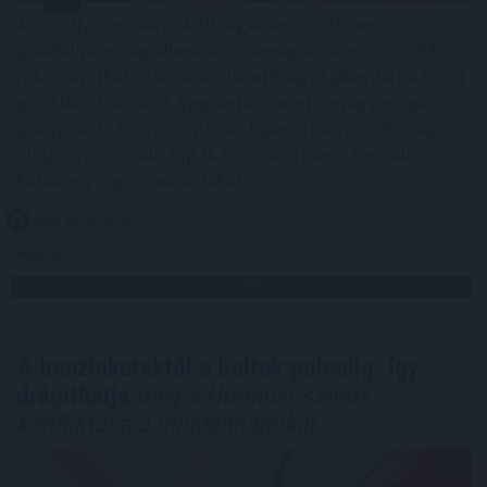
Az aszály, a növekvő költségek és a csökkenő
jövedelmezőség ellenére a csemegekukorica továbbra
is kiszámítható termelési lehetőséget jelenthet a hazai
gazdálkodóknak. A Syngenta szerint a magyar ágazat
jövőjének kulcsa az öntözés fejlesztése, a szélsőséges
időjárást jól viselő fajták használata és a termelési
hatékonyság növelése lehet.
2026. 08. 06. 20:00
Megosztás:
TOVÁBB
A benzinkutaktól a boltok polcaiig: így
drágíthatja
meg a Hormuzi-szoros
konfliktusa a mindennapokat