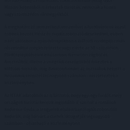
Moson-Sopronból is érkeztek turisták, nemcsak a közeli
vagy szomszédos vármegyékből.
A meghatározó nemzetközi vonzerővel a fürdővárosok közül
többek között Hévíz és Hajdúszoboszló dicsekedhet, ebben
a két városban a nyári hónapokban a külföldi vendégéjszakák
részesedése megközelítette vagy elérte az 50 százalékot.
Fürdőtelepülésekre elsősorban Németországból és
Ausztriából, illetve a visegrádi országokból érkeztek a
külföldi turisták, míg Balatonfüredet az osztrákok helyett a
hollandok kerestél fel nagyobb számban - részletezték a
közleményben.
Az NTAK adatokból az is látható, hogy egy-egy fürdőt mely
országok turistái keresik leginkább. E szerint a románok
kedvence Gyula, a lengyelek elsősorban Hajdúszoboszlót
kedvelik, míg Sárvárt a csehek látogatják legnagyobb
számban - olvasható a közleményben.