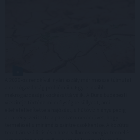
A 2026-os rendkívüli nyári aszály már messze túlmutat
a mezőgazdaság problémáin. Egyre inkább
makrogazdasági kockázattá válik. A Duna budapesti
vízszintje történelmi mélységbe süllyedt, ami
ellehetetlenítette a hajózást, a hűtővíz hiánya pedig
arra kényszerítette a paksi atomerőművet, hogy
termelését a minimális szintre csökkentse. A közútra
terelt áruszállítás és a hazai villamosenergia-termelés
visszaesése a rekordközeli nyári fogyasztás mellett