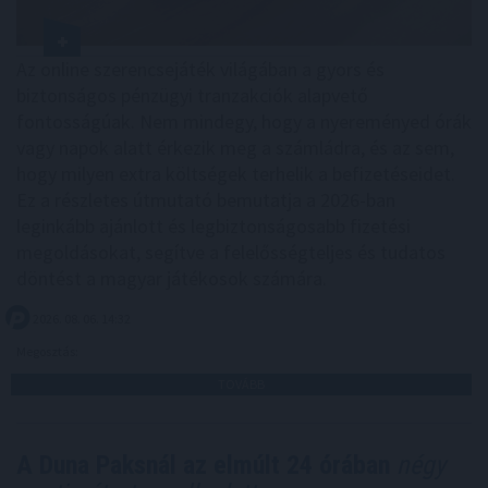
Az online szerencsejáték világában a gyors és
biztonságos pénzügyi tranzakciók alapvető
fontosságúak. Nem mindegy, hogy a nyereményed órák
vagy napok alatt érkezik meg a számládra, és az sem,
hogy milyen extra költségek terhelik a befizetéseidet.
Ez a részletes útmutató bemutatja a 2026-ban
leginkább ajánlott és legbiztonságosabb fizetési
megoldásokat, segítve a felelősségteljes és tudatos
döntést a magyar játékosok számára.
2026. 08. 06. 14:32
Megosztás:
TOVÁBB
A Duna Paksnál az elmúlt 24 órában
négy