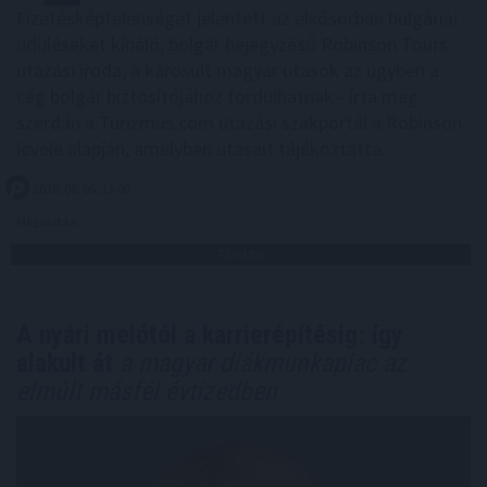
Fizetésképtelenséget jelentett az elsősorban bulgáriai
üdüléseket kínáló, bolgár bejegyzésű Robinson Tours
utazási iroda, a károsult magyar utasok az ügyben a
cég bolgár biztosítójához fordulhatnak - írta meg
szerdán a Turizmus.com utazási szakportál a Robinson
levele alapján, amelyben utasait tájékoztatta.
2026. 08. 06. 13:00
Megosztás:
TOVÁBB
A nyári melótól a karrierépítésig: így
alakult át
a magyar diákmunkapiac az
elmúlt másfél évtizedben