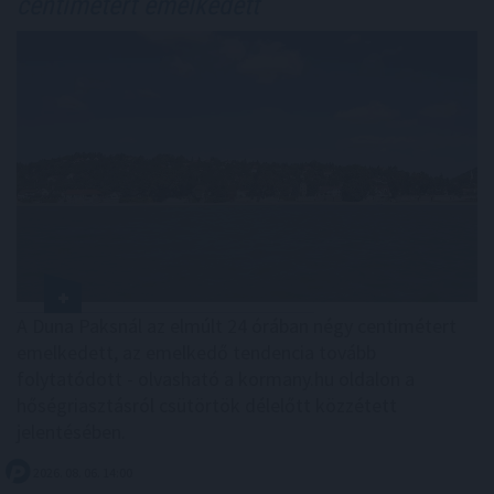
centimétert emelkedett
A Duna Paksnál az elmúlt 24 órában négy centimétert
emelkedett, az emelkedő tendencia tovább
folytatódott - olvasható a kormany.hu oldalon a
hőségriasztásról csütörtök délelőtt közzétett
jelentésében.
2026. 08. 06. 14:00