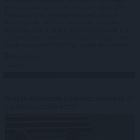
jelentősen növeli az energiaimportot. Ez újabb inflációs
nyomást okozhat, ami megnehezítheti a Magyar
Nemzeti Bank számára a kamatcsökkentési ciklus
folytatását és a forintra is kedvezőtlen hatással lehet -
áll a nemzetközi fizetések és devizapiaci megoldások
szakértője, az AKCENTA CZ legfrissebb elemzésében.
2026. 08. 06. 17:00
Megosztás:
TOVÁBB
Hogyan válasszunk a csendes elvonulás
és
a pörgős nyaralás között