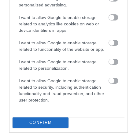
TOVÁBB
personalized advertising.
I want to allow Google to enable storage
related to analytics like cookies on web or
Hogyan lehet nyaralás közben
is pénzt
device identifiers in apps.
keresni?
I want to allow Google to enable storage
related to functionality of the website or app.
I want to allow Google to enable storage
related to personalization.
I want to allow Google to enable storage
related to security, including authentication
functionality and fraud prevention, and other
user protection.
CONFIRM
A nyaralás hagyományosan a munkától való elszakadás