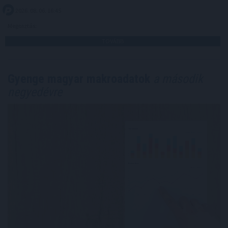
2026. 08. 06. 16:45
Megosztás:
TOVÁBB
Gyenge magyar makroadatok
a második
negyedévre