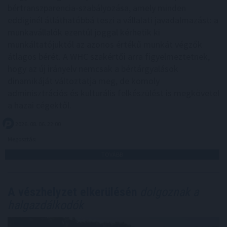
bértranszparencia-szabályozása, amely minden
eddiginél átláthatóbbá teszi a vállalati javadalmazást: a
munkavállalók ezentúl joggal kérhetik ki
munkáltatójuktól az azonos értékű munkát végzők
átlagos bérét. A WHC szakértői arra figyelmeztetnek,
hogy az új irányelv nemcsak a bértárgyalások
dinamikáját változtatja meg, de komoly
adminisztrációs és kulturális felkészülést is megkövetel
a hazai cégektől.
2026. 08. 06. 22:00
Megosztás:
TOVÁBB
A vészhelyzet elkerülésén
dolgoznak a
halgazdálkodók