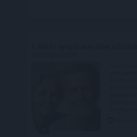
A Nők40 nyugdíj után jöhet a Férfia
nyugdíjprogram
A férfiak s
után igényb
intézkedés
következmén
nyugdíjszak
jelenlegi ér
meghaladha
2026. 08. 08. 0