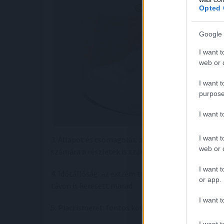
Opted 
Google 
I want t
web or d
I want t
purpose
I want 
I want t
3. Állapot és csomagolás: a teljesen új, dobozos s
web or d
számára a részletek is számítanak.
I want t
4. Időtállóság: az extrém trendek gyorsan eltűnhe
or app.
távon is keresett marad.
I want t
5. Piaci ismeret: fontos követni a trendeket, megje
I want t