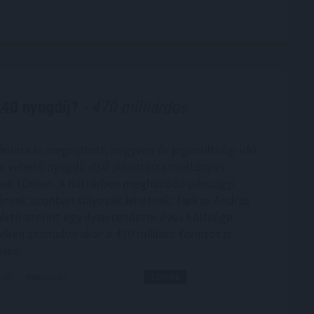
k40 nyugdíj?
- 470 milliárdos
zámára is megnyitott, negyven év jogosultsági idő
e vehető nyugdíj első pillantásra méltányos
nek tűnhet. A háttérben meghúzódó pénzügyi
yek azonban súlyosak lehetnek: Farkas András
értő szerint egy ilyen rendszer éves költsége
téken számolva akár a 470 milliárd forintot is
tná.
2:00
Megosztás:
TOVÁBB