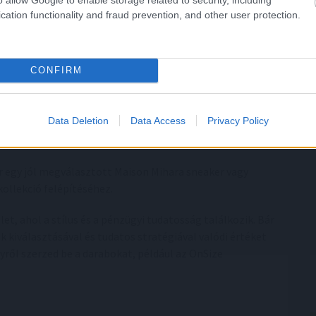
i meg?
cation functionality and fraud prevention, and other user protection.
 akik:
CONFIRM
Data Deletion
Data Access
Privacy Policy
r egy jól megválasztott Maison Mihara sneaker vagy
kollekció felépítéséhez.
et, ahol a stílus és a pénzügyi tudatosság találkozik. Bár
 kiválasztásával és tudatos stratégiával valódi értéket
yről szerzed be a darabokat, például az OnSize