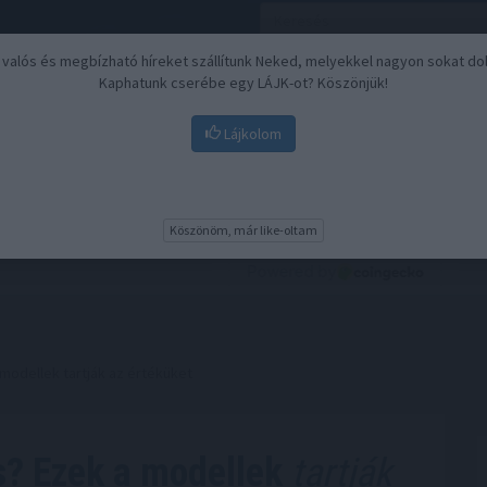
, valós és megbízható híreket szállítunk Neked, melyekkel nagyon sokat do
Kaphatunk cserébe egy LÁJK-ot? Köszönjük!
Lájkolom
Nyugdíj
Biztosítási befektetések
BU
Köszönöm, már like-oltam
modellek tartják az értéküket
s? Ezek a modellek
tartják