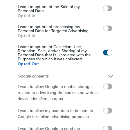
consent section.
I want to opt-out of the Sale of my
Personal Data.
Opted In
I want to opt-out of processing my
Personal Data for Targeted Advertising.
Opted In
I want to opt-out of Collection, Use,
Retention, Sale, and/or Sharing of my
Personal Data that Is Unrelated with the
Purposes for which it was collected.
Opted Out
Esővízzel mosni vagy a WC-t öblíteni első hallásra
szokatlannak tűnhet, pedig egy megfelelően kialakított
Google consents
esővízhasznosító rendszerrel egy családi ház
vezetékesvíz-fogyasztásának akár 57 százaléka is
I want to allow Google to enable storage
kiváltható.
related to advertising like cookies on web or
device identifiers in apps.
2026. 08. 09. 03:00
I want to allow my user data to be sent to
Megosztás:
Google for online advertising purposes.
TOVÁBB
I want to allow Google to send me