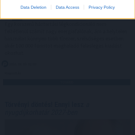
Data Deletion
Data Access
Privacy Policy
Egy korszerű háztartási légkondicionáló nem
feltétlenül számít nagy energiafalónak, ám a helytelen
használat könnyen több tízezer, szélsőséges esetben
akár 100 000 forintot meghaladó felesleges kiadást
okozhat.
2026. 08. 09. 02:00
Megosztás:
TOVÁBB
Törvényi döntés! Ennyi lesz
a
nyugdíjkorhatár 2027-ben