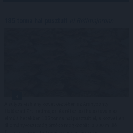
185 tonna hal pusztult
el Rétimajorban
A súlyos vízhiány következtében az Aranyponty
Halászati Zrt. rétimajori és rétszilasi halastavain az
elmúlt hetekben 185 tonna hal pusztult el, a közvetlen
állományveszteség értéke megközelíti a 200 millió
forintot - mondta Lévai Ferenc a társaság