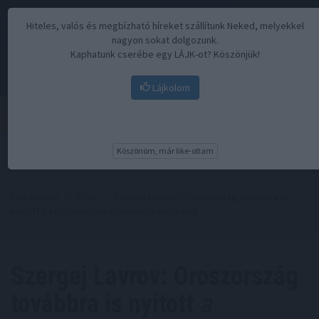
Hiteles, valós és megbízható híreket szállítunk Neked, melyekkel
nagyon sokat dolgozunk.
Kaphatunk cserébe egy LÁJK-ot? Köszönjük!
Lájkolom
Menü
Köszönöm, már like-oltam
Kezdőoldal
//
Hírek
// Szergej Lavrov: Oroszország továbbra is
nyitott a tárgyalásokra a háború lezárásáról
Szergej Lavrov: Oroszország
továbbra is nyitott
a