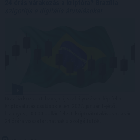
24 órás várakozás a kriptóra? Brazília
szigorítja a digitális átutalásokat
Brazília központi bankja új szabályozással lép fel a
kriptovalutás csalások ellen: 2027. január 1-jétől
bizonyos, 10 000 dollár feletti kriptoátutalásokat akár
24 órára visszatarthatnak a szolgáltatók.
2026. 08. 09. 10:00