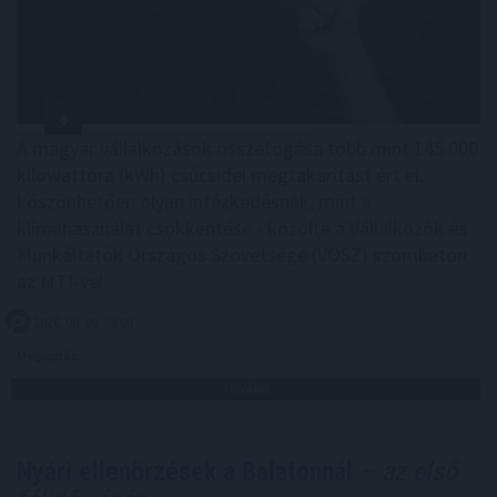
A magyar vállalkozások összefogása több mint 145 000
kilowattóra (kWh) csúcsidei megtakarítást ért el,
köszönhetően olyan intézkedésnek, mint a
klímahasználat csökkentése - közölte a Vállalkozók és
Munkáltatók Országos Szövetsége (VOSZ) szombaton
az MTI-vel.
2026. 08. 08. 19:00
Megosztás:
TOVÁBB
Nyári ellenőrzések a Balatonnál
– az első