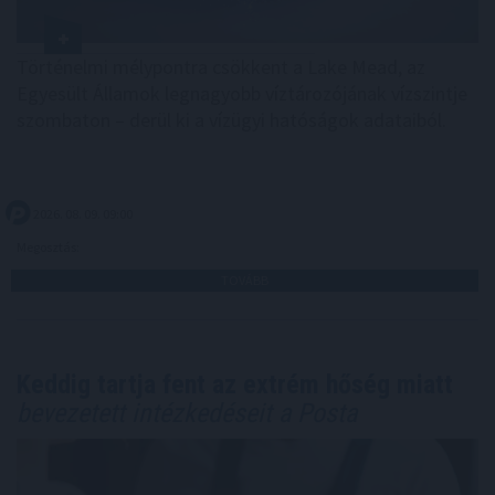
Történelmi mélypontra csökkent a Lake Mead, az
Egyesült Államok legnagyobb víztározójának vízszintje
szombaton – derül ki a vízügyi hatóságok adataiból.
2026. 08. 09. 09:00
Megosztás:
TOVÁBB
Keddig tartja fent az extrém hőség miatt
bevezetett intézkedéseit a Posta