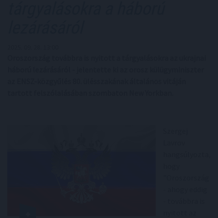
tárgyalásokra a háború
lezárásáról
2025. 09. 28. 13:00
Oroszország továbbra is nyitott a tárgyalásokra az ukrajnai
háború lezárásáról - jelentette ki az orosz külügyminiszter
az ENSZ-közgyűlés 80. ülésszakának általános vitáján
tartott felszólalásában szombaton New Yorkban.
Szergej
Lavrov
hangsúlyozta,
hogy
"Oroszország
- ahogy eddig
- továbbra is
nyitott az