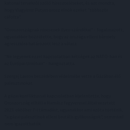
katonai tervekről szóló híreszteléseket, és azt mondta,
hogy Vlagyimir Putyin orosz elnök ezeket "többször
cáfolta".
"Oroszországnak nincsenek ilyen szándékai" - fogalmazott,
ugyanakkor hozzátette, hogy az országa elleni bármely
agresszióra határozott lesz a válasz.
"Ne legyenek ezzel kapcsolatban kétségek az NATO-ban és
az Európai Unióban" - hangoztatta.
Szergej Lavrov beszédében védelmébe vette a Gázában élő
palesztinokat.
A gázai konfliktussal kapcsolatban kijelentette, hogy
Oroszország elítéli a Hamász fegyveresei által vezetett
2023. október 7-i támadást, ugyanakkor ami azóta történik,
"a gázai palesztinok elleni brutális gyilkosságok", semmivel
nem igazolthatók.