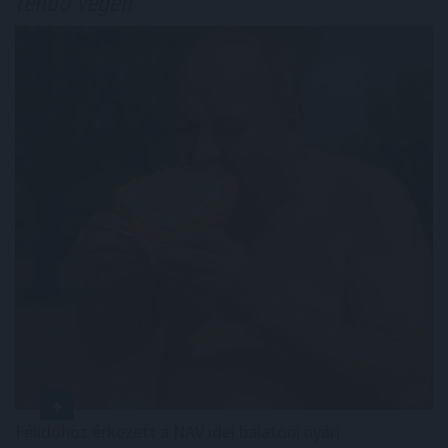
félidő végén
Félidőhöz érkezett a NAV idei balatoni nyári