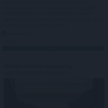
ellenőrzéssorozata. Július eleje óta a revizorok
Somogy, Veszprém és Zala vármegyében vizsgálják a
legforgalmasabb nyári szolgáltatókat. A kiemelt
akcióban húsz igazgatóság munkatársai vesznek részt,
az eddigi egyenleg: lehetne jobb is!
2026. 08. 08. 18:00
Megosztás:
TOVÁBB
Szerbia erősíteni szeretné az
együttműködést Ukrajnával