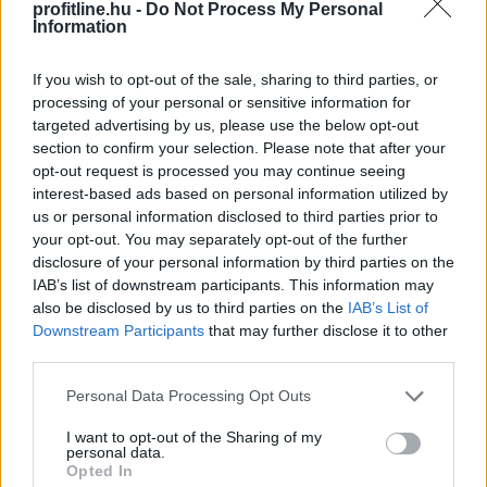
profitline.hu -
Do Not Process My Personal
Information
A Nemzeti Adó- és Vámhivatal (NAV) ma kiadta az első
hardveralapú e-pénztárgép forgalmazási engedélyét. Az
If you wish to opt-out of the sale, sharing to third parties, or
új megoldás a pénztárgéphasználatra kötelezett
processing of your personal or sensitive information for
vállalkozásokat segíti már most, két évvel az online
targeted advertising by us, please use the below opt-out
pénztárgépek végleges kivezetése előtt.
section to confirm your selection. Please note that after your
opt-out request is processed you may continue seeing
2026. 08. 09. 04:00
interest-based ads based on personal information utilized by
us or personal information disclosed to third parties prior to
Megosztás:
your opt-out. You may separately opt-out of the further
TOVÁBB
disclosure of your personal information by third parties on the
IAB’s list of downstream participants. This information may
also be disclosed by us to third parties on the
IAB’s List of
Esővizet tegyünk
a mosógépbe!
Downstream Participants
that may further disclose it to other
third parties.
Please note that this website/app uses one or more Google
Personal Data Processing Opt Outs
services and may gather and store information including but
not limited to your visit or usage behaviour. You may click to
I want to opt-out of the Sharing of my
personal data.
grant or deny consent to Google and its third-party tags to
Opted In
use your data for below specified purposes in below Google