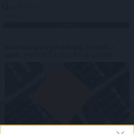
2026. 08. 09. 05:00
Megosztás:
TOVÁBB
Hardveralapú e-pénztárgép a piacon –
újabb
mérföldkő a digitális adózásban