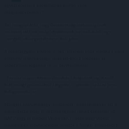
egyeztetésekre a konfliktust kiváltó okok
megszüntetéséről".
Azt hangoztatta, hogy Oroszország biztonságának,
valamint létfontosságú érdekeinek biztosításáról egy
"megbízható egyetértésre" kell jutni.
A béketárgyalás további orosz feltételei közé sorolta a kijevi
kormány fennhatósága alatt élő orosz közösség és
oroszajkúak jogainak teljes helyreállítását.
"Ezen az alapon készen állunk az Ukrajnának nyújtandó
biztonsági garanciákról tárgyalni" - jelentette ki az orosz
külügyminiszter.
Szergej Lavrov mintegy húszperces felszólalásában azt is
kijelentette, hogy Oroszország nem tervez támadást az
NATO vagy az Európai Unió ellen. Oroszország vezető
diplomatája provokációnak nevezte a Nyugat elleni orosz