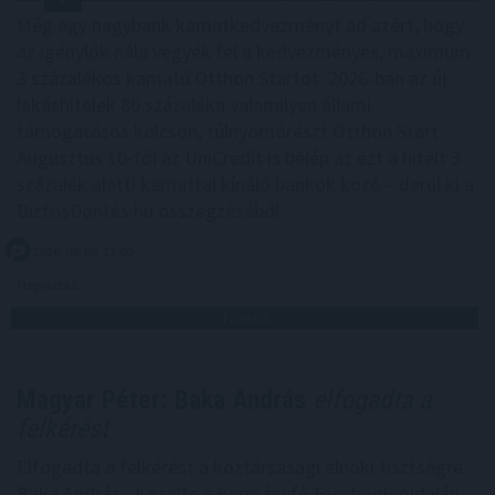
Még egy nagybank kamatkedvezményt ad azért, hogy
az igénylők nála vegyék fel a kedvezményes, maximum
3 százalékos kamatú Otthon Startot. 2026-ban az új
lakáshitelek 80 százaléka valamilyen állami
támogatásos kölcsön, túlnyomórészt Otthon Start.
Augusztus 10-től az UniCredit is belép az ezt a hitelt 3
százalék alatti kamattal kínáló bankok közé – derül ki a
BiztosDöntés.hu összegzéséből.
2026. 08. 08. 21:00
Megosztás:
TOVÁBB
Magyar Péter: Baka András
elfogadta a
felkérést
Elfogadta a felkérést a köztársasági elnöki tisztségre
Baka András - közölte a kormányfő Facebook-oldalán