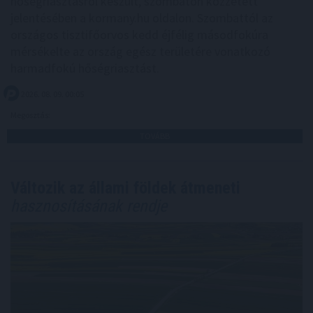
hőségriasztásról készült, szombaton közzétett
jelentésében a kormany.hu oldalon. Szombattól az
országos tisztifőorvos kedd éjfélig másodfokúra
mérsékelte az ország egész területére vonatkozó
harmadfokú hőségriasztást.
2026. 08. 09. 00:05
Megosztás:
TOVÁBB
Változik az állami földek átmeneti
hasznosításának rendje