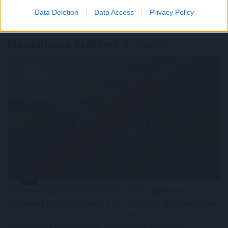
TOVÁBB
Data Deletion
Data Access
Privacy Policy
Másodfokúra csökkent
a riasztás
Szombat hajnalban helyreállt a vízszolgáltatás
Budapest III. kerületében a Jós utcában, ahol pénteken
csőtörés történt - közölte a kormány a
hőségriasztásról készült, szombaton közzétett