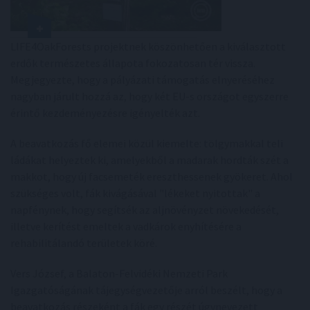
LIFE4OakForests projektnek köszönhetően a kiválasztott
erdők természetes állapota fokozatosan tér vissza.
Megjegyezte, hogy a pályázati támogatás elnyeréséhez
nagyban járult hozzá az, hogy két EU-s országot egyszerre
érintő kezdeményezésre igényelték azt.
A beavatkozás fő elemei közül kiemelte: tölgymakkal teli
ládákat helyeztek ki, amelyekből a madarak hordták szét a
makkot, hogy új facsemeték ereszthessenek gyökeret. Ahol
szükséges volt, fák kivágásával "lékeket nyitottak" a
napfénynek, hogy segítsék az aljnövényzet növekedését,
illetve kerítést emeltek a vadkárok enyhítésére a
rehabilitálandó területek köré.
Vers József, a Balaton-Felvidéki Nemzeti Park
Igazgatóságának tájegységvezetője arról beszélt, hogy a
beavatkozás részeként a fák egy részét úgynevezett