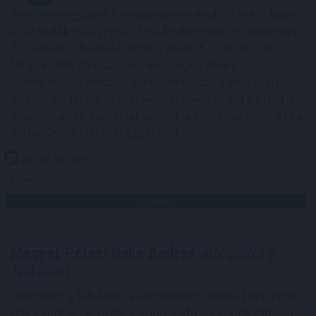
Még egy nagybank kamatkedvezményt ad azért, hogy
az igénylők nála vegyék fel a kedvezményes, maximum
3 százalékos kamatú Otthon Startot. 2026-ban az új
lakáshitelek 80 százaléka valamilyen állami
támogatásos kölcsön, túlnyomórészt Otthon Start.
Augusztus 10-től az UniCredit is belép az ezt a hitelt 3
százalék alatti kamattal kínáló bankok közé – derül ki a
BiztosDöntés.hu összegzéséből.
2026. 08. 08. 21:00
Megosztás:
TOVÁBB
Magyar Péter: Baka András
elfogadta a
felkérést
Elfogadta a felkérést a köztársasági elnöki tisztségre
Baka András - közölte a kormányfő Facebook-oldalán