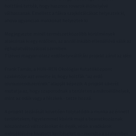
holtfává tették, hogy hasznos rovarok élőhelyévé
válhassanak. Emellett a fákra szajkótálcákat helyeztek ki,
ahova ugyancsak makkokat helyeztek ki.
Megjegyezte: minél természetközelibb körülmények
alakulnak ki egy erdőben, az annál inkább ellenállóvá válik az
éghajlatváltozással szemben.
Tízéves magyar-olasz erdőhelyreállítási projekt zárul az idén
Frank Tamás, a HUN-REN Ökológiai Kutatóközpont
szakértője azt emelte ki, hogy holtfák "az erdő
immunrendszerének" alapját képezik. A projekt sikerét
mutatja az, hogy szaporodnak a területen a mikroélőhelyek,
mint az odúk vagy a fészkek - tette hozzá.
A projekt lezárását követően folytatódik a munka az érinett
területeken, figyelemmel kísérik majd a beavatkozásnak
köszönhető változásokat és óvják, védik a vadkárok
mérséklésére hivatott kerítéseket is - mondta a szakember.