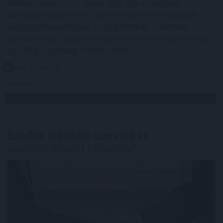
ellenőrzéssorozata. Július eleje óta a revizorok
Somogy, Veszprém és Zala vármegyében vizsgálják a
legforgalmasabb nyári szolgáltatókat. A kiemelt
akcióban húsz igazgatóság munkatársai vesznek részt,
az eddigi egyenleg: lehetne jobb is!
2026. 08. 08. 18:00
Megosztás:
TOVÁBB
Szerbia erősíteni szeretné az
együttműködést Ukrajnával