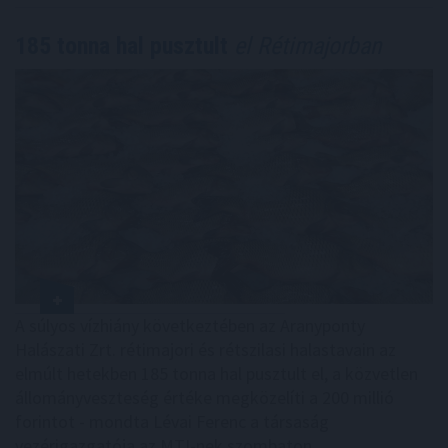
185 tonna hal pusztult
el Rétimajorban
A súlyos vízhiány következtében az Aranyponty
Halászati Zrt. rétimajori és rétszilasi halastavain az
elmúlt hetekben 185 tonna hal pusztult el, a közvetlen
állományveszteség értéke megközelíti a 200 millió
forintot - mondta Lévai Ferenc a társaság
vezérigazgatója az MTI-nek szombaton.