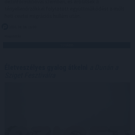
dezinformációval szemben, és erősítsék a
tényellenőrzőkkel folytatott együttműködést a múlt
heti ceutai migrációs hullám után.
2026. 08. 08. 16:00
Megosztás:
TOVÁBB
Életveszélyes gyalog átkelni
a Dunán a
Sziget Fesztiválra