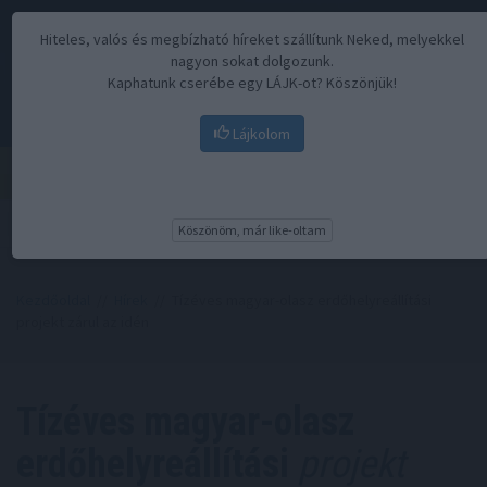
Hiteles, valós és megbízható híreket szállítunk Neked, melyekkel
nagyon sokat dolgozunk.
Kaphatunk cserébe egy LÁJK-ot? Köszönjük!
Lájkolom
Menü
Köszönöm, már like-oltam
Kezdőoldal
//
Hírek
// Tízéves magyar-olasz erdőhelyreállítási
projekt zárul az idén
Tízéves magyar-olasz
erdőhelyreállítási
projekt