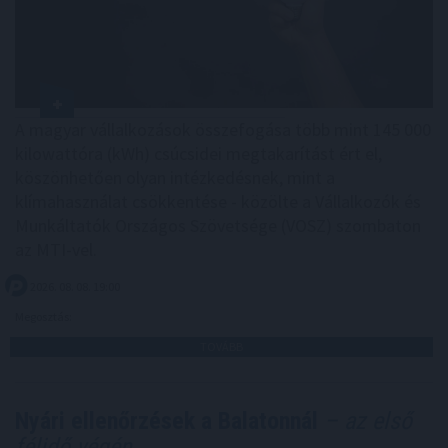
A magyar vállalkozások összefogása több mint 145 000
kilowattóra (kWh) csúcsidei megtakarítást ért el,
köszönhetően olyan intézkedésnek, mint a
klímahasználat csökkentése - közölte a Vállalkozók és
Munkáltatók Országos Szövetsége (VOSZ) szombaton
az MTI-vel.
2026. 08. 08. 19:00
Megosztás:
TOVÁBB
Nyári ellenőrzések a Balatonnál
– az első
félidő végén