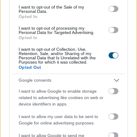
consent section.
I want to opt-out of the Sale of my
Personal Data.
Opted In
2026. 08. 09. 01:00
I want to opt-out of processing my
Megosztás:
Personal Data for Targeted Advertising.
Opted In
TOVÁBB
I want to opt-out of Collection, Use,
Retention, Sale, and/or Sharing of my
Personal Data that Is Unrelated with the
A szellemi hanyatlás kockázatának
45%-a
Purposes for which it was collected.
Opted Out
befolyásolható a WHO szerint
Google consents
I want to allow Google to enable storage
related to advertising like cookies on web or
device identifiers in apps.
I want to allow my user data to be sent to
Google for online advertising purposes.
I want to allow Google to send me