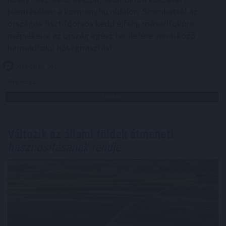
jelentésében a kormany.hu oldalon. Szombattól az
országos tisztifőorvos kedd éjfélig másodfokúra
mérsékelte az ország egész területére vonatkozó
harmadfokú hőségriasztást.
2026. 08. 09. 00:05
Megosztás:
TOVÁBB
Változik az állami földek átmeneti
hasznosításának rendje