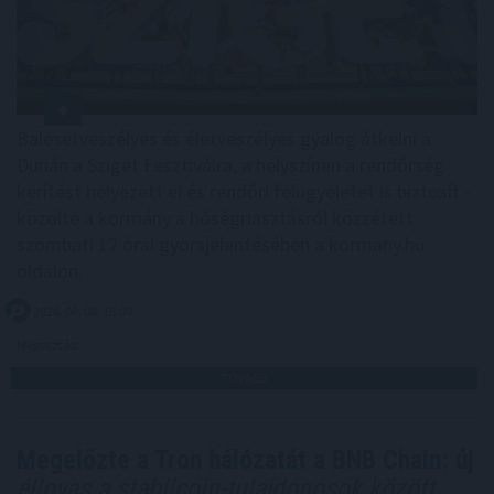
Balesetveszélyes és életveszélyes gyalog átkelni a
Dunán a Sziget Fesztiválra, a helyszínen a rendőrség
kerítést helyezett el és rendőri felügyeletet is biztosít -
közölte a kormány a hőségriasztásról közzétett
szombati 12 órai gyorsjelentésében a kormany.hu
oldalon.
2026. 08. 08. 15:00
Megosztás:
TOVÁBB
Megelőzte a Tron hálózatát a BNB Chain: új
éllovas a stabilcoin-tulajdonosok között