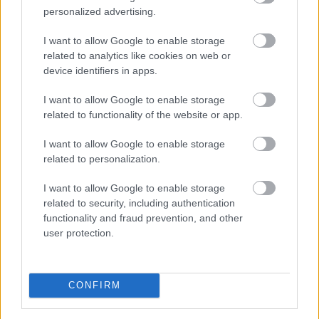
personalized advertising.
I want to allow Google to enable storage
related to analytics like cookies on web or
device identifiers in apps.
I want to allow Google to enable storage
related to functionality of the website or app.
I want to allow Google to enable storage
related to personalization.
A demencia világszerte több mint 57 millió embert
I want to allow Google to enable storage
érint, és ez a szám folyamatosan nő. Bár a betegség
related to security, including authentication
lefolyását megállító kezelés jelenleg nem áll
functionality and fraud prevention, and other
rendelkezésre, a szellemi hanyatlás kockázatának
user protection.
csökkentése a tudományos közösség szerint már most
is lehetséges.
2026. 08. 09. 00:30
CONFIRM
Megosztás: