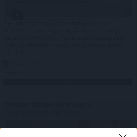
Egy korszerű háztartási légkondicionáló nem
feltétlenül számít nagy energiafalónak, ám a helytelen
használat könnyen több tízezer, szélsőséges esetben
akár 100 000 forintot meghaladó felesleges kiadást
okozhat.
2026. 08. 09. 02:00
Megosztás:
TOVÁBB
Törvényi döntés! Ennyi lesz
a
nyugdíjkorhatár 2027-ben