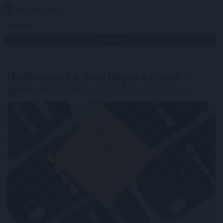
2026. 08. 09. 05:00
Megosztás:
TOVÁBB
Hardveralapú e-pénztárgép a piacon –
újabb
mérföldkő a digitális adózásban