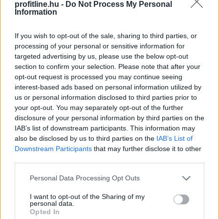
profitline.hu -
Do Not Process My Personal
Information
If you wish to opt-out of the sale, sharing to third parties, or
processing of your personal or sensitive information for
targeted advertising by us, please use the below opt-out
section to confirm your selection. Please note that after your
opt-out request is processed you may continue seeing
interest-based ads based on personal information utilized by
us or personal information disclosed to third parties prior to
your opt-out. You may separately opt-out of the further
disclosure of your personal information by third parties on the
IAB’s list of downstream participants. This information may
also be disclosed by us to third parties on the
IAB’s List of
Downstream Participants
that may further disclose it to other
third parties.
Please note that this website/app uses one or more Google
Personal Data Processing Opt Outs
Egyetlen év különbség is komoly változást jelenthet
services and may gather and store information including but
not limited to your visit or usage behaviour. You may click to
I want to opt-out of the Sharing of my
annak, aki már a nyugdíjba vonulását tervezi.
personal data.
grant or deny consent to Google and its third-party tags to
Opted In
use your data for below specified purposes in below Google