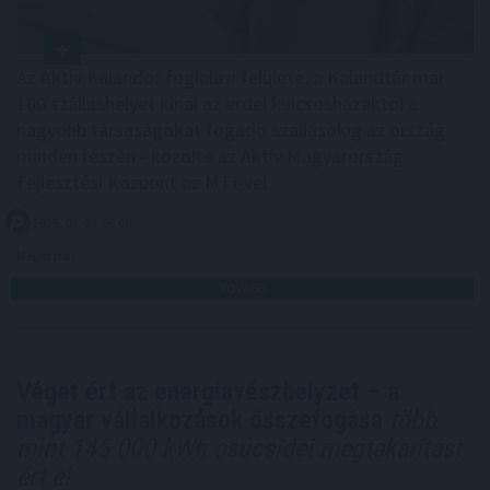
Az Aktív Kalandor foglalási felülete, a Kalandtár már
100 szálláshelyet kínál az erdei kulcsosházaktól a
nagyobb társaságokat fogadó szállásokig az ország
minden részén - közölte az Aktív Magyarország
Fejlesztési Központ az MTI-vel.
2026. 08. 09. 06:00
Megosztás:
TOVÁBB
Véget ért az energiavészhelyzet – a
magyar vállalkozások összefogása
több
mint 145 000 kWh csúcsidei megtakarítást
ért el