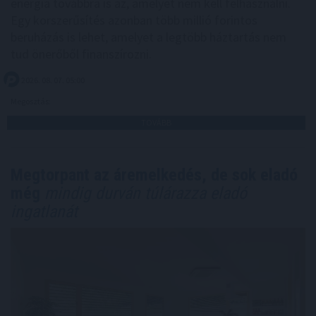
energia továbbra is az, amelyet nem kell felhasználni.
Egy korszerűsítés azonban több millió forintos
beruházás is lehet, amelyet a legtöbb háztartás nem
tud önerőből finanszírozni.
2026. 08. 07. 05:00
Megosztás:
TOVÁBB
Megtorpant az áremelkedés, de sok eladó
még
mindig durván túlárazza eladó
ingatlanát