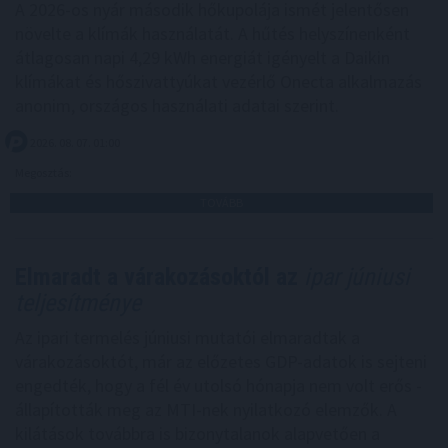
A 2026-os nyár második hőkupolája ismét jelentősen
növelte a klímák használatát. A hűtés helyszínenként
átlagosan napi 4,29 kWh energiát igényelt a Daikin
klímákat és hőszivattyúkat vezérlő Onecta alkalmazás
anonim, országos használati adatai szerint.
2026. 08. 07. 01:00
Megosztás:
TOVÁBB
Elmaradt a várakozásoktól az
ipar júniusi
teljesítménye
Az ipari termelés júniusi mutatói elmaradtak a
várakozásoktót, már az előzetes GDP-adatok is sejteni
engedték, hogy a fél év utolsó hónapja nem volt erős -
állapították meg az MTI-nek nyilatkozó elemzők. A
kilátások továbbra is bizonytalanok alapvetően a