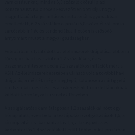
várakozásunkat, mind az 5,3 százalék körüli piaci
konszenzust. Különösen kedvezőtlen optikájú, hogy a
maginfláció a teljes inflációs mutatónál is gyorsabban
emelkedett, 6,2 százalékra a januári 5,8 százalékról, ami a
tartósabb inflációs tendenciákat illetően is erősödő
árnyomást mutat a magyar gazdaságban.
Februárban folytatódott az élelmiszerek drágulása, ebben a
főcsoportban havi szinten 1,2 százalékos, éves
összehasonlításban pedig 7,1 százalékos inflációt mért a
KSH. Az élelmiszerek esetében várható volt a további havi
drágulás, a mérték mégis meglepő, különösen az árfigyelő
rendszer kiterjesztése és a kiskereskedelmi üzletláncoknak
küldött kormányzati üzenetek fényében.
A szolgáltatások ára átlagosan 1,2 százalékkal nőtt egy
hónap alatt, ezen belül a testápolási szolgáltatások 1,6, a
járműjavítás és -karbantartás 1,5, a lakásjavítás és -
karbantartás 1,4 százalékkal került többe, mint januárban.