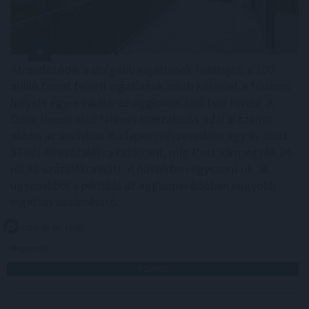
Átrendeződik a drágább ingatlanok földrajza: a 100
millió forint feletti ingatlanok iránti kereslet a főváros
helyett egyre inkább az agglomeráció felé fordul. A
Duna House első féléves tranzakciós adatai szerint
ebben az ársávban Budapest részesedése egy év alatt
57-ről 48 százalékra csökkent, míg Pest vármegyéé 24-
ről 33 százalékra nőtt. A háttérben egyszerű ok áll:
ugyanabból a pénzből az agglomerációban nagyobb
ingatlan vásárolható.
2026. 08. 06. 18:00
Megosztás:
TOVÁBB