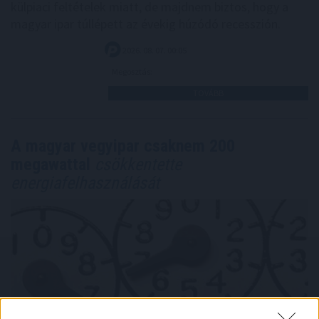
külpiaci feltételek miatt, de majdnem biztos, hogy a
magyar ipar túllépett az évekig húzódó recesszión.
2026. 08. 07. 00:05
Megosztás:
TOVÁBB
A magyar vegyipar csaknem 200
megawattal
csökkentette
energiafelhasználását