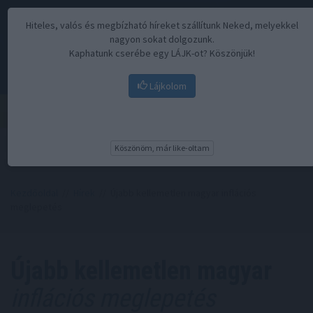
Hiteles, valós és megbízható híreket szállítunk Neked, melyekkel
nagyon sokat dolgozunk.
Kaphatunk cserébe egy LÁJK-ot? Köszönjük!
Lájkolom
Menü
Köszönöm, már like-oltam
Kezdőoldal
//
Hírek
// Újabb kellemetlen magyar inflációs
meglepetés
Újabb kellemetlen magyar
inflációs meglepetés