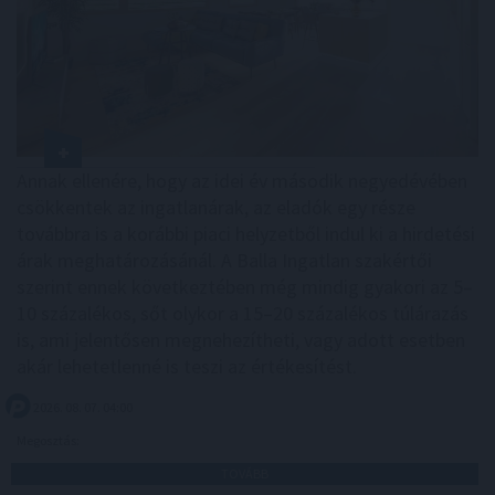
Annak ellenére, hogy az idei év második negyedévében
csökkentek az ingatlanárak, az eladók egy része
továbbra is a korábbi piaci helyzetből indul ki a hirdetési
árak meghatározásánál. A Balla Ingatlan szakértői
szerint ennek következtében még mindig gyakori az 5–
10 százalékos, sőt olykor a 15–20 százalékos túlárazás
is, ami jelentősen megnehezítheti, vagy adott esetben
akár lehetetlenné is teszi az értékesítést.
2026. 08. 07. 04:00
Megosztás:
TOVÁBB