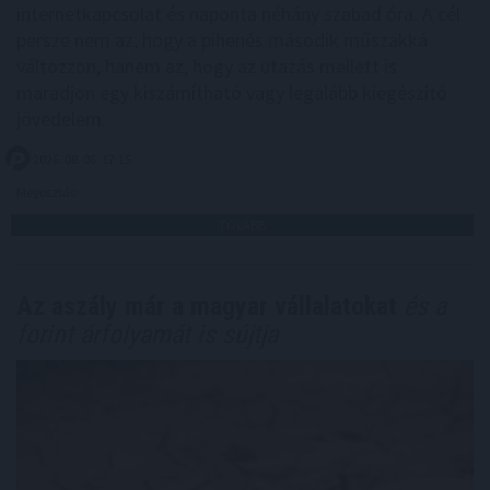
internetkapcsolat és naponta néhány szabad óra. A cél
persze nem az, hogy a pihenés második műszakká
változzon, hanem az, hogy az utazás mellett is
maradjon egy kiszámítható vagy legalább kiegészítő
jövedelem.
2026. 08. 06. 17:15
Megosztás:
TOVÁBB
Az aszály már a magyar vállalatokat
és a
forint árfolyamát is sújtja