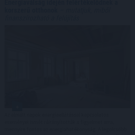
Energiaválság idején felértékelődnek a
korszerű otthonok
– mutatjuk, miből
finanszírozható a felújítás
Az elmúlt napok energiaellátással kapcsolatos
eseményei ismét ráirányították a figyelmet arra,
mennyire fontos az energiahatékonyság. A legolcsóbb