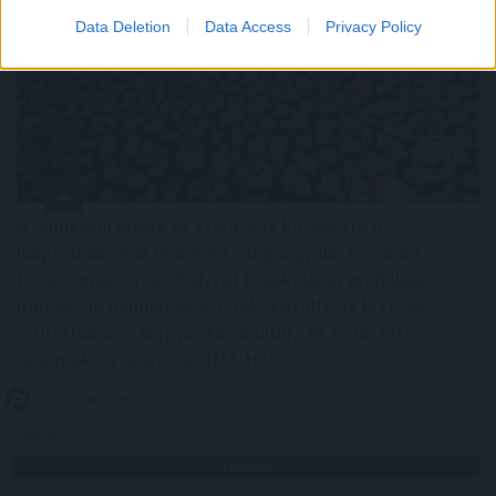
Data Deletion
Data Access
Privacy Policy
A rendkívüli hőség és szárazság közepette a
halgazdálkodók már nem a legnagyobb hozamra
törekszenek, a vészhelyzet kialakulását próbálják
megelőzni minden eszközzel - közölte az MTI-vel
csütörtökön a Magyar Akvakultúra és Halászati
Szakmaközi Szervezet (MA-HAL).
2026. 08. 06. 21:00
Megosztás:
TOVÁBB