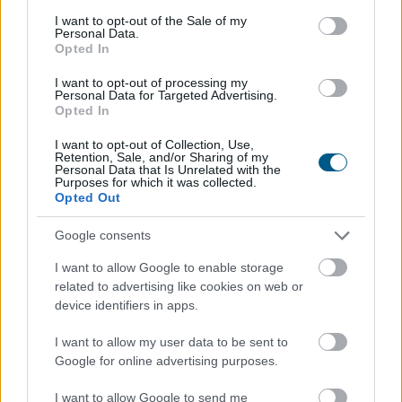
Így változtatja meg a fizetésemelési
consent section.
I want to opt-out of the Sale of my
tárgyalásokat a bértranszparencia
Personal Data.
Opted In
I want to opt-out of processing my
Personal Data for Targeted Advertising.
Opted In
I want to opt-out of Collection, Use,
Retention, Sale, and/or Sharing of my
Personal Data that Is Unrelated with the
Purposes for which it was collected.
Opted Out
Google consents
I want to allow Google to enable storage
related to advertising like cookies on web or
device identifiers in apps.
Magyarországon is új korszakot hoz az Európai Unió
I want to allow my user data to be sent to
bértranszparencia-szabályozása, amely minden
Google for online advertising purposes.
eddiginél átláthatóbbá teszi a vállalati javadalmazást: a
munkavállalók ezentúl joggal kérhetik ki
I want to allow Google to send me