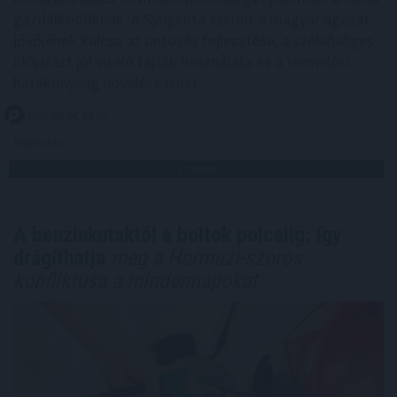
gazdálkodóknak. A Syngenta szerint a magyar ágazat
jövőjének kulcsa az öntözés fejlesztése, a szélsőséges
időjárást jól viselő fajták használata és a termelési
hatékonyság növelése lehet.
2026. 08. 06. 20:00
Megosztás:
TOVÁBB
A benzinkutaktól a boltok polcaiig: így
drágíthatja
meg a Hormuzi-szoros
konfliktusa a mindennapokat