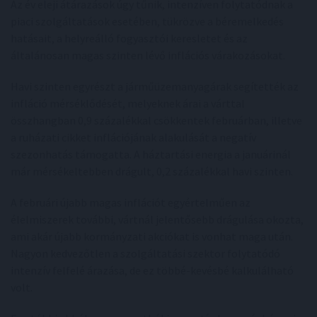
Az év eleji átárazások úgy tűnik, intenzíven folytatódnak a
piaci szolgáltatások esetében, tükrözve a béremelkedés
hatásait, a helyreálló fogyasztói keresletet és az
általánosan magas szinten lévő inflációs várakozásokat.
Havi szinten egyrészt a járműüzemanyagárak segítették az
infláció mérséklődését, melyeknek árai a várttal
összhangban 0,9 százalékkal csökkentek februárban, illetve
a ruházati cikket inflációjának alakulását a negatív
szezonhatás támogatta. A háztartási energia a januárinál
már mérsékeltebben drágult, 0,2 százalékkal havi szinten.
A februári újabb magas inflációt egyértelműen az
élelmiszerek további, vártnál jelentősebb drágulása okozta,
ami akár újabb kormányzati akciókat is vonhat maga után.
Nagyon kedvezőtlen a szolgáltatási szektor folytatódó
intenzív felfelé árazása, de ez többé-kevésbé kalkulálható
volt.