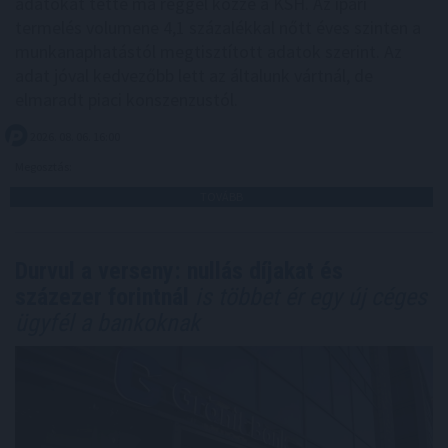
adatokat tette ma reggel közzé a KSH. Az ipari
termelés volumene 4,1 százalékkal nőtt éves szinten a
munkanaphatástól megtisztított adatok szerint. Az
adat jóval kedvezőbb lett az általunk vártnál, de
elmaradt piaci konszenzustól.
2026. 08. 06. 16:00
Megosztás:
TOVÁBB
Durvul a verseny: nullás díjakat és
százezer forintnál
is többet ér egy új céges
ügyfél a bankoknak