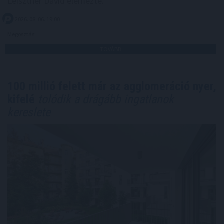
Leisztner Dávid elemezte.
2026. 08. 06. 19:00
Megosztás:
TOVÁBB
100 millió felett már az agglomeráció nyer,
kifelé
tolódik a drágább ingatlanok
kereslete