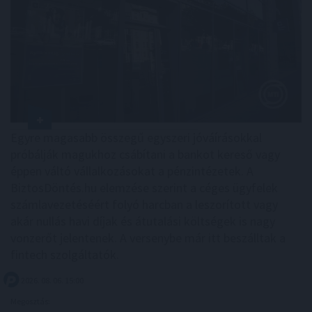
Egyre magasabb összegű egyszeri jóváírásokkal
próbálják magukhoz csábítani a bankot kereső vagy
éppen váltó vállalkozásokat a pénzintézetek. A
BiztosDöntés.hu elemzése szerint a céges ügyfelek
számlavezetéséért folyó harcban a leszorított vagy
akár nullás havi díjak és átutalási költségek is nagy
vonzerőt jelentenek. A versenybe már itt beszálltak a
fintech szolgáltatók.
2026. 08. 06. 15:00
Megosztás: