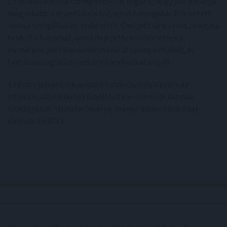
Ez utóbbi abból a szempontból is negatív, hogy pár hónapja
még inkább a dezinflációs folyamat támogatását lehetett
várni a szolgáltatási szektortól. Ehelyett újra a rossz irányba
fordult a folyamat, ami kifejezetten kellemetlen a
monetáris politikai döntéshozatal szempontjából, és
tartósan szigorú monetáris kondíciókat sugall.
Az újabb jelentősen negatív inflációs meglepetés az
inflációs előrejelzések újbóli felfelé revízióját tehetik
szükségessé. =Nyeste Orsolya, vezető makrogazdasági
elemző, ERSTE)