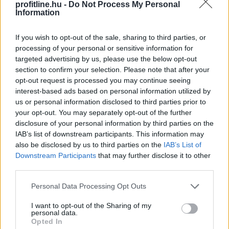
profitline.hu -
Do Not Process My Personal
Information
If you wish to opt-out of the sale, sharing to third parties, or
processing of your personal or sensitive information for
targeted advertising by us, please use the below opt-out
A Magyar Vegyipari Szövetség (MAVESZ) tagvállalatai
section to confirm your selection. Please note that after your
csaknem 200 megawattal (MW) csökkentették
opt-out request is processed you may continue seeing
villamosenergia-felhasználásukat és jelentősen
interest-based ads based on personal information utilized by
visszafogták vízfelhasználásukat is a tagoktól
us or personal information disclosed to third parties prior to
beérkezett információk alapján, ez a felhasználás-
your opt-out. You may separately opt-out of the further
disclosure of your personal information by third parties on the
csökkentés az országosan elért eredmények mintegy
IAB’s list of downstream participants. This information may
25 százalékát teszi ki - közölte a szervezet csütörtökön
also be disclosed by us to third parties on the
IAB’s List of
az MTI-vel.
Downstream Participants
that may further disclose it to other
third parties.
2026. 08. 06. 23:00
Please note that this website/app uses one or more Google
Megosztás:
Personal Data Processing Opt Outs
services and may gather and store information including but
TOVÁBB
not limited to your visit or usage behaviour. You may click to
I want to opt-out of the Sharing of my
personal data.
grant or deny consent to Google and its third-party tags to
Opted In
use your data for below specified purposes in below Google