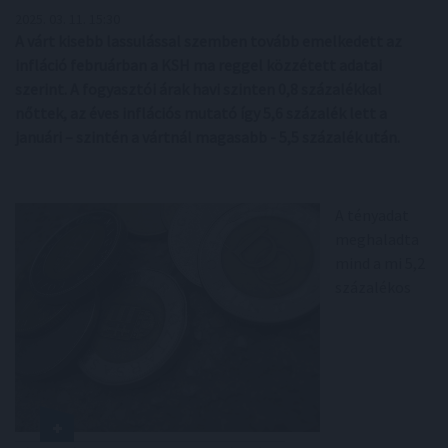
2025. 03. 11. 15:30
A várt kisebb lassulással szemben tovább emelkedett az
infláció februárban a KSH ma reggel közzétett adatai
szerint. A fogyasztói árak havi szinten 0,8 százalékkal
nőttek, az éves inflációs mutató így 5,6 százalék lett a
januári – szintén a vártnál magasabb - 5,5 százalék után.
A tényadat
meghaladta
mind a mi 5,2
százalékos