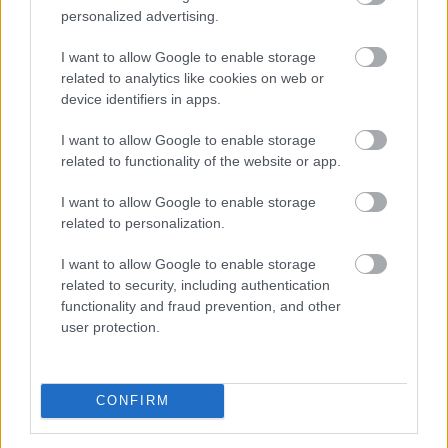
munkáltatójuktól az azonos értékű munkát végzők
personalized advertising.
átlagos bérét. A WHC szakértői arra figyelmeztetnek,
I want to allow Google to enable storage
hogy az új irányelv nemcsak a bértárgyalások
related to analytics like cookies on web or
dinamikáját változtatja meg, de komoly
device identifiers in apps.
adminisztrációs és kulturális felkészülést is megkövetel
a hazai cégektől.
I want to allow Google to enable storage
related to functionality of the website or app.
2026. 08. 06. 22:00
Megosztás:
I want to allow Google to enable storage
related to personalization.
TOVÁBB
I want to allow Google to enable storage
related to security, including authentication
A vészhelyzet elkerülésén
dolgoznak a
functionality and fraud prevention, and other
halgazdálkodók
user protection.
CONFIRM