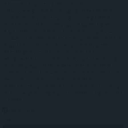
A kormány augusztus 1-jén módosította a
villamosenergia-ellátási válsághelyzet kezelésének
szabályait, ami jól mutatja, hogy az energiaellátást
érintő kockázatok kezelése egyre nagyobb figyelmet
kap szabályozói oldalról is. A rekordalacsony dunai
vízállás, a hőhullámok és az aszály egyértelművé teszik,
hogy a klímaváltozás már nem jövőbeli forgatókönyv:
kézzelfogható üzleti kockázat, amely a hazai
energiaellátástól a szabályozási környezeten át a napi
működésig egyre több területet érint. A vállalatok
számára ezért a fizikai klímakockázatok kezelése már
nem csak a szabályozói elvárásokat érintő
fenntarthatósági kérdés, hanem a működésbiztonság
és a versenyképesség alapvető feltétele – figyelmeztet
a KPMG.
2026. 08. 07. 03:00
Megosztás:
TOVÁBB