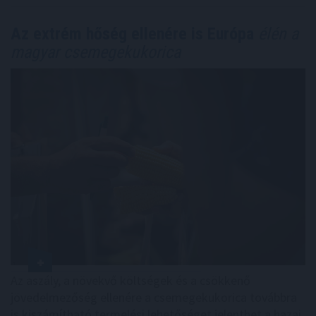
Az extrém hőség ellenére is Európa
élén a
magyar csemegekukorica
Az aszály, a növekvő költségek és a csökkenő
jövedelmezőség ellenére a csemegekukorica továbbra
is kiszámítható termelési lehetőséget jelenthet a hazai