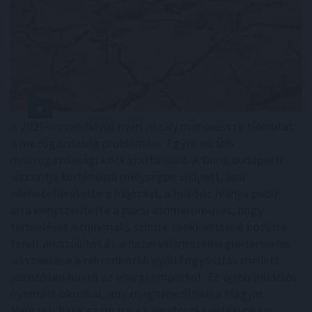
A 2026-os rendkívüli nyári aszály már messze túlmutat
a mezőgazdaság problémáin. Egyre inkább
makrogazdasági kockázattá válik. A Duna budapesti
vízszintje történelmi mélységbe süllyedt, ami
ellehetetlenítette a hajózást, a hűtővíz hiánya pedig
arra kényszerítette a paksi atomerőművet, hogy
termelését a minimális szintre csökkentse. A közútra
terelt áruszállítás és a hazai villamosenergia-termelés
visszaesése a rekordközeli nyári fogyasztás mellett
jelentősen növeli az energiaimportot. Ez újabb inflációs
nyomást okozhat, ami megnehezítheti a Magyar
Nemzeti Bank számára a kamatcsökkentési ciklus