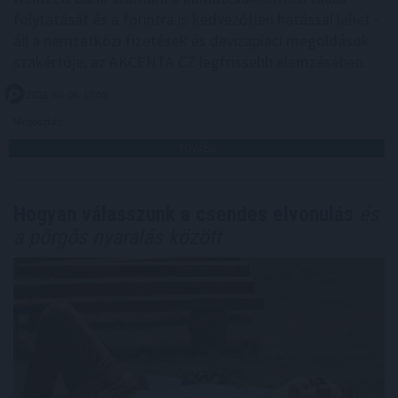
folytatását és a forintra is kedvezőtlen hatással lehet -
áll a nemzetközi fizetések és devizapiaci megoldások
szakértője, az AKCENTA CZ legfrissebb elemzésében.
2026. 08. 06. 17:00
Megosztás:
TOVÁBB
Hogyan válasszunk a csendes elvonulás
és
a pörgős nyaralás között