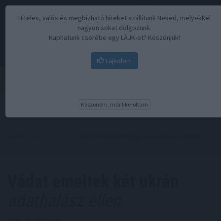
Hiteles, valós és megbízható híreket szállítunk Neked, melyekkel
nagyon sokat dolgozunk.
Kaphatunk cserébe egy LÁJK-ot? Köszönjük!
Lájkolom
Menü
Köszönöm, már like-oltam
Kezdőoldal
//
Hírek
// Vádat emeltek két ukrán adathalász ellen
Vádat emeltek két ukrán
adathalász ellen
2026. 05. 07. 18:00