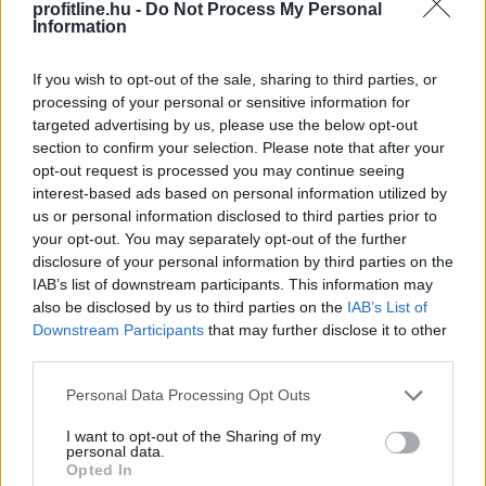
profitline.hu -
Do Not Process My Personal
Information
If you wish to opt-out of the sale, sharing to third parties, or
processing of your personal or sensitive information for
targeted advertising by us, please use the below opt-out
section to confirm your selection. Please note that after your
opt-out request is processed you may continue seeing
interest-based ads based on personal information utilized by
us or personal information disclosed to third parties prior to
your opt-out. You may separately opt-out of the further
disclosure of your personal information by third parties on the
IAB’s list of downstream participants. This information may
also be disclosed by us to third parties on the
IAB’s List of
A Nemzeti Kereskedelmi és Fogyasztóvédelmi Hatóság
Downstream Participants
that may further disclose it to other
(NKFH) a kormányhivatalok bevonásával országos
third parties.
ellenőrzést végez a nemzetközi konyhát képviselő
vendéglátóhelyeken. Az ellenőrzések célja a fogyasztók
Please note that this website/app uses one or more Google
Personal Data Processing Opt Outs
egészségének védelme, valamint annak vizsgálata,
services and may gather and store information including but
not limited to your visit or usage behaviour. You may click to
I want to opt-out of the Sharing of my
hogy az érintett vállalkozások betartják-e az
personal data.
grant or deny consent to Google and its third-party tags to
élelmiszer-biztonsági, higiéniai és fogyasztói
Opted In
use your data for below specified purposes in below Google