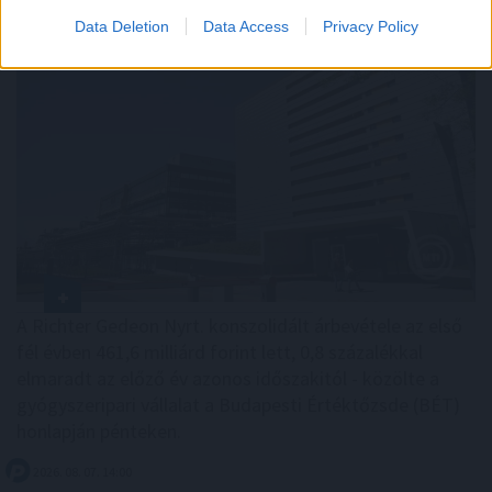
Data Deletion
Data Access
Privacy Policy
A Richter Gedeon Nyrt. konszolidált árbevétele az első
fél évben 461,6 milliárd forint lett, 0,8 százalékkal
elmaradt az előző év azonos időszakitól - közölte a
gyógyszeripari vállalat a Budapesti Értéktőzsde (BÉT)
honlapján pénteken.
2026. 08. 07. 14:00