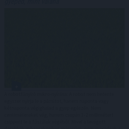
gyeped, mint valaha
A robotfűnyíró mikro-nyírása: A robot nem hetente
egyszer nyírja le a pázsitot, hanem naponta vagy
kétnaponta végighalad a gyep egészén. Nem
centimétereket vág, hanem csupán 1-2 millimétert
csippent le a fűszálak végéből. Mivel a levágott
darabkák mikroszkopikus méretűek, nem maradnak a