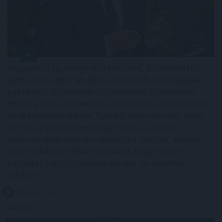
Magyarország energiaellátása stabil, az ivóvízellátás
biztosított, ezért feloldják a rendkívüli intézkedések
egy részét, ugyanakkor folyamatosan figyelemmel
kísérik a paksi atomerőmű működését, ahol a mostani
vízállásjelzések alapján "halvány esély van arra", hogy
hétfőn újraindulhat még egy turbina - közölte a
miniszterelnök pénteki sajtótájékoztatóján, amelyen
azzal vádolta az Orbán-kormányt, hogy drámai
helyzetet hagyott hátra az energia- és vízellátás
területén.
2026. 08. 07. 21:00
Megosztás: