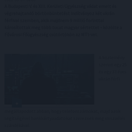
A Budapesti V. és XIII. Kerületi Ügyészség vádat emelt és
végrehajtandó börtönbüntetést indítványoz két ukrán
férfival szemben, akik majdnem 9 millió forinttal
károsítottak meg több tucat magyar sértettet - közölte a
Fővárosi Főügyészség csütörtökön az MTI-vel.
A közlemény
szerint egy 25
és egy 33 éves
ukrán férfi
megállapodott abban, hogy telefonszámokat, majd azok
segítségével bankkártyaadatokat szereznek meg visszaélés
szándékával.