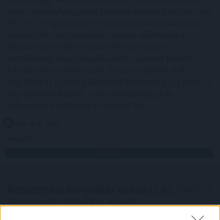
forint versenyfelügyeleti bírságot szabott ki a Hair-Line
Kft.-re – az egyik ismert, évtizedek óta működő hazai
fodrászcikk forgalmazóra – mert a vállalkozás a
területi képviseleti rendszerében korlátozta
termékeinek viszonteladási árait, valamint területi
korlátozást is alkalmazott. A viszonteladási árak
rögzítése az egyik legsúlyosabb versenyjogi jogsértés, a
cég együttműködött a versenyhatósággal és
előremutató vállalásokat ajánlott fel.
2026. 08. 07. 18:00
Megosztás:
TOVÁBB
Nemzetközi konyhákat ellenőriz az
NKFH a
kormányhivatalokkal együtt