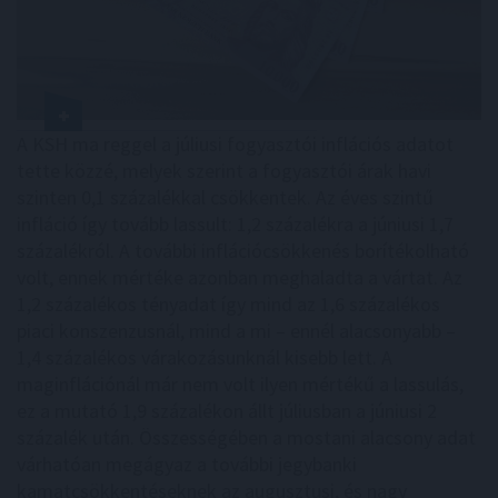
A KSH ma reggel a júliusi fogyasztói inflációs adatot
tette közzé, melyek szerint a fogyasztói árak havi
szinten 0,1 százalékkal csökkentek. Az éves szintű
infláció így tovább lassult: 1,2 százalékra a júniusi 1,7
százalékról. A további inflációcsökkenés borítékolható
volt, ennek mértéke azonban meghaladta a vártat. Az
1,2 százalékos tényadat így mind az 1,6 százalékos
piaci konszenzusnál, mind a mi – ennél alacsonyabb –
1,4 százalékos várakozásunknál kisebb lett. A
maginflációnál már nem volt ilyen mértékű a lassulás,
ez a mutató 1,9 százalékon állt júliusban a júniusi 2
százalék után. Összességében a mostani alacsony adat
várhatóan megágyaz a további jegybanki
kamatcsökkentéseknek az augusztusi, és nagy