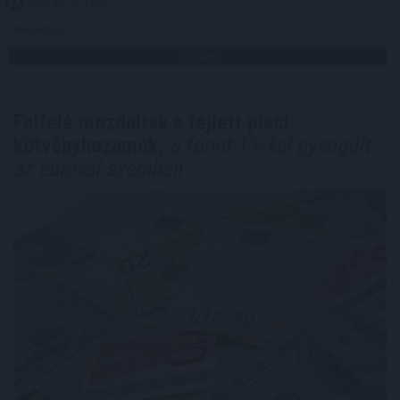
2026. 08. 07. 12:00
Megosztás:
TOVÁBB
Felfelé mozdultak a fejlett piaci
kötvényhozamok,
a forint 1%-kal gyengült
az euróval szemben