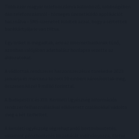
Több ezer magyar telefonszámra különböző, többségében
dán telefonszámról - tömeges üzenetküldő applikációt
használva - SMS-üzenetet küldtek azzal, hogy a sértettek
bankkártyája le van tiltva.
Egy linket is megadtak, ami az internetbankinak tűnő,
azonban valójában adathalász honlapra vezette az
áldozatokat.
A vádlottak rendszeres haszonszerzésre törekedve 2023
januárja és márciusa között 59 embert károsítottak meg,
összesen közel 9 millió forinttal.
A Budapesti V. és XIII. Kerületi Ügyészség információs
rendszer felhasználásával elkövetett csalásokkal vádolta
meg a két terheltet.
A kerületi ügyészség végrehajtandó börtönbüntetés,
valamint pénzbüntetés kiszabását indítványozza, illetve