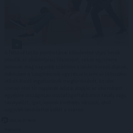
A felsőoktatási ponthatárok kihirdetése utáni hetek
jelentik az albérletpiaci főszezont, ekkor egyszerre
jelennek meg nagyobb számban a lakást kereső diákok,
miközben a tulajdonosok egy része is erre az időszakra
időzíti kiadó ingatlanának meghirdetését. Az idei
szezon első tíz napjának adatai alapján az idei roham
egyelőre országosan visszafogottabb mint tavaly vagy
tavalyelőtt. Igaz, vannak kivételes városok, ahol
nagyobb lendülettel indult a szezon.
2026. 08. 07. 08:00
Megosztás: