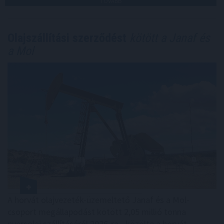
TOVÁBB
Olajszállítási szerződést
kötött a Janaf és
a Mol
A horvát olajvezeték-üzemeltető Janaf és a Mol-
csoport megállapodást kötött 2,05 millió tonna
nyersolaj szállításáról 2026-ra - közölte a horvát