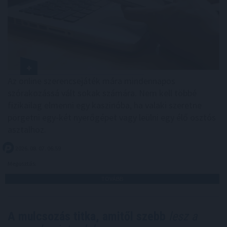
Az online szerencsejáték mára mindennapos
szórakozássá vált sokak számára. Nem kell többé
fizikailag elmenni egy kaszinóba, ha valaki szeretne
pörgetni egy-két nyerőgépet vagy leülni egy élő osztós
asztalhoz.
2026. 08. 07. 06:59
Megosztás:
TOVÁBB
A mulcsozás titka, amitől szebb
lesz a