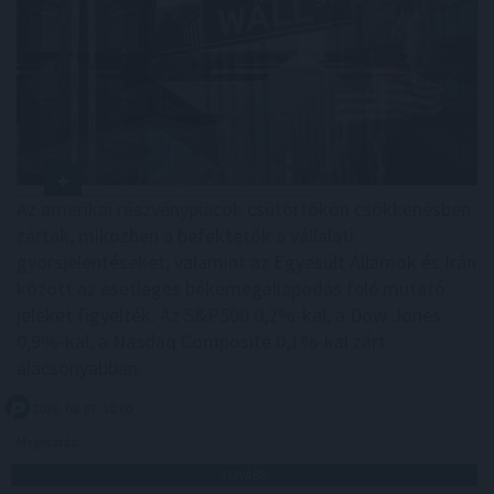
Az amerikai részvénypiacok csütörtökön csökkenésben
zártak, miközben a befektetők a vállalati
gyorsjelentéseket, valamint az Egyesült Államok és Irán
között az esetleges békemegállapodás felé mutató
jeleket figyelték. Az S&P500 0,2%-kal, a Dow Jones
0,9%-kal, a Nasdaq Composite 0,1%-kal zárt
alacsonyabban.
2026. 08. 07. 10:00
Megosztás:
TOVÁBB