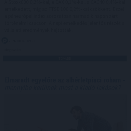
A Stoxx600 0,2%-kal, a DAX 0,1%-kal, a CAC40 0,4%-kal
emelkedett, míg az FTSE 100 0,2%-kal csökkent. Ezzel
a páneurópai index sorozatban harmadik napon zárt
történelmi csúcson. A napi emelkedés jelentős részét a
vállalati eredmények hajtották.
2026. 08. 07. 09:00
Megosztás:
TOVÁBB
Elmaradt egyelőre az albérletpiaci roham -
mennyibe kerülnek most a kiadó lakások?