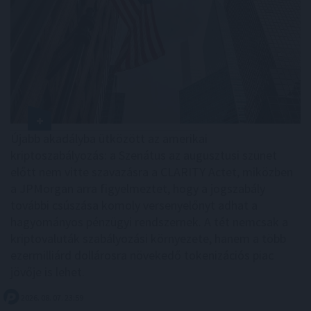
Újabb akadályba ütközött az amerikai
kriptoszabályozás: a Szenátus az augusztusi szünet
előtt nem vitte szavazásra a CLARITY Actet, miközben
a JPMorgan arra figyelmeztet, hogy a jogszabály
további csúszása komoly versenyelőnyt adhat a
hagyományos pénzügyi rendszernek. A tét nemcsak a
kriptovaluták szabályozási környezete, hanem a több
ezermilliárd dollárosra növekedő tokenizációs piac
jövője is lehet.
2026. 08. 07. 23:59