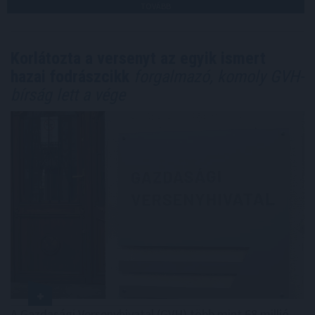
TOVÁBB
Korlátozta a versenyt az egyik ismert
hazai fodrászcikk
forgalmazó, komoly GVH-
bírság lett a vége
A Gazdasági Versenyhivatal (GVH) több mint 68 millió