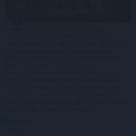
A stabilcoin APY azt mutatja meg, hogy egy
stabilcoinban elhelyezett befektetés egy év alatt
mekkora hozamot termelhet a kamatos kamat hatását
is figyelembe véve. Bár első pillantásra egyszerű
százalékos mutatónak tűnik, a háttérben hitelezési,
likviditási, kereskedési és akár derivatív piaci
mechanizmusok is működhetnek. Éppen ezért két
azonos APY-t kínáló lehetőség kockázata teljesen
eltérő lehet. Az alábbi elemzés közérthetően mutatja
be, mit jelent a stabilcoin APY, hogyan keletkezik a
hozam, milyen kockázatokkal járhat, és mire érdemes
figyelni egy ilyen ajánlat értékelésekor.
2026. 08. 07. 19:00
Megosztás: