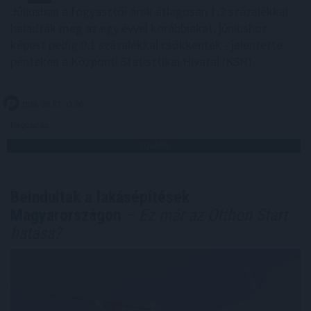
Júliusban a fogyasztói árak átlagosan 1,2 százalékkal
haladták meg az egy évvel korábbiakat, júniushoz
képest pedig 0,1 százalékkal csökkentek - jelentette
pénteken a Központi Statisztikai Hivatal (KSH).
2026. 08. 07. 13:00
Megosztás:
TOVÁBB
Beindultak a lakásépítések
Magyarországon
– Ez már az Otthon Start
hatása?