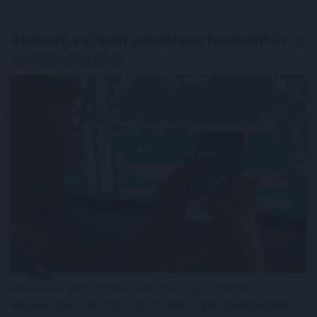
Kedvező vállalati jelentések támogatták
az
európai piacokat
Mérsékelt elmozdulásokat mutatva többnyire
emelkedtek a vezető nyugat-európai részvényindexek.