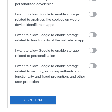
personalized advertising.
I want to allow Google to enable storage
Komoly alkalmazkodást kívánt az első félév az
related to analytics like cookies on web or
device identifiers in apps.
élelmiszer-kiskereskedelmi láncoktól és ez a második
félévben is így marad. A deflációs környezet ugyan
I want to allow Google to enable storage
mérsékelte az árakat, ez azonban nem járt együtt az
related to functionality of the website or app.
értékesítési volumenek hasonló mértékű
növekedésével - derült ki a CBA és a Penny
I want to allow Google to enable storage
értékeléséből.
related to personalization.
2026. 08. 07. 16:00
I want to allow Google to enable storage
related to security, including authentication
Megosztás:
functionality and fraud prevention, and other
TOVÁBB
user protection.
A várakozásoknak megfelelő
CONFIRM
bevételnövekedést
ért el a Richter