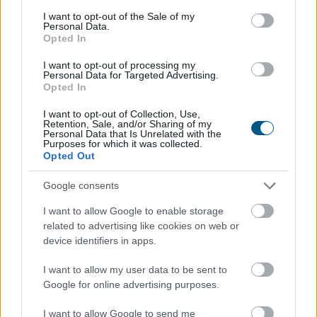
tájékoztatási előírásokat.
consent section.
I want to opt-out of the Sale of my
Personal Data.
2026. 08. 07. 17:00
Opted In
Megosztás:
I want to opt-out of processing my
TOVÁBB
Personal Data for Targeted Advertising.
Opted In
I want to opt-out of Collection, Use,
Tovább erősítenék a magyar termékek
Retention, Sale, and/or Sharing of my
Personal Data that Is Unrelated with the
jelenlétét a kereskedelmi láncok
Purposes for which it was collected.
Opted Out
Google consents
I want to allow Google to enable storage
related to advertising like cookies on web or
device identifiers in apps.
I want to allow my user data to be sent to
Google for online advertising purposes.
I want to allow Google to send me