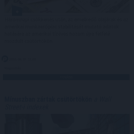
Háromnapi csökkenés után, az emelkedő olajárak és az
amerikai munkaerőpiac stabilitását mutató adatok
hatására az amerikai tízéves hozam újra felfelé
mozdult csütörtökön.
2026. 08. 07. 11:00
Megosztás:
TOVÁBB
Mínuszban zártak csütörtökön
a Wall
Street-i indexek