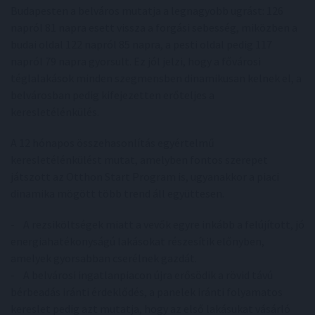
Budapesten a belváros mutatja a legnagyobb ugrást: 126
napról 81 napra esett vissza a forgási sebesség, miközben a
budai oldal 122 napról 85 napra, a pesti oldal pedig 117
napról 79 napra gyorsult. Ez jól jelzi, hogy a fővárosi
téglalakások minden szegmensben dinamikusan kelnek el, a
belvárosban pedig kifejezetten erőteljes a
keresletélénkülés.
A 12 hónapos összehasonlítás egyértelmű
keresletélénkülést mutat, amelyben fontos szerepet
játszott az Otthon Start Program is, ugyanakkor a piaci
dinamika mögött több trend áll együttesen.
- A rezsiköltségek miatt a vevők egyre inkább a felújított, jó
energiahatékonyságú lakásokat részesítik előnyben,
amelyek gyorsabban cserélnek gazdát.
- A belvárosi ingatlanpiacon újra erősödik a rövid távú
bérbeadás iránti érdeklődés, a panelek iránti folyamatos
kereslet pedig azt mutatja, hogy az első lakásukat vásárló