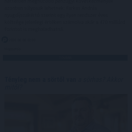
háttérben meghúzódó pénzügyi következmények
azonban súlyosak lehetnek: Farkas András
nyugdíjszakértő szerint egy ilyen rendszer éves
költsége jelenlegi értéken számolva akár a 470 milliárd
forintot is meghaladhatná.
2026. 08. 08. 02:00
Megosztás:
TOVÁBB
Tényleg nem a sörtől van
a sörhas? Akkor
mitől?