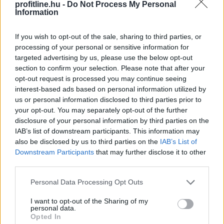
profitline.hu -
Do Not Process My Personal
Information
If you wish to opt-out of the sale, sharing to third parties, or
processing of your personal or sensitive information for
targeted advertising by us, please use the below opt-out
Míg év elején sokan attól tartottak, hogy idén is
section to confirm your selection. Please note that after your
jelentős drágulás lesz a lakáspiacon, mostanra
opt-out request is processed you may continue seeing
egyértelművé vált, hogy az árrobbanás kifulladt, és a
interest-based ads based on personal information utilized by
us or personal information disclosed to third parties prior to
piac a fokozatos normalizálódás irányába mozdult el. A
your opt-out. You may separately opt-out of the further
vásárlók közül egyre többen kivárnak, alaposabban
disclosure of your personal information by third parties on the
összehasonlítják a kínálatot, és hosszabb ideig keresik
IAB’s list of downstream participants. This information may
a megfelelő ingatlant – derül ki a legfrissebb Zenga
also be disclosed by us to third parties on the
IAB’s List of
Ingatlan Radarból. Bár 2026 júliusában tovább
Downstream Participants
that may further disclose it to other
emelkedtek a lakóingatlanok hirdetési árai, az éves
third parties.
árnövekedés üteme országosan és Budapesten is
Please note that this website/app uses one or more Google
Personal Data Processing Opt Outs
lassult, sőt van egy megyénk, ahol most olcsóbbak a
services and may gather and store information including but
meghirdetett lakóingatlanok, mint egy évvel ezelőtt.
not limited to your visit or usage behaviour. You may click to
I want to opt-out of the Sharing of my
personal data.
grant or deny consent to Google and its third-party tags to
2026. 08. 08. 06:00
Opted In
use your data for below specified purposes in below Google