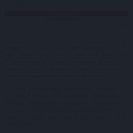
Budapesten ennél jóval látványosabb a gyorsulás: Pesten 78
napról 58 napra esett vissza az értékesítési idő, Budán pedig
95 napról mindössze 51 napra, ami több mint 40 napos
csökkenést jelent. Ez azt mutatja, hogy a fővárosi panelek,
különösen a budai oldalon, kiemelten keresetté váltak.
A használt téglalakásoknál szintén jelentős a rövidülés, de
itt a vidéki és fővárosi szegmens egyaránt dinamikusan
erősödött. Vidéken keleten 138 napról 94 napra, nyugaton
142 napról 108 napra csökkent az értékesítési idő, vagyis a
korábbi 4–5 hónapos értékesítési időszak mostanra 3 hónap
körülire rövidült.