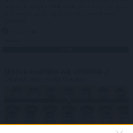
augusztus közepén indulhatnak - jelentette be az agrár-
és élelmiszer-gazdasági miniszter videóüzenetben
pénteken.
2026. 08. 08. 07:00
Megosztás:
TOVÁBB
Ebben a megyében már olcsóbbak
a
lakások, mint tavaly ilyenkor