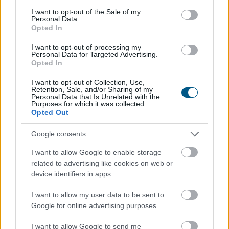
Megosztás:
consent section.
I want to opt-out of the Sale of my
Personal Data.
TOVÁBB
Opted In
I want to opt-out of processing my
Personal Data for Targeted Advertising.
Enyhén nőtt a FAO élelmiszerár-indexe az
Opted In
időjárási,
energiapiaci és geopolitikai
I want to opt-out of Collection, Use,
aggodalmak közepette
Retention, Sale, and/or Sharing of my
Personal Data that Is Unrelated with the
Purposes for which it was collected.
Opted Out
Google consents
I want to allow Google to enable storage
related to advertising like cookies on web or
device identifiers in apps.
I want to allow my user data to be sent to
Google for online advertising purposes.
I want to allow Google to send me