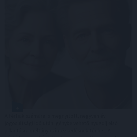
A férfiak számára is megnyitott, negyven év
jogosultsági idő után igénybe vehető nyugdíj első
pillantásra méltányos intézkedésnek tűnhet. A