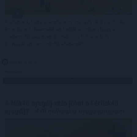
Közismert, hogy a rendszeres mozgás védi a szív- és
érrendszert. Kevesebben tudják azonban, hogy a
szellemi fittség megőrzéséhez a fizikai edzés
önmagában nem mindig elegendő .
2026. 08. 08. 03:00
Megosztás:
TOVÁBB
A Nők40 nyugdíj után jöhet a Férfiak40
nyugdíj?
- 470 milliárdos nyugdíjprogram