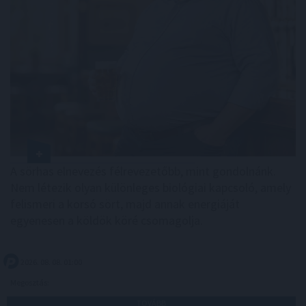
A sörhas elnevezés félrevezetőbb, mint gondolnánk.
Nem létezik olyan különleges biológiai kapcsoló, amely
felismeri a korsó sört, majd annak energiáját
egyenesen a köldök köré csomagolja.
2026. 08. 08. 01:00
Megosztás:
TOVÁBB