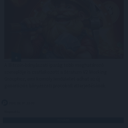
A Bitcoin-bányászati iparág több meghatározó
szereplője is csatlakozott a Stratum V2 Working
Grouphoz, ami komoly lendületet adhat az új
generációs bányászati protokoll elterjedésének.
2026. 08. 07. 23:00
Megosztás:
TOVÁBB