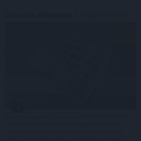
Évtizedes mélyponton
a magyar infláció
A KSH ma reggel a júliusi fogyasztói inflációs adatot
tette közzé, melyek szerint a fogyasztói árak havi
szinten 0,1 százalékkal csökkentek. Az éves szintű
infláció így tovább lassult: 1,2 százalékra a júniusi 1,7