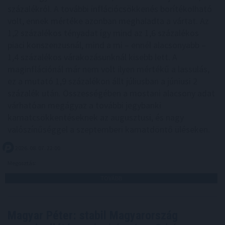
százalékról. A további inflációcsökkenés borítékolható
volt, ennek mértéke azonban meghaladta a vártat. Az
1,2 százalékos tényadat így mind az 1,6 százalékos
piaci konszenzusnál, mind a mi – ennél alacsonyabb –
1,4 százalékos várakozásunknál kisebb lett. A
maginflációnál már nem volt ilyen mértékű a lassulás,
ez a mutató 1,9 százalékon állt júliusban a júniusi 2
százalék után. Összességében a mostani alacsony adat
várhatóan megágyaz a további jegybanki
kamatcsökkentéseknek az augusztusi, és nagy
valószínűséggel a szeptemberi kamatdöntő üléseken.
2026. 08. 07. 22:00
Megosztás:
TOVÁBB
Magyar Péter: stabil Magyarország