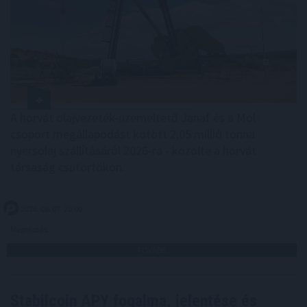
A horvát olajvezeték-üzemeltető Janaf és a Mol-
csoport megállapodást kötött 2,05 millió tonna
nyersolaj szállításáról 2026-ra - közölte a horvát
társaság csütörtökön.
2026. 08. 07. 20:00
Megosztás:
TOVÁBB
Stabilcoin APY fogalma, jelentése és