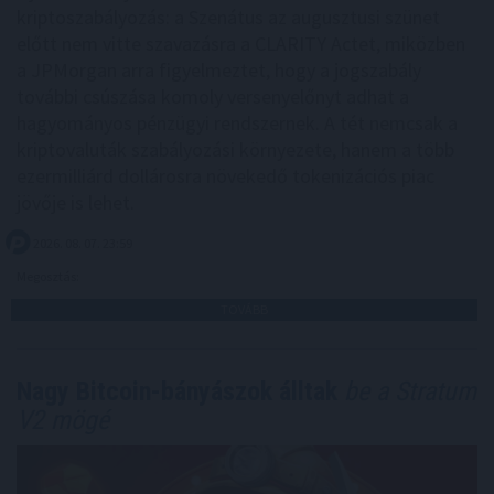
kriptoszabályozás: a Szenátus az augusztusi szünet
előtt nem vitte szavazásra a CLARITY Actet, miközben
a JPMorgan arra figyelmeztet, hogy a jogszabály
további csúszása komoly versenyelőnyt adhat a
hagyományos pénzügyi rendszernek. A tét nemcsak a
kriptovaluták szabályozási környezete, hanem a több
ezermilliárd dollárosra növekedő tokenizációs piac
jövője is lehet.
2026. 08. 07. 23:59
Megosztás:
TOVÁBB
Nagy Bitcoin-bányászok álltak
be a Stratum
V2 mögé