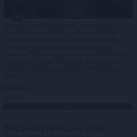
Elsőre logikus védekezésnek tűnhet saját, helyi
devizához kötött stabilcoint indítani a dolláralapú
digitális tokenek térnyerésével szemben. Az IMF szerint
azonban ez könnyen visszafelé sülhet el: a helyi
stabilcoinok akár még egyszerűbbé is tehetik a dollárba
való menekülést, különösen a feltörekvő piacokon, ahol
eleve erős a devizagyengüléstől és inflációtól való
félelem.
2026. 08. 08. 11:00
Megosztás:
TOVÁBB
Kétszázmillió forintos energetikai
fejlesztés kezdődött Békésen