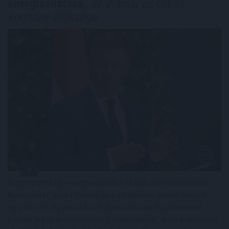
energiaellátása,
de drámai az Orbán-
kormány öröksége
Magyarország energiaellátása stabil, az ivóvízellátás
biztosított, ezért feloldják a rendkívüli intézkedések
egy részét, ugyanakkor folyamatosan figyelemmel
kísérik a paksi atomerőmű működését, ahol a mostani