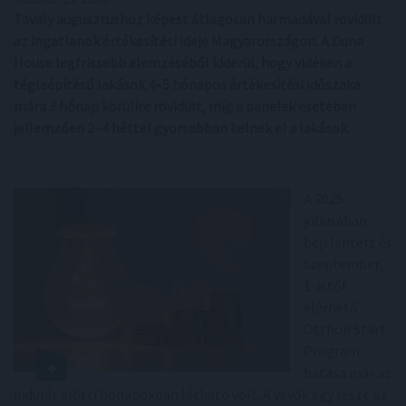
Tavaly augusztushoz képest átlagosan harmadával rövidült
az ingatlanok értékesítési ideje Magyarországon. A Duna
House legfrissebb elemzéséből kiderül, hogy vidéken a
téglaépítésű lakások 4–5 hónapos értékesítési időszaka
mára 3 hónap körülire rövidült, míg a panelek esetében
jellemzően 2–4 héttel gyorsabban kelnek el a lakások.
A 2025
júliusában
bejelentett és
szeptember
1-jétől
elérhető
Otthon Start
Program
hatása már az
indulás előtti hónapokban látható volt. A vevők egy része az