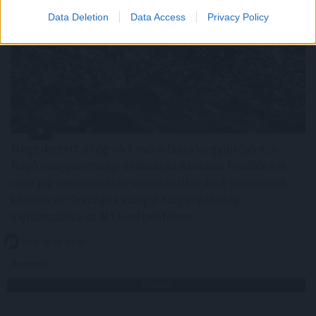
Data Deletion
Data Access
Privacy Policy
Megérkezett a rég várt eső a Duna vízgyűjtőjére, a
folyó magyarországi szakaszán azonban továbbra is
csak pár centiméteres vízszintváltozások jellemzőek -
közölte az Országos Vízügyi Főigazgatóság
sajtóosztálya az MTI-vel pénteken.
2026. 08. 08. 04:00
Megosztás:
TOVÁBB