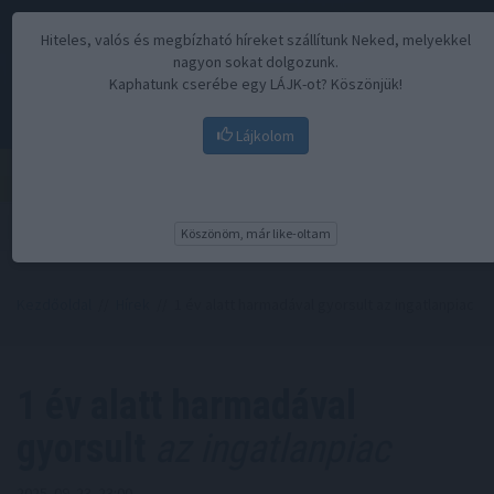
Hiteles, valós és megbízható híreket szállítunk Neked, melyekkel
nagyon sokat dolgozunk.
Kaphatunk cserébe egy LÁJK-ot? Köszönjük!
Lájkolom
Menü
Köszönöm, már like-oltam
Kezdőoldal
//
Hírek
// 1 év alatt harmadával gyorsult az ingatlanpiac
1 év alatt harmadával
gyorsult
az ingatlanpiac
2025. 09. 23. 23:00