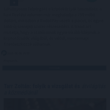
Látványosan felpörgött a kriptokártyák használata: a
havi fizetési volumen már meghaladja a 759 millió
dollárt, miközben a RedotPay vezeti a piacot, és egyre
több új szereplő szerez részesedést. A trend azt
mutatja, hogy a stabilcoinok egyre inkább kilépnek a
kriptotőzsdék világából, és valódi, mindennapi
fizetőeszközzé válhatnak.
2026. 08. 08. 09:00
Megosztás:
TOVÁBB
Tarr Zoltán: folyik a vizsgálat és
átvilágítás
a közmédiánál