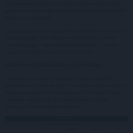
árak emelkedésétől tartva még a program indulása előtt
igyekezett vásárolni, így 2025 júniusától az értékesítési idők
látványosan rövidültek.
„Augusztusban a téglaingatlanok értékesítése már közel 50
nappal gyorsabb volt, mint 1 évvel korábban, a panelek
esetében pedig 27 napos csökkenés mérhető” – mondta
Szegő Péter, a Duna House vezető elemzője.
REGIONÁLIS ÉS SZEGMENSBELI KÜLÖNBSÉGEK
A panelpiacon a vidéki és budapesti trendek egyaránt
gyorsulást mutatnak, de eltérő mértékben. Vidéken a keleti
régióban az értékesítési idő egy év alatt 93 napról 72 napra,
nyugaton pedig 94 napról 84 napra csökkent, vagyis
jellemzően 2–3 hét rövidülés történt.