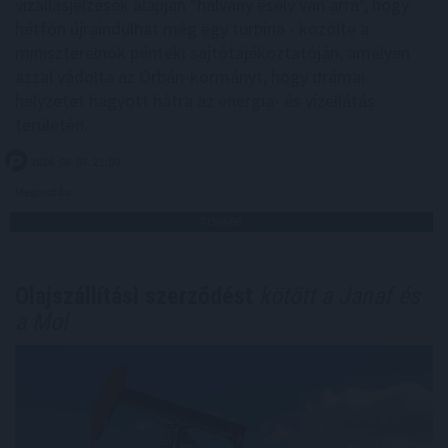
vízállásjelzések alapján "halvány esély van arra", hogy
hétfőn újraindulhat még egy turbina - közölte a
miniszterelnök pénteki sajtótájékoztatóján, amelyen
azzal vádolta az Orbán-kormányt, hogy drámai
helyzetet hagyott hátra az energia- és vízellátás
területén.
2026. 08. 07. 21:00
Megosztás:
TOVÁBB
Olajszállítási szerződést
kötött a Janaf és
a Mol