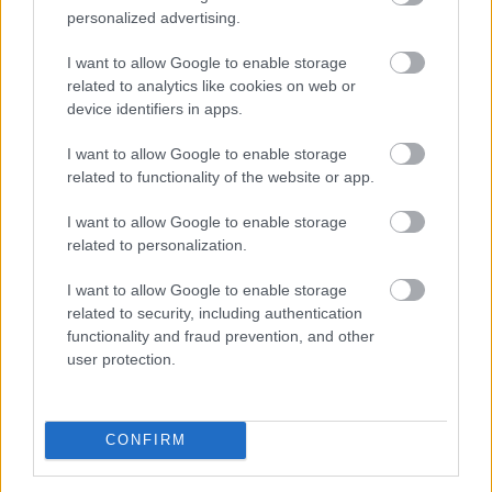
personalized advertising.
A FAO élelmiszer-alapanyagárainak referenciamutatója
I want to allow Google to enable storage
enyhén emelkedett júliusban, mivel a közelmúltbeli
related to analytics like cookies on web or
hőhullámok és az energiapiacon tapasztalható
device identifiers in apps.
dinamikák felnyomták a gabonafélék, a növényi olajok
és a cukor árát – adta hírül az ENSZ Élelmezésügyi és
I want to allow Google to enable storage
related to functionality of the website or app.
Mezőgazdasági Szervezete (FAO).
I want to allow Google to enable storage
2026. 08. 08. 05:00
related to personalization.
Megosztás:
TOVÁBB
I want to allow Google to enable storage
related to security, including authentication
functionality and fraud prevention, and other
user protection.
Megérkezett az eső a
Duna vízgyűjtőjére
CONFIRM