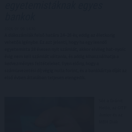
egyetemistáknak egyes
bankok
2026. 07. 06. 14:30
A diákszámlák felső határa 24–26 év, eddig az életkorig
vehetők igénybe. Ez azt jelenti, hogy ha egy leendő
egyetemista 18 évesen nyit számlát, akkor elvileg hat-nyolc
évig nem kell számlát váltania, és addig kihasználhatja a
kedvezményes feltételeket. Ilyen előny, hogy a
számlavezetési díj végig nulla forint, és a bankkártya díját az
első évben általában teljesen elengedik.
Sőt a Gránit
Hello, az OTP
Junior és az
MBH Diák