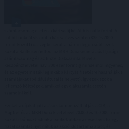
számlacsomag esetén a kártyadíj később is nulla forint. A
többi banknál viszont a kártya éves szinten 835 és 7000
forint közötti összegbe kerül: a három legolcsóbb ezek
közül a Raiffeisen Yelloo, az MBH Duna Generációs Ifjúsági
számlacsomag és az Erste Diákszámla. Mivel a
készpénzfelvétel havi 300 ezer forintig mindenhol ingyenes,
és az egyetemisták leginkább kártyás fizetésre használják a
számlájukat (például átutalás helyett), így ezek azok a
jellemző költségek, amikkel egy diákszámla esetén
számolni kell.
Ezeket a díjakat juttatások kompenzálhatják: a CIB, a
MagNet és az MBH Duna kivételével 20.000 és 100.000 forint
közötti bónuszt adnak a bankok abban az esetben, ha egy
fiatal számlát nyit náluk az akció időtartama alatt, és