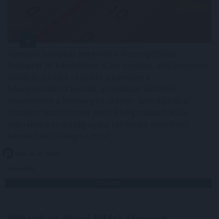
Szombat hajnalban helyreállt a vízszolgáltatás
Budapest III. kerületében a Jós utcában, ahol pénteken
csőtörés történt - közölte a kormány a
hőségriasztásról készült, szombaton közzétett
jelentésében a kormany.hu oldalon. Szombattól az
országos tisztifőorvos kedd éjfélig másodfokúra
mérsékelte az ország egész területére vonatkozó
harmadfokú hőségriasztást.
2026. 08. 09. 00:05
Megosztás:
TOVÁBB