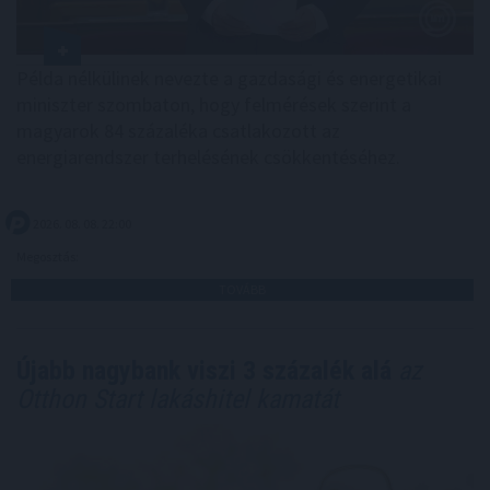
Példa nélkülinek nevezte a gazdasági és energetikai
miniszter szombaton, hogy felmérések szerint a
magyarok 84 százaléka csatlakozott az
energiarendszer terhelésének csökkentéséhez.
2026. 08. 08. 22:00
Megosztás:
TOVÁBB
Újabb nagybank viszi 3 százalék alá
az
Otthon Start lakáshitel kamatát