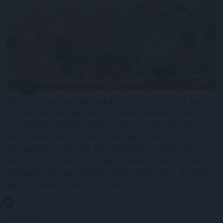
Még egy nagybank kamatkedvezményt ad azért, hogy
az igénylők nála vegyék fel a kedvezményes, maximum
3 százalékos kamatú Otthon Startot. 2026-ban az új
lakáshitelek 80 százaléka valamilyen állami
támogatásos kölcsön, túlnyomórészt Otthon Start.
Augusztus 10-től az UniCredit is belép az ezt a hitelt 3
százalék alatti kamattal kínáló bankok közé – derül ki a
BiztosDöntés.hu összegzéséből.
2026. 08. 08. 21:00
Megosztás: