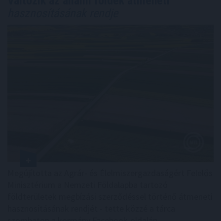
Változik az állami földek átmeneti
hasznosításának rendje
Megújította az Agrár- és Élelmiszergazdaságért Felelős
Minisztérium a Nemzeti Földalapba tartozó
földterületek megbízási szerződéssel történő átmeneti
hasznosításának rendjét - tette közzé a tárca
szombaton a kormány Facebook-oldalán.