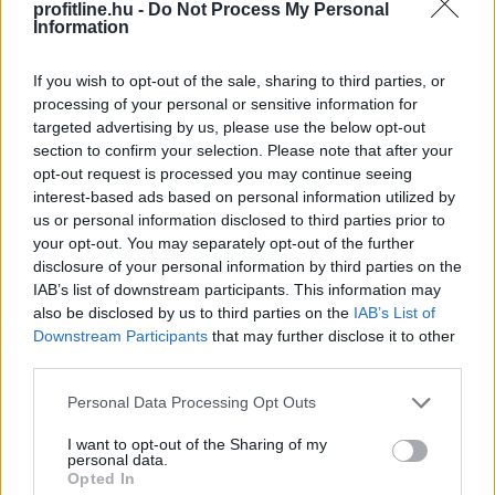
esővízhasznosító rendszerrel egy családi ház
profitline.hu -
Do Not Process My Personal
Information
vezetékesvíz-fogyasztásának akár 57 százaléka is
kiváltható.
If you wish to opt-out of the sale, sharing to third parties, or
2026. 08. 09. 03:00
processing of your personal or sensitive information for
targeted advertising by us, please use the below opt-out
Megosztás:
section to confirm your selection. Please note that after your
TOVÁBB
opt-out request is processed you may continue seeing
interest-based ads based on personal information utilized by
us or personal information disclosed to third parties prior to
100.000 forint is lehet a klíma otthoni
your opt-out. You may separately opt-out of the further
disclosure of your personal information by third parties on the
költsége, ha rosszul van beállítva?
IAB’s list of downstream participants. This information may
also be disclosed by us to third parties on the
IAB’s List of
Downstream Participants
that may further disclose it to other
third parties.
Please note that this website/app uses one or more Google
Personal Data Processing Opt Outs
services and may gather and store information including but
not limited to your visit or usage behaviour. You may click to
I want to opt-out of the Sharing of my
personal data.
grant or deny consent to Google and its third-party tags to
Opted In
use your data for below specified purposes in below Google