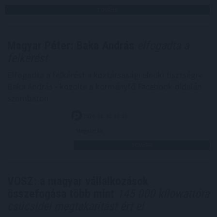
TOVÁBB
Magyar Péter: Baka András
elfogadta a
felkérést
Elfogadta a felkérést a köztársasági elnöki tisztségre
Baka András - közölte a kormányfő Facebook-oldalán
szombaton.
2026. 08. 08. 20:00
Megosztás:
TOVÁBB
VOSZ: a magyar vállalkozások
összefogása több mint
145 000 kilowattóra
csúcsidei megtakarítást ért el