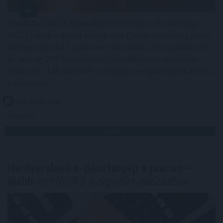
A Vállalkozók és Munkáltatók Országos Szövetsége
(VOSZ) által indított Vállalkozói Energiaösszefogáshoz
néhány nap alatt csaknem 350 vállalkozás csatlakozott
az ország 202 településéről, és vállalásaik összesen
több mint 145 000 kWh csúcsidei energiamegtakarítást
jelentettek.
2026. 08. 09. 05:00
Megosztás:
TOVÁBB
Hardveralapú e-pénztárgép a piacon –
újabb
mérföldkő a digitális adózásban