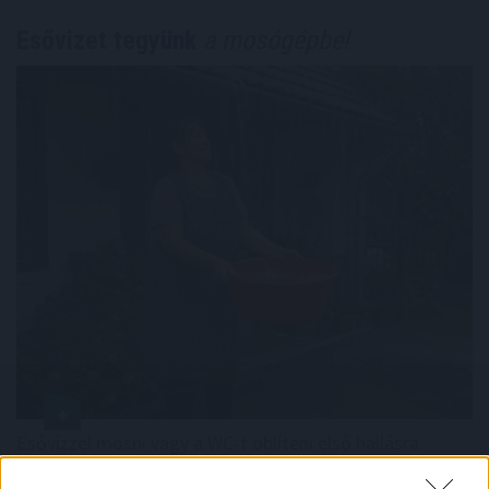
Esővizet tegyünk
a mosógépbe!
Esővízzel mosni vagy a WC-t öblíteni első hallásra
szokatlannak tűnhet, pedig egy megfelelően kialakított