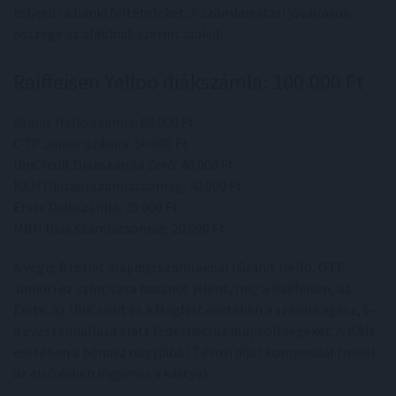
teljesíti a banki feltételeket. A számlanyitási jóváírások
összege az alábbiak szerint alakul:
Raiffeisen Yelloo diákszámla: 100.000 Ft
Gránit Hello számla: 60.000 Ft
OTP Junior számla: 50.000 Ft
UniCredit Diákszámla Zéró: 40.000 Ft
K&H Ifjúsági számlacsomag: 40.000 Ft
Erste Diákszámla: 25.000 Ft
MBH Diák számlacsomag: 20.000 Ft
A végig 0 forint alapdíjú számláknál (Gránit Hello, OTP
Junior) ez színtiszta hasznot jelent, míg a Raiffeisen, az
Erste, az UniCredit és a MagNet esetében a számla egész, 6–
8 éves fennállása alatt fedezheti az alapköltségeket. A K&H
esetében a bónusz nagyjából 7 évnyi díjat kompenzál (mivel
az első évben ingyenes a kártya).