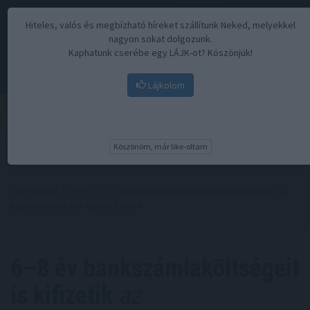
Hiteles, valós és megbízható híreket szállítunk Neked, melyekkel
nagyon sokat dolgozunk.
Kaphatunk cserébe egy LÁJK-ot? Köszönjük!
Lájkolom
Menü
Köszönöm, már like-oltam
Kezdőoldal
//
Hírek
// 6–8 év bankszámlaköltségeit is kifizetik az
egyetemistáknak egyes bankok
6–8 év bankszámlaköltségeit
is kifizetik
az