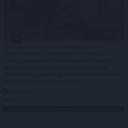
Félidőhöz érkezett a NAV idei balatoni nyári
ellenőrzéssorozata. Július eleje óta a revizorok
Somogy, Veszprém és Zala vármegyében vizsgálják a
legforgalmasabb nyári szolgáltatókat. A kiemelt
akcióban húsz igazgatóság munkatársai vesznek részt,
az eddigi egyenleg: lehetne jobb is!
2026. 08. 08. 18:00
Megosztás:
TOVÁBB