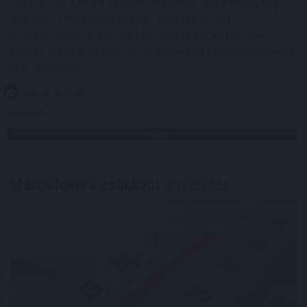
érint, és ez a szám folyamatosan nő. Bár a betegség
lefolyását megállító kezelés jelenleg nem áll
rendelkezésre, a szellemi hanyatlás kockázatának
csökkentése a tudományos közösség szerint már most
is lehetséges.
2026. 08. 09. 00:30
Megosztás:
TOVÁBB
Másodfokúra csökkent
a riasztás