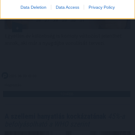
Data Deletion
Data Access
Privacy Policy
Egyetlen év különbség is komoly változást jelenthet
annak, aki már a nyugdíjba vonulását tervezi.
2026. 08. 09. 01:00
Megosztás:
TOVÁBB
A szellemi hanyatlás kockázatának
45%-a
befolyásolható a WHO szerint