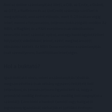
Ami az online számlanyitást illeti, a CIB, az Erste, a Gránit,
az OTP, a Raiffeisen és az UniCredit számlája szelfivel is
megnyitható, ami azért előnyös, mert 0-24 órában végig
lehet menni a folyamaton, teljesen önkiszolgáló módon. Az
MBH, a MagNet és a K&H esetében csak videóbankon
keresztül lehet számlát nyitni, ami egy banki ügyintézővel
folytatott videóhívást jelent, ezért meghatározott
idősávhoz kötött. Az MBH Duna esetében a számlanyitás
csak személyesen, bankfiókban lehetséges.
Hol a buktató?
Igazi buktató nincs, mivel a számlanyitási jóváírás
megszerzéséhez csak néhány egyszerű feltételt kell
teljesíteni, és természetesen figyelni kell rá, hogy a
promóció meddig érvényes (azaz meddig kell megnyitni a
számlát). Ezen kívül a bankok tanulói vagy hallgatói
jogviszony igazolását várhatják el (például érvényes