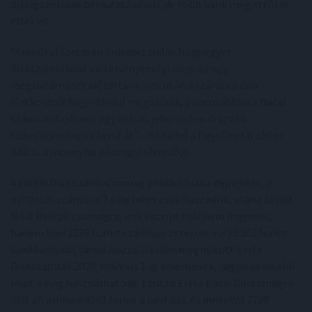
diákigazolvány bemutatásával), de több bank még ettől is
eltekint.
“Amiről előzetesen érdemes tudni, hogy egyes
diákszámláknak van érvényességi ideje: ez egy
meghatározott időtartam, ami után a számla a diák
életkorától függetlenül megszűnik, pontosabban a fiatal
számlatulajdonos egy másik, jellemzően drágább
számlacsomagba kerül át” – hívta fel a figyelmet Richter
Ádám, a money.hu pénzügyi elemzője.
Az MBH Diák számlacsomag például hiába díjmentes, a
nyitástól számítva 2 évig lehet csak használni, utána átvált
MBH Belépő csomagra, ami viszont már nem ingyenes,
hanem havi 1239 forint számlavezetési és évi 10.203 forint
bankkártyadíj társul hozzá. Az idén megnyitott Erste
Diákszámlák 2029. március 1-ig érvényesek, vagyis kevesebb
mint 3 évig használhatóak. Ezután Erste Bázis Díjcsomagra
vált át, aminek 4103 forint a havi díja, és innentől 7798