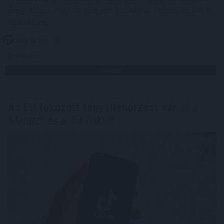
Belgrádban, miután tárgyalt Volodimir Zelenszkij ukrán
államfővel.
2026. 08. 08. 17:00
Megosztás:
TOVÁBB
Az EU fokozott tényellenőrzést vár
el a
Metától és a TikToktól