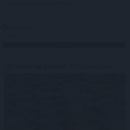
társaság a honlapján szombaton.
2026. 08. 09. 08:00
Megosztás:
TOVÁBB
185 tonna hal pusztult
el Rétimajorban