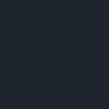
forintot kell fizetni évente a Visa bankkártyáért. Így már az
Erste nyitási bónusza sem kilenc, hanem csak nagyjából az
első három év költségeit képes kompenzálni.
A többi diákszámlánál ilyen korlátozás nincs, csak a 24–26
éves felső életkori határt veszik figyelembe. A Gránit Hello
esetében még ezt sem: ez a számla korlátlanul
megtartható, mivel nem kifejezetten diákszámla (a Gránit
Bank egy ideje nem forgalmaz kimondottan diákszámlát),
bárki megnyithatja, ennek ellenére hosszú távon is
díjmentesen fenntartható. Igaz, ingyenesen csak
mobilfizetésre használható virtuális kártya jár hozzá, a
fizikai kártyáért már évi 2990 forintot kell fizetni.