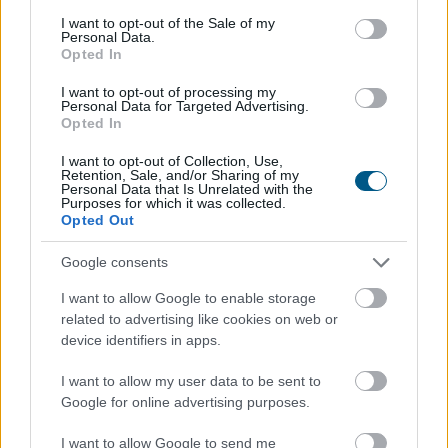
consent section.
I want to opt-out of the Sale of my
Personal Data.
Opted In
I want to opt-out of processing my
Personal Data for Targeted Advertising.
Opted In
I want to opt-out of Collection, Use,
Retention, Sale, and/or Sharing of my
Personal Data that Is Unrelated with the
Purposes for which it was collected.
Opted Out
Egy korszerű háztartási légkondicionáló nem
Google consents
feltétlenül számít nagy energiafalónak, ám a helytelen
I want to allow Google to enable storage
használat könnyen több tízezer, szélsőséges esetben
related to advertising like cookies on web or
akár 100 000 forintot meghaladó felesleges kiadást
device identifiers in apps.
okozhat.
I want to allow my user data to be sent to
2026. 08. 09. 02:00
Google for online advertising purposes.
Megosztás:
I want to allow Google to send me