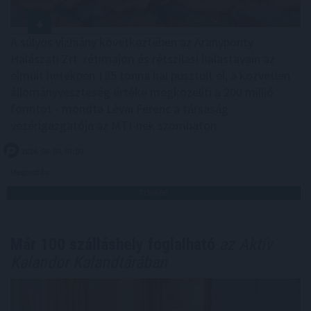
A súlyos vízhiány következtében az Aranyponty
Halászati Zrt. rétimajori és rétszilasi halastavain az
elmúlt hetekben 185 tonna hal pusztult el, a közvetlen
állományveszteség értéke megközelíti a 200 millió
forintot - mondta Lévai Ferenc a társaság
vezérigazgatója az MTI-nek szombaton.
2026. 08. 09. 07:00
Megosztás:
TOVÁBB
Már 100 szálláshely foglalható
az Aktív
Kalandor Kalandtárában