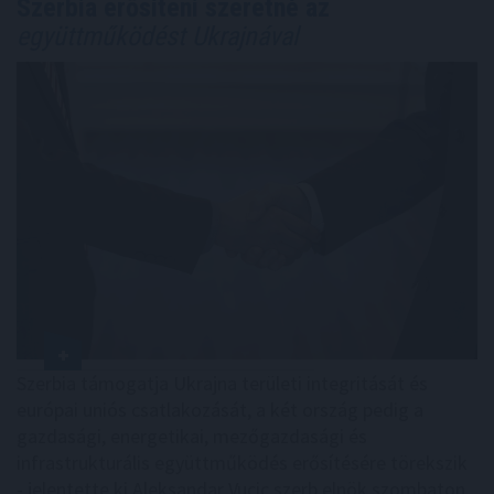
Szerbia erősíteni szeretné az
együttműködést Ukrajnával
Szerbia támogatja Ukrajna területi integritását és
európai uniós csatlakozását, a két ország pedig a
gazdasági, energetikai, mezőgazdasági és
infrastrukturális együttműködés erősítésére törekszik
- jelentette ki Aleksandar Vucic szerb elnök szombaton