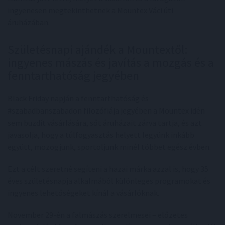
ingyenesen megtekinthetnek a Mountex Váci úti
áruházában.
Születésnapi ajándék a Mountextől:
ingyenes mászás és javítás a mozgás és a
fenntarthatóság jegyében
Black Friday napján a fenntarthatóság és
#szabadbanszabadon filozófiája jegyében a Mountex idén
sem buzdít vásárlására, sőt áruházait zárva tartja, és azt
javasolja, hogy a túlfogyasztás helyett legyünk inkább
együtt, mozogjunk, sportoljunk minél többet egész évben.
Ezt a célt szeretné segíteni a hazai márka azzal is, hogy 35
éves születésnapja alkalmából különleges programokat és
ingyenes lehetőségeket kínál a vásárlóknak.
November 29-én a falmászás szerelmesei – előzetes