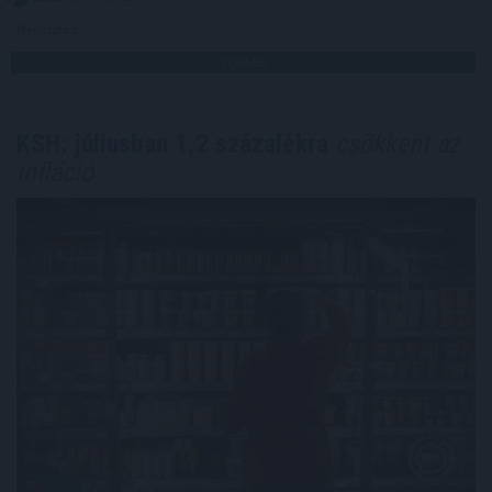
Megosztás:
TOVÁBB
KSH: júliusban 1,2 százalékra
csökkent az
infláció