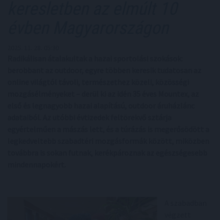
keresletben az elmúlt 10
évben Magyarországon
2025. 11. 28. 05:30
Radikálisan átalakultak a hazai sportolási szokások:
berobbant az outdoor, egyre többen keresik tudatosan az
online világtól távoli, természethez közeli, közösségi
mozgásélményeket – derül ki az idén 35 éves Mountex, az
első és legnagyobb hazai alapítású, outdoor áruházlánc
adataiból. Az utóbbi évtizedek feltörekvő sztárja
egyértelműen a mászás lett, és a túrázás is megerősödött a
legkedveltebb szabadtéri mozgásformák között, miközben
továbbra is sokan futnak, kerékpároznak az egészségesebb
mindennapokért.
A szabadban
végzett