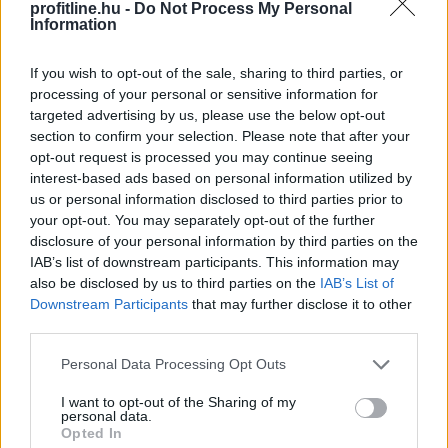
profitline.hu -
Do Not Process My Personal
Information
If you wish to opt-out of the sale, sharing to third parties, or
processing of your personal or sensitive information for
targeted advertising by us, please use the below opt-out
section to confirm your selection. Please note that after your
opt-out request is processed you may continue seeing
interest-based ads based on personal information utilized by
us or personal information disclosed to third parties prior to
Az első félévben 22 százalékkal több lakás épült, mint
your opt-out. You may separately opt-out of the further
egy évvel korábban, a kiadott építési engedélyek száma
disclosure of your personal information by third parties on the
pedig még nagyobb, 29 százalékos ugrást mutatott –
IAB’s list of downstream participants. This information may
derül ki a Központi Statisztikai Hivatal (KSH) friss
also be disclosed by us to third parties on the
IAB’s List of
Downstream Participants
that may further disclose it to other
adataiból. A beszámoló szerint az első negyedév volt
third parties.
kiemelkedő, a másodikban már sokkal kisebb
mértékben élénkült a piac. A statisztika alapján
Please note that this website/app uses one or more Google
Personal Data Processing Opt Outs
folytatódott az eddigi tendencia: az Otthon Start
services and may gather and store information including but
Program érezhetően fellendítette a keresletet, ezt
not limited to your visit or usage behaviour. You may click to
I want to opt-out of the Sharing of my
personal data.
grant or deny consent to Google and its third-party tags to
igyekszik most lekövetni a kínálat is.
Opted In
use your data for below specified purposes in below Google