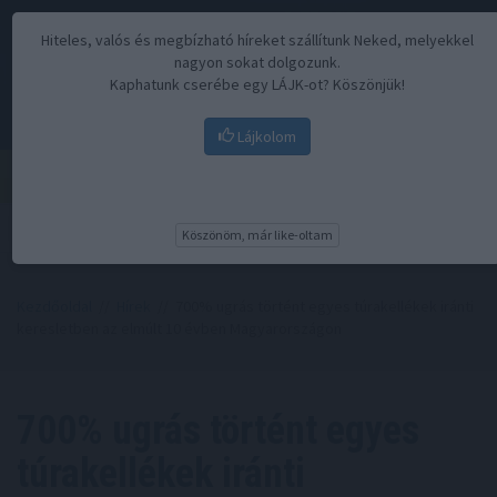
Hiteles, valós és megbízható híreket szállítunk Neked, melyekkel
nagyon sokat dolgozunk.
Kaphatunk cserébe egy LÁJK-ot? Köszönjük!
Lájkolom
Menü
Köszönöm, már like-oltam
Kezdőoldal
//
Hírek
// 700% ugrás történt egyes túrakellékek iránti
keresletben az elmúlt 10 évben Magyarországon
700% ugrás történt egyes
túrakellékek iránti