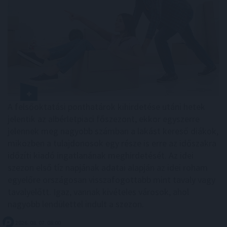
A felsőoktatási ponthatárok kihirdetése utáni hetek
jelentik az albérletpiaci főszezont, ekkor egyszerre
jelennek meg nagyobb számban a lakást kereső diákok,
miközben a tulajdonosok egy része is erre az időszakra
időzíti kiadó ingatlanának meghirdetését. Az idei
szezon első tíz napjának adatai alapján az idei roham
egyelőre országosan visszafogottabb mint tavaly vagy
tavalyelőtt. Igaz, vannak kivételes városok, ahol
nagyobb lendülettel indult a szezon.
2026. 08. 07. 08:00