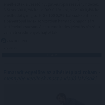
emelkedtek a vezető nyugat-európai részvényindexek.
A Stoxx600 0,2%-kal, a DAX 0,1%-kal, a CAC40 0,4%-kal
emelkedett, míg az FTSE 100 0,2%-kal csökkent. Ezzel
a páneurópai index sorozatban harmadik napon zárt
történelmi csúcson. A napi emelkedés jelentős részét a
vállalati eredmények hajtották.
2026. 08. 07. 09:00
Megosztás:
TOVÁBB
Elmaradt egyelőre az albérletpiaci roham -
mennyibe kerülnek most a kiadó lakások?