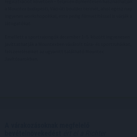
regisztrációt követően – teljesen díjmentesen használhatják
a Mountex budapesti, Váci úti boulder termét, ahol egész nap
ingyenes workshopokkal, este pedig filmvetítéssel is várják a
látogatókat.
Emellett a sportrajongók december 1–5. között ingyenesen
javíttathatják a Mountexben vásárolt túra- és sportruháikat,
felszereléseiket az ugyanitt található Mountex
Javítósarokban.
A várakozásoknak megfelelő
bevételnövekedést
ért el a Richter