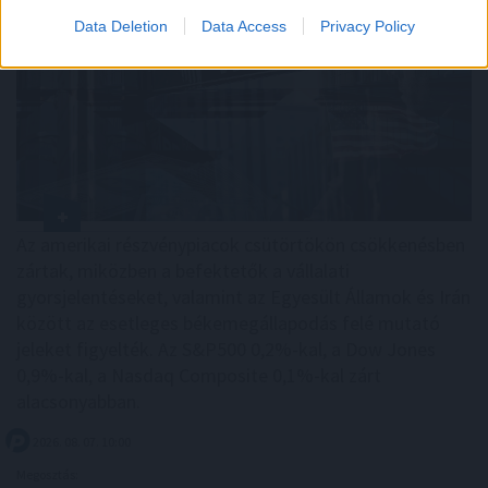
Data Deletion
Data Access
Privacy Policy
Az amerikai részvénypiacok csütörtökön csökkenésben
zártak, miközben a befektetők a vállalati
gyorsjelentéseket, valamint az Egyesült Államok és Irán
között az esetleges békemegállapodás felé mutató
jeleket figyelték. Az S&P500 0,2%-kal, a Dow Jones
0,9%-kal, a Nasdaq Composite 0,1%-kal zárt
alacsonyabban.
2026. 08. 07. 10:00
Megosztás: