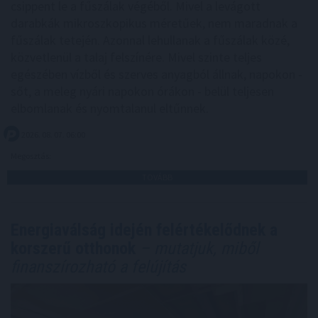
csippent le a fűszálak végéből. Mivel a levágott
darabkák mikroszkopikus méretűek, nem maradnak a
fűszálak tetején. Azonnal lehullanak a fűszálak közé,
közvetlenül a talaj felszínére. Mivel szinte teljes
egészében vízből és szerves anyagból állnak, napokon -
sőt, a meleg nyári napokon órákon - belül teljesen
elbomlanak és nyomtalanul eltűnnek.
2026. 08. 07. 06:00
Megosztás:
TOVÁBB
Energiaválság idején felértékelődnek a
korszerű otthonok
– mutatjuk, miből
finanszírozható a felújítás