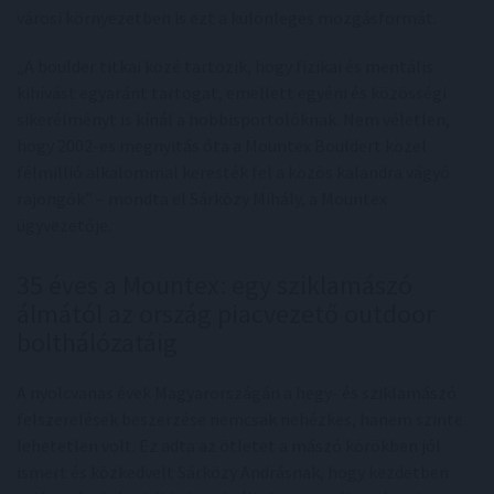
városi környezetben is ezt a különleges mozgásformát.
„A boulder titkai közé tartozik, hogy fizikai és mentális
kihívást egyaránt tartogat, emellett egyéni és közösségi
sikerélményt is kínál a hobbisportolóknak. Nem véletlen,
hogy 2002-es megnyitás óta a Mountex Bouldert közel
félmillió alkalommal keresték fel a közös kalandra vágyó
rajongók” – mondta el Sárközy Mihály, a Mountex
ügyvezetője.
35 éves a Mountex: egy sziklamászó
álmától az ország piacvezető outdoor
bolthálózatáig
A nyolcvanas évek Magyarországán a hegy- és sziklamászó
felszerelések beszerzése nemcsak nehézkes, hanem szinte
lehetetlen volt. Ez adta az ötletet a mászó körökben jól
ismert és közkedvelt Sárközy Andrásnak, hogy kezdetben