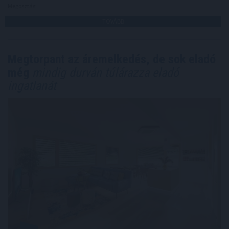
Megosztás:
TOVÁBB
Megtorpant az áremelkedés, de sok eladó
még
mindig durván túlárazza eladó
ingatlanát