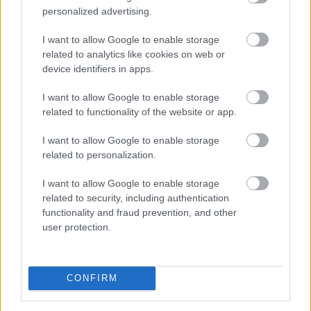
personalized advertising.
I want to allow Google to enable storage
related to analytics like cookies on web or
Háromnapi csökkenés után, az emelkedő olajárak és az
device identifiers in apps.
amerikai munkaerőpiac stabilitását mutató adatok
I want to allow Google to enable storage
hatására az amerikai tízéves hozam újra felfelé
related to functionality of the website or app.
mozdult csütörtökön.
I want to allow Google to enable storage
related to personalization.
2026. 08. 07. 11:00
Megosztás:
I want to allow Google to enable storage
related to security, including authentication
TOVÁBB
functionality and fraud prevention, and other
user protection.
Mínuszban zártak csütörtökön
a Wall
Street-i indexek
CONFIRM