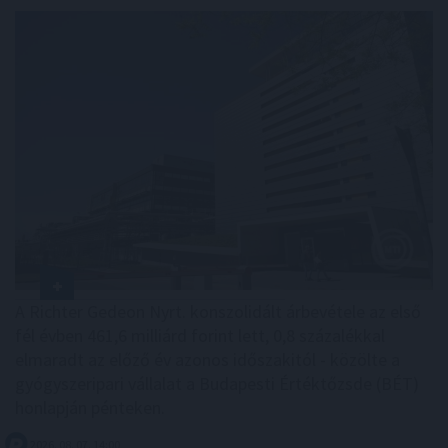
A Richter Gedeon Nyrt. konszolidált árbevétele az első
fél évben 461,6 milliárd forint lett, 0,8 százalékkal
elmaradt az előző év azonos időszakitól - közölte a
gyógyszeripari vállalat a Budapesti Értéktőzsde (BÉT)
honlapján pénteken.
2026. 08. 07. 14:00