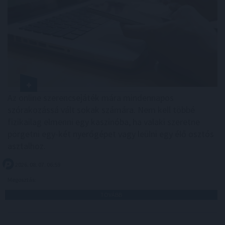
Az online szerencsejáték mára mindennapos
szórakozássá vált sokak számára. Nem kell többé
fizikailag elmenni egy kaszinóba, ha valaki szeretne
pörgetni egy-két nyerőgépet vagy leülni egy élő osztós
asztalhoz.
2026. 08. 07. 06:59
Megosztás:
TOVÁBB