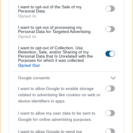
consent section.
2026. 08. 07. 12:00
I want to opt-out of the Sale of my
Personal Data.
Megosztás:
Opted In
TOVÁBB
I want to opt-out of processing my
Personal Data for Targeted Advertising.
Opted In
I want to opt-out of Collection, Use,
Felfelé mozdultak a fejlett piaci
Retention, Sale, and/or Sharing of my
Personal Data that Is Unrelated with the
kötvényhozamok,
a forint 1%-kal gyengült
Purposes for which it was collected.
az euróval szemben
Opted Out
Google consents
I want to allow Google to enable storage
related to advertising like cookies on web or
device identifiers in apps.
I want to allow my user data to be sent to
Google for online advertising purposes.
I want to allow Google to send me