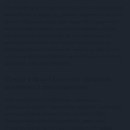
A szabadtéri sportok legtöbbjének, amilyen a futás, túrázás,
kerékpározás, hegymászás, valamint a különböző vízi és téli
sportok, Magyarországon régre visszanyúló hagyománya
van. Az elmúlt évtizedben azonban a szabadban végzett
mozgásformák népszerűsége ugrásszerűen megnőtt,
aminek a pandémia további extra lendületet adott és
jelentősen átrajzolta a trendeket – derül ki az idén 35 éves,
outdoor sportfelszerelésekkel foglalkozó, hazai tulajdonú
áruházlánc, a Mountex adataiból.
33-szor a Mount Everestre: 10-szeres
növekedés a mászósportban
A ’90-es években több kültéri sport, különösen a
sziklamászás inkább rétegsportnak számított, amit lelkes
természetjárók és sziklamászók szűk tábora űzött.
Ekkoriban indult a Mountex története, amely mára
országosan 8 áruházat és saját webshopot is magában