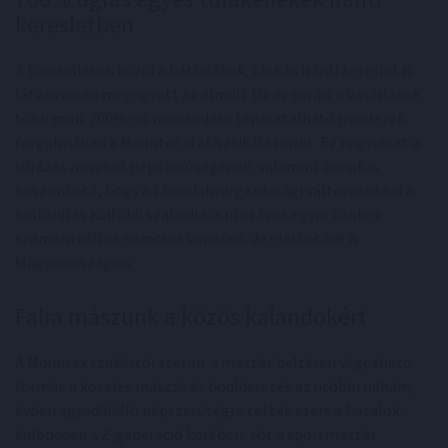
keresletben
A túrakellékek közül a hátizsákok, táskák iránti kereslet is
látványosan megugrott az elmúlt tíz év során: a vásárlások
több mint 700%-os növekedése tapasztalható mindezek
forgalmában a Mountex statisztikái szerint. Ez nagyrészt a
túrázás növekvő népszerűségének, valamint annak is
köszönhető, hogy a társadalmi-gazdasági változásokkal a
belföldi és külföldi szabadidős utazások egyre többek
számára váltak nemcsak vonzóvá, de elérhetővé is
Magyarországon.
Falra mászunk a közös kalandokért
A Mountex szakértői szerint a mászás beltéren végezhető
formái, a köteles mászás és boulderezés az utóbbi néhány
évben egyedülálló népszerűségre tettek szert a fiatalok,
különösen a Z-generáció körében, sőt a sportmászás