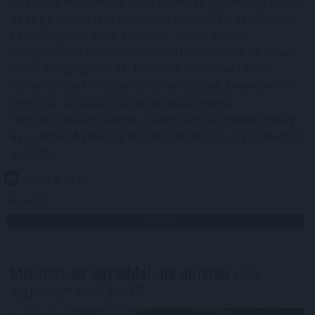
vízállás, a hőhullámok és az aszály egyértelművé teszik,
hogy a klímaváltozás már nem jövőbeli forgatókönyv:
kézzelfogható üzleti kockázat, amely a hazai
energiaellátástól a szabályozási környezeten át a napi
működésig egyre több területet érint. A vállalatok
számára ezért a fizikai klímakockázatok kezelése már
nem csak a szabályozói elvárásokat érintő
fenntarthatósági kérdés, hanem a működésbiztonság
és a versenyképesség alapvető feltétele – figyelmeztet
a KPMG.
2026. 08. 07. 03:00
Megosztás:
TOVÁBB
Mit tesz az agyaddal, ha minden
nap
ugyanazt csinálod?