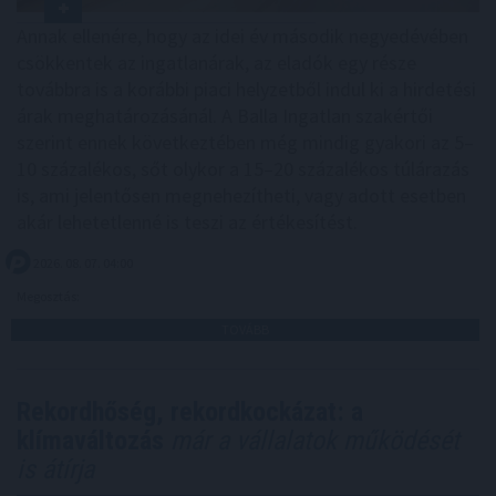
Annak ellenére, hogy az idei év második negyedévében
csökkentek az ingatlanárak, az eladók egy része
továbbra is a korábbi piaci helyzetből indul ki a hirdetési
árak meghatározásánál. A Balla Ingatlan szakértői
szerint ennek következtében még mindig gyakori az 5–
10 százalékos, sőt olykor a 15–20 százalékos túlárazás
is, ami jelentősen megnehezítheti, vagy adott esetben
akár lehetetlenné is teszi az értékesítést.
2026. 08. 07. 04:00
Megosztás:
TOVÁBB
Rekordhőség, rekordkockázat: a
klímaváltozás
már a vállalatok működését
is átírja