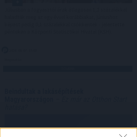
Júliusban a fogyasztói árak átlagosan 1,2 százalékkal
haladták meg az egy évvel korábbiakat, júniushoz
képest pedig 0,1 százalékkal csökkentek - jelentette
pénteken a Központi Statisztikai Hivatal (KSH).
2026. 08. 07. 13:00
Megosztás:
TOVÁBB
Beindultak a lakásépítések
Magyarországon
– Ez már az Otthon Start
hatása?