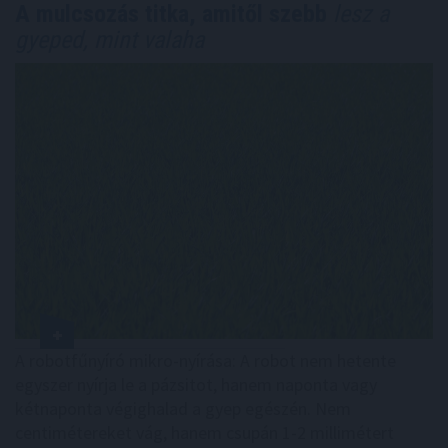
A mulcsozás titka, amitől szebb
lesz a
gyeped, mint valaha
A robotfűnyíró mikro-nyírása: A robot nem hetente
egyszer nyírja le a pázsitot, hanem naponta vagy
kétnaponta végighalad a gyep egészén. Nem
centimétereket vág, hanem csupán 1-2 millimétert