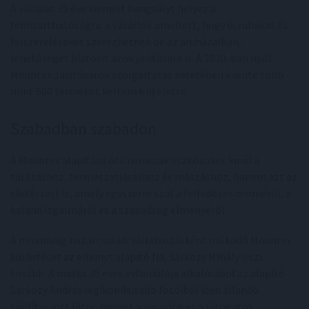
A vállalat 35 éve kiemelt hangsúlyt helyez a
fenntarthatóságra: a vásárlók amellett, hogy új ruhákat és
felszereléseket szerezhetnek be az áruházaiban,
lehetőséget biztosít azok javítására is. A 2020-ban nyílt
Mountex Javítósarok szolgáltatás keretében évente több
mint 500 terméket keltenek új életre.
Szabadban szabadon
A Mountex alapítása óta nemcsak eszközöket kínál a
túrázáshoz, természetjáráshoz és mászáshoz, hanem azt az
életérzést is, amely egyszerre szól a felfedezés öröméről, a
kaland izgalmáról és a szabadság élményéről.
A mindmáig hazai családi vállalkozásként működő Mountex
küldetését az elhunyt alapító fia, Sárközy Mihály viszi
tovább. A márka 35 éves évfordulója alkalmából az alapító
Sárközy András legikonikusabb fotóiból idén állandó
kiállítás jött létre, melyet a vásárlók és a látogatók