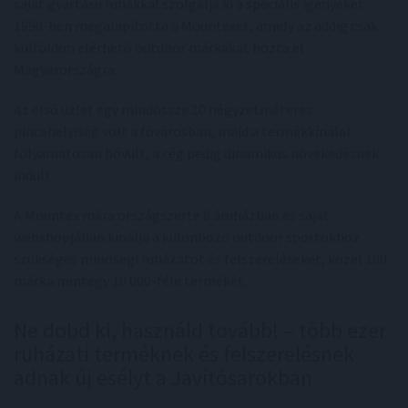
saját gyártású ruhákkal szolgálja ki a speciális igényeket.
1990-ben megalapította a Mountexet, amely az addig csak
külföldön elérhető outdoor márkákat hozta el
Magyarországra.
Az első üzlet egy mindössze 10 négyzetméteres
pincehelyiség volt a fővárosban, majd a termékkínálat
folyamatosan bővült, a cég pedig dinamikus növekedésnek
indult.
A Mountex mára országszerte 8 áruházban és saját
webshopjában kínálja a különböző outdoor sportokhoz
szükséges minőségi ruházatot és felszereléseket, közel 100
márka mintegy 10 000-féle termékét.
Ne dobd ki, használd tovább! – több ezer
ruházati terméknek és felszerelésnek
adnak új esélyt a Javítósarokban