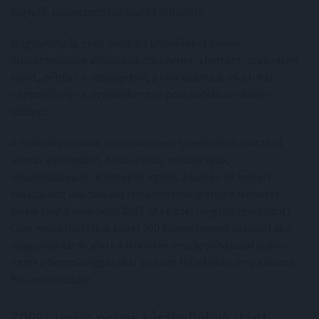
foglaló, piacvezető hálózattá fejlődött.
Magyarország első, outdoor termékeket kínáló
áruházláncának eladási adatai szerint a legtöbb szabadtéri
sport, például a vízi sportok, a kerékpározás és a futás
népszerűsége is érzékelhetően növekedett az utóbbi
időben.
A mászás azonban robbanásszerű emelkedést mutat az
elmúlt évtizedben. A különböző mászócipők,
mászónadrágok, kötelek és egyéb, a kültéri és beltéri
mászáshoz kapcsolódó felszerelések aránya a Mountex
teljes forgalmán belül 2015 óta közel megtízszereződött.
Csak mászókötélből közel 300 kilométernyit vásároltak a
magyarok tíz év alatt a Mountex országos hálózatában –
ezzel a hosszúsággal akár 33-szor fel lehetne érni a Mount
Everest csúcsáig.
700% ugrás egyes túrakellékek iránti