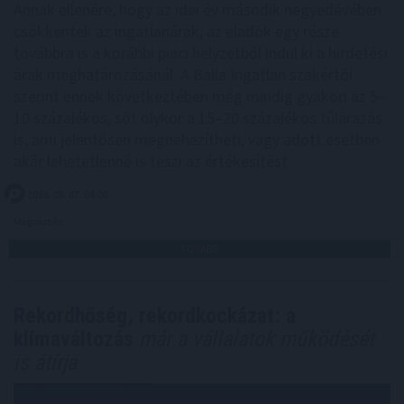
Annak ellenére, hogy az idei év második negyedévében
csökkentek az ingatlanárak, az eladók egy része
továbbra is a korábbi piaci helyzetből indul ki a hirdetési
árak meghatározásánál. A Balla Ingatlan szakértői
szerint ennek következtében még mindig gyakori az 5–
10 százalékos, sőt olykor a 15–20 százalékos túlárazás
is, ami jelentősen megnehezítheti, vagy adott esetben
akár lehetetlenné is teszi az értékesítést.
2026. 08. 07. 04:00
Megosztás:
TOVÁBB
Rekordhőség, rekordkockázat: a
klímaváltozás
már a vállalatok működését
is átírja