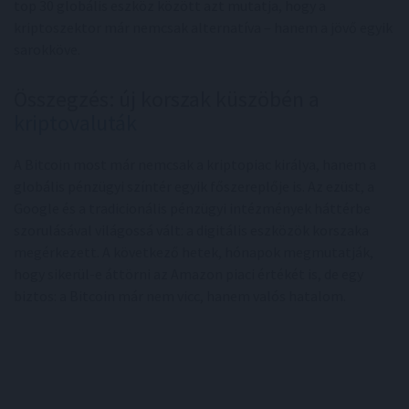
top 30 globális eszköz között azt mutatja, hogy a
kriptoszektor már nemcsak alternatíva – hanem a jövő egyik
sarokköve.
Összegzés: új korszak küszöbén a
kriptovaluták
A Bitcoin most már nemcsak a kriptopiac királya, hanem a
globális pénzügyi színtér egyik főszereplője is. Az ezüst, a
Google és a tradicionális pénzügyi intézmények háttérbe
szorulásával világossá vált: a digitális eszközök korszaka
megérkezett. A következő hetek, hónapok megmutatják,
hogy sikerül-e áttörni az Amazon piaci értékét is, de egy
biztos: a Bitcoin már nem vicc, hanem valós hatalom.