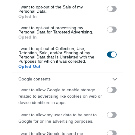
consent section.
I want to opt-out of the Sale of my
Personal Data.
A magyar vegyipar csaknem 200
Opted In
megawattal
csökkentette
I want to opt-out of processing my
energiafelhasználását
Personal Data for Targeted Advertising.
Opted In
I want to opt-out of Collection, Use,
Retention, Sale, and/or Sharing of my
Personal Data that Is Unrelated with the
Purposes for which it was collected.
Opted Out
Google consents
I want to allow Google to enable storage
related to advertising like cookies on web or
device identifiers in apps.
I want to allow my user data to be sent to
Google for online advertising purposes.
A Magyar Vegyipari Szövetség (MAVESZ) tagvállalatai
csaknem 200 megawattal (MW) csökkentették
I want to allow Google to send me