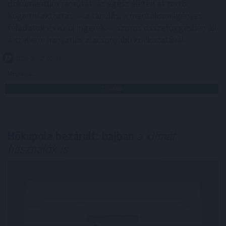
dokumentum rámutat: az egész életen át tartó
kognitív aktivitás — a tanulás, a mentálisan igényes
feladatok és az új ingerek — szoros összefüggésben áll
a szellemi hanyatlás alacsonyabb kockázatával .
2026. 08. 07. 02:00
Megosztás:
TOVÁBB
Hőkupola bezárult: bajban
a klímát
használók is