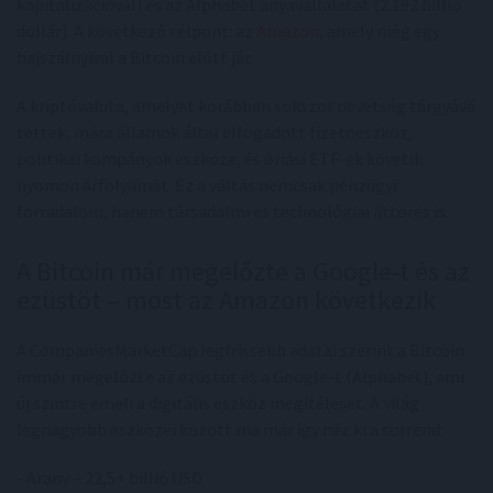
kapitalizációval) és az Alphabet anyavállalatát (2.192 billió
dollár). A következő célpont: az
Amazon
, amely még egy
hajszálnyival a Bitcoin előtt jár.
A kriptóvaluta, amelyet korábban sokszor nevetség tárgyává
tettek, mára államok által elfogadott fizetőeszköz,
politikai kampányok eszköze, és óriási ETF-ek követik
nyomon árfolyamát. Ez a váltás nemcsak pénzügyi
forradalom, hanem társadalmi és technológiai áttörés is.
A Bitcoin már megelőzte a Google-t és az
ezüstöt – most az Amazon következik
A CompaniesMarketCap legfrissebb adatai szerint a Bitcoin
immár megelőzte az ezüstöt és a Google-t (Alphabet), ami
új szintre emeli a digitális eszköz megítélését. A világ
legnagyobb eszközei között ma már így néz ki a sorrend:
- Arany – 22,5+ billió USD