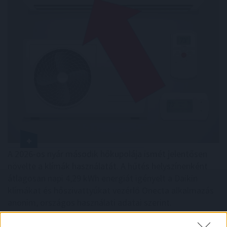
A 2026-os nyár második hőkupolája ismét jelentősen
növelte a klímák használatát. A hűtés helyszínenként
átlagosan napi 4,29 kWh energiát igényelt a Daikin
klímákat és hőszivattyúkat vezérlő Onecta alkalmazás
anonim, országos használati adatai szerint.
2026. 08. 07. 01:00