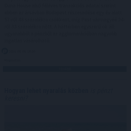
Duna House első féléves tranzakciós adatai szerint
ebben az ársávban Budapest részesedése egy év alatt
57-ről 48 százalékra csökkent, míg Pest vármegyéé 24-
ről 33 százalékra nőtt. A háttérben egyszerű ok áll:
ugyanabból a pénzből az agglomerációban nagyobb
ingatlan vásárolható.
2026. 08. 06. 18:00
Megosztás:
TOVÁBB
Hogyan lehet nyaralás közben
is pénzt
keresni?