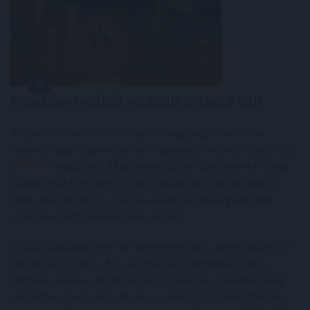
trónkövetelőből globális óriássá vált
Alig másfél évtized telt el azóta, hogy egy ismeretlen
személy vagy csoport, Satoshi Nakamoto néven, elindította
a
Bitcoin
hálózatot. Akkor még csak néhány centet ért, ma
viszont már több mint 2.350 milliárd dollárra taksálják a
teljes piaci értékét – ezáltal a világ hatodik legnagyobb
eszközévé vált kapitalizáció alapján.
A 2025 júliusában mért új történelmi csúcs, amely közel 119
000 dollárra lökte a BTC árfolyamát, végképp átlépte a
digitális valuta a „rétegtermék” státuszát. A lendület elég
volt ahhoz, hogy megelőzze az ezüstöt (2.2 billió dolláros