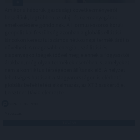
Amikor a háborúk gazdasági következményeiről
beszélünk, legtöbben az olaj- és üzemanyagárak
emelkedésére gondolnak. A Hormuzi-szoros körüli
geopolitikai feszültség azonban a globális ellátási
láncokon keresztül számos hétköznapi termék árát is
növelheti. A magasabb energia-, szállítási és
alapanyagköltségek idővel megjelennek a fogyasztói
árakban, még olyan termékek esetében is, amelyeket
nem a konfliktus térségében állítanak elő. A helyzet
lehetséges hatásait a Magyarországon is elérhető
globális befektetési alkalmazás, az XTB szakértője,
Leisztner Dávid elemezte.
2026. 08. 06. 19:00
Megosztás:
TOVÁBB