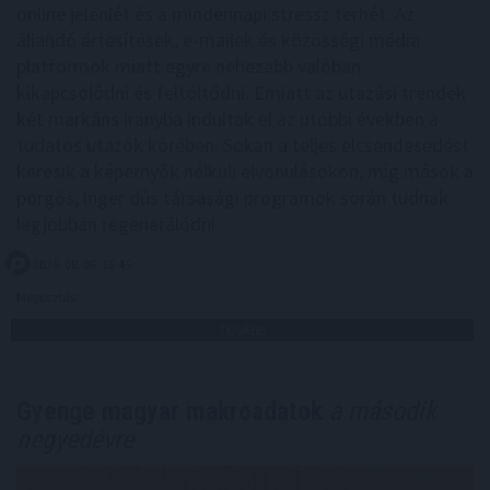
online jelenlét és a mindennapi stressz terhét. Az
állandó értesítések, e-mailek és közösségi média
platformok miatt egyre nehezebb valóban
kikapcsolódni és feltöltődni. Emiatt az utazási trendek
két markáns irányba indultak el az utóbbi években a
tudatos utazók körében. Sokan a teljes elcsendesedést
keresik a képernyők nélküli elvonulásokon, míg mások a
pörgős, inger dús társasági programok során tudnak
legjobban regenerálódni.
2026. 08. 06. 16:45
Megosztás:
TOVÁBB
Gyenge magyar makroadatok
a második
negyedévre