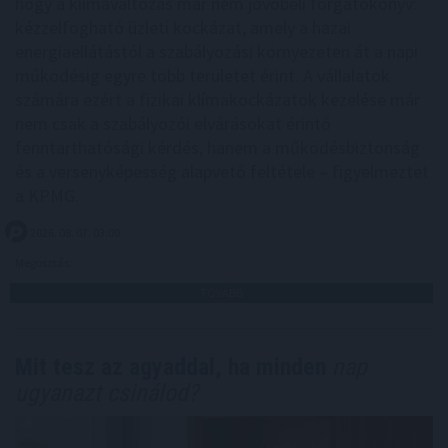
hogy a klímaváltozás már nem jövőbeli forgatókönyv:
kézzelfogható üzleti kockázat, amely a hazai
energiaellátástól a szabályozási környezeten át a napi
működésig egyre több területet érint. A vállalatok
számára ezért a fizikai klímakockázatok kezelése már
nem csak a szabályozói elvárásokat érintő
fenntarthatósági kérdés, hanem a működésbiztonság
és a versenyképesség alapvető feltétele – figyelmeztet
a KPMG.
2026. 08. 07. 03:00
Megosztás:
TOVÁBB
Mit tesz az agyaddal, ha minden
nap
ugyanazt csinálod?