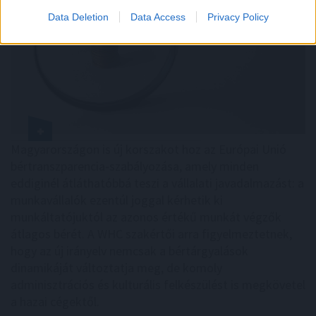
Data Deletion
Data Access
Privacy Policy
Magyarországon is új korszakot hoz az Európai Unió
bértranszparencia-szabályozása, amely minden
eddiginél átláthatóbbá teszi a vállalati javadalmazást: a
munkavállalók ezentúl joggal kérhetik ki
munkáltatójuktól az azonos értékű munkát végzők
átlagos bérét. A WHC szakértői arra figyelmeztetnek,
hogy az új irányelv nemcsak a bértárgyalások
dinamikáját változtatja meg, de komoly
adminisztrációs és kulturális felkészülést is megkövetel
a hazai cégektől.