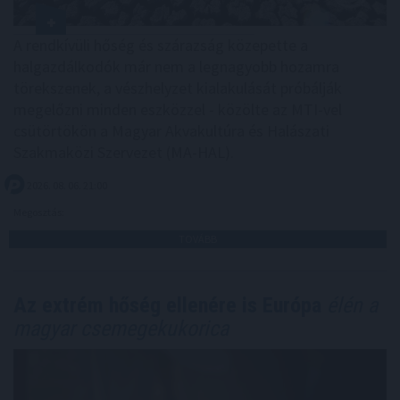
A rendkívüli hőség és szárazság közepette a
halgazdálkodók már nem a legnagyobb hozamra
törekszenek, a vészhelyzet kialakulását próbálják
megelőzni minden eszközzel - közölte az MTI-vel
csütörtökön a Magyar Akvakultúra és Halászati
Szakmaközi Szervezet (MA-HAL).
2026. 08. 06. 21:00
Megosztás:
TOVÁBB
Az extrém hőség ellenére is Európa
élén a
magyar csemegekukorica