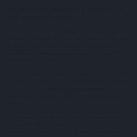
Ethereum sem maradt ki a buliból – de
még van hová fejlődnie
Miközben a reflektorfény többsége a Bitcoinra irányul, az
Ethereum (ETH) is jelentős erősödést mutatott. Júliusban
újra áttörte a 3 000 dolláros szintet – erre legutóbb
februárban volt példa –, ezzel piaci kapitalizációja 350
milliárd dollár fölé nőtt.
Ez az érték ugyan nem vetekszik a Bitcoinéval, de még így is
elég volt ahhoz, hogy az ETH megelőzze a Bank of America-
t, az SAP-t, és már a platina van csak előtte a piaci
kapitalizáció rangsorában, mely kb. 370 milliárd dollárra
tehető.
Az Ethereum növekedése nemcsak az árfolyamnak, hanem
az intézményi DeFi és staking iránti keresletnek is
köszönhető. A második legnagyobb kriptovaluta jelenléte a