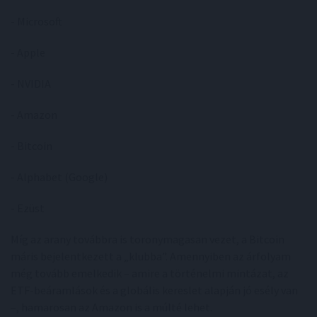
- Microsoft
- Apple
- NVIDIA
- Amazon
- Bitcoin
- Alphabet (Google)
- Ezüst
Míg az arany továbbra is toronymagasan vezet, a Bitcoin
máris bejelentkezett a „klubba”. Amennyiben az árfolyam
még tovább emelkedik – amire a történelmi mintázat, az
ETF-beáramlások és a globális kereslet alapján jó esély van
–, hamarosan az Amazon is a múlté lehet.