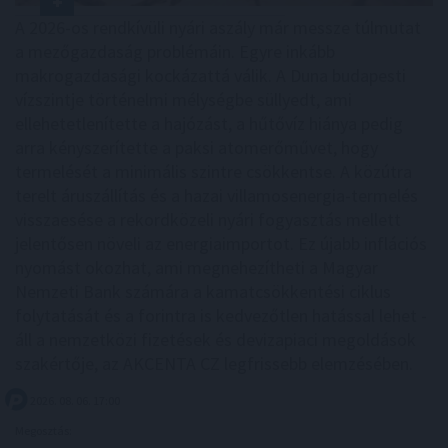
A 2026-os rendkívüli nyári aszály már messze túlmutat
a mezőgazdaság problémáin. Egyre inkább
makrogazdasági kockázattá válik. A Duna budapesti
vízszintje történelmi mélységbe süllyedt, ami
ellehetetlenítette a hajózást, a hűtővíz hiánya pedig
arra kényszerítette a paksi atomerőművet, hogy
termelését a minimális szintre csökkentse. A közútra
terelt áruszállítás és a hazai villamosenergia-termelés
visszaesése a rekordközeli nyári fogyasztás mellett
jelentősen növeli az energiaimportot. Ez újabb inflációs
nyomást okozhat, ami megnehezítheti a Magyar
Nemzeti Bank számára a kamatcsökkentési ciklus
folytatását és a forintra is kedvezőtlen hatással lehet -
áll a nemzetközi fizetések és devizapiaci megoldások
szakértője, az AKCENTA CZ legfrissebb elemzésében.
2026. 08. 06. 17:00
Megosztás: