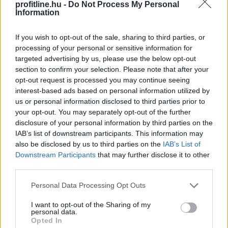
profitline.hu -
Do Not Process My Personal
Megosztás:
Information
TOVÁBB
If you wish to opt-out of the sale, sharing to third parties, or
processing of your personal or sensitive information for
targeted advertising by us, please use the below opt-out
Elmaradt a várakozásoktól az
ipar júniusi
section to confirm your selection. Please note that after your
teljesítménye
opt-out request is processed you may continue seeing
interest-based ads based on personal information utilized by
Az ipari termelés júniusi mutatói elmaradtak a
us or personal information disclosed to third parties prior to
várakozásoktót, már az előzetes GDP-adatok is sejteni
your opt-out. You may separately opt-out of the further
engedték, hogy a fél év utolsó hónapja nem volt erős -
disclosure of your personal information by third parties on the
állapították meg az MTI-nek nyilatkozó elemzők. A
IAB’s list of downstream participants. This information may
kilátások továbbra is bizonytalanok alapvetően a
also be disclosed by us to third parties on the
IAB’s List of
külpiaci feltételek miatt, de majdnem biztos, hogy a
Downstream Participants
that may further disclose it to other
magyar ipar túllépett az évekig húzódó recesszión.
third parties.
Please note that this website/app uses one or more Google
Personal Data Processing Opt Outs
2026. 08. 07. 00:05
services and may gather and store information including but
Megosztás:
not limited to your visit or usage behaviour. You may click to
I want to opt-out of the Sharing of my
personal data.
grant or deny consent to Google and its third-party tags to
TOVÁBB
Opted In
use your data for below specified purposes in below Google