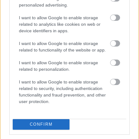
personalized advertising.
villamosenergia-felhasználásukat és jelentősen
visszafogták vízfelhasználásukat is a tagoktól
I want to allow Google to enable storage
beérkezett információk alapján, ez a felhasználás-
related to analytics like cookies on web or
csökkentés az országosan elért eredmények mintegy
device identifiers in apps.
25 százalékát teszi ki - közölte a szervezet csütörtökön
az MTI-vel.
I want to allow Google to enable storage
related to functionality of the website or app.
2026. 08. 06. 23:00
I want to allow Google to enable storage
Megosztás:
related to personalization.
TOVÁBB
I want to allow Google to enable storage
related to security, including authentication
Így változtatja meg a fizetésemelési
functionality and fraud prevention, and other
user protection.
tárgyalásokat a bértranszparencia
CONFIRM