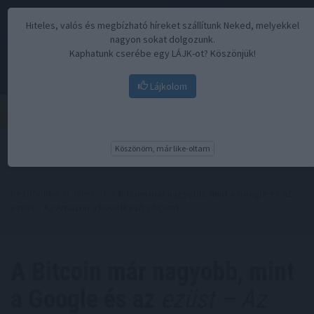
Hiteles, valós és megbízható híreket szállítunk Neked, melyekkel
nagyon sokat dolgozunk.
Kaphatunk cserébe egy LÁJK-ot? Köszönjük!
Lájkolom
Menü
Köszönöm, már like-oltam
Kezdőoldal
//
Hírek
// A Bitcoin már nagyobb, mint a Google és az
ezüst – Az Amazon a következő célpont?
A Bitcoin már nagyobb, mint
a Google és az
ezüst – Az