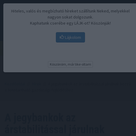
Hiteles, valós és megbízható híreket szállítunk Neked, melyekkel
nagyon sokat dolgozunk.
Kaphatunk cserébe egy LÁJK-ot? Köszönjük!
Lájkolom
Menü
Köszönöm, már like-oltam
Kezdőoldal
//
Hírek
// A jegybankok az árstabilitással járulnak hozzá
a fenntartható gazdasági fejlődéshez
A jegybankok az
árstabilitással járulnak