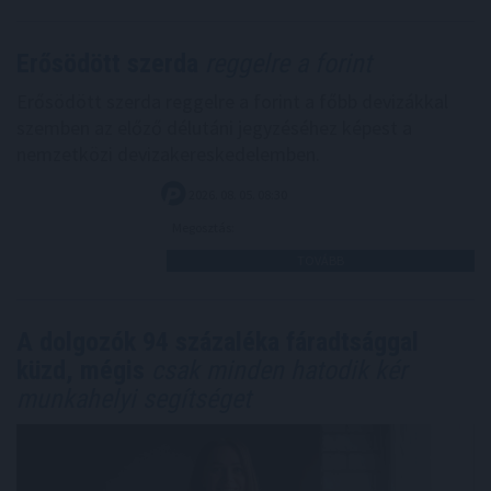
Erősödött szerda
reggelre a forint
Erősödött szerda reggelre a forint a főbb devizákkal
szemben az előző délutáni jegyzéséhez képest a
nemzetközi devizakereskedelemben.
2026. 08. 05. 08:30
Megosztás:
TOVÁBB
A dolgozók 94 százaléka fáradtsággal
küzd, mégis
csak minden hatodik kér
munkahelyi segítséget