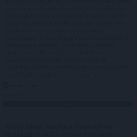
villanyautó-flotta, ami bő 40 százalékos bővülést jelent
éves szinten. A Netrisknél kötött kgfb-szerződéseken
belül az elektromos személyautók aránya júniusra 3,6
százalékra, a hibrideké pedig több mint 5 százalékra
emelkedett. Az elektromos autók kötelező
biztosításának féléves átlagdíja éves összevetésben 8
százalékkal, a hibrideké 12 százalékkal csökkent,
miközben a többi személyautónál mindössze 2
százalékos mérséklődés történt. A cascónál
ugyanakkor jelentős a különbség: az elektromos autók
éves átlagdíja meghaladta a 263 ezer forintot.
2026. 08. 05. 21:00
Megosztás:
TOVÁBB
Vitézy Dávid: lassítja a vonatokat és
festéssel
is védi a síneket a hőségtől a