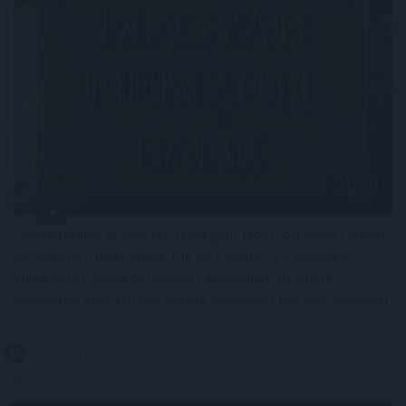
Enyhangúlag szavaztak a Magyar Nemzeti Bank (MNB)
Monetáris Tanácsának tagjai a július 21-i ülésen az
alapkamat csökkentéséről - olvasható az MNB
honlapján szerdán közzétett rövidített jegyzőkönyvben.
2026. 08. 05. 22:00
Megosztás: