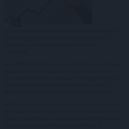
közleményben Varga Mihály hozzátette, bár a feltörekvő
piacok érzékenyebben reagálnak a változékony piaci
környezetre, a magyar gazdaság továbbra is őrzi
stabilitását.
Varga Mihály kiemelte: a magyar gazdaság növekedésének
alapja a háztartások fogyasztása maradhat, amelyet a
dinamikus bérnövekedés támogat. Az év második felében a
növekedés élénküléséhez kulcsfontosságú a bizalom
helyreállítása és az európai konjunktúra élénkülése is.
Az MNB elnöke a közlemény szerint rámutatott, a vállalati
beruházási aktivitás élénkítése érdekében indította útjára a
Magyar Nemzeti Bank a minősített vállalati hitelt, amely a
bankrendszerben rendelkezésre álló likviditás- és