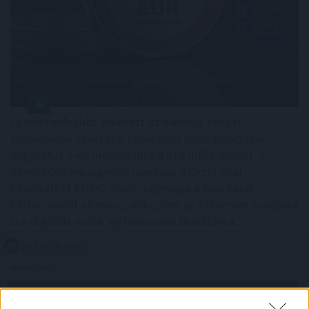
Új mérföldkőhöz érkezett az euróhoz kötött
stabilcoinok szektora: teljes piaci kapitalizációjuk
augusztus 5-én meghaladta a 810 millió dollárt. A
növekedés legnagyobb nyertese a Circle által
kibocsátott EURC, amely egymaga a piac közel
kétharmadát ellenőrzi, miközben az Ethereum továbbra
is a digitális eurók legfontosabb blokklánca.
2026. 08. 05. 19:00
Megosztás:
TOVÁBB