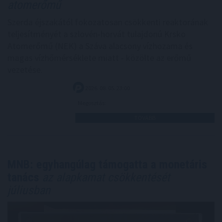
atomerőmű
Szerda éjszakától fokozatosan csökkenti reaktorának
teljesítményét a szlovén-horvát tulajdonú Krsko
Atomerőmű (NEK) a Száva alacsony vízhozama és
magas vízhőmérséklete miatt - közölte az erőmű
vezetése.
2026. 08. 05. 23:00
Megosztás:
TOVÁBB
MNB: egyhangúlag támogatta a monetáris
tanács
az alapkamat csökkentését
júliusban