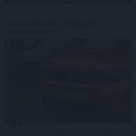
TOVÁBB
Jóval olcsóbb lett a villanyautók
és a
hibridek kötelezője
Már a százezres nagyságrend felett van a magyar