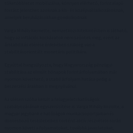
tőketöbbletet mobilizálva, könnyen elérhető, forintalapú
forrást jelenthet azoknak a kis- és középvállalkozásoknak,
amelyek beruházásokban gondolkodnak
Varga Mihály kiemelte, nemzetközi kitekintésben is látható,
hogy az inflációs kockázatok nem szűntek meg, ezért az
árstabilitás elérése érdekében szükség van a
stabilitásorientált monetáris politikára.
Egyúttal hangsúlyozta, hogy Magyarország pénzügyi
stabilitása az elmúlt hónapok forintárfolyamában már
nyomon követhető, a stabil árfolyam hatása pedig a
beszerzési árakban is megnyilvánul.
Az ülésen szóba került a felügyeleti hatóságok
szabályozásának egyszerűsítése is. Varga Mihály közölte, a
magyar jegybank e hatóságok munkacsoportjaiban és
döntéshozó testületeiben történő aktív részvétele során
nyomon követi a folyamatokat, továbbá javaslatokat,