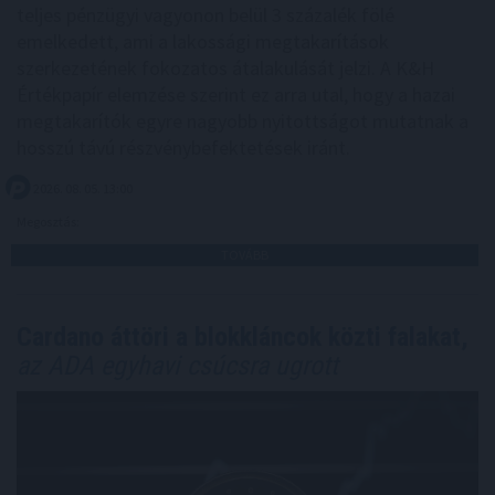
teljes pénzügyi vagyonon belül 3 százalék fölé
emelkedett, ami a lakossági megtakarítások
szerkezetének fokozatos átalakulását jelzi. A K&H
Értékpapír elemzése szerint ez arra utal, hogy a hazai
megtakarítók egyre nagyobb nyitottságot mutatnak a
hosszú távú részvénybefektetések iránt.
2026. 08. 05. 13:00
Megosztás:
TOVÁBB
Cardano áttöri a blokkláncok közti falakat,
az ADA egyhavi csúcsra ugrott