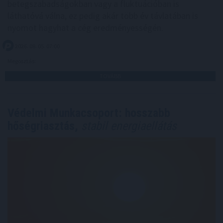
betegszabadságokban vagy a fluktuációban is
láthatóvá válna, ez pedig akár több év távlatában is
nyomot hagyhat a cég eredményességén.
2026. 08. 05. 07:00
Megosztás:
TOVÁBB
Védelmi Munkacsoport: hosszabb
hőségriasztás,
stabil energiaellátás