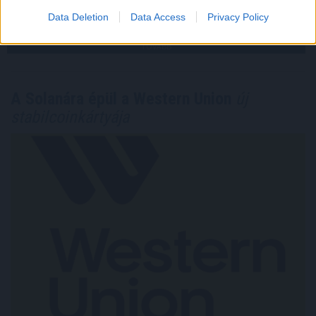
2026. 08. 05. 17:00
Data Deletion
Data Access
Privacy Policy
Megosztás:
TOVÁBB
A Solanára épül a Western Union
új
stabilcoinkártyája