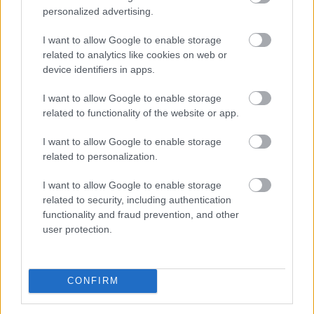
personalized advertising.
I want to allow Google to enable storage
related to analytics like cookies on web or
device identifiers in apps.
I want to allow Google to enable storage
related to functionality of the website or app.
I want to allow Google to enable storage
related to personalization.
I want to allow Google to enable storage
related to security, including authentication
Az Erste Bank működési eredménye 11 százalékkal
functionality and fraud prevention, and other
nőtt, adózás utáni eredménye a magasabb adóterhek
user protection.
miatt 20 százalékkal csökkent az idei első fél évben az
előző év azonos időszakához képest - ismertette a
bank elnök-vezérigazgatója sajtótájékoztatón szerdán
CONFIRM
Budapesten.