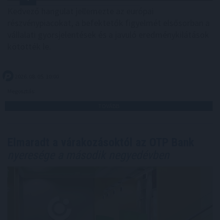
Kedvező hangulat jellemezte az európai
részvénypiacokat, a befektetők figyelmét elsősorban a
vállalati gyorsjelentések és a javuló eredménykilátások
kötötték le.
2026. 08. 05. 10:00
Megosztás:
TOVÁBB
Elmaradt a várakozásoktól az OTP Bank
nyeresége a második negyedévben