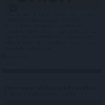
A Western Union 175 év után közvetlenül is belépett a
blokkláncalapú fizetések piacára. A vállalat új
Stablecard szolgáltatása a Solana hálózatán
kibocsátott USDPT stabilcoinra épül, és lehetővé teszi,
hogy a nemzetközi pénzküldések címzettjei digitális
dollárban kapják meg, majd a Visa rendszerén keresztül
azonnal elköltsék pénzüket.
2026. 08. 05. 16:00
Megosztás:
TOVÁBB
Minden egyes hét Paks nélkül akár közel
0,1%-kal is csökkentheti a GDP-t