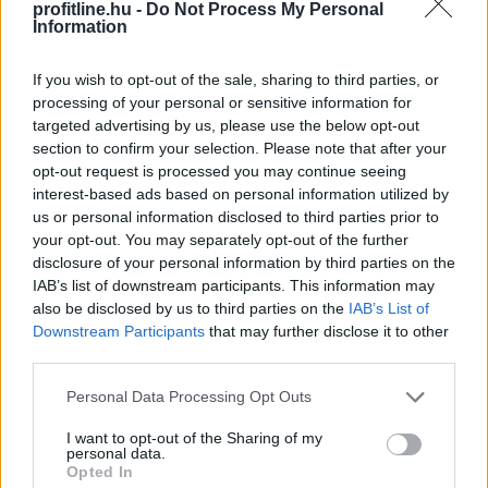
profitline.hu -
Do Not Process My Personal
Information
Körültekintőbben jár el a Lidl az árakkal
kapcsolatos
kommunikációja során a GVH
If you wish to opt-out of the sale, sharing to third parties, or
eljárásnak eredményeként
processing of your personal or sensitive information for
targeted advertising by us, please use the below opt-out
section to confirm your selection. Please note that after your
opt-out request is processed you may continue seeing
interest-based ads based on personal information utilized by
us or personal information disclosed to third parties prior to
your opt-out. You may separately opt-out of the further
disclosure of your personal information by third parties on the
IAB’s list of downstream participants. This information may
also be disclosed by us to third parties on the
IAB’s List of
Downstream Participants
that may further disclose it to other
third parties.
48 millió forintos bírságot szabott ki a Gazdasági
Please note that this website/app uses one or more Google
Personal Data Processing Opt Outs
Versenyhivatal (GVH) a Lidl Magyarország Kereskedelmi
services and may gather and store information including but
not limited to your visit or usage behaviour. You may click to
I want to opt-out of the Sharing of my
Bt.-re egy most lezárt megismételt eljárásban. Az
personal data.
grant or deny consent to Google and its third-party tags to
országszerte mintegy 200 áruházat működtető
Opted In
use your data for below specified purposes in below Google