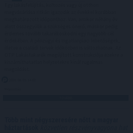
Egy lakásfelújítás, költözés vagy új otthon
megvásárlása ritkán igazodik az évekkel korábban
meghatározott időponthoz. Van, amikor néhány év
alatt összegyűlik a szükséges önerő, máskor pedig
érdemes tovább takarékoskodni egy nagyobb cél
érdekében. A pénzügyi és ingatlanpiaci lehetőségek,
illetve a családi tervek időközben is változhatnak. Az
OTP Lakástakarék megújított konstrukciója ezekre a
kiszámíthatatlan helyzetekre kínál rugalmas
megoldást.
2026. 08. 05. 14:00
Megosztás:
TOVÁBB
Több mint négyszeresére nőtt a magyar
háztartások
közvetlen részvényvagyona hat