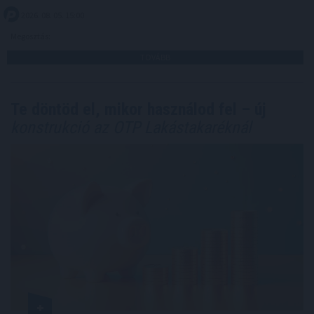
2026. 08. 05. 15:00
Megosztás:
TOVÁBB
Te döntöd el, mikor használod fel – új
konstrukció az OTP Lakástakaréknál