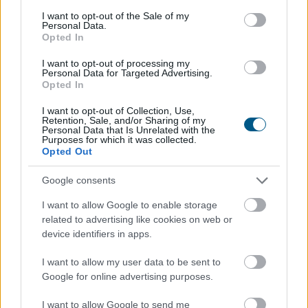
kiskereskedelmi vállalkozás megtévesztő módon
consent section.
I want to opt-out of the Sale of my
kommunikálta, hogy „Lidl a legolcsóbb élelmiszerlánc”.
Personal Data.
2024 februárjában – az eredeti ügyben – ugyanezért
Opted In
már elmarasztalta a céget a GVH, de a Kúria új eljárásra
I want to opt-out of processing my
kötelezte a GVH-t. A megismételt eljárásban a GVH
Personal Data for Targeted Advertising.
Opted In
szűkebb körben, de gyakorlatilag ugyanarra a
megállapításra jutott. A cég együttműködött a
I want to opt-out of Collection, Use,
versenyhatósággal, elismerte a jogsértést és vállalta,
Retention, Sale, and/or Sharing of my
Personal Data that Is Unrelated with the
hogy a jövőben körültekintőbben jár el az árakkal
Purposes for which it was collected.
kapcsolatos kommunikációja során.
Opted Out
2026. 08. 05. 18:00
Google consents
Megosztás:
I want to allow Google to enable storage
related to advertising like cookies on web or
TOVÁBB
device identifiers in apps.
I want to allow my user data to be sent to
Az Erste működési eredménye nőtt,
Google for online advertising purposes.
adózott
eredménye csökkent az idei első
félévben
I want to allow Google to send me