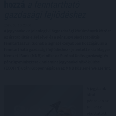
hozzá
a fenntartható
gazdasági fejlődéshez
2025. 09. 19. 23:00
A jegybankok a jelenlegi világgazdasági körülmények között
az árstabilitás elérésével és a pénzügyi piaci stabilitás
fenntartásával tudnak a leghatékonyabban hozzájárulni a
fenntartható gazdasági fejlődéshez - jelentette ki a Magyar
Nemzeti Bank (MNB) elnöke az Európai Uniós gazdasági és
pénzügyminiszterek, valamint jegybankelnökök ülése
(ECOFIN) után Koppenhágában az MNB közleménye szerint.
A jegybank
által
pénteken az
MTI-nek
eljuttatott