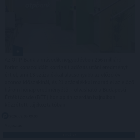
Az OTP Bank a második negyedévben 256 milliárd
forint konszolidált korrigált adózás utáni eredményt
ért el, ami 13 százalékkal alacsonyabb az előző év
azonos időszakinál, és 21 százalékkal marad el az előző
három hónap eredményétől - olvasható a Budapesti
Értéktőzsde (BÉT) honlapján szerdán hajnalban
közzétett tájékoztatóban.
2026. 08. 05. 09:00
Megosztás:
TOVÁBB