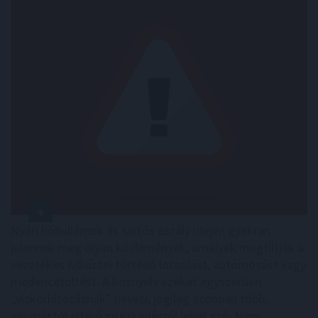
Nyári hőhullámok és tartós aszály idején gyakran
jelennek meg olyan közlemények, amelyek megtiltják a
vezetékes ivóvízzel történő locsolást, autómosást vagy
medencetöltést. A köznyelv ezeket egyszerűen
„vízkorlátozásnak” nevezi, jogilag azonban több,
egymástól eltérő intézkedésről lehet szó. Nem