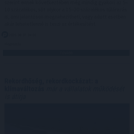
szerint ennek következtében még mindig gyakori az 5–
10 százalékos, sőt olykor a 15–20 százalékos túlárazás
is, ami jelentősen megnehezítheti, vagy adott esetben
akár lehetetlenné is teszi az értékesítést.
2026. 08. 07. 04:00
Megosztás:
TOVÁBB
Rekordhőség, rekordkockázat: a
klímaváltozás
már a vállalatok működését
is átírja