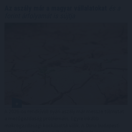
Az aszály már a magyar vállalatokat
és a
forint árfolyamát is sújtja
A 2026-os rendkívüli nyári aszály már messze túlmutat
a mezőgazdaság problémáin. Egyre inkább
makrogazdasági kockázattá válik. A Duna budapesti