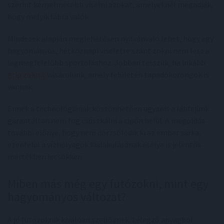
szerint kényelmesebb viselni azokat, amelyeknél megadják,
hogy melyik lábra valók.
Mindezek alapján meglehetősen nyilvánvaló lehet, hogy egy
hagyományos, hétköznapi viseletre szánt zokni nem lesz a
legmegfelelőbb sportoláshoz. Jobban tesszük, ha inkább
grip zoknit
vásárolunk, amely felületén tapadókorongok is
vannak.
Ennek a technológiának köszönhetően ugyanis a lábfejünk
garantáltan nem fog csúszkálni a cipőn belül. A megoldás
további előnye, hogy nem dörzsölődik ki az ember sarka,
ezenfelül a vízhólyagok kialakulásának esélye is jelentős
mértékben lecsökken.
Miben más még egy futózokni, mint egy
hagyományos változat?
A jó futózoknik kiválóan szellőznek. Lélegző anyagból