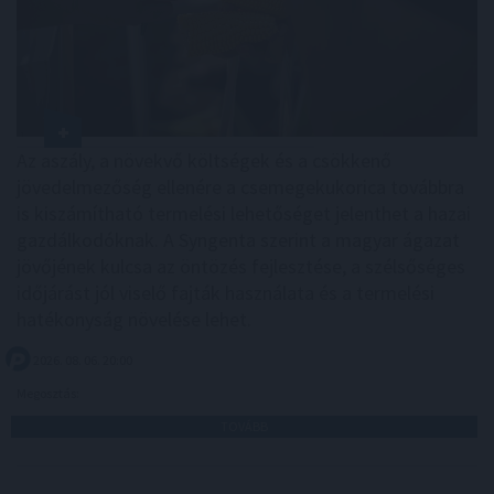
Az aszály, a növekvő költségek és a csökkenő
jövedelmezőség ellenére a csemegekukorica továbbra
is kiszámítható termelési lehetőséget jelenthet a hazai
gazdálkodóknak. A Syngenta szerint a magyar ágazat
jövőjének kulcsa az öntözés fejlesztése, a szélsőséges
időjárást jól viselő fajták használata és a termelési
hatékonyság növelése lehet.
2026. 08. 06. 20:00
Megosztás:
TOVÁBB