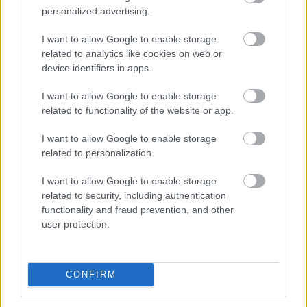
energiafelhasználását
personalized advertising.
I want to allow Google to enable storage
related to analytics like cookies on web or
device identifiers in apps.
I want to allow Google to enable storage
related to functionality of the website or app.
I want to allow Google to enable storage
related to personalization.
I want to allow Google to enable storage
related to security, including authentication
functionality and fraud prevention, and other
A Magyar Vegyipari Szövetség (MAVESZ) tagvállalatai
user protection.
csaknem 200 megawattal (MW) csökkentették
villamosenergia-felhasználásukat és jelentősen
visszafogták vízfelhasználásukat is a tagoktól
CONFIRM
beérkezett információk alapján, ez a felhasználás-
csökkentés az országosan elért eredmények mintegy