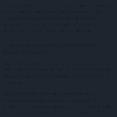
Amennyiben valaki minél jobb eredményt akar elérni, legyen
az futás vagy labdajáték, akkor kulcsfontosságú, hogy ne
csússzon el a lába. A Gripower Aero zoknik vékonyabb
anyagból készülnek, így nem fordulhat elő az, hogy a lábfej
ne férne bele kényelmesen a cipőbe a zokni miatt.
A szivárvány minden színében lehet
kapni futózoknit
Ma már sokan ügyelnek arra, hogy ne csak kényelmes és a
célnak megfelelő ruhadarabokat viseljenek futás, sportolás
közben, hanem a színek tekintetében is harmonizáljanak a
ruhaneműk.
A grip zoknikat különféle színekben készítik, nem csak
fehérben vagy feketében lehet őket megvásárolni. Így
mindenki a számára legszimpatikusabb színárnyalatút tudja
beszerezni: kéket, sárgát, zöldet, pirosat, magenta színűt