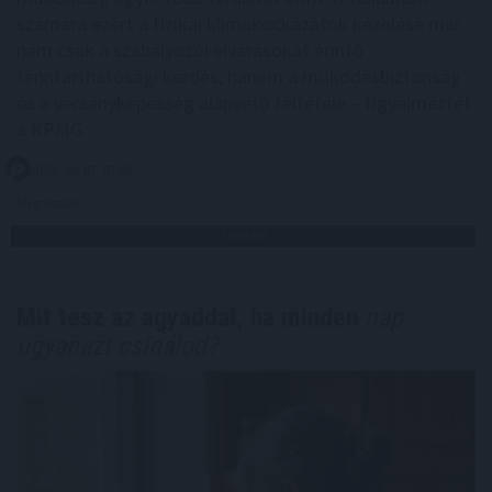
számára ezért a fizikai klímakockázatok kezelése már
nem csak a szabályozói elvárásokat érintő
fenntarthatósági kérdés, hanem a működésbiztonság
és a versenyképesség alapvető feltétele – figyelmeztet
a KPMG.
2026. 08. 07. 03:00
Megosztás:
TOVÁBB
Mit tesz az agyaddal, ha minden
nap
ugyanazt csinálod?