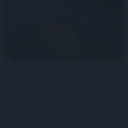
A kormány augusztus 1-jén módosította a
villamosenergia-ellátási válsághelyzet kezelésének
szabályait, ami jól mutatja, hogy az energiaellátást
érintő kockázatok kezelése egyre nagyobb figyelmet
kap szabályozói oldalról is. A rekordalacsony dunai
vízállás, a hőhullámok és az aszály egyértelművé teszik,
hogy a klímaváltozás már nem jövőbeli forgatókönyv:
kézzelfogható üzleti kockázat, amely a hazai
energiaellátástól a szabályozási környezeten át a napi
működésig egyre több területet érint. A vállalatok