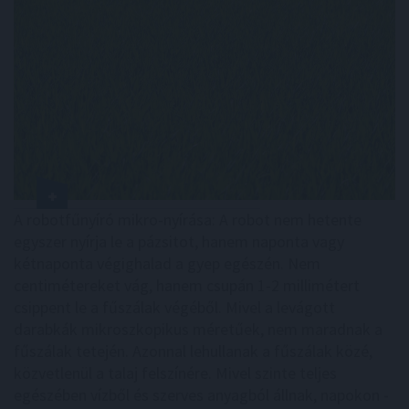
A robotfűnyíró mikro-nyírása: A robot nem hetente
egyszer nyírja le a pázsitot, hanem naponta vagy
kétnaponta végighalad a gyep egészén. Nem
centimétereket vág, hanem csupán 1-2 millimétert
csippent le a fűszálak végéből. Mivel a levágott
darabkák mikroszkopikus méretűek, nem maradnak a
fűszálak tetején. Azonnal lehullanak a fűszálak közé,
közvetlenül a talaj felszínére. Mivel szinte teljes
egészében vízből és szerves anyagból állnak, napokon -