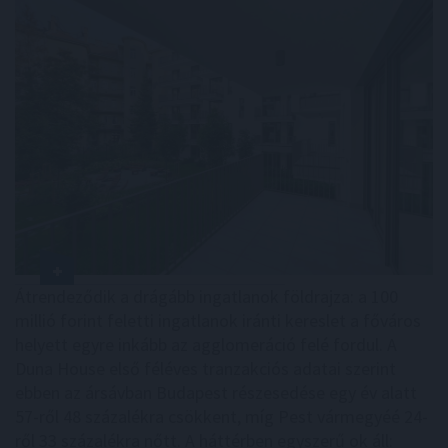
Átrendeződik a drágább ingatlanok földrajza: a 100
millió forint feletti ingatlanok iránti kereslet a főváros
helyett egyre inkább az agglomeráció felé fordul. A
Duna House első féléves tranzakciós adatai szerint
ebben az ársávban Budapest részesedése egy év alatt
57-ről 48 százalékra csökkent, míg Pest vármegyéé 24-
ről 33 százalékra nőtt. A háttérben egyszerű ok áll: