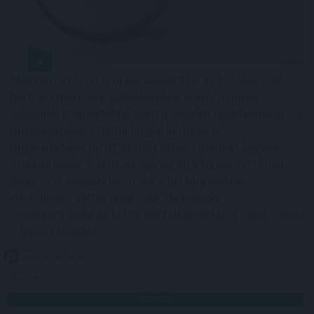
Magyarországon is új korszakot hoz az Európai Unió
bértranszparencia-szabályozása, amely minden
eddiginél átláthatóbbá teszi a vállalati javadalmazást: a
munkavállalók ezentúl joggal kérhetik ki
munkáltatójuktól az azonos értékű munkát végzők
átlagos bérét. A WHC szakértői arra figyelmeztetnek,
hogy az új irányelv nemcsak a bértárgyalások
dinamikáját változtatja meg, de komoly
adminisztrációs és kulturális felkészülést is megkövetel
a hazai cégektől.
2026. 08. 06. 22:00
Megosztás:
TOVÁBB