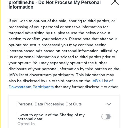
profitline.hu -
Do Not Process My Personal
Information
If you wish to opt-out of the sale, sharing to third parties, or
processing of your personal or sensitive information for
targeted advertising by us, please use the below opt-out
section to confirm your selection. Please note that after your
opt-out request is processed you may continue seeing
interest-based ads based on personal information utilized by
us or personal information disclosed to third parties prior to
A 2026-os nyár második hőkupolája ismét jelentősen
your opt-out. You may separately opt-out of the further
növelte a klímák használatát. A hűtés helyszínenként
disclosure of your personal information by third parties on the
átlagosan napi 4,29 kWh energiát igényelt a Daikin
IAB’s list of downstream participants. This information may
klímákat és hőszivattyúkat vezérlő Onecta alkalmazás
also be disclosed by us to third parties on the
IAB’s List of
anonim, országos használati adatai szerint.
Downstream Participants
that may further disclose it to other
third parties.
2026. 08. 07. 01:00
Please note that this website/app uses one or more Google
Personal Data Processing Opt Outs
Megosztás:
services and may gather and store information including but
TOVÁBB
not limited to your visit or usage behaviour. You may click to
I want to opt-out of the Sharing of my
personal data.
grant or deny consent to Google and its third-party tags to
Opted In
use your data for below specified purposes in below Google