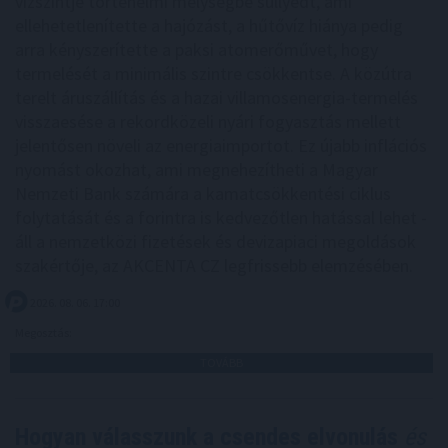
vízszintje történelmi mélységbe süllyedt, ami
ellehetetlenítette a hajózást, a hűtővíz hiánya pedig
arra kényszerítette a paksi atomerőművet, hogy
termelését a minimális szintre csökkentse. A közútra
terelt áruszállítás és a hazai villamosenergia-termelés
visszaesése a rekordközeli nyári fogyasztás mellett
jelentősen növeli az energiaimportot. Ez újabb inflációs
nyomást okozhat, ami megnehezítheti a Magyar
Nemzeti Bank számára a kamatcsökkentési ciklus
folytatását és a forintra is kedvezőtlen hatással lehet -
áll a nemzetközi fizetések és devizapiaci megoldások
szakértője, az AKCENTA CZ legfrissebb elemzésében.
2026. 08. 06. 17:00
Megosztás:
TOVÁBB
Hogyan válasszunk a csendes elvonulás
és