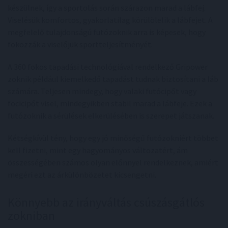
készülnek, így a sportolás során szárazon marad a lábfej.
Viselésük komfortos, gyakorlatilag körülölelik a lábfejet. A
megfelelő tulajdonságú futózoknik arra is képesek, hogy
fokozzák a viselőjük sportteljesítményét.
A 360 fokos tapadási technológiával rendelkező Gripower
zoknik például kiemelkedő tapadást tudnak biztosítani a láb
számára. Teljesen mindegy, hogy valaki futócipőt vagy
focicipőt visel, mindegyikben stabil marad a lábfeje. Ezek a
futózoknik a sérülések elkerülésében is szerepet játszanak.
Kétségkívül tény, hogy egy jó minőségű futózokniért többet
kell fizetni, mint egy hagyományos változatért, ám
összességében számos olyan előnnyel rendelkeznek, amiért
megéri ezt az árkülönbözetet kicsengetni.
Könnyebb az irányváltás csúszásgátlós
zokniban