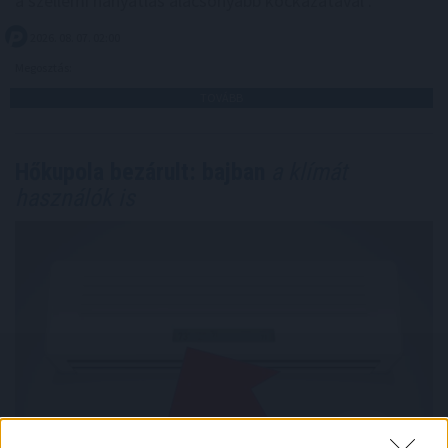
a szellemi hanyatlás alacsonyabb kockázatával .
2026. 08. 07. 02:00
Megosztás:
TOVÁBB
Hőkupola bezárult: bajban
a klímát
használók is