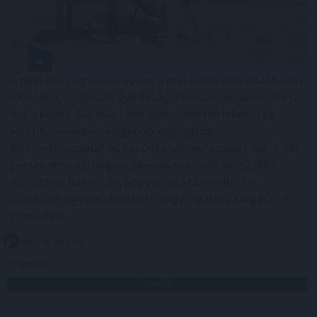
A nyaralás hagyományosan a munkától való elszakadás
időszaka, a digitális gazdaság azonban alaposan átírta
ezt a képet. Ma már több olyan bevételi lehetőség
létezik, amelyhez elegendő egy laptop,
internetkapcsolat és naponta néhány szabad óra. A cél
persze nem az, hogy a pihenés második műszakká
változzon, hanem az, hogy az utazás mellett is
maradjon egy kiszámítható vagy legalább kiegészítő
jövedelem.
2026. 08. 06. 17:15
Megosztás:
TOVÁBB