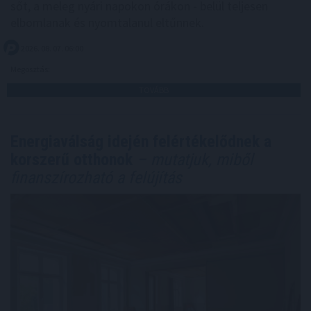
sőt, a meleg nyári napokon órákon - belül teljesen
elbomlanak és nyomtalanul eltűnnek.
2026. 08. 07. 06:00
Megosztás:
TOVÁBB
Energiaválság idején felértékelődnek a
korszerű otthonok
– mutatjuk, miből
finanszírozható a felújítás