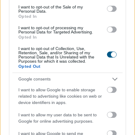
consent section.
Elmaradt a várakozásoktól az
ipar júniusi
I want to opt-out of the Sale of my
Personal Data.
teljesítménye
Opted In
Az ipari termelés júniusi mutatói elmaradtak a
I want to opt-out of processing my
Personal Data for Targeted Advertising.
várakozásoktót, már az előzetes GDP-adatok is sejteni
Opted In
engedték, hogy a fél év utolsó hónapja nem volt erős -
állapították meg az MTI-nek nyilatkozó elemzők. A
I want to opt-out of Collection, Use,
Retention, Sale, and/or Sharing of my
kilátások továbbra is bizonytalanok alapvetően a
Personal Data that Is Unrelated with the
külpiaci feltételek miatt, de majdnem biztos, hogy a
Purposes for which it was collected.
Opted Out
magyar ipar túllépett az évekig húzódó recesszión.
Google consents
2026. 08. 07. 00:05
Megosztás:
I want to allow Google to enable storage
related to advertising like cookies on web or
TOVÁBB
device identifiers in apps.
I want to allow my user data to be sent to
A magyar vegyipar csaknem 200
Google for online advertising purposes.
megawattal
csökkentette
I want to allow Google to send me