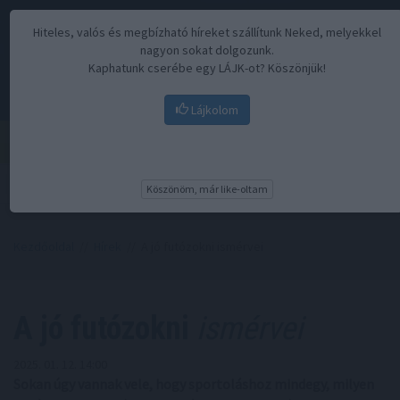
Hiteles, valós és megbízható híreket szállítunk Neked, melyekkel
nagyon sokat dolgozunk.
Kaphatunk cserébe egy LÁJK-ot? Köszönjük!
Lájkolom
Menü
Köszönöm, már like-oltam
Kezdőoldal
//
Hírek
// A jó futózokni ismérvei
A jó futózokni
ismérvei
2025. 01. 12. 14:00
Sokan úgy vannak vele, hogy sportoláshoz mindegy, milyen