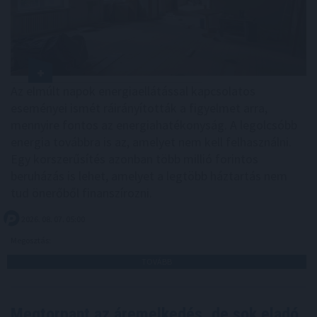
Az elmúlt napok energiaellátással kapcsolatos
eseményei ismét ráirányították a figyelmet arra,
mennyire fontos az energiahatékonyság. A legolcsóbb
energia továbbra is az, amelyet nem kell felhasználni.
Egy korszerűsítés azonban több millió forintos
beruházás is lehet, amelyet a legtöbb háztartás nem
tud önerőből finanszírozni.
2026. 08. 07. 05:00
Megosztás:
TOVÁBB
Megtorpant az áremelkedés, de sok eladó