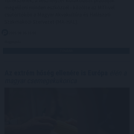
törekszenek, a vészhelyzet kialakulását próbálják
megelőzni minden eszközzel - közölte az MTI-vel
csütörtökön a Magyar Akvakultúra és Halászati
Szakmaközi Szervezet (MA-HAL).
2026. 08. 06. 21:00
Megosztás:
TOVÁBB
Az extrém hőség ellenére is Európa
élén a
magyar csemegekukorica