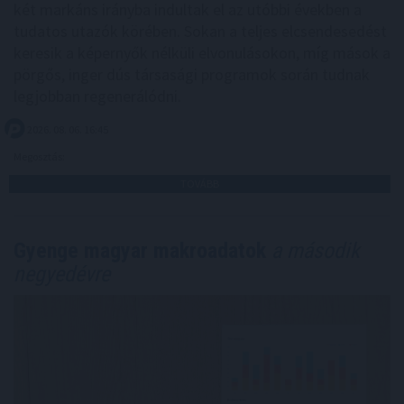
két markáns irányba indultak el az utóbbi években a
tudatos utazók körében. Sokan a teljes elcsendesedést
keresik a képernyők nélküli elvonulásokon, míg mások a
pörgős, inger dús társasági programok során tudnak
legjobban regenerálódni.
2026. 08. 06. 16:45
Megosztás:
TOVÁBB
Gyenge magyar makroadatok
a második
negyedévre