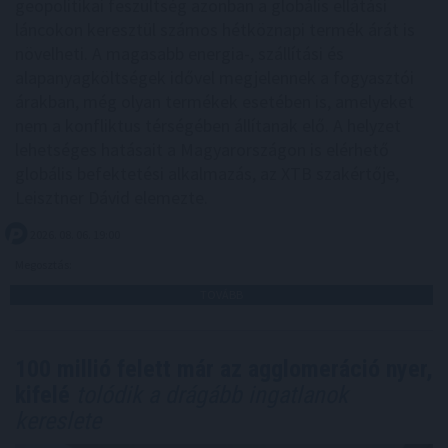
geopolitikai feszültség azonban a globális ellátási
láncokon keresztül számos hétköznapi termék árát is
növelheti. A magasabb energia-, szállítási és
alapanyagköltségek idővel megjelennek a fogyasztói
árakban, még olyan termékek esetében is, amelyeket
nem a konfliktus térségében állítanak elő. A helyzet
lehetséges hatásait a Magyarországon is elérhető
globális befektetési alkalmazás, az XTB szakértője,
Leisztner Dávid elemezte.
2026. 08. 06. 19:00
Megosztás:
TOVÁBB
100 millió felett már az agglomeráció nyer,
kifelé
tolódik a drágább ingatlanok
kereslete