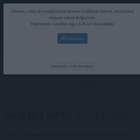
Hiteles, valós és megbízható híreket szállítunk Neked, melyekkel
nagyon sokat dolgozunk.
Kaphatunk cserébe egy LÁJK-ot? Köszönjük!
Lájkolom
Menü
Köszönöm, már like-oltam
Kezdőoldal
//
Hírek
// Mi lesz a forint árfolyamával?
Mi lesz a forint
árfolyamával?
2025. 08. 25. 15:00
EURHUF: holnap jön az MNB. Pénteken 397 felett is járt a