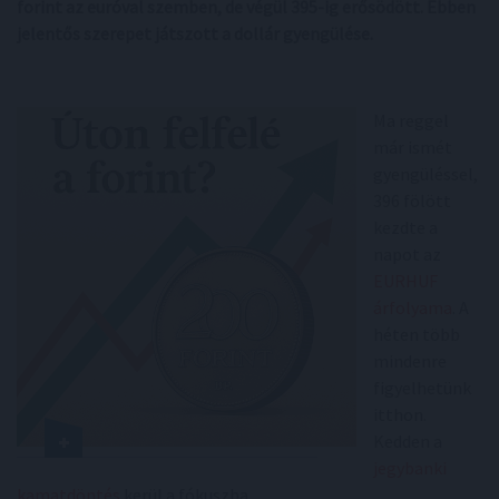
forint az euróval szemben, de végül 395-ig erősödött. Ebben
jelentős szerepet játszott a dollár gyengülése.
Ma reggel
már ismét
gyengüléssel,
396 fölött
kezdte a
napot az
EURHUF
árfolyama
. A
héten több
mindenre
figyelhetünk
itthon.
Kedden a
jegybanki
kamatdöntés
kerül a fókuszba.