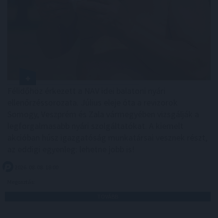
Félidőhöz érkezett a NAV idei balatoni nyári
ellenőrzéssorozata. Július eleje óta a revizorok
Somogy, Veszprém és Zala vármegyében vizsgálják a
legforgalmasabb nyári szolgáltatókat. A kiemelt
akcióban húsz igazgatóság munkatársai vesznek részt,
az eddigi egyenleg: lehetne jobb is!
2026. 08. 08. 18:00
Megosztás:
TOVÁBB