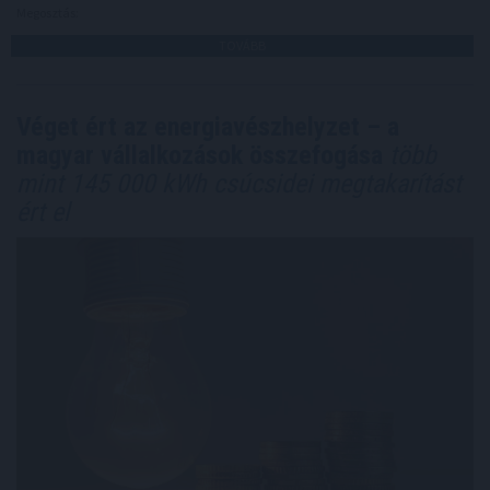
Megosztás:
TOVÁBB
Véget ért az energiavészhelyzet – a
magyar vállalkozások összefogása
több
mint 145 000 kWh csúcsidei megtakarítást
ért el