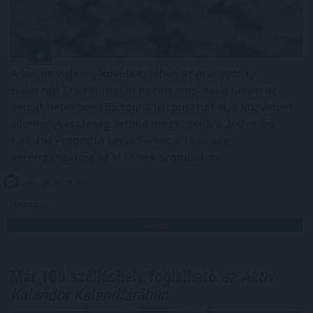
A súlyos vízhiány következtében az Aranyponty
Halászati Zrt. rétimajori és rétszilasi halastavain az
elmúlt hetekben 185 tonna hal pusztult el, a közvetlen
állományveszteség értéke megközelíti a 200 millió
forintot - mondta Lévai Ferenc a társaság
vezérigazgatója az MTI-nek szombaton.
2026. 08. 09. 07:00
Megosztás:
TOVÁBB
Már 100 szálláshely foglalható
az Aktív
Kalandor Kalandtárában