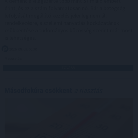
A demencia világszerte több mint 57 millió embert
érint, és ez a szám folyamatosan nő. Bár a betegség
lefolyását megállító kezelés jelenleg nem áll
rendelkezésre, a szellemi hanyatlás kockázatának
csökkentése a tudományos közösség szerint már most
is lehetséges.
2026. 08. 09. 00:30
Megosztás:
TOVÁBB
Másodfokúra csökkent
a riasztás