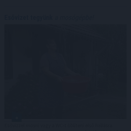
Esővizet tegyünk
a mosógépbe!
Esővízzel mosni vagy a WC-t öblíteni első hallásra