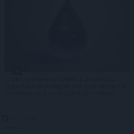
Történelmi mélypontra csökkent a Lake Mead, az
Egyesült Államok legnagyobb víztározójának vízszintje
szombaton – derül ki a vízügyi hatóságok adataiból.
2026. 08. 09. 09:00
Megosztás: