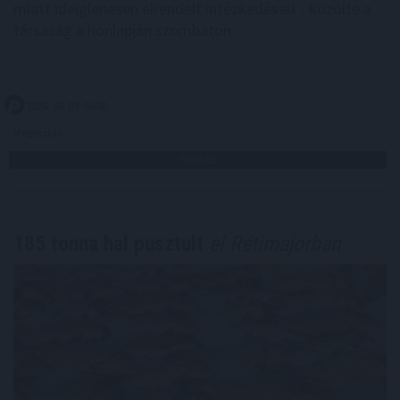
miatt ideiglenesen elrendelt intézkedéseit - közölte a
társaság a honlapján szombaton.
2026. 08. 09. 08:00
Megosztás:
TOVÁBB
185 tonna hal pusztult
el Rétimajorban