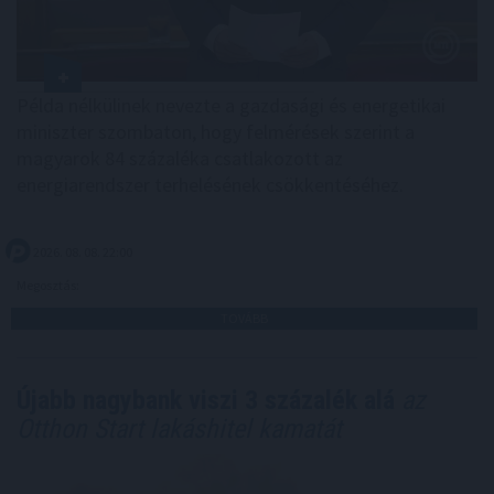
Példa nélkülinek nevezte a gazdasági és energetikai
miniszter szombaton, hogy felmérések szerint a
magyarok 84 százaléka csatlakozott az
energiarendszer terhelésének csökkentéséhez.
2026. 08. 08. 22:00
Megosztás:
TOVÁBB
Újabb nagybank viszi 3 százalék alá
az
Otthon Start lakáshitel kamatát