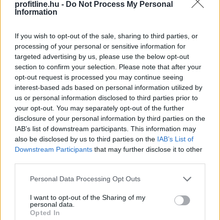
profitline.hu -
Do Not Process My Personal
Information
If you wish to opt-out of the sale, sharing to third parties, or
processing of your personal or sensitive information for
targeted advertising by us, please use the below opt-out
section to confirm your selection. Please note that after your
opt-out request is processed you may continue seeing
interest-based ads based on personal information utilized by
us or personal information disclosed to third parties prior to
your opt-out. You may separately opt-out of the further
disclosure of your personal information by third parties on the
IAB’s list of downstream participants. This information may
Egy korszerű háztartási légkondicionáló nem
also be disclosed by us to third parties on the
IAB’s List of
feltétlenül számít nagy energiafalónak, ám a helytelen
Downstream Participants
that may further disclose it to other
third parties.
használat könnyen több tízezer, szélsőséges esetben
akár 100 000 forintot meghaladó felesleges kiadást
Please note that this website/app uses one or more Google
Personal Data Processing Opt Outs
okozhat.
services and may gather and store information including but
not limited to your visit or usage behaviour. You may click to
I want to opt-out of the Sharing of my
personal data.
2026. 08. 09. 02:00
grant or deny consent to Google and its third-party tags to
Opted In
use your data for below specified purposes in below Google
Megosztás: