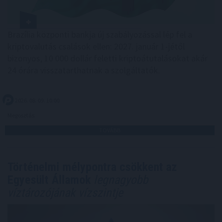
Brazília központi bankja új szabályozással lép fel a
kriptovalutás csalások ellen: 2027. január 1-jétől
bizonyos, 10 000 dollár feletti kriptoátutalásokat akár
24 órára visszatarthatnak a szolgáltatók.
2026. 08. 09. 10:00
Megosztás:
TOVÁBB
Történelmi mélypontra csökkent az
Egyesült Államok
legnagyobb
víztározójának vízszintje