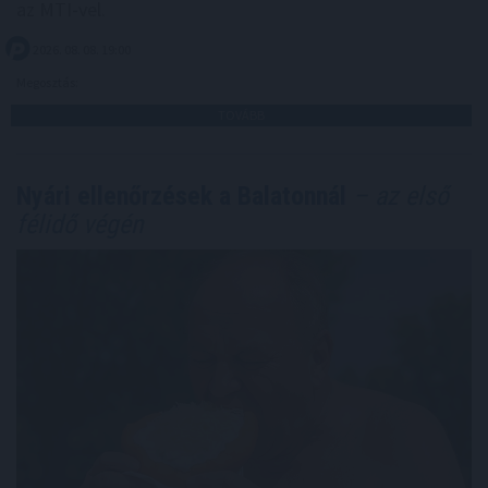
az MTI-vel.
2026. 08. 08. 19:00
Megosztás:
TOVÁBB
Nyári ellenőrzések a Balatonnál
– az első
félidő végén