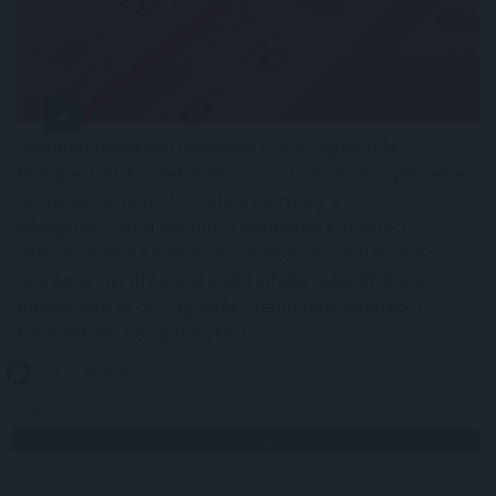
Szombat hajnalban helyreállt a vízszolgáltatás
Budapest III. kerületében a Jós utcában, ahol pénteken
csőtörés történt - közölte a kormány a
hőségriasztásról készült, szombaton közzétett
jelentésében a kormany.hu oldalon. Szombattól az
országos tisztifőorvos kedd éjfélig másodfokúra
mérsékelte az ország egész területére vonatkozó
harmadfokú hőségriasztást.
2026. 08. 09. 00:05
Megosztás:
TOVÁBB