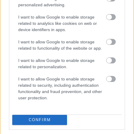
personalized advertising.
I want to allow Google to enable storage
related to analytics like cookies on web or
device identifiers in apps.
Egyetlen év különbség is komoly változást jelenthet
I want to allow Google to enable storage
related to functionality of the website or app.
annak, aki már a nyugdíjba vonulását tervezi.
I want to allow Google to enable storage
related to personalization.
I want to allow Google to enable storage
2026. 08. 09. 01:00
related to security, including authentication
functionality and fraud prevention, and other
Megosztás:
user protection.
TOVÁBB
CONFIRM
A szellemi hanyatlás kockázatának
45%-a
befolyásolható a WHO szerint