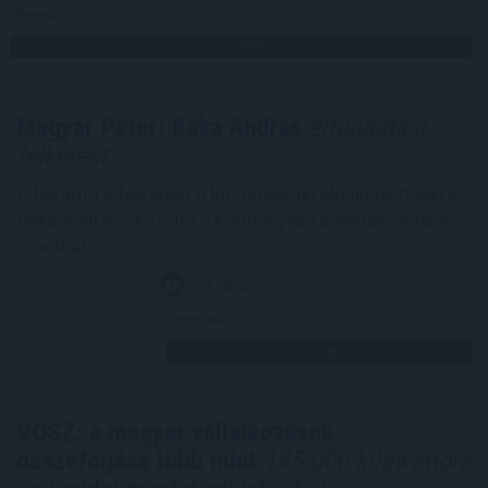
Megosztás:
TOVÁBB
Magyar Péter: Baka András
elfogadta a
felkérést
Elfogadta a felkérést a köztársasági elnöki tisztségre
Baka András - közölte a kormányfő Facebook-oldalán
szombaton.
2026. 08. 08. 20:00
Megosztás:
TOVÁBB
VOSZ: a magyar vállalkozások
összefogása több mint
145 000 kilowattóra