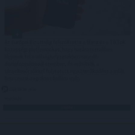
Az Európai Bizottság felszólította a Meta és a TikTok
közösségi platformokat, hogy határozottabban
lépjenek fel a válsághelyzetekben terjedő
dezinformációval szemben, és erősítsék a
tényellenőrzőkkel folytatott együttműködést a múlt
heti ceutai migrációs hullám után.
2026. 08. 08. 16:00
Megosztás:
TOVÁBB