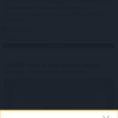
szokatlannak tűnhet, pedig egy megfelelően kialakított
esővízhasznosító rendszerrel egy családi ház
vezetékesvíz-fogyasztásának akár 57 százaléka is
kiváltható.
2026. 08. 09. 03:00
Megosztás:
TOVÁBB
100.000 forint is lehet a klíma otthoni
költsége, ha rosszul van beállítva?