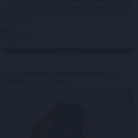
- jelentette ki Aleksandar Vucic szerb elnök szombaton
Belgrádban, miután tárgyalt Volodimir Zelenszkij ukrán
államfővel.
2026. 08. 08. 17:00
Megosztás:
TOVÁBB
Az EU fokozott tényellenőrzést vár
el a
Metától és a TikToktól