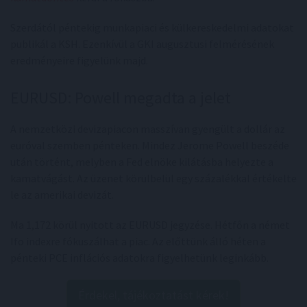
Szerdától péntekig munkapiaci és külkereskedelmi adatokat
publikál a KSH. Ezenkívül a GKI augusztusi felmérésének
eredményeire figyelünk majd.
EURUSD: Powell megadta a jelet
A nemzetközi devizapiacon masszívan gyengült a dollár az
euróval szemben pénteken. Mindez Jerome Powell beszéde
után történt, melyben a Fed elnöke kilátásba helyezte a
kamatvágást. Az üzenet körülbelül egy százalékkal értékelte
le az amerikai devizát.
Ma 1,172 körül nyitott az EURUSD jegyzése. Hétfőn a német
Ifo indexre fókuszálhat a piac. Az előttünk álló héten a
pénteki PCE inflációs adatokra figyelhetünk leginkább.
Érdekel, tájékoztatást kérek!