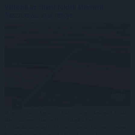
Változik az állami földek átmeneti
hasznosításának rendje
Megújította az Agrár- és Élelmiszergazdaságért Felelős
Minisztérium a Nemzeti Földalapba tartozó
földterületek megbízási szerződéssel történő átmeneti
hasznosításának rendjét - tette közzé a tárca