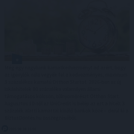
Még egy nagybank kamatkedvezményt ad azért, hogy
az igénylők nála vegyék fel a kedvezményes, maximum
3 százalékos kamatú Otthon Startot. 2026-ban az új
lakáshitelek 80 százaléka valamilyen állami
támogatásos kölcsön, túlnyomórészt Otthon Start.
Augusztus 10-től az UniCredit is belép az ezt a hitelt 3
százalék alatti kamattal kínáló bankok közé – derül ki a
BiztosDöntés.hu összegzéséből.
2026. 08. 08. 21:00