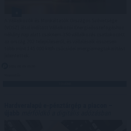
A Vállalkozók és Munkáltatók Országos Szövetsége
(VOSZ) által indított Vállalkozói Energiaösszefogáshoz
néhány nap alatt csaknem 350 vállalkozás csatlakozott
az ország 202 településéről, és vállalásaik összesen
több mint 145 000 kWh csúcsidei energiamegtakarítást
jelentettek.
2026. 08. 09. 05:00
Megosztás:
TOVÁBB
Hardveralapú e-pénztárgép a piacon –
újabb
mérföldkő a digitális adózásban