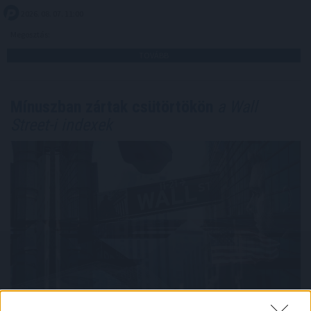
2026. 08. 07. 11:00
Megosztás:
TOVÁBB
Mínuszban zártak csütörtökön
a Wall
Street-i indexek