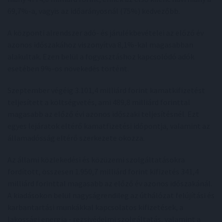
69,7%-a, vagyis az időarányosnál (75%) kedvezőbb.
A központi alrendszer adó- és járulékbevételei az előző év
azonos időszakához viszonyítva 8,1%-kal magasabban
alakultak. Ezen belül a fogyasztáshoz kapcsolódó adók
esetében 9%-os növekedés történt.
Szeptember végéig 3.101,4 milliárd forint kamatkifizetést
teljesített a költségvetés, ami 489,8 milliárd forinttal
magasabb az előző évi azonos időszaki teljesítésnél. Ezt
egyes lejáratok eltérő kamatfizetési időpontja, valamint az
államadósság eltérő szerkezete okozza.
Az állami közlekedési és közüzemi szolgáltatásokra
fordított, összesen 1.950,7 milliárd forint kifizetés 341,4
milliárd forinttal magasabb az előző év azonos időszakánál.
A kiadásokon belül nagyságrendileg az úthálózat felújítási és
karbantartási munkákkal kapcsolatos kifizetések, a
lakossági energia - rezsivédelmi szolgáltatás, valamint a