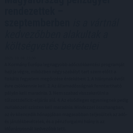
rendezettek –
szeptemberben
is a vártnál
kedvezőbben alakultak a
költségvetés bevételei
2025. 10. 08. 15:00
A Kormány Európa legnagyobb adócsökkentési programját
hajtja végre, miközben négy szabályt tart szem előtt a
fiskális fegyelem megőrzése érdekében: 1. A hiánynak évről
évre csökkennie kell. 2. Az államadósságnak fenntartható
pályán kell maradnia. 3. Nem szabad visszakerülni a
túlzottdeficit-eljárás alá. 4. Az elsődleges egyenlegnek pedig
nullaközeli szinten kell maradnia. Mindezzel összhangban,
az év kilencedik hónapjában magasabban teljesültek az adó-
és járulékbevételek, és a pénzforgalmi hiány is az
időarányosnál kedvezőbb lett.