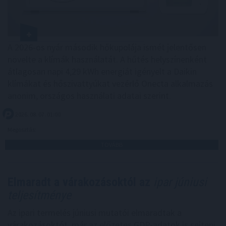
A 2026-os nyár második hőkupolája ismét jelentősen
növelte a klímák használatát. A hűtés helyszínenként
átlagosan napi 4,29 kWh energiát igényelt a Daikin
klímákat és hőszivattyúkat vezérlő Onecta alkalmazás
anonim, országos használati adatai szerint.
2026. 08. 07. 01:00
Megosztás:
TOVÁBB
Elmaradt a várakozásoktól az
ipar júniusi
teljesítménye
Az ipari termelés júniusi mutatói elmaradtak a
várakozásoktót, már az előzetes GDP-adatok is sejteni