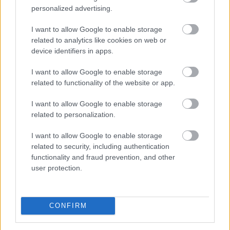
personalized advertising.
TOVÁBB
I want to allow Google to enable storage
related to analytics like cookies on web or
Elmaradt egyelőre az albérletpiaci roham -
device identifiers in apps.
mennyibe kerülnek most a kiadó lakások?
I want to allow Google to enable storage
related to functionality of the website or app.
I want to allow Google to enable storage
related to personalization.
I want to allow Google to enable storage
related to security, including authentication
functionality and fraud prevention, and other
user protection.
CONFIRM
A felsőoktatási ponthatárok kihirdetése utáni hetek