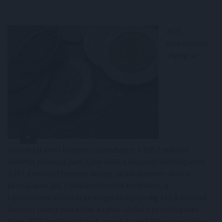
2025
szeptember
végéig az
államháztartás központi alrendszere 3.328,7 milliárd
forintos hiánnyal zárt. Ezen belül a központi költségvetés
3.267,4 milliárd forintos hiányt, az elkülönített állami
pénzalapok 101,3 milliárd forintos többletet, a
társadalombiztosítás pénzügyi alapjai pedig 162,6 milliárd
forintos hiányt mutattak. Az éves várható pénzforgalmi
hiány 4774,0 milliárd forint, ennek az első kilenc havi hiány a