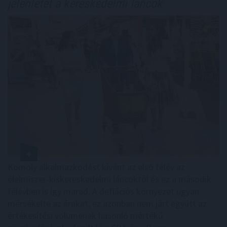
jelenlétét a kereskedelmi láncok
Komoly alkalmazkodást kívánt az első félév az
élelmiszer-kiskereskedelmi láncoktól és ez a második
félévben is így marad. A deflációs környezet ugyan
mérsékelte az árakat, ez azonban nem járt együtt az
értékesítési volumenek hasonló mértékű