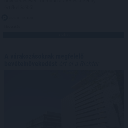
növekedésével - derült ki a CBA és a Penny
értékeléséből.
2026. 08. 07. 16:00
Megosztás:
TOVÁBB
A várakozásoknak megfelelő
bevételnövekedést
ért el a Richter