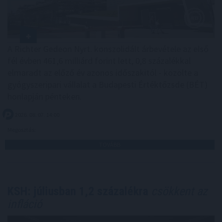
A Richter Gedeon Nyrt. konszolidált árbevétele az első
fél évben 461,6 milliárd forint lett, 0,8 százalékkal
elmaradt az előző év azonos időszakitól - közölte a
gyógyszeripari vállalat a Budapesti Értéktőzsde (BÉT)
honlapján pénteken.
2026. 08. 07. 14:00
Megosztás:
TOVÁBB
KSH: júliusban 1,2 százalékra
csökkent az
infláció