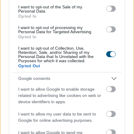
consent section.
I want to opt-out of the Sale of my
Personal Data.
Opted In
I want to opt-out of processing my
Personal Data for Targeted Advertising.
Opted In
I want to opt-out of Collection, Use,
Retention, Sale, and/or Sharing of my
Personal Data that Is Unrelated with the
Purposes for which it was collected.
Opted Out
Mérsékelt elmozdulásokat mutatva többnyire
emelkedtek a vezető nyugat-európai részvényindexek.
Google consents
A Stoxx600 0,2%-kal, a DAX 0,1%-kal, a CAC40 0,4%-kal
emelkedett, míg az FTSE 100 0,2%-kal csökkent. Ezzel
I want to allow Google to enable storage
related to advertising like cookies on web or
a páneurópai index sorozatban harmadik napon zárt
device identifiers in apps.
történelmi csúcson. A napi emelkedés jelentős részét a
vállalati eredmények hajtották.
I want to allow my user data to be sent to
Google for online advertising purposes.
2026. 08. 07. 09:00
Megosztás:
I want to allow Google to send me