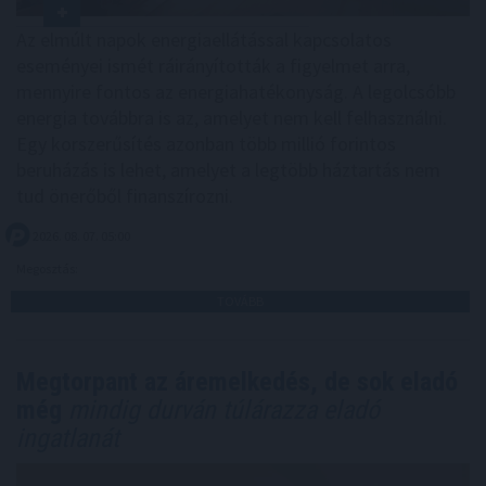
Az elmúlt napok energiaellátással kapcsolatos
eseményei ismét ráirányították a figyelmet arra,
mennyire fontos az energiahatékonyság. A legolcsóbb
energia továbbra is az, amelyet nem kell felhasználni.
Egy korszerűsítés azonban több millió forintos
beruházás is lehet, amelyet a legtöbb háztartás nem
tud önerőből finanszírozni.
2026. 08. 07. 05:00
Megosztás:
TOVÁBB
Megtorpant az áremelkedés, de sok eladó
még
mindig durván túlárazza eladó
ingatlanát