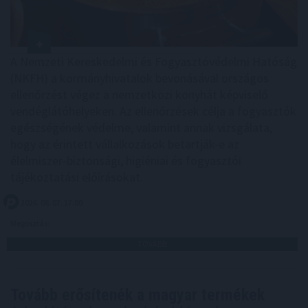
A Nemzeti Kereskedelmi és Fogyasztóvédelmi Hatóság
(NKFH) a kormányhivatalok bevonásával országos
ellenőrzést végez a nemzetközi konyhát képviselő
vendéglátóhelyeken. Az ellenőrzések célja a fogyasztók
egészségének védelme, valamint annak vizsgálata,
hogy az érintett vállalkozások betartják-e az
élelmiszer-biztonsági, higiéniai és fogyasztói
tájékoztatási előírásokat.
2026. 08. 07. 17:00
Megosztás:
TOVÁBB
Tovább erősítenék a magyar termékek