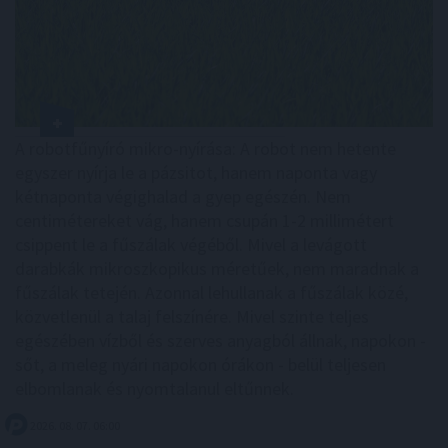
A robotfűnyíró mikro-nyírása: A robot nem hetente
egyszer nyírja le a pázsitot, hanem naponta vagy
kétnaponta végighalad a gyep egészén. Nem
centimétereket vág, hanem csupán 1-2 millimétert
csippent le a fűszálak végéből. Mivel a levágott
darabkák mikroszkopikus méretűek, nem maradnak a
fűszálak tetején. Azonnal lehullanak a fűszálak közé,
közvetlenül a talaj felszínére. Mivel szinte teljes
egészében vízből és szerves anyagból állnak, napokon -
sőt, a meleg nyári napokon órákon - belül teljesen
elbomlanak és nyomtalanul eltűnnek.
2026. 08. 07. 06:00