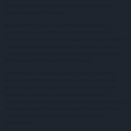
Víziközmű-fejlesztési és Ellentételezési Alap kiadásai
alakultak magasabb összegben.
Meghaladták a tavalyi összeget a nyugellátásokra és
gyógyító-megelőző ellátásokra fordított kiadások is.
Szeptember végéig – a 13. havi nyugdíjjal és ellátással együtt
– nyugellátásokra és nyugdíjszerű ellátásokra összesen 5
510,2 milliárd forint, míg gyógyító-megelőző ellátásokra 2
201,0 milliárd forint kifizetése történt meg.
Szeptemberben, egy hónap alatt, a központi alrendszer
303,2 milliárd forint hiánnyal zárt, szemben az előző évi
azonos havi 234,2 milliárd forintos többlettel. Az eltérés
leginkább a közüzemi szolgáltatások támogatása
előirányzat magasabb kifizetéseiből adódik, amelyen belül a
lakossági energia - rezsivédelmi szolgáltatásokat a tavalyi
évtől eltérő ütemben fizették ki - áll az NGM friss
kiadványában.