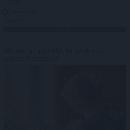
a KPMG.
2026. 08. 07. 03:00
Megosztás:
TOVÁBB
Mit tesz az agyaddal, ha minden
nap
ugyanazt csinálod?