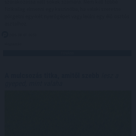
szórakozássá vált sokak számára. Nem kell többé
fizikailag elmenni egy kaszinóba, ha valaki szeretne
pörgetni egy-két nyerőgépet vagy leülni egy élő osztós
asztalhoz.
2026. 08. 07. 06:59
Megosztás:
TOVÁBB
A mulcsozás titka, amitől szebb
lesz a
gyeped, mint valaha