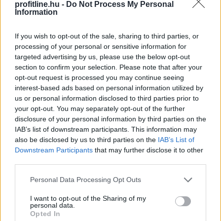
profitline.hu -
Do Not Process My Personal
Az amerikai részvénypiacok csütörtökön csökkenésben
Information
zártak, miközben a befektetők a vállalati
gyorsjelentéseket, valamint az Egyesült Államok és Irán
If you wish to opt-out of the sale, sharing to third parties, or
között az esetleges békemegállapodás felé mutató
processing of your personal or sensitive information for
jeleket figyelték. Az S&P500 0,2%-kal, a Dow Jones
targeted advertising by us, please use the below opt-out
0,9%-kal, a Nasdaq Composite 0,1%-kal zárt
section to confirm your selection. Please note that after your
alacsonyabban.
opt-out request is processed you may continue seeing
interest-based ads based on personal information utilized by
2026. 08. 07. 10:00
us or personal information disclosed to third parties prior to
your opt-out. You may separately opt-out of the further
Megosztás:
disclosure of your personal information by third parties on the
TOVÁBB
IAB’s list of downstream participants. This information may
also be disclosed by us to third parties on the
IAB’s List of
Downstream Participants
that may further disclose it to other
Kedvező vállalati jelentések támogatták
az
third parties.
európai piacokat
Please note that this website/app uses one or more Google
Personal Data Processing Opt Outs
services and may gather and store information including but
not limited to your visit or usage behaviour. You may click to
I want to opt-out of the Sharing of my
personal data.
grant or deny consent to Google and its third-party tags to
Opted In
use your data for below specified purposes in below Google