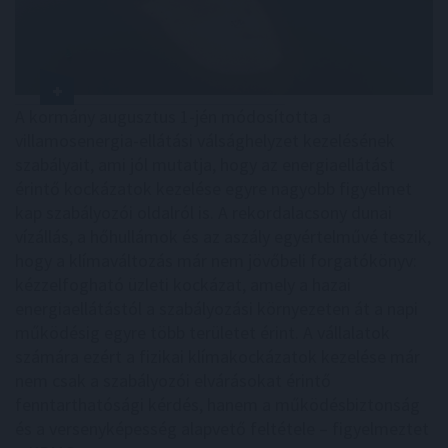
A kormány augusztus 1-jén módosította a
villamosenergia-ellátási válsághelyzet kezelésének
szabályait, ami jól mutatja, hogy az energiaellátást
érintő kockázatok kezelése egyre nagyobb figyelmet
kap szabályozói oldalról is. A rekordalacsony dunai
vízállás, a hőhullámok és az aszály egyértelművé teszik,
hogy a klímaváltozás már nem jövőbeli forgatókönyv:
kézzelfogható üzleti kockázat, amely a hazai
energiaellátástól a szabályozási környezeten át a napi
működésig egyre több területet érint. A vállalatok
számára ezért a fizikai klímakockázatok kezelése már
nem csak a szabályozói elvárásokat érintő
fenntarthatósági kérdés, hanem a működésbiztonság
és a versenyképesség alapvető feltétele – figyelmeztet