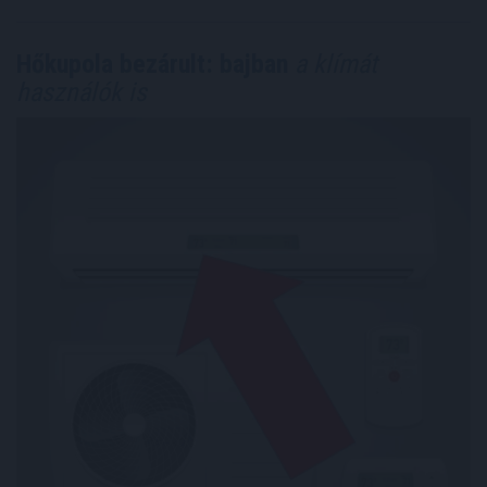
Hőkupola bezárult: bajban
a klímát
használók is