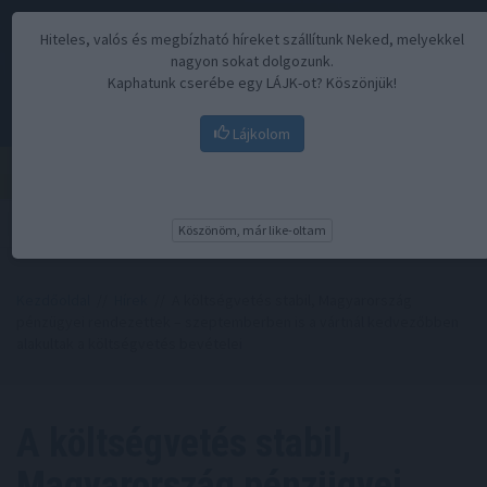
Hiteles, valós és megbízható híreket szállítunk Neked, melyekkel
nagyon sokat dolgozunk.
Kaphatunk cserébe egy LÁJK-ot? Köszönjük!
Lájkolom
Menü
Köszönöm, már like-oltam
Kezdőoldal
//
Hírek
// A költségvetés stabil, Magyarország
pénzügyei rendezettek – szeptemberben is a vártnál kedvezőbben
alakultak a költségvetés bevételei
A költségvetés stabil,
Magyarország pénzügyei