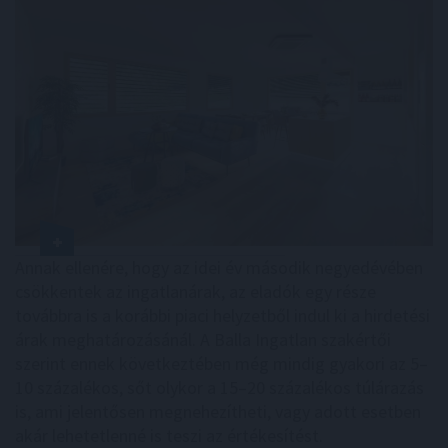
Annak ellenére, hogy az idei év második negyedévében
csökkentek az ingatlanárak, az eladók egy része
továbbra is a korábbi piaci helyzetből indul ki a hirdetési
árak meghatározásánál. A Balla Ingatlan szakértői
szerint ennek következtében még mindig gyakori az 5–
10 százalékos, sőt olykor a 15–20 százalékos túlárazás
is, ami jelentősen megnehezítheti, vagy adott esetben
akár lehetetlenné is teszi az értékesítést.