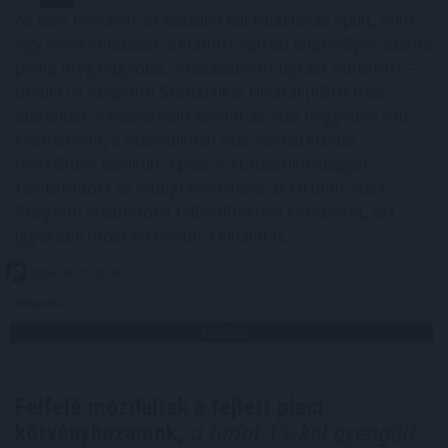
Az első félévben 22 százalékkal több lakás épült, mint
egy évvel korábban, a kiadott építési engedélyek száma
pedig még nagyobb, 29 százalékos ugrást mutatott –
derül ki a Központi Statisztikai Hivatal (KSH) friss
adataiból. A beszámoló szerint az első negyedév volt
kiemelkedő, a másodikban már sokkal kisebb
mértékben élénkült a piac. A statisztika alapján
folytatódott az eddigi tendencia: az Otthon Start
Program érezhetően fellendítette a keresletet, ezt
igyekszik most lekövetni a kínálat is.
2026. 08. 07. 12:00
Megosztás:
TOVÁBB
Felfelé mozdultak a fejlett piaci
kötvényhozamok,
a forint 1%-kal gyengült