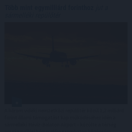
Több mint egymilliárd forinthoz
jut a
sármelléki repülőtér
A három vidéki nemzetközi repülőtér közül 1,2 milliárd
forint állami támogatást kap működéséhez idén a
sármelléki Hévíz-Balaton Airport - közölte a térség
országgyűlési képviselője szombaton közösségi