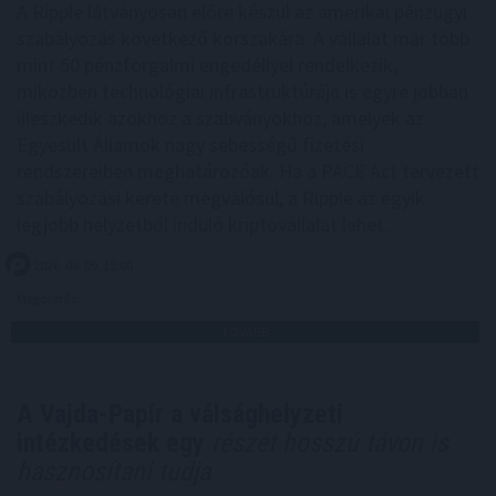
A Ripple látványosan előre készül az amerikai pénzügyi
szabályozás következő korszakára. A vállalat már több
mint 50 pénzforgalmi engedéllyel rendelkezik,
miközben technológiai infrastruktúrája is egyre jobban
illeszkedik azokhoz a szabványokhoz, amelyek az
Egyesült Államok nagy sebességű fizetési
rendszereiben meghatározóak. Ha a PACE Act tervezett
szabályozási kerete megvalósul, a Ripple az egyik
legjobb helyzetből induló kriptovállalat lehet.
2026. 08. 09. 15:00
Megosztás:
TOVÁBB
A Vajda-Papír a válsághelyzeti
intézkedések egy
részét hosszú távon is
hasznosítani tudja