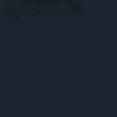
gondolkodnak, de sokan érdeklődnek az állami
otthonfelújítási támogatáshoz kapcsolódó kedvezményes
hitellehetőségek iránt is – derült ki a Cofidis Hitel Monitor
reprezentatív kutatásából.
A magyarok többsége további inflációra számít az
építőiparban, ezért amennyiben anyagi helyzetük engedi,
inkább belevágnak az elmúlt években esetleg halogatott
beruházások megvalósításába. Kisebb-nagyobb
munkálatokba kezdene idén a lakástulajdonosok 29
százaléka – ez az arány 12 százalékkal magasabb a három
évvel ezelőtt mért adatnál, ami a felújítási kedv érezhető
visszatérésére utal.
Az átalakítások zöme családi házakat (66%) érint, és a
felújítást tervezőknek csak negyede gondolkodik kizárólag