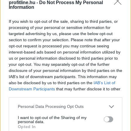
követelményeinek
elérése a teljes
profitline.hu -
Do Not Process My Personal
Information
gazdaság számára hasznos
If you wish to opt-out of the sale, sharing to third parties, or
processing of your personal or sensitive information for
targeted advertising by us, please use the below opt-out
section to confirm your selection. Please note that after your
opt-out request is processed you may continue seeing
interest-based ads based on personal information utilized by
us or personal information disclosed to third parties prior to
your opt-out. You may separately opt-out of the further
disclosure of your personal information by third parties on the
IAB’s list of downstream participants. This information may
also be disclosed by us to third parties on the
IAB’s List of
Downstream Participants
that may further disclose it to other
third parties.
Please note that this website/app uses one or more Google
Personal Data Processing Opt Outs
services and may gather and store information including but
A világgazdasági folyamatokat vizsgálva a jegybank
not limited to your visit or usage behaviour. You may click to
I want to opt-out of the Sharing of my
personal data.
által júniusban meghatározott, 2 százalék alatti éves
grant or deny consent to Google and its third-party tags to
Opted In
inflációs szint továbbra is reális - jelentette ki a Magyar
use your data for below specified purposes in below Google