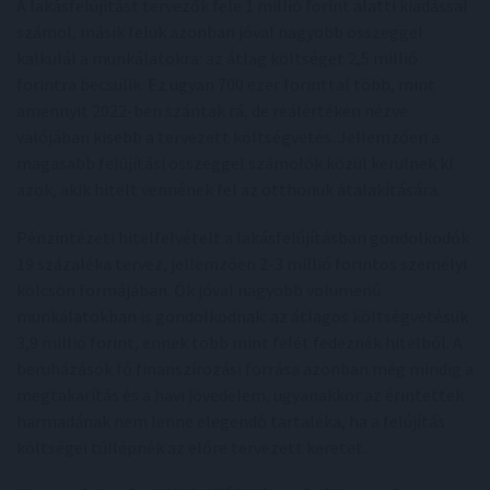
A lakásfelújítást tervezők fele 1 millió forint alatti kiadással
számol, másik felük azonban jóval nagyobb összeggel
kalkulál a munkálatokra: az átlag költséget 2,5 millió
forintra becsülik. Ez ugyan 700 ezer forinttal több, mint
amennyit 2022-ben szántak rá, de reálértéken nézve
valójában kisebb a tervezett költségvetés. Jellemzően a
magasabb felújítási összeggel számolók közül kerülnek ki
azok, akik hitelt vennének fel az otthonuk átalakítására.
Pénzintézeti hitelfelvételt a lakásfelújításban gondolkodók
19 százaléka tervez, jellemzően 2-3 millió forintos személyi
kölcsön formájában. Ők jóval nagyobb volumenű
munkálatokban is gondolkodnak: az átlagos költségvetésük
3,9 millió forint, ennek több mint felét fedeznék hitelből. A
beruházások fő finanszírozási forrása azonban még mindig a
megtakarítás és a havi jövedelem, ugyanakkor az érintettek
harmadának nem lenne elegendő tartaléka, ha a felújítás
költségei túllépnék az előre tervezett keretet.