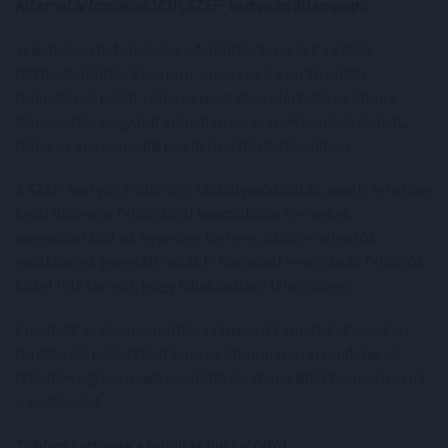
Alternatív források: VOP, SZÉP-kártya és állampapír
Jelentősen befolyásolja a felújítási terveket a Vidéki
Otthonfelújítási Program, amely az 5 ezer fő alatti
települések lakóit célozza meg: ahol elérhető az állami
támogatás, nagyobb arányban terveznek beruházásokat,
főleg az alacsonyabb jövedelmű háztartásokban.
A SZÉP-kártyát érintő idei szabálymódosítás, amely lehetővé
teszi bizonyos felújítással kapcsolatos termékek
megvásárlását az egyenleg terhére, szintén jelentős
érdeklődést generált: a SZÉP-kártyával rendelkező felújítók
közel fele tervezi, hogy kihasználja a lehetőséget.
Emellett az állampapírból származó kamatokat is sokan
fordítanák lakásfelújításra, az állampapírral rendelkező
felújítók egyharmada legalább részben ebből finanszírozná
a kiadásokat.
Többen tartanak a felújítás buktatóitól