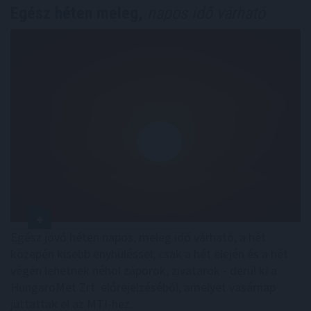
Egész héten meleg,
napos idő várható
Egész jövő héten napos, meleg idő várható, a hét
közepén kisebb enyhüléssel; csak a hét elején és a hét
végén lehetnek néhol záporok, zivatarok - derül ki a
HungaroMet Zrt. előrejelzéséből, amelyet vasárnap
juttattak el az MTI-hez.