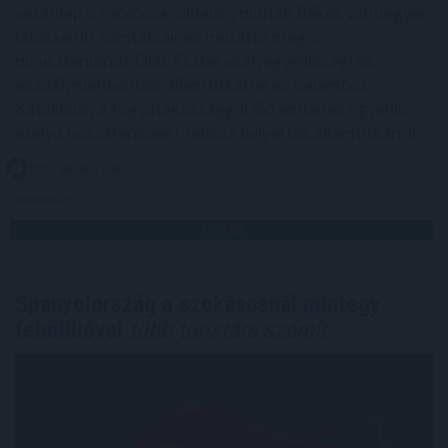
vasárnap a Facebook-oldalán, miután Békés vármegyei
látássérült sorstársainak mutatta meg a
minisztériumot Éliás Eszter esélyegyenlőségi és
akadálymentesítési államtitkárral és Galambos
Katalinnal, a fogyatékossággal élő emberek egyenlő
esélyű hozzáféréséért felelős helyettes államtitkárral.
2026. 08. 09. 21:00
Megosztás:
TOVÁBB
Spanyolország a szokásosnál mintegy
félmillióval
több turistára számít