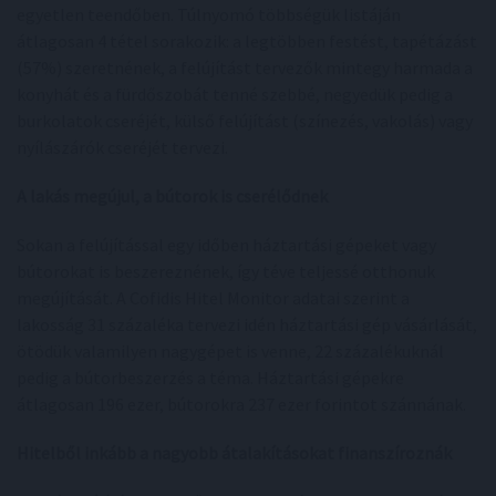
egyetlen teendőben. Túlnyomó többségük listáján
átlagosan 4 tétel sorakozik: a legtöbben festést, tapétázást
(57%) szeretnének, a felújítást tervezők mintegy harmada a
konyhát és a fürdőszobát tenné szebbé, negyedük pedig a
burkolatok cseréjét, külső felújítást (színezés, vakolás) vagy
nyílászárók cseréjét tervezi.
A lakás megújul, a bútorok is cserélődnek
Sokan a felújítással egy időben háztartási gépeket vagy
bútorokat is beszereznének, így téve teljessé otthonuk
megújítását. A Cofidis Hitel Monitor adatai szerint a
lakosság 31 százaléka tervezi idén háztartási gép vásárlását,
ötödük valamilyen nagygépet is venne, 22 százalékuknál
pedig a bútorbeszerzés a téma. Háztartási gépekre
átlagosan 196 ezer, bútorokra 237 ezer forintot szánnának.
Hitelből inkább a nagyobb átalakításokat finanszíroznák