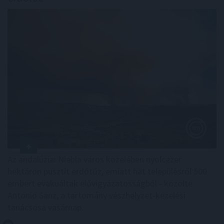
Az andalúziai Niebla város közelében nyolcezer
hektáron pusztít erdőtűz, emiatt hat településről 500
embert evakuáltak elővigyázatosságból - közölte
Antonio Sanz, a tartomány vészhelyzet-kezelési
tanácsosa vasárnap.