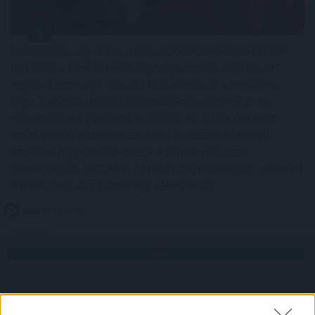
Lehetséges egyetlen, megkérdőjelezhetetlen listába
rendezni a filmtörténet legnagyszerűbb alkotásait?
Aligha, hiszen egy film értékét nemcsak a rendezés
vagy a színészi játék határozza meg, hanem az is,
milyen hatást gyakorol a nézőre. Az alábbi rangsor
ezért szükségszerűen szubjektív, összeállításánál
azonban figyelembe vettük a filmek művészi
jelentőségét, kulturális hatását, időtállóságát, valamint
a kritikusok és a közönség véleményét.
2026. 08. 10. 01:00
Megosztás:
TOVÁBB
MNB-alelnök: az euróbevezetés