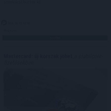
számokat húzták ki:
2026. 08. 09. 19:00
Megosztás:
TOVÁBB
Mastercard: új korszak jöhet
a stabilcoin-
fizetésekben