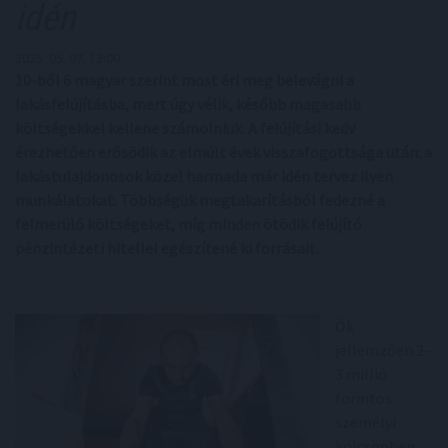
idén
2025. 05. 07. 13:00
10-ből 6 magyar szerint most éri meg belevágni a
lakásfelújításba, mert úgy vélik, később magasabb
költségekkel kellene számolniuk. A felújítási kedv
érezhetően erősödik az elmúlt évek visszafogottsága után: a
lakástulajdonosok közel harmada már idén tervez ilyen
munkálatokat. Többségük megtakarításból fedezné a
felmerülő költségeket, míg minden ötödik felújító
pénzintézeti hitellel egészítené ki forrásait.
Ők
jellemzően 2-
3 millió
forintos
személyi
kölcsönben