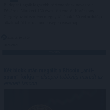
Budapest egyik legszebb történetének nevezte a
Fővárosi Állatkert 160 éves történetét Karácsony
Gergely az intézmény megnyitásának 160 évfordulója
alkalmából tartott ünnepségen vasárnap.
2026. 08. 10. 05:00
Megosztás:
TOVÁBB
Két blokk után megállt a Bitcoin „anti-
spam” forkja
– elsöprő többség maradt az
eredeti láncon