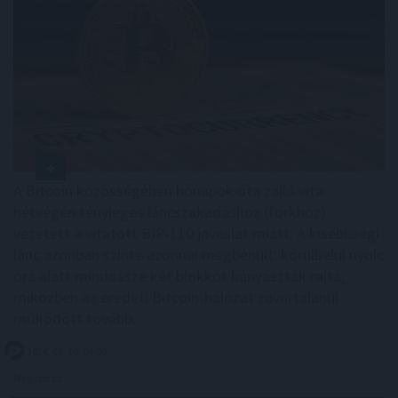
A Bitcoin közösségében hónapok óta zajló vita
hétvégén tényleges láncszakadáshoz (forkhoz)
vezetett a vitatott BIP-110 javaslat miatt. A kisebbségi
lánc azonban szinte azonnal megbénult: körülbelül nyolc
óra alatt mindössze két blokkot bányásztak rajta,
miközben az eredeti Bitcoin-hálózat zavartalanul
működött tovább.
2026. 08. 10. 04:00
Megosztás: