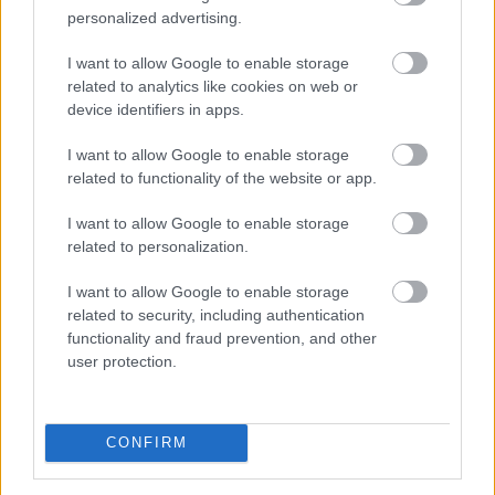
personalized advertising.
I want to allow Google to enable storage
related to analytics like cookies on web or
device identifiers in apps.
I want to allow Google to enable storage
related to functionality of the website or app.
I want to allow Google to enable storage
related to personalization.
A Strategy (MSTR), Michael Saylor Bitcoin-
I want to allow Google to enable storage
stratégiájának zászlóshajója, sokáig a „vásárolj és tarts
related to security, including authentication
örökké” elvet követte. Az utóbbi időben azonban a
functionality and fraud prevention, and other
vállalat Bitcoin-eladásokba kezdett, elsősorban azért,
user protection.
hogy finanszírozza egyes pénzügyi kötelezettségeit.
2026. 08. 09. 22:00
CONFIRM
Megosztás:
TOVÁBB