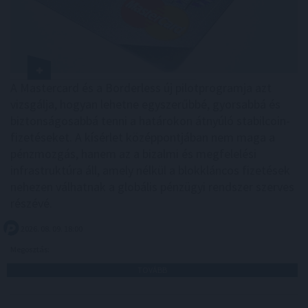
A Mastercard és a Borderless új pilotprogramja azt
vizsgálja, hogyan lehetne egyszerűbbé, gyorsabbá és
biztonságosabbá tenni a határokon átnyúló stabilcoin-
fizetéseket. A kísérlet középpontjában nem maga a
pénzmozgás, hanem az a bizalmi és megfelelési
infrastruktúra áll, amely nélkül a blokkláncos fizetések
nehezen válhatnak a globális pénzügyi rendszer szerves
részévé.
2026. 08. 09. 18:00
Megosztás:
TOVÁBB