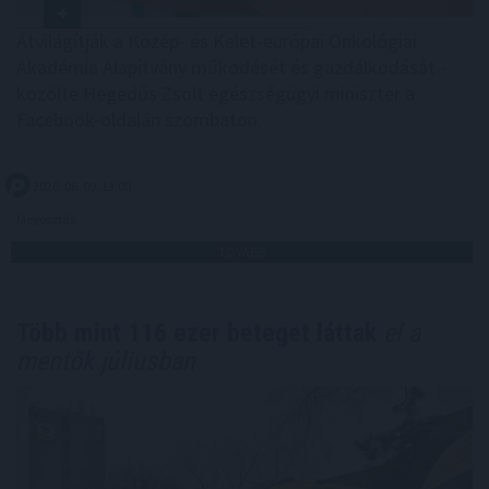
Átvilágítják a Közép- és Kelet-európai Onkológiai
Akadémia Alapítvány működését és gazdálkodását -
közölte Hegedűs Zsolt egészségügyi miniszter a
Facebook-oldalán szombaton.
2026. 08. 09. 13:00
Megosztás:
TOVÁBB
Több mint 116 ezer beteget láttak
el a
mentők júliusban