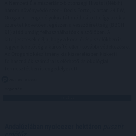
A Nemzeti Élelmiszerlánc-biztonsági Hivatal (Nébih)
három növényvédő szer – Decis Forte, Klartan 24 EW,
Oroganic – engedélyokiratát módosította, így azok a
szüretet követően, egészen a vesszőérettség (BBCH
91) stádiumáig felhasználhatóak a szőlőben. A
kiterjesztések célja, hogy a korai érésű szőlőkben is
legyen lehetőség a károsító elleni további védekezésre.
Az Oroganic készítmény kis kiszerelésben kiskerti
felhasználók számára is elérhető és ökológiai
termesztésben is engedélyezett.
2026. 08. 10. 03:00
Megosztás:
TOVÁBB
Andalúziában nyolcezer hektáron
pusztít
erdőtűz