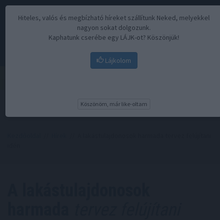
Hiteles, valós és megbízható híreket szállítunk Neked, melyekkel
nagyon sokat dolgozunk.
Kaphatunk cserébe egy LÁJK-ot? Köszönjük!
Lájkolom
Menü
Köszönöm, már like-oltam
Kezdőoldal
//
Hírek
// A lakástulajdonosok harmada tervez felújítani
idén
A lakástulajdonosok
harmada
tervez felújítani