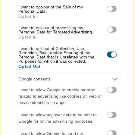
consent section.
Nemzeti Bank (MNB) alelnöke az MNB Podcast
I want to opt-out of the Sale of my
Personal Data.
legutóbbi adásában. Banai Péter Benő az MNB által az
Opted In
MTI-hez vasárnap eljuttatott közlemény szerint
kiemelte: a jegybank elsődleges célja az árstabilitás
I want to opt-out of processing my
Personal Data for Targeted Advertising.
elérése és fenntartása mellett konstruktív partnerként
Opted In
részt venni az eurózónához történő csatlakozás
I want to opt-out of Collection, Use,
feltételeinek elérésében.
Retention, Sale, and/or Sharing of my
Personal Data that Is Unrelated with the
2026. 08. 09. 23:00
Purposes for which it was collected.
Opted Out
Megosztás:
Google consents
TOVÁBB
I want to allow Google to enable storage
related to advertising like cookies on web or
Egyetlen szám mutatja, mikor állhat
le
device identifiers in apps.
Michael Saylor Bitcoin-eladása
I want to allow my user data to be sent to
Google for online advertising purposes.
I want to allow Google to send me