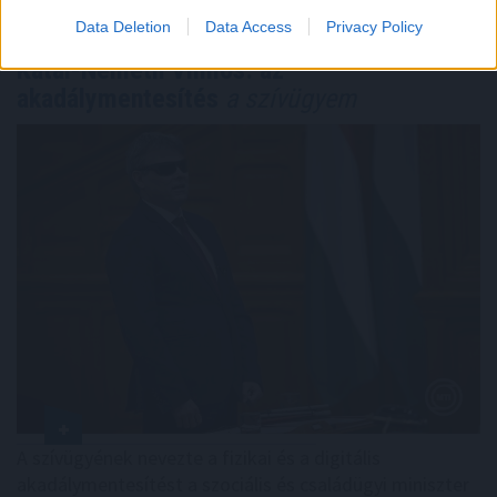
Data Deletion
Data Access
Privacy Policy
Kátai-Németh Vilmos: az
akadálymentesítés
a szívügyem
A szívügyének nevezte a fizikai és a digitális
akadálymentesítést a szociális és családügyi miniszter