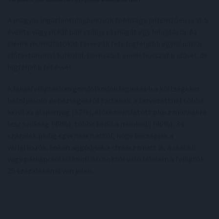
A magyar ingatlantulajdonosok többsége jellemzően csak 5
évente vagy ritkábban szánja rá magát egy felújításra. Az
idénre munkálatokat tervezők fele legfeljebb egyhónapos
időtartammal kalkulál, harmaduk ennél hosszabb idővel, de
legfeljebb fél évvel.
A lakásfelújításban gondolkodók leginkább a költségeket
befolyásoló nehézségektől tartanak: a tervezettnél többe
kerül az alapanyag (57%), előre nem látott plusz munkákra
lesz szükség (49%), többe kerül a munkadíj (46%), 34
százalék pedig egyenesen attól, hogy becsapják a
vállalkozók. Sokan aggódnak a stressz miatt is, a családi
vagy párkapcsolati konfliktusoktól való félelem a felújítók
25 százalékánál van jelen.