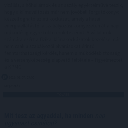
vízállás, a hőhullámok és az aszály egyértelművé teszik,
hogy a klímaváltozás már nem jövőbeli forgatókönyv:
kézzelfogható üzleti kockázat, amely a hazai
energiaellátástól a szabályozási környezeten át a napi
működésig egyre több területet érint. A vállalatok
számára ezért a fizikai klímakockázatok kezelése már
nem csak a szabályozói elvárásokat érintő
fenntarthatósági kérdés, hanem a működésbiztonság
és a versenyképesség alapvető feltétele – figyelmeztet
a KPMG.
2026. 08. 07. 03:00
Megosztás:
TOVÁBB
Mit tesz az agyaddal, ha minden
nap
ugyanazt csinálod?