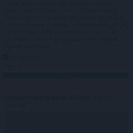
helyett egyre inkább az agglomeráció felé fordul. A
Duna House első féléves tranzakciós adatai szerint
ebben az ársávban Budapest részesedése egy év alatt
57-ről 48 százalékra csökkent, míg Pest vármegyéé 24-
ről 33 százalékra nőtt. A háttérben egyszerű ok áll:
ugyanabból a pénzből az agglomerációban nagyobb
ingatlan vásárolható.
2026. 08. 06. 18:00
Megosztás:
TOVÁBB
Hogyan lehet nyaralás közben
is pénzt
keresni?