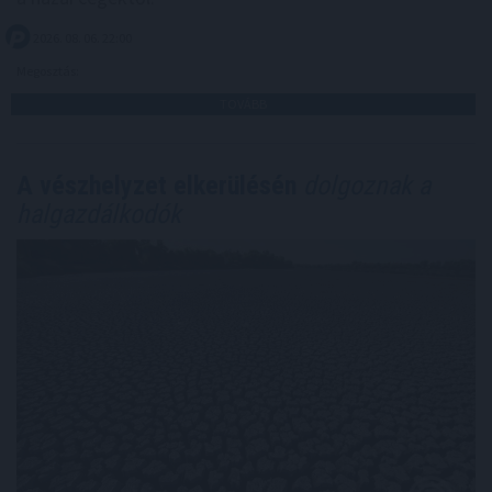
2026. 08. 06. 22:00
Megosztás:
TOVÁBB
A vészhelyzet elkerülésén
dolgoznak a
halgazdálkodók