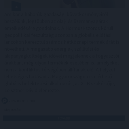
Amikor a háborúk gazdasági következményeiről
beszélünk, legtöbben az olaj- és üzemanyagárak
emelkedésére gondolnak. A Hormuzi-szoros körüli
geopolitikai feszültség azonban a globális ellátási
láncokon keresztül számos hétköznapi termék árát is
növelheti. A magasabb energia-, szállítási és
alapanyagköltségek idővel megjelennek a fogyasztói
árakban, még olyan termékek esetében is, amelyeket
nem a konfliktus térségében állítanak elő. A helyzet
lehetséges hatásait a Magyarországon is elérhető
globális befektetési alkalmazás, az XTB szakértője,
Leisztner Dávid elemezte.
2026. 08. 06. 19:00
Megosztás:
TOVÁBB