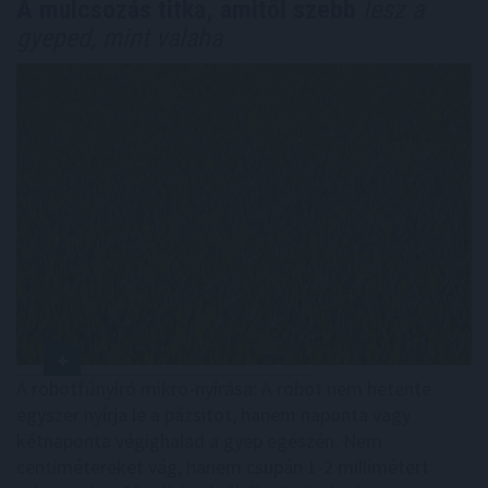
A mulcsozás titka, amitől szebb
lesz a
gyeped, mint valaha
A robotfűnyíró mikro-nyírása: A robot nem hetente
egyszer nyírja le a pázsitot, hanem naponta vagy
kétnaponta végighalad a gyep egészén. Nem
centimétereket vág, hanem csupán 1-2 millimétert