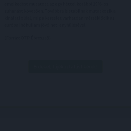
emelkedést mutatott az egy héttel korábbi 19%-os
zuhanást követően. Továbbra is stabilnak mutatkozik a
kínálati oldal, míg a kereslet várhatóan mérséklődik az
európai hőhullám jövő heti enyhülésével.
(Forrás: OTP Ébresztő)
Érdekel, tájékoztatást kérek!