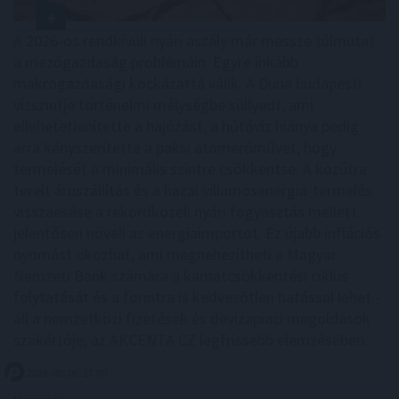
A 2026-os rendkívüli nyári aszály már messze túlmutat
a mezőgazdaság problémáin. Egyre inkább
makrogazdasági kockázattá válik. A Duna budapesti
vízszintje történelmi mélységbe süllyedt, ami
ellehetetlenítette a hajózást, a hűtővíz hiánya pedig
arra kényszerítette a paksi atomerőművet, hogy
termelését a minimális szintre csökkentse. A közútra
terelt áruszállítás és a hazai villamosenergia-termelés
visszaesése a rekordközeli nyári fogyasztás mellett
jelentősen növeli az energiaimportot. Ez újabb inflációs
nyomást okozhat, ami megnehezítheti a Magyar
Nemzeti Bank számára a kamatcsökkentési ciklus
folytatását és a forintra is kedvezőtlen hatással lehet -
áll a nemzetközi fizetések és devizapiaci megoldások
szakértője, az AKCENTA CZ legfrissebb elemzésében.
2026. 08. 06. 17:00