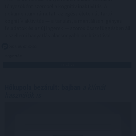
tényezőként szerepel a kognitív inaktivitás. A
dokumentum rámutat: az egész életen át tartó
kognitív aktivitás — a tanulás, a mentálisan igényes
feladatok és az új ingerek — szoros összefüggésben áll
a szellemi hanyatlás alacsonyabb kockázatával .
2026. 08. 07. 02:00
Megosztás:
TOVÁBB
Hőkupola bezárult: bajban
a klímát
használók is