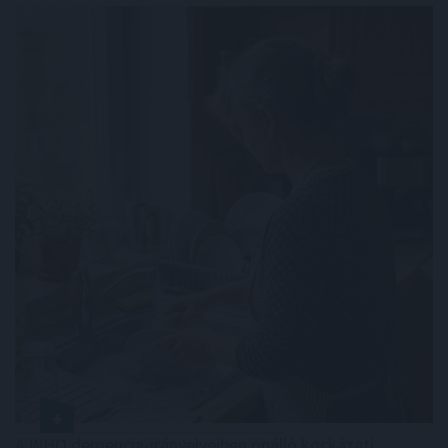
A WHO demencia-irányelveiben önálló kockázati