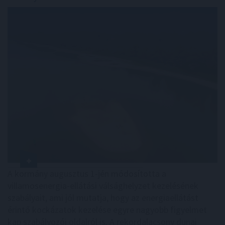
A kormány augusztus 1-jén módosította a
villamosenergia-ellátási válsághelyzet kezelésének
szabályait, ami jól mutatja, hogy az energiaellátást
érintő kockázatok kezelése egyre nagyobb figyelmet
kap szabályozói oldalról is. A rekordalacsony dunai