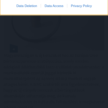
Data Deletion
Data Access
Privacy Policy
Magyarországon is új korszakot hoz az Európai Unió
bértranszparencia-szabályozása, amely minden
eddiginél átláthatóbbá teszi a vállalati javadalmazást: a
munkavállalók ezentúl joggal kérhetik ki
munkáltatójuktól az azonos értékű munkát végzők
átlagos bérét. A WHC szakértői arra figyelmeztetnek,
hogy az új irányelv nemcsak a bértárgyalások
dinamikáját változtatja meg, de komoly
adminisztrációs és kulturális felkészülést is megkövetel
a hazai cégektől.