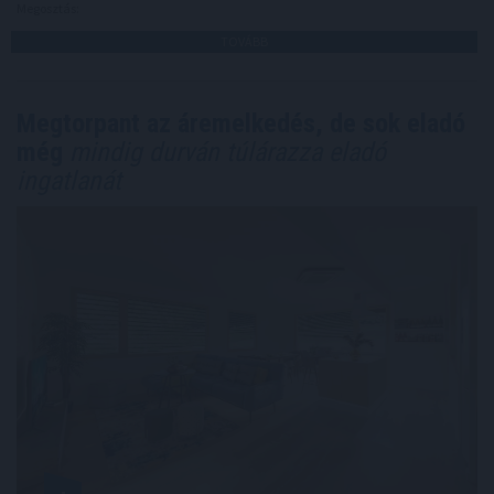
Megosztás:
TOVÁBB
Megtorpant az áremelkedés, de sok eladó
még
mindig durván túlárazza eladó
ingatlanát