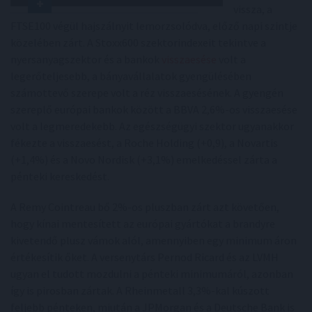
vissza, a
FTSE100 végül hajszálnyit lemorzsolódva, előző napi szintje
közelében zárt. A Stoxx600 szektorindexeit tekintve a
nyersanyagszektor és a bankok
visszaesése
volt a
legerőteljesebb, a bányavállalatok gyengülésében
számottevő szerepe volt a réz visszaesésének. A gyengén
szereplő európai bankok között a BBVA 2,6%-os visszaesése
volt a legmeredekebb. Az egészségügyi szektor ugyanakkor
fékezte a visszaesést, a Roche Holding (+0,9), a Novartis
(+1,4%) és a Novo Nordisk (+3,1%) emelkedéssel zárta a
pénteki kereskedést.
A Remy Cointreau bő 2%-os pluszban zárt azt követően,
hogy kínai mentesített az európai gyártókat a brandyre
kivetendő plusz vámok alól, amennyiben egy minimum áron
értékesítik őket. A versenytárs Pernod Ricard és az LVMH
ugyan el tudott mozdulni a pénteki minimumáról, azonban
így is pirosban zártak. A Rheinmetall 3,3%-kal kúszott
feljebb pénteken, miután a JPMorgan és a Deutsche Bank is