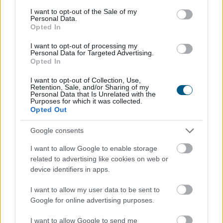
consent section.
I want to opt-out of the Sale of my
Personal Data.
Opted In
A magyar vegyipar csaknem 200
megawattal
csökkentette
I want to opt-out of processing my
Personal Data for Targeted Advertising.
energiafelhasználását
Opted In
I want to opt-out of Collection, Use,
Retention, Sale, and/or Sharing of my
Personal Data that Is Unrelated with the
Purposes for which it was collected.
Opted Out
Google consents
I want to allow Google to enable storage
related to advertising like cookies on web or
device identifiers in apps.
I want to allow my user data to be sent to
Google for online advertising purposes.
A Magyar Vegyipari Szövetség (MAVESZ) tagvállalatai
I want to allow Google to send me