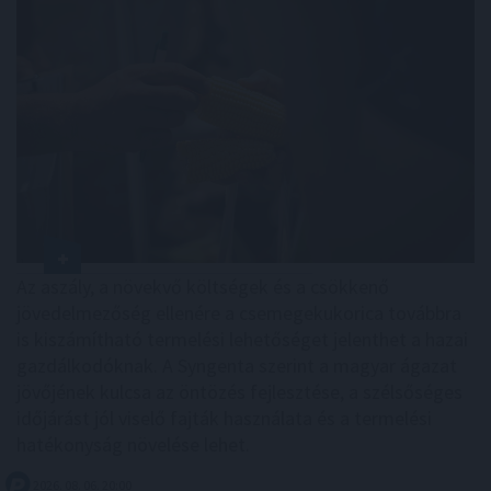
Az aszály, a növekvő költségek és a csökkenő
jövedelmezőség ellenére a csemegekukorica továbbra
is kiszámítható termelési lehetőséget jelenthet a hazai
gazdálkodóknak. A Syngenta szerint a magyar ágazat
jövőjének kulcsa az öntözés fejlesztése, a szélsőséges
időjárást jól viselő fajták használata és a termelési
hatékonyság növelése lehet.
2026. 08. 06. 20:00