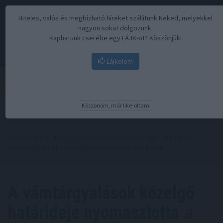
Hiteles, valós és megbízható híreket szállítunk Neked, melyekkel
nagyon sokat dolgozunk.
Kaphatunk cserébe egy LÁJK-ot? Köszönjük!
Lájkolom
Menü
Köszönöm, már like-oltam
Kezdőoldal
//
Hírek
// A vámtárgyalások közelgő határideje
nyomasztotta a befektetőket az európai tőzsdéken
A vámtárgyalások közelgő
határideje nyomasztotta
a