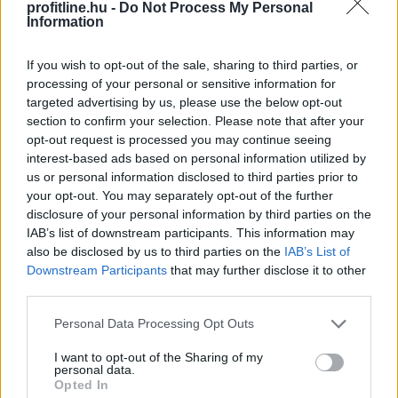
2026. 08. 07. 01:00
profitline.hu -
Do Not Process My Personal
Information
Megosztás:
TOVÁBB
If you wish to opt-out of the sale, sharing to third parties, or
processing of your personal or sensitive information for
targeted advertising by us, please use the below opt-out
Elmaradt a várakozásoktól az
ipar júniusi
section to confirm your selection. Please note that after your
opt-out request is processed you may continue seeing
teljesítménye
interest-based ads based on personal information utilized by
Az ipari termelés júniusi mutatói elmaradtak a
us or personal information disclosed to third parties prior to
your opt-out. You may separately opt-out of the further
várakozásoktót, már az előzetes GDP-adatok is sejteni
disclosure of your personal information by third parties on the
engedték, hogy a fél év utolsó hónapja nem volt erős -
IAB’s list of downstream participants. This information may
állapították meg az MTI-nek nyilatkozó elemzők. A
also be disclosed by us to third parties on the
IAB’s List of
kilátások továbbra is bizonytalanok alapvetően a
Downstream Participants
that may further disclose it to other
külpiaci feltételek miatt, de majdnem biztos, hogy a
third parties.
magyar ipar túllépett az évekig húzódó recesszión.
Please note that this website/app uses one or more Google
Personal Data Processing Opt Outs
services and may gather and store information including but
2026. 08. 07. 00:05
not limited to your visit or usage behaviour. You may click to
I want to opt-out of the Sharing of my
Megosztás:
personal data.
grant or deny consent to Google and its third-party tags to
Opted In
TOVÁBB
use your data for below specified purposes in below Google