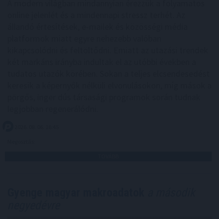
A modern világban mindannyian érezzük a folyamatos
online jelenlét és a mindennapi stressz terhét. Az
állandó értesítések, e-mailek és közösségi média
platformok miatt egyre nehezebb valóban
kikapcsolódni és feltöltődni. Emiatt az utazási trendek
két markáns irányba indultak el az utóbbi években a
tudatos utazók körében. Sokan a teljes elcsendesedést
keresik a képernyők nélküli elvonulásokon, míg mások a
pörgős, inger dús társasági programok során tudnak
legjobban regenerálódni.
2026. 08. 06. 16:45
Megosztás:
TOVÁBB
Gyenge magyar makroadatok
a második
negyedévre