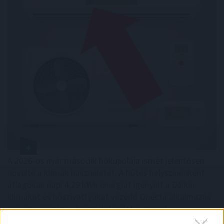
A 2026-os nyár második hőkupolája ismét jelentősen
növelte a klímák használatát. A hűtés helyszínenként
átlagosan napi 4,29 kWh energiát igényelt a Daikin
klímákat és hőszivattyúkat vezérlő Onecta alkalmazás
anonim, országos használati adatai szerint.