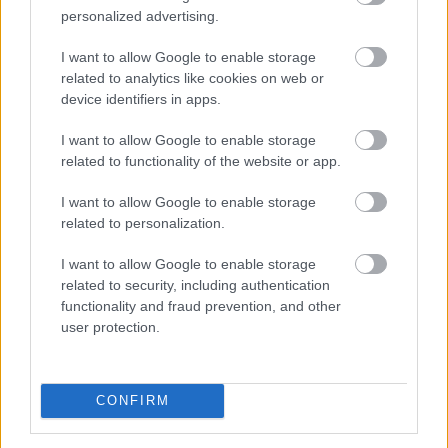
csaknem 200 megawattal (MW) csökkentették
personalized advertising.
villamosenergia-felhasználásukat és jelentősen
I want to allow Google to enable storage
visszafogták vízfelhasználásukat is a tagoktól
related to analytics like cookies on web or
beérkezett információk alapján, ez a felhasználás-
device identifiers in apps.
csökkentés az országosan elért eredmények mintegy
25 százalékát teszi ki - közölte a szervezet csütörtökön
I want to allow Google to enable storage
az MTI-vel.
related to functionality of the website or app.
2026. 08. 06. 23:00
I want to allow Google to enable storage
related to personalization.
Megosztás:
TOVÁBB
I want to allow Google to enable storage
related to security, including authentication
functionality and fraud prevention, and other
Így változtatja meg a fizetésemelési
user protection.
tárgyalásokat a bértranszparencia
CONFIRM