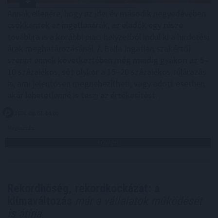
Annak ellenére, hogy az idei év második negyedévében
csökkentek az ingatlanárak, az eladók egy része
továbbra is a korábbi piaci helyzetből indul ki a hirdetési
árak meghatározásánál. A Balla Ingatlan szakértői
szerint ennek következtében még mindig gyakori az 5–
10 százalékos, sőt olykor a 15–20 százalékos túlárazás
is, ami jelentősen megnehezítheti, vagy adott esetben
akár lehetetlenné is teszi az értékesítést.
2026. 08. 07. 04:00
Megosztás:
TOVÁBB
Rekordhőség, rekordkockázat: a
klímaváltozás
már a vállalatok működését
is átírja