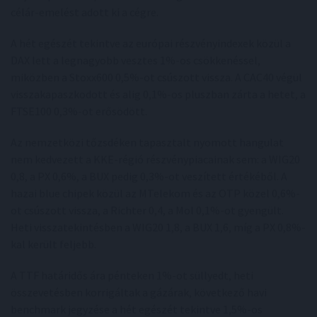
célár-emelést adott ki a cégre.
A hét egészét tekintve az európai részvényindexek közül a
DAX lett a legnagyobb vesztes 1%-os csökkenéssel,
miközben a Stoxx600 0,5%-ot csúszott vissza. A CAC40 végül
visszakapaszkodott és alig 0,1%-os pluszban zárta a hetet, a
FTSE100 0,3%-ot erősödött.
Az nemzetközi tőzsdéken tapasztalt nyomott hangulat
nem kedvezett a KKE-régió részvénypiacainak sem: a WIG20
0,8, a PX 0,6%, a BUX pedig 0,3%-ot veszített értékéből. A
hazai blue chipek közül az MTelekom és az OTP közel 0,6%-
ot csúszott vissza, a Richter 0,4, a Mol 0,1%-ot gyengült.
Heti visszatekintésben a WIG20 1,8, a BUX 1,6, míg a PX 0,8%-
kal került feljebb.
A TTF határidős ára pénteken 1%-ot süllyedt, heti
összevetésben korrigáltak a gázárak, következő havi
benchmark jegyzése a hét egészét tekintve 1,5%-os