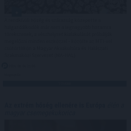
A rendkívüli hőség és szárazság közepette a
halgazdálkodók már nem a legnagyobb hozamra
törekszenek, a vészhelyzet kialakulását próbálják
megelőzni minden eszközzel - közölte az MTI-vel
csütörtökön a Magyar Akvakultúra és Halászati
Szakmaközi Szervezet (MA-HAL).
2026. 08. 06. 21:00
Megosztás:
TOVÁBB
Az extrém hőség ellenére is Európa
élén a
magyar csemegekukorica