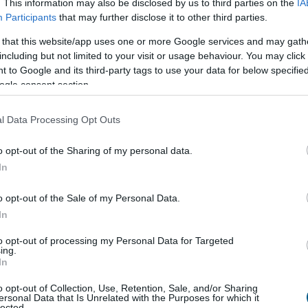
a az önkormányzat az MTI-t.
. This information may also be disclosed by us to third parties on the
IA
Participants
that may further disclose it to other third parties.
 that this website/app uses one or more Google services and may gath
0:00
Megosztás:
TOVÁBB
including but not limited to your visit or usage behaviour. You may click 
 to Google and its third-party tags to use your data for below specifi
ogle consent section.
avi 759 millió dollár forog a piacon
l Data Processing Opt Outs
 felpörgött a kriptokártyák használata: a havi
lumen már meghaladja a 759 millió dollárt, miközben
o opt-out of the Sharing of my personal data.
ezeti a piacot, és egyre több új szereplő szerez
In
. A trend azt mutatja, hogy a stabilcoinok egyre
pnek a kriptotőzsdék világából, és valódi, mindennapi
o opt-out of the Sale of my Personal Data.
zzé válhatnak.
In
9:00
Megosztás:
TOVÁBB
to opt-out of processing my Personal Data for Targeted
ing.
In
ilágítás a közmédiánál
o opt-out of Collection, Use, Retention, Sale, and/or Sharing
ersonal Data that Is Unrelated with the Purposes for which it
lected.