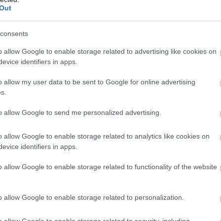
sgálat és átvilágítás a közmédiánál - közölte a
Out
kapcsolatokért és kultúráért felelős miniszter a
dalán pénteken közzétett videójában.
consents
o allow Google to enable storage related to advertising like cookies on
evice identifiers in apps.
8:00
Megosztás:
TOVÁBB
o allow my user data to be sent to Google for online advertising
s.
to allow Google to send me personalized advertising.
ik a közvetlen
agrártámogatások
o allow Google to enable storage related to analytics like cookies on
bbinál hamarabb kezdődik a közvetlen
evice identifiers in apps.
tások előlegfizetése idén, az utalások már
o allow Google to enable storage related to functionality of the website
özepén indulhatnak - jelentette be az agrár- és
gazdasági miniszter videóüzenetben pénteken.
o allow Google to enable storage related to personalization.
7:00
Megosztás:
TOVÁBB
o allow Google to enable storage related to security, including