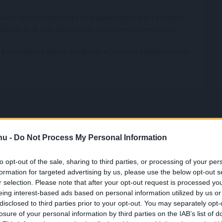
ülésén nem módosította az alapkamatot, bár a testület
zdásza - 0,25 százalékpontos kamatemelésre voksolt.
isi kamatdöntő ülésen hangzott el először kamatemelési
.hu -
Do Not Process My Personal Information
to opt-out of the sale, sharing to third parties, or processing of your per
ejlesztés kezdődött Békésen
formation for targeted advertising by us, please use the below opt-out s
r selection. Please note that after your opt-out request is processed y
ió forint uniós támogatásból digitális
eing interest-based ads based on personal information utilized by us or
dzsment-rendszert alakítanak ki több
disclosed to third parties prior to your opt-out. You may separately opt-
nyben és egyéb intézményben Békésen -
losure of your personal information by third parties on the IAB’s list of