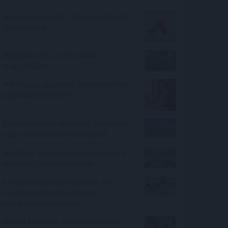
Hőkupola bezárult: bajban a klímát
használók is
Megérkezett az eső a Duna
vízgyűjtőjére
Mit tesz az agyaddal, ha minden nap
ugyanazt csinálod?
A Duna Paksnál az elmúlt 24 órában
négy centimétert emelkedett
Még Paks kiesését is áthidalhatná a
megfelelő energiatárolás
A magyar vegyipar csaknem 200
megawattal csökkentette
energiafelhasználását
Durvul a verseny: nullás díjakat és