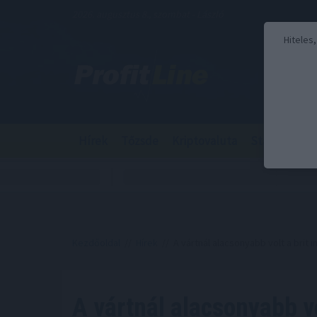
2026. augusztus 8., szombat - László
Hiteles
Hírek
Tőzsde
Kriptovaluta
Stabilcoin
Kezdőoldal
//
Hírek
// A vártnál alacsonyabb volt a brit i
A vártnál alacsonyabb v