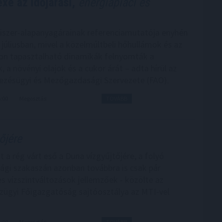
xe az időjárási,
energiapiaci és
iszer-alapanyagárainak referenciamutatója enyhén
júliusban, mivel a közelmúltbeli hőhullámok és az
on tapasztalható dinamikák felnyomták a
 a növényi olajok és a cukor árát – adta hírül az
zésügyi és Mezőgazdasági Szervezete (FAO).
5:00
Megosztás:
TOVÁBB
őjére
 a rég várt eső a Duna vízgyűjtőjére, a folyó
gi szakaszán azonban továbbra is csak pár
s vízszintváltozások jellemzőek - közölte az
zügyi Főigazgatóság sajtóosztálya az MTI-vel
4:00
Megosztás:
TOVÁBB