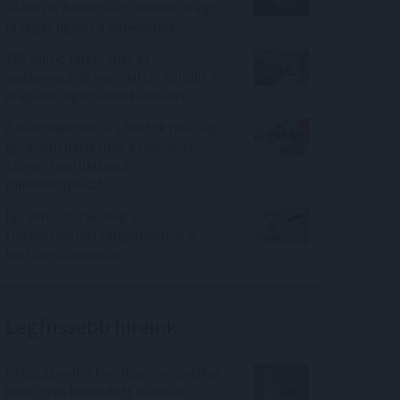
százezer forintnál is többet ér egy
új céges ügyfél a bankoknak
100 millió felett már az
agglomeráció nyer, kifelé tolódik a
drágább ingatlanok kereslete
A benzinkutaktól a boltok polcaiig:
így drágíthatja meg a Hormuzi-
szoros konfliktusa a
mindennapokat
Így változtatja meg a
fizetésemelési tárgyalásokat a
bértranszparencia
Legfrissebb híreink
Kétszázmillió forintos energetikai
fejlesztés kezdődött Békésen