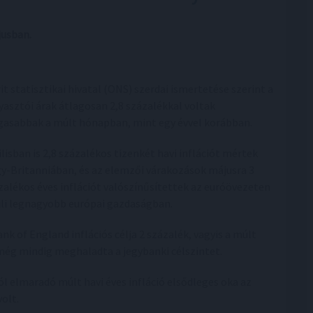
jusban.
rit statisztikai hivatal (ONS) szerdai ismertetése szerint a
yasztói árak átlagosan 2,8 százalékkal voltak
asabbak a múlt hónapban, mint egy évvel korábban.
ilisban is 2,8 százalékos tizenkét havi inflációt mértek
y-Britanniában, és az elemzői várakozások májusra 3
zalékos éves inflációt valószínűsítettek az euróövezeten
üli legnagyobb európai gazdaságban.
ank of England inflációs célja 2 százalék, vagyis a múlt
 még mindig meghaladta a jegybanki célszintet.
l elmaradó múlt havi éves infláció elsődleges oka az
olt.