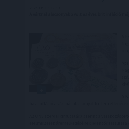
2026. 06. 17. 12:30
A vártnál alacsonyabb volt az éves brit infláció má
A b
fog
mag
Ápr
Nag
szá
kív
A B
havi infláció a vártnál alacsonyabb ütem ellenére
Az ONS szerdai kimutatása szerint a várakozásoktó
élelmiszerek áremelkedésének jelentős lassulása v