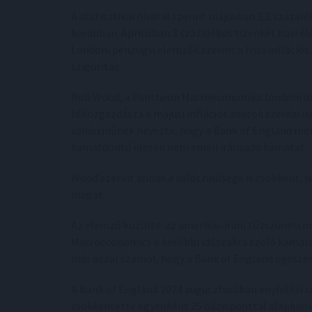
A statisztikai hivatal szerint májusban 2,2 százal
korábban. Áprilisban 3 százalékos tizenkét havi é
Londoni pénzügyi elemzők szerint a friss inflációs
szigorítás.
Rob Wood, a Pantheon Macroeconomics londoni üz
főközgazdásza a májusi inflációs adatok szerdai 
valószínűnek nevezte, hogy a Bank of England mo
kamatdöntő ülésén nem emeli irányadó kamatát.
Wood szerint annak a valószínűsége is csökkent, h
magát.
Az elemző közölte: az amerikai-iráni tűzszüneti 
Macroeconomics a későbbi időszakra szóló kamatem
már azzal számol, hogy a Bank of England egészen
A Bank of England 2024 augusztusában enyhítési cik
csökkentette egyenként 25 bázisponttal alapkamat