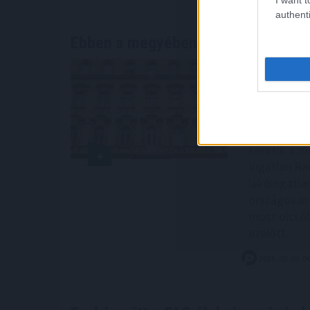
authenti
Ebben a megyében már olcsóbbak
a
Míg év elejé
drágulás le
az árrobban
irányába mo
alaposabban
keresik a me
Ingatlan Ra
lakóingatla
országosan 
most olcsób
ezelőtt.
2026. 08. 08. 0