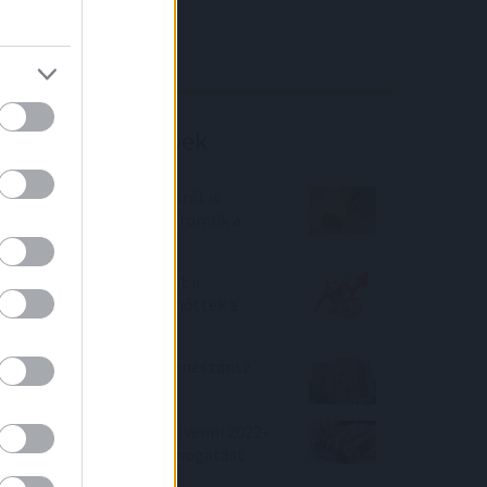
4IG elemzés
Richter elemzés
Befektetési tippek
Trump szavai az arany árát is
elérték - mindeközben romlik a
forint!
Júniusban már csökkent a
hitelezés, de legalább nőttek a
betéti kamatok
2022-ben újabb panelreneszánsz
indult a lakáspiacon
Lakáshitel szeretnél felvenni 2022-
ben? Akkor sok-sok támogatást
kaphatsz!