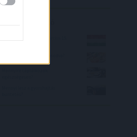
Kalkulátor ajánló
Mennyit tudsz 1848. március 15.
eseményeiről?
Mennyire vagyok elsavasodva?
Mennyire táplálkozok
egészségesen?
Mennyi lesz a gyorshajtás
büntetés?