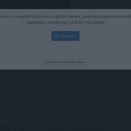
, valós és megbízható híreket szállítunk Neked, melyekkel nagyon sokat do
Kaphatunk cserébe egy LÁJK-ot? Köszönjük!
Lájkolom
Nyugdíj
Biztosítási befektetések
BU
Köszönöm, már like-oltam
nfláció májusban
olt
a brit infláció májusban