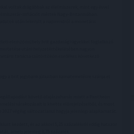
ékkal voltak drágábbak az élelmiszerek, mint egy évvel
lelmiszerár-inflációt mértek Nagy-Britanniában.
 adatok után lekerült a napirendről a monetáris
leti elemzőműhely brit gazdasági ügyekkel foglalkozó
ismertetése utáni helyzetértékelésében nagyon
netáris tanácsa csütörtökön esedékes következő
ogy a brit jegybank júliusban kamatemelésre szánja el
megállapodást követő olajárzuhanás miatt a Pantheon
elési várakozásait is kivette előrejelzéseiből, és most
 2027 végéig változatlanul hagyja jelenlegi alapkamatát.
lust kezdett, és az akkori 5,25 százalékról eddig hatszor
át, amely jelenleg 3,75 százalék.