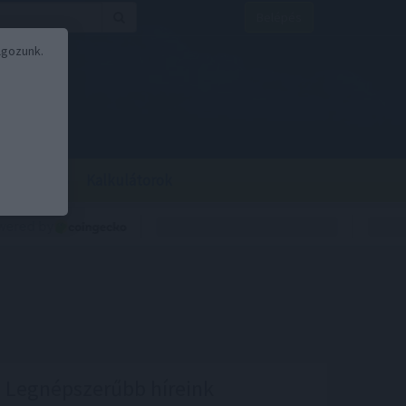
Belépés
lgozunk.
BOR
BIRS
Kalkulátorok
Legnépszerűbb híreink