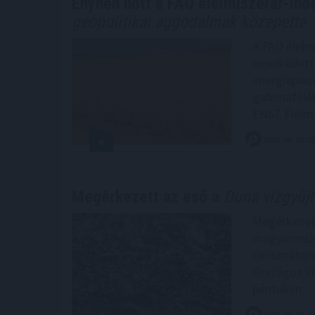
Enyhén nőtt a FAO élelmiszerár-inde
geopolitikai aggodalmak közepette
A FAO élelm
emelkedett 
energiapiac
gabonafélék,
ENSZ Élelme
2026. 08. 08. 0
Megérkezett az eső a
Duna vízgyűjt
Megérkezett
magyarorszá
centimétere
Országos Ví
pénteken.
2026. 08. 08. 0