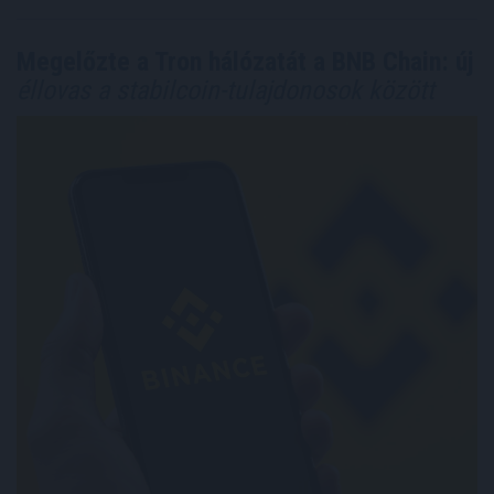
Megelőzte a Tron hálózatát a BNB Chain: új
éllovas a stabilcoin-tulajdonosok között