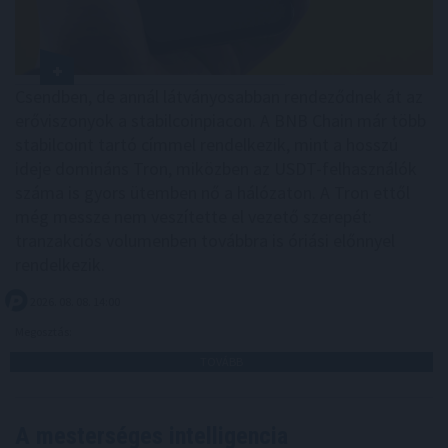
Csendben, de annál látványosabban rendeződnek át az
erőviszonyok a stabilcoinpiacon. A BNB Chain már több
stabilcoint tartó címmel rendelkezik, mint a hosszú
ideje domináns Tron, miközben az USDT-felhasználók
száma is gyors ütemben nő a hálózaton. A Tron ettől
még messze nem veszítette el vezető szerepét:
tranzakciós volumenben továbbra is óriási előnnyel
rendelkezik.
2026. 08. 08. 14:00
Megosztás:
TOVÁBB
A mesterséges intelligencia