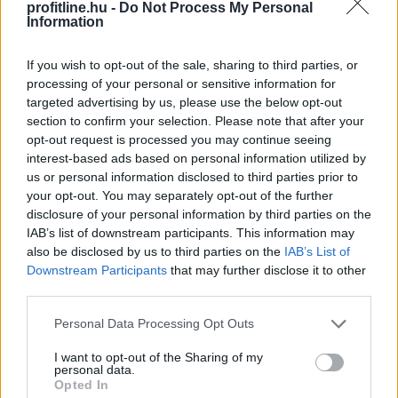
profitline.hu -
Do Not Process My Personal
Information
If you wish to opt-out of the sale, sharing to third parties, or
processing of your personal or sensitive information for
Még egy nagybank kamatkedvezményt ad azért, hogy
targeted advertising by us, please use the below opt-out
az igénylők nála vegyék fel a kedvezményes, maximum
section to confirm your selection. Please note that after your
3 százalékos kamatú Otthon Startot. 2026-ban az új
opt-out request is processed you may continue seeing
lakáshitelek 80 százaléka valamilyen állami
interest-based ads based on personal information utilized by
us or personal information disclosed to third parties prior to
támogatásos kölcsön, túlnyomórészt Otthon Start.
your opt-out. You may separately opt-out of the further
Augusztus 10-től az UniCredit is belép az ezt a hitelt 3
disclosure of your personal information by third parties on the
százalék alatti kamattal kínáló bankok közé – derül ki a
IAB’s list of downstream participants. This information may
BiztosDöntés.hu összegzéséből.
also be disclosed by us to third parties on the
IAB’s List of
Downstream Participants
that may further disclose it to other
2026. 08. 08. 21:00
third parties.
Megosztás:
Please note that this website/app uses one or more Google
Personal Data Processing Opt Outs
TOVÁBB
services and may gather and store information including but
not limited to your visit or usage behaviour. You may click to
I want to opt-out of the Sharing of my
personal data.
grant or deny consent to Google and its third-party tags to
Opted In
Magyar Péter: Baka András
elfogadta a
use your data for below specified purposes in below Google