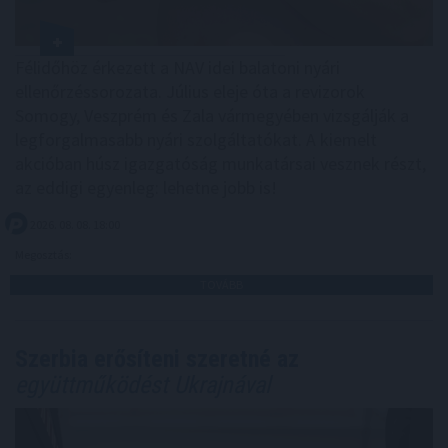
Félidőhöz érkezett a NAV idei balatoni nyári
ellenőrzéssorozata. Július eleje óta a revizorok
Somogy, Veszprém és Zala vármegyében vizsgálják a
legforgalmasabb nyári szolgáltatókat. A kiemelt
akcióban húsz igazgatóság munkatársai vesznek részt,
az eddigi egyenleg: lehetne jobb is!
2026. 08. 08. 18:00
Megosztás:
TOVÁBB
Szerbia erősíteni szeretné az
együttműködést Ukrajnával