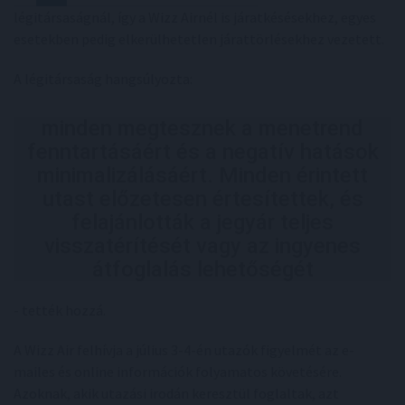
légitársaságnál, így a Wizz Airnél is járatkésésekhez, egyes
esetekben pedig elkerülhetetlen járattörlésekhez vezetett.
A légitársaság hangsúlyozta:
minden megtesznek a menetrend
fenntartásáért és a negatív hatások
minimalizálásáért. Minden érintett
utast előzetesen értesítettek, és
felajánlották a jegyár teljes
visszatérítését vagy az ingyenes
átfoglalás lehetőségét
- tették hozzá.
A Wizz Air felhívja a július 3-4-én utazók figyelmét az e-
mailes és online információk folyamatos követésére.
Azoknak, akik utazási irodán keresztül foglaltak, azt