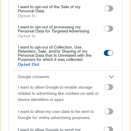
consent section.
felkérést
I want to opt-out of the Sale of my
Personal Data.
Opted In
Elfogadta a felkérést a köztársasági elnöki tisztségre
Baka András - közölte a kormányfő Facebook-oldalán
I want to opt-out of processing my
szombaton.
Personal Data for Targeted Advertising.
Opted In
2026. 08. 08. 20:00
I want to opt-out of Collection, Use,
Megosztás:
Retention, Sale, and/or Sharing of my
Personal Data that Is Unrelated with the
Purposes for which it was collected.
TOVÁBB
Opted Out
Google consents
VOSZ: a magyar vállalkozások
I want to allow Google to enable storage
összefogása több mint
145 000 kilowattóra
related to advertising like cookies on web or
csúcsidei megtakarítást ért el
device identifiers in apps.
I want to allow my user data to be sent to
Google for online advertising purposes.
I want to allow Google to send me