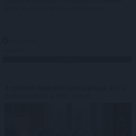
Egyetlen év különbség is komoly változást jelenthet
annak, aki már a nyugdíjba vonulását tervezi.
2026. 08. 09. 01:00
Megosztás:
TOVÁBB
A szellemi hanyatlás kockázatának
45%-a
befolyásolható a WHO szerint