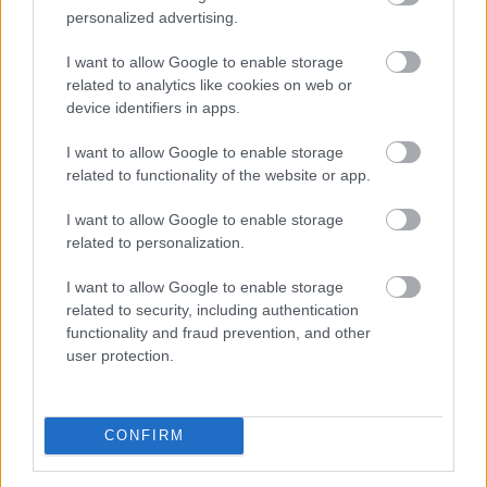
personalized advertising.
I want to allow Google to enable storage
related to analytics like cookies on web or
device identifiers in apps.
I want to allow Google to enable storage
related to functionality of the website or app.
I want to allow Google to enable storage
A magyar vállalkozások összefogása több mint 145 000
related to personalization.
kilowattóra (kWh) csúcsidei megtakarítást ért el,
köszönhetően olyan intézkedésnek, mint a
I want to allow Google to enable storage
related to security, including authentication
klímahasználat csökkentése - közölte a Vállalkozók és
functionality and fraud prevention, and other
Munkáltatók Országos Szövetsége (VOSZ) szombaton
user protection.
az MTI-vel.
2026. 08. 08. 19:00
CONFIRM
Megosztás:
TOVÁBB