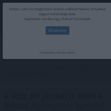
Hiteles, valós és megbízható híreket szállítunk Neked, melyekkel
nagyon sokat dolgozunk.
Kaphatunk cserébe egy LÁJK-ot? Köszönjük!
Lájkolom
Menü
Köszönöm, már like-oltam
Kezdőoldal
//
Hírek
// A Wizz Air járatait is érinti a francia
légiforgalmi irányítók sztrájkja
A Wizz Air járatait is érinti a
francia
légiforgalmi irányítók