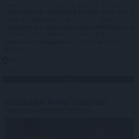
devizához kötött stabilcoint indítani a dolláralapú
digitális tokenek térnyerésével szemben. Az IMF szerint
azonban ez könnyen visszafelé sülhet el: a helyi
stabilcoinok akár még egyszerűbbé is tehetik a dollárba
való menekülést, különösen a feltörekvő piacokon, ahol
eleve erős a devizagyengüléstől és inflációtól való
félelem.
2026. 08. 08. 11:00
Megosztás:
TOVÁBB
Kétszázmillió forintos energetikai
fejlesztés kezdődött Békésen