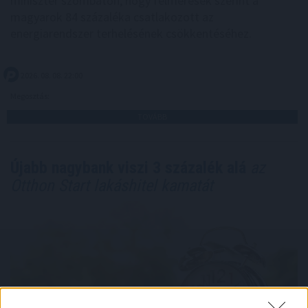
miniszter szombaton, hogy felmérések szerint a
magyarok 84 százaléka csatlakozott az
energiarendszer terhelésének csökkentéséhez.
2026. 08. 08. 22:00
Megosztás:
TOVÁBB
Újabb nagybank viszi 3 százalék alá
az
Otthon Start lakáshitel kamatát