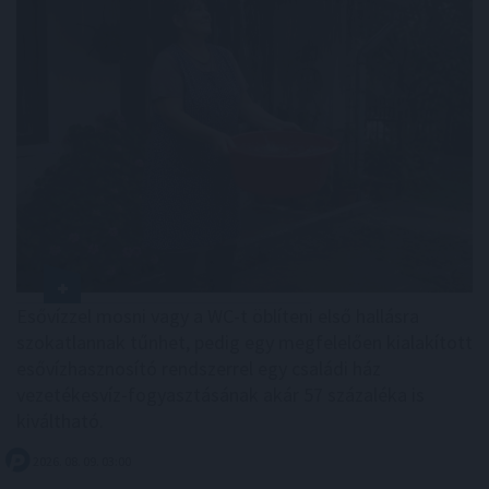
Esővízzel mosni vagy a WC-t öblíteni első hallásra
szokatlannak tűnhet, pedig egy megfelelően kialakított
esővízhasznosító rendszerrel egy családi ház
vezetékesvíz-fogyasztásának akár 57 százaléka is
kiváltható.
2026. 08. 09. 03:00