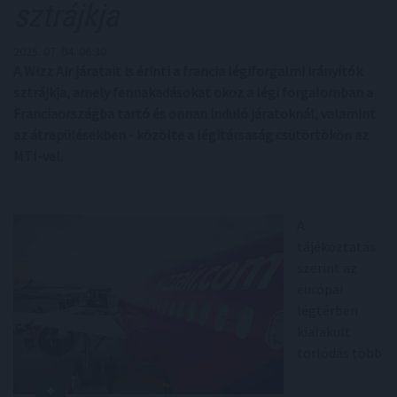
sztrájkja
2025. 07. 04. 06:30
A Wizz Air járatait is érinti a francia légiforgalmi irányítók
sztrájkja, amely fennakadásokat okoz a légi forgalomban a
Franciaországba tartó és onnan induló járatoknál, valamint
az átrepülésekben - közölte a légitársaság csütörtökön az
MTI-vel.
A
tájékoztatás
szerint az
európai
légtérben
kialakult
torlódás több