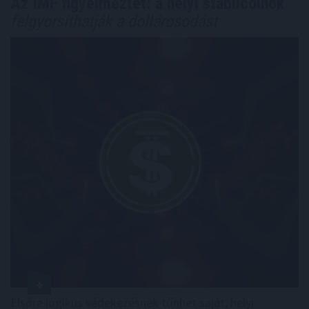
Az IMF figyelmeztet: a helyi stabilcoinok
felgyorsíthatják a dollárosodást
Elsőre logikus védekezésnek tűnhet saját, helyi