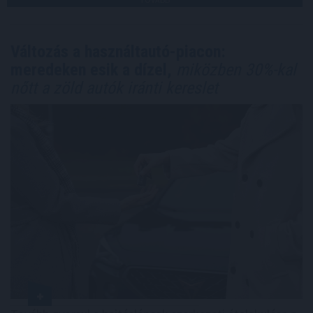
Változás a használtautó-piacon:
meredeken esik a dízel,
miközben 30%-kal
nőtt a zöld autók iránti kereslet