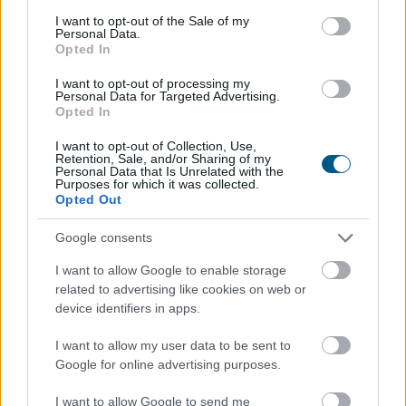
emelkedett, az emelkedő tendencia tovább
consent section.
I want to opt-out of the Sale of my
folytatódott - olvasható a kormany.hu oldalon a
Personal Data.
hőségriasztásról csütörtök délelőtt közzétett
Opted In
jelentésében.
I want to opt-out of processing my
Personal Data for Targeted Advertising.
2026. 08. 06. 14:00
Opted In
Megosztás:
I want to opt-out of Collection, Use,
Retention, Sale, and/or Sharing of my
TOVÁBB
Personal Data that Is Unrelated with the
Purposes for which it was collected.
Opted Out
Fizetésképtelenséget jelentett
a Robinson
Google consents
Tours
I want to allow Google to enable storage
related to advertising like cookies on web or
device identifiers in apps.
I want to allow my user data to be sent to
Google for online advertising purposes.
I want to allow Google to send me