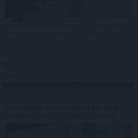
Személycseréket jelentett be az orosz fegyveres erők
parancsnoki állományában szerdán Vlagyimir Putyin
elnök.
2026. 08. 06. 06:00
Megosztás:
TOVÁBB
Friss kutatás: rossz sztereotípia, hogy
a
magyarok csak az ár alapján döntenek