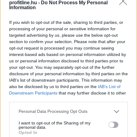
profitline.hu -
Do Not Process My Personal
Megosztás:
Information
TOVÁBB
If you wish to opt-out of the sale, sharing to third parties, or
processing of your personal or sensitive information for
A Duna Paksnál az elmúlt 24 órában
négy
targeted advertising by us, please use the below opt-out
centimétert emelkedett
section to confirm your selection. Please note that after your
opt-out request is processed you may continue seeing
interest-based ads based on personal information utilized by
us or personal information disclosed to third parties prior to
your opt-out. You may separately opt-out of the further
disclosure of your personal information by third parties on the
IAB’s list of downstream participants. This information may
also be disclosed by us to third parties on the
IAB’s List of
Downstream Participants
that may further disclose it to other
third parties.
Please note that this website/app uses one or more Google
Personal Data Processing Opt Outs
services and may gather and store information including but
not limited to your visit or usage behaviour. You may click to
I want to opt-out of the Sharing of my
personal data.
grant or deny consent to Google and its third-party tags to
A Duna Paksnál az elmúlt 24 órában négy centimétert
Opted In
use your data for below specified purposes in below Google