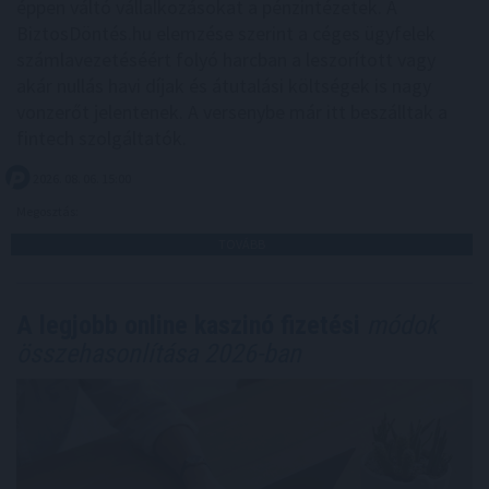
éppen váltó vállalkozásokat a pénzintézetek. A
BiztosDöntés.hu elemzése szerint a céges ügyfelek
számlavezetéséért folyó harcban a leszorított vagy
akár nullás havi díjak és átutalási költségek is nagy
vonzerőt jelentenek. A versenybe már itt beszálltak a
fintech szolgáltatók.
2026. 08. 06. 15:00
Megosztás:
TOVÁBB
A legjobb online kaszinó fizetési
módok
összehasonlítása 2026-ban