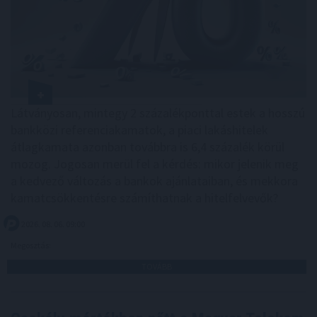
Látványosan, mintegy 2 százalékponttal estek a hosszú
bankközi referenciakamatok, a piaci lakáshitelek
átlagkamata azonban továbbra is 6,4 százalék körül
mozog. Jogosan merül fel a kérdés: mikor jelenik meg
a kedvező változás a bankok ajánlataiban, és mekkora
kamatcsökkentésre számíthatnak a hitelfelvevők?
2026. 08. 06. 09:00
Megosztás:
TOVÁBB