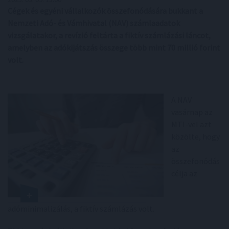
Cégek és egyéni vállalkozók összefonódására bukkant a
Nemzeti Adó- és Vámhivatal (NAV) számlaadatok
vizsgálatakor, a revízió feltárta a fiktív számlázási láncot,
amelyben az adókijátszás összege több mint 70 millió forint
volt.
A NAV
vasárnap az
MTI-vel azt
közölte, hogy
az
összefonódás
célja az
adóminimalizálás, a fiktív számlázás volt.