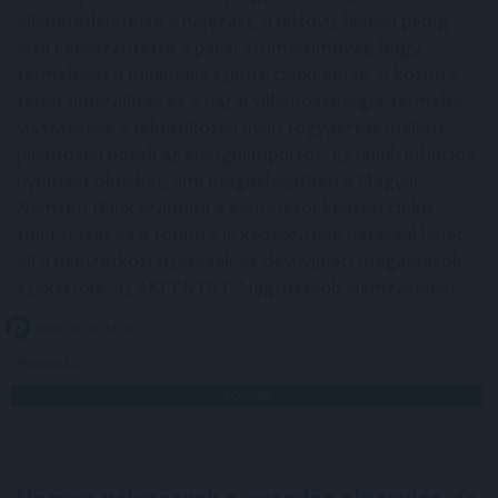
ellehetetlenítette a hajózást, a hűtővíz hiánya pedig
arra kényszerítette a paksi atomerőművet, hogy
termelését a minimális szintre csökkentse. A közútra
terelt áruszállítás és a hazai villamosenergia-termelés
visszaesése a rekordközeli nyári fogyasztás mellett
jelentősen növeli az energiaimportot. Ez újabb inflációs
nyomást okozhat, ami megnehezítheti a Magyar
Nemzeti Bank számára a kamatcsökkentési ciklus
folytatását és a forintra is kedvezőtlen hatással lehet -
áll a nemzetközi fizetések és devizapiaci megoldások
szakértője, az AKCENTA CZ legfrissebb elemzésében.
2026. 08. 06. 17:00
Megosztás:
TOVÁBB