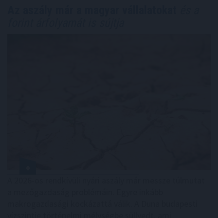
Az aszály már a magyar vállalatokat
és a
forint árfolyamát is sújtja
A 2026-os rendkívüli nyári aszály már messze túlmutat
a mezőgazdaság problémáin. Egyre inkább
makrogazdasági kockázattá válik. A Duna budapesti
vízszintje történelmi mélységbe süllyedt, ami