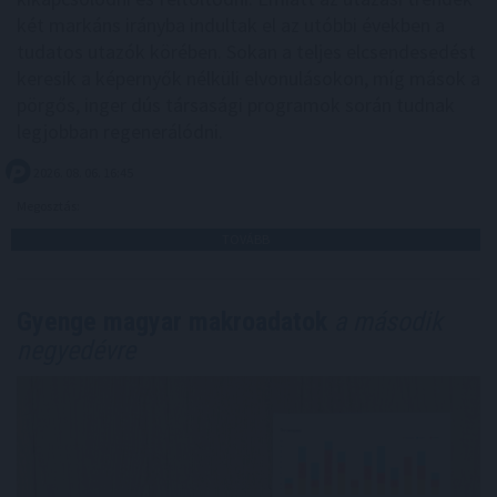
két markáns irányba indultak el az utóbbi években a
tudatos utazók körében. Sokan a teljes elcsendesedést
keresik a képernyők nélküli elvonulásokon, míg mások a
pörgős, inger dús társasági programok során tudnak
legjobban regenerálódni.
2026. 08. 06. 16:45
Megosztás:
TOVÁBB
Gyenge magyar makroadatok
a második
negyedévre