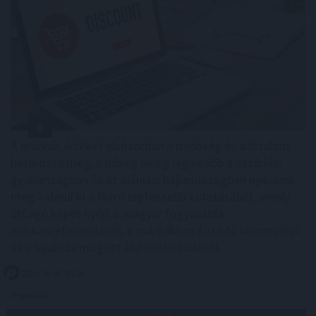
A márkák értékét elsősorban a minőség és a bizalom
határozza meg, a hűség pedig leginkább a vásárlási
gyakoriságban és az ajánlási hajlandóságban nyilvánul
meg – derül ki a Nitro legfrissebb kutatásából, amely
átfogó képet nyújt a magyar fogyasztók
márkapreferenciáiról, a márkákhoz fűződő viszonyáról
és a lojalitás mögött álló motivációkról.
2026. 08. 06. 05:00
Megosztás:
TOVÁBB