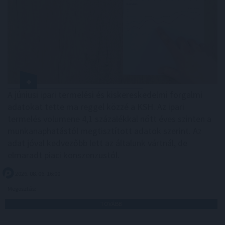
A júniusi ipari termelési és kiskereskedelmi forgalmi
adatokat tette ma reggel közzé a KSH. Az ipari
termelés volumene 4,1 százalékkal nőtt éves szinten a
munkanaphatástól megtisztított adatok szerint. Az
adat jóval kedvezőbb lett az általunk vártnál, de
elmaradt piaci konszenzustól.
2026. 08. 06. 16:00
Megosztás:
TOVÁBB