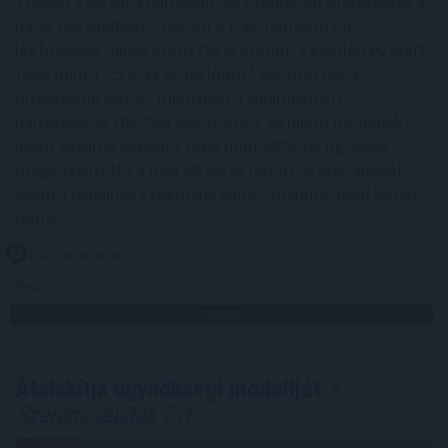
Tovább gyorsul a hajtásláncok szerkezeti átalakulása a
hazai használtautó-piacon a Használtautó.hu
legfrissebb, júliusi statisztikái szerint. Egyetlen év alatt
több mint 12,5 ezer érdeklődőt* veszítettek a
dízelüzemű autók, miközben a villamosított
hajtásláncok (tisztán elektromos és hibrid modellek)
iránti vásárlói kereslet több mint 30%-os ugrással
megközelítette a havi 49 ezres határt. A piac alapját
jelentő benzines szegmens változatlanul szilárd bázist
mutat.
2026. 08. 06. 04:00
Megosztás:
TOVÁBB
Átalakítja ügynökségi modelljét
a
Szerencsejáték Zrt.