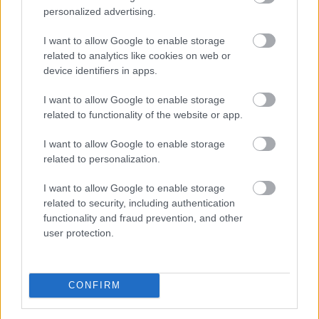
personalized advertising.
I want to allow Google to enable storage
related to analytics like cookies on web or
device identifiers in apps.
I want to allow Google to enable storage
Fizetésképtelenséget jelentett az elsősorban bulgáriai
related to functionality of the website or app.
üdüléseket kínáló, bolgár bejegyzésű Robinson Tours
utazási iroda, a károsult magyar utasok az ügyben a
I want to allow Google to enable storage
cég bolgár biztosítójához fordulhatnak - írta meg
related to personalization.
szerdán a Turizmus.com utazási szakportál a Robinson
I want to allow Google to enable storage
levele alapján, amelyben utasait tájékoztatta.
related to security, including authentication
functionality and fraud prevention, and other
2026. 08. 06. 13:00
user protection.
Megosztás:
TOVÁBB
CONFIRM
A nyári melótól a karrierépítésig: így