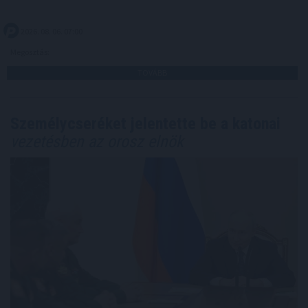
2026. 08. 06. 07:00
Megosztás:
TOVÁBB
Személycseréket jelentette be a katonai
vezetésben az orosz elnök