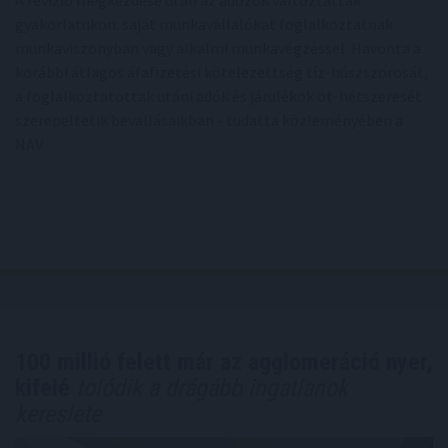
gyakorlatukon: saját munkavállalókat foglalkoztatnak
munkaviszonyban vagy alkalmi munkavégzéssel. Havonta a
korábbi átlagos áfafizetési kötelezettség tíz-húszszorosát,
a foglalkoztatottak utáni adók és járulékok öt-hétszeresét
szerepeltetik bevallásaikban - tudatta közleményében a
NAV.
100 millió felett már az agglomeráció nyer,
kifelé
tolódik a drágább ingatlanok
kereslete