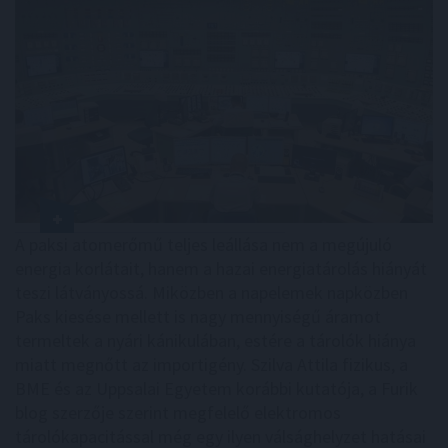
A paksi atomerőmű teljes leállása nem a megújuló
energia korlátait, hanem a hazai energiatárolás hiányát
teszi látványossá. Miközben a napelemek napközben
Paks kiesése mellett is nagy mennyiségű áramot
termeltek a nyári kánikulában, estére a tárolók hiánya
miatt megnőtt az importigény. Szilva Attila fizikus, a
BME és az Uppsalai Egyetem korábbi kutatója, a Furik
blog szerzője szerint megfelelő elektromos
tárolókapacitással még egy ilyen válsághelyzet hatásai