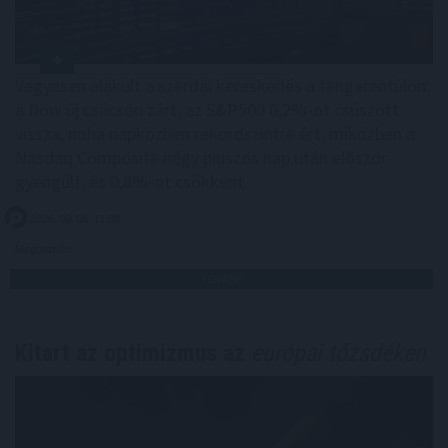
Vegyesen alakult a szerdai kereskedés a tengerentúlon:
a Dow új csúcson zárt, az S&P500 0,2%-ot csúszott
vissza, noha napközben rekordszintre ért, miközben a
Nasdaq Composite négy pluszos nap után először
gyengült, és 0,8%-ot csökkent.
2026. 08. 06. 11:00
Megosztás:
TOVÁBB
Kitart az optimizmus az
európai tőzsdéken