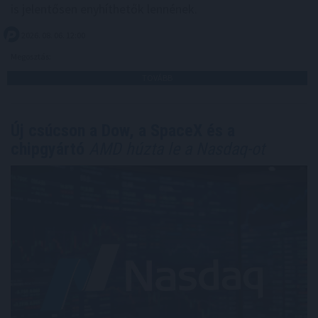
is jelentősen enyhíthetők lennének.
2026. 08. 06. 12:00
Megosztás:
TOVÁBB
Új csúcson a Dow, a SpaceX és a
chipgyártó
AMD húzta le a Nasdaq-ot