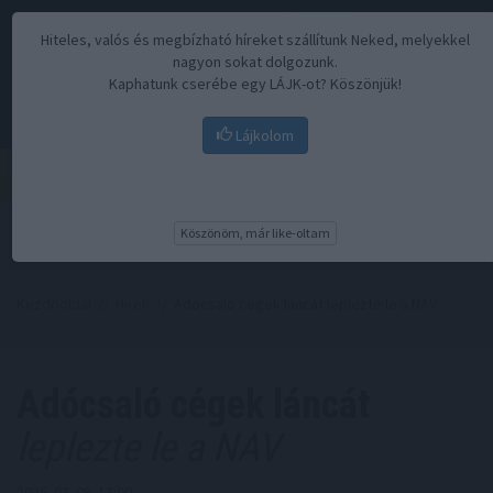
Hiteles, valós és megbízható híreket szállítunk Neked, melyekkel
nagyon sokat dolgozunk.
Kaphatunk cserébe egy LÁJK-ot? Köszönjük!
Lájkolom
Menü
Köszönöm, már like-oltam
Kezdőoldal
//
Hírek
// Adócsaló cégek láncát leplezte le a NAV
Adócsaló cégek láncát
leplezte le a NAV
2025. 03. 09. 13:00