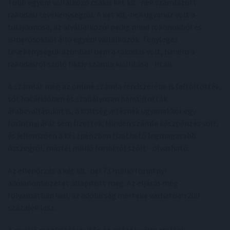
Több egyéni vállalkozó csakis két kft.-nek számlázott
rakodási tevékenységről. A két kft.-nek ugyanaz volt a
tulajdonosa, az alvállalkozói pedig mind rokonokból és
ismerősökből álló egyéni vállalkozók. Tényleges
tevékenységük azonban nem a rakodás volt, hanem a
rakodásról szóló fiktív számla kiállítása - írták.
A számlát még az online számla rendszerébe is feltöltötték,
sőt határidőben és szabályosan benyújtották
áfabevallásukat is, a költségvetésnek ugyanakkor egy
forintnyi áfát sem fizettek. Minden számla készpénzes volt,
és jellemzően a készpénzben fizethető legmagasabb
összegről, másfél millió forintról szólt - olvasható.
Az ellenőrzés a két kft.-nél 73 millió forintnyi
adókülönbözetet állapított meg. Az eljárás még
folyamatban van, az adóbírság mértéke várhatóan 200
százalék lesz.
A revízió megkezdése után az adózók változtattak