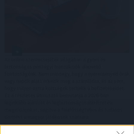
Az online szerencsejáték világában a gyors és
biztonságos pénzügyi tranzakciók alapvető
fontosságúak. Nem mindegy, hogy a nyereményed órák
vagy napok alatt érkezik meg a számládra, és az sem,
hogy milyen extra költségek terhelik a befizetéseidet.
Ez a részletes útmutató bemutatja a 2026-ban
leginkább ajánlott és legbiztonságosabb fizetési
megoldásokat, segítve a felelősségteljes és tudatos
döntést a magyar játékosok számára.
2026. 08. 06. 14:32