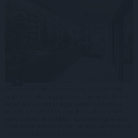
Átrendeződik a drágább ingatlanok földrajza: a 100
millió forint feletti ingatlanok iránti kereslet a főváros
helyett egyre inkább az agglomeráció felé fordul. A
Duna House első féléves tranzakciós adatai szerint
ebben az ársávban Budapest részesedése egy év alatt
57-ről 48 százalékra csökkent, míg Pest vármegyéé 24-
ről 33 százalékra nőtt. A háttérben egyszerű ok áll: