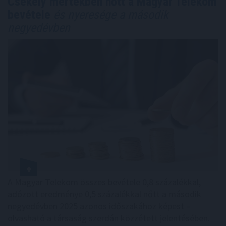
Csekély mértékben nőtt a Magyar Telekom
bevétele
és nyeresége a második
negyedévben
A Magyar Telekom összes bevétele 0,8 százalékkal,
adózott eredménye 0,5 százalékkal nőtt a második
negyedévben 2025 azonos időszakához képest –
olvasható a társaság szerdán közzétett jelentésében.