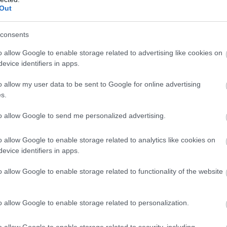
Out
consents
ejlesztés kezdődött Békésen
o allow Google to enable storage related to advertising like cookies on
ió forint uniós támogatásból digitális
evice identifiers in apps.
dzsment-rendszert alakítanak ki több
nyben és egyéb intézményben Békésen -
o allow my user data to be sent to Google for online advertising
a az önkormányzat az MTI-t.
s.
to allow Google to send me personalized advertising.
0:00
Megosztás:
TOVÁBB
o allow Google to enable storage related to analytics like cookies on
evice identifiers in apps.
avi 759 millió dollár forog a piacon
o allow Google to enable storage related to functionality of the website
 felpörgött a kriptokártyák használata: a havi
lumen már meghaladja a 759 millió dollárt, miközben
o allow Google to enable storage related to personalization.
ezeti a piacot, és egyre több új szereplő szerez
. A trend azt mutatja, hogy a stabilcoinok egyre
o allow Google to enable storage related to security, including