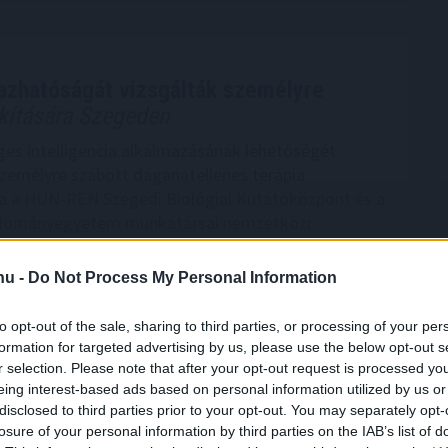
azhatóságát vizsgálták személyre
akítására Szegeden
es intelligencia alkalmazásának lehetőségét
személyre szabott daganatellenes terápia
ra a HUN-REN Szegedi Biológiai Kutatóközpont és a
dományegyetem munkatársai nemzetközi
désben, eredményeikről a Nature kiadóhoz tartozó
ncology című folyóiratban számoltak be.
.hu -
Do Not Process My Personal Information
3:00
Megosztás:
TOVÁBB
to opt-out of the sale, sharing to third parties, or processing of your per
formation for targeted advertising by us, please use the below opt-out s
r selection. Please note that after your opt-out request is processed y
ort,
csökkenőben az itthoni árak
eing interest-based ads based on personal information utilized by us or
disclosed to third parties prior to your opt-out. You may separately opt-
ősödésére reagálva negyedével bővült a használt
losure of your personal information by third parties on the IAB’s list of
tja Magyarországon az idén, miközben mérséklődik