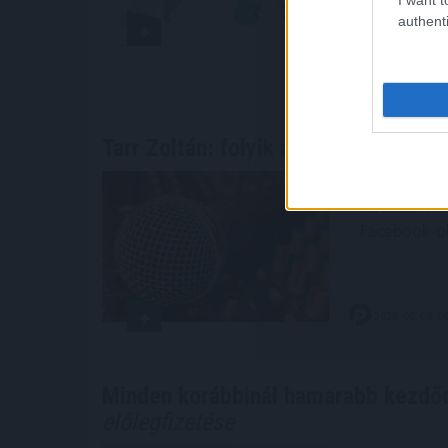
inkább kilé
authenti
fizetőeszkö
2026. 08. 08. 0
Tarr Zoltán: folyik a vizsgálat és
átv
Folyik a viz
társadalmi 
Facebook-ol
2026. 08. 08. 0
Minden korábbinál hamarabb kezdőd
előlegfizetése