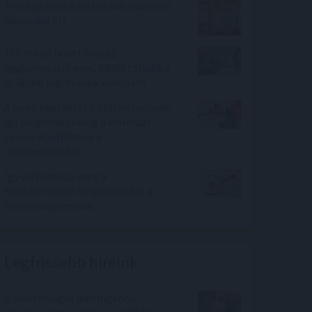
Tényleg nem a sörtől van a sörhas?
Akkor mitől?
100 millió felett már az
agglomeráció nyer, kifelé tolódik a
drágább ingatlanok kereslete
A benzinkutaktól a boltok polcaiig:
így drágíthatja meg a Hormuzi-
szoros konfliktusa a
mindennapokat
Így változtatja meg a
fizetésemelési tárgyalásokat a
bértranszparencia
Legfrissebb híreink
A mesterséges intelligencia