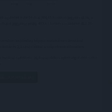
k a péntek este 18 órai 384,65 forintos jegyzés után, a
jci frank jegyzése pedig 412,67 forintra csökkent 413,21-
 novemberi kezdéshez képest mindhárom devizával
dollár és 1,3 százalékkal a svájci frank ellenében.
 az euróval szemben, 16,4 százalékos nyereségre tett szert
.
jékoztatást kérek!