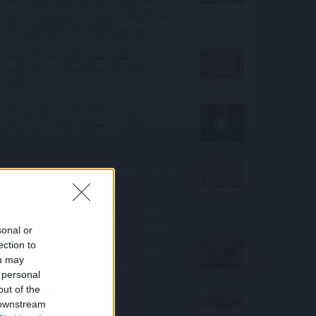
alkalmazhatóságát vizsgálták
személyre szabott daganatellenes
terápia kialakítására Szegeden
Negyedével nőtt a használtautó-
import, csökkenőben az itthoni
árak
Az IMF figyelmeztet: a helyi
stabilcoinok felgyorsíthatják a
dollárosodást
Kétszázmillió forintos energetikai
fejlesztés kezdődött Békésen
Kilőtt a kriptokártyás fizetés: már
havi 759 millió dollár forog a piacon
sonal or
ection to
Tarr Zoltán: folyik a vizsgálat és
ou may
átvilágítás a közmédiánál
 personal
Minden korábbinál hamarabb
out of the
kezdődik a közvetlen
 downstream