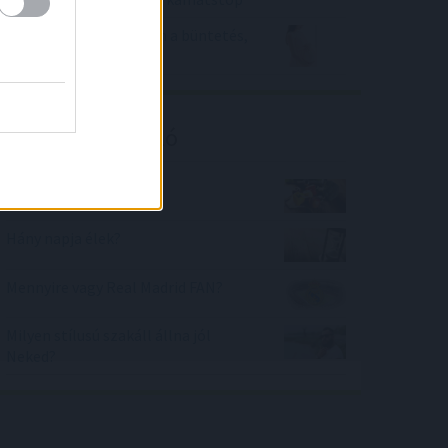
Babaváró hitel: csúcson a büntetés,
mélyben az igénylés
Kalkulátor ajánló
BMR index kalkulátor
Hány napja élek?
Mennyire vagy Real Madrid FAN?
Milyen stílusú szakáll állna jól
Neked?