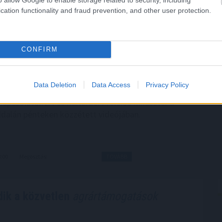
pnek a kriptotőzsdék világából, és valódi, mindennapi
cation functionality and fraud prevention, and other user protection.
zzé válhatnak.
9:00
Megosztás:
TOVÁBB
CONFIRM
ilágítás a közmédiánál
Data Deletion
Data Access
Privacy Policy
sgálat és átvilágítás a közmédiánál - közölte a
kapcsolatokért és kultúráért felelős miniszter a
dalán pénteken közzétett videójában.
8:00
Megosztás:
TOVÁBB
ik a közvetlen
agrártámogatások