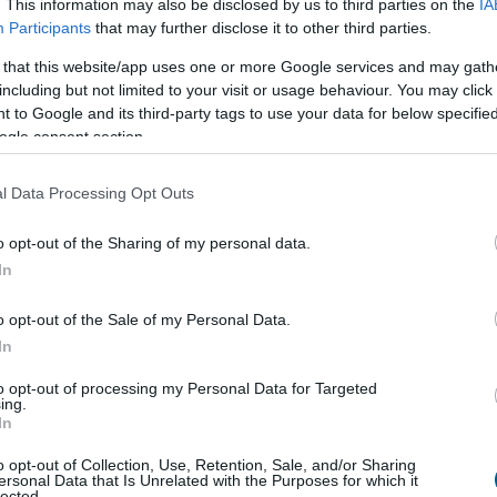
. This information may also be disclosed by us to third parties on the
IA
zint; a belföldön megvásárolt használt járművek
Participants
that may further disclose it to other third parties.
rendelkeznek azzal az előnnyel, hogy a kocsik
 that this website/app uses one or more Google services and may gath
lenőrizhető - állapítja meg a Das WeltAuto az MTI-hez
including but not limited to your visit or usage behaviour. You may click 
 közleményében.
 to Google and its third-party tags to use your data for below specifi
ogle consent section.
2:00
Megosztás:
TOVÁBB
l Data Processing Opt Outs
coinok
felgyorsíthatják a dollárosodást
o opt-out of the Sharing of my personal data.
kus védekezésnek tűnhet saját, helyi devizához
In
lcoint indítani a dolláralapú digitális tokenek
o opt-out of the Sale of my Personal Data.
el szemben. Az IMF szerint azonban ez könnyen
In
ülhet el: a helyi stabilcoinok akár még egyszerűbbé is
ollárba való menekülést, különösen a feltörekvő
to opt-out of processing my Personal Data for Targeted
ol eleve erős a devizagyengüléstől és inflációtól
ing.
In
.
o opt-out of Collection, Use, Retention, Sale, and/or Sharing
1:00
Megosztás:
TOVÁBB
ersonal Data that Is Unrelated with the Purposes for which it
lected.