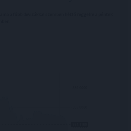
lyama a főbb devizákkal szemben hétfő reggelre a péntek
mben.