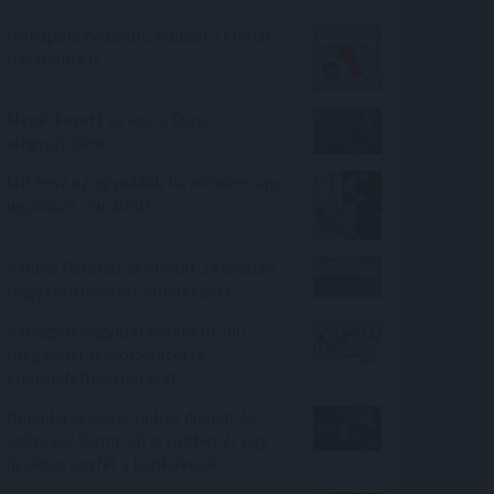
Hőkupola bezárult: bajban a klímát
használók is
Megérkezett az eső a Duna
vízgyűjtőjére
Mit tesz az agyaddal, ha minden nap
ugyanazt csinálod?
A Duna Paksnál az elmúlt 24 órában
négy centimétert emelkedett
A magyar vegyipar csaknem 200
megawattal csökkentette
energiafelhasználását
Durvul a verseny: nullás díjakat és
százezer forintnál is többet ér egy
új céges ügyfél a bankoknak