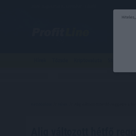
2026. augusztus 8., szombat - László
Hiteles
Hírek
Tőzsde
Kriptovaluta
Stabilcoin
Kezdőoldal
//
Hírek
// Alig változott hétfő reggelre a fo
Alig változott hétfő regg