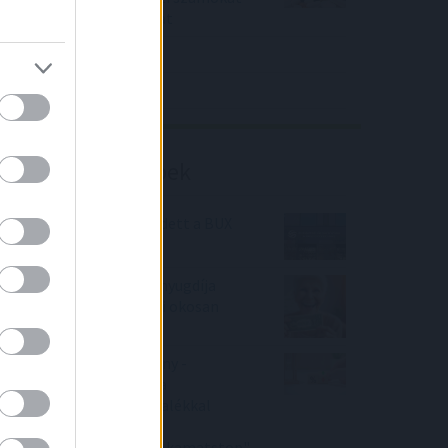
közölt a tőzsdei vállalat
4IG elemzés
Richter elemzés
Befektetési tippek
20 százalékkal emelkedett a BUX
2021-ben
Már dollárban is lehet nyugdíja
annak a magyarnak, aki okosan
gondolkodik
Bankmonitor közlemény -
"Februárban változna a
hitelkamatod? 11 százalékkal
mérsékelheti a
törlesztőrészletedet a kamatstop"