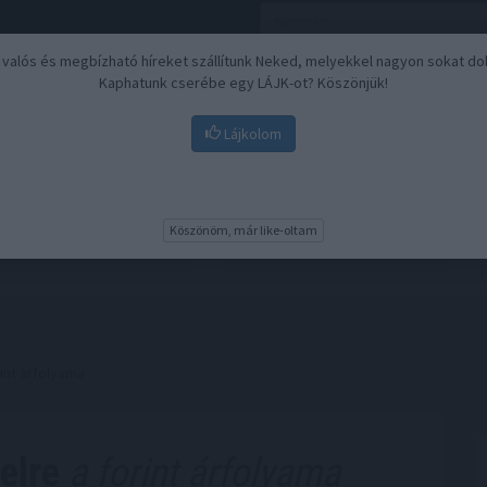
, valós és megbízható híreket szállítunk Neked, melyekkel nagyon sokat do
Kaphatunk cserébe egy LÁJK-ot? Köszönjük!
Lájkolom
Nyugdíj
Biztosítási befektetések
BU
Köszönöm, már like-oltam
rint árfolyama
elre
a forint árfolyama