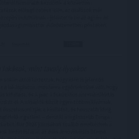
bbinál hamarabb kezdődik a közvetlen
tások előlegfizetése idén, az utalások már
özepén indulhatnak - jelentette be az agrár- és
gazdasági miniszter videóüzenetben pénteken.
7:00
Megosztás:
TOVÁBB
 lakások, mint tavaly ilyenkor
n sokan attól tartottak, hogy idén is jelentős
sz a lakáspiacon, mostanra egyértelművé vált, hogy
ás kifulladt, és a piac a fokozatos normalizálódás
zdult el. A vásárlók közül egyre többen kivárnak,
 összehasonlítják a kínálatot, és hosszabb ideig
gfelelő ingatlant – derül ki a legfrissebb Zenga
darból. Bár 2026 júliusában tovább emelkedtek a
nok hirdetési árai, az éves árnövekedés üteme