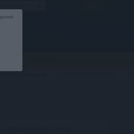
Belépés
lgozunk.
BOR
BIRS
Kalkulátorok
Legnépszerűbb híreink