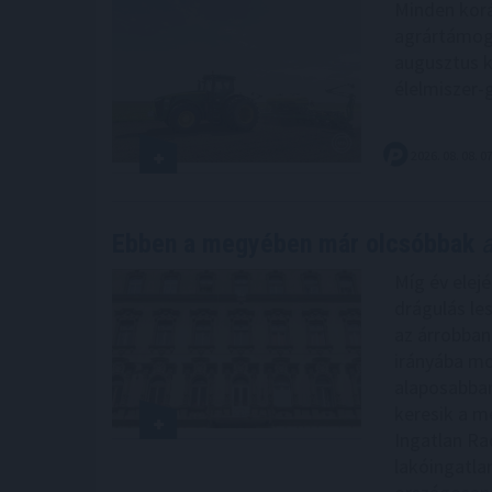
Minden korá
agrártámoga
augusztus k
élelmiszer-
2026. 08. 08. 0
Ebben a megyében már olcsóbbak
a
Míg év elejé
drágulás le
az árrobban
irányába mo
alaposabban
keresik a me
Ingatlan Ra
lakóingatla