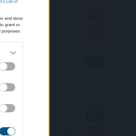
agrártámogatások előlegfizetése
B’s List of
Ebben a megyében már olcsóbbak a
lakások, mint tavaly ilyenkor
er and store
to grant or
Enyhén nőtt a FAO élelmiszerár-
ed purposes
indexe az időjárási, energiapiaci és
geopolitikai aggodalmak
közepette
Megérkezett az eső a Duna
vízgyűjtőjére
Friss elemzéseink
Fokozatos kamatcsökkentést
támogatnak az amerikai
jegybankárok
Örülhetnek a Richter befektetők -
piaci konszenzus feletti számokat