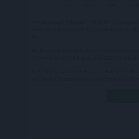
Az eurót reggel hét órakor 384,55 forinton jegyezté
dollár 332,54 forinton áll 332,21 forint után, a svá
ről.
Hétfő reggeli jegyzésén a forint erősebben áll a
szemben; 0,9 százalékkal az euró, 1,2 százalékkal a 
Az év eleje óta a forint 6,6 százalékkal erősödött
a dollár és 1,3 százalékosra a svájci frank ellenében
Érdekel, tá