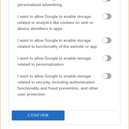
personalized advertising.
I want to allow Google to enable storage
related to analytics like cookies on web or
device identifiers in apps.
I want to allow Google to enable storage
related to functionality of the website or app.
I want to allow Google to enable storage
related to personalization.
A demencia világszerte több mint 57 millió embert
érint, és ez a szám folyamatosan nő. Bár a betegség
I want to allow Google to enable storage
lefolyását megállító kezelés jelenleg nem áll
related to security, including authentication
rendelkezésre, a szellemi hanyatlás kockázatának
functionality and fraud prevention, and other
csökkentése a tudományos közösség szerint már most
user protection.
is lehetséges.
2026. 08. 09. 00:30
CONFIRM
Megosztás: