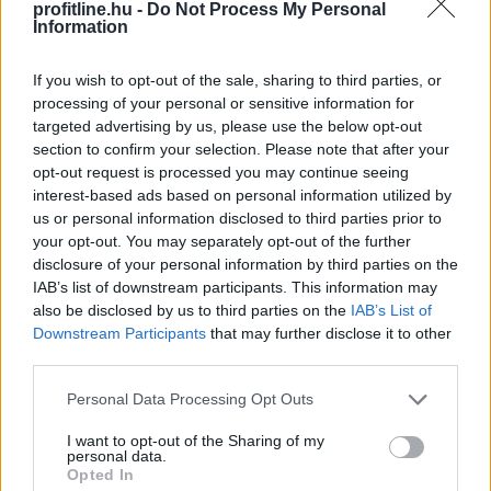
profitline.hu -
Do Not Process My Personal
Information
If you wish to opt-out of the sale, sharing to third parties, or
processing of your personal or sensitive information for
targeted advertising by us, please use the below opt-out
section to confirm your selection. Please note that after your
opt-out request is processed you may continue seeing
interest-based ads based on personal information utilized by
us or personal information disclosed to third parties prior to
your opt-out. You may separately opt-out of the further
disclosure of your personal information by third parties on the
IAB’s list of downstream participants. This information may
also be disclosed by us to third parties on the
IAB’s List of
Downstream Participants
that may further disclose it to other
third parties.
Please note that this website/app uses one or more Google
Personal Data Processing Opt Outs
Egyetlen év különbség is komoly változást jelenthet
services and may gather and store information including but
annak, aki már a nyugdíjba vonulását tervezi.
not limited to your visit or usage behaviour. You may click to
I want to opt-out of the Sharing of my
personal data.
grant or deny consent to Google and its third-party tags to
Opted In
use your data for below specified purposes in below Google