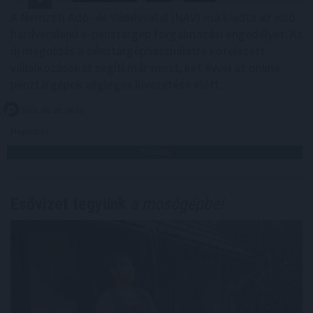
A Nemzeti Adó- és Vámhivatal (NAV) ma kiadta az első
hardveralapú e-pénztárgép forgalmazási engedélyét. Az
új megoldás a pénztárgéphasználatra kötelezett
vállalkozásokat segíti már most, két évvel az online
pénztárgépek végleges kivezetése előtt.
2026. 08. 09. 04:00
Megosztás:
TOVÁBB
Esővizet tegyünk
a mosógépbe!