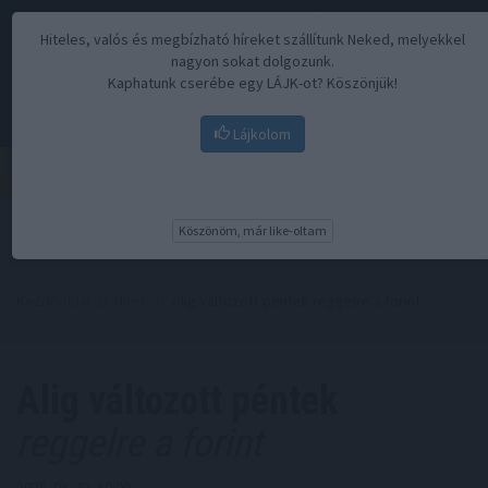
Hiteles, valós és megbízható híreket szállítunk Neked, melyekkel
nagyon sokat dolgozunk.
Kaphatunk cserébe egy LÁJK-ot? Köszönjük!
Lájkolom
Menü
Köszönöm, már like-oltam
Kezdőoldal
//
Hírek
// Alig változott péntek reggelre a forint
Alig változott péntek
reggelre a forint
2025. 08. 22. 10:00