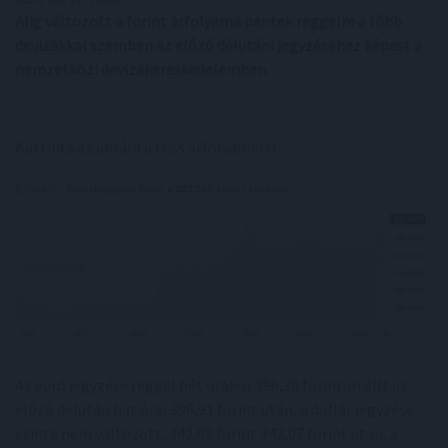
Alig változott a forint árfolyama péntek reggelre a főbb
devizákkal szemben az előző délutáni jegyzéséhez képest a
nemzetközi devizakereskedelemben.
Kattints az ábrára a friss árfolyamért!
Az euró jegyzése reggel hét órakor 396,30 forinton állt az
előző délután hat órai 396,91 forint után, a dollár jegyzése
szinte nem változott, 342,08 forint 342,07 forint után, a