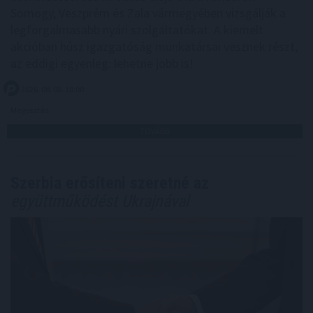
Somogy, Veszprém és Zala vármegyében vizsgálják a
legforgalmasabb nyári szolgáltatókat. A kiemelt
akcióban húsz igazgatóság munkatársai vesznek részt,
az eddigi egyenleg: lehetne jobb is!
2026. 08. 08. 18:00
Megosztás:
TOVÁBB
Szerbia erősíteni szeretné az
együttműködést Ukrajnával