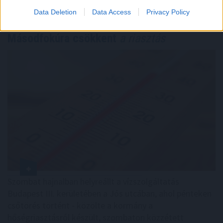
TOVÁBB
Data Deletion
Data Access
Privacy Policy
Másodfokúra csökkent
a riasztás
Szombat hajnalban helyreállt a vízszolgáltatás
Budapest III. kerületében a Jós utcában, ahol pénteken
csőtörés történt - közölte a kormány a
hőségriasztásról készült, szombaton közzétett