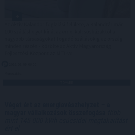
Az Aktív Kalandor foglalási felülete, a Kalandtár már
100 szálláshelyet kínál az erdei kulcsosházaktól a
nagyobb társaságokat fogadó szállásokig az ország
minden részén - közölte az Aktív Magyarország
Fejlesztési Központ az MTI-vel.
2026. 08. 09. 06:00
Megosztás:
TOVÁBB
Véget ért az energiavészhelyzet – a
magyar vállalkozások összefogása
több
mint 145 000 kWh csúcsidei megtakarítást
ért el