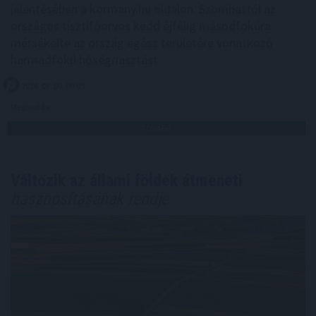
jelentésében a kormany.hu oldalon. Szombattól az
országos tisztifőorvos kedd éjfélig másodfokúra
mérsékelte az ország egész területére vonatkozó
harmadfokú hőségriasztást.
2026. 08. 09. 00:05
Megosztás:
TOVÁBB
Változik az állami földek átmeneti
hasznosításának rendje