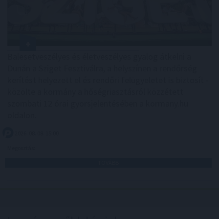
Balesetveszélyes és életveszélyes gyalog átkelni a
Dunán a Sziget Fesztiválra, a helyszínen a rendőrség
kerítést helyezett el és rendőri felügyeletet is biztosít -
közölte a kormány a hőségriasztásról közzétett
szombati 12 órai gyorsjelentésében a kormany.hu
oldalon.
2026. 08. 08. 15:00
Megosztás:
TOVÁBB