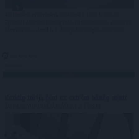
Történelmi mélypontra csökkent a Lake Mead, az
Egyesült Államok legnagyobb víztározójának vízszintje
szombaton – derül ki a vízügyi hatóságok adataiból.
2026. 08. 09. 09:00
Megosztás:
TOVÁBB
Keddig tartja fent az extrém hőség miatt
bevezetett intézkedéseit a Posta