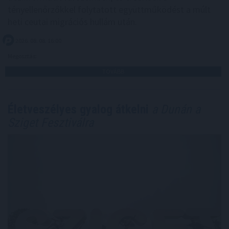
tényellenőrzőkkel folytatott együttműködést a múlt
heti ceutai migrációs hullám után.
2026. 08. 08. 16:00
Megosztás:
TOVÁBB
Életveszélyes gyalog átkelni
a Dunán a
Sziget Fesztiválra