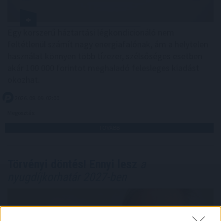
Egy korszerű háztartási légkondicionáló nem
feltétlenül számít nagy energiafalónak, ám a helytelen
használat könnyen több tízezer, szélsőséges esetben
akár 100 000 forintot meghaladó felesleges kiadást
okozhat.
2026. 08. 09. 02:00
Megosztás:
TOVÁBB
Törvényi döntés! Ennyi lesz
a
nyugdíjkorhatár 2027-ben