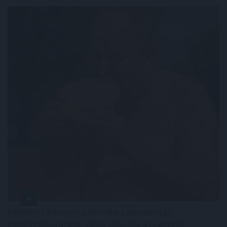
Félidőhöz érkezett a NAV idei balatoni nyári
ellenőrzéssorozata. Július eleje óta a revizorok