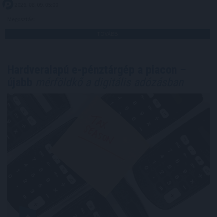
2026. 08. 09. 05:00
Megosztás:
TOVÁBB
Hardveralapú e-pénztárgép a piacon –
újabb
mérföldkő a digitális adózásban