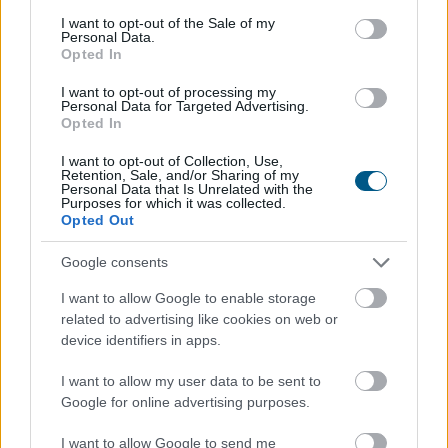
consent section.
I want to opt-out of the Sale of my
Personal Data.
Opted In
2026. 08. 09. 01:00
Megosztás:
I want to opt-out of processing my
Personal Data for Targeted Advertising.
TOVÁBB
Opted In
I want to opt-out of Collection, Use,
Retention, Sale, and/or Sharing of my
A szellemi hanyatlás kockázatának
45%-a
Personal Data that Is Unrelated with the
Purposes for which it was collected.
befolyásolható a WHO szerint
Opted Out
Google consents
I want to allow Google to enable storage
related to advertising like cookies on web or
device identifiers in apps.
I want to allow my user data to be sent to
Google for online advertising purposes.
I want to allow Google to send me