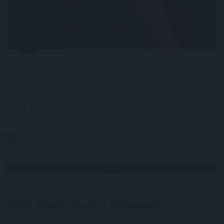
A magyar vállalkozások összefogása több mint 145 000
kilowattóra (kWh) csúcsidei megtakarítást ért el,
köszönhetően olyan intézkedésnek, mint a
klímahasználat csökkentése - közölte a Vállalkozók és
Munkáltatók Országos Szövetsége (VOSZ) szombaton
az MTI-vel.
2026. 08. 08. 19:00
Megosztás:
TOVÁBB
Nyári ellenőrzések a Balatonnál
– az első
félidő végén