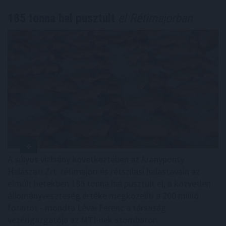
185 tonna hal pusztult
el Rétimajorban
A súlyos vízhiány következtében az Aranyponty
Halászati Zrt. rétimajori és rétszilasi halastavain az
elmúlt hetekben 185 tonna hal pusztult el, a közvetlen
állományveszteség értéke megközelíti a 200 millió
forintot - mondta Lévai Ferenc a társaság
vezérigazgatója az MTI-nek szombaton.