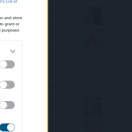
B’s List of
Mit tesz az agyaddal, ha minden nap
ugyanazt csinálod?
er and store
to grant or
ed purposes
Hőkupola bezárult: bajban a klímát
használók is
Elmaradt a várakozásoktól az ipar júniusi
teljesítménye
Friss elemzéseink
Fokozatos kamatcsökkentést
támogatnak az amerikai
jegybankárok
Örülhetnek a Richter befektetők -
piaci konszenzus feletti számokat