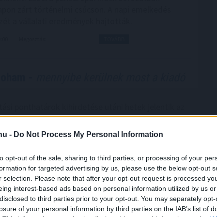
pon zárt történelmi csúcson. A napi emelkedés
zét a vállalati eredmények hajtották.
9:00
Megosztás:
TOVÁBB
roham -
mennyibe kerülnek most a kiadó
tási ponthatárok kihirdetése utáni hetek jelentik az
ci főszezont, ekkor egyszerre jelennek meg nagyobb
akást kereső diákok, miközben a tulajdonosok egy
.hu -
Do Not Process My Personal Information
e az időszakra időzíti kiadó ingatlanának
ét. Az idei szezon első tíz napjának adatai alapján
to opt-out of the sale, sharing to third parties, or processing of your per
am egyelőre országosan visszafogottabb mint tavaly
formation for targeted advertising by us, please use the below opt-out s
előtt. Igaz, vannak kivételes városok, ahol nagyobb
r selection. Please note that after your opt-out request is processed y
indult a szezon.
eing interest-based ads based on personal information utilized by us or
disclosed to third parties prior to your opt-out. You may separately opt-
8:00
Megosztás:
TOVÁBB
losure of your personal information by third parties on the IAB’s list of