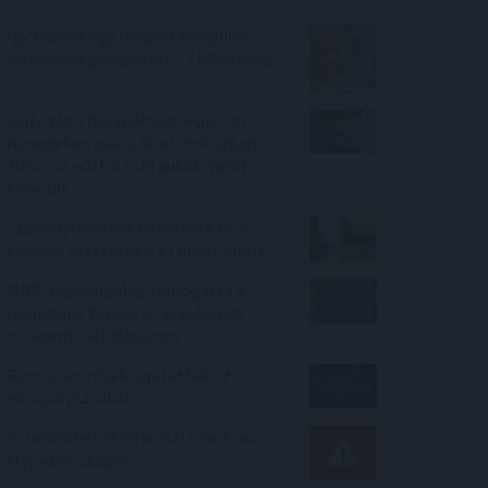
Így kaphat egy magyar nyugdíjas
olcsóbban gyógyszert - 7 lehetőség
Változás a használtautó-piacon:
meredeken esik a dízel, miközben
30%-kal nőtt a zöld autók iránti
kereslet
Személycseréket jelentette be a
katonai vezetésben az orosz elnök
MNB: egyhangúlag támogatta a
monetáris tanács az alapkamat
csökkentését júliusban
Gyorsjelentések repítették az
európai piacokat
Ki rendelhet el vízkorlátozást ma
Magyarországon?