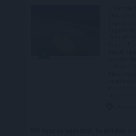
A kormány a
ellátási vál
hogy az ene
nagyobb fig
dunai vízáll
hogy a klím
kézzelfogha
szabályozás
területet ér
klímakockáz
elvárásokat
működésbizt
figyelmezt
2026. 08. 07. 0
Mit tesz az agyaddal, ha minden
nap