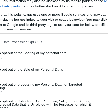
. This information may also be disclosed by us to third parties on the
IA
Participants
that may further disclose it to other third parties.
zefogására
az energiakrízis kezelésére
 that this website/app uses one or more Google services and may gath
including but not limited to your visit or usage behaviour. You may click 
Magyar Energiamentő Vállalkozások Közössége
 to Google and its third-party tags to use your data for below specifi
ynek célja, hogy a hazai KKV-k is aktív szereplőivé
ogle consent section.
 az energiakrízis kezelésének.
l Data Processing Opt Outs
o opt-out of the Sharing of my personal data.
7:00
Megosztás:
TOVÁBB
In
o opt-out of the Sale of my Personal Data.
In
z a gyeped, mint valaha
to opt-out of processing my Personal Data for Targeted
író mikro-nyírása: A robot nem hetente egyszer
ing.
 pázsitot, hanem naponta vagy kétnaponta végighalad
In
zén. Nem centimétereket vág, hanem csupán 1-2
o opt-out of Collection, Use, Retention, Sale, and/or Sharing
csippent le a fűszálak végéből. Mivel a levágott
ersonal Data that Is Unrelated with the Purposes for which it
lected.