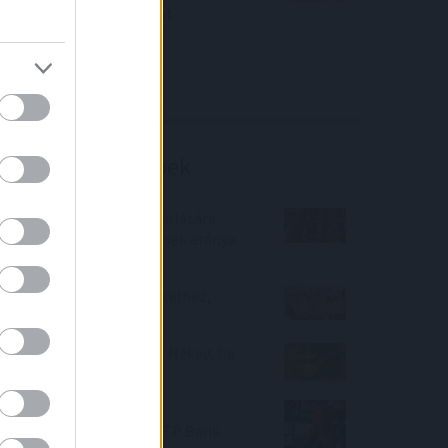
közölt a tőzsdei vállalat
4IG elemzés
Richter elemzés
Befektetési tippek
A használt lakások vásárlására
szóló csok-os szerződések aránya
19 százalékra nőtt
Így juthatsz gyorsan hitelhez,
alacsony kamattal!
Zöld hitel 2022 - ez kell Neked, ha
ingatlant vennél!
Mire számítsunk a
részvénypiacokon az OTP Bank