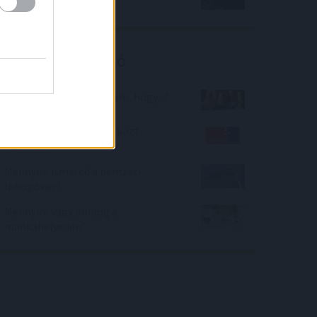
elemzői szerint?
Kalkulátor ajánló
Mennyit kell félretennem, hogy...?
Mennyire vagy Barátok közt
szakértő?
Mennyire ismered a nemzeti
lobogókat?
Mennyire vagy boldog a
munkahelyeden?