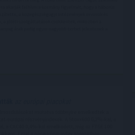
rra akarják felhívni a kormány figyelmét, hogy a háborús
eszítette, a közegészségügyi intézmények orvosok és
, a jóléti szolgáltatások csökkentek, miközben a
manyag árak pedig egyre nagyobb terhet jelentenek a
atták
az európai piacokat
elmozdulásokat mutatva többnyire emelkedtek a
at-európai részvényindexek. A Stoxx600 0,2%-kal, a
l, a CAC40 0,4%-kal emelkedett, míg az FTSE 100
ökkent. Ezzel a páneurópai index sorozatban