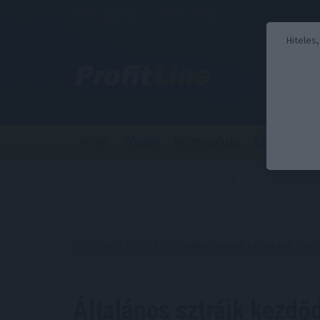
2026. augusztus 7., péntek - Ibolya
Hiteles
Hírek
Tőzsde
Kriptovaluta
Stabilcoin
Kezdőoldal
//
Hírek
// Általános sztrájk kezdődött Olas
Általános sztrájk kezdő