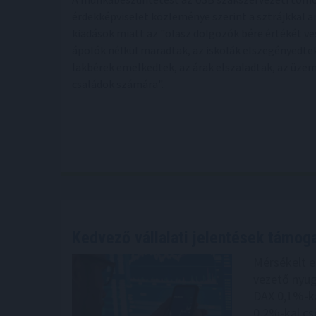
érdekképviselet közleménye szerint a sztrájkkal a
kiadások miatt az "olasz dolgozók bére értékét v
ápolók nélkül maradtak, az iskolák elszegényedtek
lakbérek emelkedtek, az árak elszaladtak, az üze
családok számára".
Kedvező vállalati jelentések támog
Mérsékelt 
vezető nyug
DAX 0,1%-ka
0,2%-kal cs