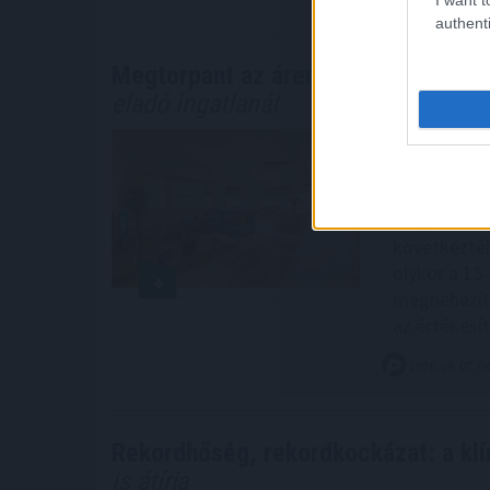
authenti
Megtorpant az áremelkedés, de so
eladó ingatlanát
Annak ellen
csökkentek 
korábbi piac
meghatározá
következtéb
olykor a 15–
megnehezíth
az értékesít
2026. 08. 07. 0
Rekordhőség, rekordkockázat: a kl
is átírja