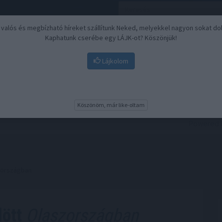
, valós és megbízható híreket szállítunk Neked, melyekkel nagyon sokat do
Kaphatunk cserébe egy LÁJK-ot? Köszönjük!
Lájkolom
Nyugdíj
Biztosítási befektetések
BU
Köszönöm, már like-oltam
zországban
dött
Olaszországban