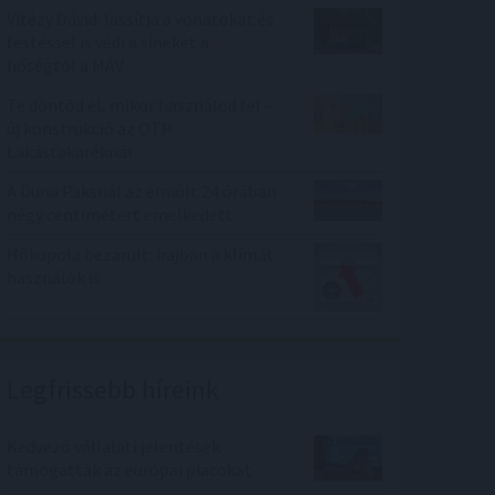
Vitézy Dávid: lassítja a vonatokat és
festéssel is védi a síneket a
hőségtől a MÁV
Te döntöd el, mikor használod fel –
új konstrukció az OTP
Lakástakaréknál
A Duna Paksnál az elmúlt 24 órában
négy centimétert emelkedett
Hőkupola bezárult: bajban a klímát
használók is
Legfrissebb híreink
Kedvező vállalati jelentések
támogatták az európai piacokat