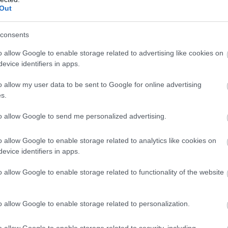
ikroszkopikus méretűek, nem maradnak a fűszálak
Out
nnal lehullanak a fűszálak közé, közvetlenül a talaj
Mivel szinte teljes egészében vízből és szerves
consents
lnak, napokon - sőt, a meleg nyári napokon órákon -
sen elbomlanak és nyomtalanul eltűnnek.
o allow Google to enable storage related to advertising like cookies on
evice identifiers in apps.
6:00
Megosztás:
TOVÁBB
o allow my user data to be sent to Google for online advertising
s.
ek a korszerű otthonok
– mutatjuk, miből
to allow Google to send me personalized advertising.
o allow Google to enable storage related to analytics like cookies on
apok energiaellátással kapcsolatos eseményei ismét
evice identifiers in apps.
ták a figyelmet arra, mennyire fontos az
konyság. A legolcsóbb energia továbbra is az,
o allow Google to enable storage related to functionality of the website
 kell felhasználni. Egy korszerűsítés azonban több
tos beruházás is lehet, amelyet a legtöbb háztartás
rőből finanszírozni.
o allow Google to enable storage related to personalization.
5:00
Megosztás:
TOVÁBB
o allow Google to enable storage related to security, including