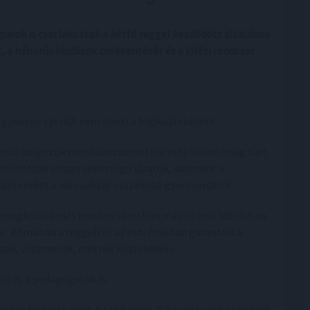
gusok is csatlakoztak a hétfő reggel kezdődött általános
 a háborús kiadások csökkentését és a jóléti rendszer
egynapos sztrájk nem érinti a légiközlekedést.
asúti dolgozók munkabeszüntetése este kilenc óráig tart.
tosítottak a nagy sebességű járatok, valamint a
ülőtereket a városokkal összekötő gyorsvonatok.
ömegközlekedés minden városban más és más idősávban
 le. Rómában a reggeli és az esti órákban garantált a
zok, villamosok, metrók közlekedése.
ók és a pedagógusok is.
ülés hirdette meg. A több mint 250 ezer tagot számláló