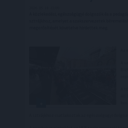
2026. 05. 18. 22:00
A közlekedési, egészségügyi dolgozók és a pedagó
sztrájkhoz, amelyet a szakszervezetek béremelést,
megerősítését követelve hirdettek meg.
Az 
A v
Biz
rep
A t
áll
bus
A sztrájkhoz csatlakoztak az egészségügyi dolgoz
A munkabeszüntetést az USB szakszervezeti tömör