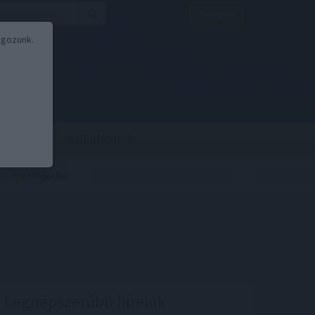
Belépés
lgozunk.
BOR
BIRS
Kalkulátorok
Legnépszerűbb híreink