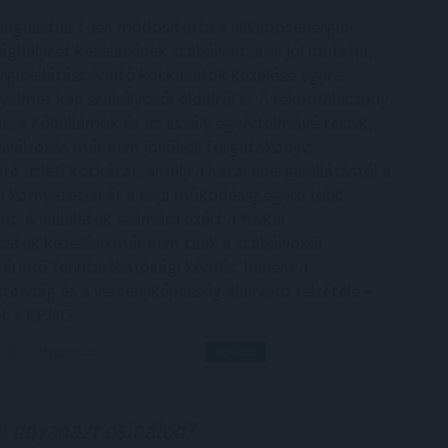
ugusztus 1-jén módosította a villamosenergia-
sághelyzet kezelésének szabályait, ami jól mutatja,
rgiaellátást érintő kockázatok kezelése egyre
yelmet kap szabályozói oldalról is. A rekordalacsony
ás, a hőhullámok és az aszály egyértelművé teszik,
aváltozás már nem jövőbeli forgatókönyv:
tó üzleti kockázat, amely a hazai energiaellátástól a
i környezeten át a napi működésig egyre több
int. A vállalatok számára ezért a fizikai
atok kezelése már nem csak a szabályozói
 érintő fenntarthatósági kérdés, hanem a
onság és a versenyképesség alapvető feltétele –
et a KPMG.
3:00
Megosztás:
TOVÁBB
 ugyanazt csinálod?