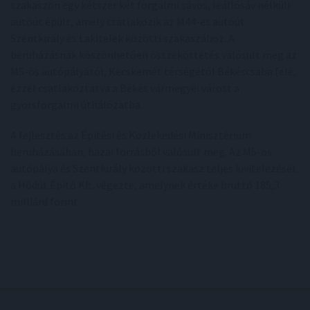
szakaszon egy kétszer két forgalmi sávos, leállósáv nélküli
autóút épült, amely csatlakozik az M44-es autóút
Szentkirály és Lakitelek közötti szakaszához. A
beruházásnak köszönhetően összeköttetés valósult meg az
M5-ös autópályától, Kecskemét térségétől Békéscsaba felé,
ezzel csatlakoztatva a Békés vármegyei várost a
gyorsforgalmi úthálózatba.
A fejlesztés az Építési és Közlekedési Minisztérium
beruházásában, hazai forrásból valósult meg. Az M5-ös
autópálya és Szentkirály közötti szakasz teljes kivitelezését
a Hódút Építő Kft. végezte, amelynek értéke bruttó 185,3
milliárd forint.