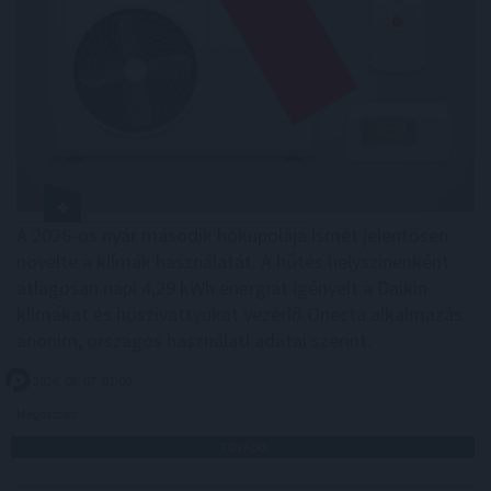
A 2026-os nyár második hőkupolája ismét jelentősen
növelte a klímák használatát. A hűtés helyszínenként
átlagosan napi 4,29 kWh energiát igényelt a Daikin
klímákat és hőszivattyúkat vezérlő Onecta alkalmazás
anonim, országos használati adatai szerint.
2026. 08. 07. 01:00
Megosztás:
TOVÁBB