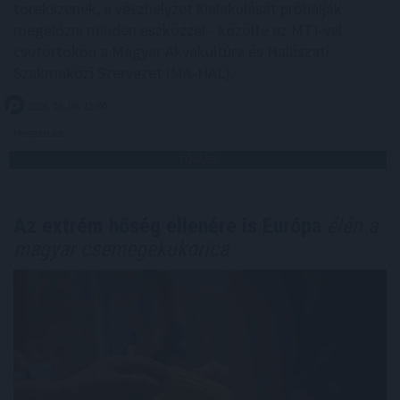
törekszenek, a vészhelyzet kialakulását próbálják
megelőzni minden eszközzel - közölte az MTI-vel
csütörtökön a Magyar Akvakultúra és Halászati
Szakmaközi Szervezet (MA-HAL).
2026. 08. 06. 21:00
Megosztás:
TOVÁBB
Az extrém hőség ellenére is Európa
élén a
magyar csemegekukorica