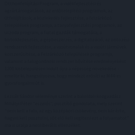
Otthonfelújítási Program, a vidékfejlesztési és
agrártámogatások, az erdőtelepítési programok, az
útfelújítások, a közlekedés fejlesztése, a felzárkózó
települések programja, a tanyafejlesztési programok, az
uszoda program, a fiatal gazdák támogatása, a
birtokfejlesztés, a gépbeszerzés, a digitalizáció, az öntözési
rendszerek fejlesztése, a vasútvonalak és a vasúti járművek
korszerűsítése, a Felzárkózó települések programja,
valamint a falugondnoki rendszer bővítése eredményeként
1200 kistelepülésen indult újra a népesség növekedése -
emelte ki, hangsúlyozva, hogy mindezt erősíti az M44-es
gyorsforgalmi út is.
Lezsák Sándor véleménye szerint a baloldali közgazdász
Mihályi Péter "eszelős", pusztító gondolata, mely szerint
"nem kell a falu, az egy középkori csökevény, nem kár érte,
hagyni kell pusztulni, sőt elő kell segíteni ezt a folyamatot"
ma is uralja a neoliberális ellenzéket.