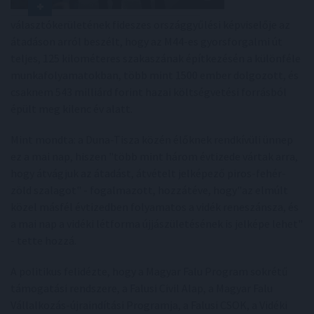
választókerületének fideszes országgyűlési képviselője az
átadáson arról beszélt, hogy az M44-es gyorsforgalmi út
teljes, 125 kilométeres szakaszának építkezésén a különféle
munkafolyamatokban, több mint 1500 ember dolgozott, és
csaknem 543 milliárd forint hazai költségvetési forrásból
épült meg kilenc év alatt.
Mint mondta: a Duna-Tisza közén élőknek rendkívüli ünnep
ez a mai nap, hiszen "több mint három évtizede vártak arra,
hogy átvágjuk az átadást, átvételt jelképező piros-fehér-
zöld szalagot" - fogalmazott, hozzátéve, hogy"az elmúlt
közel másfél évtizedben folyamatos a vidék reneszánsza, és
a mai nap a vidéki létforma újjászületésének is jelképe lehet"
- tette hozzá.
A politikus felidézte, hogy a Magyar Falu Program sokrétű
támogatási rendszere, a Falusi Civil Alap, a Magyar Falu
Vállalkozás-újraindítási Programja, a Falusi CSOK, a Vidéki