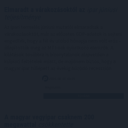
Elmaradt a várakozásoktól az
ipar júniusi
teljesítménye
Az ipari termelés júniusi mutatói elmaradtak a
várakozásoktót, már az előzetes GDP-adatok is sejteni
engedték, hogy a fél év utolsó hónapja nem volt erős -
állapították meg az MTI-nek nyilatkozó elemzők. A
kilátások továbbra is bizonytalanok alapvetően a
külpiaci feltételek miatt, de majdnem biztos, hogy a
magyar ipar túllépett az évekig húzódó recesszión.
2026. 08. 07. 00:05
Megosztás:
TOVÁBB
A magyar vegyipar csaknem 200
megawattal
csökkentette