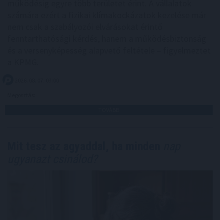
működésig egyre több területet érint. A vállalatok
számára ezért a fizikai klímakockázatok kezelése már
nem csak a szabályozói elvárásokat érintő
fenntarthatósági kérdés, hanem a működésbiztonság
és a versenyképesség alapvető feltétele – figyelmeztet
a KPMG.
2026. 08. 07. 03:00
Megosztás:
TOVÁBB
Mit tesz az agyaddal, ha minden
nap
ugyanazt csinálod?