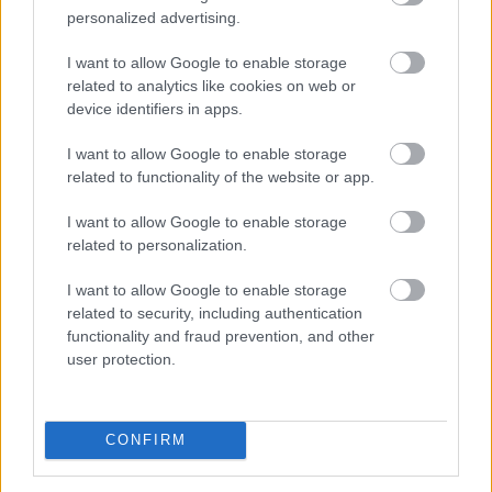
personalized advertising.
I want to allow Google to enable storage
related to analytics like cookies on web or
device identifiers in apps.
I want to allow Google to enable storage
Az elmúlt napok energiaellátással kapcsolatos
related to functionality of the website or app.
eseményei ismét ráirányították a figyelmet arra,
I want to allow Google to enable storage
mennyire fontos az energiahatékonyság. A legolcsóbb
related to personalization.
energia továbbra is az, amelyet nem kell felhasználni.
Egy korszerűsítés azonban több millió forintos
I want to allow Google to enable storage
beruházás is lehet, amelyet a legtöbb háztartás nem
related to security, including authentication
tud önerőből finanszírozni.
functionality and fraud prevention, and other
user protection.
2026. 08. 07. 05:00
Megosztás:
TOVÁBB
CONFIRM