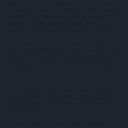
A politikus rámutatott: a magyar kormány azonban nem
akar "szellemfalvakat". Az Országgyűlés kétharmada szerint
igenis kell a vonzó létformát biztosító falu, mert a
legkisebb településnek is vannak értékei, értékes közössége,
van múltja, jelene és jövője - fogalmazott Lezsák Sándor.
A helyszínen kiosztott sajtóanyag szerint az M44-es
gyorsforgalmi út építési munkálatai 2016-ban kezdődtek,
majd az első, a Tiszakürt és Kondoros közötti 61 kilométer
hosszú szakasz 2019-ben, míg a Kondoros és Békéscsaba
közötti 17,6 kilométeres szakasz egy évvel később épült
meg.
Az új tiszaugi Tisza-hidat is magába foglaló Lakitelek és
Tiszakürt közötti 10 kilométeres út 2021-ben, 2024-ben
pedig a Szentkirály és Lakitelek közötti 4,6 kilométer hosszú
szakasz készült el.
Az M5-ös autópálya és Szentkirály közötti legújabb