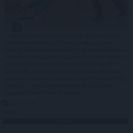
A felsőoktatási ponthatárok kihirdetése utáni hetek
jelentik az albérletpiaci főszezont, ekkor egyszerre
jelennek meg nagyobb számban a lakást kereső diákok,
miközben a tulajdonosok egy része is erre az időszakra
időzíti kiadó ingatlanának meghirdetését. Az idei
szezon első tíz napjának adatai alapján az idei roham
egyelőre országosan visszafogottabb mint tavaly vagy
tavalyelőtt. Igaz, vannak kivételes városok, ahol
nagyobb lendülettel indult a szezon.
2026. 08. 07. 08:00
Megosztás:
TOVÁBB