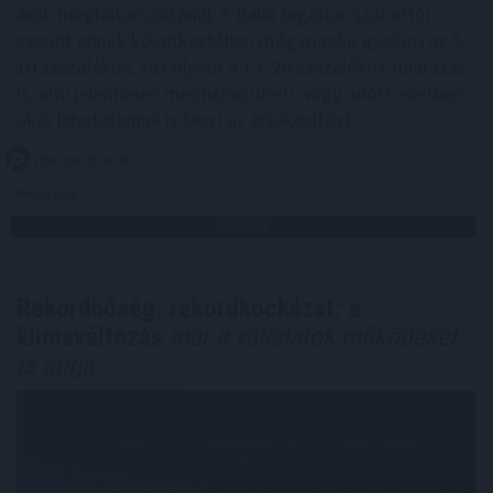
árak meghatározásánál. A Balla Ingatlan szakértői
szerint ennek következtében még mindig gyakori az 5–
10 százalékos, sőt olykor a 15–20 százalékos túlárazás
is, ami jelentősen megnehezítheti, vagy adott esetben
akár lehetetlenné is teszi az értékesítést.
2026. 08. 07. 04:00
Megosztás:
TOVÁBB
Rekordhőség, rekordkockázat: a
klímaváltozás
már a vállalatok működését
is átírja