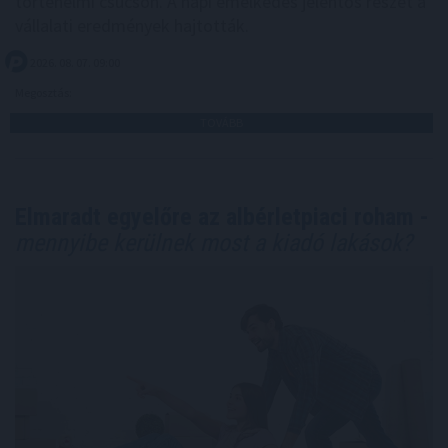
történelmi csúcson. A napi emelkedés jelentős részét a
vállalati eredmények hajtották.
2026. 08. 07. 09:00
Megosztás:
TOVÁBB
Elmaradt egyelőre az albérletpiaci roham -
mennyibe kerülnek most a kiadó lakások?