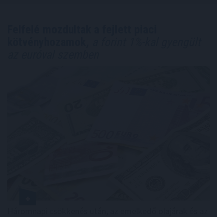
Felfelé mozdultak a fejlett piaci
kötvényhozamok,
a forint 1%-kal gyengült
az euróval szemben
Háromnapi csökkenés után, az emelkedő olajárak és az