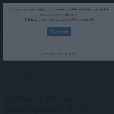
Hiteles, valós és megbízható híreket szállítunk Neked, melyekkel
nagyon sokat dolgozunk.
Kaphatunk cserébe egy LÁJK-ot? Köszönjük!
Lájkolom
Menü
Köszönöm, már like-oltam
Kezdőoldal
//
Hírek
// Átadták az M44-es gyorsforgalmi út M5-ös
autópálya és Szentkirály közötti szakaszát
Átadták az M44-es
gyorsforgalmi út M5-ös