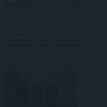
autópálya
és Szentkirály
közötti szakaszát
2025. 04. 15. 20:00
Átadták az M44-es gyorsforgalmi útnak az M5-ös autópályát
és Szentkirályt összekötő több mint 30 kilométer hosszú új
szakaszát, amelynek köszönhetően Kecskeméttől immár
Békéscsabáig kétszer kétsávon közlekedhetnek az autósok.
Lezsák
Sándor, az
Országgyűlés
alelnöke,
Bács-Kiskun
vármegye 4.
számú