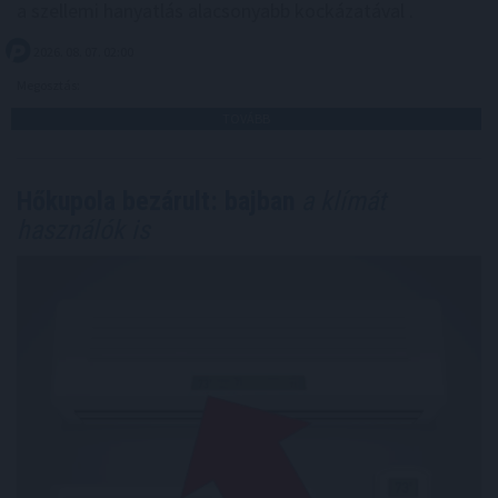
a szellemi hanyatlás alacsonyabb kockázatával .
2026. 08. 07. 02:00
Megosztás:
TOVÁBB
Hőkupola bezárult: bajban
a klímát
használók is