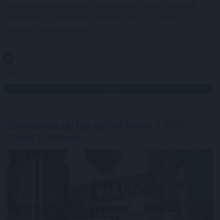
amerikai munkaerőpiac stabilitását mutató adatok
hatására az amerikai tízéves hozam újra felfelé
mozdult csütörtökön.
2026. 08. 07. 11:00
Megosztás:
TOVÁBB
Mínuszban zártak csütörtökön
a Wall
Street-i indexek