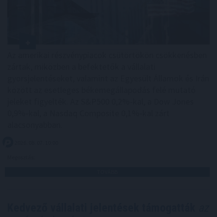
Az amerikai részvénypiacok csütörtökön csökkenésben
zártak, miközben a befektetők a vállalati
gyorsjelentéseket, valamint az Egyesült Államok és Irán
között az esetleges békemegállapodás felé mutató
jeleket figyelték. Az S&P500 0,2%-kal, a Dow Jones
0,9%-kal, a Nasdaq Composite 0,1%-kal zárt
alacsonyabban.
2026. 08. 07. 10:00
Megosztás:
TOVÁBB
Kedvező vállalati jelentések támogatták
az