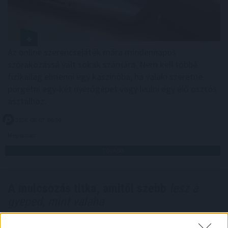
Az online szerencsejáték mára mindennapos
szórakozássá vált sokak számára. Nem kell többé
fizikailag elmenni egy kaszinóba, ha valaki szeretne
pörgetni egy-két nyerőgépet vagy leülni egy élő osztós
asztalhoz.
2026. 08. 07. 06:59
Megosztás:
TOVÁBB
A mulcsozás titka, amitől szebb
lesz a
gyeped, mint valaha