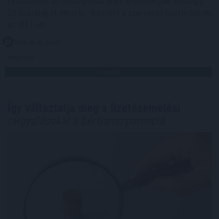
csökkentés az országosan elért eredmények mintegy
25 százalékát teszi ki - közölte a szervezet csütörtökön
az MTI-vel.
2026. 08. 06. 23:00
Megosztás:
TOVÁBB
Így változtatja meg a fizetésemelési
tárgyalásokat a bértranszparencia