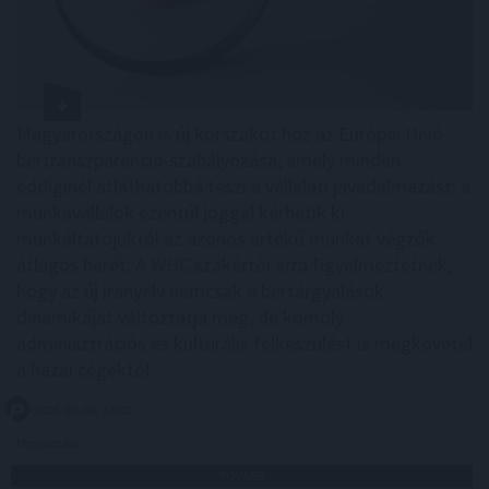
Magyarországon is új korszakot hoz az Európai Unió
bértranszparencia-szabályozása, amely minden
eddiginél átláthatóbbá teszi a vállalati javadalmazást: a
munkavállalók ezentúl joggal kérhetik ki
munkáltatójuktól az azonos értékű munkát végzők
átlagos bérét. A WHC szakértői arra figyelmeztetnek,
hogy az új irányelv nemcsak a bértárgyalások
dinamikáját változtatja meg, de komoly
adminisztrációs és kulturális felkészülést is megkövetel
a hazai cégektől.
2026. 08. 06. 22:00
Megosztás:
TOVÁBB