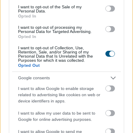
egészében vízből és szerves anyagból állnak, napokon -
consent section.
I want to opt-out of the Sale of my
sőt, a meleg nyári napokon órákon - belül teljesen
Personal Data.
Opted In
elbomlanak és nyomtalanul eltűnnek.
I want to opt-out of processing my
2026. 08. 07. 06:00
Personal Data for Targeted Advertising.
Opted In
Megosztás:
TOVÁBB
I want to opt-out of Collection, Use,
Retention, Sale, and/or Sharing of my
Personal Data that Is Unrelated with the
Purposes for which it was collected.
Opted Out
Energiaválság idején felértékelődnek a
korszerű otthonok
– mutatjuk, miből
Google consents
finanszírozható a felújítás
I want to allow Google to enable storage
related to advertising like cookies on web or
device identifiers in apps.
I want to allow my user data to be sent to
Google for online advertising purposes.
I want to allow Google to send me