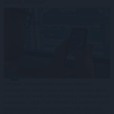
európai piacokat
Mérsékelt elmozdulásokat mutatva többnyire
emelkedtek a vezető nyugat-európai részvényindexek.
A Stoxx600 0,2%-kal, a DAX 0,1%-kal, a CAC40 0,4%-kal
emelkedett, míg az FTSE 100 0,2%-kal csökkent. Ezzel
a páneurópai index sorozatban harmadik napon zárt