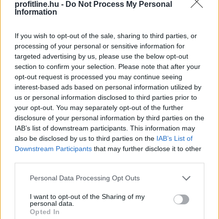
profitline.hu -
Do Not Process My Personal
Information
If you wish to opt-out of the sale, sharing to third parties, or
processing of your personal or sensitive information for
targeted advertising by us, please use the below opt-out
section to confirm your selection. Please note that after your
opt-out request is processed you may continue seeing
interest-based ads based on personal information utilized by
us or personal information disclosed to third parties prior to
your opt-out. You may separately opt-out of the further
disclosure of your personal information by third parties on the
IAB’s list of downstream participants. This information may
A robotfűnyíró mikro-nyírása: A robot nem hetente
also be disclosed by us to third parties on the
IAB’s List of
egyszer nyírja le a pázsitot, hanem naponta vagy
Downstream Participants
that may further disclose it to other
kétnaponta végighalad a gyep egészén. Nem
third parties.
centimétereket vág, hanem csupán 1-2 millimétert
Please note that this website/app uses one or more Google
csippent le a fűszálak végéből. Mivel a levágott
Personal Data Processing Opt Outs
services and may gather and store information including but
darabkák mikroszkopikus méretűek, nem maradnak a
not limited to your visit or usage behaviour. You may click to
I want to opt-out of the Sharing of my
fűszálak tetején. Azonnal lehullanak a fűszálak közé,
personal data.
grant or deny consent to Google and its third-party tags to
Opted In
közvetlenül a talaj felszínére. Mivel szinte teljes
use your data for below specified purposes in below Google