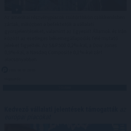
Az amerikai részvénypiacok csütörtökön csökkenésben
zártak, miközben a befektetők a vállalati
gyorsjelentéseket, valamint az Egyesült Államok és Irán
között az esetleges békemegállapodás felé mutató
jeleket figyelték. Az S&P500 0,2%-kal, a Dow Jones
0,9%-kal, a Nasdaq Composite 0,1%-kal zárt
alacsonyabban.
2026. 08. 07. 10:00
Megosztás:
TOVÁBB
Kedvező vállalati jelentések támogatták
az
európai piacokat