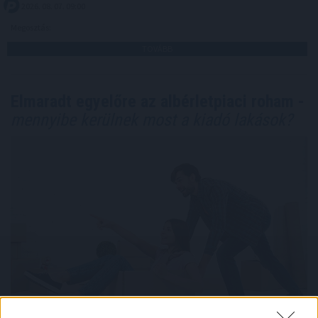
2026. 08. 07. 09:00
Megosztás:
TOVÁBB
Elmaradt egyelőre az albérletpiaci roham -
mennyibe kerülnek most a kiadó lakások?