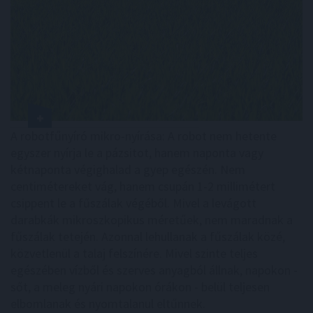
A robotfűnyíró mikro-nyírása: A robot nem hetente
egyszer nyírja le a pázsitot, hanem naponta vagy
kétnaponta végighalad a gyep egészén. Nem
centimétereket vág, hanem csupán 1-2 millimétert
csippent le a fűszálak végéből. Mivel a levágott
darabkák mikroszkopikus méretűek, nem maradnak a
fűszálak tetején. Azonnal lehullanak a fűszálak közé,
közvetlenül a talaj felszínére. Mivel szinte teljes
egészében vízből és szerves anyagból állnak, napokon -
sőt, a meleg nyári napokon órákon - belül teljesen
elbomlanak és nyomtalanul eltűnnek.