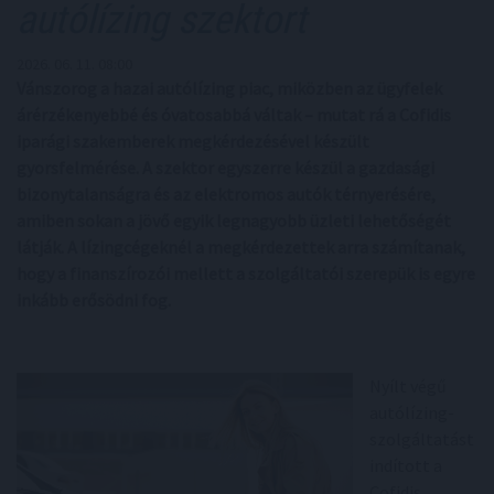
autólízing szektort
2026. 06. 11. 08:00
Vánszorog a hazai autólízing piac, miközben az ügyfelek
árérzékenyebbé és óvatosabbá váltak – mutat rá a Cofidis
iparági szakemberek megkérdezésével készült
gyorsfelmérése. A szektor egyszerre készül a gazdasági
bizonytalanságra és az elektromos autók térnyerésére,
amiben sokan a jövő egyik legnagyobb üzleti lehetőségét
látják. A lízingcégeknél a megkérdezettek arra számítanak,
hogy a finanszírozói mellett a szolgáltatói szerepük is egyre
inkább erősödni fog.
Nyílt végű
autólízing-
szolgáltatást
indított a
Cofidis,