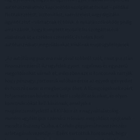
autóhasználathoz kapcsolódó szolgáltatásokat – például
flottakezelést, biztosítást, szervizelést vagy digitális
ügyintézést – várhatnak el tőlük. A nyilatkozók ötöde pedig
arra számít, hogy komplett mobilitási szolgáltatóvá
alakulnak át a szektor szereplői, és teljes körű
autóhasználati megoldásokat kínálnak majd ügyfeleiknek
„Az autólízing piac ma már jóval többről szól, mint pusztán
finanszírozásról. Az ügyfelek gyors, rugalmas és egyszerű
megoldásokat várnak el, miközben azt is fontosnak tartják,
hogy pénzügyi partnerük valóban értse az egyedi igényeiket
és hosszú távon is megbecsülje őket. A lízingcégeknek ezért
folyamatosan bővíteniük kell szolgáltatásaikat, és olyan
konstrukciókat kell kínálniuk, amelyek a
magánszemélyektől a KKV-kon át a nagyvállalatokig
minden ügyféltípus számára releváns megoldást nyújtanak –
mondta Buzássy Csaba, a Cofidis gépjárműfinanszírozási
üzletágának vezetője. – Ezért tartottuk fontosnak, hogy