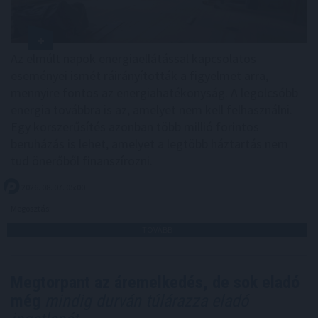
Az elmúlt napok energiaellátással kapcsolatos
eseményei ismét ráirányították a figyelmet arra,
mennyire fontos az energiahatékonyság. A legolcsóbb
energia továbbra is az, amelyet nem kell felhasználni.
Egy korszerűsítés azonban több millió forintos
beruházás is lehet, amelyet a legtöbb háztartás nem
tud önerőből finanszírozni.
2026. 08. 07. 05:00
Megosztás:
TOVÁBB
Megtorpant az áremelkedés, de sok eladó
még
mindig durván túlárazza eladó