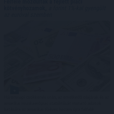
Felfelé mozdultak a fejlett piaci
kötvényhozamok,
a forint 1%-kal gyengült
az euróval szemben
Háromnapi csökkenés után, az emelkedő olajárak és az
amerikai munkaerőpiac stabilitását mutató adatok
hatására az amerikai tízéves hozam újra felfelé