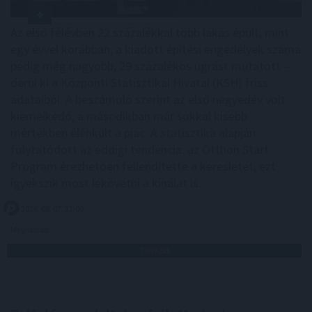
Az első félévben 22 százalékkal több lakás épült, mint
egy évvel korábban, a kiadott építési engedélyek száma
pedig még nagyobb, 29 százalékos ugrást mutatott –
derül ki a Központi Statisztikai Hivatal (KSH) friss
adataiból. A beszámoló szerint az első negyedév volt
kiemelkedő, a másodikban már sokkal kisebb
mértékben élénkült a piac. A statisztika alapján
folytatódott az eddigi tendencia: az Otthon Start
Program érezhetően fellendítette a keresletet, ezt
igyekszik most lekövetni a kínálat is.
2026. 08. 07. 12:00
Megosztás:
TOVÁBB