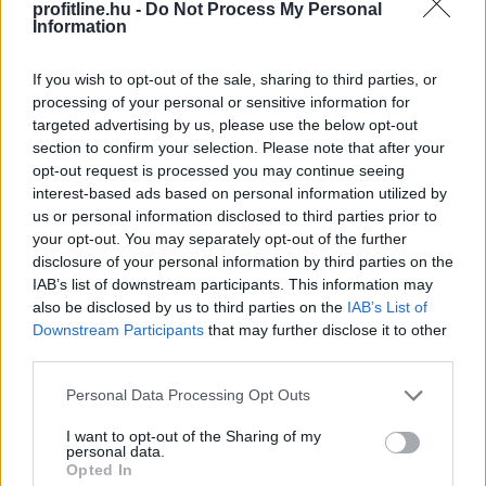
profitline.hu -
Do Not Process My Personal
Information
A felsőoktatási ponthatárok kihirdetése utáni hetek
jelentik az albérletpiaci főszezont, ekkor egyszerre
If you wish to opt-out of the sale, sharing to third parties, or
jelennek meg nagyobb számban a lakást kereső diákok,
processing of your personal or sensitive information for
miközben a tulajdonosok egy része is erre az időszakra
targeted advertising by us, please use the below opt-out
section to confirm your selection. Please note that after your
időzíti kiadó ingatlanának meghirdetését. Az idei
opt-out request is processed you may continue seeing
szezon első tíz napjának adatai alapján az idei roham
interest-based ads based on personal information utilized by
egyelőre országosan visszafogottabb mint tavaly vagy
us or personal information disclosed to third parties prior to
tavalyelőtt. Igaz, vannak kivételes városok, ahol
your opt-out. You may separately opt-out of the further
nagyobb lendülettel indult a szezon.
disclosure of your personal information by third parties on the
IAB’s list of downstream participants. This information may
2026. 08. 07. 08:00
also be disclosed by us to third parties on the
IAB’s List of
Downstream Participants
that may further disclose it to other
Megosztás:
third parties.
TOVÁBB
Please note that this website/app uses one or more Google
Personal Data Processing Opt Outs
services and may gather and store information including but
not limited to your visit or usage behaviour. You may click to
I want to opt-out of the Sharing of my
Felhívás a magyar kkv-szektor
personal data.
grant or deny consent to Google and its third-party tags to
összefogására
az energiakrízis kezelésére
Opted In
use your data for below specified purposes in below Google