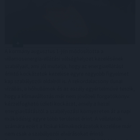
A kormány augusztus 1-jén módosította a
villamosenergia-ellátási válsághelyzet kezelésének
szabályait, ami jól mutatja, hogy az energiaellátást
érintő kockázatok kezelése egyre nagyobb figyelmet
kap szabályozói oldalról is. A rekordalacsony dunai
vízállás, a hőhullámok és az aszály egyértelművé teszik,
hogy a klímaváltozás már nem jövőbeli forgatókönyv:
kézzelfogható üzleti kockázat, amely a hazai
energiaellátástól a szabályozási környezeten át a napi
működésig egyre több területet érint. A vállalatok
számára ezért a fizikai klímakockázatok kezelése már
nem csak a szabályozói elvárásokat érintő