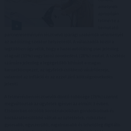
amelynek
apropóján
felmérte a
bemutató
partnereseményén résztvevő iparági szakértők véleményét
az autólízing szektor helyzetéről. A válaszadók közül a
legtöbben úgy vélik, hogy a hazai autólízing piac jelenleg
stagnál (31%) vagy lassú növekedést (28%) mutat. A szektor
számára jelenleg a legégetőbb kihívást a magas
kamatkörnyezet, az ügyfelek csökkenő vásárlóereje,
valamint az infláció és az ezzel járó költségnövekedés
jelenti.
A felmérésben résztvevők döntő többsége (76%) szerint
megváltoztak az ügyfelek igényei az elmúlt 3 évben.
Elsősorban olcsóbb konstrukciókban gondolkodnak és
kockázatkerülőbbé váltak az üzletfelek, miközben
gyorsabb, egyszerűbb, rugalmasabb és lehetőleg digitális