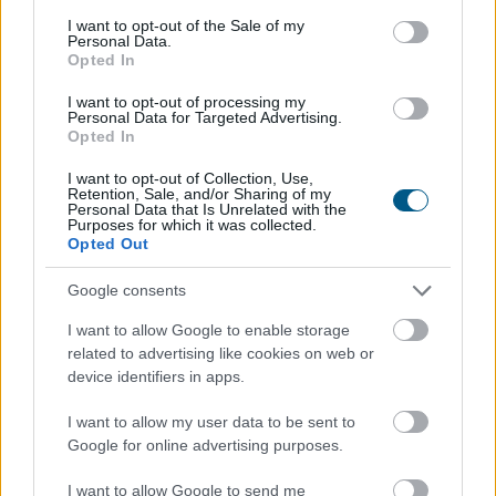
consent section.
I want to opt-out of the Sale of my
Personal Data.
Opted In
I want to opt-out of processing my
Personal Data for Targeted Advertising.
Opted In
I want to opt-out of Collection, Use,
Retention, Sale, and/or Sharing of my
Personal Data that Is Unrelated with the
Purposes for which it was collected.
Opted Out
Google consents
I want to allow Google to enable storage
Elindult a Magyar Energiamentő Vállalkozások
related to advertising like cookies on web or
Közössége (MEVA), amelynek célja, hogy a hazai KKV-k
device identifiers in apps.
is aktív szereplőivé válhassanak az energiakrízis
kezelésének.
I want to allow my user data to be sent to
Google for online advertising purposes.
I want to allow Google to send me
2026. 08. 07. 07:00