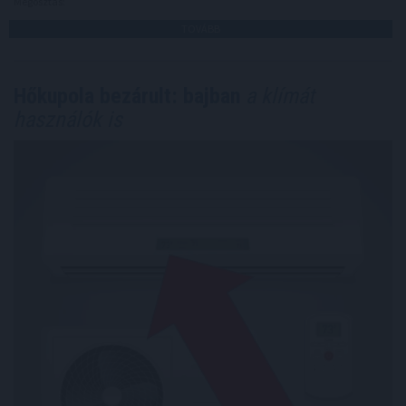
Megosztás:
TOVÁBB
Hőkupola bezárult: bajban
a klímát
használók is