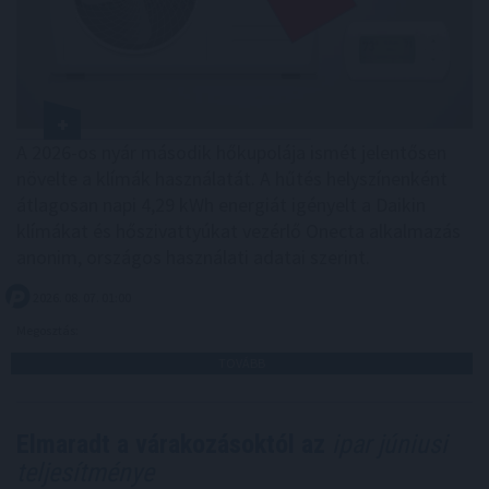
A 2026-os nyár második hőkupolája ismét jelentősen
növelte a klímák használatát. A hűtés helyszínenként
átlagosan napi 4,29 kWh energiát igényelt a Daikin
klímákat és hőszivattyúkat vezérlő Onecta alkalmazás
anonim, országos használati adatai szerint.
2026. 08. 07. 01:00
Megosztás:
TOVÁBB
Elmaradt a várakozásoktól az
ipar júniusi
teljesítménye