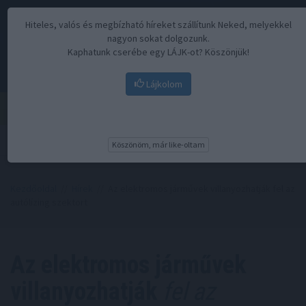
Hiteles, valós és megbízható híreket szállítunk Neked, melyekkel
nagyon sokat dolgozunk.
Kaphatunk cserébe egy LÁJK-ot? Köszönjük!
Lájkolom
Menü
Köszönöm, már like-oltam
Kezdőoldal
//
Hírek
// Az elektromos járművek villanyozhatják fel az
autólízing szektort
Az elektromos járművek
villanyozhatják
fel az