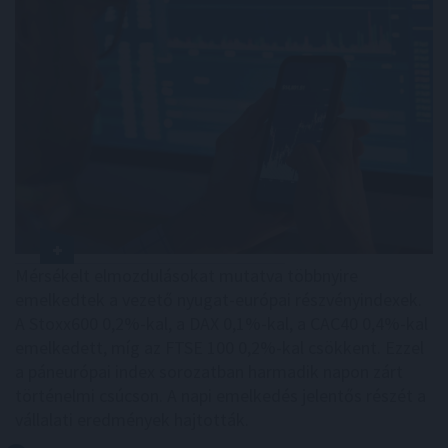
Mérsékelt elmozdulásokat mutatva többnyire
emelkedtek a vezető nyugat-európai részvényindexek.
A Stoxx600 0,2%-kal, a DAX 0,1%-kal, a CAC40 0,4%-kal
emelkedett, míg az FTSE 100 0,2%-kal csökkent. Ezzel
a páneurópai index sorozatban harmadik napon zárt
történelmi csúcson. A napi emelkedés jelentős részét a
vállalati eredmények hajtották.