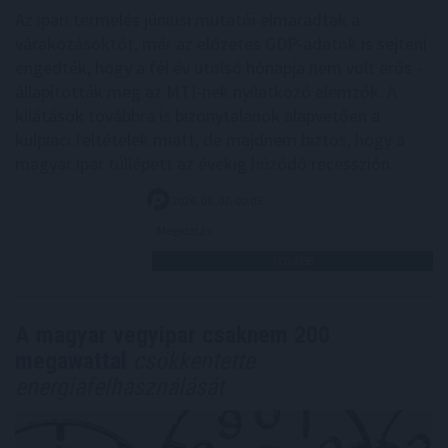
Az ipari termelés júniusi mutatói elmaradtak a
várakozásoktót, már az előzetes GDP-adatok is sejteni
engedték, hogy a fél év utolsó hónapja nem volt erős -
állapították meg az MTI-nek nyilatkozó elemzők. A
kilátások továbbra is bizonytalanok alapvetően a
külpiaci feltételek miatt, de majdnem biztos, hogy a
magyar ipar túllépett az évekig húzódó recesszión.
2026. 08. 07. 00:05
Megosztás:
TOVÁBB
A magyar vegyipar csaknem 200
megawattal
csökkentette
energiafelhasználását