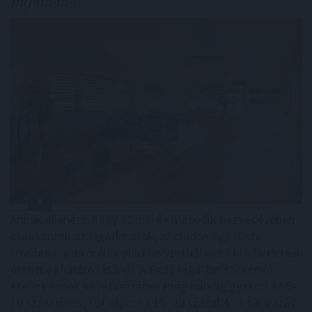
ingatlanát
Annak ellenére, hogy az idei év második negyedévében
csökkentek az ingatlanárak, az eladók egy része
továbbra is a korábbi piaci helyzetből indul ki a hirdetési
árak meghatározásánál. A Balla Ingatlan szakértői
szerint ennek következtében még mindig gyakori az 5–
10 százalékos, sőt olykor a 15–20 százalékos túlárazás