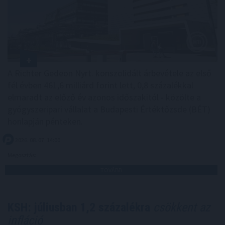
A Richter Gedeon Nyrt. konszolidált árbevétele az első
fél évben 461,6 milliárd forint lett, 0,8 százalékkal
elmaradt az előző év azonos időszakitól - közölte a
gyógyszeripari vállalat a Budapesti Értéktőzsde (BÉT)
honlapján pénteken.
2026. 08. 07. 14:00
Megosztás:
TOVÁBB
KSH: júliusban 1,2 százalékra
csökkent az
infláció