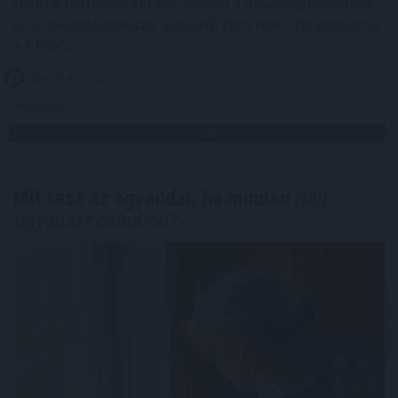
fenntarthatósági kérdés, hanem a működésbiztonság
és a versenyképesség alapvető feltétele – figyelmeztet
a KPMG.
2026. 08. 07. 03:00
Megosztás:
TOVÁBB
Mit tesz az agyaddal, ha minden
nap
ugyanazt csinálod?