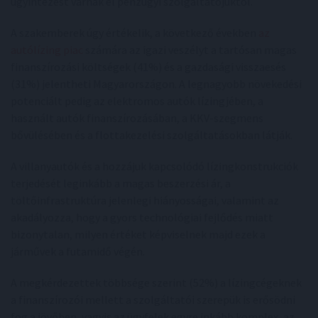
ügyintézést várnak el pénzügyi szolgáltatójuktól.
A szakemberek úgy értékelik, a következő években
az
autólízing piac
számára az igazi veszélyt a tartósan magas
finanszírozási költségek (41%) és a gazdasági visszaesés
(31%) jelentheti Magyarországon. A legnagyobb növekedési
potenciált pedig az elektromos autók lízingjében, a
használt autók finanszírozásában, a KKV-szegmens
bővülésében és a flottakezelési szolgáltatásokban látják.
A villanyautók és a hozzájuk kapcsolódó lízingkonstrukciók
terjedését leginkább a magas beszerzési ár, a
töltőinfrastruktúra jelenlegi hiányosságai, valamint az
akadályozza, hogy a gyors technológiai fejlődés miatt
bizonytalan, milyen értéket képviselnek majd ezek a
járművek a futamidő végén.
A megkérdezettek többsége szerint (52%) a lízingcégeknek
a finanszírozói mellett a szolgáltatói szerepük is erősödni
fog a jövőben, vagyis az ügyfelek egyre inkább komplex, az