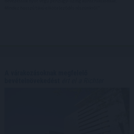
bevezessük nyílt végű pénzügyi lízing konstrukciónkat.
Mindez hosszú távú elköteleződés részünkről.”
A várakozásoknak megfelelő
bevételnövekedést
ért el a Richter