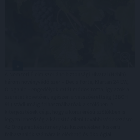
A Nemzeti Élelmiszerlánc-biztonsági Hivatal (Nébih)
három növényvédő szer – Decis Forte, Klartan 24 EW,
Oroganic – engedélyokiratát módosította, így azok a
szüretet követően, egészen a vesszőérettség (BBCH
91) stádiumáig felhasználhatóak a szőlőben. A
kiterjesztések célja, hogy a korai érésű szőlőkben is
legyen lehetőség a károsító elleni további védekezésre.
Az Oroganic készítmény kis kiszerelésben kiskerti
felhasználók számára is elérhető és ökológiai