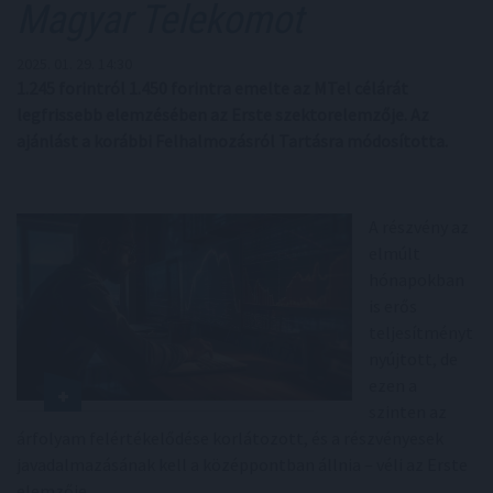
Magyar Telekomot
2025. 01. 29. 14:30
1.245 forintról 1.450 forintra emelte az MTel célárát
legfrissebb elemzésében az Erste szektorelemzője. Az
ajánlást a korábbi Felhalmozásról Tartásra módosította.
A részvény az
elmúlt
hónapokban
is erős
teljesítményt
nyújtott, de
ezen a
szinten az
árfolyam felértékelődése korlátozott, és a részvényesek
javadalmazásának kell a középpontban állnia – véli az Erste
elemzője.