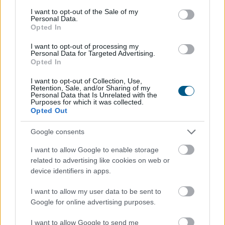
consent section.
I want to opt-out of the Sale of my
Personal Data.
Opted In
I want to opt-out of processing my
Personal Data for Targeted Advertising.
Opted In
I want to opt-out of Collection, Use,
A szívügyének nevezte a fizikai és a digitális
Retention, Sale, and/or Sharing of my
Personal Data that Is Unrelated with the
akadálymentesítést a szociális és családügyi miniszter
Purposes for which it was collected.
vasárnap a Facebook-oldalán, miután Békés vármegyei
Opted Out
látássérült sorstársainak mutatta meg a
Google consents
minisztériumot Éliás Eszter esélyegyenlőségi és
akadálymentesítési államtitkárral és Galambos
I want to allow Google to enable storage
Katalinnal, a fogyatékossággal élő emberek egyenlő
related to advertising like cookies on web or
esélyű hozzáféréséért felelős helyettes államtitkárral.
device identifiers in apps.
2026. 08. 09. 21:00
I want to allow my user data to be sent to
Google for online advertising purposes.
Megosztás:
TOVÁBB
I want to allow Google to send me