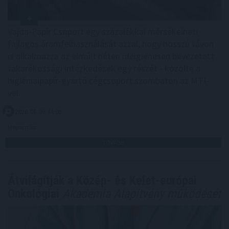
Vajda-Papír Csoport egy százalékkal mérsékelheti
fajlagos áramfelhasználását azzal, hogy hosszú távon
is alkalmazza az elmúlt héten ideiglenesen bevezetett
takarékossági intézkedések egy részét - közölte a
higiéniaipapír-gyártó cégcsoport szombaton az MTI-
vel.
2026. 08. 09. 14:00
Megosztás:
TOVÁBB
Átvilágítják a Közép- és Kelet-európai
Onkológiai
Akadémia Alapítvány működését