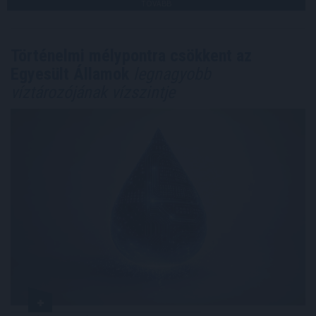
TOVÁBB
Történelmi mélypontra csökkent az
Egyesült Államok
legnagyobb
víztározójának vízszintje