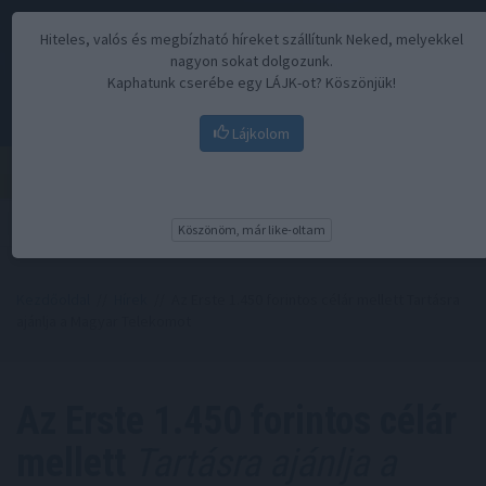
Hiteles, valós és megbízható híreket szállítunk Neked, melyekkel
nagyon sokat dolgozunk.
Kaphatunk cserébe egy LÁJK-ot? Köszönjük!
Lájkolom
Menü
Köszönöm, már like-oltam
Kezdőoldal
//
Hírek
// Az Erste 1.450 forintos célár mellett Tartásra
ajánlja a Magyar Telekomot
Az Erste 1.450 forintos célár
mellett
Tartásra ajánlja a