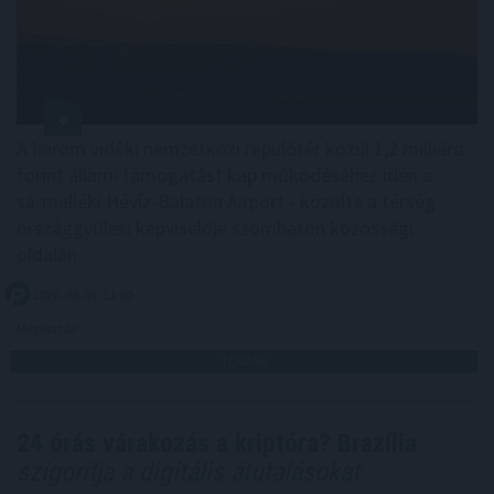
A három vidéki nemzetközi repülőtér közül 1,2 milliárd
forint állami támogatást kap működéséhez idén a
sármelléki Hévíz-Balaton Airport - közölte a térség
országgyűlési képviselője szombaton közösségi
oldalán.
2026. 08. 09. 11:00
Megosztás:
TOVÁBB
24 órás várakozás a kriptóra? Brazília
szigorítja a digitális átutalásokat