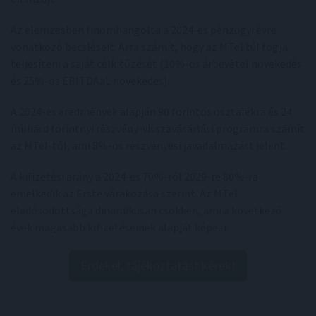
Az elemzésben finomhangolta a 2024-es pénzügyi évre
vonatkozó becsléseit. Arra számít, hogy az MTel túl fogja
teljesíteni a saját célkitűzését (10%-os árbevétel növekedés
és 25%-os EBITDAaL növekedés).
A 2024-es eredmények alapján 90 forintos osztalékra és 24
milliárd forintnyi részvény-visszavásárlási programra számít
az MTel-től, ami 8%-os részvényesi javadalmazást jelent.
A kifizetési arány a 2024-es 70%-ról 2029-re 80%-ra
emelkedik az Erste várakozása szerint. Az MTel
eladósodottsága dinamikusan csökken, ami a következő
évek magasabb kifizetéseinek alapját képezi.
Érdekel, tájékoztatást kérek!