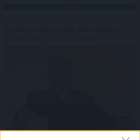
TOVÁBB
Egyetlen szám mutatja, mikor állhat
le
Michael Saylor Bitcoin-eladása