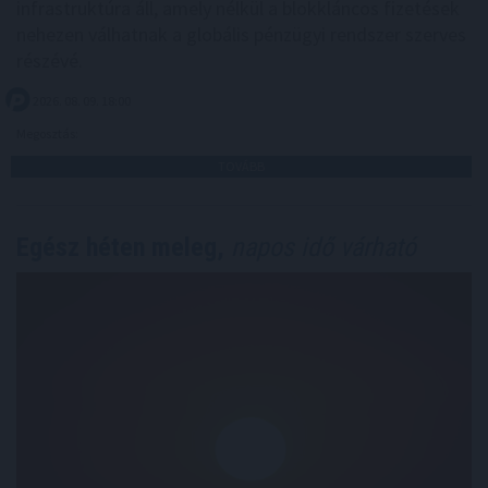
infrastruktúra áll, amely nélkül a blokkláncos fizetések
nehezen válhatnak a globális pénzügyi rendszer szerves
részévé.
2026. 08. 09. 18:00
Megosztás:
TOVÁBB
Egész héten meleg,
napos idő várható