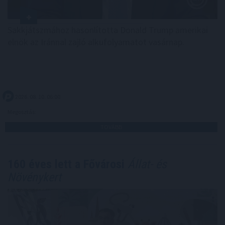
Sakkjátszmához hasonlította Donald Trump amerikai
elnök az Iránnal zajló alkufolyamatot vasárnap.
2026. 08. 10. 06:00
Megosztás:
TOVÁBB
160 éves lett a Fővárosi
Állat- és
Növénykert