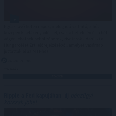
Egész jövő héten napos, meleg idő várható, a hét
közepén kisebb enyhüléssel; csak a hét elején és a hét
végén lehetnek néhol záporok, zivatarok - derül ki a
HungaroMet Zrt. előrejelzéséből, amelyet vasárnap
juttattak el az MTI-hez.
2026. 08. 09. 16:00
Megosztás:
TOVÁBB
Ripple a Fed kapujában: új
pénzügyi
korszak jöhet