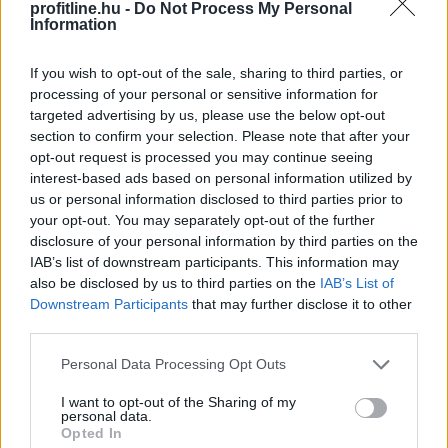
A Strategy (MSTR), Michael Saylor Bitcoin-
profitline.hu -
Do Not Process My Personal
Information
stratégiájának zászlóshajója, sokáig a „vásárolj és tarts
örökké” elvet követte. Az utóbbi időben azonban a
vállalat Bitcoin-eladásokba kezdett, elsősorban azért,
If you wish to opt-out of the sale, sharing to third parties, or
processing of your personal or sensitive information for
hogy finanszírozza egyes pénzügyi kötelezettségeit.
targeted advertising by us, please use the below opt-out
section to confirm your selection. Please note that after your
2026. 08. 09. 22:00
opt-out request is processed you may continue seeing
Megosztás:
interest-based ads based on personal information utilized by
TOVÁBB
us or personal information disclosed to third parties prior to
your opt-out. You may separately opt-out of the further
disclosure of your personal information by third parties on the
IAB’s list of downstream participants. This information may
Kátai-Németh Vilmos: az
also be disclosed by us to third parties on the
IAB’s List of
akadálymentesítés
a szívügyem
Downstream Participants
that may further disclose it to other
third parties.
Please note that this website/app uses one or more Google
Personal Data Processing Opt Outs
services and may gather and store information including but
not limited to your visit or usage behaviour. You may click to
I want to opt-out of the Sharing of my
personal data.
grant or deny consent to Google and its third-party tags to
Opted In
use your data for below specified purposes in below Google