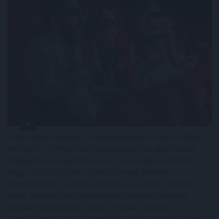
Lehetséges egyetlen, megkérdőjelezhetetlen listába
rendezni a filmtörténet legnagyszerűbb alkotásait?
Aligha, hiszen egy film értékét nemcsak a rendezés
vagy a színészi játék határozza meg, hanem az is,
milyen hatást gyakorol a nézőre. Az alábbi rangsor
ezért szükségszerűen szubjektív, összeállításánál
azonban figyelembe vettük a filmek művészi
jelentőségét, kulturális hatását, időtállóságát, valamint