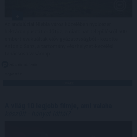
Az andalúziai Niebla város közelében nyolcezer
hektáron pusztít erdőtűz, emiatt hat településről 500
embert evakuáltak elővigyázatosságból - közölte
Antonio Sanz, a tartomány vészhelyzet-kezelési
tanácsosa vasárnap.
2026. 08. 10. 02:00
Megosztás:
TOVÁBB
A világ 10 legjobb filmje, ami valaha
készült - hányat láttál?