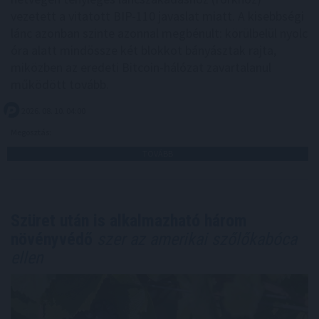
vezetett a vitatott BIP-110 javaslat miatt. A kisebbségi
lánc azonban szinte azonnal megbénult: körülbelül nyolc
óra alatt mindössze két blokkot bányásztak rajta,
miközben az eredeti Bitcoin-hálózat zavartalanul
működött tovább.
2026. 08. 10. 04:00
Megosztás:
TOVÁBB
Szüret után is alkalmazható három
növényvédő
szer az amerikai szőlőkabóca
ellen