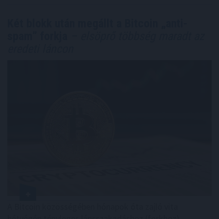
Két blokk után megállt a Bitcoin „anti-
spam” forkja
– elsöprő többség maradt az
eredeti láncon
A Bitcoin közösségében hónapok óta zajló vita
hétvégén tényleges láncszakadáshoz (forkhoz)