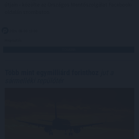
útjain - közölte az Országos Mentőszolgálat Facebook-
oldalán szombaton.
2026. 08. 09. 12:00
Megosztás:
TOVÁBB
Több mint egymilliárd forinthoz
jut a
sármelléki repülőtér