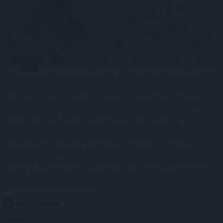
A világgazdasági folyamatokat vizsgálva a jegybank
által júniusban meghatározott, 2 százalék alatti éves
inflációs szint továbbra is reális - jelentette ki a Magyar
Nemzeti Bank (MNB) alelnöke az MNB Podcast
legutóbbi adásában. Banai Péter Benő az MNB által az
MTI-hez vasárnap eljuttatott közlemény szerint
kiemelte: a jegybank elsődleges célja az árstabilitás
elérése és fenntartása mellett konstruktív partnerként
részt venni az eurózónához történő csatlakozás
feltételeinek elérésében.
2026. 08. 09. 23:00
Megosztás: