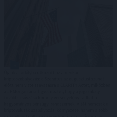
Újabb akadályba ütközött az amerikai
kriptoszabályozás: a Szenátus az augusztusi szünet
előtt nem vitte szavazásra a CLARITY Actet, miközben
a JPMorgan arra figyelmeztet, hogy a jogszabály
további csúszása komoly versenyelőnyt adhat a
hagyományos pénzügyi rendszernek. A tét nemcsak a
kriptovaluták szabályozási környezete, hanem a több
ezermilliárd dollárosra növekedő tokenizációs piac