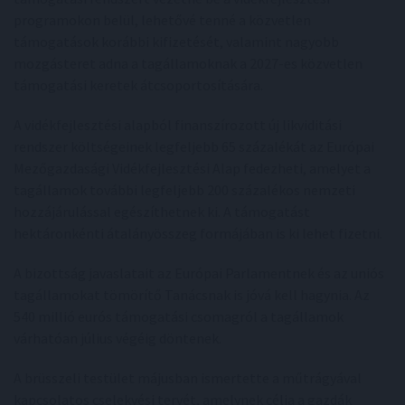
programokon belül, lehetővé tenné a közvetlen
támogatások korábbi kifizetését, valamint nagyobb
mozgásteret adna a tagállamoknak a 2027-es közvetlen
támogatási keretek átcsoportosítására.
A vidékfejlesztési alapból finanszírozott új likviditási
rendszer költségeinek legfeljebb 65 százalékát az Európai
Mezőgazdasági Vidékfejlesztési Alap fedezheti, amelyet a
tagállamok további legfeljebb 200 százalékos nemzeti
hozzájárulással egészíthetnek ki. A támogatást
hektáronkénti átalányösszeg formájában is ki lehet fizetni.
A bizottság javaslatait az Európai Parlamentnek és az uniós
tagállamokat tömörítő Tanácsnak is jóvá kell hagynia. Az
540 millió eurós támogatási csomagról a tagállamok
várhatóan július végéig döntenek.
A brüsszeli testület májusban ismertette a műtrágyával
kapcsolatos cselekvési tervét, amelynek célja a gazdák