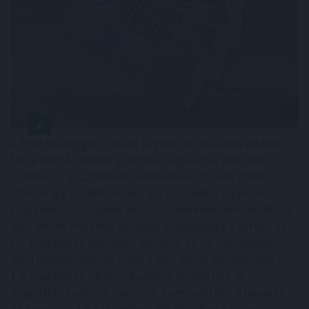
A KSH ma reggel a júliusi fogyasztói inflációs adatot
tette közzé, melyek szerint a fogyasztói árak havi
szinten 0,1 százalékkal csökkentek. Az éves szintű
infláció így tovább lassult: 1,2 százalékra a júniusi 1,7
százalékról. A további inflációcsökkenés borítékolható
volt, ennek mértéke azonban meghaladta a vártat. Az
1,2 százalékos tényadat így mind az 1,6 százalékos
piaci konszenzusnál, mind a mi – ennél alacsonyabb –
1,4 százalékos várakozásunknál kisebb lett. A
maginflációnál már nem volt ilyen mértékű a lassulás,
ez a mutató 1,9 százalékon állt júliusban a júniusi 2