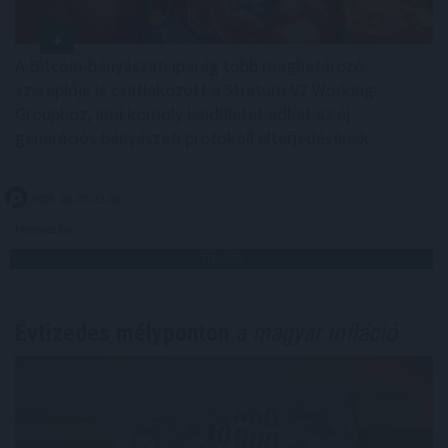
A Bitcoin-bányászati iparág több meghatározó
szereplője is csatlakozott a Stratum V2 Working
Grouphoz, ami komoly lendületet adhat az új
generációs bányászati protokoll elterjedésének.
2026. 08. 07. 23:00
Megosztás:
TOVÁBB
Évtizedes mélyponton
a magyar infláció