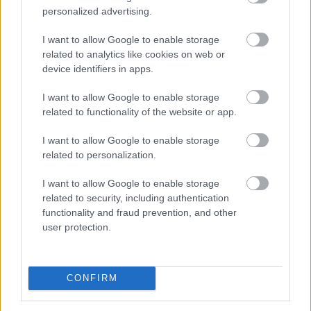
egészségének védelme, valamint annak vizsgálata,
personalized advertising.
hogy az érintett vállalkozások betartják-e az
I want to allow Google to enable storage
élelmiszer-biztonsági, higiéniai és fogyasztói
related to analytics like cookies on web or
tájékoztatási előírásokat.
device identifiers in apps.
2026. 08. 07. 17:00
I want to allow Google to enable storage
Megosztás:
related to functionality of the website or app.
TOVÁBB
I want to allow Google to enable storage
related to personalization.
Tovább erősítenék a magyar termékek
I want to allow Google to enable storage
jelenlétét a kereskedelmi láncok
related to security, including authentication
functionality and fraud prevention, and other
user protection.
CONFIRM