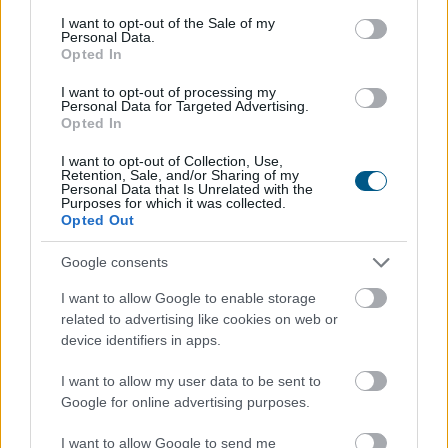
Nemzetközi konyhákat ellenőriz az
NKFH a
consent section.
I want to opt-out of the Sale of my
kormányhivatalokkal együtt
Personal Data.
Opted In
I want to opt-out of processing my
Personal Data for Targeted Advertising.
Opted In
I want to opt-out of Collection, Use,
Retention, Sale, and/or Sharing of my
Personal Data that Is Unrelated with the
Purposes for which it was collected.
Opted Out
Google consents
I want to allow Google to enable storage
related to advertising like cookies on web or
device identifiers in apps.
A Nemzeti Kereskedelmi és Fogyasztóvédelmi Hatóság
I want to allow my user data to be sent to
(NKFH) a kormányhivatalok bevonásával országos
Google for online advertising purposes.
ellenőrzést végez a nemzetközi konyhát képviselő
vendéglátóhelyeken. Az ellenőrzések célja a fogyasztók
I want to allow Google to send me