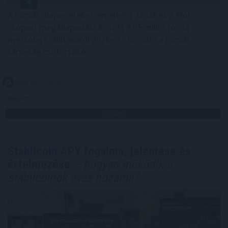
A horvát olajvezeték-üzemeltető Janaf és a Mol-
csoport megállapodást kötött 2,05 millió tonna
nyersolaj szállításáról 2026-ra - közölte a horvát
társaság csütörtökön.
2026. 08. 07. 20:00
Megosztás:
TOVÁBB
Stabilcoin APY fogalma, jelentése és
értelmezése
– hogyan működik a
stabilcoinok éves hozama?