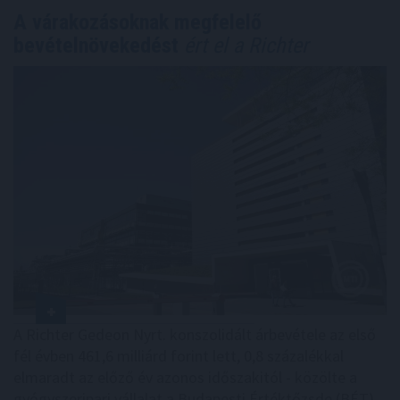
A várakozásoknak megfelelő
bevételnövekedést
ért el a Richter
A Richter Gedeon Nyrt. konszolidált árbevétele az első
fél évben 461,6 milliárd forint lett, 0,8 százalékkal
elmaradt az előző év azonos időszakitól - közölte a
gyógyszeripari vállalat a Budapesti Értéktőzsde (BÉT)