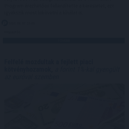
Program érezhetően fellendítette a keresletet, ezt
igyekszik most lekövetni a kínálat is.
2026. 08. 07. 12:00
Megosztás:
TOVÁBB
Felfelé mozdultak a fejlett piaci
kötvényhozamok,
a forint 1%-kal gyengült
az euróval szemben