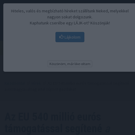
Hiteles, valós és megbízható híreket szállítunk Neked, melyekkel
nagyon sokat dolgozunk.
Kaphatunk cserébe egy LÁJK-ot? Köszönjük!
Lájkolom
Menü
Köszönöm, már like-oltam
Kezdőoldal
//
Hírek
// Az EU 540 millió eurós támogatással segítené
a műtrágyaválság által sújtott gazdákat
Az EU 540 millió eurós
támogatással segítené
a