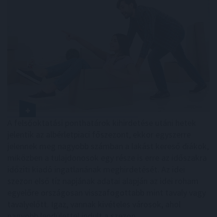
A felsőoktatási ponthatárok kihirdetése utáni hetek
jelentik az albérletpiaci főszezont, ekkor egyszerre
jelennek meg nagyobb számban a lakást kereső diákok,
miközben a tulajdonosok egy része is erre az időszakra
időzíti kiadó ingatlanának meghirdetését. Az idei
szezon első tíz napjának adatai alapján az idei roham
egyelőre országosan visszafogottabb mint tavaly vagy
tavalyelőtt. Igaz, vannak kivételes városok, ahol
nagyobb lendülettel indult a szezon.