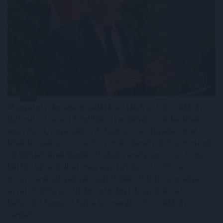
Magyarország energiaellátása stabil, az ivóvízellátás
biztosított, ezért feloldják a rendkívüli intézkedések
egy részét, ugyanakkor folyamatosan figyelemmel
kísérik a paksi atomerőmű működését, ahol a mostani
vízállásjelzések alapján "halvány esély van arra", hogy
hétfőn újraindulhat még egy turbina - közölte a
miniszterelnök pénteki sajtótájékoztatóján, amelyen
azzal vádolta az Orbán-kormányt, hogy drámai
helyzetet hagyott hátra az energia- és vízellátás
területén.