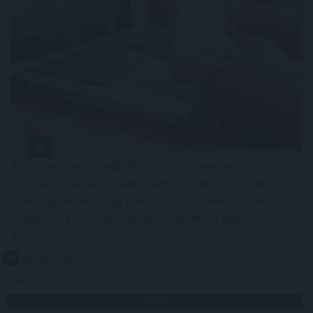
Az online szerencsejáték mára mindennapos
szórakozássá vált sokak számára. Nem kell többé
fizikailag elmenni egy kaszinóba, ha valaki szeretne
pörgetni egy-két nyerőgépet vagy leülni egy élő osztós
asztalhoz.
2026. 08. 07. 06:59
Megosztás:
TOVÁBB