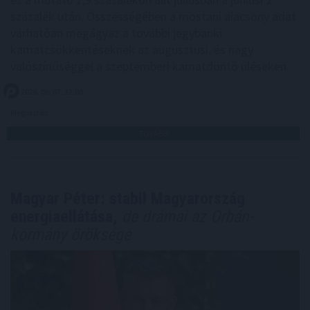
százalék után. Összességében a mostani alacsony adat
várhatóan megágyaz a további jegybanki
kamatcsökkentéseknek az augusztusi, és nagy
valószínűséggel a szeptemberi kamatdöntő üléseken.
2026. 08. 07. 22:00
Megosztás:
TOVÁBB
Magyar Péter: stabil Magyarország
energiaellátása,
de drámai az Orbán-
kormány öröksége