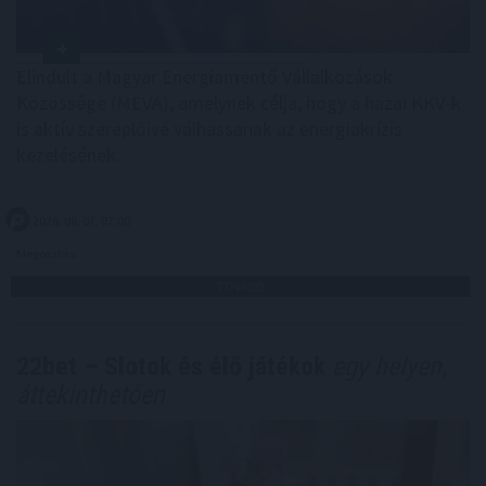
Elindult a Magyar Energiamentő Vállalkozások
Közössége (MEVA), amelynek célja, hogy a hazai KKV-k
is aktív szereplőivé válhassanak az energiakrízis
kezelésének.
2026. 08. 07. 07:00
Megosztás:
TOVÁBB
22bet – Slotok és élő játékok
egy helyen,
áttekinthetően