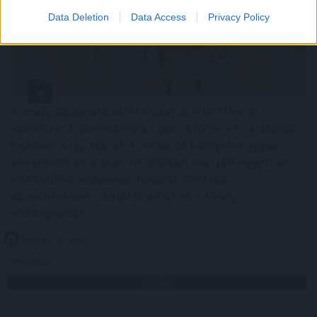
Data Deletion
Data Access
Privacy Policy
Komoly alkalmazkodást kívánt az első félév az
élelmiszer-kiskereskedelmi láncoktól és ez a második
félévben is így marad. A deflációs környezet ugyan
mérsékelte az árakat, ez azonban nem járt együtt az
értékesítési volumenek hasonló mértékű
növekedésével - derült ki a CBA és a Penny
értékeléséből.
2026. 08. 07. 16:00
Megosztás:
TOVÁBB