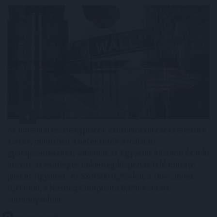
Az amerikai részvénypiacok csütörtökön csökkenésben
zártak, miközben a befektetők a vállalati
gyorsjelentéseket, valamint az Egyesült Államok és Irán
között az esetleges békemegállapodás felé mutató
jeleket figyelték. Az S&P500 0,2%-kal, a Dow Jones
0,9%-kal, a Nasdaq Composite 0,1%-kal zárt
alacsonyabban.