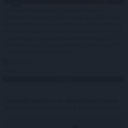
Mérsékelt elmozdulásokat mutatva többnyire
emelkedtek a vezető nyugat-európai részvényindexek.
A Stoxx600 0,2%-kal, a DAX 0,1%-kal, a CAC40 0,4%-kal
emelkedett, míg az FTSE 100 0,2%-kal csökkent. Ezzel
a páneurópai index sorozatban harmadik napon zárt
történelmi csúcson. A napi emelkedés jelentős részét a
vállalati eredmények hajtották.
2026. 08. 07. 09:00
Megosztás:
TOVÁBB
Elmaradt egyelőre az albérletpiaci roham -
mennyibe kerülnek most a kiadó lakások?