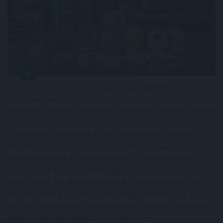
A stabilcoin APY azt mutatja meg, hogy egy
stabilcoinban elhelyezett befektetés egy év alatt
mekkora hozamot termelhet a kamatos kamat hatását
is figyelembe véve. Bár első pillantásra egyszerű
százalékos mutatónak tűnik, a háttérben hitelezési,
likviditási, kereskedési és akár derivatív piaci
mechanizmusok is működhetnek. Éppen ezért két
azonos APY-t kínáló lehetőség kockázata teljesen
eltérő lehet. Az alábbi elemzés közérthetően mutatja
be, mit jelent a stabilcoin APY, hogyan keletkezik a
hozam, milyen kockázatokkal járhat, és mire érdemes
figyelni egy ilyen ajánlat értékelésekor.