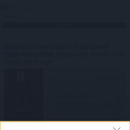
2026. 08. 07. 19:00
Megosztás:
TOVÁBB
Korlátozta a versenyt az egyik ismert
hazai fodrászcikk
forgalmazó, komoly GVH-
bírság lett a vége