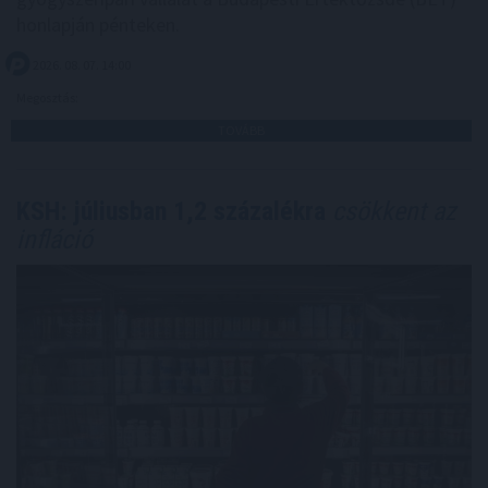
honlapján pénteken.
2026. 08. 07. 14:00
Megosztás:
TOVÁBB
KSH: júliusban 1,2 százalékra
csökkent az
infláció