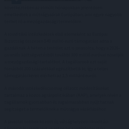
következtében az elmúlt hónapokban jelentősen
emelkedtek a műtrágyaárak Európában, ami egyre nagyobb
terhet ró a mezőgazdasági termelőkre.
A rövid távú intézkedések első elemeként az Európai
Bizottság összesen 540 millió euró támogatást adna a
gazdáknak. A héten a testület azt is javasolta, hogy a 2026-
os uniós költségvetésből további 300 millió euróval növeljék
a mezőgazdasági tartalékot. A tagállamok ezt saját
forrásból 200 százalékkal egészíthetik ki, így a teljes
támogatási keret elérheti az 1,5 milliárd eurót.
A második intézkedéscsomag célzott módosításokat
tartalmaz a közös agrárpolitikában (KAP), amelyek révén a
tagállamok gyorsabban és rugalmasabban nyújthatnak
segítséget a termelőknek a műtrágya vásárlásához.
A javaslat többek között új, válsághelyzeti likviditási
támogatási rendszert vezetne be a vidékfejlesztési