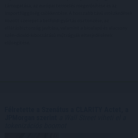
támogatása, az európai termelés megerősítése és az
importfüggőség csökkentése. A hosszabb távú intézkedések
között szerepel a belföldi gyártás ösztönzése, az
ellátásbiztonság javítása, valamint a bioalapú és alacsony
szén-dioxid-kibocsátású műtrágyák elterjedésének
elősegítése.
Félretette a Szenátus a CLARITY Actet, a
JPMorgan szerint
a Wall Street viheti el a
tokenizációs boomot