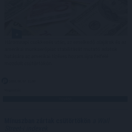
Háromnapi csökkenés után, az emelkedő olajárak és az
amerikai munkaerőpiac stabilitását mutató adatok
hatására az amerikai tízéves hozam újra felfelé
mozdult csütörtökön.
2026. 08. 07. 11:00
Megosztás:
TOVÁBB
Mínuszban zártak csütörtökön
a Wall
Street-i indexek