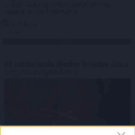
csütörtökön a Magyar Akvakultúra és Halászati
Szakmaközi Szervezet (MA-HAL).
2026. 08. 06. 21:00
Megosztás:
TOVÁBB
Az extrém hőség ellenére is Európa
élén a
magyar csemegekukorica