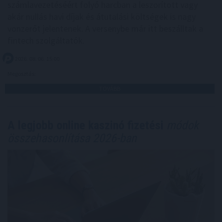
számlavezetéséért folyó harcban a leszorított vagy
akár nullás havi díjak és átutalási költségek is nagy
vonzerőt jelentenek. A versenybe már itt beszálltak a
fintech szolgáltatók.
2026. 08. 06. 15:00
Megosztás:
TOVÁBB
A legjobb online kaszinó fizetési
módok
összehasonlítása 2026-ban