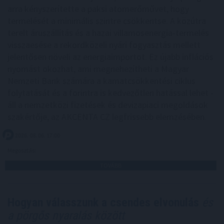
arra kényszerítette a paksi atomerőművet, hogy
termelését a minimális szintre csökkentse. A közútra
terelt áruszállítás és a hazai villamosenergia-termelés
visszaesése a rekordközeli nyári fogyasztás mellett
jelentősen növeli az energiaimportot. Ez újabb inflációs
nyomást okozhat, ami megnehezítheti a Magyar
Nemzeti Bank számára a kamatcsökkentési ciklus
folytatását és a forintra is kedvezőtlen hatással lehet -
áll a nemzetközi fizetések és devizapiaci megoldások
szakértője, az AKCENTA CZ legfrissebb elemzésében.
2026. 08. 06. 17:00
Megosztás:
TOVÁBB
Hogyan válasszunk a csendes elvonulás
és
a pörgős nyaralás között