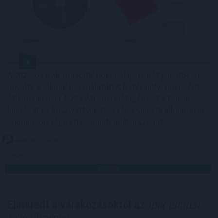
A 2026-os nyár második hőkupolája ismét jelentősen
növelte a klímák használatát. A hűtés helyszínenként
átlagosan napi 4,29 kWh energiát igényelt a Daikin
klímákat és hőszivattyúkat vezérlő Onecta alkalmazás
anonim, országos használati adatai szerint.
2026. 08. 07. 01:00
Megosztás:
TOVÁBB
Elmaradt a várakozásoktól az
ipar júniusi
teljesítménye