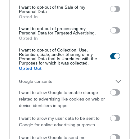
drágíthatja
meg a Hormuzi-szoros
consent section.
I want to opt-out of the Sale of my
konfliktusa a mindennapokat
Personal Data.
Opted In
I want to opt-out of processing my
Personal Data for Targeted Advertising.
Opted In
I want to opt-out of Collection, Use,
Retention, Sale, and/or Sharing of my
Personal Data that Is Unrelated with the
Purposes for which it was collected.
Opted Out
Google consents
I want to allow Google to enable storage
related to advertising like cookies on web or
device identifiers in apps.
Amikor a háborúk gazdasági következményeiről
beszélünk, legtöbben az olaj- és üzemanyagárak
I want to allow my user data to be sent to
emelkedésére gondolnak. A Hormuzi-szoros körüli
Google for online advertising purposes.
geopolitikai feszültség azonban a globális ellátási
láncokon keresztül számos hétköznapi termék árát is
I want to allow Google to send me