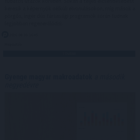
tudatos utazók körében. Sokan a teljes elcsendesedést
keresik a képernyők nélküli elvonulásokon, míg mások a
pörgős, inger dús társasági programok során tudnak
legjobban regenerálódni.
2026. 08. 06. 16:45
Megosztás:
TOVÁBB
Gyenge magyar makroadatok
a második
negyedévre