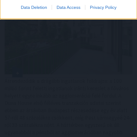
Data Deletion
Data Access
Privacy Policy
Átrendeződik a drágább ingatlanok földrajza: a 100
millió forint feletti ingatlanok iránti kereslet a főváros
helyett egyre inkább az agglomeráció felé fordul. A
Duna House első féléves tranzakciós adatai szerint
ebben az ársávban Budapest részesedése egy év alatt
57-ről 48 százalékra csökkent, míg Pest vármegyéé 24-
ről 33 százalékra nőtt. A háttérben egyszerű ok áll:
ugyanabból a pénzből az agglomerációban nagyobb