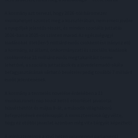
A kormány azt tervezi, hogy 2026-tól háromezer
munkahelyet szüntet meg a közszférában, nem emeli jövőre
a nyugdíjak jelentős részét, és minden szociális juttatás
2026-ban a 2025-ös szinten marad. Az egészségügyi
kiadásokat illetően 5 milliárd eurós csökkentést irányoz elő
a kormány, az állami, önkormányzati és szociális kiadások
csökkentése 21 milliárd eurós megtakarítást tenne
lehetővé, a szociális juttatások és a jövedelemadó-skála
befagyasztásának várható bevételei pedig további 7 milliárd
eurót jelentenének.
A kormány a termelés növelése érdekében a 11
munkaszüneti nap közül kettő eltörlését javasolja:
húsvéthétfőt és május 8-át, a második világháború
befejezésének emléknapját. A miniszterelnök úgy vélte,
hogy ez utóbbi javaslat azonban még vita tárgyát képezheti.
A miniszterelnök a jövő héten valamennyi parlamenti