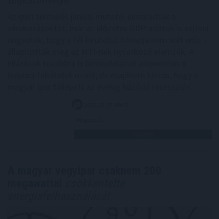
Az ipari termelés júniusi mutatói elmaradtak a
várakozásoktót, már az előzetes GDP-adatok is sejteni
engedték, hogy a fél év utolsó hónapja nem volt erős -
állapították meg az MTI-nek nyilatkozó elemzők. A
kilátások továbbra is bizonytalanok alapvetően a
külpiaci feltételek miatt, de majdnem biztos, hogy a
magyar ipar túllépett az évekig húzódó recesszión.
2026. 08. 07. 00:05
Megosztás:
TOVÁBB
A magyar vegyipar csaknem 200
megawattal
csökkentette
energiafelhasználását