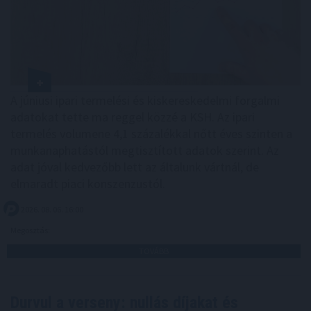
A júniusi ipari termelési és kiskereskedelmi forgalmi
adatokat tette ma reggel közzé a KSH. Az ipari
termelés volumene 4,1 százalékkal nőtt éves szinten a
munkanaphatástól megtisztított adatok szerint. Az
adat jóval kedvezőbb lett az általunk vártnál, de
elmaradt piaci konszenzustól.
2026. 08. 06. 16:00
Megosztás:
TOVÁBB
Durvul a verseny: nullás díjakat és