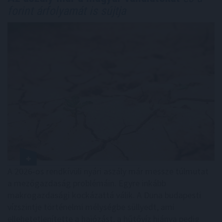
forint árfolyamát is sújtja
A 2026-os rendkívüli nyári aszály már messze túlmutat
a mezőgazdaság problémáin. Egyre inkább
makrogazdasági kockázattá válik. A Duna budapesti
vízszintje történelmi mélységbe süllyedt, ami
ellehetetlenítette a hajózást, a hűtővíz hiánya pedig