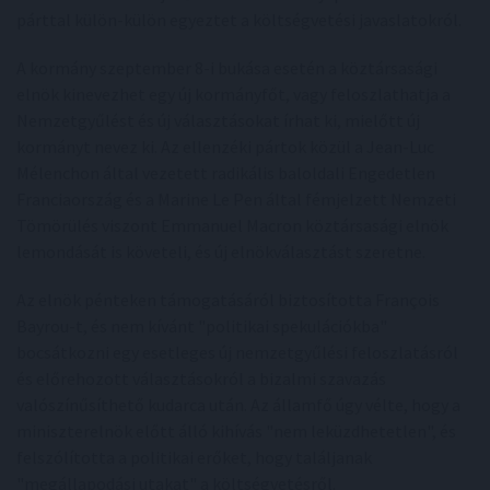
párttal külön-külön egyeztet a költségvetési javaslatokról.
A kormány szeptember 8-i bukása esetén a köztársasági
elnök kinevezhet egy új kormányfőt, vagy feloszlathatja a
Nemzetgyűlést és új választásokat írhat ki, mielőtt új
kormányt nevez ki. Az ellenzéki pártok közül a Jean-Luc
Mélenchon által vezetett radikális baloldali Engedetlen
Franciaország és a Marine Le Pen által fémjelzett Nemzeti
Tömörülés viszont Emmanuel Macron köztársasági elnök
lemondását is követeli, és új elnökválasztást szeretne.
Az elnök pénteken támogatásáról biztosította François
Bayrou-t, és nem kívánt "politikai spekulációkba"
bocsátkozni egy esetleges új nemzetgyűlési feloszlatásról
és előrehozott választásokról a bizalmi szavazás
valószínűsíthető kudarca után. Az államfő úgy vélte, hogy a
miniszterelnök előtt álló kihívás "nem leküzdhetetlen", és
felszólította a politikai erőket, hogy találjanak
"megállapodási utakat" a költségvetésről.