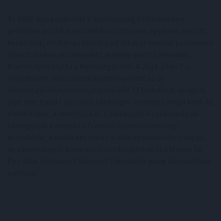
Az 1958-ban kezdődött V. köztársaság történetében
példátlan politikai instabilitás több mint egy évvel ezelőtt
kezdődött, miután az elnöki párt által az európai parlamenti
választásokon elszenvedett vereség miatt Emmanuel
Macron feloszlatta a Nemzetgyűlést. A 2024. július 7-i
előrehozott választások eredményeként az új
Nemzetgyűlés háromosztatúvá vált 11 frakcióval, és egyik
párt sem tudott abszolút többséget szervezni maga köré. Az
elnöki tábor, a centristák és a jobbközép Köztársaságiak
támogatják a centrista Francois Bayrou kisebbségi
kormányát; a másik két tábor, a választásokon élen végző,
de a kormányból kimaradó baloldali pártok és a Marine Le
Pen által fémjelzett Nemzeti Tömörülés pedig ellenzékben
politizál.