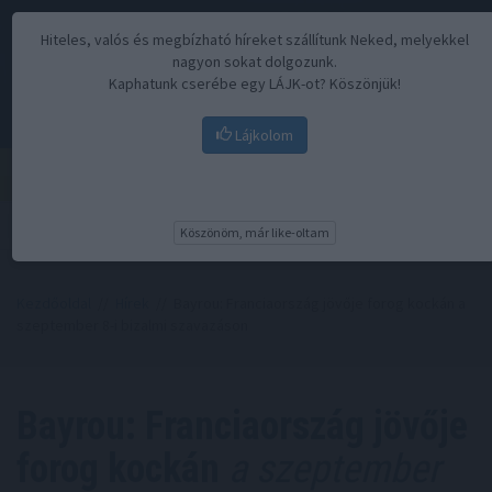
Hiteles, valós és megbízható híreket szállítunk Neked, melyekkel
nagyon sokat dolgozunk.
Kaphatunk cserébe egy LÁJK-ot? Köszönjük!
Lájkolom
Menü
Köszönöm, már like-oltam
Kezdőoldal
//
Hírek
// Bayrou: Franciaország jövője forog kockán a
szeptember 8-i bizalmi szavazáson
Bayrou: Franciaország jövője
forog kockán
a szeptember