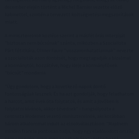
december elején történt a Michel Barnier vezette előző
kabinettel, szintén a tervezett költségvetési megszorítások
miatt.
A miniszterelnök közlése szerint a másfél órás interjúját
"biztosan nem búcsúnak" szánta, miközben a Szocialista
Párt főtitkára, Olivier Faure "visszavonhatatlannak" nevezte
a szocialisták azon döntését, hogy megtagadják a bizalmat
a kormánytól, hozzátéve, hogy ideje a kormányfőnek
"búcsút" mondania.
"Úgy gondolom, hogy a következő napok döntő
fontosságúak lesznek. És ha azt gondolják, hogy feladhatom
a harcot, amit évek óta folytatok, és amit a jövőben is
folytatni kívánok, akkor tévednek" - hangsúlyozta a
centrista Modemet vezető miniszterelnök, aki korábban
három alkalommal indult az elnökválasztáson. "Majdnem
minden francia pontosan tudja, hogy egy eladósodott ország
nem szuverén, nincs meg a szabadsága" - tette hozzá.