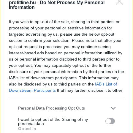
profitline.hu -
Do Not Process My Personal
Information
If you wish to opt-out of the sale, sharing to third parties, or
processing of your personal or sensitive information for
Az aszály, a növekvő költségek és a csökkenő
targeted advertising by us, please use the below opt-out
jövedelmezőség ellenére a csemegekukorica továbbra
section to confirm your selection. Please note that after your
opt-out request is processed you may continue seeing
is kiszámítható termelési lehetőséget jelenthet a hazai
interest-based ads based on personal information utilized by
gazdálkodóknak. A Syngenta szerint a magyar ágazat
us or personal information disclosed to third parties prior to
jövőjének kulcsa az öntözés fejlesztése, a szélsőséges
your opt-out. You may separately opt-out of the further
időjárást jól viselő fajták használata és a termelési
disclosure of your personal information by third parties on the
hatékonyság növelése lehet.
IAB’s list of downstream participants. This information may
also be disclosed by us to third parties on the
IAB’s List of
2026. 08. 06. 20:00
Downstream Participants
that may further disclose it to other
third parties.
Megosztás:
TOVÁBB
Please note that this website/app uses one or more Google
Personal Data Processing Opt Outs
services and may gather and store information including but
not limited to your visit or usage behaviour. You may click to
I want to opt-out of the Sharing of my
personal data.
grant or deny consent to Google and its third-party tags to
A benzinkutaktól a boltok polcaiig: így
Opted In
use your data for below specified purposes in below Google