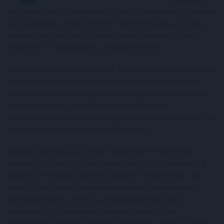
azt jelenti, hogy politikai váltás lesz. Feladjuk vagy feladnánk
azt a politikát, amely szerintem létfontosságú az ország
számára, egy másfajta, lazább, inkább sodródó politika
érdekében" - fogalmazott a miniszterelnök.
A december óta hivatalban lévő Bayrou hétfőn jelentette be,
hogy bizalmi szavazást kezdeményez szeptember 8-án a
képviselők részéről a kormány adósságcsökkentő tervének
végrehajtásához, és a 2026-ra meghatározandó
költségvetési irányvonal támogatásához, amely csaknem 44
milliárd eurós megtakarítást irányoz elő.
Miután a kormány csak relatív többséggel rendelkezik a
Nemzetgyűlésben, és az ellenzéki pártok - a baloldaltól a
Marine Le Pen által vezetett, Nemzeti Tömörülésig - már
jelezték, hogy nem szavaznak bizalmat a kormánynak, a
jelenlegi helyzet szerint az a legvalószínűbb, hogy a
centrista és hagyományos jobboldali pártok által
támogatott kormány ugyanúgy megbukik, ahogy az tavaly