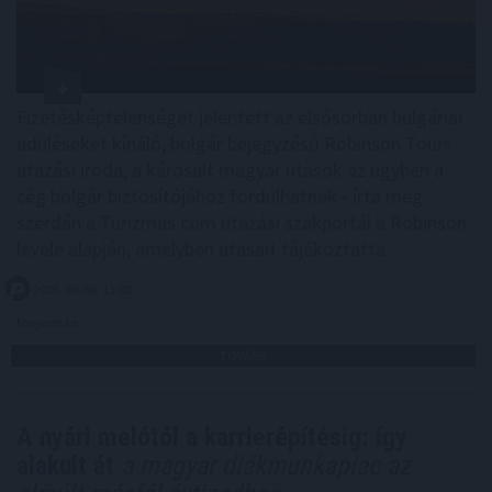
Fizetésképtelenséget jelentett az elsősorban bulgáriai
üdüléseket kínáló, bolgár bejegyzésű Robinson Tours
utazási iroda, a károsult magyar utasok az ügyben a
cég bolgár biztosítójához fordulhatnak - írta meg
szerdán a Turizmus.com utazási szakportál a Robinson
levele alapján, amelyben utasait tájékoztatta.
2026. 08. 06. 13:00
Megosztás:
TOVÁBB
A nyári melótól a karrierépítésig: így
alakult át
a magyar diákmunkapiac az