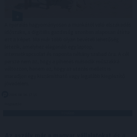
A nyaralás hagyományosan a munkától való elszakadás
időszaka, a digitális gazdaság azonban alaposan átírta
ezt a képet. Ma már több olyan bevételi lehetőség
létezik, amelyhez elegendő egy laptop,
internetkapcsolat és naponta néhány szabad óra. A cél
persze nem az, hogy a pihenés második műszakká
változzon, hanem az, hogy az utazás mellett is
maradjon egy kiszámítható vagy legalább kiegészítő
jövedelem.
2026. 08. 06. 17:15
Megosztás:
TOVÁBB
Az aszály már a magyar vállalatokat
és a