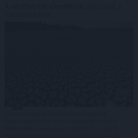
A vészhelyzet elkerülésén
dolgoznak a
halgazdálkodók
A rendkívüli hőség és szárazság közepette a
halgazdálkodók már nem a legnagyobb hozamra
törekszenek, a vészhelyzet kialakulását próbálják
megelőzni minden eszközzel - közölte az MTI-vel