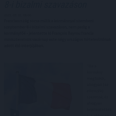
8-i bizalmi szavazáson
2025. 09. 01. 08:00
Franciaország sorsa múlik a kormánnyal szembeni
szeptember 8-i bizalmi szavazáson, nem pedig a
kormányfőé - jelentette ki François Bayrou francia
miniszterelnök vasárnap este négy országos hírtelevíziónak
adott élő interjújában.
"Ha a
kormány
megbukik,
ahogyan (az
ellenzék)
szeretné, és
ahogyan
bejelentették
(...), akkor ez