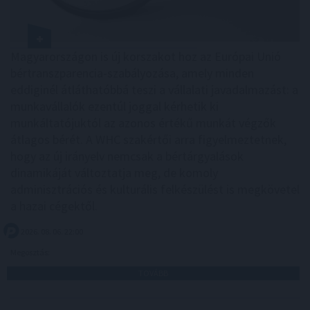
Magyarországon is új korszakot hoz az Európai Unió
bértranszparencia-szabályozása, amely minden
eddiginél átláthatóbbá teszi a vállalati javadalmazást: a
munkavállalók ezentúl joggal kérhetik ki
munkáltatójuktól az azonos értékű munkát végzők
átlagos bérét. A WHC szakértői arra figyelmeztetnek,
hogy az új irányelv nemcsak a bértárgyalások
dinamikáját változtatja meg, de komoly
adminisztrációs és kulturális felkészülést is megkövetel
a hazai cégektől.
2026. 08. 06. 22:00
Megosztás:
TOVÁBB