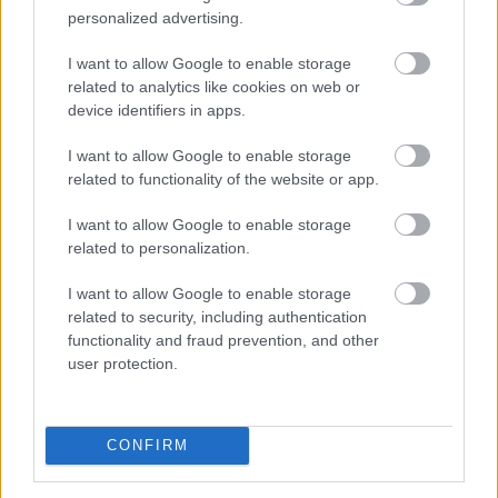
personalized advertising.
növelheti. A magasabb energia-, szállítási és
alapanyagköltségek idővel megjelennek a fogyasztói
I want to allow Google to enable storage
árakban, még olyan termékek esetében is, amelyeket
related to analytics like cookies on web or
nem a konfliktus térségében állítanak elő. A helyzet
device identifiers in apps.
lehetséges hatásait a Magyarországon is elérhető
globális befektetési alkalmazás, az XTB szakértője,
I want to allow Google to enable storage
related to functionality of the website or app.
Leisztner Dávid elemezte.
I want to allow Google to enable storage
2026. 08. 06. 19:00
related to personalization.
Megosztás:
TOVÁBB
I want to allow Google to enable storage
related to security, including authentication
functionality and fraud prevention, and other
user protection.
100 millió felett már az agglomeráció nyer,
kifelé
tolódik a drágább ingatlanok
kereslete
CONFIRM