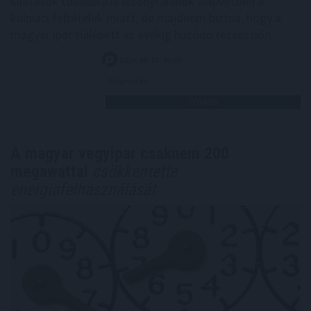
kilátások továbbra is bizonytalanok alapvetően a
külpiaci feltételek miatt, de majdnem biztos, hogy a
magyar ipar túllépett az évekig húzódó recesszión.
2026. 08. 07. 00:05
Megosztás:
TOVÁBB
A magyar vegyipar csaknem 200
megawattal
csökkentette
energiafelhasználását