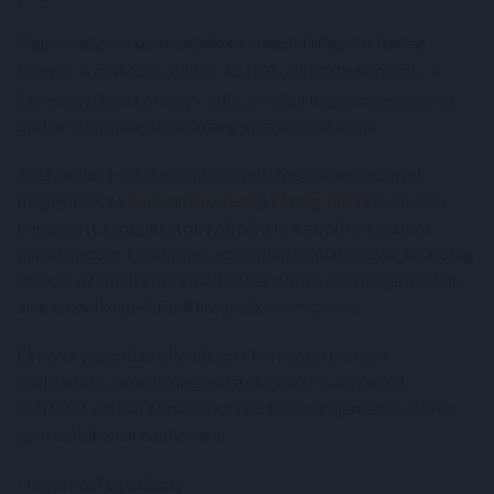
Magyarországon a szerencsejátékot a nemzeti Felügyeleti Hatóság
A működés alapját az 1991. évi XXXIV. törvény – a
felügyeli.
Szerencsejáték törvény – adja, amely a hagyományos és az
online szerencsejátékokra egyaránt vonatkozik.
2023 január 1-jétől az online sportfogadás engedélyei
megnyíltak az
Európai Gazdasági Térség (EGT)
területén
bejegyzett szolgáltatók számára is. Az online kaszinók
piacát viszont továbbra is szigorúan szabályozzák: kizárólag
azok az üzemeltetők kínálhatnak online kaszinójátékokat,
akik rendelkeznek földi kaszinókoncesszióval.
Ebben a szigorúan ellenőrzött környezetben sok
szolgáltató, amely magyar játékosokat is kiszolgál,
befizetes nelkuli bonuszok kínál. Ezek az ajánlatok elsőre
igen csábítónak tűnhetnek:
- Ingyenes fogadások;