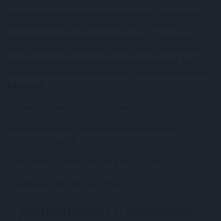
Magyarországon ugyan nincsenek hivatalos statisztikák a
befizetes nelkuli bonuszok megforgatási arányairól, de a
legtöbb nemzetközi kaszinóban ezek 20× és 50× között
mozognak. Miért veszélyes ez? Mert még egy kis bónuszt is
nehéz valódi pénzzé váltani, ha túl magas a szorzó. Sok
játékos végül jóval többet kockáztat, mint amire számított.
Ellenőrizd:
- A megforgatási szorzót (pl. 20× vagy 50×).
- Arra vonatkozik-e, csak a bónuszra vagy a bónusz +
befizetés összegére.
- Mely játékok számítanak bele a megforgatásba.
- Meddig kell teljesíteni a feltételt.
2. Játék­korlátozások és hozzájárulási