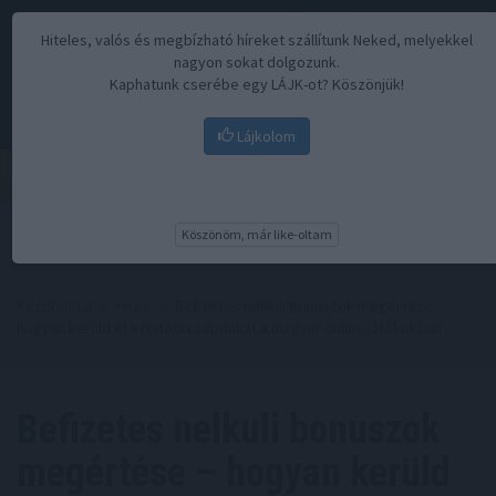
Hiteles, valós és megbízható híreket szállítunk Neked, melyekkel
nagyon sokat dolgozunk.
Kaphatunk cserébe egy LÁJK-ot? Köszönjük!
Lájkolom
Menü
Köszönöm, már like-oltam
Kezdőoldal
//
Hírek
// Befizetes nelkuli bonuszok megértése –
hogyan kerüld el a rejtett csapdákat a magyar online játékokban
Befizetes nelkuli bonuszok
megértése – hogyan kerüld