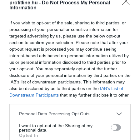
- Játék-hozzájárulás: Tisztázd, mely játékok számítanak
profitline.hu -
Do Not Process My Personal
Information
bele, és milyen arányban.
If you wish to opt-out of the sale, sharing to third parties, or
- Lejárati idő: Ellenőrizd, mennyi időd van a bónusz
processing of your personal or sensitive information for
igénybevételére és megforgatására.
targeted advertising by us, please use the below opt-out
section to confirm your selection. Please note that after your
- Átláthatóság: Olvasd el a feltételeket, és győződj meg
opt-out request is processed you may continue seeing
arról, hogy nincsenek rejtett kikötések.
interest-based ads based on personal information utilized by
us or personal information disclosed to third parties prior to
Ha ezeket a szempontokat követed, könnyebben felismered
your opt-out. You may separately opt-out of the further
a valóban előnyös kaszinó bónuszokat és elkerülheted a
disclosure of your personal information by third parties on the
kellemetlen meglepetéseket az ingyen befizetes nelkuli
IAB’s list of downstream participants. This information may
bonuszok ajánlatok között.
also be disclosed by us to third parties on the
IAB’s List of
Downstream Participants
that may further disclose it to other
third parties.
GYIK: Magyarországi befizetes nelkuli
bonuszok ajánlatok
Please note that this website/app uses one or more Google
Personal Data Processing Opt Outs
services and may gather and store information including but
not limited to your visit or usage behaviour. You may click to
I want to opt-out of the Sharing of my
Kivehetem a nyereményt a befizetés nélküli bónuszból?
personal data.
grant or deny consent to Google and its third-party tags to
Opted In
use your data for below specified purposes in below Google