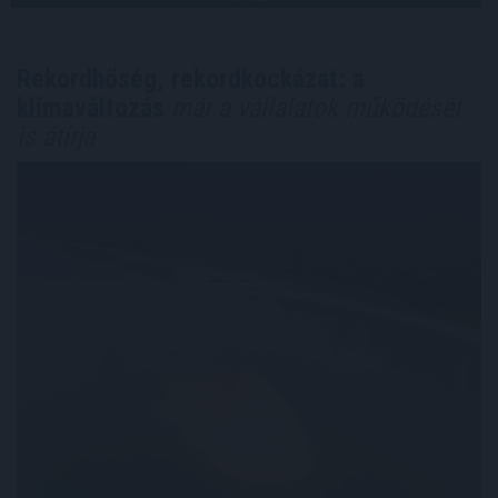
Rekordhőség, rekordkockázat: a
klímaváltozás
már a vállalatok működését
is átírja