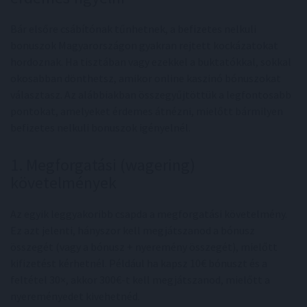
Bár elsőre csábítónak tűnhetnek, a befizetes nelkuli
bonuszok Magyarországon gyakran rejtett kockázatokat
hordoznak. Ha tisztában vagy ezekkel a buktatókkal, sokkal
okosabban dönthetsz, amikor online kaszinó bónuszokat
választasz. Az alábbiakban összegyűjtöttük a legfontosabb
pontokat, amelyeket érdemes átnézni, mielőtt bármilyen
befizetes nelkuli bonuszok igényelnél.
1. Megforgatási (wagering)
követelmények
Az egyik leggyakoribb csapda a megforgatási követelmény.
Ez azt jelenti, hányszor kell megjátszanod a bónusz
összegét (vagy a bónusz + nyeremény összegét), mielőtt
kifizetést kérhetnél. Például ha kapsz 10€ bónuszt és a
feltétel 30×, akkor 300€-t kell megjátszanod, mielőtt a
nyereményedet kivehetnéd.