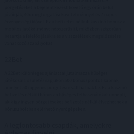
játékosoknak, akik telepítik a mobilalkalmazást. A
pörgetéseket a bejelentkezést követő egy órán belül
jóváírják, 40x megforgatási követelménnyel és 7 napos
érvényességi idővel. Ez a befizetés nélküli kaszinó bónusz a
mobilos játékélményt népszerűsíti, miközben szigorúan
betartja a felelős játékra és a visszaélések megelőzésére
vonatkozó szabályokat.
22Bet
A 22Bet különleges ajánlattal jutalmazza hűséges
játékosait: születésnapjukon 500 bónuszpontot kapnak,
amelyet 50 ingyenes pörgetésre válthatnak be. Ez a kaszinó
befizetés nélküli bónusz a hűséges felhasználókat ünnepli,
akik így ingyen pörgetéseket befizetés nélkül élvezhetnek a
bónuszboltban elérhető nyerőgépeken.
A legfontosabb csapdák, amelyekre
érdemes figyelni