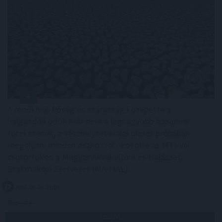
A rendkívüli hőség és szárazság közepette a
halgazdálkodók már nem a legnagyobb hozamra
törekszenek, a vészhelyzet kialakulását próbálják
megelőzni minden eszközzel - közölte az MTI-vel
csütörtökön a Magyar Akvakultúra és Halászati
Szakmaközi Szervezet (MA-HAL).
2026. 08. 06. 21:00
Megosztás:
TOVÁBB