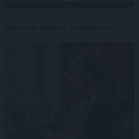
TOVÁBB
Mit tesz az agyaddal, ha minden
nap
ugyanazt csinálod?