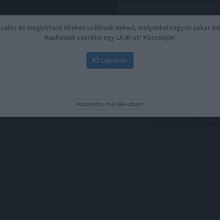
, valós és megbízható híreket szállítunk Neked, melyekkel nagyon sokat do
Kaphatunk cserébe egy LÁJK-ot? Köszönjük!
Lájkolom
Nyugdíj
Biztosítási befektetések
BU
Köszönöm, már like-oltam