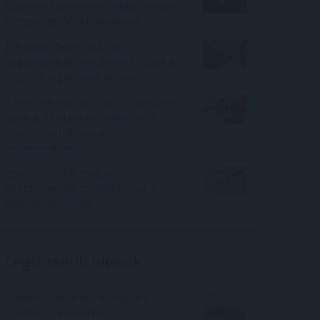
százezer forintnál is többet ér egy
új céges ügyfél a bankoknak
100 millió felett már az
agglomeráció nyer, kifelé tolódik a
drágább ingatlanok kereslete
A benzinkutaktól a boltok polcaiig:
így drágíthatja meg a Hormuzi-
szoros konfliktusa a
mindennapokat
Így változtatja meg a
fizetésemelési tárgyalásokat a
bértranszparencia
Legfrissebb híreink
Minden korábbinál hamarabb
kezdődik a közvetlen