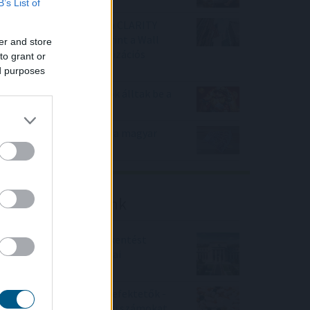
B’s List of
Félretette a Szenátus a CLARITY
Actet, a JPMorgan szerint a Wall
er and store
Street viheti el a tokenizációs
to grant or
boomot
ed purposes
Nagy Bitcoin-bányászok álltak be a
Stratum V2 mögé
Évtizedes mélyponton a magyar
infláció
Friss elemzéseink
Fokozatos kamatcsökkentést
támogatnak az amerikai
jegybankárok
Örülhetnek a Richter befektetők -
piaci konszenzus feletti számokat