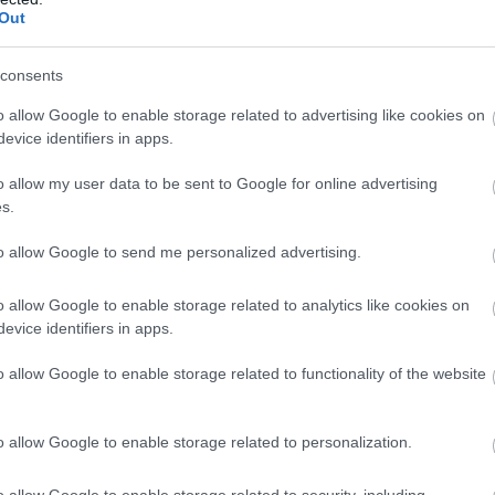
Out
NKFH a kormányhivatalokkal együtt
Kereskedelmi és Fogyasztóvédelmi Hatóság (NKFH)
consents
vatalok bevonásával országos ellenőrzést végez a
o allow Google to enable storage related to advertising like cookies on
konyhát képviselő vendéglátóhelyeken. Az
evice identifiers in apps.
k célja a fogyasztók egészségének védelme,
nak vizsgálata, hogy az érintett vállalkozások
o allow my user data to be sent to Google for online advertising
az élelmiszer-biztonsági, higiéniai és fogyasztói
s.
i előírásokat.
to allow Google to send me personalized advertising.
7:00
Megosztás:
TOVÁBB
o allow Google to enable storage related to analytics like cookies on
evice identifiers in apps.
kek
jelenlétét a kereskedelmi láncok
o allow Google to enable storage related to functionality of the website
lmazkodást kívánt az első félév az élelmiszer-
elmi láncoktól és ez a második félévben is így
flációs környezet ugyan mérsékelte az árakat, ez
o allow Google to enable storage related to personalization.
 járt együtt az értékesítési volumenek hasonló
o allow Google to enable storage related to security, including