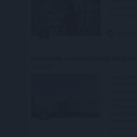
meg az egy 
százalékkal
Statisztikai
2026. 08. 07. 1
Beindultak a lakásépítések Magyar
hatása?
Az első félé
korábban, a
nagyobb, 29
Statisztikai
első negyed
kisebb mérté
folytatódot
érezhetően 
lekövetni a k