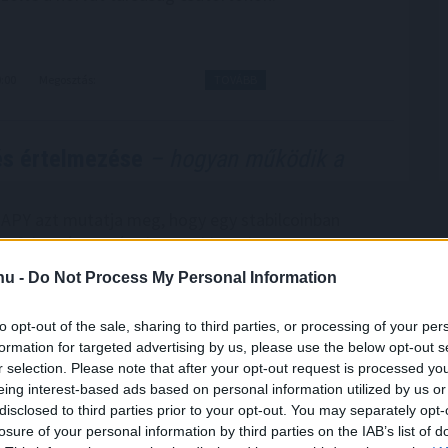
0:00
Megosztás:
TOVÁBB
 és értelmezése
– hogyan működik a
n APY azt mutatja meg, hogy egy stabilcoinban
 befektetés egy év alatt mekkora hozamot
 kamatos kamat hatását is figyelembe véve. Bár
.hu -
Do Not Process My Personal Information
tásra egyszerű százalékos mutatónak tűnik, a
telezési, likviditási, kereskedési és akár derivatív
to opt-out of the sale, sharing to third parties, or processing of your per
nizmusok is működhetnek. Éppen ezért két azonos
formation for targeted advertising by us, please use the below opt-out s
 lehetőség kockázata teljesen eltérő lehet. Az alábbi
r selection. Please note that after your opt-out request is processed y
érthetően mutatja be, mit jelent a stabilcoin APY,
eing interest-based ads based on personal information utilized by us or
tkezik a hozam, milyen kockázatokkal járhat, és
disclosed to third parties prior to your opt-out. You may separately opt-
losure of your personal information by third parties on the IAB’s list of
 figyelni egy ilyen ajánlat értékelésekor.