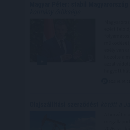
Magyar Péter: stabil Magyarország 
kormány öröksége
Magyarország
ezért felol
folyamatos
működését, 
esély van ar
közölte a m
azzal vádol
hagyott hátr
2026. 08. 07. 2
Olajszállítási szerződést
kötött a J
A horvát ol
megállapodás
2026-ra - k