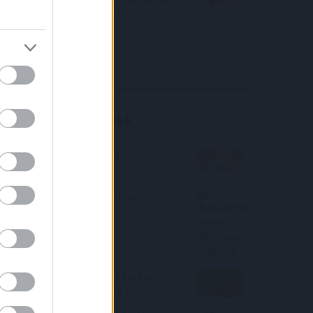
közölt a tőzsdei vállalat
4IG elemzés
Richter elemzés
Befektetési tippek
Megemelte a kormány a
Babakötvény kamatát
Bankbetét helyett Állampapír-
alapok!
2 befektetés, amivel a legjobban
biztosíthatod a családod jövőjét