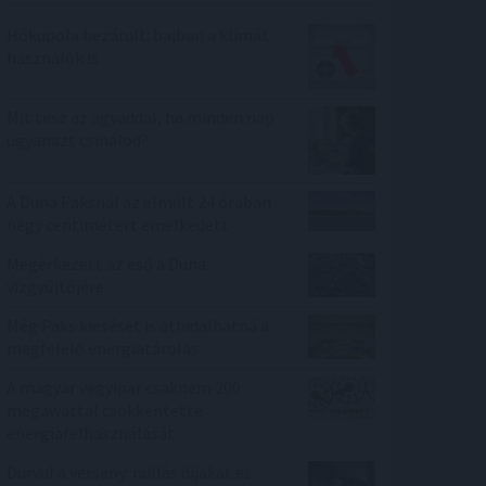
Hőkupola bezárult: bajban a klímát
használók is
Mit tesz az agyaddal, ha minden nap
ugyanazt csinálod?
A Duna Paksnál az elmúlt 24 órában
négy centimétert emelkedett
Megérkezett az eső a Duna
vízgyűjtőjére
Még Paks kiesését is áthidalhatná a
megfelelő energiatárolás
A magyar vegyipar csaknem 200
megawattal csökkentette
energiafelhasználását
Durvul a verseny: nullás díjakat és