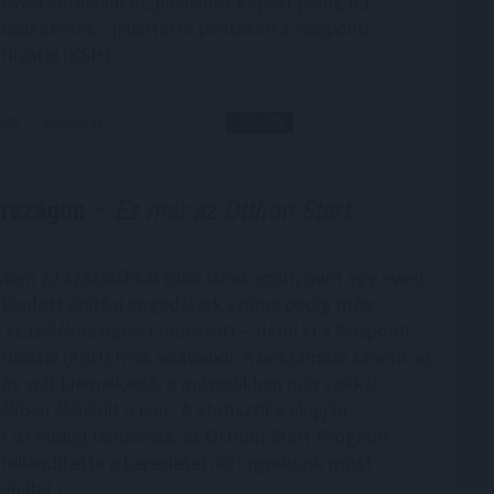
évvel korábbiakat, júniushoz képest pedig 0,1
 csökkentek - jelentette pénteken a Központi
 Hivatal (KSH).
3:00
Megosztás:
TOVÁBB
országon
– Ez már az Otthon Start
vben 22 százalékkal több lakás épült, mint egy évvel
 kiadott építési engedélyek száma pedig még
 százalékos ugrást mutatott – derül ki a Központi
 Hivatal (KSH) friss adataiból. A beszámoló szerint az
év volt kiemelkedő, a másodikban már sokkal
kben élénkült a piac. A statisztika alapján
t az eddigi tendencia: az Otthon Start Program
fellendítette a keresletet, ezt igyekszik most
ínálat is.