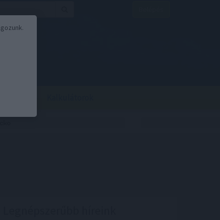
Belépés
lgozunk.
BOR
BIRS
Kalkulátorok
Legnépszerűbb híreink