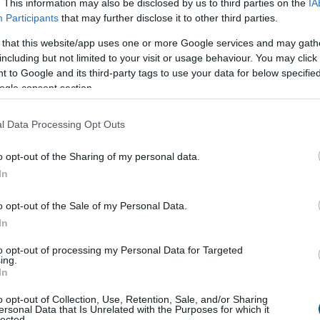
. This information may also be disclosed by us to third parties on the
IA
Participants
that may further disclose it to other third parties.
9:00
Megosztás:
TOVÁBB
 that this website/app uses one or more Google services and may gath
including but not limited to your visit or usage behaviour. You may click 
rt hazai fodrászcikk
forgalmazó, komoly
 to Google and its third-party tags to use your data for below specifi
ogle consent section.
 Versenyhivatal (GVH) több mint 68 millió forint
l Data Processing Opt Outs
yeleti bírságot szabott ki a Hair-Line Kft.-re – az
t, évtizedek óta működő hazai fodrászcikk
o opt-out of the Sharing of my personal data.
 – mert a vállalkozás a területi képviseleti
In
n korlátozta termékeinek viszonteladási árait,
ületi korlátozást is alkalmazott. A viszonteladási
o opt-out of the Sale of my Personal Data.
ése az egyik legsúlyosabb versenyjogi jogsértés, a
In
működött a versenyhatósággal és előremutató
to opt-out of processing my Personal Data for Targeted
 ajánlott fel.
ing.
In
8:00
Megosztás:
TOVÁBB
o opt-out of Collection, Use, Retention, Sale, and/or Sharing
ersonal Data that Is Unrelated with the Purposes for which it
lected.