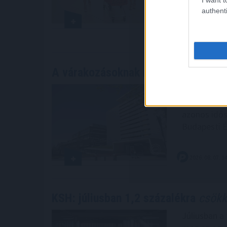
mértékű növ
authenti
értékeléséb
2026. 08. 07. 1
A várakozásoknak megfelelő bevét
A Richter G
461,6 milliá
azonos idősz
Budapesti É
2026. 08. 07. 1
KSH: júliusban 1,2 százalékra
csökke
Júliusban a