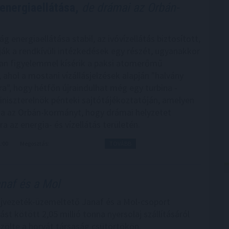
energiaellátása,
de drámai az Orbán-
 energiaellátása stabil, az ivóvízellátás biztosított,
dják a rendkívüli intézkedések egy részét, ugyanakkor
an figyelemmel kísérik a paksi atomerőmű
ahol a mostani vízállásjelzések alapján "halvány
ra", hogy hétfőn újraindulhat még egy turbina -
iniszterelnök pénteki sajtótájékoztatóján, amelyen
ta az Orbán-kormányt, hogy drámai helyzetet
a az energia- és vízellátás területén.
1:00
Megosztás:
TOVÁBB
anaf és a Mol
ajvezeték-üzemeltető Janaf és a Mol-csoport
t kötött 2,05 millió tonna nyersolaj szállításáról
özölte a horvát társaság csütörtökön.