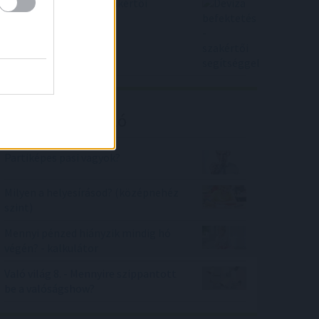
Deviza befektetés - szakértői
segítséggel
Kalkulátor ajánló
Partiképes pasi vagyok?
Milyen a helyesírásod? (középnehéz
szint)
Mennyi pénzed hiányzik mindig hó
végén? - kalkulátor
Való világ 8. - Mennyire szippantott
be a valóságshow?