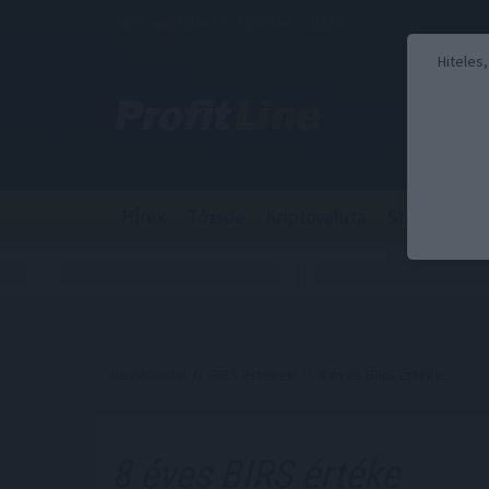
2026. augusztus 8., szombat - László
Hiteles
Hírek
Tőzsde
Kriptovaluta
Stabilcoin
Kezdőoldal
//
BIRS értékek
// 8 éves BIRS értéke
8 éves BIRS értéke