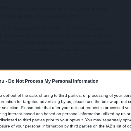
,5%-os visszaesést szenvedett el, és 135 dollár körül
él jóval nagyobb esést könyvelhetett el.
ion Technologies (NYSE: BMNR) közel 4%-ot veszített
oinbase (Nasdaq: COIN) részvénye 2,5%-kal gyengült, míg
el 5%-ot estek. Hasonló mértékű visszaesést szenvedett
ek részvényei szintén mintegy 5%-kal kerültek lejjebb.
ának Bitcoin-eladását nevezte meg a zuhanás közvetlen
.hu -
Do Not Process My Personal Information
összetettebb folyamatok állnak. A kriptoszektor hónapok
tot a magas kamatkörnyezet, a szabályozási
to opt-out of the sale, sharing to third parties, or processing of your per
általános elfordulás is terheli.
formation for targeted advertising by us, please use the below opt-out s
r selection. Please note that after your opt-out request is processed y
gy a piac továbbra is rendkívül érzékenyen reagál a nagy
eing interest-based ads based on personal information utilized by us or
tetők figyelme elsősorban arra irányul majd, hogy a
disclosed to third parties prior to your opt-out. You may separately opt-
losure of your personal information by third parties on the IAB’s list of
rüli támaszszintet, vagy újabb eladási hullám indulhat el a