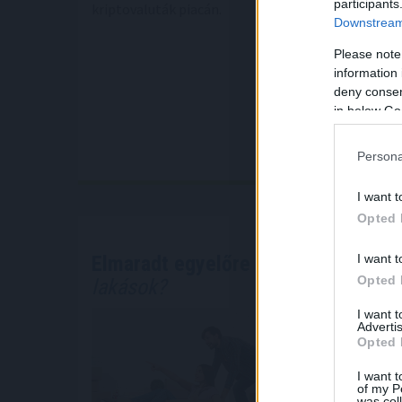
participants
kriptovaluták piacán.
Downstream 
Please note
Érdekel, tá
information 
deny consent
in below Go
Persona
I want t
Opted 
I want t
Elmaradt egyelőre az albérletpiaci 
Opted 
lakások?
I want 
A felsőokta
Advertis
albérletpia
Opted 
számban a l
I want t
része is err
of my P
was col