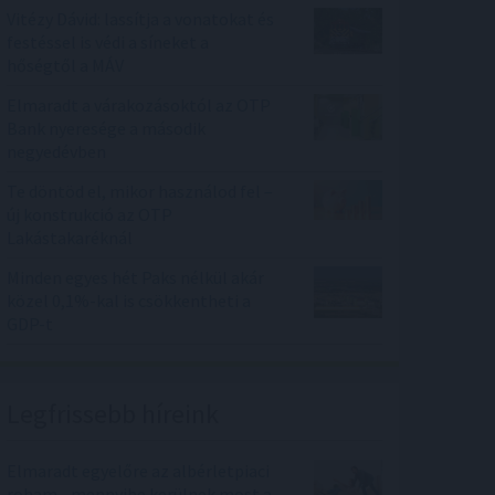
Vitézy Dávid: lassítja a vonatokat és
festéssel is védi a síneket a
hőségtől a MÁV
Elmaradt a várakozásoktól az OTP
Bank nyeresége a második
negyedévben
Te döntöd el, mikor használod fel –
új konstrukció az OTP
Lakástakaréknál
Minden egyes hét Paks nélkül akár
közel 0,1%-kal is csökkentheti a
GDP-t
Legfrissebb híreink
Elmaradt egyelőre az albérletpiaci
roham - mennyibe kerülnek most a