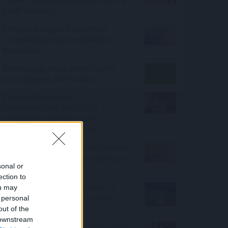
kiadó lakások?
Felhívás a magyar kkv-szektor
összefogására az energiakrízis
kezelésére
A mulcsozás titka, amitől szebb
lesz a gyeped, mint valaha
Energiaválság idején
felértékelődnek a korszerű
otthonok – mutatjuk, miből
finanszírozható a felújítás
Megtorpant az áremelkedés, de sok
eladó még mindig durván túlárazza
sonal or
eladó ingatlanát
ection to
Rekordhőség, rekordkockázat: a
ou may
klímaváltozás már a vállalatok
 personal
működését is átírja
out of the
 downstream
Mit tesz az agyaddal, ha minden nap