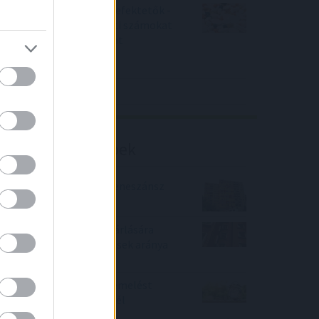
Örülhetnek a Richter befektetők -
piaci konszenzus feletti számokat
közölt a tőzsdei vállalat
4IG elemzés
Richter elemzés
Befektetési tippek
2022-ben újabb panelreneszánsz
indult a lakáspiacon
A használt lakások vásárlására
szóló csok-os szerződések aránya
19 százalékra nőtt
2022. év eleje is kamatemelést
hozott a lakáshiteleknél