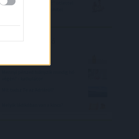
Vállalati piacról „lopott” ötlettel
lehet kedvezőbb a lakáshitel
törlesztés
Kalkulátor ajánló
Fröccs kvíz
Mennyi pénzed hiányzik mindig hó
végén? - kalkulátor
Mit tudsz Te az Adriáról?
Melyik ládikóban van a kincs?