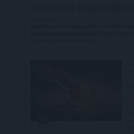
tűntek el a kriptoszekto
2026. 06. 04. 02:00
A digitális eszközök piaca, amely az elmúlt hónapo
hullámmal szembesült, miután a Bitcoin-tartaléka
32 darab Bitcoint értékesített.
A h
1-je
azt
ala
A B
alá
feb
ves
dol