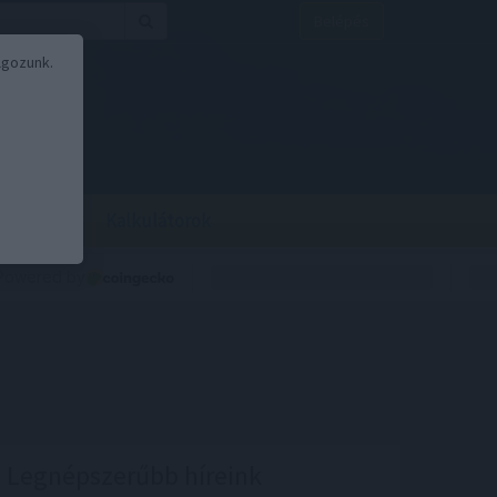
Belépés
lgozunk.
BOR
BIRS
Kalkulátorok
Legnépszerűbb híreink