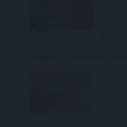
energiahaté
amelyet nem
millió forin
nem tud öne
2026. 08. 07. 0
Megtorpant az áremelkedés, de so
eladó ingatlanát
Annak ellen
csökkentek 
korábbi piac
meghatározá
következtéb
olykor a 15–
megnehezíth
az értékesít