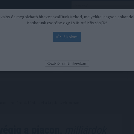
, valós és megbízható híreket szállítunk Neked, melyekkel nagyon sokat do
Kaphatunk cserébe egy LÁJK-ot? Köszönjük!
Lájkolom
Nyugdíj
Biztosítási befektetések
BU
Köszönöm, már like-oltam
con, milliárdok tűntek el a kriptoszektorban
végig a piacon,
milliárdok