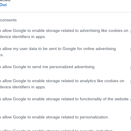
ét. Az idei szezon első tíz napjának adatai alapján
Out
am egyelőre országosan visszafogottabb mint tavaly
előtt. Igaz, vannak kivételes városok, ahol nagyobb
consents
indult a szezon.
o allow Google to enable storage related to advertising like cookies on
8:00
Megosztás:
TOVÁBB
evice identifiers in apps.
o allow my user data to be sent to Google for online advertising
zefogására
az energiakrízis kezelésére
s.
Magyar Energiamentő Vállalkozások Közössége
to allow Google to send me personalized advertising.
ynek célja, hogy a hazai KKV-k is aktív szereplőivé
 az energiakrízis kezelésének.
o allow Google to enable storage related to analytics like cookies on
evice identifiers in apps.
o allow Google to enable storage related to functionality of the website
7:00
Megosztás:
TOVÁBB
o allow Google to enable storage related to personalization.
z a gyeped, mint valaha
o allow Google to enable storage related to security, including