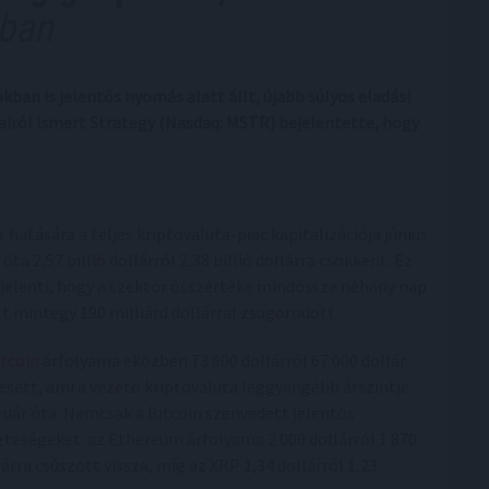
rban
kban is jelentős nyomás alatt állt, újabb súlyos eladási
iról ismert Strategy (Nasdaq: MSTR) bejelentette, hogy
ír hatására a teljes kriptovaluta-piac kapitalizációja június
 óta 2,57 billió dollárról 2,38 billió dollárra csökkent. Ez
 jelenti, hogy a szektor összértéke mindössze néhány nap
tt mintegy 190 milliárd dollárral zsugorodott.
itcoin
árfolyama eközben 73 800 dollárról 67 000 dollár
 esett, ami a vezető kriptovaluta leggyengébb árszintje
ruár óta. Nemcsak a Bitcoin szenvedett jelentős
zteségeket: az Ethereum árfolyama 2 000 dollárról 1 870
lárra csúszott vissza, míg az XRP 1,34 dollárról 1,23