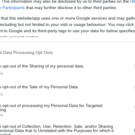
. This information may also be disclosed by us to third parties on the
IA
Participants
that may further disclose it to other third parties.
 that this website/app uses one or more Google services and may gath
jékoztatást kérek!
including but not limited to your visit or usage behaviour. You may click 
 to Google and its third-party tags to use your data for below specifi
ogle consent section.
l Data Processing Opt Outs
o opt-out of the Sharing of my personal data.
In
o opt-out of the Sale of my Personal Data.
roham -
mennyibe kerülnek most a kiadó
In
to opt-out of processing my Personal Data for Targeted
tási ponthatárok kihirdetése utáni hetek jelentik az
ing.
ci főszezont, ekkor egyszerre jelennek meg nagyobb
In
akást kereső diákok, miközben a tulajdonosok egy
o opt-out of Collection, Use, Retention, Sale, and/or Sharing
e az időszakra időzíti kiadó ingatlanának
ersonal Data that Is Unrelated with the Purposes for which it
lected.