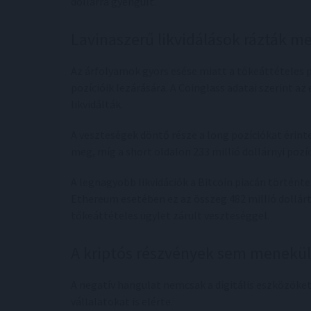
dollárra gyengült.
Lavinaszerű likvidálások rázták me
Az árfolyamok gyors esése miatt a tőkeáttételes
pozícióik lezárására. A Coinglass adatai szerint a
likvidálták.
A veszteségek döntő része a long pozíciókat érint
meg, míg a short oldalon 233 millió dollárnyi pozí
A legnagyobb likvidációk a Bitcoin piacán történtek
Ethereum esetében ez az összeg 482 millió dollárt t
tőkeáttételes ügylet zárult veszteséggel.
A kriptós részvények sem menekü
A negatív hangulat nemcsak a digitális eszközöke
vállalatokat is elérte.