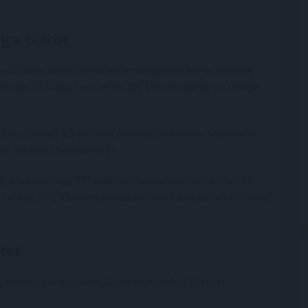
g a piacot
 pozíciókat tartó befektetők tömegesen kényszerültek
z elmúlt 24 órában összesen 266 158 kereskedő pozícióját
ette: ezekből 1,5 milliárd dollárnyi állomány semmisült
ció záródott kényszerből.
, ahol mintegy 773 millió dollárnyi pozíció tűnt el. Az
ett ki, míg a Solana piacán körülbelül 88 millió dollárnyi
ltek
t, hanem a kriptovalutákhoz kapcsolódó tőzsdei