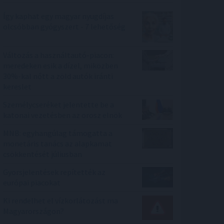
Így kaphat egy magyar nyugdíjas
olcsóbban gyógyszert - 7 lehetőség
Változás a használtautó-piacon:
meredeken esik a dízel, miközben
30%-kal nőtt a zöld autók iránti
kereslet
Személycseréket jelentette be a
katonai vezetésben az orosz elnök
MNB: egyhangúlag támogatta a
monetáris tanács az alapkamat
csökkentését júliusban
Gyorsjelentések repítették az
európai piacokat
Ki rendelhet el vízkorlátozást ma
Magyarországon?