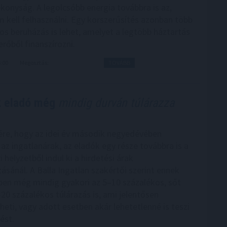
konyság. A legolcsóbb energia továbbra is az,
 kell felhasználni. Egy korszerűsítés azonban több
tos beruházás is lehet, amelyet a legtöbb háztartás
rőből finanszírozni.
5:00
Megosztás:
TOVÁBB
k eladó még
mindig durván túlárazza
ére, hogy az idei év második negyedévében
az ingatlanárak, az eladók egy része továbbra is a
i helyzetből indul ki a hirdetési árak
sánál. A Balla Ingatlan szakértői szerint ennek
en még mindig gyakori az 5–10 százalékos, sőt
20 százalékos túlárazás is, ami jelentősen
eti, vagy adott esetben akár lehetetlenné is teszi
ést.