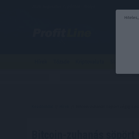
2026. augusztus 7., péntek - Ibolya
Hiteles
Hírek
Tőzsde
Kriptovaluta
Stabilcoin
Kezdőoldal
//
Hírek
// Bitcoin-zuhanás söpört végig a pia
Bitcoin-zuhanás söpört 