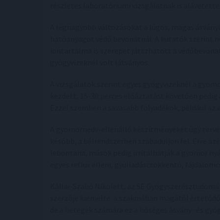
részletes laboratóriumi vizsgálatnak is alávetette
A legnagyobb változásokat a lúgos, magas ásvány
hatóanyagot védő bevonatnál. A kutatók szerint 
iontartalma is szerepet játszhatott a védőbevona
gyógyvizeknél volt látványos.
A vizsgálatok szerint egyes gyógyvizeknél a gyom
kezdett, 15-30 perces előáztatást követően pedig 
Ezzel szemben a savasabb folyadékok, például az 
A gyomornedv-ellenálló készítményeket úgy terve
később, a bélrendszerben szabaduljon fel. Erre a
lebontana, mások pedig irritálhatják a gyomor nyál
egyes reflux elleni, gyulladáscsökkentő, fájdalom
Kállai-Szabó Nikolett, az SE Gyógyszerésztudomá
szerzője kiemelte: a szakmában magától értetődő,
de a betegek számára ez a bőséges ásvány- és gy