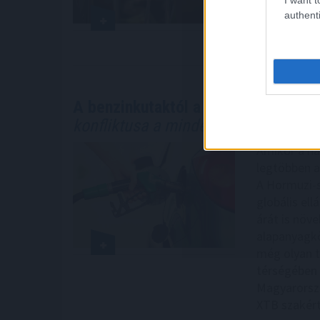
és a termel
authenti
2026. 08. 06. 2
A benzinkutaktól a boltok polcaiig: 
konfliktusa a mindennapokat
Amikor a há
legtöbben a
A Hormuzi-s
globális el
árát is növe
alapanyagkö
még olyan t
térségében á
Magyarorszá
XTB szakért