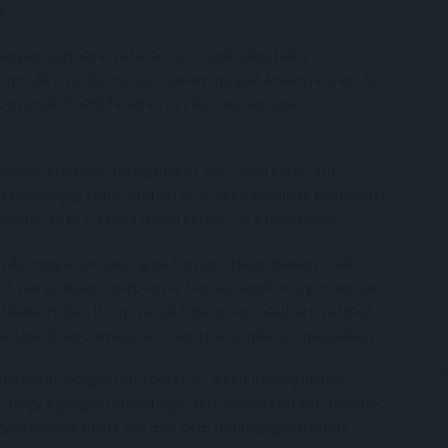
k.
ianyag-tartalmú palackozott vizek okozták a
nemcsak a víz lúgossága, hanem magas ásványianyag- és
t gyorsabb oldódásában - ez különösen egyes
ornedv-ellenálló réteg már öt perc után károsodni
a hatóanyag több mint 90 százaléka idő előtt kioldódott.
almalé, sokkal stabilabban tartották a bevonatot.
zik, hogy a hatóanyag ne a gyomorban, hanem csak
zért van szükség, mert egyes hatóanyagokat a gyomorsav
kahártyáját. Ilyen speciális bevonat található például
csillapító vagy emésztést segítő enzimkészítményeken is.
nyi Karának egyetemi docense, a tanulmány utolsó
 hogy a gyógyszereket egyszerű csapvízzel kell bevenni,
ógyvízkínálat miatt ma már nem mindig egyértelmű.