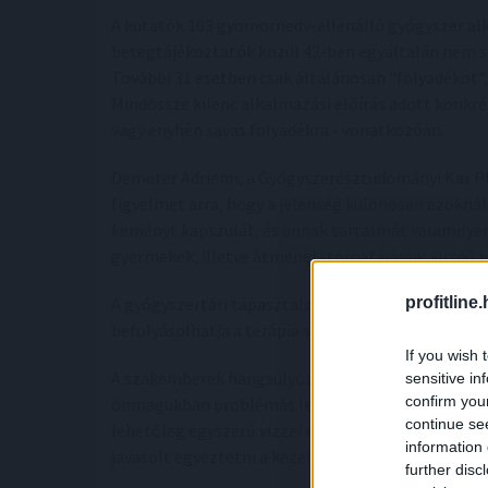
A kutatók 103 gyomornedv-ellenálló gyógyszer alka
betegtájékoztatók közül 42-ben egyáltalán nem sz
További 31 esetben csak általánosan "folyadékot",
Mindössze kilenc alkalmazási előírás adott konkré
vagy enyhén savas folyadékra - vonatkozóan.
Demeter Adrienn, a Gyógyszerésztudományi Kar PhD
figyelmet arra, hogy a jelenség különösen azoknál 
keményt kapszulát, és annak tartalmát valamilyen
gyermekek, illetve átmeneti torokfájással küzdő 
profitline
A gyógyszertári tapasztalatok szerint sok beteg n
befolyásolhatja a terápia sikerességét.
If you wish 
A szakemberek hangsúlyozták: a vizsgálat nem azt 
sensitive in
confirm you
önmagukban problémás lenne. A kutatás fő üzene
continue se
lehetőleg egyszerű vízzel érdemes bevenni, a kapsz
information 
javasolt egyeztetni a kezelőorvossal vagy gyógysz
further disc