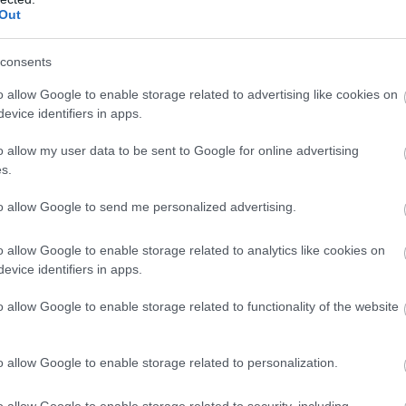
Out
k a halgazdálkodók
consents
i hőség és szárazság közepette a halgazdálkodók
o allow Google to enable storage related to advertising like cookies on
egnagyobb hozamra törekszenek, a vészhelyzet
evice identifiers in apps.
t próbálják megelőzni minden eszközzel - közölte az
törtökön a Magyar Akvakultúra és Halászati
o allow my user data to be sent to Google for online advertising
s.
 Szervezet (MA-HAL).
to allow Google to send me personalized advertising.
1:00
Megosztás:
TOVÁBB
o allow Google to enable storage related to analytics like cookies on
evice identifiers in apps.
élén a magyar csemegekukorica
o allow Google to enable storage related to functionality of the website
a növekvő költségek és a csökkenő jövedelmezőség
csemegekukorica továbbra is kiszámítható termelési
 jelenthet a hazai gazdálkodóknak. A Syngenta
o allow Google to enable storage related to personalization.
agyar ágazat jövőjének kulcsa az öntözés
 a szélsőséges időjárást jól viselő fajták használata
o allow Google to enable storage related to security, including