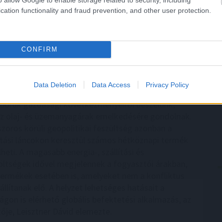
ési hatékonyság növelése lehet.
cation functionality and fraud prevention, and other user protection.
0:00
Megosztás:
TOVÁBB
CONFIRM
így drágíthatja
meg a Hormuzi-szoros
Data Deletion
Data Access
Privacy Policy
borúk gazdasági következményeiről beszélünk,
z olaj- és üzemanyagárak emelkedésére gondolnak.
zoros körüli geopolitikai feszültség azonban a
látási láncokon keresztül számos hétköznapi termék
lheti. A magasabb energia-, szállítási és
ltségek idővel megjelennek a fogyasztói árakban,
ermékek esetében is, amelyeket nem a konfliktus
llítanak elő. A helyzet lehetséges hatásait a
gon is elérhető globális befektetési alkalmazás, az
ője, Leisztner Dávid elemezte.