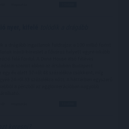
9:00
Megosztás:
TOVÁBB
ó nyer, kifelé
tolódik a drágább
 a drágább ingatlanok földrajza: a 100 millió forint
tlanok iránti kereslet a főváros helyett egyre inkább
áció felé fordul. A Duna House első féléves
 adatai szerint ebben az ársávban Budapest
 egy év alatt 57-ről 48 százalékra csökkent, míg
yéé 24-ről 33 százalékra nőtt. A háttérben egyszerű
anabból a pénzből az agglomerációban nagyobb
sárolható.
8:00
Megosztás:
TOVÁBB
zt keresni?