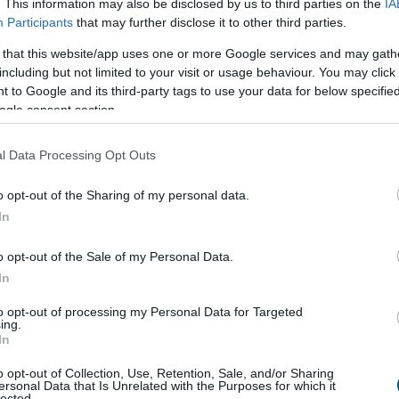
. This information may also be disclosed by us to third parties on the
IA
Participants
that may further disclose it to other third parties.
 that this website/app uses one or more Google services and may gath
including but not limited to your visit or usage behaviour. You may click 
 to Google and its third-party tags to use your data for below specifi
ogle consent section.
l Data Processing Opt Outs
i
tárgyalásokat a bértranszparencia
o opt-out of the Sharing of my personal data.
gon is új korszakot hoz az Európai Unió
In
rencia-szabályozása, amely minden eddiginél
á teszi a vállalati javadalmazást: a munkavállalók
o opt-out of the Sale of my Personal Data.
gal kérhetik ki munkáltatójuktól az azonos értékű
In
ők átlagos bérét. A WHC szakértői arra
tnek, hogy az új irányelv nemcsak a bértárgyalások
to opt-out of processing my Personal Data for Targeted
ing.
 változtatja meg, de komoly adminisztrációs és
In
elkészülést is megkövetel a hazai cégektől.
o opt-out of Collection, Use, Retention, Sale, and/or Sharing
2:00
Megosztás:
TOVÁBB
ersonal Data that Is Unrelated with the Purposes for which it
lected.