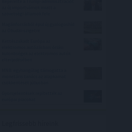
Beperelte a Trump-adminisztrációt
az új importvámok miatt a
szövetségi államok fele
Magánforrásból épül új gyalogoshíd
az Óbudai-szigetre
Kettészakadt Európa az
elektromos autózásban: óriási
különbségek az elektromos autók
elterjedésében
MNB: egyhangúlag támogatta a
monetáris tanács az alapkamat
csökkentését júliusban
Gyorsjelentések repítették az
európai piacokat
Legfrissebb híreink