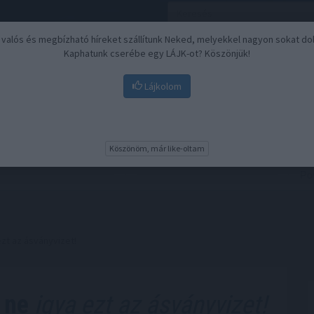
, valós és megbízható híreket szállítunk Neked, melyekkel nagyon sokat do
Kaphatunk cserébe egy LÁJK-ot? Köszönjük!
Lájkolom
Nyugdíj
Biztosítási befektetések
BU
Köszönöm, már like-oltam
zt az ásványvizet!
 ne
igya ezt az ásványvizet!