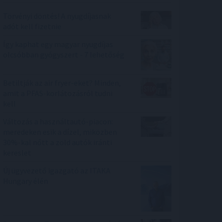
Törvényi döntés! A nyugdíjasnak
adót kell fizetnie
Így kaphat egy magyar nyugdíjas
olcsóbban gyógyszert - 7 lehetőség
Betiltják az air fryer-eket? Minden,
amit a PFAS-korlátozásról tudni
kell
Változás a használtautó-piacon:
meredeken esik a dízel, miközben
30%-kal nőtt a zöld autók iránti
kereslet
Új ügyvezető igazgató az ITAKA
Hungary élén