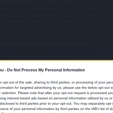
lmazási előírását is elemezték. A vizsgált
erepelt, milyen folyadékkal kell bevenni a készítményt.
 21 esetben pedig "vizet" említettek pontosítás nélkül.
t útmutatást a megfelelő italra - például az almalére
-hallgatója, a tanulmány első szerzője felhívta a
lehet fontos, akik nyelési nehézség miatt felnyitják a
 folyadékba, joghurtba vagy almapürébe keverik. Idősek,
betegek gyakran kerülhetnek ilyen helyzetbe.
.hu -
Do Not Process My Personal Information
incs tisztában azzal, hogy a bevételhez használt folyadék
to opt-out of the sale, sharing to third parties, or processing of your per
jelenti, hogy az ásvány- vagy gyógyvizek fogyasztása
formation for targeted advertising by us, please use the below opt-out s
r selection. Please note that after your opt-out request is processed y
te, hogy a gyomornedv-ellenálló gyógyszereket
eing interest-based ads based on personal information utilized by us or
ulák felnyitása vagy a tabletták felezése előtt pedig
disclosed to third parties prior to your opt-out. You may separately opt-
erésszel.
losure of your personal information by third parties on the IAB’s list of