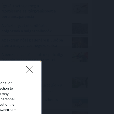
Így változtatja meg a
fizetésemelési tárgyalásokat a
bértranszparencia
A vészhelyzet elkerülésén
dolgoznak a halgazdálkodók
Az extrém hőség ellenére is Európa
élén a magyar csemegekukorica
A benzinkutaktól a boltok polcaiig:
így drágíthatja meg a Hormuzi-
szoros konfliktusa a
mindennapokat
100 millió felett már az
sonal or
agglomeráció nyer, kifelé tolódik a
ection to
drágább ingatlanok kereslete
ou may
 personal
Hogyan lehet nyaralás közben is
out of the
pénzt keresni?
 downstream