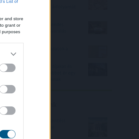
Az aszály már a magyar
B’s List of
vállalatokat és a forint árfolyamát
is sújtja
er and store
Hogyan válasszunk a csendes
to grant or
elvonulás és a pörgős nyaralás
ed purposes
között
Gyenge magyar makroadatok a
második negyedévre
Durvul a verseny: nullás díjakat és
százezer forintnál is többet ér egy
új céges ügyfél a bankoknak
Friss elemzéseink
Fokozatos kamatcsökkentést
támogatnak az amerikai
jegybankárok