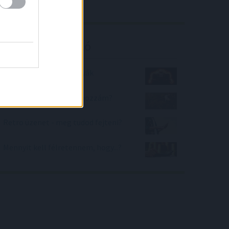
előtt
Kalkulátor ajánló
Forma 1-es versenypályák
Milyen kutyafajta illik hozzám?
Retro üzenet - meg tudod fejteni?
Mennyit kell félretennem, hogy...?