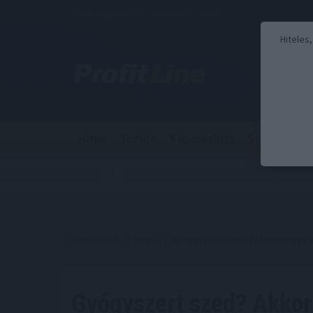
2026. augusztus 6., csütörtök - Berta
Hiteles
Hírek
Tőzsde
Kriptovaluta
Stabilcoin
Kezdőoldal
//
Hírek
// Gyógyszert szed? Akkor ne igya e
Gyógyszert szed? Akkor