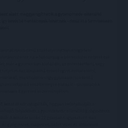
 perc alatt meggyengíthetik a gyomornedv-ellenálló
így kevésbé hatékonyak lehetnek - derül ki a Semmelweis
ából.
harmaceutics című szakfolyóiratban megjelent
ulmány szerint ha a hatóanyag a bélrendszer helyett túl
án, már a gyomorban kioldódik, az mérsékelheti, vagy
r teljesen hatástalanná teheti egyes reflux elleni,
morvédő, pszichiátriai vagy gyulladáscsökkentő
dalomcsillapító készítmények hatását - olvasható a
melweis Egyetem közleményében.
SE kutatói azt vizsgálták, hogyan befolyásolják a
önböző folyadékok a gyomornedv-ellenálló gyógyszerek
ását. A kutatás során 22 gyakran fogyasztott italt
és gyógyvizet, csapvizet, szűrt vizet és almalevet -