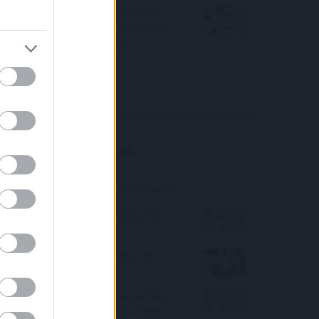
Örülhetnek a Richter befektetők -
piaci konszenzus feletti számokat
közölt a tőzsdei vállalat
4IG elemzés
Richter elemzés
Befektetési tippek
Brutális eredmény jött a Richtertől
Heti kamattükör – olcsóbb a 20,
mint a 10 éves kamat
Pánik a támogatott lakáshitelek
piacán
Ilyet ki látott? Olcsóbb a személyi
hitel, mint az alapkamat emelés