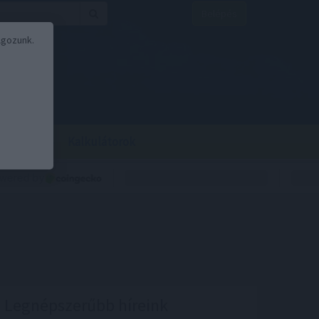
Belépés
lgozunk.
BOR
BIRS
Kalkulátorok
Legnépszerűbb híreink