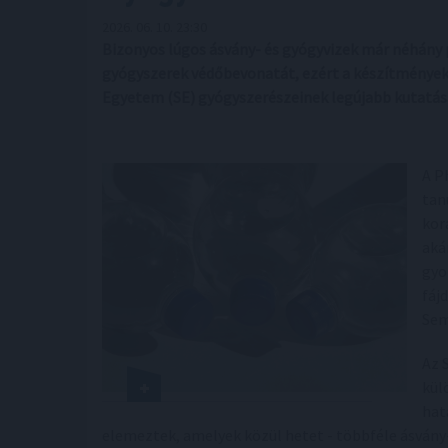
2026. 06. 10. 23:30
Bizonyos lúgos ásvány- és gyógyvizek már néhány
gyógyszerek védőbevonatát, ezért a készítmények 
Egyetem (SE) gyógyszerészeinek legújabb kutatás
A P
tan
kor
aká
gyo
fáj
Sem
Az 
kül
hat
elemeztek, amelyek közül hetet - többféle ásvány- 