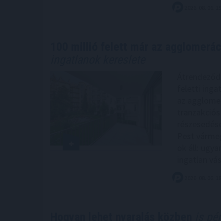
2026. 08. 06. 1
100 millió felett már az agglomeráci
ingatlanok kereslete
Átrendeződik
feletti inga
az agglomer
tranzakciós
részesedése
Pest vármeg
ok áll: ugy
ingatlan vá
2026. 08. 06. 1
Hogyan lehet nyaralás közben
is pén