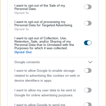
Folyik a vizsgálat és átvilágítás a közmédiánál - közölte
consent section.
I want to opt-out of the Sale of my
a társadalmi kapcsolatokért és kultúráért felelős
Personal Data.
miniszter a Facebook-oldalán pénteken közzétett
Opted In
videójában.
I want to opt-out of processing my
Personal Data for Targeted Advertising.
Opted In
2026. 08. 08. 08:00
I want to opt-out of Collection, Use,
Megosztás:
Retention, Sale, and/or Sharing of my
Personal Data that Is Unrelated with the
TOVÁBB
Purposes for which it was collected.
Opted Out
Google consents
Minden korábbinál hamarabb kezdődik a
közvetlen
agrártámogatások előlegfizetése
I want to allow Google to enable storage
related to advertising like cookies on web or
device identifiers in apps.
I want to allow my user data to be sent to
Google for online advertising purposes.
I want to allow Google to send me