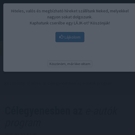
Hiteles, valós és megbízható híreket szállítunk Neked, melyekkel
nagyon sokat dolgozunk.
Kaphatunk cserébe egy LÁJK-ot? Köszönjük!
Lájkolom
Menü
Köszönöm, már like-oltam
Kezdőoldal
//
Hírek
// Célegyenesben az e-autók program
Célegyenesben az
e-autók
program
2025. 03. 12. 17:30