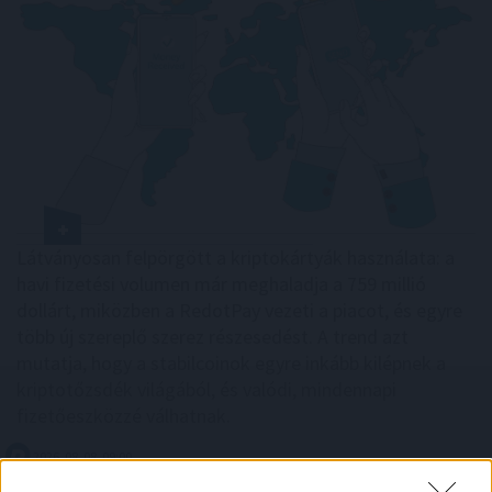
Látványosan felpörgött a kriptokártyák használata: a
havi fizetési volumen már meghaladja a 759 millió
dollárt, miközben a RedotPay vezeti a piacot, és egyre
több új szereplő szerez részesedést. A trend azt
mutatja, hogy a stabilcoinok egyre inkább kilépnek a
kriptotőzsdék világából, és valódi, mindennapi
fizetőeszközzé válhatnak.
2026. 08. 08. 09:00
Megosztás: