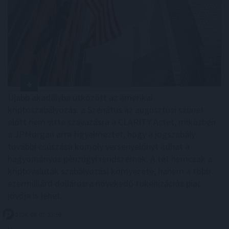
Újabb akadályba ütközött az amerikai
kriptoszabályozás: a Szenátus az augusztusi szünet
előtt nem vitte szavazásra a CLARITY Actet, miközben
a JPMorgan arra figyelmeztet, hogy a jogszabály
további csúszása komoly versenyelőnyt adhat a
hagyományos pénzügyi rendszernek. A tét nemcsak a
kriptovaluták szabályozási környezete, hanem a több
ezermilliárd dollárosra növekedő tokenizációs piac
jövője is lehet.
2026. 08. 07. 23:59