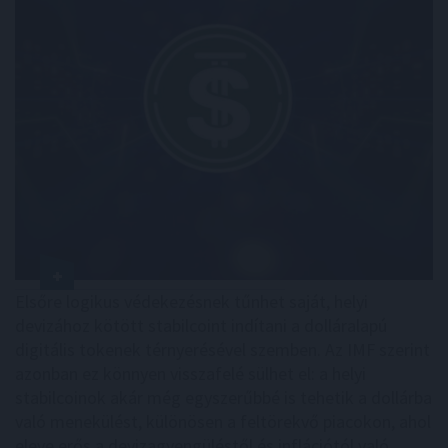
Elsőre logikus védekezésnek tűnhet saját, helyi
devizához kötött stabilcoint indítani a dolláralapú
digitális tokenek térnyerésével szemben. Az IMF szerint
azonban ez könnyen visszafelé sülhet el: a helyi
stabilcoinok akár még egyszerűbbé is tehetik a dollárba
való menekülést, különösen a feltörekvő piacokon, ahol
eleve erős a devizagyengüléstől és inflációtól való