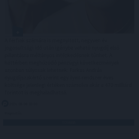
A férfiak számára is megnyitott, negyven év
jogosultsági idő után igénybe vehető nyugdíj első
pillantásra méltányos intézkedésnek tűnhet. A
háttérben meghúzódó pénzügyi következmények
azonban súlyosak lehetnek: Farkas András
nyugdíjszakértő szerint egy ilyen rendszer éves
költsége jelenlegi értéken számolva akár a 470 milliárd
forintot is meghaladhatná.
2026. 08. 08. 02:00
Megosztás:
TOVÁBB