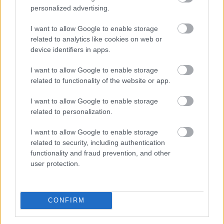
personalized advertising.
I want to allow Google to enable storage
related to analytics like cookies on web or
device identifiers in apps.
I want to allow Google to enable storage
related to functionality of the website or app.
Minden korábbinál hamarabb kezdődik a közvetlen
agrártámogatások előlegfizetése idén, az utalások már
I want to allow Google to enable storage
augusztus közepén indulhatnak - jelentette be az agrár-
related to personalization.
és élelmiszer-gazdasági miniszter videóüzenetben
I want to allow Google to enable storage
pénteken.
related to security, including authentication
functionality and fraud prevention, and other
2026. 08. 08. 07:00
user protection.
Megosztás:
TOVÁBB
CONFIRM
Ebben a megyében már olcsóbbak
a