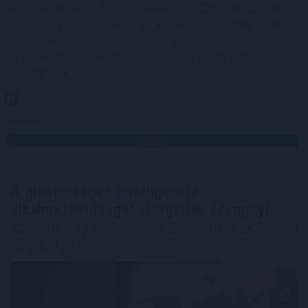
ideje domináns Tron, miközben az USDT-felhasználók
száma is gyors ütemben nő a hálózaton. A Tron ettől
még messze nem veszítette el vezető szerepét:
tranzakciós volumenben továbbra is óriási előnnyel
rendelkezik.
2026. 08. 08. 14:00
Megosztás:
TOVÁBB
A mesterséges intelligencia
alkalmazhatóságát vizsgálták személyre
szabott daganatellenes terápia kialakítására
Szegeden