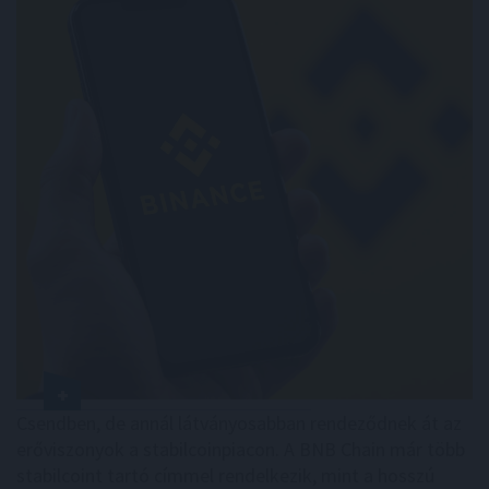
Csendben, de annál látványosabban rendeződnek át az
erőviszonyok a stabilcoinpiacon. A BNB Chain már több
stabilcoint tartó címmel rendelkezik, mint a hosszú