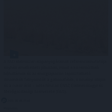
A FAO élelmiszer-alapanyagárainak referenciamutatója
enyhén emelkedett júliusban, mivel a közelmúltbeli
hőhullámok és az energiapiacon tapasztalható
dinamikák felnyomták a gabonafélék, a növényi olajok
és a cukor árát – adta hírül az ENSZ Élelmezésügyi és
Mezőgazdasági Szervezete (FAO).
2026. 08. 08. 05:00
Megosztás: