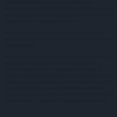
élhetőbbé teszik településeinket, üzemeltetésük-
karbantartásuk olcsóbb fenntartóik számára. A legnagyobb
szennyezők közé tartozó közúti közlekedés zöldítése fontos
szerepet tölt be a klímacélok elérésében.
A szektor károsanyag-kibocsátása a korábbi folyamatos
emelkedést megfordítva tavalyelőtt 7 százalékkal csökkent
Magyarországon.
Az elektromos gépjárművek iránti érdeklődés emelkedését
jól mutatja, hogy minden korábbinál több tisztán
elektromos gépkocsi állt munkába idén februárban. Az
elmúlt hónapban 2124 jármű kapott zöld rendszámot, ezzel
megdőlt a havi forgalomba helyezések rekordja. Tavaly több
mint 22 ezer darabbal nőtt a leginkább környezetkímélő
flotta, amely hamarosan eléri a tízszeres bővülést az évtized
elejéhez képest - összegezte az Energiaügyi Minisztérium