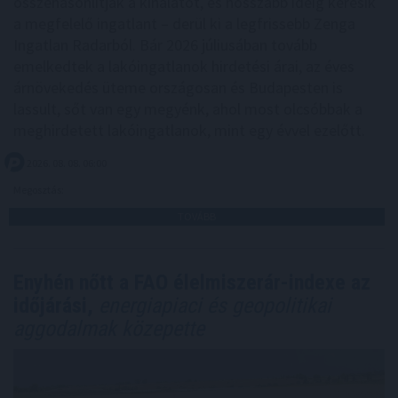
összehasonlítják a kínálatot, és hosszabb ideig keresik
a megfelelő ingatlant – derül ki a legfrissebb Zenga
Ingatlan Radarból. Bár 2026 júliusában tovább
emelkedtek a lakóingatlanok hirdetési árai, az éves
árnövekedés üteme országosan és Budapesten is
lassult, sőt van egy megyénk, ahol most olcsóbbak a
meghirdetett lakóingatlanok, mint egy évvel ezelőtt.
2026. 08. 08. 06:00
Megosztás:
TOVÁBB
Enyhén nőtt a FAO élelmiszerár-indexe az
időjárási,
energiapiaci és geopolitikai
aggodalmak közepette