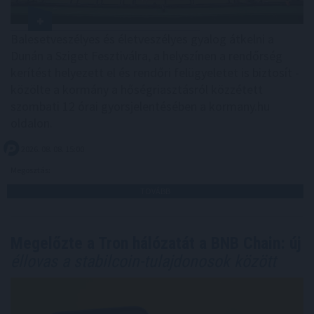
Balesetveszélyes és életveszélyes gyalog átkelni a
Dunán a Sziget Fesztiválra, a helyszínen a rendőrség
kerítést helyezett el és rendőri felügyeletet is biztosít -
közölte a kormány a hőségriasztásról közzétett
szombati 12 órai gyorsjelentésében a kormany.hu
oldalon.
2026. 08. 08. 15:00
Megosztás:
TOVÁBB
Megelőzte a Tron hálózatát a BNB Chain: új
éllovas a stabilcoin-tulajdonosok között