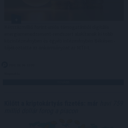
Kétszázmillió forint uniós támogatásból digitális
energiamenedzsment-rendszert alakítanak ki több
közintézményben és egyéb intézményben Békésen -
tájékoztatta az önkormányzat az MTI-t.
2026. 08. 08. 10:00
Megosztás:
TOVÁBB
Kilőtt a kriptokártyás fizetés: már
havi 759
millió dollár forog a piacon