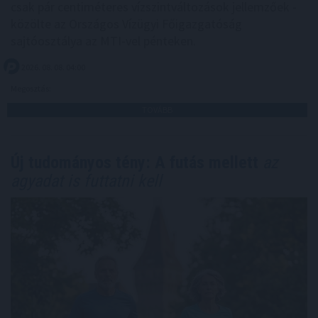
csak pár centiméteres vízszintváltozások jellemzőek -
közölte az Országos Vízügyi Főigazgatóság
sajtóosztálya az MTI-vel pénteken.
2026. 08. 08. 04:00
Megosztás:
TOVÁBB
Új tudományos tény: A futás mellett
az
agyadat is futtatni kell