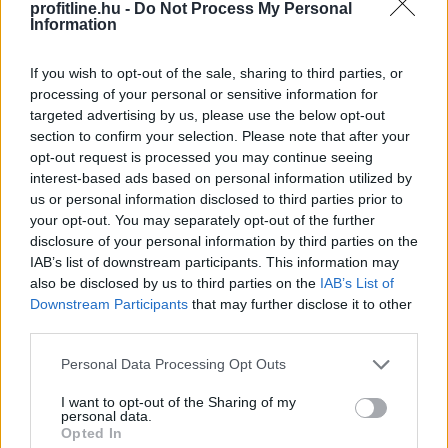
profitline.hu -
Do Not Process My Personal
Information
TOVÁBB
If you wish to opt-out of the sale, sharing to third parties, or
processing of your personal or sensitive information for
Tarr Zoltán: folyik a vizsgálat és
átvilágítás
targeted advertising by us, please use the below opt-out
a közmédiánál
section to confirm your selection. Please note that after your
opt-out request is processed you may continue seeing
interest-based ads based on personal information utilized by
us or personal information disclosed to third parties prior to
your opt-out. You may separately opt-out of the further
disclosure of your personal information by third parties on the
IAB’s list of downstream participants. This information may
also be disclosed by us to third parties on the
IAB’s List of
Downstream Participants
that may further disclose it to other
third parties.
Please note that this website/app uses one or more Google
Personal Data Processing Opt Outs
services and may gather and store information including but
not limited to your visit or usage behaviour. You may click to
I want to opt-out of the Sharing of my
personal data.
grant or deny consent to Google and its third-party tags to
Opted In
use your data for below specified purposes in below Google