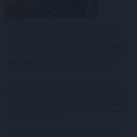
Emlékeztetnek: a hazai vállalatok tisztán elektromos
személygépkocsi, kisteherautó vagy kisbusz vásárlásához
kérhetnek járművenként 2,8-4 millió forint állami
hozzájárulást. A lehívható összeg a járműkategóriához és az
akkumulátor teljesítményéhez, a támogatható darabszám
pedig a foglalkoztatotti létszámhoz igazodik. Egy cégre
összesen akár 64 millió forint pályázati forrás juthat.
Személygépkocsikból eddig több mint ötezerhez kértek
támogatást a cégek. A beérkezett igénylések száma már az
5500-at, a teljes járműmennyiség pedig a 6400-at közelíti. A
legkeresettebb kategória a személyautóké, de az eddig
beérkezett pályázatok alapján kisteherautókból is mintegy
1400 találhat gazdára.
A minisztérium kifejtette: a tiszta és csendes járművek