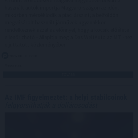
A forint erősödésére reagálva negyedével bővült a
használt autók importja Magyarországon az idén,
miközben mérséklődik a piaci árszint; a belföldön
megvásárolt használt járművek ugyanakkor
rendelkeznek azzal az előnnyel, hogy a kocsik előélete
ellenőrizhető - állapítja meg a Das WeltAuto az MTI-hez
eljuttatott közleményében.
2026. 08. 08. 12:00
Megosztás:
TOVÁBB
Az IMF figyelmeztet: a helyi stabilcoinok
felgyorsíthatják a dollárosodást