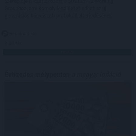
szereplője is csatlakozott a Stratum V2 Working
Grouphoz, ami komoly lendületet adhat az új
generációs bányászati protokoll elterjedésének.
2026. 08. 07. 23:00
Megosztás:
TOVÁBB
Évtizedes mélyponton
a magyar infláció