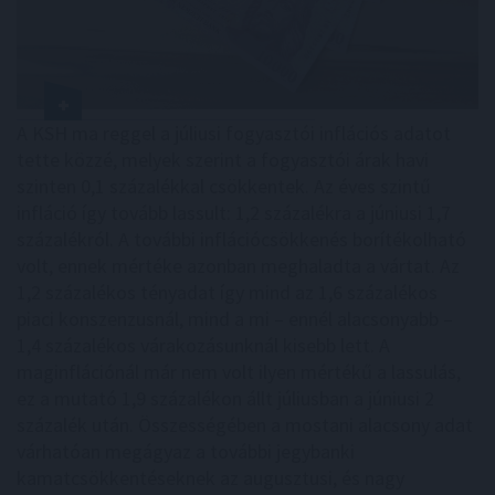
A KSH ma reggel a júliusi fogyasztói inflációs adatot
tette közzé, melyek szerint a fogyasztói árak havi
szinten 0,1 százalékkal csökkentek. Az éves szintű
infláció így tovább lassult: 1,2 százalékra a júniusi 1,7
százalékról. A további inflációcsökkenés borítékolható
volt, ennek mértéke azonban meghaladta a vártat. Az
1,2 százalékos tényadat így mind az 1,6 százalékos
piaci konszenzusnál, mind a mi – ennél alacsonyabb –
1,4 százalékos várakozásunknál kisebb lett. A
maginflációnál már nem volt ilyen mértékű a lassulás,
ez a mutató 1,9 százalékon állt júliusban a júniusi 2
százalék után. Összességében a mostani alacsony adat
várhatóan megágyaz a további jegybanki
kamatcsökkentéseknek az augusztusi, és nagy