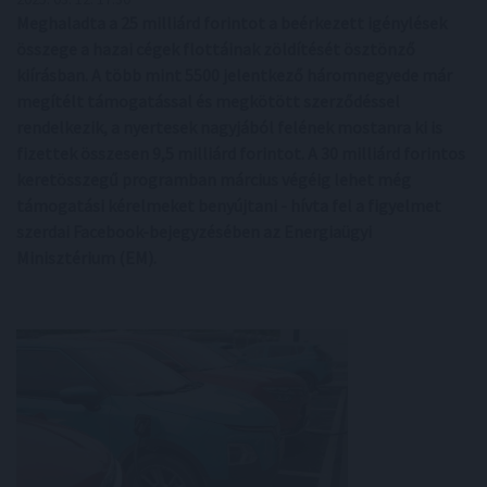
Meghaladta a 25 milliárd forintot a beérkezett igénylések
összege a hazai cégek flottáinak zöldítését ösztönző
kiírásban. A több mint 5500 jelentkező háromnegyede már
megítélt támogatással és megkötött szerződéssel
rendelkezik, a nyertesek nagyjából felének mostanra ki is
fizettek összesen 9,5 milliárd forintot. A 30 milliárd forintos
keretösszegű programban március végéig lehet még
támogatási kérelmeket benyújtani - hívta fel a figyelmet
szerdai Facebook-bejegyzésében az Energiaügyi
Minisztérium (EM).