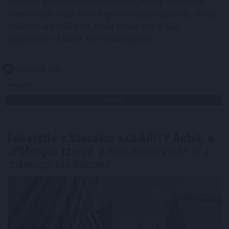
A sörhas elnevezés félrevezetőbb, mint gondolnánk.
Nem létezik olyan különleges biológiai kapcsoló, amely
felismeri a korsó sört, majd annak energiáját
egyenesen a köldök köré csomagolja.
2026. 08. 08. 01:00
Megosztás:
TOVÁBB
Félretette a Szenátus a CLARITY Actet, a
JPMorgan szerint
a Wall Street viheti el a
tokenizációs boomot