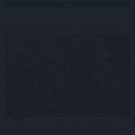
TOVÁBB
Megérkezett az eső a
Duna vízgyűjtőjére
Megérkezett a rég várt eső a Duna vízgyűjtőjére, a
folyó magyarországi szakaszán azonban továbbra is