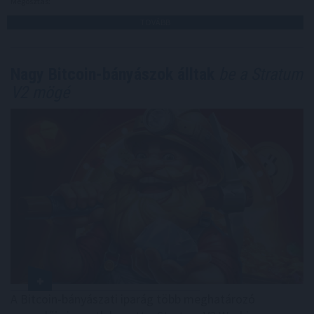
Megosztás:
TOVÁBB
Nagy Bitcoin-bányászok álltak
be a Stratum
V2 mögé
A Bitcoin-bányászati iparág több meghatározó