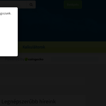
Belépés
lgozunk.
BOR
BIRS
Kalkulátorok
Legnépszerűbb híreink