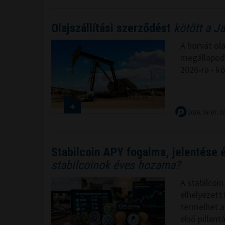
Olajszállítási szerződést
kötött a J
A horvát ol
megállapodás
2026-ra - k
2026. 08. 07. 2
Stabilcoin APY fogalma, jelentése
stabilcoinok éves hozama?
A stabilcoi
elhelyezett
termelhet a
első pillan