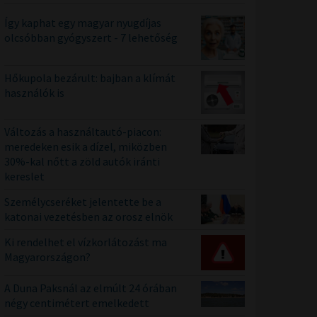
Így kaphat egy magyar nyugdíjas
olcsóbban gyógyszert - 7 lehetőség
Hőkupola bezárult: bajban a klímát
használók is
Változás a használtautó-piacon:
meredeken esik a dízel, miközben
30%-kal nőtt a zöld autók iránti
kereslet
Személycseréket jelentette be a
katonai vezetésben az orosz elnök
Ki rendelhet el vízkorlátozást ma
Magyarországon?
A Duna Paksnál az elmúlt 24 órában
négy centimétert emelkedett