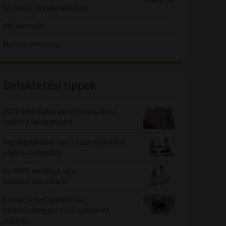
közölt a tőzsdei vállalat
4IG elemzés
Richter elemzés
Befektetési tippek
2022-ben újabb panelreneszánsz
indult a lakáspiacon
Kigyógyulóban van a személyi hitel
a koronavírusból
Az MNB reményt ad a
lakáshiteleseknek
Ennyit lehet spórolni a
hitelköltséggel a visszakapott
adóból