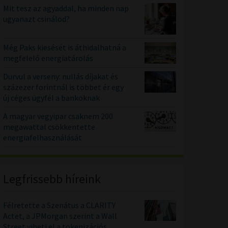
Mit tesz az agyaddal, ha minden nap
ugyanazt csinálod?
Még Paks kiesését is áthidalhatná a
megfelelő energiatárolás
Durvul a verseny: nullás díjakat és
százezer forintnál is többet ér egy
új céges ügyfél a bankoknak
A magyar vegyipar csaknem 200
megawattal csökkentette
energiafelhasználását
Legfrissebb híreink
Félretette a Szenátus a CLARITY
Actet, a JPMorgan szerint a Wall
Street viheti el a tokenizációs