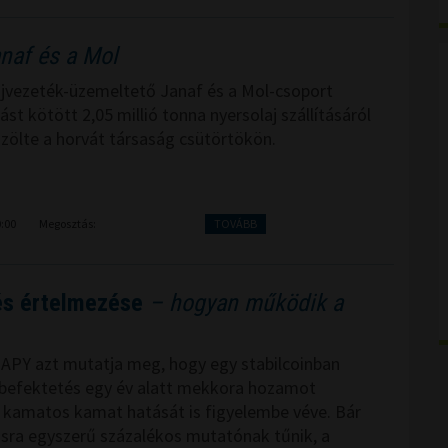
anaf és a Mol
ajvezeték-üzemeltető Janaf és a Mol-csoport
t kötött 2,05 millió tonna nyersolaj szállításáról
özölte a horvát társaság csütörtökön.
0:00
Megosztás:
TOVÁBB
 és értelmezése
– hogyan működik a
n APY azt mutatja meg, hogy egy stabilcoinban
 befektetés egy év alatt mekkora hozamot
 kamatos kamat hatását is figyelembe véve. Bár
tásra egyszerű százalékos mutatónak tűnik, a