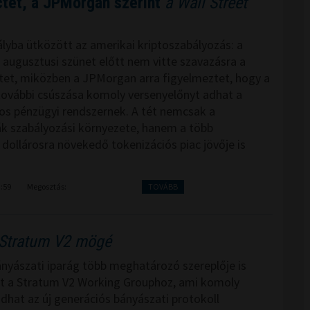
tet, a JPMorgan szerint
a Wall Street
lyba ütközött az amerikai kriptoszabályozás: a
 augusztusi szünet előtt nem vitte szavazásra a
et, miközben a JPMorgan arra figyelmeztet, hogy a
további csúszása komoly versenyelőnyt adhat a
s pénzügyi rendszernek. A tét nemcsak a
ák szabályozási környezete, hanem a több
 dollárosra növekedő tokenizációs piac jövője is
3:59
Megosztás:
TOVÁBB
Stratum V2 mögé
ányászati iparág több meghatározó szereplője is
t a Stratum V2 Working Grouphoz, ami komoly
adhat az új generációs bányászati protokoll