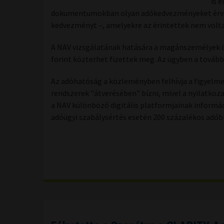
is 
dokumentumokban olyan adókedvezményeket érvénye
kedvezményt –, amelyekre az érintettek nem voltak
A NAV vizsgálatának hatására a magánszemélyek ö
forint közterhet fizettek meg. Az ügyben a tová
Az adóhatóság a közleményben felhívja a figyelme
rendszerek "átverésében" bízni, mivel a nyilatko
a NAV különböző digitális platformjainak informác
adóügyi szabálysértés esetén 200 százalékos adób