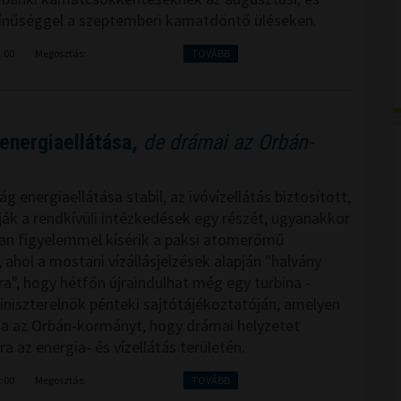
ínűséggel a szeptemberi kamatdöntő üléseken.
2:00
Megosztás:
TOVÁBB
energiaellátása,
de drámai az Orbán-
 energiaellátása stabil, az ivóvízellátás biztosított,
dják a rendkívüli intézkedések egy részét, ugyanakkor
an figyelemmel kísérik a paksi atomerőmű
ahol a mostani vízállásjelzések alapján "halvány
ra", hogy hétfőn újraindulhat még egy turbina -
iniszterelnök pénteki sajtótájékoztatóján, amelyen
ta az Orbán-kormányt, hogy drámai helyzetet
a az energia- és vízellátás területén.
1:00
Megosztás:
TOVÁBB