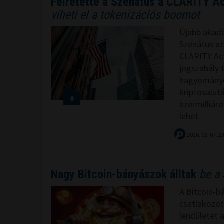
Félretette a Szenátus a CLARITY Ac
viheti el a tokenizációs boomot
Újabb akadá
Szenátus az
CLARITY Act
jogszabály 
hagyományo
kriptovalut
ezermilliárd
lehet.
2026. 08. 07. 2
Nagy Bitcoin-bányászok álltak
be a 
A Bitcoin-b
csatlakozot
lendületet 