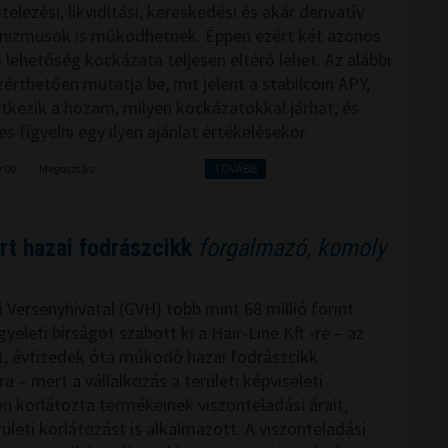
telezési, likviditási, kereskedési és akár derivatív
nizmusok is működhetnek. Éppen ezért két azonos
 lehetőség kockázata teljesen eltérő lehet. Az alábbi
érthetően mutatja be, mit jelent a stabilcoin APY,
tkezik a hozam, milyen kockázatokkal járhat, és
 figyelni egy ilyen ajánlat értékelésekor.
9:00
Megosztás:
TOVÁBB
rt hazai fodrászcikk
forgalmazó, komoly
 Versenyhivatal (GVH) több mint 68 millió forint
yeleti bírságot szabott ki a Hair-Line Kft.-re – az
t, évtizedek óta működő hazai fodrászcikk
 – mert a vállalkozás a területi képviseleti
n korlátozta termékeinek viszonteladási árait,
ületi korlátozást is alkalmazott. A viszonteladási