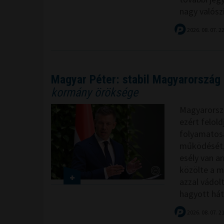
nagy valósz
2026. 08. 07. 2
Magyar Péter: stabil Magyarország 
kormány öröksége
Magyarország
ezért felol
folyamatos
működését, 
esély van ar
közölte a m
azzal vádol
hagyott hátr
2026. 08. 07. 2