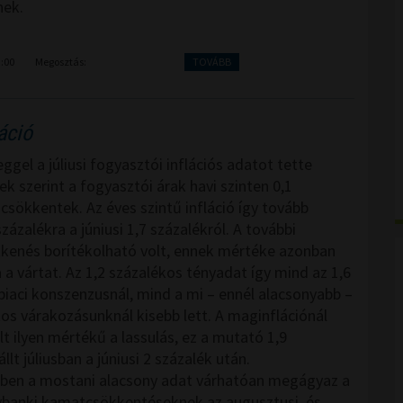
nek.
3:00
Megosztás:
TOVÁBB
áció
gel a júliusi fogyasztói inflációs adatot tette
k szerint a fogyasztói árak havi szinten 0,1
 csökkentek. Az éves szintű infláció így tovább
 százalékra a júniusi 1,7 százalékról. A további
kkenés borítékolható volt, ennek mértéke azonban
a vártat. Az 1,2 százalékos tényadat így mind az 1,6
piaci konszenzusnál, mind a mi – ennél alacsonyabb –
kos várakozásunknál kisebb lett. A maginflációnál
t ilyen mértékű a lassulás, ez a mutató 1,9
llt júliusban a júniusi 2 százalék után.
ben a mostani alacsony adat várhatóan megágyaz a
ybanki kamatcsökkentéseknek az augusztusi, és