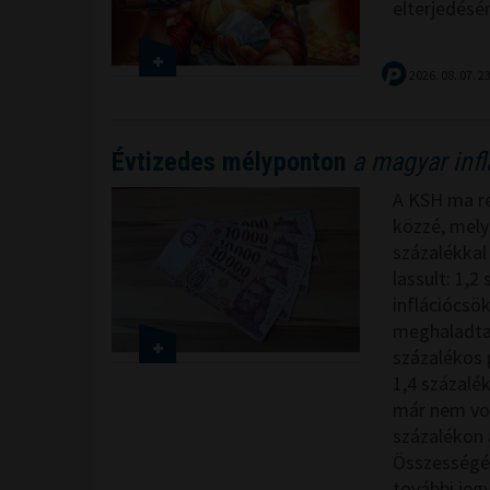
elterjedésé
2026. 08. 07. 2
Évtizedes mélyponton
a magyar infl
A KSH ma reg
közzé, melye
százalékkal
lassult: 1,2
inflációcsö
meghaladta 
százalékos 
1,4 százalé
már nem vol
százalékon á
Összességé
további jeg