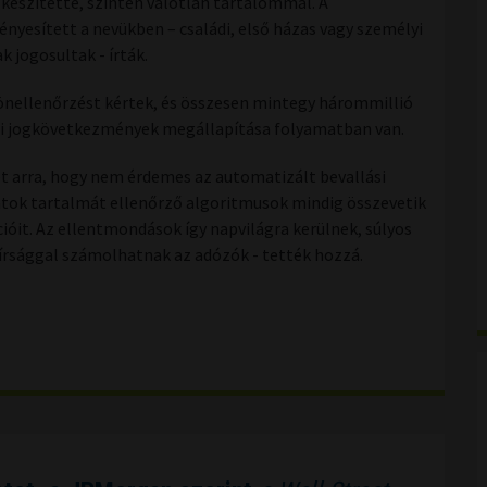
elkészítette, szintén valótlan tartalommal. A
sített a nevükben – családi, első házas vagy személyi
 jogosultak - írták.
nellenőrzést kértek, és összesen mintegy hárommillió
bbi jogkövetkezmények megállapítása folyamatban van.
t arra, hogy nem érdemes az automatizált bevallási
zatok tartalmát ellenőrző algoritmusok mindig összevetik
ióit. Az ellentmondások így napvilágra kerülnek, súlyos
írsággal számolhatnak az adózók - tették hozzá.