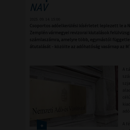
NAV
2025. 09. 14. 15:00
Csoportos adóelkerülési kísérletet leplezett le a
Zemplén vármegyei revizorai kiutalások felülvizsg
számlaszámra, amelyre több, egymástól független 
átutalását - közölte az adóhatóság vasárnap az MT
A t
szá
szj
ala
cél
kia
adó
A f