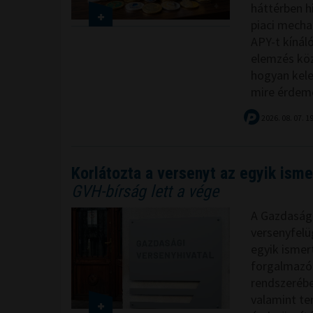
háttérben hi
piaci mecha
APY-t kínáló
elemzés köz
hogyan kele
mire érdemes
2026. 08. 07. 1
Korlátozta a versenyt az egyik isme
GVH-bírság lett a vége
A Gazdasági
versenyfelüg
egyik ismer
forgalmazóra
rendszerébe
valamint ter