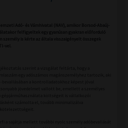
 Nemzeti Adó- és Vámhivatal (NAV), amikor Borsod-Abaúj-
álatakor felfigyeltek egy gyanúsan gyakran előforduló
személy is kérte az általa visszaigényelt összegek
I-vel.
ájékoztatás szerint a vizsgálat feltárta, hogy a
mlaszám egy adószámos magánszemélyhez tartozik, aki
a-bevallásában a kontrolladatokhoz képest jóval
csonyabb jövedelmet vallott be, emellett a személyes
ú gépjárműhasználata költségeit is vállalkozói
dásként számolta el, tovább minimalizálva
kötelezettségeit.
érfi a sajátja mellett további nyolc személy adóbevallását