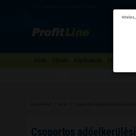
2026. augusztus 8., szombat - László
Hiteles
Hírek
Tőzsde
Kriptovaluta
Stabilcoin
Kezdőoldal
//
Hírek
// Csoportos adóelkerülési kísérlete
Csoportos adóelkerülési 