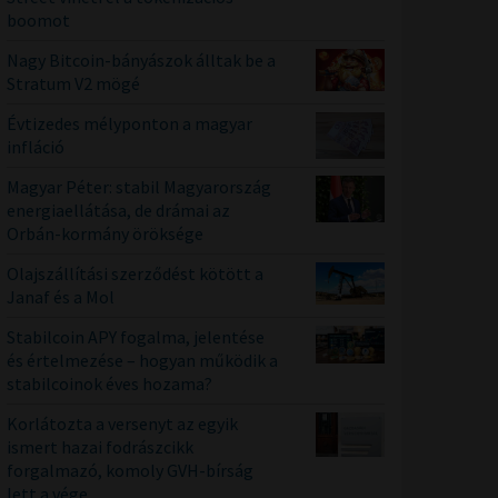
boomot
Nagy Bitcoin-bányászok álltak be a
Stratum V2 mögé
Évtizedes mélyponton a magyar
infláció
Magyar Péter: stabil Magyarország
energiaellátása, de drámai az
Orbán-kormány öröksége
Olajszállítási szerződést kötött a
Janaf és a Mol
Stabilcoin APY fogalma, jelentése
és értelmezése – hogyan működik a
stabilcoinok éves hozama?
Korlátozta a versenyt az egyik
ismert hazai fodrászcikk
forgalmazó, komoly GVH-bírság
lett a vége