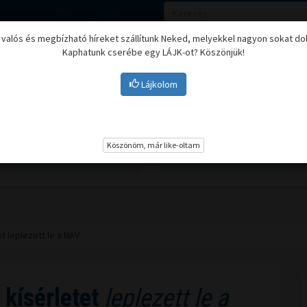
, valós és megbízható híreket szállítunk Neked, melyekkel nagyon sokat do
Kaphatunk cserébe egy LÁJK-ot? Köszönjük!
Lájkolom
Nyugdíj
Biztosítási befektetések
BU
Köszönöm, már like-oltam
t leplezett le a NAV
kísérletet
leplezett le a