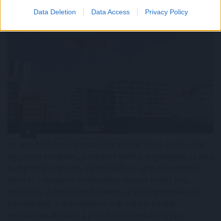
Data Deletion
Data Access
Privacy Policy
Az első félévben 22 százalékkal több lakás épült, mint
egy évvel korábban, a kiadott építési engedélyek száma
pedig még nagyobb, 29 százalékos ugrást mutatott –
derül ki a Központi Statisztikai Hivatal (KSH) friss
adataiból. A beszámoló szerint az első negyedév volt
kiemelkedő, a másodikban már sokkal kisebb
mértékben élénkült a piac. A statisztika alapján