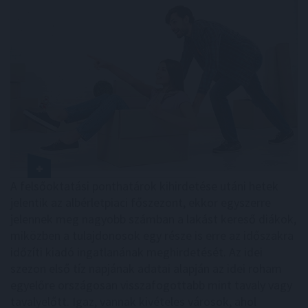
A felsőoktatási ponthatárok kihirdetése utáni hetek
jelentik az albérletpiaci főszezont, ekkor egyszerre
jelennek meg nagyobb számban a lakást kereső diákok,
miközben a tulajdonosok egy része is erre az időszakra
időzíti kiadó ingatlanának meghirdetését. Az idei
szezon első tíz napjának adatai alapján az idei roham
egyelőre országosan visszafogottabb mint tavaly vagy
tavalyelőtt. Igaz, vannak kivételes városok, ahol