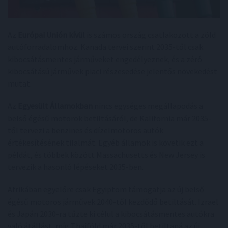
Az
Európai Unión kívül
is számos ország csatlakozott a zöld
autóforradalomhoz. Kanada tervei szerint 2035-től csak
kibocsátásmentes járműveket engedélyeznek, és a zéró
kibocsátású járművek piaci részesedése jelentős növekedést
mutat.
Az
Egyesült Államokban
nincs egységes megállapodás a
belső égésű motorok betiltásáról, de Kalifornia már 2035-
től tervezi a benzines és dízelmotoros autók
értékesítésének tilalmát. Egyéb államok is követik ezt a
példát, és többek között Massachusetts és New Jersey is
tervezik a hasonló lépéseket 2035-ben.
Afrikában egyelőre csak Egyiptom támogatja az új belső
égésű motoros járművek 2040-től kezdődő betiltását. Izrael
és Japán 2030-ra tűzte ki célul a kibocsátásmentes autókra
való átállást, míg Thaiföld már 2035-től betiltaná az új,