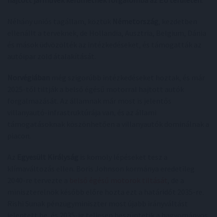
hajtott járművek kerülhetnek forgalomba az EU területén
.
Néhány uniós tagállam, köztük
Németország
, kezdetben
ellenállt a terveknek, de Hollandia, Ausztria, Belgium, Dánia
és mások üdvözölték az intézkedéseket, és támogatták az
autóipar zöld átalakítását.
Norvégiában
még szigorúbb intézkedéseket hoztak, és már
2025-től tiltják a belső égésű motorral hajtott autók
forgalmazását. Az államnak már most is jelentős
villanyautó-infrastruktúrája van, és az állami
támogatásoknak köszönhetően a villanyautók dominálnak a
piacon.
Az
Egyesült Királyság
is komoly lépéseket tesz a
klímaváltozás ellen. Boris Johnson kormánya eredetileg
2040-re tervezte a
belső égésű motorok tiltását
, de a
miniszterelnök később előre hozta ezt a határidőt 2035-re.
Rishi Sunak pénzügyminiszter most újabb irányváltást
jelentett be, és 2035-ig teljesen beszüntetik a hagyományos