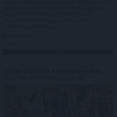
vendéglátóhelyeken. Az ellenőrzések célja a fogyasztók
egészségének védelme, valamint annak vizsgálata,
hogy az érintett vállalkozások betartják-e az
élelmiszer-biztonsági, higiéniai és fogyasztói
tájékoztatási előírásokat.
2026. 08. 07. 17:00
Megosztás:
TOVÁBB
Tovább erősítenék a magyar termékek
jelenlétét a kereskedelmi láncok