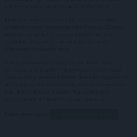
belső égésű motorral hajtott autók értékesítését.
Kína
ugyan hosszú ideig halogatta az egész országra
vonatkozó tiltást, de most végre döntöttek, és 2060-ban
tiltják be a belső égésű motoros autók árusítását. A
gyártóknak felgyorsított ütemben kell átállniuk a
környezetbarát alternatívákra.
A világ különböző részein egyre több állam és város
csatlakozik a zöld autóforradalomhoz, és a belső égésű
motorok lassú, de elkerülhetetlen kivonulása felgyorsul. Az
autóipar kénytelen alkalmazkodni a változó környezeti és
piaci kihívásokhoz, miközben a világ vezetői egyre
ambiciózusabb klímavédelmi célokat tűznek ki.
Drága autóra vágysz?
ITT tudsz pénz nyerni hozzá.