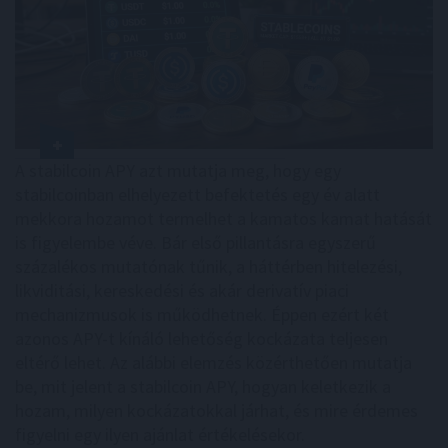
A stabilcoin APY azt mutatja meg, hogy egy
stabilcoinban elhelyezett befektetés egy év alatt
mekkora hozamot termelhet a kamatos kamat hatását
is figyelembe véve. Bár első pillantásra egyszerű
százalékos mutatónak tűnik, a háttérben hitelezési,
likviditási, kereskedési és akár derivatív piaci
mechanizmusok is működhetnek. Éppen ezért két
azonos APY-t kínáló lehetőség kockázata teljesen
eltérő lehet. Az alábbi elemzés közérthetően mutatja
be, mit jelent a stabilcoin APY, hogyan keletkezik a
hozam, milyen kockázatokkal járhat, és mire érdemes
figyelni egy ilyen ajánlat értékelésekor.