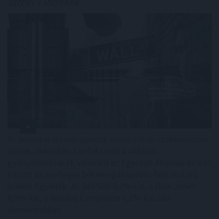
Street-i indexek
Az amerikai részvénypiacok csütörtökön csökkenésben
zártak, miközben a befektetők a vállalati
gyorsjelentéseket, valamint az Egyesült Államok és Irán
között az esetleges békemegállapodás felé mutató
jeleket figyelték. Az S&P500 0,2%-kal, a Dow Jones
0,9%-kal, a Nasdaq Composite 0,1%-kal zárt
alacsonyabban.