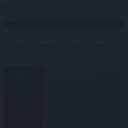
2026. 08. 07. 19:00
Megosztás:
TOVÁBB
Korlátozta a versenyt az egyik ismert
hazai fodrászcikk
forgalmazó, komoly GVH-
bírság lett a vége