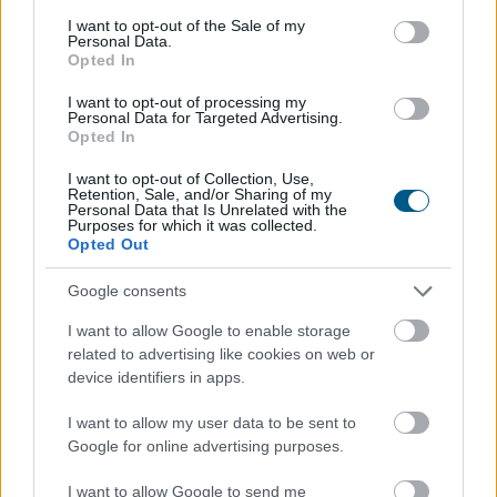
gyógyszeripari vállalat a Budapesti Értéktőzsde (BÉT)
consent section.
I want to opt-out of the Sale of my
honlapján pénteken.
Personal Data.
Opted In
2026. 08. 07. 14:00
I want to opt-out of processing my
Personal Data for Targeted Advertising.
Megosztás:
Opted In
TOVÁBB
I want to opt-out of Collection, Use,
Retention, Sale, and/or Sharing of my
Personal Data that Is Unrelated with the
Purposes for which it was collected.
KSH: júliusban 1,2 százalékra
csökkent az
Opted Out
infláció
Google consents
I want to allow Google to enable storage
related to advertising like cookies on web or
device identifiers in apps.
I want to allow my user data to be sent to
Google for online advertising purposes.
I want to allow Google to send me