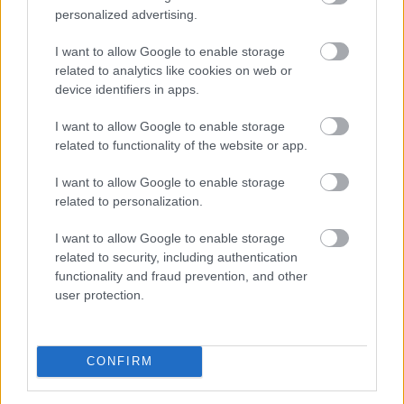
personalized advertising.
I want to allow Google to enable storage
related to analytics like cookies on web or
device identifiers in apps.
Júliusban a fogyasztói árak átlagosan 1,2 százalékkal
haladták meg az egy évvel korábbiakat, júniushoz
I want to allow Google to enable storage
képest pedig 0,1 százalékkal csökkentek - jelentette
related to functionality of the website or app.
pénteken a Központi Statisztikai Hivatal (KSH).
I want to allow Google to enable storage
related to personalization.
2026. 08. 07. 13:00
I want to allow Google to enable storage
Megosztás:
related to security, including authentication
TOVÁBB
functionality and fraud prevention, and other
user protection.
Beindultak a lakásépítések
Magyarországon
– Ez már az Otthon Start
CONFIRM
hatása?