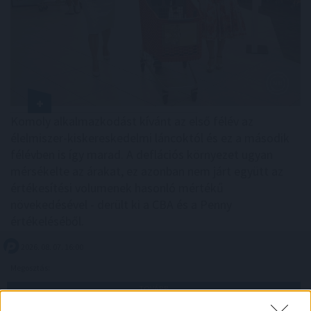
Komoly alkalmazkodást kívánt az első félév az
élelmiszer-kiskereskedelmi láncoktól és ez a második
félévben is így marad. A deflációs környezet ugyan
mérsékelte az árakat, ez azonban nem járt együtt az
értékesítési volumenek hasonló mértékű
növekedésével - derült ki a CBA és a Penny
értékeléséből.
2026. 08. 07. 16:00
Megosztás:
TOVÁBB