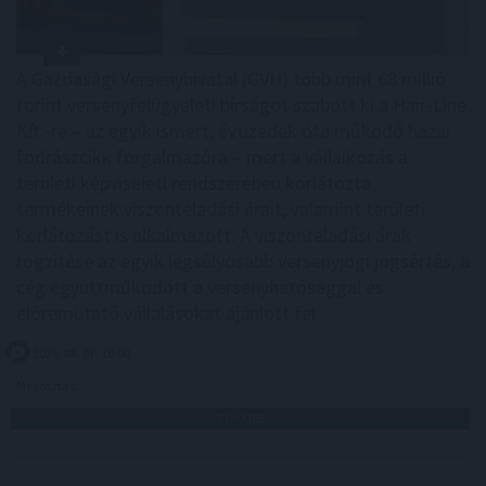
A Gazdasági Versenyhivatal (GVH) több mint 68 millió
forint versenyfelügyeleti bírságot szabott ki a Hair-Line
Kft.-re – az egyik ismert, évtizedek óta működő hazai
fodrászcikk forgalmazóra – mert a vállalkozás a
területi képviseleti rendszerében korlátozta
termékeinek viszonteladási árait, valamint területi
korlátozást is alkalmazott. A viszonteladási árak
rögzítése az egyik legsúlyosabb versenyjogi jogsértés, a
cég együttműködött a versenyhatósággal és
előremutató vállalásokat ajánlott fel.
2026. 08. 07. 18:00
Megosztás:
TOVÁBB