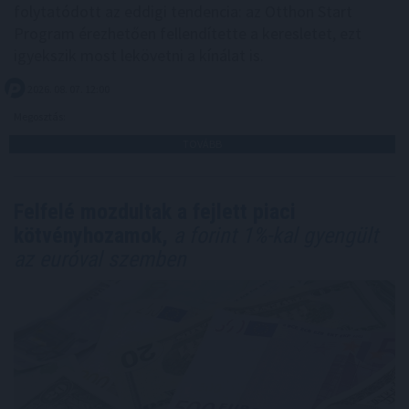
folytatódott az eddigi tendencia: az Otthon Start
Program érezhetően fellendítette a keresletet, ezt
igyekszik most lekövetni a kínálat is.
2026. 08. 07. 12:00
Megosztás:
TOVÁBB
Felfelé mozdultak a fejlett piaci
kötvényhozamok,
a forint 1%-kal gyengült
az euróval szemben