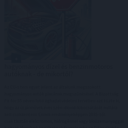
hagyományos dízel és benzinmotoros
autóknak - de mikortól?
Az EU-s terv egyet jelent az általunk megszokott
hagyományos autók piacának megszűnésével. A Bizottság
Fit for 55 néven futó éghajlatvédelmi tervében azt tűzte ki,
hogy az új járművek éves szén-dioxid-kibocsátását nullára
kell csökkenteni. Ennek eredményeképpen 2035-től
csak
tisztán elektromos, hidrogénnel vagy bioüzemanyaggal