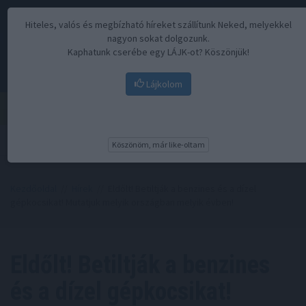
Hiteles, valós és megbízható híreket szállítunk Neked, melyekkel
nagyon sokat dolgozunk.
Kaphatunk cserébe egy LÁJK-ot? Köszönjük!
Lájkolom
Menü
Köszönöm, már like-oltam
Kezdőoldal
//
Hírek
// Eldőlt! Betiltják a benzines és a dízel
gépkocsikat! Mutatjuk melyik országban melyik évben!
Eldőlt! Betiltják a benzines
és a dízel gépkocsikat!