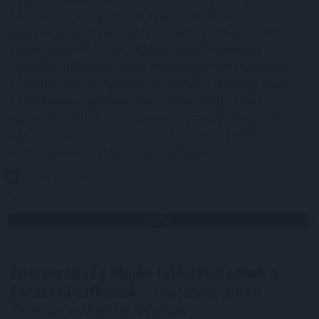
kétnaponta végighalad a gyep egészén. Nem
centimétereket vág, hanem csupán 1-2 millimétert
csippent le a fűszálak végéből. Mivel a levágott
darabkák mikroszkopikus méretűek, nem maradnak a
fűszálak tetején. Azonnal lehullanak a fűszálak közé,
közvetlenül a talaj felszínére. Mivel szinte teljes
egészében vízből és szerves anyagból állnak, napokon -
sőt, a meleg nyári napokon órákon - belül teljesen
elbomlanak és nyomtalanul eltűnnek.
2026. 08. 07. 06:00
Megosztás:
TOVÁBB
Energiaválság idején felértékelődnek a
korszerű otthonok
– mutatjuk, miből
finanszírozható a felújítás