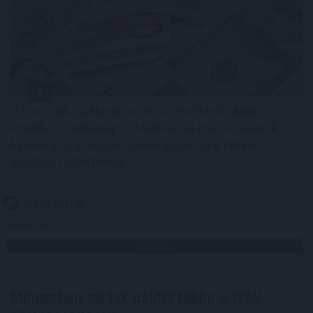
Háromnapi csökkenés után, az emelkedő olajárak és az
amerikai munkaerőpiac stabilitását mutató adatok
hatására az amerikai tízéves hozam újra felfelé
mozdult csütörtökön.
2026. 08. 07. 11:00
Megosztás:
TOVÁBB
Mínuszban zártak csütörtökön
a Wall