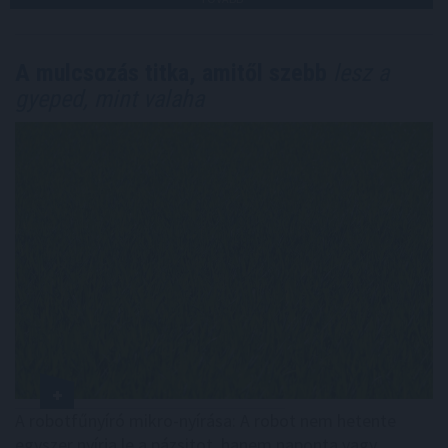
A mulcsozás titka, amitől szebb
lesz a
gyeped, mint valaha
A robotfűnyíró mikro-nyírása: A robot nem hetente
egyszer nyírja le a pázsitot, hanem naponta vagy