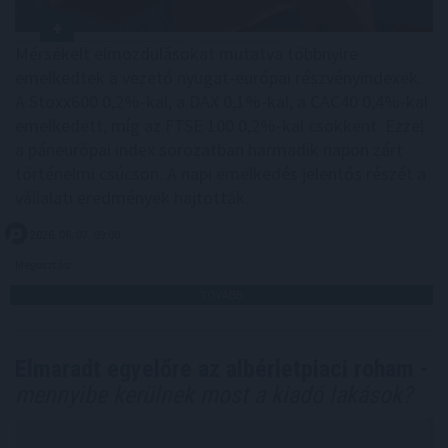
Mérsékelt elmozdulásokat mutatva többnyire
emelkedtek a vezető nyugat-európai részvényindexek.
A Stoxx600 0,2%-kal, a DAX 0,1%-kal, a CAC40 0,4%-kal
emelkedett, míg az FTSE 100 0,2%-kal csökkent. Ezzel
a páneurópai index sorozatban harmadik napon zárt
történelmi csúcson. A napi emelkedés jelentős részét a
vállalati eredmények hajtották.
2026. 08. 07. 09:00
Megosztás:
TOVÁBB
Elmaradt egyelőre az albérletpiaci roham -
mennyibe kerülnek most a kiadó lakások?