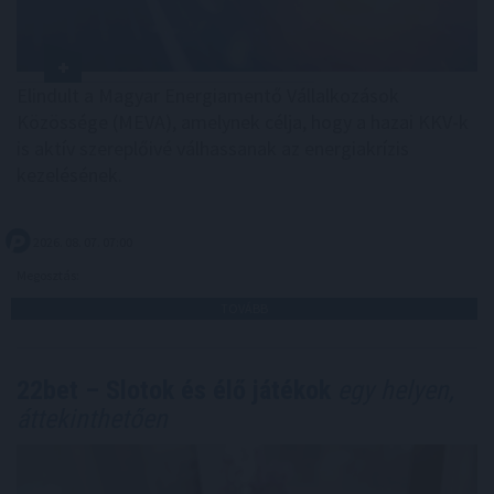
Elindult a Magyar Energiamentő Vállalkozások
Közössége (MEVA), amelynek célja, hogy a hazai KKV-k
is aktív szereplőivé válhassanak az energiakrízis
kezelésének.
2026. 08. 07. 07:00
Megosztás:
TOVÁBB
22bet – Slotok és élő játékok
egy helyen,
áttekinthetően