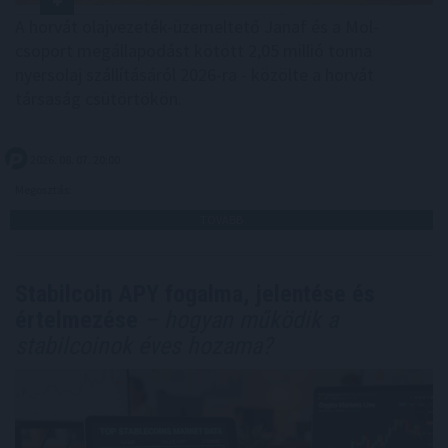
A horvát olajvezeték-üzemeltető Janaf és a Mol-
csoport megállapodást kötött 2,05 millió tonna
nyersolaj szállításáról 2026-ra - közölte a horvát
társaság csütörtökön.
2026. 08. 07. 20:00
Megosztás:
TOVÁBB
Stabilcoin APY fogalma, jelentése és
értelmezése
– hogyan működik a
stabilcoinok éves hozama?