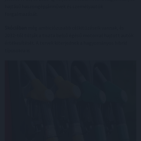
hajtású haszongépjárművek és személyautók
forgalmazását.
Skóciában
még ambiciózusabb célkitűzéseik vannak, és
2032-től tiltják a tiszta belső égésű motorral hajtott autók
értékesítését. A tervek kiterjednek a hagyományos hibrid
típusokra is.