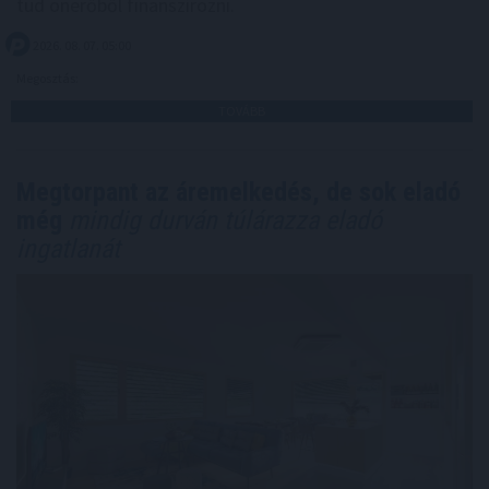
tud önerőből finanszírozni.
2026. 08. 07. 05:00
Megosztás:
TOVÁBB
Megtorpant az áremelkedés, de sok eladó
még
mindig durván túlárazza eladó
ingatlanát