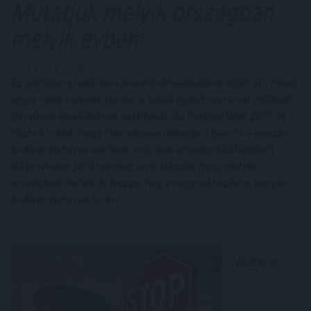
Mutatjuk melyik országban
melyik évben!
2024. 10. 14. 02:00
Az autóipar globálisan jelentős átalakulások előtt áll, mivel
egyre több nemzet tervezi a belső égésű motorral működő
járművek árusításának betiltását. Az Európai Unió 2035-re
tűzte ki célul, hogy fokozatosan kivonja a piacról a benzin-
és dízelmotoros autókat, míg más országok különböző
időpontokat jelöltek meg erre. Nézzük meg, melyik
országban melyik év hozza meg a nagy változást a benzin-
és dízelmotorok terén!
Vége a