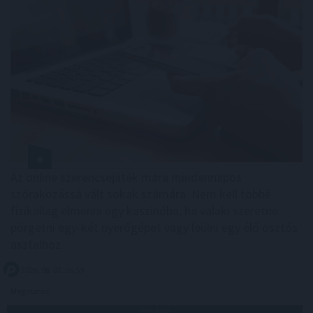
Az online szerencsejáték mára mindennapos
szórakozássá vált sokak számára. Nem kell többé
fizikailag elmenni egy kaszinóba, ha valaki szeretne
pörgetni egy-két nyerőgépet vagy leülni egy élő osztós
asztalhoz.
2026. 08. 07. 06:59
Megosztás:
TOVÁBB