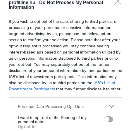
profitline.hu -
Do Not Process My Personal
Information
A várakozásoknak megfelelő
bevételnövekedést
ért el a Richter
If you wish to opt-out of the sale, sharing to third parties, or
processing of your personal or sensitive information for
targeted advertising by us, please use the below opt-out
section to confirm your selection. Please note that after your
opt-out request is processed you may continue seeing
interest-based ads based on personal information utilized by
us or personal information disclosed to third parties prior to
your opt-out. You may separately opt-out of the further
disclosure of your personal information by third parties on the
IAB’s list of downstream participants. This information may
also be disclosed by us to third parties on the
IAB’s List of
Downstream Participants
that may further disclose it to other
third parties.
Please note that this website/app uses one or more Google
Personal Data Processing Opt Outs
services and may gather and store information including but
A Richter Gedeon Nyrt. konszolidált árbevétele az első
not limited to your visit or usage behaviour. You may click to
I want to opt-out of the Sharing of my
fél évben 461,6 milliárd forint lett, 0,8 százalékkal
personal data.
grant or deny consent to Google and its third-party tags to
Opted In
elmaradt az előző év azonos időszakitól - közölte a
use your data for below specified purposes in below Google