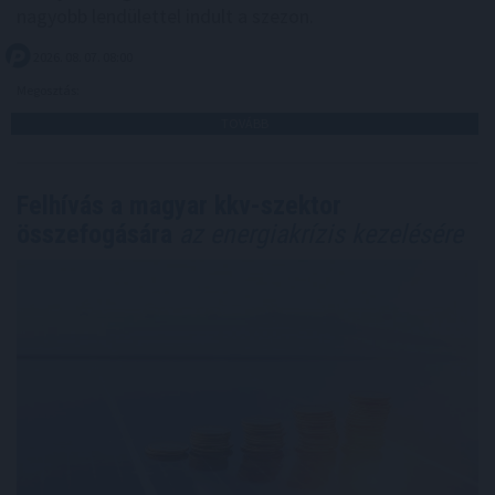
nagyobb lendülettel indult a szezon.
2026. 08. 07. 08:00
Megosztás:
TOVÁBB
Felhívás a magyar kkv-szektor
összefogására
az energiakrízis kezelésére