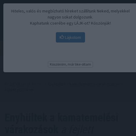
Hiteles, valós és megbízható híreket szállítunk Neked, melyekkel
nagyon sokat dolgozunk.
Kaphatunk cserébe egy LÁJK-ot? Köszönjük!
Lájkolom
Menü
Köszönöm, már like-oltam
Kezdőoldal
//
Hírek
// Enyhültek a kamatemelési várakozások a
fejlett piacokon
Enyhültek a kamatemelési
várakozások
a fejlett