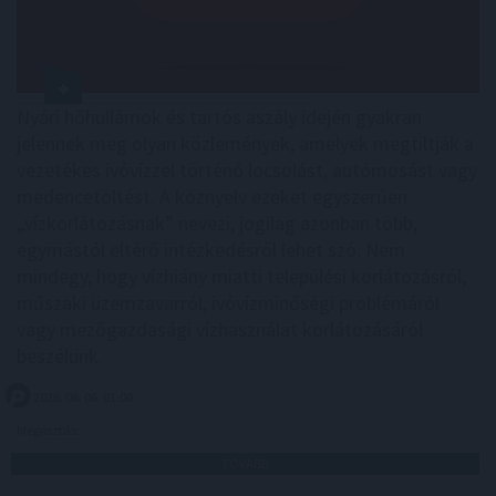
Nyári hőhullámok és tartós aszály idején gyakran
jelennek meg olyan közlemények, amelyek megtiltják a
vezetékes ivóvízzel történő locsolást, autómosást vagy
medencetöltést. A köznyelv ezeket egyszerűen
„vízkorlátozásnak” nevezi, jogilag azonban több,
egymástól eltérő intézkedésről lehet szó. Nem
mindegy, hogy vízhiány miatti települési korlátozásról,
műszaki üzemzavarról, ivóvízminőségi problémáról
vagy mezőgazdasági vízhasználat korlátozásáról
beszélünk.
2026. 08. 06. 01:00
Megosztás:
TOVÁBB