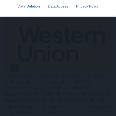
Data Deletion
Data Access
Privacy Policy
A Western Union 175 év után közvetlenül is belépett a
blokkláncalapú fizetések piacára. A vállalat új
Stablecard szolgáltatása a Solana hálózatán
kibocsátott USDPT stabilcoinra épül, és lehetővé teszi,
hogy a nemzetközi pénzküldések címzettjei digitális
dollárban kapják meg, majd a Visa rendszerén keresztül
azonnal elköltsék pénzüket.