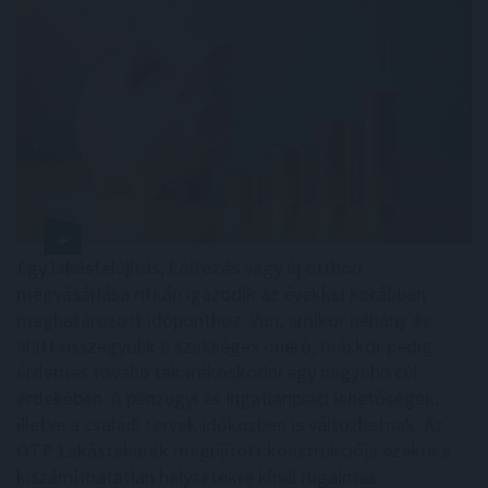
Egy lakásfelújítás, költözés vagy új otthon
megvásárlása ritkán igazodik az évekkel korábban
meghatározott időponthoz. Van, amikor néhány év
alatt összegyűlik a szükséges önerő, máskor pedig
érdemes tovább takarékoskodni egy nagyobb cél
érdekében. A pénzügyi és ingatlanpiaci lehetőségek,
illetve a családi tervek időközben is változhatnak. Az
OTP Lakástakarék megújított konstrukciója ezekre a
kiszámíthatatlan helyzetekre kínál rugalmas