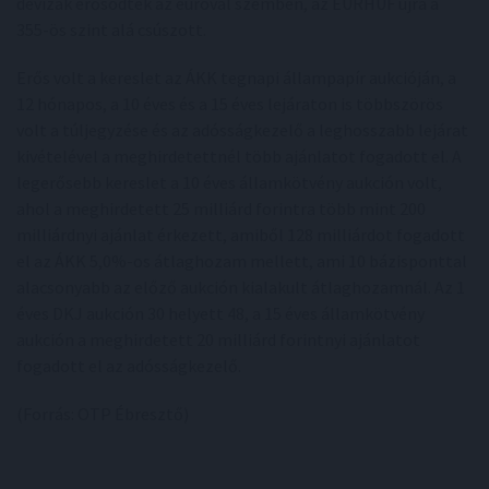
devizák erősödtek az euróval szemben, az EURHUF újra a
355-ös szint alá csúszott.
Erős volt a kereslet az ÁKK tegnapi állampapír aukcióján, a
12 hónapos, a 10 éves és a 15 éves lejáraton is többszörös
volt a túljegyzése és az adósságkezelő a leghosszabb lejárat
kivételével a meghirdetettnél több ajánlatot fogadott el. A
legerősebb kereslet a 10 éves államkötvény aukción volt,
ahol a meghirdetett 25 milliárd forintra több mint 200
milliárdnyi ajánlat érkezett, amiből 128 milliárdot fogadott
el az ÁKK 5,0%-os átlaghozam mellett, ami 10 bázisponttal
alacsonyabb az előző aukción kialakult átlaghozamnál. Az 1
éves DKJ aukción 30 helyett 48, a 15 éves államkötvény
aukción a meghirdetett 20 milliárd forintnyi ajánlatot
fogadott el az adósságkezelő.
(Forrás: OTP Ébresztő)