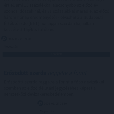
ért el, ami 13 százalékkal alacsonyabb az előző év
azonos időszakinál, és 21 százalékkal marad el az előző
három hónap eredményétől - olvasható a Budapesti
Értéktőzsde (BÉT) honlapján szerdán hajnalban
közzétett tájékoztatóban.
2026. 08. 05. 09:00
Megosztás:
TOVÁBB
Erősödött szerda
reggelre a forint
Erősödött szerda reggelre a forint a főbb devizákkal
szemben az előző délutáni jegyzéséhez képest a
nemzetközi devizakereskedelemben.
2026. 08. 05. 08:30
Megosztás: