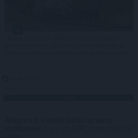
Lassítja a vonatokat a MÁV és festéssel is védi a
síneket a hőségtől - írta Vitézy Dávid közlekedési és
beruházási miniszter szerdán Facebook-bejegyzésében.
2026. 08. 05. 20:00
Megosztás:
TOVÁBB
Átlépte a 810 millió dollárt az eurós
stabilcoinok
piaca, az EURC toronymagasan
vezet