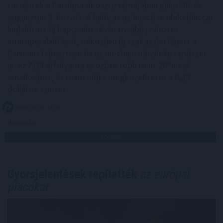
történtek a Cardano ökoszisztémájában július 30. és
augusztus 5. között. A hálózat az Injective blokklánccal
kialakított új kapcsolat révén tovább javította
interoperabilitását, miközben új szakaszba lépett a
Cardano fejlesztése és az on-chain irányítási rendszer
is. Az ADA árfolyama eközben több mint 20%-kal
emelkedett, és rövid időre megközelítette a 0,20
dolláros szintet.
2026. 08. 05. 12:00
Megosztás:
TOVÁBB
Gyorsjelentések repítették
az európai
piacokat