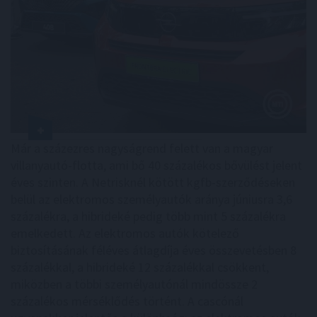
Már a százezres nagyságrend felett van a magyar
villanyautó-flotta, ami bő 40 százalékos bővülést jelent
éves szinten. A Netrisknél kötött kgfb-szerződéseken
belül az elektromos személyautók aránya júniusra 3,6
százalékra, a hibrideké pedig több mint 5 százalékra
emelkedett. Az elektromos autók kötelező
biztosításának féléves átlagdíja éves összevetésben 8
százalékkal, a hibrideké 12 százalékkal csökkent,
miközben a többi személyautónál mindössze 2
százalékos mérséklődés történt. A cascónál