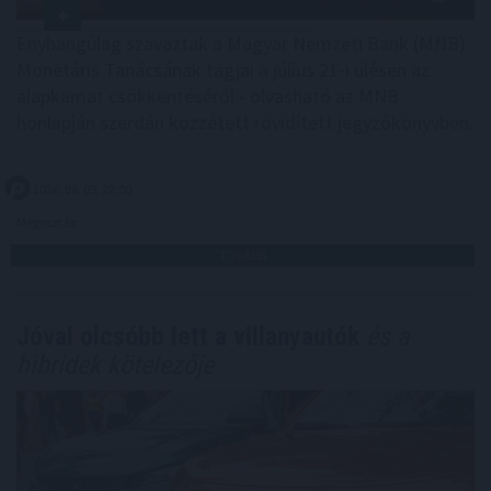
Enyhangúlag szavaztak a Magyar Nemzeti Bank (MNB)
Monetáris Tanácsának tagjai a július 21-i ülésen az
alapkamat csökkentéséről - olvasható az MNB
honlapján szerdán közzétett rövidített jegyzőkönyvben.
2026. 08. 05. 22:00
Megosztás:
TOVÁBB
Jóval olcsóbb lett a villanyautók
és a
hibridek kötelezője