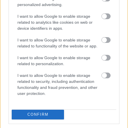
personalized advertising.
I want to allow Google to enable storage
Az Erste Bank működési eredménye 11 százalékkal
related to analytics like cookies on web or
nőtt, adózás utáni eredménye a magasabb adóterhek
device identifiers in apps.
miatt 20 százalékkal csökkent az idei első fél évben az
I want to allow Google to enable storage
előző év azonos időszakához képest - ismertette a
related to functionality of the website or app.
bank elnök-vezérigazgatója sajtótájékoztatón szerdán
Budapesten.
I want to allow Google to enable storage
related to personalization.
2026. 08. 05. 17:00
I want to allow Google to enable storage
Megosztás:
related to security, including authentication
TOVÁBB
functionality and fraud prevention, and other
user protection.
A Solanára épül a Western Union
új
stabilcoinkártyája
CONFIRM