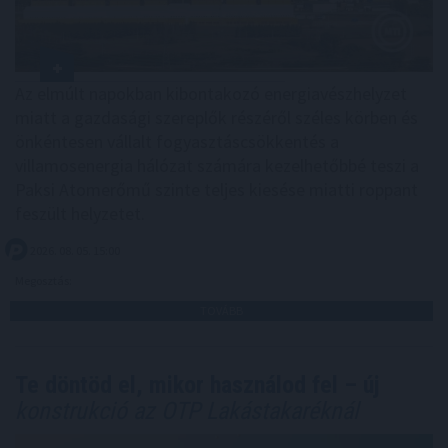
Az elmúlt napokban kibontakozó energiavészhelyzet
miatt a gazdasági szereplők részéről széles körben és
önkéntesen vállalt fogyasztáscsökkentés a
villamosenergia hálózat számára kezelhetőbbé teszi a
Paksi Atomerőmű szinte teljes kiesése miatti roppant
feszült helyzetet.
2026. 08. 05. 15:00
Megosztás:
TOVÁBB
Te döntöd el, mikor használod fel – új
konstrukció az OTP Lakástakaréknál