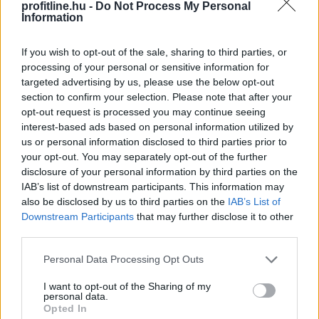
profitline.hu -
Do Not Process My Personal
Information
If you wish to opt-out of the sale, sharing to third parties, or
processing of your personal or sensitive information for
targeted advertising by us, please use the below opt-out
section to confirm your selection. Please note that after your
48 millió forintos bírságot szabott ki a Gazdasági
opt-out request is processed you may continue seeing
Versenyhivatal (GVH) a Lidl Magyarország Kereskedelmi
interest-based ads based on personal information utilized by
Bt.-re egy most lezárt megismételt eljárásban. Az
us or personal information disclosed to third parties prior to
országszerte mintegy 200 áruházat működtető
your opt-out. You may separately opt-out of the further
kiskereskedelmi vállalkozás megtévesztő módon
disclosure of your personal information by third parties on the
kommunikálta, hogy „Lidl a legolcsóbb élelmiszerlánc”.
IAB’s list of downstream participants. This information may
2024 februárjában – az eredeti ügyben – ugyanezért
also be disclosed by us to third parties on the
IAB’s List of
Downstream Participants
that may further disclose it to other
már elmarasztalta a céget a GVH, de a Kúria új eljárásra
third parties.
kötelezte a GVH-t. A megismételt eljárásban a GVH
szűkebb körben, de gyakorlatilag ugyanarra a
Please note that this website/app uses one or more Google
Personal Data Processing Opt Outs
megállapításra jutott. A cég együttműködött a
services and may gather and store information including but
versenyhatósággal, elismerte a jogsértést és vállalta,
not limited to your visit or usage behaviour. You may click to
I want to opt-out of the Sharing of my
personal data.
grant or deny consent to Google and its third-party tags to
hogy a jövőben körültekintőbben jár el az árakkal
Opted In
use your data for below specified purposes in below Google