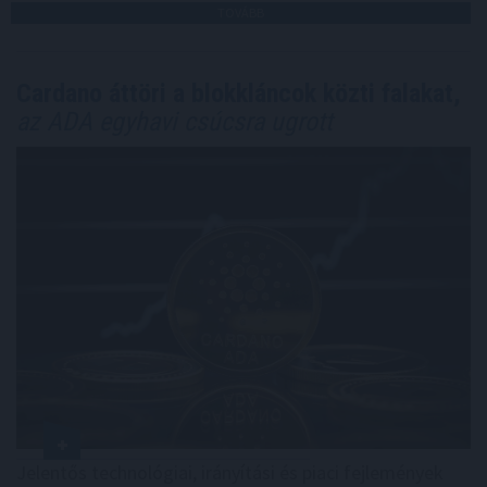
TOVÁBB
Cardano áttöri a blokkláncok közti falakat,
az ADA egyhavi csúcsra ugrott
Jelentős technológiai, irányítási és piaci fejlemények