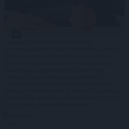
A magyar háztartások közvetlen tőzsdei
részvényvagyona hat év alatt több mint négyszeresére
nőtt, és először közelítette meg a 4 ezer milliárd
forintot. Ezzel párhuzamosan a részvények aránya a
teljes pénzügyi vagyonon belül 3 százalék fölé
emelkedett, ami a lakossági megtakarítások
szerkezetének fokozatos átalakulását jelzi. A K&H
Értékpapír elemzése szerint ez arra utal, hogy a hazai
megtakarítók egyre nagyobb nyitottságot mutatnak a
hosszú távú részvénybefektetések iránt.
2026. 08. 05. 13:00
Megosztás: