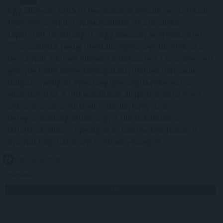
Egy 2026-os, 6105 fő bevonásával készült nemzetközi
felmérés szerint a munkavállalók 94 százaléka
tapasztalt fáradtságot vagy alacsony energiaszintet,
77 százalékuk pedig mentális egészségi tünetekről is
beszámolt.1 Ennek ellenére mindössze 17 százalék vett
igénybe munkahelyi támogatást, minden harmadik
dolgozó pedig az egészségügyi segítségkérést is
elhalasztotta. A munkavállalók állapotromlása ezért
sokszor jóval azelőtt elkezdődik, hogy az a
betegszabadságokban vagy a fluktuációban is
láthatóvá válna, ez pedig akár több év távlatában is
nyomot hagyhat a cég eredményességén.
2026. 08. 05. 07:00
Megosztás:
TOVÁBB