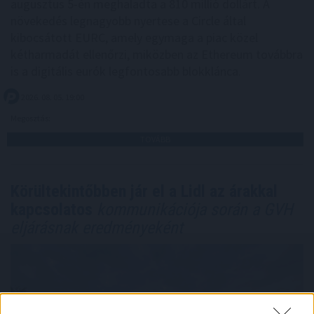
augusztus 5-én meghaladta a 810 millió dollárt. A
növekedés legnagyobb nyertese a Circle által
kibocsátott EURC, amely egymaga a piac közel
kétharmadát ellenőrzi, miközben az Ethereum továbbra
is a digitális eurók legfontosabb blokklánca.
2026. 08. 05. 19:00
Megosztás:
TOVÁBB
Körültekintőbben jár el a Lidl az árakkal
kapcsolatos
kommunikációja során a GVH
eljárásnak eredményeként