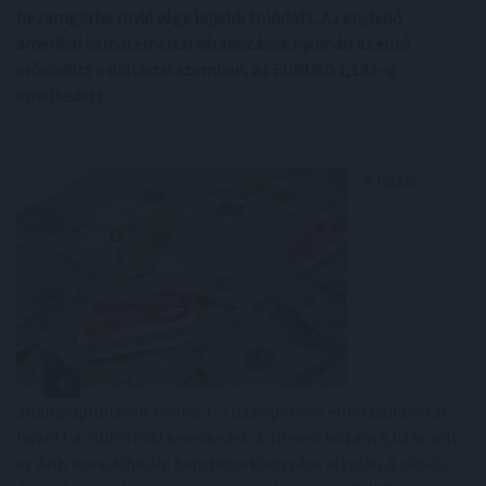
hozamgörbe rövid vége lejjebb tolódott. Az enyhülő
amerikai kamatemelési várakozások nyomán az euró
erősödött a dollárral szemben, az EURUSD 1,143-ig
emelkedett.
A hazai
állampapírpiacon kisebb 1-2 bázispontos elmozdulásokat
hozott a csütörtöki kereskedés. A 10 éves hozam 5,01% volt
az ÁKK kora délutáni benchmarkjegyzése alapján. A régiós