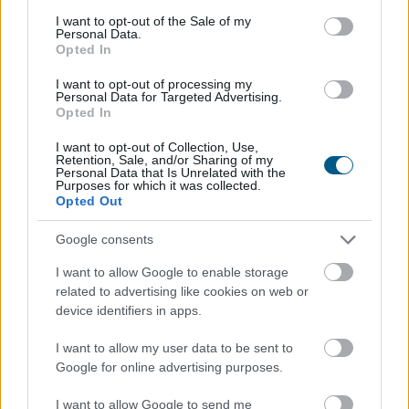
kapcsolatos kommunikációja során.
consent section.
I want to opt-out of the Sale of my
Personal Data.
2026. 08. 05. 18:00
Opted In
Megosztás:
I want to opt-out of processing my
TOVÁBB
Personal Data for Targeted Advertising.
Opted In
I want to opt-out of Collection, Use,
Az Erste működési eredménye nőtt,
Retention, Sale, and/or Sharing of my
Personal Data that Is Unrelated with the
adózott
eredménye csökkent az idei első
Purposes for which it was collected.
Opted Out
félévben
Google consents
I want to allow Google to enable storage
related to advertising like cookies on web or
device identifiers in apps.
I want to allow my user data to be sent to
Google for online advertising purposes.
I want to allow Google to send me