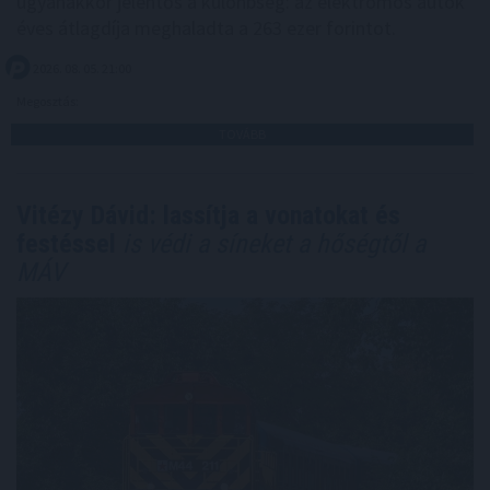
ugyanakkor jelentős a különbség: az elektromos autók
éves átlagdíja meghaladta a 263 ezer forintot.
2026. 08. 05. 21:00
Megosztás:
TOVÁBB
Vitézy Dávid: lassítja a vonatokat és
festéssel
is védi a síneket a hőségtől a
MÁV