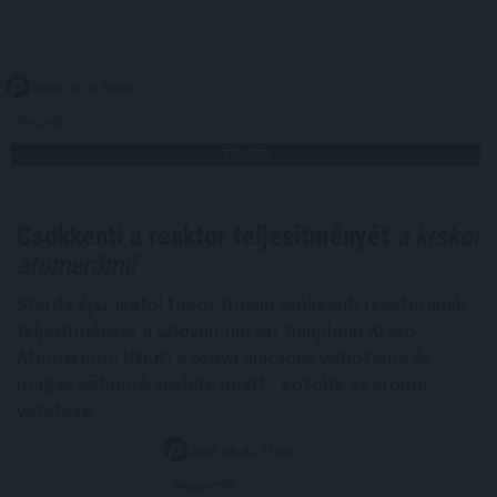
2026. 08. 06. 00:05
Megosztás:
TOVÁBB
Csökkenti a reaktor teljesítményét
a krskói
atomerőmű
Szerda éjszakától fokozatosan csökkenti reaktorának
teljesítményét a szlovén-horvát tulajdonú Krsko
Atomerőmű (NEK) a Száva alacsony vízhozama és
magas vízhőmérséklete miatt - közölte az erőmű
vezetése.
2026. 08. 05. 23:00
Megosztás: