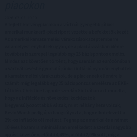
piacokon
2026. 07. 03. 10:30
A fejlett kötvénypiacokon a vártnál gyengébb júliusi
amerikai munkaerő-piaci riport vezette a befektetők kezét.
Az amerikai kamatemelési várakozások szeptemberre
valamelyest enyhültek ugyan, de a piaci árazásban idénre
továbbra is szerepel legalább egy 25 bázispontos emelés.
Mindez azt követően történt, hogy szerdán az eurózónában
a vártnál kevésbé gyorsuló júniusi infláció nyomán enyhültek
a kamatemelési várakozások, de a piac ennek ellenére is
számít még legalább egy 25 bázispontos emelésre az EKB-
tól idén. Christine Lagarde szerdán Sintrában azt mondta,
hogy az inflációs és növekedési kockázatok
kiegyensúlyozottabbá váltak, mint néhány hete voltak,
Kevin Warsh pedig újra hangsúlyozta, hogy elkötelezett a
2%-os inflációs cél mellett. Tegnap az amerikai és a német
10 éves hozam is minimálisan emelkedett a szerdai nagyobb
ugrást követően, előbbi 4,49%, utóbbi 2,9% volt, míg a