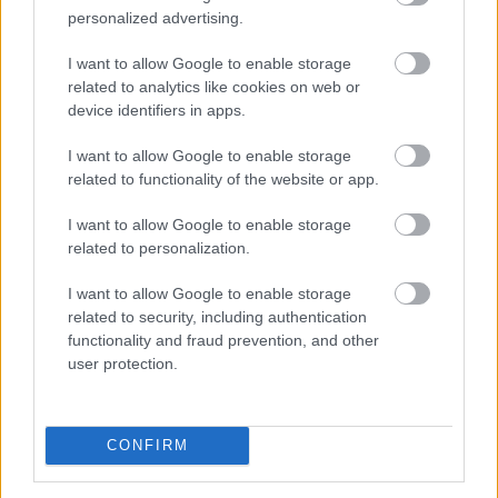
personalized advertising.
I want to allow Google to enable storage
related to analytics like cookies on web or
device identifiers in apps.
I want to allow Google to enable storage
related to functionality of the website or app.
Példa nélkülinek nevezte a gazdasági és energetikai
I want to allow Google to enable storage
miniszter szombaton, hogy felmérések szerint a
related to personalization.
magyarok 84 százaléka csatlakozott az
I want to allow Google to enable storage
energiarendszer terhelésének csökkentéséhez.
related to security, including authentication
functionality and fraud prevention, and other
user protection.
2026. 08. 08. 22:00
Megosztás:
TOVÁBB
CONFIRM