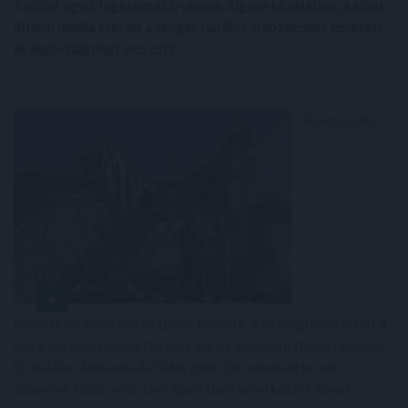
Terület egyik legszentebb városa, Sigace közelében, a kínai
állami média szerint a rengés halálos áldozatokat követelt
és épületkárokat okozott.
A regionális
katasztrófavédelmi központ közölte: a pekingi idő szerint 9
óra 5 perckor bekövetkezett 6,8-es erősségű földrengésnek
95 halálos áldozata és több mint 130 sebesültje van,
valamint több mint ezer épületben keletkeztek károk.