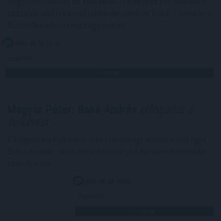
Augusztus 10-től az UniCredit is belép az ezt a hitelt 3
százalék alatti kamattal kínáló bankok közé – derül ki a
BiztosDöntés.hu összegzéséből.
2026. 08. 08. 21:00
Megosztás:
TOVÁBB
Magyar Péter: Baka András
elfogadta a
felkérést
Elfogadta a felkérést a köztársasági elnöki tisztségre
Baka András - közölte a kormányfő Facebook-oldalán
szombaton.
2026. 08. 08. 20:00
Megosztás:
TOVÁBB