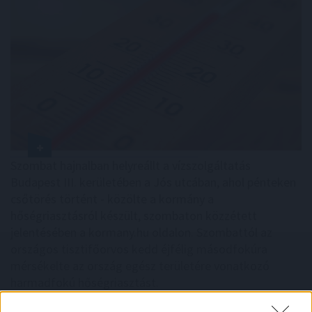
Szombat hajnalban helyreállt a vízszolgáltatás
Budapest III. kerületében a Jós utcában, ahol pénteken
csőtörés történt - közölte a kormány a
hőségriasztásról készült, szombaton közzétett
jelentésében a kormany.hu oldalon. Szombattól az
országos tisztifőorvos kedd éjfélig másodfokúra
mérsékelte az ország egész területére vonatkozó
harmadfokú hőségriasztást.
2026. 08. 09. 00:05