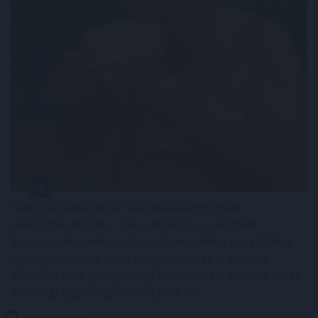
Félidőhöz érkezett a NAV idei balatoni nyári
ellenőrzéssorozata. Július eleje óta a revizorok
Somogy, Veszprém és Zala vármegyében vizsgálják a
legforgalmasabb nyári szolgáltatókat. A kiemelt
akcióban húsz igazgatóság munkatársai vesznek részt,
az eddigi egyenleg: lehetne jobb is!