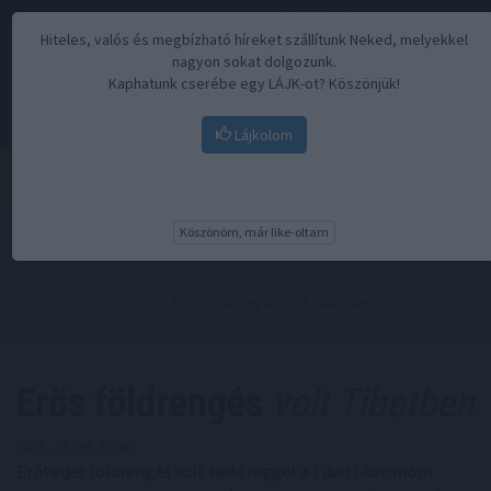
Hiteles, valós és megbízható híreket szállítunk Neked, melyekkel
nagyon sokat dolgozunk.
Kaphatunk cserébe egy LÁJK-ot? Köszönjük!
Lájkolom
Menü
Köszönöm, már like-oltam
Kezdőoldal
//
Hírek
// Erős földrengés volt Tibetben
Erős földrengés
volt Tibetben
2025. 01. 09. 23:30
Erőteljes földrengés volt kedd reggel a Tibeti Autonóm