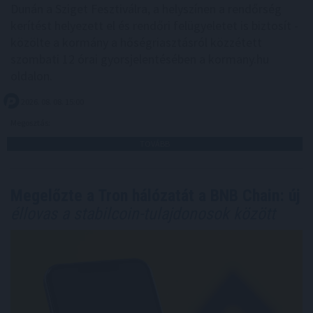
Dunán a Sziget Fesztiválra, a helyszínen a rendőrség
kerítést helyezett el és rendőri felügyeletet is biztosít -
közölte a kormány a hőségriasztásról közzétett
szombati 12 órai gyorsjelentésében a kormany.hu
oldalon.
2026. 08. 08. 15:00
Megosztás:
TOVÁBB
Megelőzte a Tron hálózatát a BNB Chain: új
éllovas a stabilcoin-tulajdonosok között