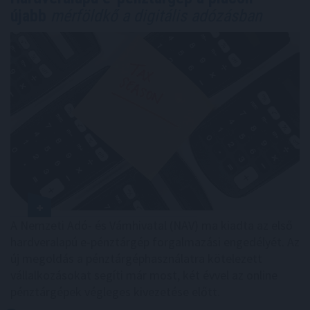
újabb
mérföldkő a digitális adózásban
A Nemzeti Adó- és Vámhivatal (NAV) ma kiadta az első
hardveralapú e-pénztárgép forgalmazási engedélyét. Az
új megoldás a pénztárgéphasználatra kötelezett
vállalkozásokat segíti már most, két évvel az online
pénztárgépek végleges kivezetése előtt.