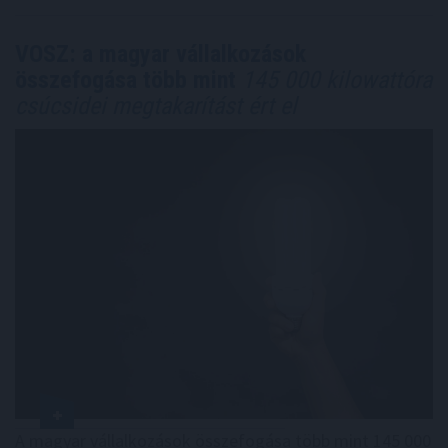
VOSZ: a magyar vállalkozások
összefogása több mint
145 000 kilowattóra
csúcsidei megtakarítást ért el
A magyar vállalkozások összefogása több mint 145 000