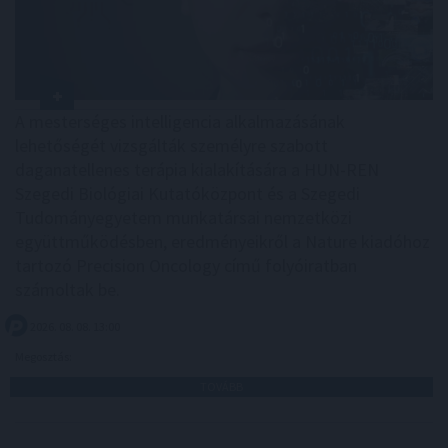
A mesterséges intelligencia alkalmazásának
lehetőségét vizsgálták személyre szabott
daganatellenes terápia kialakítására a HUN-REN
Szegedi Biológiai Kutatóközpont és a Szegedi
Tudományegyetem munkatársai nemzetközi
együttműködésben, eredményeikről a Nature kiadóhoz
tartozó Precision Oncology című folyóiratban
számoltak be.
2026. 08. 08. 13:00
Megosztás:
TOVÁBB