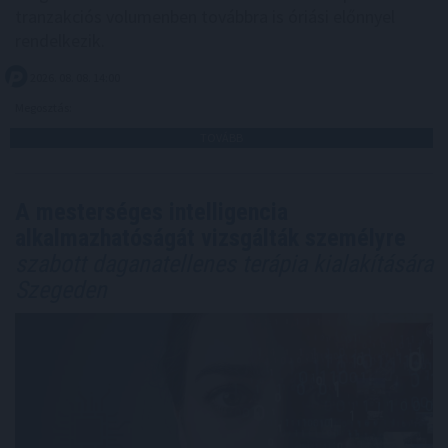
tranzakciós volumenben továbbra is óriási előnnyel
rendelkezik.
2026. 08. 08. 14:00
Megosztás:
TOVÁBB
A mesterséges intelligencia
alkalmazhatóságát vizsgálták személyre
szabott daganatellenes terápia kialakítására
Szegeden