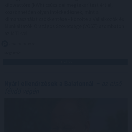
kilowattóra (kWh) csúcsidei megtakarítást ért el,
köszönhetően olyan intézkedésnek, mint a
klímahasználat csökkentése - közölte a Vállalkozók és
Munkáltatók Országos Szövetsége (VOSZ) szombaton
az MTI-vel.
2026. 08. 08. 19:00
Megosztás:
TOVÁBB
Nyári ellenőrzések a Balatonnál
– az első
félidő végén