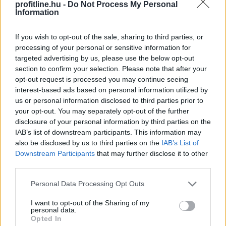
profitline.hu -
Do Not Process My Personal
Information
Megosztás:
TOVÁBB
If you wish to opt-out of the sale, sharing to third parties, or
processing of your personal or sensitive information for
targeted advertising by us, please use the below opt-out
Változik az állami földek átmeneti
section to confirm your selection. Please note that after your
hasznosításának rendje
opt-out request is processed you may continue seeing
interest-based ads based on personal information utilized by
us or personal information disclosed to third parties prior to
your opt-out. You may separately opt-out of the further
disclosure of your personal information by third parties on the
IAB’s list of downstream participants. This information may
also be disclosed by us to third parties on the
IAB’s List of
Downstream Participants
that may further disclose it to other
third parties.
Please note that this website/app uses one or more Google
Personal Data Processing Opt Outs
services and may gather and store information including but
not limited to your visit or usage behaviour. You may click to
I want to opt-out of the Sharing of my
personal data.
grant or deny consent to Google and its third-party tags to
Opted In
use your data for below specified purposes in below Google