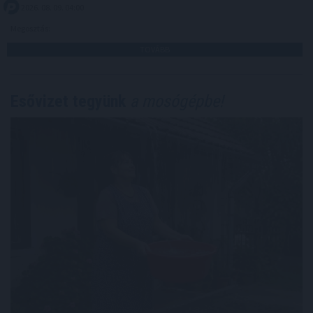
2026. 08. 09. 04:00
Megosztás:
TOVÁBB
Esővizet tegyünk
a mosógépbe!