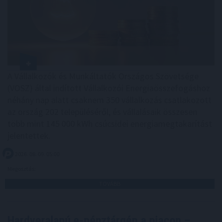
A Vállalkozók és Munkáltatók Országos Szövetsége
(VOSZ) által indított Vállalkozói Energiaösszefogáshoz
néhány nap alatt csaknem 350 vállalkozás csatlakozott
az ország 202 településéről, és vállalásaik összesen
több mint 145 000 kWh csúcsidei energiamegtakarítást
jelentettek.
2026. 08. 09. 05:00
Megosztás:
TOVÁBB
Hardveralapú e-pénztárgép a piacon –