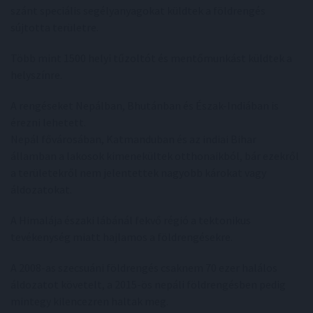
szánt speciális segélyanyagokat küldtek a földrengés
sújtotta területre.
Több mint 1500 helyi tűzoltót és mentőmunkást küldtek a
helyszínre.
A rengéseket Nepálban, Bhutánban és Észak-Indiában is
érezni lehetett.
Nepál fővárosában, Katmanduban és az indiai Bihar
államban a lakosok kimenekültek otthonaikból, bár ezekről
a területekről nem jelentettek nagyobb károkat vagy
áldozatokat.
A Himalája északi lábánál fekvő régió a tektonikus
tevékenység miatt hajlamos a földrengésekre.
A 2008-as szecsuáni földrengés csaknem 70 ezer halálos
áldozatot követelt, a 2015-ös nepáli földrengésben pedig
mintegy kilencezren haltak meg.