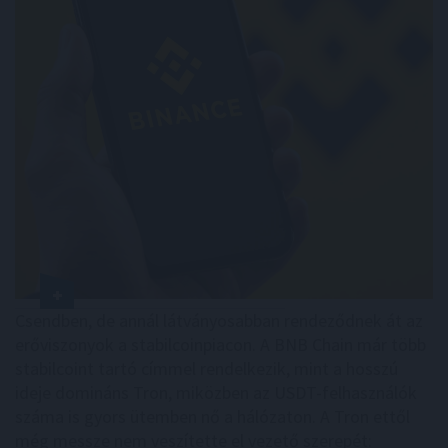
Csendben, de annál látványosabban rendeződnek át az
erőviszonyok a stabilcoinpiacon. A BNB Chain már több
stabilcoint tartó címmel rendelkezik, mint a hosszú
ideje domináns Tron, miközben az USDT-felhasználók
száma is gyors ütemben nő a hálózaton. A Tron ettől
még messze nem veszítette el vezető szerepét: