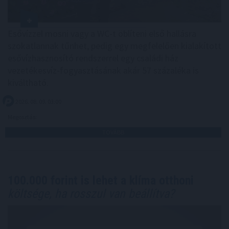
Esővízzel mosni vagy a WC-t öblíteni első hallásra
szokatlannak tűnhet, pedig egy megfelelően kialakított
esővízhasznosító rendszerrel egy családi ház
vezetékesvíz-fogyasztásának akár 57 százaléka is
kiváltható.
2026. 08. 09. 03:00
Megosztás:
TOVÁBB
100.000 forint is lehet a klíma otthoni
költsége, ha rosszul van beállítva?