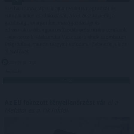
Szerbia támogatja Ukrajna területi integritását és
európai uniós csatlakozását, a két ország pedig a
gazdasági, energetikai, mezőgazdasági és
infrastrukturális együttműködés erősítésére törekszik
- jelentette ki Aleksandar Vucic szerb elnök szombaton
Belgrádban, miután tárgyalt Volodimir Zelenszkij ukrán
államfővel.
2026. 08. 08. 17:00
Megosztás:
TOVÁBB
Az EU fokozott tényellenőrzést vár
el a
Metától és a TikToktól