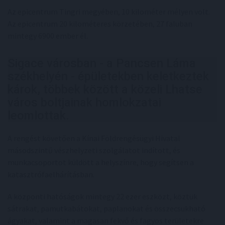
Az epicentrum Tingri megyében, 10 kilométer mélyen volt.
Az epicentrum 20 kilométeres körzetében, 27 faluban
mintegy 6900 ember él.
Sigace városban - a Pancsen Láma
székhelyén - épületekben keletkeztek
károk, többek között a közeli Lhatse
város boltjainak homlokzatai
leomlottak.
A rengést követően a Kínai Földrengésügyi Hivatal
másodszintű vészhelyzeti szolgálatot indított, és
munkacsoportot küldött a helyszínre, hogy segítsen a
katasztrófaelhárításban.
A központi hatóságok mintegy 22 ezer eszközt, köztük
sátrakat, pamutkabátokat, paplanokat és összecsukható
ágyakat, valamint a magasan fekvő és fagyos területekre