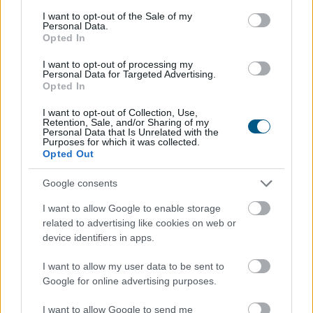
consent section.
I want to opt-out of the Sale of my
Megújította az Agrár- és Élelmiszergazdaságért Felelős
Personal Data.
Minisztérium a Nemzeti Földalapba tartozó
Opted In
földterületek megbízási szerződéssel történő átmeneti
I want to opt-out of processing my
hasznosításának rendjét - tette közzé a tárca
Personal Data for Targeted Advertising.
Opted In
szombaton a kormány Facebook-oldalán.
I want to opt-out of Collection, Use,
2026. 08. 08. 23:00
Retention, Sale, and/or Sharing of my
Personal Data that Is Unrelated with the
Megosztás:
Purposes for which it was collected.
Opted Out
TOVÁBB
Google consents
Kapitány István: a magyarok 84 százaléka
I want to allow Google to enable storage
csatlakozott az összefogáshoz
related to advertising like cookies on web or
device identifiers in apps.
I want to allow my user data to be sent to
Google for online advertising purposes.
I want to allow Google to send me