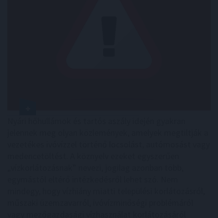
Nyári hőhullámok és tartós aszály idején gyakran
jelennek meg olyan közlemények, amelyek megtiltják a
vezetékes ivóvízzel történő locsolást, autómosást vagy
medencetöltést. A köznyelv ezeket egyszerűen
„vízkorlátozásnak” nevezi, jogilag azonban több,
egymástól eltérő intézkedésről lehet szó. Nem
mindegy, hogy vízhiány miatti települési korlátozásról,
műszaki üzemzavarról, ivóvízminőségi problémáról
vagy mezőgazdasági vízhasználat korlátozásáról