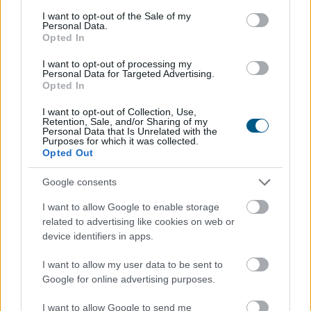
consent section.
I want to opt-out of the Sale of my
Personal Data.
Opted In
I want to opt-out of processing my
Personal Data for Targeted Advertising.
Opted In
Enyhangúlag szavaztak a Magyar Nemzeti Bank (MNB)
I want to opt-out of Collection, Use,
Retention, Sale, and/or Sharing of my
Monetáris Tanácsának tagjai a július 21-i ülésen az
Personal Data that Is Unrelated with the
Purposes for which it was collected.
alapkamat csökkentéséről - olvasható az MNB
Opted Out
honlapján szerdán közzétett rövidített jegyzőkönyvben.
Google consents
2026. 08. 05. 22:00
I want to allow Google to enable storage
related to advertising like cookies on web or
Megosztás:
device identifiers in apps.
TOVÁBB
I want to allow my user data to be sent to
Google for online advertising purposes.
Jóval olcsóbb lett a villanyautók
és a
I want to allow Google to send me