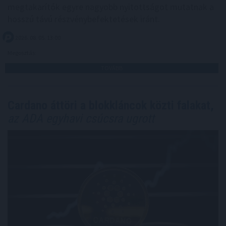
megtakarítók egyre nagyobb nyitottságot mutatnak a
hosszú távú részvénybefektetések iránt.
2026. 08. 05. 13:00
Megosztás:
TOVÁBB
Cardano áttöri a blokkláncok közti falakat,
az ADA egyhavi csúcsra ugrott