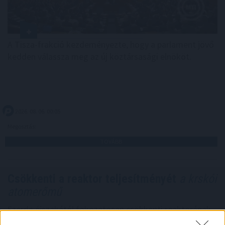
A Tisza-frakció kezdeményezte, hogy a parlament jövő
kedden válassza meg az új köztársasági elnököt.
2026. 08. 06. 00:05
Megosztás:
TOVÁBB
Csökkenti a reaktor teljesítményét
a krskói
atomerőmű
Szerda éjszakától fokozatosan csökkenti reaktorának
teljesítményét a szlovén-horvát tulajdonú Krsko