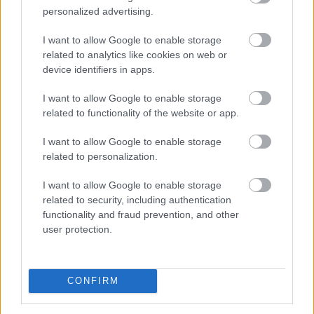
hibridek kötelezője
personalized advertising.
I want to allow Google to enable storage
related to analytics like cookies on web or
device identifiers in apps.
I want to allow Google to enable storage
related to functionality of the website or app.
I want to allow Google to enable storage
related to personalization.
I want to allow Google to enable storage
related to security, including authentication
functionality and fraud prevention, and other
user protection.
Már a százezres nagyságrend felett van a magyar
villanyautó-flotta, ami bő 40 százalékos bővülést jelent
éves szinten. A Netrisknél kötött kgfb-szerződéseken
belül az elektromos személyautók aránya júniusra 3,6
CONFIRM
százalékra, a hibrideké pedig több mint 5 százalékra