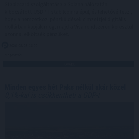
Stablecard szolgáltatása a Solana hálózatán
kibocsátott USDPT stabilcoinra épül, és lehetővé teszi,
hogy a nemzetközi pénzküldések címzettjei digitális
dollárban kapják meg, majd a Visa rendszerén keresztül
azonnal elköltsék pénzüket.
2026. 08. 05. 16:00
Megosztás:
TOVÁBB
Minden egyes hét Paks nélkül akár közel
0,1%-kal is csökkentheti a GDP-t