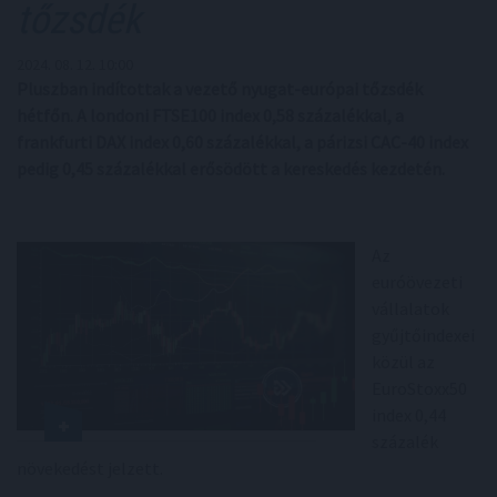
tőzsdék
2024. 08. 12. 10:00
Pluszban indítottak a vezető nyugat-európai tőzsdék
hétfőn. A londoni FTSE100 index 0,58 százalékkal, a
frankfurti DAX index 0,60 százalékkal, a párizsi CAC-40 index
pedig 0,45 százalékkal erősödött a kereskedés kezdetén.
Az
euróövezeti
vállalatok
gyűjtőindexei
közül az
EuroStoxx50
index 0,44
százalék
növekedést jelzett.