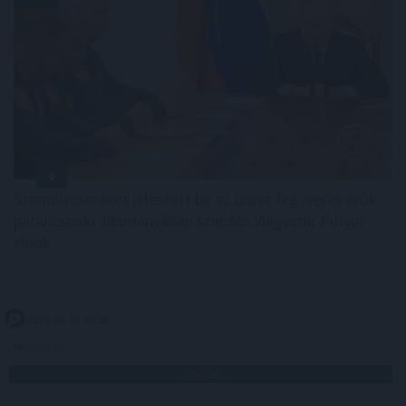
Személycseréket jelentett be az orosz fegyveres erők
parancsnoki állományában szerdán Vlagyimir Putyin
elnök.
2026. 08. 06. 06:00
Megosztás:
TOVÁBB