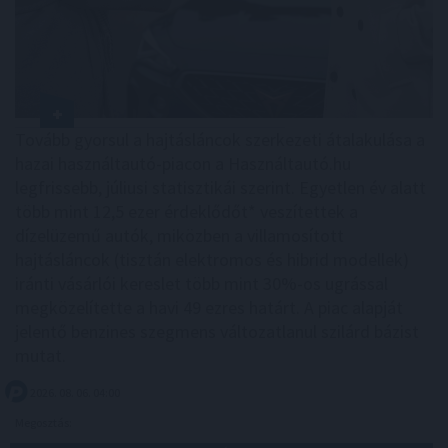
Tovább gyorsul a hajtásláncok szerkezeti átalakulása a
hazai használtautó-piacon a Használtautó.hu
legfrissebb, júliusi statisztikái szerint. Egyetlen év alatt
több mint 12,5 ezer érdeklődőt* veszítettek a
dízelüzemű autók, miközben a villamosított
hajtásláncok (tisztán elektromos és hibrid modellek)
iránti vásárlói kereslet több mint 30%-os ugrással
megközelítette a havi 49 ezres határt. A piac alapját
jelentő benzines szegmens változatlanul szilárd bázist
mutat.
2026. 08. 06. 04:00
Megosztás: