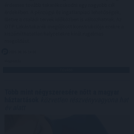
érdemes tovább takarékoskodni egy nagyobb cél
érdekében. A pénzügyi és ingatlanpiaci lehetőségek,
illetve a családi tervek időközben is változhatnak. Az
OTP Lakástakarék megújított konstrukciója ezekre a
kiszámíthatatlan helyzetekre kínál rugalmas
megoldást.
2026. 08. 05. 14:00
Megosztás:
TOVÁBB
Több mint négyszeresére nőtt a magyar
háztartások
közvetlen részvényvagyona hat
év alatt