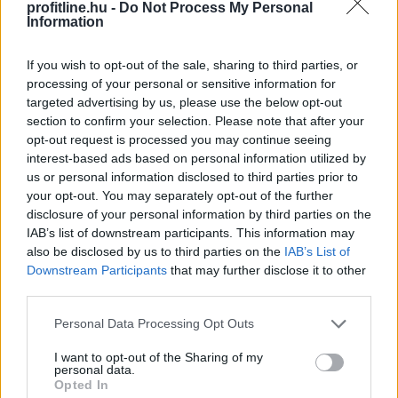
profitline.hu -
Do Not Process My Personal
Atomerőmű (NEK) a Száva alacsony vízhozama és
Information
magas vízhőmérséklete miatt - közölte az erőmű
vezetése.
If you wish to opt-out of the sale, sharing to third parties, or
processing of your personal or sensitive information for
2026. 08. 05. 23:00
targeted advertising by us, please use the below opt-out
Megosztás:
section to confirm your selection. Please note that after your
opt-out request is processed you may continue seeing
TOVÁBB
interest-based ads based on personal information utilized by
us or personal information disclosed to third parties prior to
your opt-out. You may separately opt-out of the further
MNB: egyhangúlag támogatta a monetáris
disclosure of your personal information by third parties on the
tanács
az alapkamat csökkentését
IAB’s list of downstream participants. This information may
júliusban
also be disclosed by us to third parties on the
IAB’s List of
Downstream Participants
that may further disclose it to other
third parties.
Please note that this website/app uses one or more Google
Personal Data Processing Opt Outs
services and may gather and store information including but
not limited to your visit or usage behaviour. You may click to
I want to opt-out of the Sharing of my
personal data.
grant or deny consent to Google and its third-party tags to
Opted In
use your data for below specified purposes in below Google