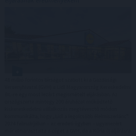
48 millió forintos bírságot szabott ki a Gazdasági
Versenyhivatal (GVH) a Lidl Magyarország Kereskedelmi
Bt.-re egy most lezárt megismételt eljárásban. Az
országszerte mintegy 200 áruházat működtető
kiskereskedelmi vállalkozás megtévesztő módon
kommunikálta, hogy „Lidl a legolcsóbb élelmiszerlánc”.
2024 februárjában – az eredeti ügyben – ugyanezért
már elmarasztalta a céget a GVH, de a Kúria új eljárásra