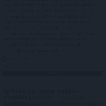
erősítése érdekében új marketing és kommunikációs
ügynökségi struktúrát alakít ki a Szerencsejáték Zrt. A
társaság a következő időszakban több lépcsőben
meghirdetett pályázatokon keresztül választja ki a
marketing-, a média-, a nyomdai, a PR, a social,
valamint a rendezvényszervező ügynökségeit. Az új
rendszer kialakítása a szakmai ajánlások és piaci
visszajelzések figyelembevételével, független
szakértők támogatásával történik.
2026. 08. 06. 03:00
Megosztás:
TOVÁBB
Így kaphat egy magyar nyugdíjas
olcsóbban
gyógyszert - 7 lehetőség