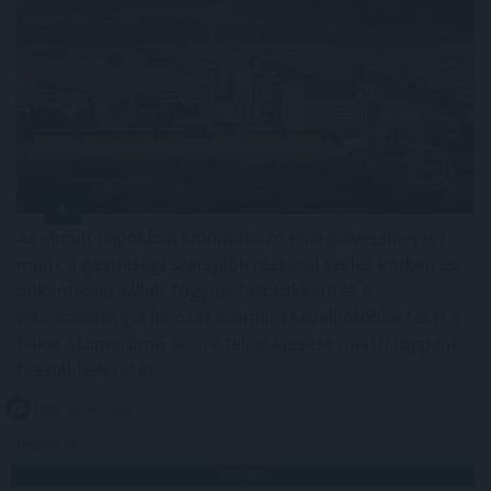
Az elmúlt napokban kibontakozó energiavészhelyzet
miatt a gazdasági szereplők részéről széles körben és
önkéntesen vállalt fogyasztáscsökkentés a
villamosenergia hálózat számára kezelhetőbbé teszi a
Paksi Atomerőmű szinte teljes kiesése miatti roppant
feszült helyzetet.
2026. 08. 05. 15:00
Megosztás:
TOVÁBB