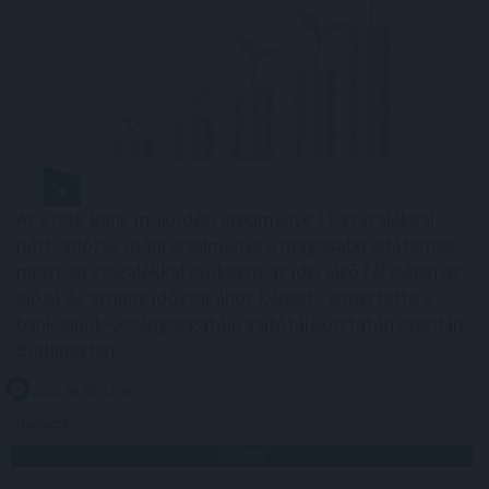
Az Erste Bank működési eredménye 11 százalékkal
nőtt, adózás utáni eredménye a magasabb adóterhek
miatt 20 százalékkal csökkent az idei első fél évben az
előző év azonos időszakához képest - ismertette a
bank elnök-vezérigazgatója sajtótájékoztatón szerdán
Budapesten.
2026. 08. 05. 17:00
Megosztás:
TOVÁBB