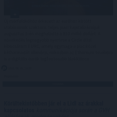
Új mérföldkőhöz érkezett az euróhoz kötött
stabilcoinok szektora: teljes piaci kapitalizációjuk
augusztus 5-én meghaladta a 810 millió dollárt. A
növekedés legnagyobb nyertese a Circle által
kibocsátott EURC, amely egymaga a piac közel
kétharmadát ellenőrzi, miközben az Ethereum továbbra
is a digitális eurók legfontosabb blokklánca.
2026. 08. 05. 19:00
Megosztás:
TOVÁBB
Körültekintőbben jár el a Lidl az árakkal
kapcsolatos
kommunikációja során a GVH
eljárásnak eredményeként