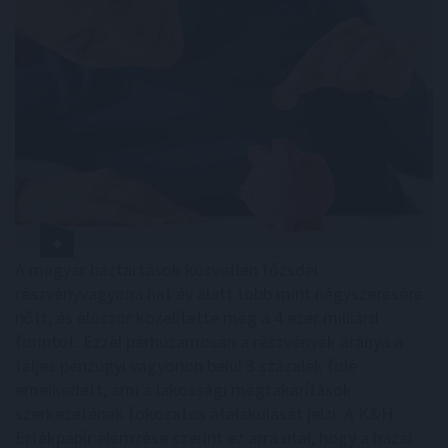
A magyar háztartások közvetlen tőzsdei
részvényvagyona hat év alatt több mint négyszeresére
nőtt, és először közelítette meg a 4 ezer milliárd
forintot. Ezzel párhuzamosan a részvények aránya a
teljes pénzügyi vagyonon belül 3 százalék fölé
emelkedett, ami a lakossági megtakarítások
szerkezetének fokozatos átalakulását jelzi. A K&H
Értékpapír elemzése szerint ez arra utal, hogy a hazai