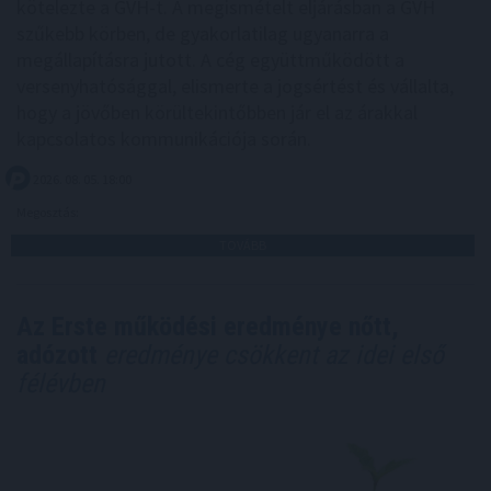
kötelezte a GVH-t. A megismételt eljárásban a GVH
szűkebb körben, de gyakorlatilag ugyanarra a
megállapításra jutott. A cég együttműködött a
versenyhatósággal, elismerte a jogsértést és vállalta,
hogy a jövőben körültekintőbben jár el az árakkal
kapcsolatos kommunikációja során.
2026. 08. 05. 18:00
Megosztás:
TOVÁBB
Az Erste működési eredménye nőtt,
adózott
eredménye csökkent az idei első
félévben