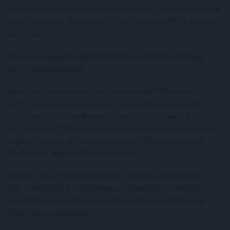
Az európai tőzsdenyitáskor az északi-tengeri Brent olajfajta
hordónkénti ára 45 centtel (0,55 százalékkal) 80,11 dollárra
emelkedett.
Az arany ára unciánként 0,10 százalékkal (2,55 dollárral),
2475,95 dollárra nőtt.
Az európai gázár az irányadónak számító TTF holland
gáztőzsde legközelebbi, szeptemberi jegyzésében 2,81
százalékkal esett a pénteki záróértékéhez képest: 1
megawattóra 39,26 euróba került a kereskedés első órájának
végén. A gázjegyzés három hónapja 30,93 eurón, egy éve
50,95 eurón, két éve 117,32 eurón zárt.
Az euró 393,67 forintra gyengült 9 órakor a péntek esti
394,22 forintról. A svájci frank árfolyama 417,75 forintról
415,58 forintra csökkent, a dolláré pedig 360,90 forintról
360,45 forintra süllyedt.