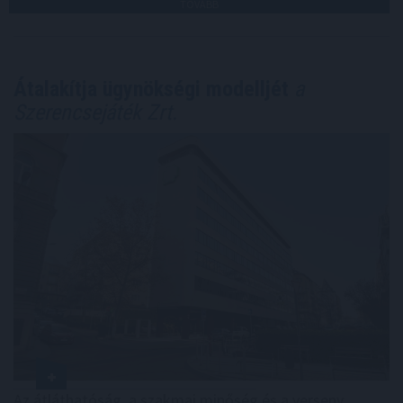
TOVÁBB
Átalakítja ügynökségi modelljét
a
Szerencsejáték Zrt.
Az átláthatóság, a szakmai minőség és a verseny