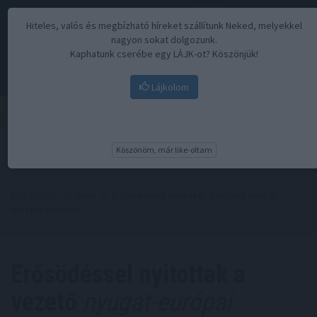
Hiteles, valós és megbízható híreket szállítunk Neked, melyekkel
nagyon sokat dolgozunk.
Kaphatunk cserébe egy LÁJK-ot? Köszönjük!
Lájkolom
Menü
Köszönöm, már like-oltam
Kezdőoldal
//
Hírek
// Erősödéssel nyitottak a vezető nyugat-
európai tőzsdék
Erősödéssel nyitottak a
vezető
nyugat-európai