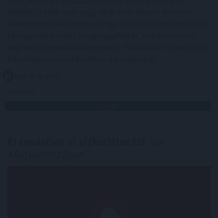
szed, ezért a patikában hagyott összeg könnyen
elérheti a több ezer vagy akár több tízezer forintot.
Kevesen tudják azonban, hogy a társadalombiztosítási
támogatás mellett közgyógyellátás, önkormányzati
segítség, egyedi méltányosság és olcsóbb helyettesítő
készítmény is csökkentheti a kiadásokat.
2026. 08. 06. 02:00
Megosztás:
TOVÁBB
Ki rendelhet el vízkorlátozást
ma
Magyarországon?