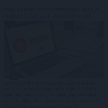
Friss kutatás: rossz sztereotípia, hogy
a
magyarok csak az ár alapján döntenek
A márkák értékét elsősorban a minőség és a bizalom
határozza meg, a hűség pedig leginkább a vásárlási
gyakoriságban és az ajánlási hajlandóságban nyilvánul
meg – derül ki a Nitro legfrissebb kutatásából, amely
átfogó képet nyújt a magyar fogyasztók