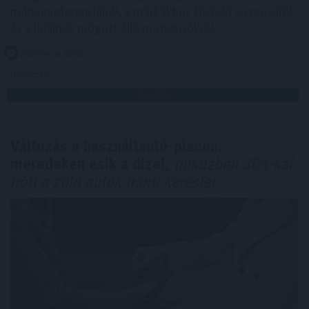
márkapreferenciáiról, a márkákhoz fűződő viszonyáról
és a lojalitás mögött álló motivációkról.
2026. 08. 06. 05:00
Megosztás:
TOVÁBB
Változás a használtautó-piacon:
meredeken esik a dízel,
miközben 30%-kal
nőtt a zöld autók iránti kereslet