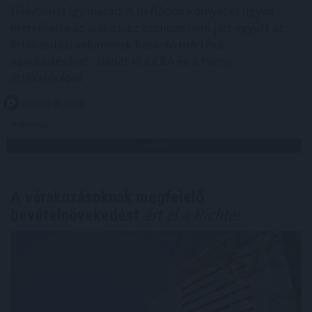
félévben is így marad. A deflációs környezet ugyan
mérsékelte az árakat, ez azonban nem járt együtt az
értékesítési volumenek hasonló mértékű
növekedésével - derült ki a CBA és a Penny
értékeléséből.
2026. 08. 07. 16:00
Megosztás:
TOVÁBB
A várakozásoknak megfelelő
bevételnövekedést
ért el a Richter