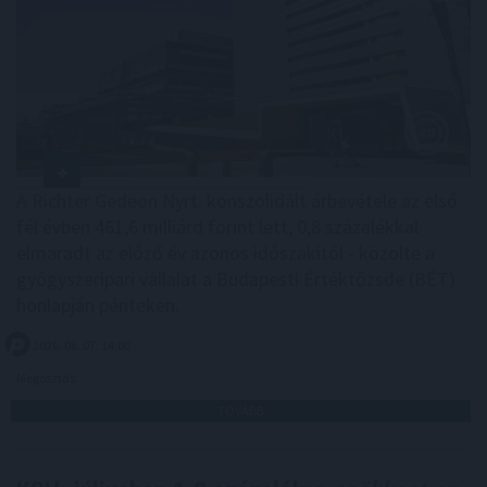
A Richter Gedeon Nyrt. konszolidált árbevétele az első
fél évben 461,6 milliárd forint lett, 0,8 százalékkal
elmaradt az előző év azonos időszakitól - közölte a
gyógyszeripari vállalat a Budapesti Értéktőzsde (BÉT)
honlapján pénteken.
2026. 08. 07. 14:00
Megosztás:
TOVÁBB