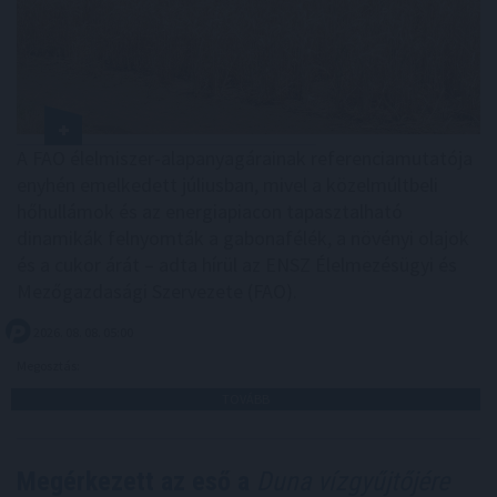
A FAO élelmiszer-alapanyagárainak referenciamutatója
enyhén emelkedett júliusban, mivel a közelmúltbeli
hőhullámok és az energiapiacon tapasztalható
dinamikák felnyomták a gabonafélék, a növényi olajok
és a cukor árát – adta hírül az ENSZ Élelmezésügyi és
Mezőgazdasági Szervezete (FAO).
2026. 08. 08. 05:00
Megosztás:
TOVÁBB
Megérkezett az eső a
Duna vízgyűjtőjére