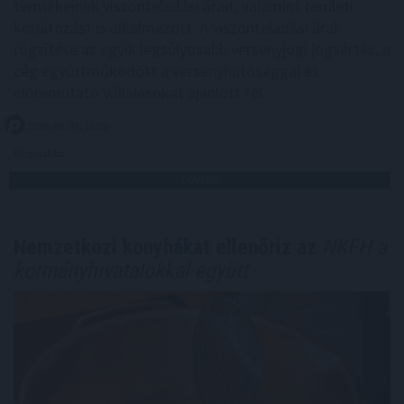
termékeinek viszonteladási árait, valamint területi
korlátozást is alkalmazott. A viszonteladási árak
rögzítése az egyik legsúlyosabb versenyjogi jogsértés, a
cég együttműködött a versenyhatósággal és
előremutató vállalásokat ajánlott fel.
2026. 08. 07. 18:00
Megosztás:
TOVÁBB
Nemzetközi konyhákat ellenőriz az
NKFH a
kormányhivatalokkal együtt