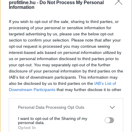
profitline.hu -
Do Not Process My Personal
Information
A KSH ma reggel a júliusi fogyasztói inflációs adatot
tette közzé, melyek szerint a fogyasztói árak havi
If you wish to opt-out of the sale, sharing to third parties, or
szinten 0,1 százalékkal csökkentek. Az éves szintű
processing of your personal or sensitive information for
infláció így tovább lassult: 1,2 százalékra a júniusi 1,7
targeted advertising by us, please use the below opt-out
százalékról. A további inflációcsökkenés borítékolható
section to confirm your selection. Please note that after your
volt, ennek mértéke azonban meghaladta a vártat. Az
opt-out request is processed you may continue seeing
interest-based ads based on personal information utilized by
1,2 százalékos tényadat így mind az 1,6 százalékos
us or personal information disclosed to third parties prior to
piaci konszenzusnál, mind a mi – ennél alacsonyabb –
your opt-out. You may separately opt-out of the further
1,4 százalékos várakozásunknál kisebb lett. A
disclosure of your personal information by third parties on the
maginflációnál már nem volt ilyen mértékű a lassulás,
IAB’s list of downstream participants. This information may
ez a mutató 1,9 százalékon állt júliusban a júniusi 2
also be disclosed by us to third parties on the
IAB’s List of
százalék után. Összességében a mostani alacsony adat
Downstream Participants
that may further disclose it to other
várhatóan megágyaz a további jegybanki
third parties.
kamatcsökkentéseknek az augusztusi, és nagy
Please note that this website/app uses one or more Google
Personal Data Processing Opt Outs
valószínűséggel a szeptemberi kamatdöntő üléseken.
services and may gather and store information including but
not limited to your visit or usage behaviour. You may click to
I want to opt-out of the Sharing of my
2026. 08. 07. 22:00
personal data.
grant or deny consent to Google and its third-party tags to
Opted In
Megosztás:
use your data for below specified purposes in below Google