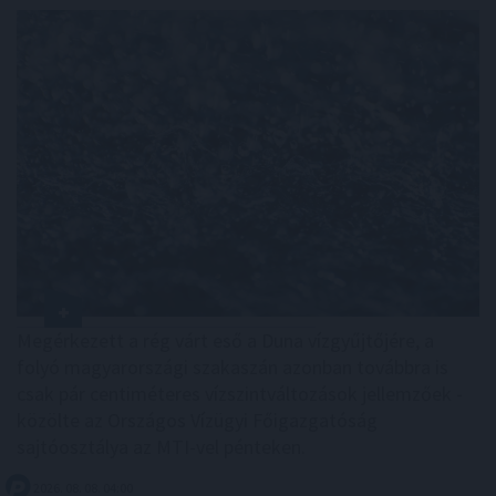
Megérkezett a rég várt eső a Duna vízgyűjtőjére, a
folyó magyarországi szakaszán azonban továbbra is
csak pár centiméteres vízszintváltozások jellemzőek -
közölte az Országos Vízügyi Főigazgatóság
sajtóosztálya az MTI-vel pénteken.
2026. 08. 08. 04:00