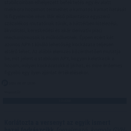
stabilcoinban elhelyezett befektetés egy év alatt
mekkora hozamot termelhet a kamatos kamat hatását
is figyelembe véve. Bár első pillantásra egyszerű
százalékos mutatónak tűnik, a háttérben hitelezési,
likviditási, kereskedési és akár derivatív piaci
mechanizmusok is működhetnek. Éppen ezért két
azonos APY-t kínáló lehetőség kockázata teljesen
eltérő lehet. Az alábbi elemzés közérthetően mutatja
be, mit jelent a stabilcoin APY, hogyan keletkezik a
hozam, milyen kockázatokkal járhat, és mire érdemes
figyelni egy ilyen ajánlat értékelésekor.
2026. 08. 07. 19:00
Megosztás:
TOVÁBB
Korlátozta a versenyt az egyik ismert
hazai fodrászcikk
forgalmazó, komoly GVH-