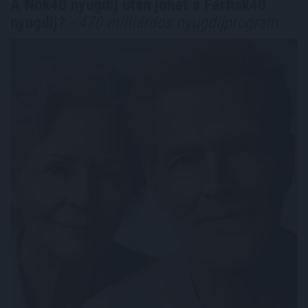
A Nők40 nyugdíj után jöhet a Férfiak40
nyugdíj?
- 470 milliárdos nyugdíjprogram