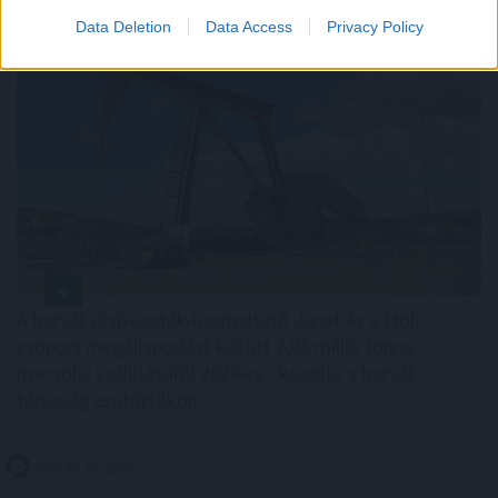
Data Deletion
Data Access
Privacy Policy
A horvát olajvezeték-üzemeltető Janaf és a Mol-
csoport megállapodást kötött 2,05 millió tonna
nyersolaj szállításáról 2026-ra - közölte a horvát
társaság csütörtökön.
2026. 08. 07. 20:00