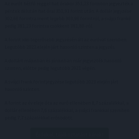
Az eurót hétfő reggel hat órakor 351,23 forinton jegyezték a
péntek délután hat órai 351,91 forint után. A dollár jegyzése
302,66 forintra ment lejjebb 303,98 forintról, a svájci franké
pedig 381,23 forintra csökkent 381,80-ról.
A forint idei legerősebb jegyzésén áll az euróval szemben.
Legutóbb 2022 elején járt hasonló szinten a jegyzés.
A dollárt májusban és júniusban már jegyezték hasonló
szinten, előtte pedig legutóbb 2021 végén.
A svájci frank forintjegyzése legutóbb 2023 elején járt
hasonló szinten.
A forint az év eleje óta az euró ellenében 8,7 százalékkal, a
dollár ellenében 7,6 százalékkal, a svájci frankkal szemben
pedig 7,7 százalékkal erősödött.
Érdekel, tájékoztatást kérek!