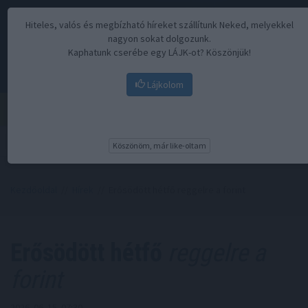
Hiteles, valós és megbízható híreket szállítunk Neked, melyekkel
nagyon sokat dolgozunk.
Kaphatunk cserébe egy LÁJK-ot? Köszönjük!
Lájkolom
Menü
Köszönöm, már like-oltam
Kezdőoldal
//
Hírek
// Erősödött hétfő reggelre a forint
Erősödött hétfő
reggelre a
forint
2026. 06. 15. 07:30