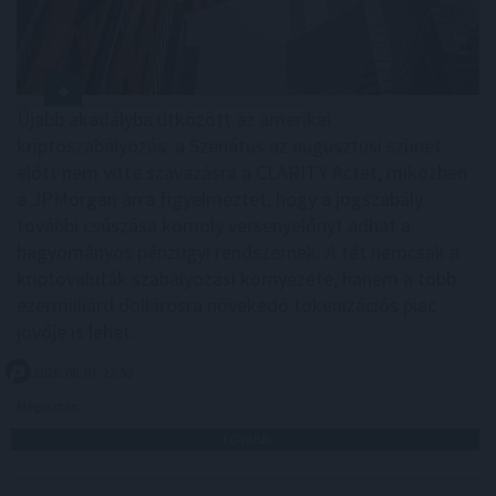
Újabb akadályba ütközött az amerikai
kriptoszabályozás: a Szenátus az augusztusi szünet
előtt nem vitte szavazásra a CLARITY Actet, miközben
a JPMorgan arra figyelmeztet, hogy a jogszabály
további csúszása komoly versenyelőnyt adhat a
hagyományos pénzügyi rendszernek. A tét nemcsak a
kriptovaluták szabályozási környezete, hanem a több
ezermilliárd dollárosra növekedő tokenizációs piac
jövője is lehet.
2026. 08. 07. 23:59
Megosztás:
TOVÁBB