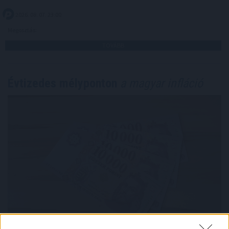
2026. 08. 07. 23:00
Megosztás:
TOVÁBB
Évtizedes mélyponton
a magyar infláció