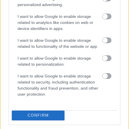
personalized advertising.
Magyarország energiaellátása stabil, az ivóvízellátás
biztosított, ezért feloldják a rendkívüli intézkedések
I want to allow Google to enable storage
egy részét, ugyanakkor folyamatosan figyelemmel
related to analytics like cookies on web or
kísérik a paksi atomerőmű működését, ahol a mostani
device identifiers in apps.
vízállásjelzések alapján "halvány esély van arra", hogy
I want to allow Google to enable storage
hétfőn újraindulhat még egy turbina - közölte a
related to functionality of the website or app.
miniszterelnök pénteki sajtótájékoztatóján, amelyen
azzal vádolta az Orbán-kormányt, hogy drámai
I want to allow Google to enable storage
helyzetet hagyott hátra az energia- és vízellátás
related to personalization.
területén.
I want to allow Google to enable storage
2026. 08. 07. 21:00
related to security, including authentication
functionality and fraud prevention, and other
Megosztás:
user protection.
TOVÁBB
CONFIRM
Olajszállítási szerződést
kötött a Janaf és
a Mol