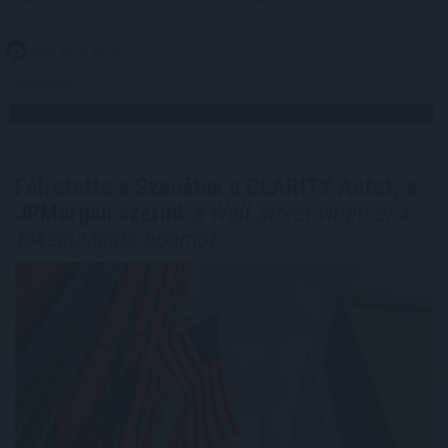
2026. 08. 08. 01:00
Megosztás:
TOVÁBB
Félretette a Szenátus a CLARITY Actet, a
JPMorgan szerint
a Wall Street viheti el a
tokenizációs boomot