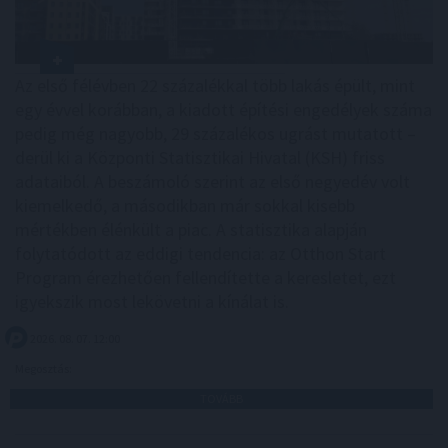
Az első félévben 22 százalékkal több lakás épült, mint
egy évvel korábban, a kiadott építési engedélyek száma
pedig még nagyobb, 29 százalékos ugrást mutatott –
derül ki a Központi Statisztikai Hivatal (KSH) friss
adataiból. A beszámoló szerint az első negyedév volt
kiemelkedő, a másodikban már sokkal kisebb
mértékben élénkült a piac. A statisztika alapján
folytatódott az eddigi tendencia: az Otthon Start
Program érezhetően fellendítette a keresletet, ezt
igyekszik most lekövetni a kínálat is.
2026. 08. 07. 12:00
Megosztás:
TOVÁBB