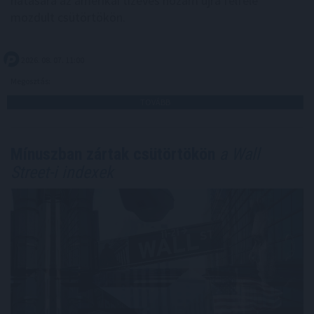
hatására az amerikai tízéves hozam újra felfelé
mozdult csütörtökön.
2026. 08. 07. 11:00
Megosztás:
TOVÁBB
Mínuszban zártak csütörtökön
a Wall
Street-i indexek