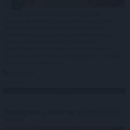
A férfiak számára is megnyitott, negyven év
jogosultsági idő után igénybe vehető nyugdíj első
pillantásra méltányos intézkedésnek tűnhet. A
háttérben meghúzódó pénzügyi következmények
azonban súlyosak lehetnek: Farkas András
nyugdíjszakértő szerint egy ilyen rendszer éves
költsége jelenlegi értéken számolva akár a 470 milliárd
forintot is meghaladhatná.
2026. 08. 08. 02:00
Megosztás:
TOVÁBB
Tényleg nem a sörtől van
a sörhas? Akkor
mitől?