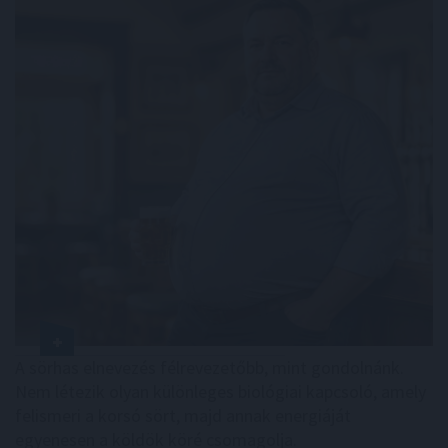
A sörhas elnevezés félrevezetőbb, mint gondolnánk.
Nem létezik olyan különleges biológiai kapcsoló, amely
felismeri a korsó sört, majd annak energiáját
egyenesen a köldök köré csomagolja.