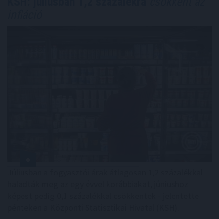
KSH: júliusban 1,2 százalékra
csökkent az
infláció
Júliusban a fogyasztói árak átlagosan 1,2 százalékkal
haladták meg az egy évvel korábbiakat, júniushoz
képest pedig 0,1 százalékkal csökkentek - jelentette
pénteken a Központi Statisztikai Hivatal (KSH).