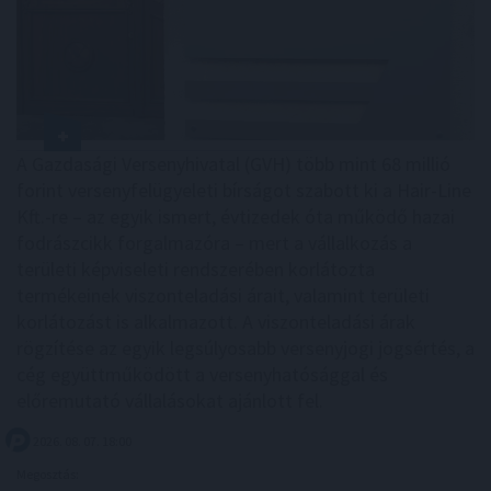
A Gazdasági Versenyhivatal (GVH) több mint 68 millió
forint versenyfelügyeleti bírságot szabott ki a Hair-Line
Kft.-re – az egyik ismert, évtizedek óta működő hazai
fodrászcikk forgalmazóra – mert a vállalkozás a
területi képviseleti rendszerében korlátozta
termékeinek viszonteladási árait, valamint területi
korlátozást is alkalmazott. A viszonteladási árak
rögzítése az egyik legsúlyosabb versenyjogi jogsértés, a
cég együttműködött a versenyhatósággal és
előremutató vállalásokat ajánlott fel.
2026. 08. 07. 18:00
Megosztás: