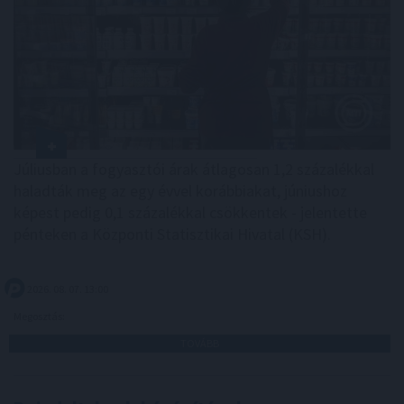
Júliusban a fogyasztói árak átlagosan 1,2 százalékkal
haladták meg az egy évvel korábbiakat, júniushoz
képest pedig 0,1 százalékkal csökkentek - jelentette
pénteken a Központi Statisztikai Hivatal (KSH).
2026. 08. 07. 13:00
Megosztás:
TOVÁBB