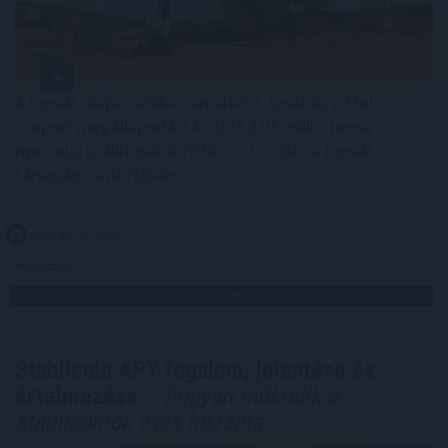
A horvát olajvezeték-üzemeltető Janaf és a Mol-
csoport megállapodást kötött 2,05 millió tonna
nyersolaj szállításáról 2026-ra - közölte a horvát
társaság csütörtökön.
2026. 08. 07. 20:00
Megosztás:
TOVÁBB
Stabilcoin APY fogalma, jelentése és
értelmezése
– hogyan működik a
stabilcoinok éves hozama?