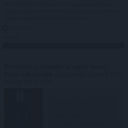
be, mit jelent a stabilcoin APY, hogyan keletkezik a
hozam, milyen kockázatokkal járhat, és mire érdemes
figyelni egy ilyen ajánlat értékelésekor.
2026. 08. 07. 19:00
Megosztás:
TOVÁBB
Korlátozta a versenyt az egyik ismert
hazai fodrászcikk
forgalmazó, komoly GVH-
bírság lett a vége