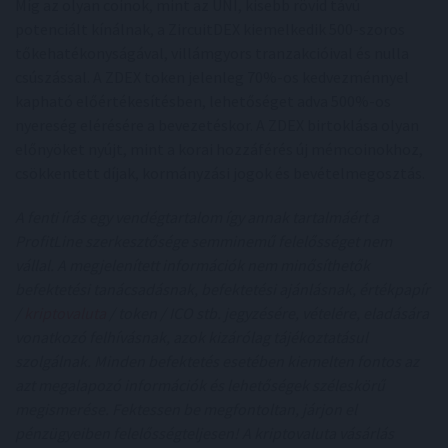
Míg az olyan coinok, mint az UNI, kisebb rövid távú
potenciált kínálnak, a ZircuitDEX kiemelkedik 500-szoros
tőkehatékonyságával, villámgyors tranzakcióival és nulla
csúszással. A ZDEX token jelenleg 70%-os kedvezménnyel
kapható előértékesítésben, lehetőséget adva 500%-os
nyereség elérésére a bevezetéskor. A ZDEX birtoklása olyan
előnyöket nyújt, mint a korai hozzáférés új mémcoinokhoz,
csökkentett díjak, kormányzási jogok és bevételmegosztás.
A fenti írás egy vendégtartalom így annak tartalmáért a
ProfitLine szerkesztősége semminemű felelősséget nem
vállal. A megjelenített információk nem minősíthetők
befektetési tanácsadásnak, befektetési ajánlásnak, értékpapír
/
kriptovaluta
/ token / ICO stb. jegyzésére, vételére, eladására
vonatkozó felhívásnak, azok kizárólag tájékoztatásul
szolgálnak. Minden befektetés esetében kiemelten fontos az
azt megalapozó információk és lehetőségek széleskörű
megismerése. Fektessen be megfontoltan, járjon el
pénzügyeiben felelősségteljesen! A kriptovaluta vásárlás