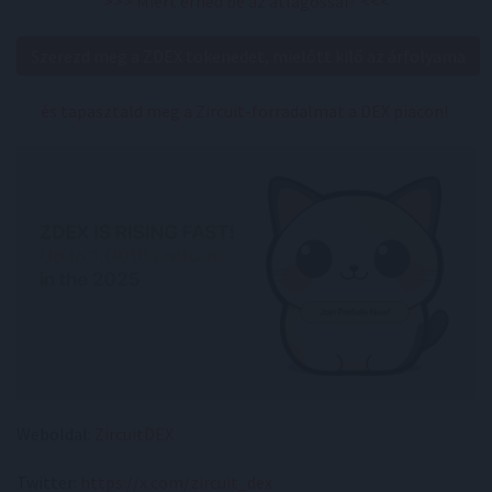
>>> Miért érnéd be az átlagossal? <<<
Szerezd meg a ZDEX tokenedet, mielőtt kilő az árfolyama
és tapasztald meg a Zircuit-forradalmat a DEX piacon!
Weboldal:
ZircuitDEX
Twitter:
https://x.com/zircuit_dex