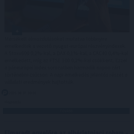
Mérsékelt elmozdulásokat mutatva többnyire
emelkedtek a vezető nyugat-európai részvényindexek.
A Stoxx600 0,2%-kal, a DAX 0,1%-kal, a CAC40 0,4%-kal
emelkedett, míg az FTSE 100 0,2%-kal csökkent. Ezzel
a páneurópai index sorozatban harmadik napon zárt
történelmi csúcson. A napi emelkedés jelentős részét a
vállalati eredmények hajtották.
2026. 08. 07. 09:00
Megosztás:
TOVÁBB
Elmaradt egyelőre az albérletpiaci roham -