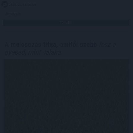
2026. 08. 07. 06:59
Megosztás:
TOVÁBB
A mulcsozás titka, amitől szebb
lesz a
gyeped, mint valaha