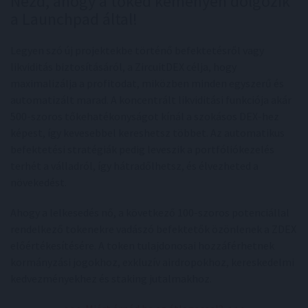
Nézd, ahogy a tőkéd keményen dolgozik
a Launchpad által!
Legyen szó új projektekbe történő befektetésről vagy
likviditás biztosításáról, a ZircuitDEX célja, hogy
maximalizálja a profitodat, miközben minden egyszerű és
automatizált marad. A koncentrált likviditási funkciója akár
500-szoros tőkehatékonyságot kínál a szokásos DEX-hez
képest, így kevesebbel kereshetsz többet. Az automatikus
befektetési stratégiák pedig leveszik a portfóliókezelés
terhét a válladról, így hátradőlhetsz, és élvezheted a
növekedést.
Ahogy a lelkesedés nő, a következő 100-szoros potenciállal
rendelkező tokenekre vadászó befektetők özönlenek a ZDEX
előértékesítésére. A token tulajdonosai hozzáférhetnek
kormányzási jogokhoz, exkluzív airdropokhoz, kereskedelmi
kedvezményekhez és staking jutalmakhoz.