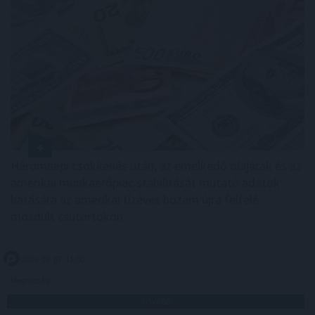
Háromnapi csökkenés után, az emelkedő olajárak és az
amerikai munkaerőpiac stabilitását mutató adatok
hatására az amerikai tízéves hozam újra felfelé
mozdult csütörtökön.
2026. 08. 07. 11:00
Megosztás:
TOVÁBB