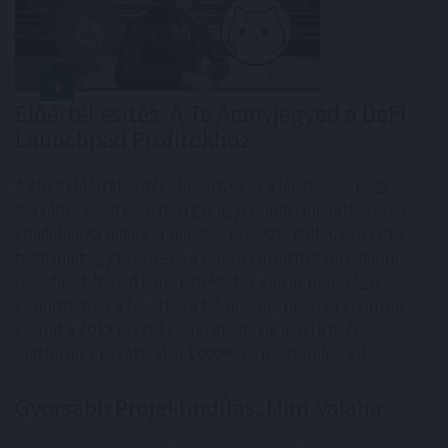
Előértékesítés: A Te Aranyjegyed a DeFi
Launchpad Profitokhoz
A ZDEX előértékesítés elindult, és ez a lehetőség, hogy
beszállj a következő DeFi gyöngyszembe, mielőtt igazán
elindulna! Az induló ár mindössze 0,0017 dollár, és a ZDEX
több mint egy token—ez a kulcs a ZircuitDEX forradalmi
launchpadjéhez. A korai befektetők epikus nyereségre
számíthatnak a következő bikapiacon, mivel az elemzők
szerint a ZDEX vezető szerepet játszik majd a DeFi
platformok között, akár 1 000%-os megtérüléssel!
Gyorsabb Projektindítás, Mint Valaha