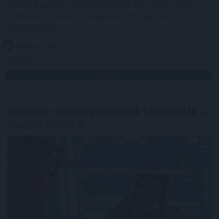
jeleket figyelték. Az S&P500 0,2%-kal, a Dow Jones
0,9%-kal, a Nasdaq Composite 0,1%-kal zárt
alacsonyabban.
2026. 08. 07. 10:00
Megosztás:
TOVÁBB
Kedvező vállalati jelentések támogatták
az
európai piacokat