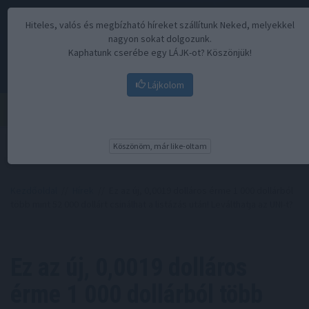
Hiteles, valós és megbízható híreket szállítunk Neked, melyekkel
nagyon sokat dolgozunk.
Kaphatunk cserébe egy LÁJK-ot? Köszönjük!
Lájkolom
Menü
Köszönöm, már like-oltam
Kezdőoldal
//
Hírek
// Ez az új, 0,0019 dolláros érme 1 000 dollárból
több mint 52 000 dollárt csinálhat a listázás után! Leválthatja az UNI-t?
Ez az új, 0,0019 dolláros
érme 1 000 dollárból több