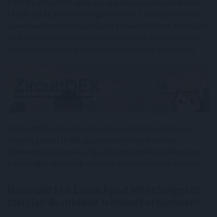
A ZDEX a ZircuitDEX szíve, egy új generációs decentralizált
tőzsde (DEX), amely villámgyors Zircuit L2 láncon működő
launchpaddel rendelkezik. Gyors projektindítások, minimális
díjak és egy hihetetlenül sima felület várja a befektetőket,
akik komoly nyereségre vágynak a következő bikapiacon.
A ZircuitDEX teljes mértékben kompatibilis az Ethereum
virtuális géppel (EVM), így könnyen integrálható az
Ethereum eszközeivel, míg a ZK bizonyítékok acélkemény
biztonságot nyújtanak, ami még a medvepiacot is túlélné!
Használd ki a Launchpad lehetőségeket,
stabilan és minden trendnél erősebben!