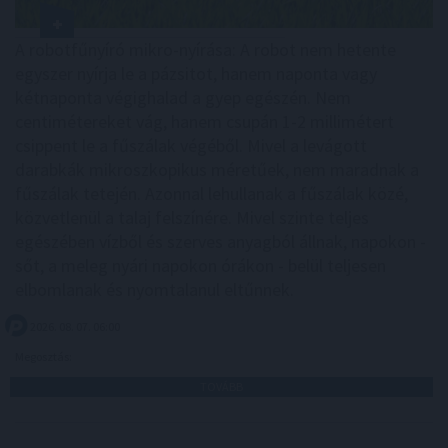
A robotfűnyíró mikro-nyírása: A robot nem hetente
egyszer nyírja le a pázsitot, hanem naponta vagy
kétnaponta végighalad a gyep egészén. Nem
centimétereket vág, hanem csupán 1-2 millimétert
csippent le a fűszálak végéből. Mivel a levágott
darabkák mikroszkopikus méretűek, nem maradnak a
fűszálak tetején. Azonnal lehullanak a fűszálak közé,
közvetlenül a talaj felszínére. Mivel szinte teljes
egészében vízből és szerves anyagból állnak, napokon -
sőt, a meleg nyári napokon órákon - belül teljesen
elbomlanak és nyomtalanul eltűnnek.
2026. 08. 07. 06:00
Megosztás:
TOVÁBB