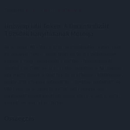
Telegram:
https://t.me/ZircuitDexVerify
Uniswap UNI Token: A Decentralizált
Tőzsdék Irányításának Motorja
Az Uniswap UNI tokenje 2020 szeptemberében indult, mint
kormányzati token, amely lehetővé teszi a tulajdonosok
számára, hogy szavazzanak a platform fejlesztéseiről,
például a díjstruktúráról és a token elosztásról. Az Uniswap
egy vezető decentralizált tőzsde az Ethereum blokkláncon,
amely 2018 óta kínál automatikus likviditási protokollt. Az
UNI token az Uniswap decentralizált finanszírozási
megközelítésének kulcsfontosságú eleme, amely jelentős
szereplővé teszi a DeFi térben.
Összegzés