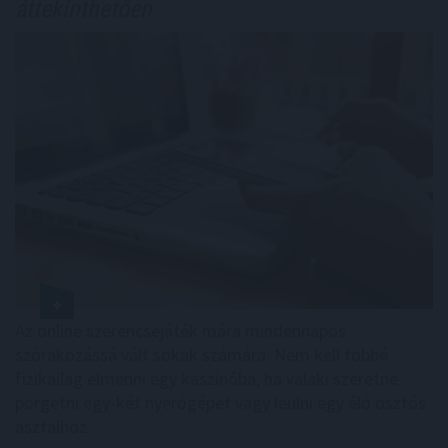
áttekinthetően
Az online szerencsejáték mára mindennapos
szórakozássá vált sokak számára. Nem kell többé
fizikailag elmenni egy kaszinóba, ha valaki szeretne
pörgetni egy-két nyerőgépet vagy leülni egy élő osztós
asztalhoz.