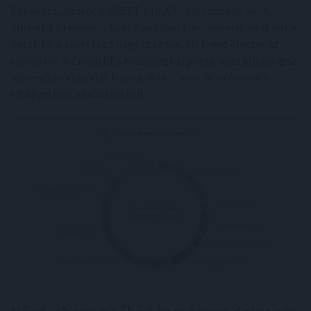
Emlékezz, amikor a BRETT 14 000%-kal robbant be? A
ZircuitDEX innovatív launchpadjával lehetőséged nyílik korán
beszállni a következő nagy tokenbe, elsőként élvezve az
előnyöket. A ZircuitDEX közösségközpontú hozzáállása igazi
nyereséges kalanddá teszi a DeFi-t, amit nem érdemes
kihagyni már a kezdetektől!