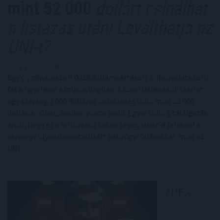
mint 52 000
dollárt csinálhat
a listázás után! Leválthatja az
UNI-t?
2024. 11. 08. 21:00
Egy új, mindössze 0,0019 dollárra értékelt kriptovaluta kelti
fel a figyelmet a kriptovilágban. A korai lelkesedők szerint
egy szerény, 1 000 dolláros befektetés több mint 52 000
dollárra nőhet, amikor piacra kerül. Egyre több a találgatás
arról, hogy ez a feltörekvő token képes lehet-e felvenni a
versenyt olyan decentralizált pénzügyi óriásokkal, mint az
UNI.
ZDEX