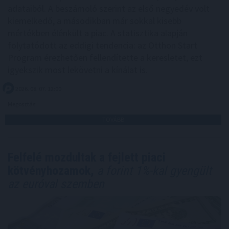
adataiból. A beszámoló szerint az első negyedév volt
kiemelkedő, a másodikban már sokkal kisebb
mértékben élénkült a piac. A statisztika alapján
folytatódott az eddigi tendencia: az Otthon Start
Program érezhetően fellendítette a keresletet, ezt
igyekszik most lekövetni a kínálat is.
2026. 08. 07. 12:00
Megosztás:
TOVÁBB
Felfelé mozdultak a fejlett piaci
kötvényhozamok,
a forint 1%-kal gyengült
az euróval szemben