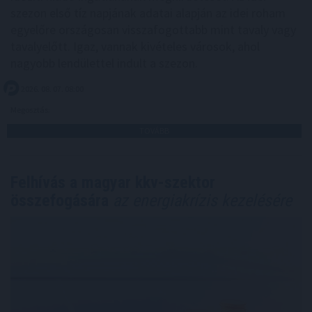
szezon első tíz napjának adatai alapján az idei roham
egyelőre országosan visszafogottabb mint tavaly vagy
tavalyelőtt. Igaz, vannak kivételes városok, ahol
nagyobb lendülettel indult a szezon.
2026. 08. 07. 08:00
Megosztás:
TOVÁBB
Felhívás a magyar kkv-szektor
összefogására
az energiakrízis kezelésére