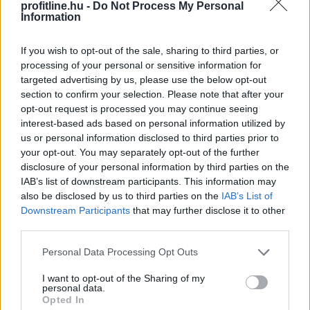
A Nemzeti Kereskedelmi és Fogyasztóvédelmi Hatóság
profitline.hu -
Do Not Process My Personal
Information
(NKFH) a kormányhivatalok bevonásával országos
ellenőrzést végez a nemzetközi konyhát képviselő
If you wish to opt-out of the sale, sharing to third parties, or
vendéglátóhelyeken. Az ellenőrzések célja a fogyasztók
processing of your personal or sensitive information for
egészségének védelme, valamint annak vizsgálata,
targeted advertising by us, please use the below opt-out
hogy az érintett vállalkozások betartják-e az
section to confirm your selection. Please note that after your
élelmiszer-biztonsági, higiéniai és fogyasztói
opt-out request is processed you may continue seeing
tájékoztatási előírásokat.
interest-based ads based on personal information utilized by
us or personal information disclosed to third parties prior to
2026. 08. 07. 17:00
your opt-out. You may separately opt-out of the further
disclosure of your personal information by third parties on the
Megosztás:
IAB’s list of downstream participants. This information may
TOVÁBB
also be disclosed by us to third parties on the
IAB’s List of
Downstream Participants
that may further disclose it to other
third parties.
Tovább erősítenék a magyar termékek
Please note that this website/app uses one or more Google
Personal Data Processing Opt Outs
jelenlétét a kereskedelmi láncok
services and may gather and store information including but
not limited to your visit or usage behaviour. You may click to
I want to opt-out of the Sharing of my
personal data.
grant or deny consent to Google and its third-party tags to
Opted In
use your data for below specified purposes in below Google