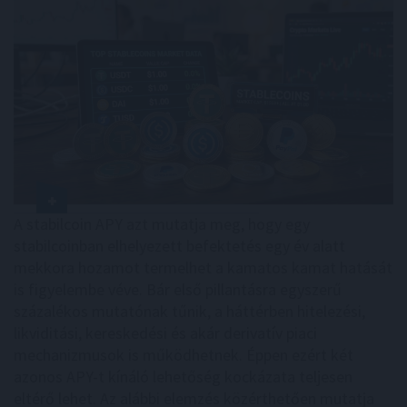
A stabilcoin APY azt mutatja meg, hogy egy
stabilcoinban elhelyezett befektetés egy év alatt
mekkora hozamot termelhet a kamatos kamat hatását
is figyelembe véve. Bár első pillantásra egyszerű
százalékos mutatónak tűnik, a háttérben hitelezési,
likviditási, kereskedési és akár derivatív piaci
mechanizmusok is működhetnek. Éppen ezért két
azonos APY-t kínáló lehetőség kockázata teljesen
eltérő lehet. Az alábbi elemzés közérthetően mutatja