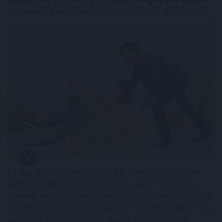
mennyibe kerülnek most a kiadó lakások?
A felsőoktatási ponthatárok kihirdetése utáni hetek
jelentik az albérletpiaci főszezont, ekkor egyszerre
jelennek meg nagyobb számban a lakást kereső diákok,
miközben a tulajdonosok egy része is erre az időszakra
időzíti kiadó ingatlanának meghirdetését. Az idei