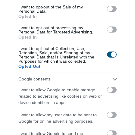
consent section.
I want to opt-out of the Sale of my
Personal Data.
Opted In
I want to opt-out of processing my
Personal Data for Targeted Advertising.
Opted In
I want to opt-out of Collection, Use,
Retention, Sale, and/or Sharing of my
Personal Data that Is Unrelated with the
Purposes for which it was collected.
Opted Out
Komoly alkalmazkodást kívánt az első félév az
Google consents
élelmiszer-kiskereskedelmi láncoktól és ez a második
félévben is így marad. A deflációs környezet ugyan
I want to allow Google to enable storage
related to advertising like cookies on web or
mérsékelte az árakat, ez azonban nem járt együtt az
device identifiers in apps.
értékesítési volumenek hasonló mértékű
növekedésével - derült ki a CBA és a Penny
I want to allow my user data to be sent to
értékeléséből.
Google for online advertising purposes.
2026. 08. 07. 16:00
I want to allow Google to send me